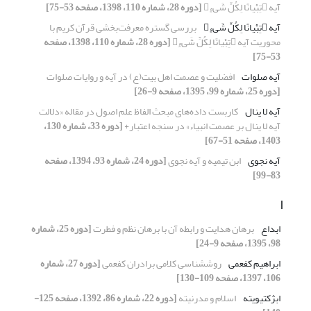
آیه تِبْیانًا لِکُلِّ شَیءٍ
[دوره 28، شماره 110، 1398، صفحه 53-75]
آیه تِبْیانًا لِکُلِّ شَیءٍ
بررسی گستره معرفت‌بخشی قرآن کریم با
محوریت آیه تِبْیانًا لِکُلِّ شَیءٍ
[دوره 28، شماره 110، 1398، صفحه
53-75]
آیه صلوات
افضلیت و عصمت اهل بیت(ع) در آیه و روایات صلوات
[دوره 25، شماره 99، 1395، صفحه 9-26]
آیه لا ینال
کاربست داده‌های مبحث الفاظ علم اصول در مقاله «دلالت
آیه لا ینال بر عصمت انبیاء» در سنجه اعتبار+
[دوره 33، شماره 130،
1403، صفحه 51-67]
آیه نجوی
ابن تیمیه و آیه نجوی
[دوره 24، شماره 93، 1394، صفحه
83-99]
ا
ابداع
برهان هدایت و رابطه آن با برهان نظم و فطرت
[دوره 25، شماره
98، 1395، صفحه 9-24]
ابراهیم کفعمی
روش‎شناسی کلامی برادران کفعمی
[دوره 27، شماره
106، 1397، صفحه 109-130]
ابژکتیویته
اسلام و مدرنیته
[دوره 22، شماره 86، 1392، صفحه 125-