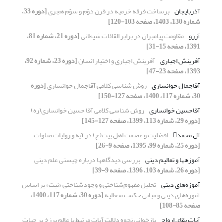
آذربایجان
برساخت فرقه خرمیه در قرن دوّم و سوّم هجری
[دوره 33،
شماره 130، 1403، صفحه 103-120]
آرزو
مقاومت پیامبران در برابر القائات شیطانی
[دوره 21، شماره 81،
1391، صفحه 15-31]
آفرینش اجباری
آفرینش اجباری و اختیار انسان
[دوره 23، شماره 92،
1393، صفحه 23-47]
آقاجمال خوانساری
روش شناسی کلامی آقاجمال خوانساری
[دوره
30، شماره 117، 1400، صفحه 127-150]
آقاحسین خوانساری
روش شناسی کلامی آقا حسین خوانساری(ره)
[دوره 29، شماره 113، 1399، صفحه 127-145]
آل محمد
افضلیت و عصمت اهل بیت(ع) در آیه و روایات صلوات
[دوره 25، شماره 99، 1395، صفحه 9-26]
آموزه‎ها و تعالیم دینی
بررسی دیدگاه‎ها درباره چیستی علم دینی
[دوره 26، شماره 103، 1396، صفحه 9-39]
آموزه‌های دینی
تحلیل مفهوم‌شناختی و وجودشناختی «نیت» بر اساس
آموزه‌های دینی و مبانی حکمت متعالیه
[دوره 30، شماره 117، 1400،
صفحه 85-108]
آیات بقای ارواح
بازخوانی نحوه دلالت آیات مرتبط با عالم برزخ بر حیات