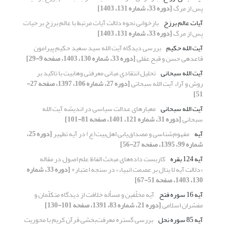
پس از مرگ
[دوره 33، شماره 131، 1403]
آیات عالم برزخ
بازخوانی نحوه دلالت آیات مرتبط با عالم برزخ بر حیات
پس از مرگ
[دوره 33، شماره 131، 1403]
آیت الله حکیم
بررسی دیدگاه آیت الله سید سعید حکیم پیرامون
قاعده‎ی حسن و قبح عقلی
[دوره 33، شماره 130، 1403، صفحه 9-29]
آیت الله سبحانی
تحلیل انتقادی مبانی معرفتی وهابیت با تاکید بر
روش و آراء آیت الله سبحانی
[دوره 27، شماره 106، 1397، صفحه 27-
51]
آیت الله سبحانی
معیارهای عدالت سیاسی در اندیشه آیت‎ الله
سبحانی
[دوره 31، شماره 121، 1401، صفحه 81-101]
آیه
مفهوم‌شناسی و مصداق‌یابی اهل‌بیت(ع) در آیه تطهیر
[دوره 25،
شماره 99، 1395، صفحه 27-56]
آیه 124 بقره
کاربست داده‌های مبحث الفاظ علم اصول در مقاله
«دلالت آیه لا ینال بر عصمت انبیاء» در سنجه اعتبار+
[دوره 33، شماره
130، 1403، صفحه 51-67]
آیه 16 سوره فتح
آیه مخلّفین و مسأله خلافت از دیدگاه متکلّمان و
مفسّران اسلامی
[دوره 21، شماره 83، 1391، صفحه 101-130]
آیه 85 سوره نحل
بررسی گستره معرفت‌بخشی قرآن کریم با محوریت