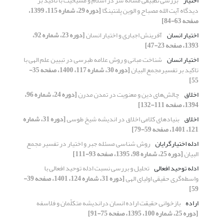
اختیار
بررسی تطبیقی مسأله شر در اسلام و مسیحیت با تاکید بر
دیدگاه آیت الله مصباح و الوین پلنتینگا
[دوره 29، شماره 115، 1399،
صفحه 63-84]
اختیار انسان
آفرینش اجباری و اختیار انسان
[دوره 23، شماره 92،
1393، صفحه 23-47]
اختیار انسان
شناخت مبانی و روش علامه طبرسی در تبیین علم الهی با
تاکید بر تفسیرمجمع البیان
[دوره 30، شماره 117، 1400، صفحه 35-
55]
اخلاق
چالش‌های دین و معنویت در تمدن مدرن
[دوره 24، شماره 96،
1394، صفحه 111-132]
اخلاق
بنیادهای کلامی اخلاق در اندیشه شیخ طوسی
[دوره 31، شماره
121، 1401، صفحه 59-79]
ادله اختیارگرایان
روش شناسی مسئله جبر و اختیار در تفسیر مجمع
البیان
[دوره 25، شماره 98، 1395، صفحه 93-111]
ادله توحید افعالی
تحلیل و بررسی نسبت ادله توحید افعالی با
‌واسطه‌گری حقیقی ‌اولیای الهی
[دوره 31، شماره 124، 1401، صفحه 39-
59]
اراده
بازخوانی حقیقت اراده انسان دراندیشه متکلّمان و فلاسفه
[دوره 25، شماره 100، 1395، صفحه 75-91]