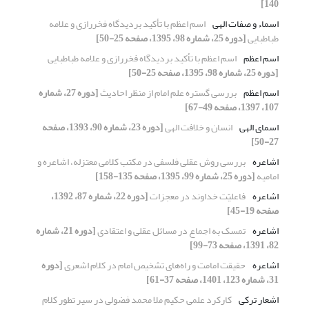
140]
اسماء و صفات الهی
اسم اعظم با تأکید بردیدگاه فخررازی و علامه
طباطبایی
[دوره 25، شماره 98، 1395، صفحه 25-50]
اسم اعظم
اسم اعظم با تأکید بردیدگاه فخررازی و علامه طباطبایی
[دوره 25، شماره 98، 1395، صفحه 25-50]
اسم اعظم
بررسی گستره علم امام از منظر احادیث
[دوره 27، شماره
107، 1397، صفحه 49-67]
اسمای الهی
انسان و خلافت الهی
[دوره 23، شماره 90، 1393، صفحه
27-50]
اشاعره
بررسی روش عقلی فلسفی در مکتب کلامی معتزله، اشاعره و
امامیه
[دوره 25، شماره 99، 1395، صفحه 135-158]
اشاعره
فاعلیّت خداوند در معجزات
[دوره 22، شماره 87، 1392،
صفحه 19-45]
اشاعره
تمسک به اجماع در مسائل عقلی و اعتقادی
[دوره 21، شماره
82، 1391، صفحه 73-99]
اشاعره
حقیقت امامت و راه‌های تشخیص امام در کلام اشعری
[دوره
31، شماره 123، 1401، صفحه 37-61]
اشعار ترکی
کارکرد علمی حکیم ملا محمد فضولی در سیر تطور کلام