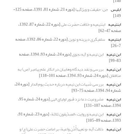
140]
ابلیس
جن؛ حقیقت و ویژگی‏ها
[دوره 21، شماره 81، 1391، صفحه 125-
149]
ابن‏تیمیه
ابن‏تیمیه و خلافت حضرت علی
[دوره 22، شماره 87، 1392،
صفحه 47-62]
ابن‏تیمیه
سلفى‏گرى دیرینه و نوین
[دوره 22، شماره 86، 1392، صفحه
7-26]
ابن تیمیه
ابن تیمیه و آیه نجوی
[دوره 24، شماره 93، 1394، صفحه
83-99]
ابن تیمیه
بررسی و نقد دیدگاه وهابیان در انکار علم پیامبر (ص) به
منافقان
[دوره 24، شماره 93، 1394، صفحه 101-118]
ابن تیمیه
بررسی شبهات ابن تیمیه درباره حدیث یوم الدار
[دوره 24،
شماره 94، 1394، صفحه 75-93]
ابن تیمیه
مشروعیت دعا نزد قبور اولیای الهی
[دوره 24، شماره 95،
1394، صفحه 107-131]
ابن تیمیه
ابن تیمیه و روایت «الصدّیقون ثلاثة»
[دوره 23، شماره 91،
1393، صفحه 89-105]
ابن تیمیه
دلالت آیه «و تعیها أُذُن واعیة» بر امامت حضرت علی(ع) و