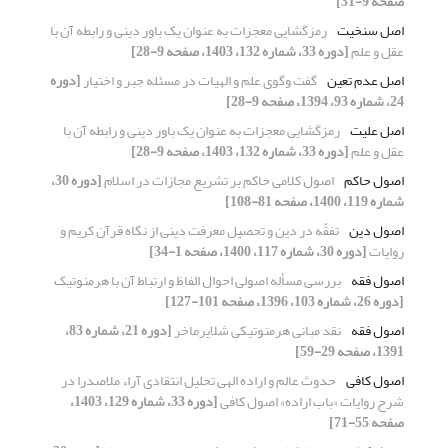
صفحه 9-31]
اصل سنخیت
رمزگشایی معجزات به عنوان یک باور دینی و رابطه آن با
عقل و علم
[دوره 33، شماره 132، 1403، صفحه 9-28]
اصل عدم تعین
گفت وگوی علم و الهیات در مسئله جبر و اختیار
[دوره
24، شماره 93، 1394، صفحه 9-28]
اصل علیت
رمزگشایی معجزات به عنوان یک باور دینی و رابطه آن با
عقل و علم
[دوره 33، شماره 132، 1403، صفحه 9-28]
اصول حاکم
اصول کلامی حاکم بر تشریع مجازات‌ در اسلام
[دوره 30،
شماره 119، 1400، صفحه 81-108]
اصول دین
تفقّه در دین و تحصیل معرفت دینی از نگاه قرآن کریم و
روایات
[دوره 30، شماره 117، 1400، صفحه 1-34]
اصول فقه
بررسی مسأله اصولی احوال الفاظ و ارتباط آن با هرمنوتیک
[دوره 26، شماره 103، 1396، صفحه 101-127]
اصول فقه
نقد مبانی هرمنوتیکی شلایرماخر
[دوره 21، شماره 83،
1391، صفحه 29-59]
اصول کافی
حدوث عالم و اراده الهی تحلیل انتقادی آراء ملاصدرا در
شرح روایات «باب اراده» اصول کافی
[دوره 33، شماره 129، 1403،
صفحه 55-71]