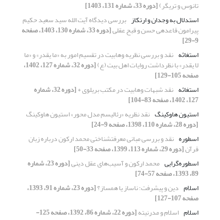
تانوس و تریگر)
[دوره 33، شماره 131، 1403]
استدلال به وجدان و ارتکاز
بررسی دیدگاه آیت الله سید سعید حکیم
پیرامون قاعده‎ی حسن و قبح عقلی
[دوره 33، شماره 130، 1403، صفحه
9-29]
استغاثه
نقد و بررسی نظریه وهابیت در تقسیم امور به «ما یقدر» و «ما
لا یقدر» با نظرداشت روایات اهل بیت (ع)
[دوره 32، شماره 127، 1402،
صفحه 105-129]
استغاثه
نقد شبهات وهابیت در مکتب بریلوی +
[دوره 32، شماره
127، 1402، صفحه 83-104]
استیون هاوکینگ
نقد نظریه «رئالیسم مدل محور» استیون هاوکینگ
[دوره 28، شماره 110، 1398، صفحه 9-24]
اسطوره
نقد و بررسی مبانی معرفت‎شناختی محمد ارکون درباره زبان
قرآن
[دوره 29، شماره 113، 1399، صفحه 33-50]
اسطوره‌گرایی
محمد ارکون و آسیب‌های عقل دینی
[دوره 23، شماره
89، 1393، صفحه 57-74]
اسلام
دین و پیشرفت؛ ناساز یا همساز؟
[دوره 23، شماره 91، 1393،
صفحه 107-127]
اسلام
اسلام و مدرنیته
[دوره 22، شماره 86، 1392، صفحه 125-