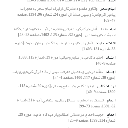
اتفاق
بخت و اتفاق
[دوره 21، شماره 81، 1391، صفحه 5-13]
اتهام سحر
واکاوی مقصود مشرکان از ایراد اتهام سحر به معجزات
پیامبر اکرم(ص) و تبیین منشأ آن
[دوره 24، شماره 96، 1394، صفحه
47-69]
اثبات خدا
تأملی در کارکرد معرفتی معجزه در اثبات خداوند از دیدگاه
اندیشمندان مسلمان+
[دوره 32، شماره 125، 1402، صفحه 23-48]
اثبات خداوند
تأملی در کاربرد نظریه مهبانگ در برهان حدوث
[دوره
33، شماره 131، 1403]
اجتهاد
اجتهاد کلامی در منابع وحیانی
[دوره 29، شماره 115، 1399،
صفحه 9-40]
اجتهاد
تفقّه در دین و تحصیل معرفت دینی از نگاه قرآن کریم و روایات
[دوره 30، شماره 117، 1400، صفحه 1-34]
اجتهاد کلامی
اجتهاد کلامی در منابع وحیانی
[دوره 29، شماره 115،
1399، صفحه 9-40]
اجماع
تمسک به اجماع در مسائل عقلی و اعتقادی
[دوره 21، شماره
82، 1391، صفحه 73-99]
اجماع
حجیت اجماع در مسائل اعتقادی از دیدگاه امامیه
[دوره 29،
شماره 114، 1399، صفحه 9-25]