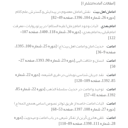
[(مقالات آماده انتشار)]
امامان اهل بیت
نقش امامان معصوم در پیدایش و گسترش علم کلام
[دوره 26، شماره 104، 1396، صفحه 49-82]
امام بعدی
اثبات وجود امام زمان(علیه السلام) در پرتو روایات «معرفت
امام قبلی به امام بعدی»
[دوره 30، شماره 118، 1400، صفحه 107-
122]
امامت
حدیث امان و امامت اهل بیت(ع)
[دوره 25، شماره 100، 1395،
صفحه 9-36]
امامت
انسان و خلافت الهی
[دوره 23، شماره 90، 1393، صفحه 27-
50]
امامت
نقد جریان شناسی نوبختی در«فرق الشیعه»
[دوره 22، شماره
85، 1392، صفحه 109-128]
امامت
توحید و امامت در حدیث سلسلة الذهب
[دوره 22، شماره 85،
1392، صفحه 41-57]
امامت
اثبات امامت خاصه از طریق تواتر نصوص اسامی همه‌ی ائمه(ع)
[دوره 27، شماره 108، 1397، صفحه 53-68]
امامت
تلقی هانری کُربَن از تفکر شیعی در باب امامت و مهدویت
[دوره
28، شماره 111، 1398، صفحه 89-110]