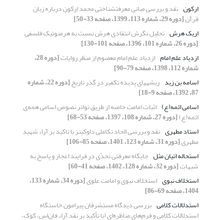
ارکون
نقد و بررسی مبانی معرفت‎شناختی محمد ارکون درباره زبان
قرآن
[دوره 29، شماره 113، 1399، صفحه 33-50]
اریک هرش
تحلیل نگرش انتقادی هرش نسبت به هرمنوتیک فلسفی
[دوره 26، شماره 101، 1396، صفحه 101-130]
ازدیاد علم امام
ازدیاد علم امام معصوم از منظر روایات
[دوره 28،
شماره 112، 1398، صفحه 79-90]
اسامه بن زید
ریشه‏های پدیده تکفیر در گذر تاریخ
[دوره 22، شماره
87، 1392، صفحه 9-18]
اسامی ائمه(ع)
اثبات امامت خاصه از طریق تواتر نصوص اسامی همه‌ی
ائمه(ع)
[دوره 27، شماره 108، 1397، صفحه 53-68]
استاد مطهری
نقد و بررسی الحاد تکاملی داوکینز با تاکید بر آراء شهید
مطهری
[دوره 31، شماره 123، 1401، صفحه 85-106]
استحاله اتیان مثل
جایگاه معرفتی تحدّی در فرایند اعجاز و پاسخ به
شبهات
[دوره 32، شماره 128، 1402، صفحه 41-60]
استخلاف نبوی
استخلاف نبوی و امامت علوی
[دوره 34، شماره 133،
1404، صفحه 69-86]
استدلالات کلامی
بررسی دیدگاه مستشرقان پیرامون خاستگاه
استدلالات کلامی و فرم‌های مناظره‌ای (با تأکید بر نقد آراء فان‌اِس، کوک،