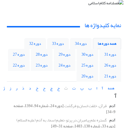
نمایه کلیدواژه ها
همه دوره ها
دوره 34
دوره 33
دوره 32
دوره 31
دوره 30
دوره 29
دوره 28
دوره 27
دوره 26
دوره 25
دوره 24
دوره 23
دوره 22
دوره 21
دوره 20
همه
آ
ا
ب
پ
ت
ث
ج
چ
ح
خ
د
ذ
ر
ز
ژ
آ
آدم
قرآن، خلقت انسان و فرگشت
[دوره 24، شماره 94، 1394، صفحه
9-34]
آدم
گستره علم پیامبران در پرتو «تعلیم اسماء به آدم (علیه السلام)
[دوره 33، شماره 130، 1403، صفحه 31-49]