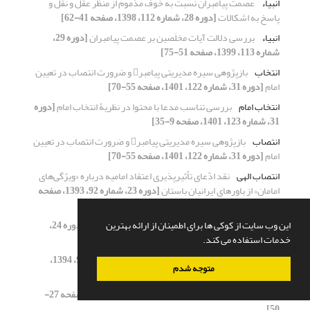
انبیاء
عصمت پیامبران نسبت به خوف مذموم از منظر عقل و نقل و
پاسخ به اشکالات
[دوره 28، شماره 112، 1398، صفحه 41-62]
انبیاء
بررسی دلالت آیات مخلَصین بر عصمت پیامبران
[دوره 29،
شماره 113، 1399، صفحه 51-75]
انتخاب
بازپژوهی سیره مدیریتی پیامبر و ضرورت انتصاب در تعیین
امام
[دوره 31، شماره 122، 1401، صفحه 55-70]
انتخاب امام
بررسی تناسب مدعا با محتوا در نظریۀ انتخاب امام
[دوره
31، شماره 123، 1401، صفحه 9-35]
انتصاب
بازپژوهی سیره مدیریتی پیامبر و ضرورت انتصاب در تعیین
امام
[دوره 31، شماره 122، 1401، صفحه 55-70]
انتصاب الهی
نقد ادّعای تأثیرپذیری اعتقاد امامیه درباره «ویژگی‌های
امامان» از باورهای ایرانیان باستان
[دوره 23، شماره 92، 1393، صفحه
77-98]
انذار
بررسی شبهات ابن تیمیه درباره حدیث یوم الدار
[دوره 24،
این وب سایت از کوکی ها برای اطمینان از ارائه بهترین
شماره 94، 1394، صفحه 75-93]
خدمات استفاده می کند.
انسان
قرآن، خلقت انسان و فرگشت
[دوره 24، شماره 94، 1394،
متوجه شدم
صفحه 9-34]
انسان
انسان و خلافت الهی
[دوره 23، شماره 90، 1393، صفحه 27-
50]