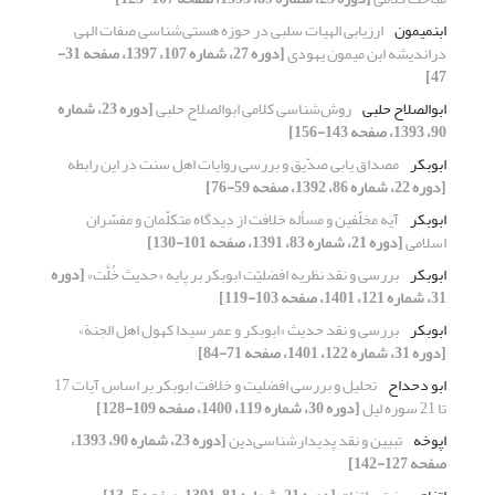
ابن‎میمون
ارزیابی الهیات سلبی در حوزه هستی‌شناسی صفات الهی
دراندیشه‌ ابن میمون یهودی
[دوره 27، شماره 107، 1397، صفحه 31-
47]
ابوالصلاح حلبی
روش‌شناسی کلامی ابو‌الصلاح حلبی
[دوره 23، شماره
90، 1393، صفحه 143-156]
ابوبکر
مصداق یابی صدّیق و بررسی روایات اهل سنت در این رابطه
[دوره 22، شماره 86، 1392، صفحه 59-76]
ابوبکر
آیه مخلّفین و مسأله خلافت از دیدگاه متکلّمان و مفسّران
اسلامی
[دوره 21، شماره 83، 1391، صفحه 101-130]
ابوبکر
بررسی و نقد نظریه افضلیّت ابوبکر بر پایه «حدیث خُلَّت»
[دوره
31، شماره 121، 1401، صفحه 103-119]
ابوبکر
بررسی و نقد حدیث «ابوبکر و عمر سیدا کهول اهل الجنة»
[دوره 31، شماره 122، 1401، صفحه 71-84]
ابو دحداح
تحلیل و بررسی افضلیت و خلافت ابوبکر بر اساس آیات 17
تا 21 سوره لیل
[دوره 30، شماره 119، 1400، صفحه 109-128]
اپوخه
تبیین و نقد پدیدارشناسی‌دین
[دوره 23، شماره 90، 1393،
صفحه 127-142]