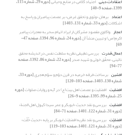
اعتقادات دینی
اجتهاد کلامی در منابع وحیانی
[دوره 29، شماره 115،
1399، صفحه 9-40]
اعتماد
برهان «وثوق و تحقق غرض» بر عصمت پیامبران و پاسخ به
اشکالات
[دوره 33، شماره 131، 1403]
اعجاز
واکاوی مقصود مشرکان از ایراد اتهام سحر به معجزات پیامبر
اکرم(ص) و تبیین منشأ آن
[دوره 24، شماره 96، 1394، صفحه 47-
69]
اِعمال قدرت
بررسی تطبیقی نظریه سلطنت نفس در اندیشه محقق
نائینی، محقّق خوئی و شهید صدر
[دوره 22، شماره 86، 1392، صفحه
77-94]
افشین
برساخت فرقه خرمیه در قرن دوّم و سوّم هجری
[دوره 33،
شماره 130، 1403، صفحه 103-120]
افضلیت
افضلیت و عصمت اهل بیت(ع) در آیه و روایات صلوات
[دوره
25، شماره 99، 1395، صفحه 9-26]
افضلیت
بررسی و نقد حدیث «ابوبکر و عمر سیدا کهول اهل الجنة»
[دوره 31، شماره 122، 1401، صفحه 71-84]
افضلیّت
بررسی و نقد نظریه افضلیّت ابوبکر بر پایه «حدیث خُلَّت»
[دوره 31، شماره 121، 1401، صفحه 103-119]
افضلیت ابوبکر
تحلیل و بررسی افضلیت و خلافت ابوبکر بر اساس