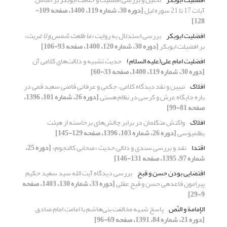
آیات 17 تا 21 سوره لیل
[دوره 30، شماره 119، 1400، صفحه 109-
128]
افضلیت ابوبکر
بررسی استدلال به روایت
«ما طلعت شمس و لا غربت»
بر افضیلت ابوبکر
[دوره 30، شماره 120، 1400، صفحه 93-106]
افضلیت امام علی(علیه السلام)
حدیث تشبیه و دلالت‌های کلامی آن
[دوره 30، شماره 119، 1400، صفحه 33-60]
افلاک
تبیین و نقد دیدگاه کلامی، حِکمی و عرفانی قاضی سعید قمی در
باره جایگاه عرش و کرسی در نظام هستی
[دوره 26، شماره 101، 1396،
صفحه 81-99]
افلاک
واکنش متکلمان در برابر چالش‌های برخاسته از هیئت
بطلمیوسی
[دوره 26، شماره 103، 1396، صفحه 129-145]
اقتدا
نقد و بررسی سندی و دلالی حدیث «صحابی کالنجوم»
[دوره 25،
شماره 97، 1395، صفحه 131-146]
اقتضایی بودن حسن و قبح
بررسی دیدگاه آیت الله سید سعید حکیم
پیرامون قاعده‎ی حسن و قبح عقلی
[دوره 33، شماره 130، 1403، صفحه
9-29]
الإمامة و النّص
پاسخ شبهه مخالفت بنی‌هاشم با امامتِ امام صادق
[دوره 21، شماره 84، 1391، صفحه 69-96]