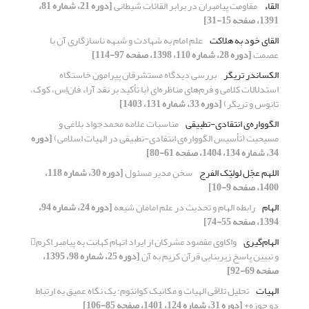
القاء
مقاومت پیامبران در برابر القائات شیطانی
[دوره 21، شماره 81،
1391، صفحه 15-31]
القای خود به هلاکت
علم امام به شهادت و شبهه ناسازگاری آن با
عصمت
[دوره 28، شماره 110، 1398، صفحه 97-114]
الکساندر تریگر
بررسی دیدگاه مستشرقان پیرامون خاستگاه
استدلالات کلامی و فرم‌های مناظره‌ای (با تأکید بر نقد آراء فان‌اِس، کوک،
تانوس و تریگر)
[دوره 33، شماره 131، 1403]
الگوواره‌ی انتقادی-تطبیقی
مناسبات علامه محمدجواد بلاغی و
مسیحیت (تأسیس الگوواره‌ی انتقادی-تطبیقی در الهیات اسلامی)
[دوره
34، شماره 134، 1404، صفحه 61-80]
اللهم عجّل لولیّک الفرج
سخن مدیر مسئول
[دوره 30، شماره 118،
1400، صفحه 9-10]
الهام
رابطه الهام و تحدیث در علم امامان شیعه
[دوره 24، شماره 94،
1394، صفحه 55-74]
الهام‌گیری
واکاوی مقصود مشرکان از ایراد اتهام کهانت به پیامبر اکرم
و تبیین پاسخ زیربنایی قرآن کریم به آن
[دوره 25، شماره 98، 1395،
صفحه 69-92]
الهیات
تحلیل تلاقی الهیات و مکانیک کوانتوم: یک نگاه عمیق به ارتباط
دو حوزه+
[دوره 31، شماره 124، 1401، صفحه 85-106]