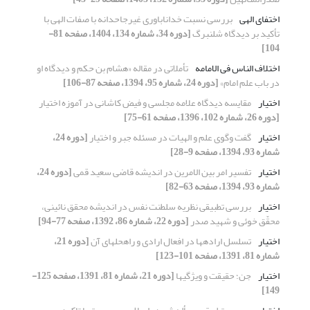
اختفای الهی
بررسی نسبت خداناباوری غیرجاحدانه با صفات الهی با
تأکید بر دیدگاه شلنبرگ
[دوره 34، شماره 134، 1404، صفحه 81-
104]
اختلاف الناس فی الامامه
تأملاتی در مقاله «هشام بن حکم و دیدگاه او
در باب علم امام»
[دوره 24، شماره 95، 1394، صفحه 87-106]
اختیار
مقایسه دیدگاه علامه مجلسی و فیض کاشانی در آموزه اختیار
[دوره 26، شماره 102، 1396، صفحه 61-75]
اختیار
گفت وگوی علم و الهیات در مسئله جبر و اختیار
[دوره 24،
شماره 93، 1394، صفحه 9-28]
اختیار
تفسیر امر بین الامرین در اندیشه قاضی سعید قمی
[دوره 24،
شماره 93، 1394، صفحه 63-82]
اختیار
بررسی تطبیقی نظریه سلطنت نفس در اندیشه محقق نائینی،
محقّق خوئی و شهید صدر
[دوره 22، شماره 86، 1392، صفحه 77-94]
اختیار
تسلسل اراده‏ها در افعال ارادی و راه‏حل‏های آن
[دوره 21،
شماره 81، 1391، صفحه 101-123]
اختیار
جن؛ حقیقت و ویژگی‏ها
[دوره 21، شماره 81، 1391، صفحه 125-
149]