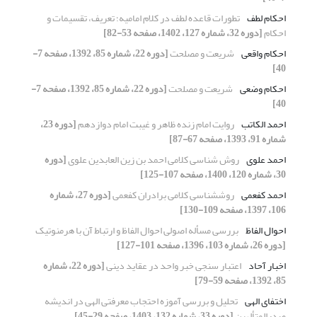
احکام لطف
تطورات قاعده لطف در کلام امامیه؛ تعریف، تقسیمات و
احکام
[دوره 32، شماره 127، 1402، صفحه 53-82]
احکام واقعی
شریعت و مصلحت
[دوره 22، شماره 85، 1392، صفحه 7-
40]
احکام وضعی
شریعت و مصلحت
[دوره 22، شماره 85، 1392، صفحه 7-
40]
احمد الکاتب
روایت امام زنده ظاهر و غیبت امام دوازدهم
[دوره 23،
شماره 91، 1393، صفحه 67-87]
احمد علوی
روش شناسی کلامی احمد بن زین العابدین علوی
[دوره
30، شماره 120، 1400، صفحه 107-125]
احمد کفعمی
روش‎شناسی کلامی برادران کفعمی
[دوره 27، شماره
106، 1397، صفحه 109-130]
احوال الفاظ
بررسی مسأله اصولی احوال الفاظ و ارتباط آن با هرمنوتیک
[دوره 26، شماره 103، 1396، صفحه 101-127]
اخبار آحاد
اعتبار سنجی خبر واحد در عقاید دینی
[دوره 22، شماره
85، 1392، صفحه 59-79]
اختفای الهی
تحلیل و بررسی آموزه احتجاب معرفتی الهی در اندیشه
صدرالمتألهین
[دوره 33، شماره 132، 1403، صفحه 29-45]