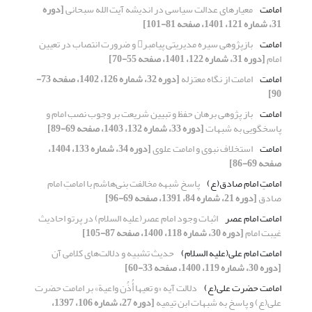
امامت
معیارهای عدالت سیاسی در اندیشه آیت‎ الله سبحانی
[دوره
31، شماره 121، 1401، صفحه 81-101]
امامت
بازپژوهی سیره مدیریتی پیامبر و ضرورت انتصاب در تعیین
امام
[دوره 31، شماره 122، 1401، صفحه 55-70]
امامت
امامت از نگاه معتزله
[دوره 32، شماره 126، 1402، صفحه 73-
90]
امامت
باز پژوهی برهان حفظ و تبیین شریعت بر وجوب نصب امام و
پاسخگویی به شبهات
[دوره 33، شماره 132، 1403، صفحه 69-89]
امامت
استخلاف نبوی و امامت علوی
[دوره 34، شماره 133، 1404،
صفحه 69-86]
امامتِ امام صادق(ع)
پاسخ شبهه مخالفت بنی‌هاشم با امامتِ امام
صادق
[دوره 21، شماره 84، 1391، صفحه 69-96]
امامت امام عصر
اثبات وجود امام عصر(علیه السلام) در پرتو احادیث
غیبت امام
[دوره 30، شماره 118، 1400، صفحه 87-105]
امامت امام علی(علیه السلام)
حدیث تشبیه و دلالت‌های کلامی آن
[دوره 30، شماره 119، 1400، صفحه 33-60]
امامت حضرت علی(ع)
دلالت آیه «و تعیها أُذُن واعیة» بر امامت حضرت
علی(ع) و پاسخ به شبهات ابن تیمیه
[دوره 27، شماره 106، 1397،