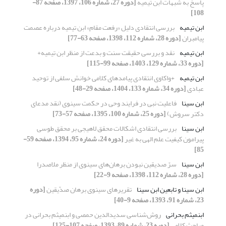
پاسخ به شبهات ابن تیمیه
[دوره 27، شماره 106، 1397، صفحه 87-
108]
ابن تیمیه
بررسی انتقادی دلیل «رفعت مقام» ابن تیمیه درباره عصمت
پیامبران
[دوره 28، شماره 112، 1398، صفحه 63-77]
ابن تیمیه
نقد و بررسی حقیقت سنت و بدعت از منظر ابن تیمیه+
[دوره 33، شماره 129، 1403، صفحه 99-115]
ابن تیمیه
+واکاوی انتقادی پیامدهای کلامی خوانش سلفی از توحید
عبادی
[دوره 34، شماره 133، 1404، صفحه 29-48]
ابن سینا
فاعلیت نبی در فرایند وحی در حکمت سینوی (نقد مدعای
دکتر سروش)
[دوره 25، شماره 100، 1395، صفحه 57-73]
ابن سینا
بررسی انتقادی اشکالات محقق لاهیجی بر محقق طوسی
پیرامون کیفیت علم الهی به غیر
[دوره 24، شماره 95، 1394، صفحه 59-
85]
ابن سینا
سرّ صدیقین نبودن برهان‌های سینوی از منظر ملاصدرا
[دوره 28، شماره 112، 1398، صفحه 9-22]
ابن سینا و تابعین ابن سینا
تقریرهای سینوی برهان صدّیقین
[دوره
23، شماره 91، 1393، صفحه 9-40]
ابن‏میثم بحرانی
روش‌شناسی سدیدالدین حمصی و ابن‏میثم بحرانی در
مباحث کلامی
[دوره 23، شماره 89، 1393، صفحه 107-125]