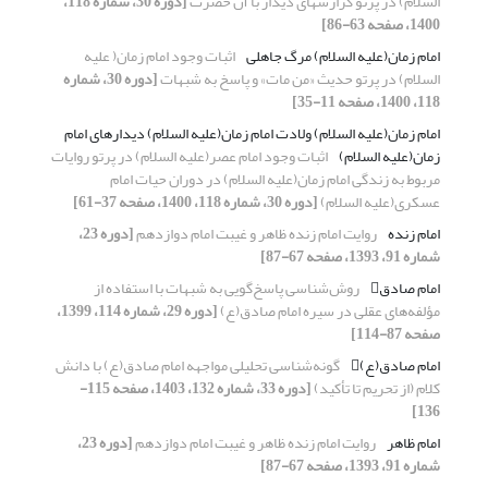
السلام) در پرتو گزارش‎های دیدار با آن حضرت
[دوره 30، شماره 118،
1400، صفحه 63-86]
امام زمان(علیه السلام) مرگ جاهلی
اثبات وجود امام زمان( علیه
السلام) در پرتو حدیث «من مات» و پاسخ به شبهات
[دوره 30، شماره
118، 1400، صفحه 11-35]
امام زمان(علیه السلام) ولادت امام زمان(علیه السلام) دیدارهای امام
زمان(علیه السلام)
اثبات وجود امام عصر(علیه السلام) در پرتو روایات
مربوط به زندگی امام زمان(علیه السلام) در دوران حیات امام
عسکری(علیه السلام)
[دوره 30، شماره 118، 1400، صفحه 37-61]
امام زنده
روایت امام زنده ظاهر و غیبت امام دوازدهم
[دوره 23،
شماره 91، 1393، صفحه 67-87]
امام صادق
روش‌شناسی پاسخ‌گویی به شبهات با استفاده از
مؤلفه‌های عقلی در سیره امام صادق(ع)
[دوره 29، شماره 114، 1399،
صفحه 87-114]
امام صادق(ع)
گونه‌شناسی تحلیلی مواجهه امام صادق(ع) با دانش
کلام (از تحریم تا تأکید)
[دوره 33، شماره 132، 1403، صفحه 115-
136]
امام ظاهر
روایت امام زنده ظاهر و غیبت امام دوازدهم
[دوره 23،
شماره 91، 1393، صفحه 67-87]