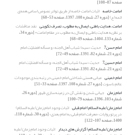
صفحه 87-108]
امامت خاصه
اثبات امامت خاصه از طریق تواتر نصوص اسامی همه‌ی
ائمه(ع)
[دوره 27، شماره 108، 1397، صفحه 53-68]
امامت، هدایت باطنی، ایصال به مطلوب، تصرف تکوینی
نقد مناقشات
بر نظریه هدایت باطنی و ایصال به مطلوب در مقام امامت+
[دوره 34،
شماره 133، 1404، صفحه 49-68]
امام حسن7
حدیث «سیدا شباب أهل الجنه» و مسأله افضلیّت امام
[دوره 21، شماره 82، 1391، صفحه 49-72]
امام حسین7
حدیث «سیدا شباب أهل الجنه» و مسأله افضلیّت امام
[دوره 21، شماره 82، 1391، صفحه 49-72]
امام خمینی
مبانی هستی شناختی امام خمینی در رتبه بندی موجودات
عالم ناسوت
[دوره 27، شماره 108، 1397، صفحه 33-51]
امام زمان
جهانی شدن و نقش آن در زمینه‌سازی ظهور
[دوره 26،
شماره 103، 1396، صفحه 79-100]
امام زمان(علیه السلام) امام قبلی
اثبات وجود امام زمان(علیه السلام)
در پرتو روایات «معرفت امام قبلی به امام بعدی»
[دوره 30، شماره 118،
1400، صفحه 107-122]
امام زمان(علیه السلام) گزارش های دیدار
اثبات وجود امام زمان(علیه