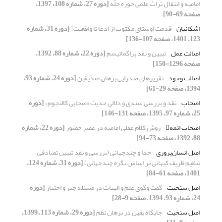
امامیه و انتقال تراث علمی حوزه حلّه
[دوره 27، شماره 108، 1397،
صفحه 69-90]
اشکانیان
قدمت اوستای مکتوب از ادعا تا واقعیت!
[دوره 31، شماره
123، 1401، صفحه 107-136]
اصالت عمل
تبیین و نقد پراگماتیسم
[دوره 22، شماره 88، 1392،
صفحه 1296-150]
اصالت وجود
تقریرهای صدرایی برهان صدّیقین
[دوره 24، شماره 93،
1394، صفحه 29-61]
اصحاب
نقد و بررسی سندی و دلالی حدیث «صحابی کالنجوم»
[دوره
25، شماره 97، 1395، صفحه 131-146]
اصحاب ائمه
روش کلام عقلی امامیه در عصر حضور
[دوره 22، شماره
88، 1392، صفحه 73-94]
اصل انسان‌پروری
خدا و چندجهانی (بررسی و نقد تبیین تصادفی
تنظیم ظریف کیهانی بر اساس نگره چندجهانی)
[دوره 31، شماره 124،
1401، صفحه 61-84]
اصل سنخیت
گفت وگوی علم و الهیات در مسئله جبر و اختیار
[دوره
24، شماره 93، 1394، صفحه 9-28]
اصل سنخیت
جایگاه یقین در برهان نظم
[دوره 29، شماره 113، 1399،