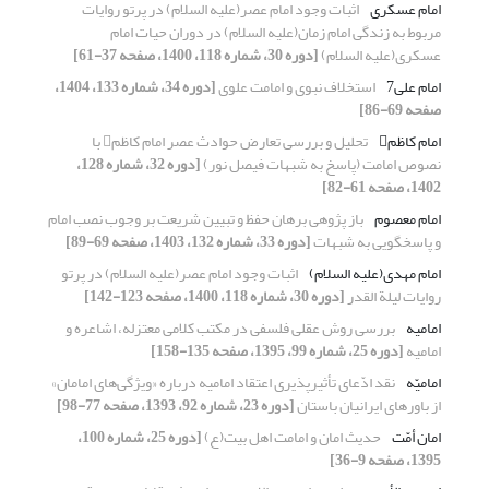
امام عسکری
اثبات وجود امام عصر(علیه السلام) در پرتو روایات
مربوط به زندگی امام زمان(علیه السلام) در دوران حیات امام
عسکری(علیه السلام)
[دوره 30، شماره 118، 1400، صفحه 37-61]
امام علی7
استخلاف نبوی و امامت علوی
[دوره 34، شماره 133، 1404،
صفحه 69-86]
امام کاظم
تحلیل و بررسی تعارض حوادث عصر امام کاظم با
نصوص امامت (پاسخ به شبهات فیصل نور)
[دوره 32، شماره 128،
1402، صفحه 61-82]
امام معصوم
باز پژوهی برهان حفظ و تبیین شریعت بر وجوب نصب امام
و پاسخگویی به شبهات
[دوره 33، شماره 132، 1403، صفحه 69-89]
امام مهدی(علیه السلام)
اثبات وجود امام عصر(علیه السلام) در پرتو
روایات لیلة القدر
[دوره 30، شماره 118، 1400، صفحه 123-142]
امامیه
بررسی روش عقلی فلسفی در مکتب کلامی معتزله، اشاعره و
امامیه
[دوره 25، شماره 99، 1395، صفحه 135-158]
امامیّه
نقد ادّعای تأثیرپذیری اعتقاد امامیه درباره «ویژگی‌های امامان»
از باورهای ایرانیان باستان
[دوره 23، شماره 92، 1393، صفحه 77-98]
امان أمّت
حدیث امان و امامت اهل بیت(ع)
[دوره 25، شماره 100،
1395، صفحه 9-36]