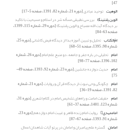
47]
الوهیت
توحید عبادی
[دوره 21، شماره 82، 1391، صفحه 5-17]
الوین پلنتینگا
بررسی تطبیقی مسأله شر در اسلام و مسیحیت با تاکید
بر دیدگاه آیت الله مصباح و الوین پلنتینگا
[دوره 29، شماره 115، 1399،
صفحه 63-84]
امّ‌الکتاب
تحلیل و تبیین آموزه بدا از دیدگاه فیض کاشانی
[دوره 25،
شماره 98، 1395، صفحه 51-68]
امام
تحلیلی در باره جفر و جامعه، دو منبع علم امام
[دوره 26، شماره
102، 1396، صفحه 77-98]
امام
حدیث دوازده جانشین
[دوره 23، شماره 92، 1393، صفحه 49-
75]
امام
چگونگی وحی نبوت از دیدگاه قرآن و روایات
[دوره 21، شماره
82، 1391، صفحه 19-36]
امام
حقیقت امامت و راه‌های تشخیص امام در کلام اشعری
[دوره 31،
شماره 123، 1401، صفحه 37-61]
امام‎مهدی
روایت امام زنده ظاهر و غیبت امام دوازدهم
[دوره 23،
شماره 91، 1393، صفحه 67-87]
امامان
گستره علم پیامبران و امامان در پرتو آیات شاهدان اعمال