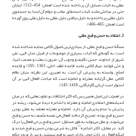
عقلی به اثبات مسایل آن پرداخته شده است (همان: 454-512). ایشان
حتی در مباحثی مانند اثبات استحقاق عقاب و دوام آن ابتدا به جستجوی
دلیل عقلی پرداخته و به دلیل نیافتن دلیل عقلی به دلیل نقلی روی آورده
است (همان: 465-466).
2. اعتقاد به حسن و قبح عقلی
مسألۀ حسن و قبح عقلی، از بنیادی‌ترین اصول کلامی عدلیه شناخته شده
است؛ به گونه‌ای که اثبات بسیاری از موضوعات از قبیل عدل الهی، نفی
شرور از خداوند، حسن تکلیف و وجوب آن، ضرورت بعثت و عصمت انبیا،
و حتّی قواعد مهمّ کلامی مانند قاعد‌ه لطف (حلی، 1363: 105) و قاعده
اصلح، وابسته به پذیرش آن است. به تعبیری، این نظریّه، بنیان نظام
کلامی عقل گرایانه معتزله و امامیّه است که مباحث افعال الهی بر آن
استوار است (ربانی گلپایگانی، 1418: 145).
در اهمیّت این اصل همین بس که اکثر اختلافات و تفاوت‌هایی که در میان
اندیشه‌های اعتقادی امامیّه و معتزله با اشاعره دیده می‌شود، ریشه در
پذیرش یا عدم پذیرش آن دارد. امامیّه و معتزله معتقد به عقلی بودن
حسن و قبح بوده، تصریح کرده‌اند افعال فی نفسه متّصف به حسن و قبح
می‌شوند، و عقل می‌تواند به طور مستقل، حسن و قبح برخی افعال را درک
[2]
کند. در مقابل، اکثر اشاعره
قائل به شرعی بودن حسن و قبح شدند و
اینکه افعال در ذات خود، دارای حسن و قبح نیستند، و پس از ورود حکم