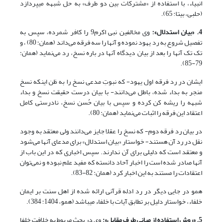
انبیاء، با استفاده از «مشترکات بین دو طرف» به حل شبهه می‏پردازد
(حلبی، بی‏تا: 65).
4. «بیان استدلال»:
وی مخالفین نبی اکرم9 را کافر شمرده، سپس به
تفصیل شروع به رد یهود نموده و آنها را سه فرقه می‌داند (همان: 80) ، و
تک تک آنها را بعد از بیان دیدگاه آنها در باره نسخ، رد می‌نماید (همان:
79-85).
ایشان در رد فرقه اول یهود- که نبوتِ مدعی نسخ را به ظن اینکه نسخ
منجر به بداء شده، باطل می‌دانند- با بیان درست حقیقت نسخ و بداء
شبهه را ریشه کن کرده و سپس با بیان حُسن نسخ، نادرستی کامل
اعتقاد این فرقه را اثبات می‌نماید (همان: 80).
در بیان رد فرقه دوم- که نسخ را عقلا جایز می‌دانند ولی معتقد به وجود
نقل در رد آن هستند- خواستار «بیان استدلال» برای مدعای آنها می‌شود
و معتقد است که دلیلی برای آن ندارند. سپس اخباری که در این باب از
آنها صادر شده است را اخبار آحاد دانسته که مفید علم نبوده و نمی‌توان
اعتقادات را مستند به این اخبار کرد (همان: 82-83).
همو در جایی دیگر در رد ادله قرآنی ارائه شده از اهل سنت بر ایمان
خلفاء، خواستار دلیل بر تطابق آیات با خلفاء می‏باشد (همو، 1404: 384).
5. «روش استفاده از مبانی طرف مقابل»:
وی در بحث مربوط به خلافت خلفا