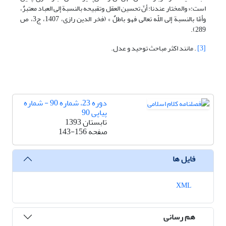
است:« والمختار عندنا: أنّ تحسین العقل وتقبیحه بالنسبة إلی العباد معتبرٌ،
وأمّا بالنسبة إلی اللّه تعالی فهو باطلٌ » (فخر الدین رازی، 1407، ج3، ص
289).
[3]
. مانند اکثر مباحث توحید و عدل.
دوره 23، شماره 90 - شماره
پیاپی 90
تابستان 1393
صفحه
143-156
فایل ها
XML
هم رسانی