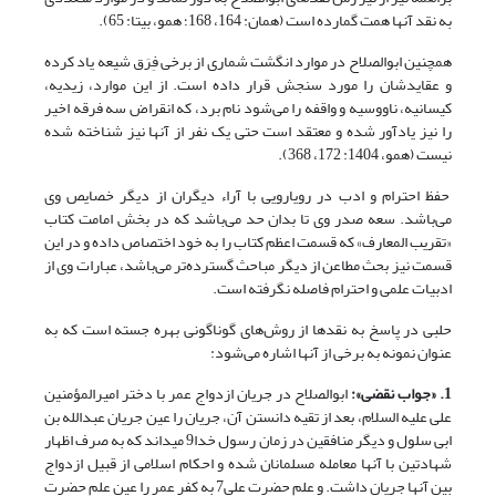
به نقد آنها همت گمارده است (همان: 164، 168؛ همو، بی‎تا: 65).
همچنین ابو‌الصلاح در موارد انگشت شماری از برخی فِرَق شیعه یاد کرده
و عقایدشان را مورد سنجش قرار داده است. از این موارد، زیدیه،
کیسانیه، ناووسیه و واقفه را می‌شود نام برد، که انقراض سه فرقه اخیر
را نیز یادآور شده و معتقد است حتی یک نفر از آنها نیز شناخته شده
نیست (همو، 1404: 172، 368).
حفظ احترام و ادب در رویارویی با آراء دیگران از دیگر خصایص وی
می‌باشد. سعه صدر وی تا بدان حد می‌باشد که در بخش امامت کتاب
«تقریب المعارف» که قسمت اعظم کتاب را به خود اختصاص داده و در این
قسمت نیز بحث مطاعن از دیگر مباحث گسترده‌تر می‌باشد، عبارات وی از
ادبیات علمی و احترام فاصله نگرفته است.
حلبی در پاسخ به نقد‌ها از روش‌های گوناگونی بهره جسته است که به
عنوان نمونه به برخی از آنها اشاره می‌شود:
1. «جواب نقضی»:
ابوالصلاح در جریان ازدواج عمر با دختر امیرالمؤمنین
علی علیه السلام، بعد از تقیه دانستن آن، جریان را عین جریان عبدالله بن
ابی سلول و دیگر منافقین در زمان رسول خدا9 می‏داند که به صرف اظهار
شهادتین با آنها معامله مسلمانان شده و احکام اسلامی از قبیل ازدواج
بین آنها جریان داشت. و علم حضرت علی7 به کفر عمر را عین علم حضرت