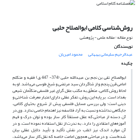
روش‌شناسی کلامی ابو‌الصلاح حلبی
نوع مقاله : مقاله علمی - پژوهشی
نویسندگان
عبدالرحیم سلیمانی بهبهانی
محمود امیریان
چکیده
ابو‌الصلاح تقی بن نجم ‌بن عبیدالله حلبی (374- 447 ق) فقیه و متکلم
امامی قرن پنجم و از شاگردان سید مرتضی و شیخ طوسی می‌باشد. او به
لحاظ روش کلامی، متعلّق به مکتب عقل گرای غیر فلسفی متکلّمان شیعی
بغداد است. بر پایه این روش، تفکر عقلی دارای اعتبار معرفت شناختی و
دینی است؛ ولی بررسی مسایل فلسفی پیش از شروع بحث‏های کلامی،
جایگاهی نداشته و نسبت به آراء فلاسفه نیز اهتمام خاصی ندارد. وی در
آن دسته از مباحثی که عقل مستقلاً کار ساز بوده و توان درک و فهم
آموزه‌های اعتقادی را دارد، به ندرت از نقل استفاده نموده است، و در
آن موارد اندک نیز اغلب در نقش تأکید و تأیید دلایل عقلی بیان
شده‌است. و در مباحثی همچون امامت خاصه که نقل کار ساز می‌باشد،