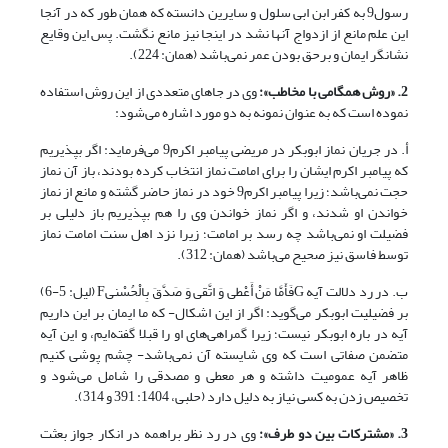
رسول9 به کفر ابن ابی سلول و سایرین دانسته که همان طور که در آنجا
این علم مانع از ازدواج آنها نشد در اینجا نیز مانع نگشت. پس این وقایع
نشانگر ایمان و برحق بودن عمر نمی‌باشد (همان: 224).
2. «روش همگامی با مخاطب»:
وی در جاهای متعددی از این روش استفاده
نموده است که به عنوان نمونه به دو مورد اشاره می‌شود:
أ. در جریان نماز ابوبکر در مریضی پیامبر اکرم9 می‌فرماید: اگر بپذیریم
که پیامبر اکرم ایشان را برای امامت نماز انتخاب کرده بودند، باز آن نماز
حجت نمی‌باشد؛ زیرا پیامبر اکرم9 خود در نماز حاضر گشته و مانع از نماز
خواندن او شدند، و اگر نماز خواندن وی را هم بپذیریم باز دلیلی بر
فضیلت او نمی‌باشد چه رسد بر امامت؛ زیرا نزد اهل سنت امامت نماز
توسط فاسق نیز صحیح می‌باشد (همان: 312).
ب. در رد دلالت آیه Gفَأَمَّا مَنْ أَعْطى‏ وَ اتَّقى‏ وَ صَدَّقَ بِالْحُسْنىF‏ (لیل: 5-6)
بر فضیلیت ابوبکر می‌گوید: اگر از این اشکال- که ما ایمان بر این داریم
آیه در باره ابوبکر نیست؛ زیرا گمراهی‌های او را قبلا گفته‌ایم، و این آیه
متضمن صفاتی است که وی شایسته آن نمی‌باشد- چشم پوشی کنیم
ظاهر آیه عمومیت داشته و هر معطی و مصدقی را شامل می‌شود و
تخصیص زدن به کسی نیاز به دلیل دارد (حلبی، 1404: 391 و 314).
3. «مشترکات بین دو طرف»:
وی در رد نظر براهمه در انکار جواز بعثت