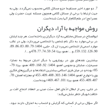
7. دو مورد اخیر مستقیما جزو مسائل کلامی محسوب نمی‌گردد، ولی به
جهت ارتباط با برخی از مسائل کلامی همچون مسئله غیبت حضرت ولی
عصر(عج) در علم کلام از آنها بحث شده است.
روش مواجهه با آراء دیگران
ابو‌الصلاح در مسائل مختلفی به آراء دیگران پرداخته است. هر چند ایشان
در برخی موارد به ذکر نام شخص یا اشخاصی می‌پردازد، ولی در غالب
موارد اسمی از اشخاص نمی‌برد (ن.ک. حلبی، 1404: 79، 80، 83، 86، 89،
90، 126، 132، 159، و...؛ همو، بی‏تا: 54، 59، 74، 77، 478 و...).
بیشترین نقد‌های وی در رویارویی با دیگر ادیان مربوط به نصارا،
مسیحیّت، صابئان و مجوس (همو، 1404: 92، 168، 409؛ همو، بی‏تا: 79-
85) بوده و در میان فِرَق اسلامی بیشترین انتقادها و درگیری‌های فکری
وی با خوارج (همو، 1404: 146، 303، 408، 409، 455) و معتزله (همان: 78،
407، 409، 455؛ همو، بی‏تا: 101، 467، 469) بوده است.
در جایی، پس از ابطال ادّعای اهل سنّت مبنی بر انعقاد اجماع امّت بر
خلافت ابوبکر خاطر نشان می‌کند:
اگر سؤال برخی از کسانی که گرایش و انتساب به اعتزال دارند نبود،