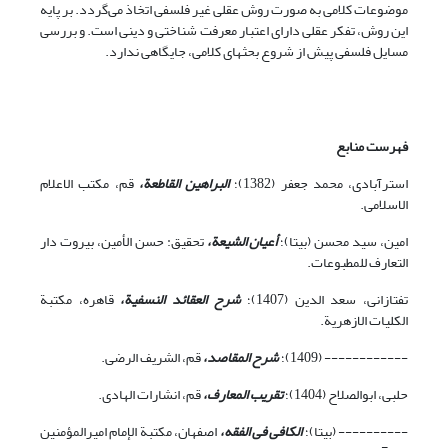
موضوعات کلامی به صورت روش عقلی غیر فلسفی اتخاذ می‌گردد. بر پایه
این روش، تفکر عقلی دارای اعتبار معرفت شناختی و دینی است. و بررسی
مسایل فلسفی پیش از شروع بحثهای کلامی، جایگاهی ندارد.
فهرست منابع
استرآبادى، محمد جعفر (1382)؛
‏البراهین القاطعة،
قم،‏ مکتب الاعلام
الاسلامی.
امین، سید محسن (بی‏تا)؛
أعیان الشیعة،
تحقیق: حسن الأمین، بیروت دار
التعارف للمطبوعات.
تفتازانی، سعد الدین (1407)؛
‏شرح العقائد النسفیة،
قاهره‏، مکتبة
الکلیات الازهریة.
------------ (1409)؛
شرح المقاصد،
قم، الشریف الرضی.
حلبی، ابو‌الصلاح (1404)؛
تقریب المعارف،
قم، انشارات الهادی.
---------- (بی‏تا)؛
الکافی فی الفقه،
اصفهان، مکتبة الإمام امیرالمؤمنین