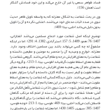
فساد ظواهر سمعی یا غیر آن خارج می‌کند و این خود فسادش آشکار
است (همان: 156).
وی در بحث شفاعت به اشکال معتزله که به واسطه تاویل ظاهر حدیث
نبوی در صدد اثبات مدعای خود می‌باشند، اعتنایی نکرده و آن را تاویل
بدون دلیل می‌داند (حلبی، بی‏تا: 469).
توضیح اینکه اصل شفاعت مورد اجماع مسلمین می‌باشد (تفتازانی،
1407: 76؛ همو، 1409، 5: 157؛ استرآبادی، 1382، 4: 291) ؛ اما در اینکه
مشفوعٌ له چه کسی می‌تواند باشد بین مسلمین اختلاف وجود دارد.
معتزله، خوارج و وعیدیه آن را منحصر به مومنین و مطیعین دانسته و
شفاعت را به معنای افزایش درجه و مقام آنها می‌دانند. گروهی شفاعت را
فقط به معنای اسقاط عقوبت گرفته‏اند (طوسی، بی‏تا، 1: 213) ، و گروه دیگر
به معنای عام آن یعنی هم به معنای افزایش درجه و مقام، و هم به معنای
اسقاط عقوبت و کیفر نسبت به گناه کاران دانسته و آنها را سزاوار عفو و
مغفرت الهی می‌دانند. دلیل دیدگاه کسانی که شفاعت را به معنای اسقاط
عقوبت می‌دانند- خواه منحصر در این معنا یا اعم از آن، که افزایش درجه
و مقام را هم شامل شود-، حدیث نبوی «ادّخرت شفاعتی لأهل الکبائر من
أمتی؛ همانا شفاعت خود را برای آن دسته از امتم که مرتکب گناهان
کبیره شده‌اند، نگاه داشته‌ام» می‌باشد که شفاعت را برای گناهکاران و
فاسقان ثابت می‌کند (حلبی، بی‏تا: 469؛ طوسی، بی‏تا، 1: 213؛ خوجه طوسی،
1407: 305؛ سیوری، 1405: 430). اما معتزله شفاعت را در باره فساق رد