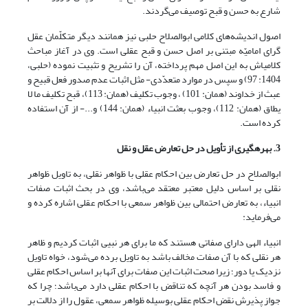
شارع به حسن و قبح توصیف می‌گردند.
اصول اندیشه‌های کلامی ابوالصلاح حلبی نیز همانند دیگر متکلّمان عقل
گرای امامیّه مبتنی بر اصل حسن و قبح عقلی است. وی در آغاز مباحث
کلامی‏اش به این اصل مهم پرداخته، آن‌ را تشریح و تثبیت نموده (حلبی،
1404: 97) و سپس در موارد متعدّدی-‌ مثل اثبات عدم صدور فعل قبیح و
عبث از خداوند (همان: 101) ، وجوب تکلیف (همان: 113)، قبح تکلیف ما لا
یطاق (همان: 112)، وجوب بعثت انبیاء (همان: 144) و...- از آن استفاده
کرده است.
3. بهره‏گیری از تأویل در حل تعارض عقل و نقل
ابوالصلاح در حل تعارض بین احکام عقلی با ظواهر نقلی، به تاویل ظواهر
نقلی بر اساس دلیل معتبر معتقد می‌باشد، وی در بحث اثبات صفات
انبیاء، به تعارض احتمالی بین ظواهر سمعی با احکام عقلی اشاره کرده و
می‌فرماید:
انبیاء الهی دارای صفاتی هستند که ما برای هر نبیی اثبات کردیم و ظاهر
هر نقلی که با آن صفات مخالف باشد به تاویل برده می‌شود، خواه تاویل
نزدیک یا دور؛ زیرا صحت اثبات این صفات برای آنها بر اساس احکام عقلی
و فاسد بودن هر آنچه که تناقض با احکام عقلی دارد می‌باشد؛ چرا که
جواز پذیرش نقض احکام عقلی بوسیله ظواهر سمعی، عقول را از دلالت بر