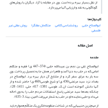
از نقل بسیار بهره برده است. وی در مقابله با آراء دیگران با روش‌های
گوناگونی به نقد و ارزیابی آنها می‌پردازد.
کلیدواژه‌ها
ابوالصلاح حلبی
روش‏شناسی کلامی
متکلمان عقل‏گرا
روش عقلی غیر
فلسفی
اصل مقاله
مقدمه
ابو‌الصلاح تقی بن نجم ‌بن عبیدالله حلبی (374-447 ق) فقیه و متکلم
امامی که در حلب به دنیا آمد و ظاهرا در همان جا به تحصیل پرداخت. وی
سه بار به عراق سفر کرد و از مشایخ آن دیار بهره برد. ابوالصلاح در
بغداد نزد سید مرتضی(436 ق) و شیخ طوسی(460 ق) حاضر شده و از
آنها دانش آموخته است (ن.ک. طوسی، 1381: 417؛ حلی، 1411: 28)،
چنانکه بعدها سید مرتضی پاسخ استفتائات مردم حلب را به وی احاله
می‌داد و حلبی نماینده او در حلب به شمار می‌رفت (امین، بی‏تا، 3: 635).
از مهم‌ترین جنبه‏هایی که در شناخت منظومه فکری یک متکلّم همواره باید