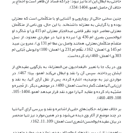
حاجتی به ابطال این ادّعا نیز نبود؛ چرا که فساد آن ظاهر است و اجماع بر
خلاف آن حاصل (همو، 1404: 334).
چنین سخنی حاکی از رویارویی و آشنایی او با متکلّمانی است که معتزلی
بوده و یا گرایش به معتزله داشته‌اند. با این حال، وی نامی از متکلّمان
معتزلی معاصر خود نظیر قاضی عبدالجبّار معتزلی (م 415 ق) و شاگرد او
ابوالحسین بصری (م 436 ق) نبرده و تنها در مواردی معدود، از نسل
متقدّم متکلّمان معتزلی، همانند واصل بن عطا (م 131 ق)، عمرو بن عبید
(م 145 ق) (همان: 162)، نظّام (م 231 ق) (همان: 100) و ابو‌علی جُبّایی (م
303 ق) (همان: 460) یاد کرده است.
وی در یک جا با تعبیر «البغدادیون مِن المعتزلة» به بازگویی عقیده‌ای از
ایشان پرداخته، سپس آن را نقد و ابطال می‌کند (همو، بی‏تا: 467). در
مواردی نیز به «وعیدیه» اشاره کرده، پس از نقل آرای آنها، به نقد و
ارزیابی آنها همّت گمارده است (همان: 480). در موضعی دیگر ، از مُجبِره و
مشبِّهه یاد کرده و عقاید آنها را مورد نقد قرار می‏دهد (همو، 1404: 105،
108، 409، 460).
بر خلاف معتزله، حکایت‌های حلبی از اشاعره و نقد و بررسی آرای آنها تنها
در چند موضع از آثار وی دیده می‌شود و در همین موارد نیز تنها منحصر
در بیان عقیده ابو‌الحسن اشعری است (همان: 109، 11، 162).
براهمه نیز از تیر رس نقدهای ابوالصلاح به دور نماند و در موارد متعددی