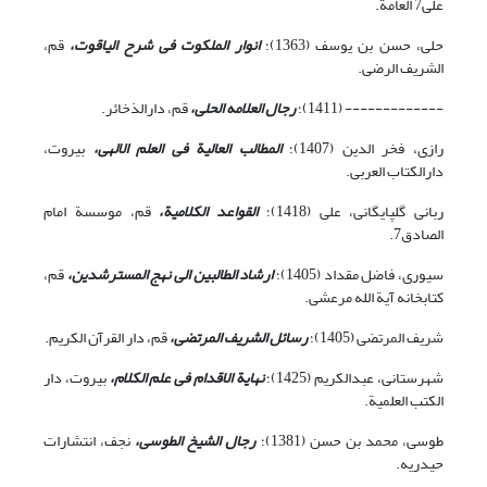
علی7 العامة.
حلی، حسن بن یوسف (1363)؛
انوار الملکوت فی شرح الیاقوت،
قم،‏
‏الشریف الرضی.
------------- (1411)؛
رجال العلامه الحلی،
قم، دارالذخائر.
رازی، فخر الدین (1407)؛
المطالب العالیة فی العلم الالهی،
بیروت،
دارالکتاب العربی.
ربانی گلپایگانی، علی (1418)؛
القواعد الکلامیة،
قم، موسسة امام
الصادق7.
سیوری، فاضل مقداد (1405)؛
ارشاد الطالبین الى نهج المسترشدین،
قم،
کتابخانه آیة الله مرعشی.
شریف المرتضی (1405)؛
رسائل الشریف المرتضی،
قم، دار القرآن الکریم.
شهرستانى، عبدالکریم (1425)؛
‏نهایة الاقدام فی علم الکلام‏،
بیروت‏، دار
الکتب العلمیة.
طوسى، محمد بن حسن (1381)؛
رجال الشیخ الطوسی،
نجف، انتشارات
حیدریه.