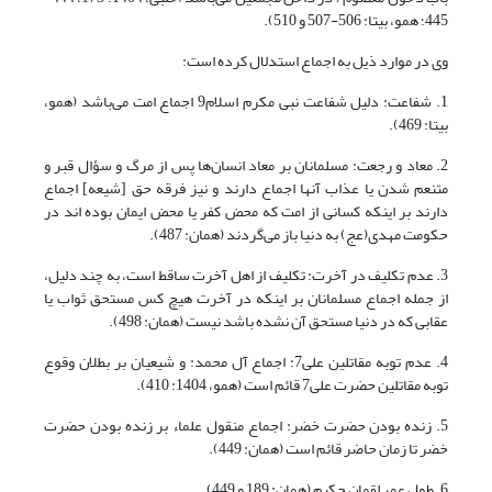
445؛ همو، بی‏تا: 506-507 و 510).
وی در موارد ذیل به اجماع استدلال کرده است:
1. شفاعت: دلیل شفاعت نبی مکرم اسلام9 اجماع امت می‌باشد (همو،
بی‏تا: 469).
2. معاد و رجعت: مسلمانان بر معاد انسان‌ها پس از مرگ و سؤال قبر و
متنعم شدن یا عذاب آنها اجماع دارند و نیز فرقه حق [شیعه] اجماع
دارند بر اینکه کسانی از امت که محض کفر یا محض ایمان بوده اند در
حکومت مهدی(عج) به دنیا باز می‌گردند (همان: 487).
3. عدم تکلیف در آخرت: تکلیف از اهل آخرت ساقط است، به چند دلیل،
از جمله اجماع مسلمانان بر اینکه در آخرت هیچ کس مستحق ثواب یا
عقابی که در دنیا مستحق آن نشده باشد نیست (همان: 498).
4. عدم توبه مقاتلین علی7: اجماع آل محمد: و شیعیان بر بطلان وقوع
توبه مقاتلین حضرت علی7 قائم است (همو، 1404: 410).
5. زنده بودن حضرت خضر: اجماع منقول علماء بر زنده بودن حضرت
خضر تا زمان حاضر قائم است (همان: 449).
6. طول عمر لقمان حکیم (همان: 189 و 449).