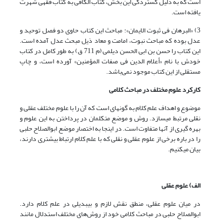
است که به دلیل گستردگی این بخش، کتاب الکافی به کتاب فقهی شهرت
یافته است.
3) «البرهان فی ثبوت الایمان»: مباحث این کتاب حاوی دو فصل توحید و
عدل بوده که مباحث نبوت، امامت و معاد ذیل مبحث عدل آمده است.
این کتاب را حسن بن ابی الحسن دیلمی (م 711 ق) به طور کامل در کتاب
خودش با نام «أعلام الدین فی صفات المؤمنین» آورده است، و چاپ
مستقلی از این کتاب موجود نمی‌باشد.
کارکرد علوم مختلف در مباحث کلامی
موضوع و اهداف علم کلام به گونه‏ای است که آن را با علوم مختلف عقلی و
نقلی مرتبط می
سازد. روش و موضع متکلمان در پرداختن به این علوم و
بهره گیری از آنها متفاوت است. در اینجا به اختصار موضع ابوالصلاح حلبی
را در باره برخی از علوم عقلی و نقلی که با علم کلام ارتباط بیشتری دارند،
بیان می
کنیم.
الف) علوم عقلی
در میان علوم عقلی، منطق نقش لازم و بی‎بدیلی در علم کلام دارد.
ابوالصلاح حلبی در مباحث کلامی خود از روش‌های مختلف استدلال مانند