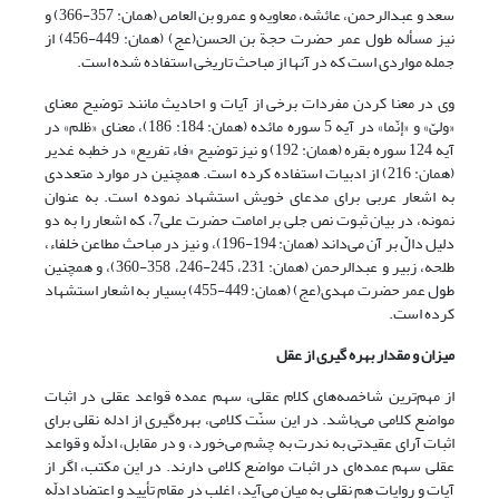
سعد و عبدالرحمن، عائشه، معاویه و عمرو بن العاص (همان: 357-366) و
نیز مسأله طول عمر حضرت حجة بن الحسن(عج) (همان: 449-456) از
جمله مواردی است که در آنها از مباحث تاریخی استفاده شده است.
وی در معنا کردن مفردات برخی از آیات و احادیث مانند توضیح معنای
«ولیّ» و «إنّما» در آیه 5 سوره مائده (همان: 184: 186)، معنای «ظلم» در
آیه 124 سوره بقره (همان: 192) و نیز توضیح «فاء تفریع» در خطبه غدیر
(همان: 216) از ادبیات استفاده کرده است. همچنین در موارد متعددی
به اشعار عربی برای مدعای خویش استشهاد نموده است. به عنوان
نمونه، در بیان ثبوت نص جلی بر امامت حضرت علی7، که اشعار را به دو
دلیل دالّ بر آن می‌داند (همان: 194-196)، و نیز در مباحث مطاعن خلفاء،
طلحه، زبیر و عبدالرحمن (همان: 231، 245-246، 358-360)، و همچنین
طول عمر حضرت مهدی(عج) (همان: 449-455) بسیار به اشعار استشهاد
کرده است.
میزان و مقدار بهره گیری از عقل
از مهم‌ترین شاخصه‌های کلام عقلی، سهم عمده قواعد عقلی در اثبات
مواضع کلامی می‌باشد. در این سنّت کلامی، بهره‌گیری از ادله نقلی برای
اثبات آرای عقیدتی به ندرت به چشم می‌خورد، و در مقابل، ادلّه و قواعد
عقلی سهم عمده‌ای در اثبات مواضع کلامی دارند. در این مکتب، اگر از
آیات و روایات هم نقلی به میان می‌آید، اغلب در مقام تأیید و اعتضاد ادلّه