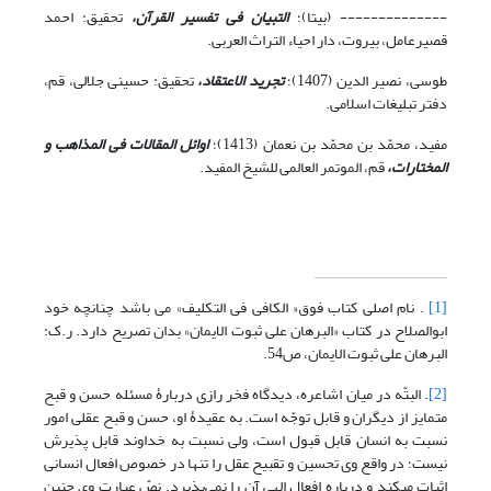
-------------- (بی‏تا)؛
التبیان فی تفسیر القرآن،
تحقیق: احمد
قصیرعامل، بیروت، دار احیاء التراث العربى.
طوسى،‏ نصیر الدین (1407)؛
تجرید الاعتقاد،
تحقیق: حسینی جلالی،‏ قم،
دفتر تبلیغات اسلامی.
مفید، محمّد بن محمّد بن نعمان (1413)؛
اوائل المقالات فی المذاهب و
المختارات،
قم، الموتمر العالمی للشیخ المفید.
[1]
. نام اصلی کتاب فوق« الکافی فی التکلیف» می باشد چنانچه خود
ابوالصلاح در کتاب «البرهان علی ثبوت الایمان» بدان تصریح دارد. ر.ک:
البرهان علی ثبوت الایمان، ص54.
[2]
. البتّه در میان اشاعره، دیدگاه فخر رازی دربارۀ مسئله حسن و قبح
متمایز از دیگران و قابل توجّه است. به عقیدۀ او، حسن و قبح عقلی امور
نسبت به انسان‌ قابل قبول است، ولی نسبت به خداوند قابل پذیرش
نیست؛ در واقع وی تحسین و تقبیح عقل را تنها در خصوص افعال انسانی
اثبات می‏کند و درباره افعال الهی آن را نمی‌پذیرد. نصّ عبارت وی چنین