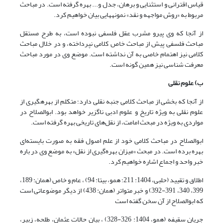
قیاس اقترانی و استثنایی و برهان، جدل و... بهره گرفته است. در مباحث
مربوط به «روش مواجهه و نقد» نمونه
هایی بیان خواهیم کرد.
از آنجا که وی پیرو مشرب عقل فلسفی نبوده است، به طرح مستقل
مباحث فلسفی پیش از مباحث خاص کلامی نپرداخته، و در خلال مباحث
کلامی نیز اهتمام خاصی به آن نداشته است. موضع وی در مورد مباحث
معرفت شناسی نیز همین گونه است.
ب) علوم نقلی
از آنجا که بخشی از مباحث کلامی جنبه نقلی دارد؛ متکلم از بهره
گیری از
علوم نقلی به ویژه تاریخ و علوم ادبی ناگزیر خواهد بود. ابوالصلاح در
مواردی به ویژه در مبحث امامت، از نقل‌های تاریخی بهره گرفته است.
ابوالصلاح در مباحث کلامی خود از علم اصول فقه به صورت بایسته‌ای
بهره برده است. در مبحث «میزان بهره‌گیری از نقل» به موضع وی در باره
خبر واحد و اجماع اشاره خواهیم کرد.
اطلاق و تقیید (حلبی، 1404: 211؛ همو، بی‏تا: 94) ، عام و خاص (همان: 189،
399، 340، 391-392) و خبر متواتر (همان: 438) از دیگر موضوعاتی است
که ابوالصلاح از آن سخن گفته است
جریان سقیفه (همو، 1404: 326-328) ، بیان حالات عثمان، طلحه، زبیر،