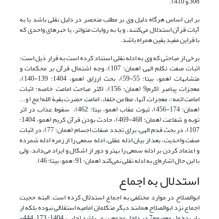
308 و 410).
بر این اساس هرگاه دلیل وی بر مطلب منحصر در دلیل نقلی باشد یا به
آیات قرآن استدلال می‌کنند، و یا به روایات متواتر، یا خبرهای واحدی که
با قراین مفید یقین همراه باشد.
برخی از مباحثی که وی به ادله نقلی استناد کرده است به قرار ذیل است:
اثبات صفت تکلم الهی (همان: 107)، وجه اشتمال قرآن بر محکمات و
متشابهات (همو، بی‏تا: 55-59)، بحث ارزاق (همو، 1404: 139-140)،
معجزات پیامبر اکرم9 (همان: 156)، اکثر مباحث امامت خاصه: اثبات
امامت ائمه:، معجزات آنها، مطاعن خلفاء، امامت حضرت بقیة الله(عج) و...
(همان: 174-456)، ثبوت عقاب (همو، بی‏تا: 462)، سقوط عذاب در اثر
توبه و شفاعت (همان: 468-469)، حادث بودن قرآن کریم (همو، 1404:
107)، در بحث قدم الهی، برای تجدد صفات اجسام (همان: 77)، در اثبات
صفت واحدیت، بعد از بیان ادله عقلی، ادله سمعی را از زمره ادله شمرده
و اعتماد کردن بر ادله سمعی را بهتر و دور از اشکال و ایراد می‌داند، ولی
با این حال اشاره‌ای به ادله نقلی نمی‌کند (همان: 91؛ همو، بی‏تا: 46).
استدلال به اجماع
ابوالصلاح در موارد مختلفی به اجماع استدلال کرده است. البته حجیت
اجماع نزد ابوالصلاح همانند دیگر متکلمان امامیه استقلالی نبوده بلکه از
باب دخول معصوم7 در داخل مجمعین می‌باشد (حلبی، 1404: 173، 444-