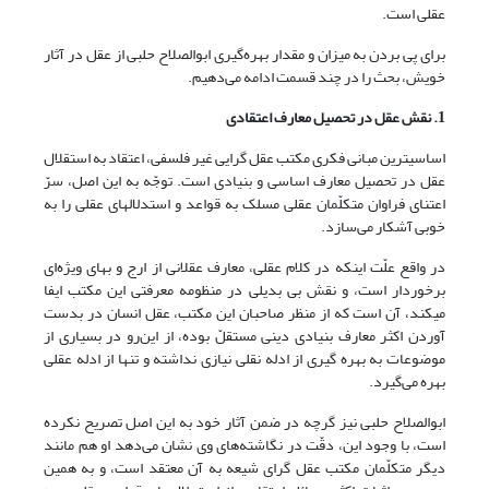
عقلی است.
برای پی بردن به میزان و مقدار بهره‌گیری ابوالصلاح حلبی از عقل در آثار
خویش، بحث را در چند قسمت ادامه می‌دهیم.
1. نقش عقل در تحصیل معارف اعتقادی
اساسی‏ترین مبانی فکری مکتب عقل گرایی غیر فلسفی، اعتقاد به استقلال
عقل در تحصیل معارف اساسی و بنیادی است. توجّه به این اصل، سرّ
اعتنای فراوان متکلّمان عقلی مسلک به قواعد و استدلالهای عقلی را به
خوبی آشکار می‌سازد.
در واقع علّت اینکه در کلام عقلی، معارف عقلانی از ارج و بهای ویژه‌ای
برخوردار است، و نقش بی بدیلی در منظومه معرفتی این مکتب ایفا
می
کند، آن است که از منظر صاحبان این مکتب، عقل انسان در بدست
آوردن اکثر معارف بنیادی دینی مستقلّ بوده، از این‌رو در بسیاری از
موضوعات به بهره گیری از ادله نقلی نیازی نداشته و تنها از ادله عقلی
بهره می‌گیرد.
ابوالصلاح حلبی نیز گرچه در ضمن آثار خود به این اصل تصریح نکرده
است، با وجود این، دقّت در نگاشته‌های وی نشان می‌دهد او هم مانند
دیگر متکلّمان مکتب عقل گرای شیعه به آن معتقد است، و به همین