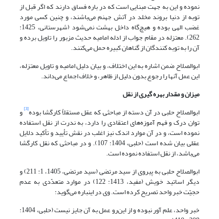
نموده و این به جهت مبنایی است که در باره فساق دارند که اگر قبل از
توبه از دنیا بروند مخلد در آتش جهنم می‌باشند، و چنین کسی مورد
غضب الهی بوده و هیچ‌گاه داخل بهشت نمی‌شود (شهرستانی، 1425:
262). معتزله در مقام جواب از ادله امامیه حدیث مزبور را تاویل برده و
آن را به توبه کنندگان از گناهان کبیره حمل می‌کنند.
ابوالصلاح ضمن اشاره به این اختلاف، و بیان دلیل امامیه و تاویل معتزله،
این عمل آنها را رجوع بدون دلیل از ظاهر، و خلاف اجماع می‌داند.
میزان و مقدار بهره گیری از نقل
[3]
ابوالصلاح حلبی در آن دسته از مباحثی که عقل مستقلاً کارگشا بوده
و
توان درک و فهم آموزه‌های اعتقادی را دارد، به ندرت از نقل استفاده
نموده است، و در آن موارد اندک نیز اغلب در نقش تأیید و تأکید دلایل
عقلی بیان شده ‌است (حلبی، 1404: 107). و در مباحثی که نقل کارگشا
می‌باشد، از نقل استفاده نموده است.
ابوالصلاح حلبی به پیروی از سید مرتضی (سید مرتضی، 1405، 1: 211) و
دیگر اساتید خویش (مفید، 1413: 122) در موارد متعدّدی به عدم
حجیّت خبر واحد تصریح کرده است. وی در این‏باره می‌گوید:
خبر واحد، علم آور نبوده و از این‌رو عمل به آن جایز نیست (حلبی، 1404: