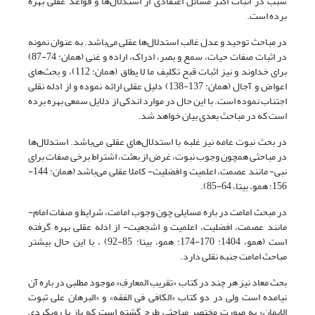
سبب در اثبات اکثر مسائل اعتقادی از استدلال‌ها و قواعد عقلی بهره
برده است.
در مباحث توحید و عدل غالب استدلال‌ها عقلی می‌باشد. به عنوان نمونه
در اثبات صفات حیات، سمع و بصر، ادراک، اراده و غنی (همان: 74-87)
برای خداوند و نیز اثبات قبح تکلیف ما لا یطاق (همان: 112)، و بحث‌های
اعواض و آجال (همان: 137-138) دلیل عقلی ارائه نموده و از ادله نقلی
اجتناب نموده است. با این حال در موارد اندکی از دلایل سمعی بهره برده
است که در مباحث بعدی بیان خواهد شد.
در بحث نبوت عامه نیز غلبه با استدلال‌های عقلی می‌باشد. استدلال‌ها
در مباحثی همچون وجوب نبوت، غرض از بعثت، اشتراط برخی صفات برای
نبی- مانند عصمت، اعلمیت و افضلیت- کاملا عقلی می‌باشد (همان: 144-
156؛ همو، بی‏تا، 64-85).
در مبحث امامت در باره مسایلی چون وجوب امامت، شرایط و صفات امام-
مانند عصمت، افضلیت، اعلمیت و اشجعیت- از ادله عقلی بهره گرفته
است (همو، 1404: 170-174؛ همو، بی‏تا: 85-92) ، با این حال بیشتر
مباحث امامت جنبه نقلی دارد.
بحث معاد نیز هر چند در کتاب «تقریب المعارفِ» موجود مطلبی در باره آن
نیامده است ولی در دو کتاب «الکافی فی الفقه» و «البرهان علی ثبوت
الایمان» به صورت مختصر مباحثی طرح گشته است که باز با رویکردی