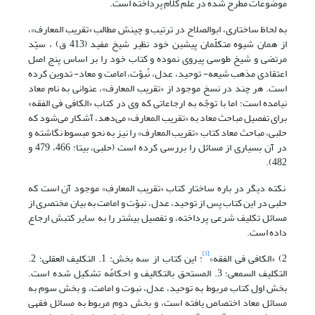
موضوعات مطرح شده در علم کلام پرداخته است.
به لحاظ ساختاری، ابو‌الصلاح در ترتیب و چینش مطالب «تقریب المعارف»،
از همان شیوه متکلّمان پیشین خود نظیر شیخ مفید (413 ق) ، سیّد
مرتضی و شیخ طوسی پیروی نموده و کتاب خود را بر اساس پنج اصل
اعتقادی مذهب شیعه-‌ توحید، عدل، نُبوّت، امامت و معاد- تدوین کرده
است. هر چند در نسخ موجود از «تقریب المعارف»، عنوانی به نام معاد
نیامده است؛ اما با توجّه به ارجاعاتی که وی در کتاب «الکافی فی الفقه»
برای تفصیل مباحث معاد به «تقریب المعارف» می‌دهد، آشکار می‌شود که
حلبی، مباحث معاد کتاب «تقریب المعارف» را نیز به نحو مبسوط نگاشته و
در آن بسیاری از مسائل را بررسی کرده است (حلبی، بی‏تا: 466، 479 و
482).
نکته دیگر در باره ساختار کتاب «تقریب المعارفِ» موجود آن است که
حلبی در این کتاب پس از توحید، عدل، نبوّت و امامت به بیان مختصری از
مسائل تکلیف شرعی پرداخته، و تفصیل بیشتر را به سایر کتبش ارجاع
داده است.
[1]
2) «الکافی فی الفقه»
: این کتاب از سه بخش: 1. التکلیف العقلی؛ 2.
التکلیف السمعی؛ 3. المستحق بالتکالیف و احکامُه تشکیل شده است.
بخش اول کتاب مربوط به توحید، عدل، نبوت و امامت، و بخش سوم به
مسائل معاد اختصاص یافته است، و بخش دوم مربوط به مسائل فقهی