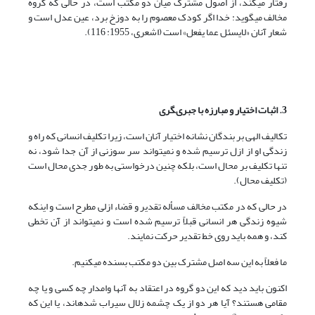
رفتار مى‏کند، از اصول مشترک میان دو مکتب است، در حالى که گروه
مخالف مى‏گوید: خدا اگر کودک معصوم را به دوزخ برد، عین عدل است و
شعار آنان «لایسئل عما یفعل» است (اشعری، 1955: 116).
3. اثبات اختیار و مبارزه با جبرى‏گرى
تکالیف الهى بر بندگان نشانه اختیار آنان است، زیرا تکلیف انسانى که راه و
زندگى او از ازل ترسیم شده و نمى‏تواند سر سوزنى از آن جدا شود، نه
تنها تکلیف بر محال است، بلکه چنین درخواستى به طور جدى محال است
(تکلیف محال).
در حالى که در مکتب مخالف مسأله تقدیر و قضاء ازلى مطرح است و اینکه
شیوه زندگى هر انسانى قبلاً ترسیم شده است و نمى‏تواند از آن تخطى
کند، و همه باید روى خط تقدیر حرکت نمایند.
ما فعلاً به این سه اصل مشترک بین دو مکتب بسنده مى‏کنیم.
اکنون باید دید که این دو گروه در اعتقاد به آنها وامدار چه کسى و یا چه
مقامى هستند؟ آیا هر دو از یک چشمه زلال سیراب شده‏اند، یا این که