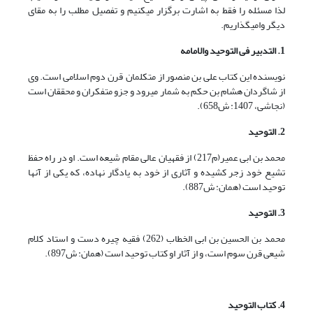
لذا مسئله را فقط به اشارت برگزار می‏کنیم و تفصیل مطلب را به مقای
دیگر وامی‏گذاریم.
1. التدبیر فی التوحید والامامه
نویسنده این کتاب على بن منصور از متکلمان قرن دوم اسلامى است. وی
از شاگردان هشام بن حکم به شمار مى‏رود و جزو متفکران و محققان است
(نجاشی، 1407: ش658).
2. التوحید
محمد بن ابى عمیر(م217) از فقهیان عالى مقام شیعه است. او در راه حفظ
تشیع خود زجر کشیده و آثارى از خود به یادگار نهاده، که یکى از آنها
توحید است (همان: ش887).
3. التوحید
محمد بن الحسین بن ابى الخطاب (262) فقیه چیره دست و استاد کلام
شیعى قرن سوم است، و از آثار او کتاب توحید است (همان: ش897).
4. کتاب التوحید