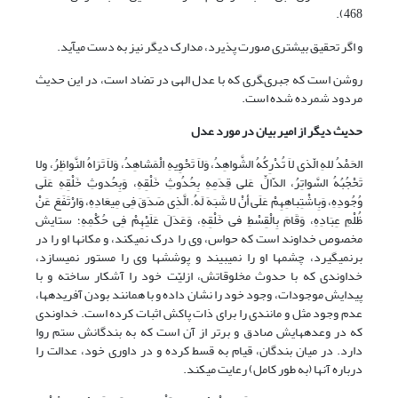
468).
و اگر تحقیق بیشترى صورت پذیرد، مدارک دیگر نیز به دست مى‏آید.
روشن است که جبرى‏گرى که با عدل الهى در تضاد است، در این حدیث
مردود شمرده شده است.
حدیث دیگر از امیر بیان در مورد عدل
الحَمْدُ للهِ الّذی لاَ تُدْرِکُهُ الشَّواهِدُ، وَلاَ تَحْوِیهِ الْمَشاهِدُ، وَلاَ تَرَاهُ النَّواظِرُ، ولا
تَحْجُبُهُ السَّواتِرُ، الدّالِّ عَلى قِدَمِهِ بِحُدُوثِ خَلْقِهِ، وَبِحُدوثِ خَلْقِهِ عَلَى
وُجُودِهِ، وَبِاشْتِباهِهِمْ عَلَى أنْ لا شَبَهَ لَهُ. الَّذِی صَدَقَ فِی مِیعَادِهِ، وَارْتَفَعََ عَنْ
ظُلْمِ عِبَادِهِ، وَقَامَ بِالْقِسْطِ فی خَلْقِهِ، وَعَدَلَ عَلَیْهِمْ فِی حُکْمِهِ؛ ستایش
مخصوص خداوند است که حواس، وى را درک نمى‏کند، و مکان‏ها او را در
برنمى‏گیرد، چشم‏ها او را نمى‏بیند و پوشش‏ها وى را مستور نمى‏سازد،
خداوندى که با حدوث مخلوقاتش، ازلیّت خود را آشکار ساخته و با
پیدایش موجودات، وجود خود را نشان داده و با همانند بودن آفریده‏ها،
عدم وجود مثل و مانندى را براى ذات پاکش اثبات کرده است. خداوندى
که در وعده‏هایش صادق و برتر از آن است که به بندگانش ستم روا
دارد. در میان بندگان، قیام به قسط کرده و در داورى خود، عدالت را
درباره آنها (به طور کامل) رعایت مى‏کند.