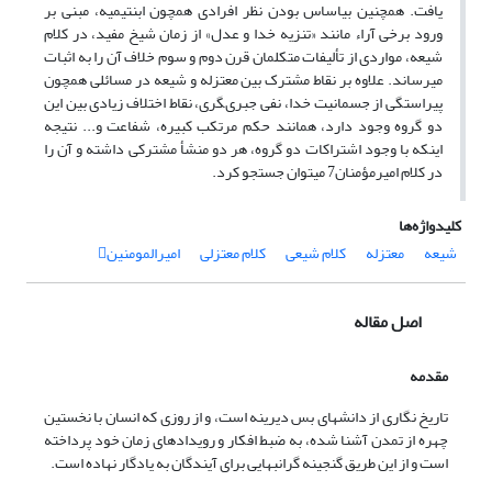
یافت. همچنین بى‏اساس بودن نظر افرادى همچون ابن‏تیمیه، مبنى بر
ورود برخى آراء مانند «تنزیه خدا و عدل» از زمان شیخ مفید، در کلام
شیعه، مواردى از تألیفات متکلمان قرن دوم و سوم خلاف آن را به اثبات
مى‏رساند. علاوه بر نقاط مشترک بین معتزله و شیعه در مسائلى همچون
پیراستگى از جسمانیت خدا، نفى جبرى‏گرى، نقاط اختلاف زیادى بین این
دو گروه وجود دارد، همانند حکم مرتکب کبیره، شفاعت و... نتیجه
اینکه با وجود اشتراکات دو گروه، هر دو منشأ مشترکى داشته و آن را
در کلام امیرمؤمنان7 مى‏توان جستجو کرد.
کلیدواژه‌ها
شیعه
معتزله
کلام شیعی
کلام معتزلی
امیرالمومنین
اصل مقاله
مقدمه
تاریخ نگارى از دانش‏هاى بس دیرینه است، و از روزى که انسان با نخستین
چهره از تمدن آشنا شده، به ضبط افکار و رویدادهاى زمان خود پرداخته
است و از این طریق گنجینه گران‏بهایى براى آیندگان به یادگار نهاده است.