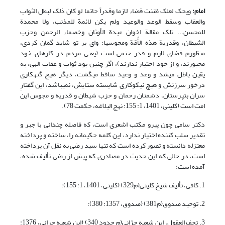
امام
:
ویحک لعلک ظننت قضاء لازما وقدراً حاتما لو کان ذلک لبطل الثواب
والعقاب وسقط الوعد والوعید ولم یکن لائمة للمذنب، ولا محمدة
للمحسن... تلک مقالة اخوان عبدة الأوثان وخصماء الرحمن وحزب
الشیطان، وقدریة هذه الأُمّة ومجوسها؛ واى بر تو شاید گمان کردى،
منظورم قضاى لازم و قدر حتمى است (یعنى مردم در کارهاى خود
مجبورند، و از خود اختیار ندارند)، اگر چنین بود ثواب و عقاب الهى، به
یقین باطل مى‏شد و وعد و وعید ساقط مى‏گشت، دیگر هیچ گنهکارى
درخور سرزنش و هیچ نیکوکارى شایسته ستایش، نمى‏باشد، این گفتارِ
سران بت‏پرستان، دشمنان رحمان و حزب شیطان و قدریه و مجوس این
امت است (کلینی، 1401، 1: 155؛ نهج البلاغه، حکمت 78).
دکتر سامى چون پیرو مکتب اشعرى است، که فاصله چندانى با جبر و
تقدیر سلب کننده اختیار ندارد، این کلمه حکیمانه را، ساخته و پرداخته
معتزله دانسته و تصور کرده است که تنها سید رضى به نقل آن پرداخته
است، در حالى که این حدیث در مصادرى که پیش از رضى تألیف شده،
آمده است:
1. کافى، تألیف شیخ کلینى(م329) (کلینی، 1401، 1: 155)؛
2. توحید صدوق(م381) (صدوق، 1357: 380)؛
3. تحف العقول، ابن شعبه حرّانى(م حدود 340) (این شعبه حرانی، 1376: