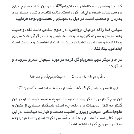
کتاب ابومنصور، عبدالقاهر بغدادى(م429)، دومین کتاب مرجع براى
بررسى عقاید شیعه براى این گروه است. مؤلف کتاب یاد شده، بسیار فرد
بد زبان، و متعصب است. در ذیل به نمونه‏اى از تعصب وى توجه فرمایید:
سپاس خدا را که در میان «روافض»، در علوم اسلامى مانند فقه، و حدیث
و لغت و نحو و سیره‏نگارى وعظ و خطابه، تأویل و تفسیر قرآن، فرد مبرزى
پیدا نشده و همه این دانش‏ها دربست در اختیار اهل‏سنت و جماعت است
(بغدادی، بی‏تا: 322).
در جاى دیگر ذوق شعرى او گل کرده در مورد شیعیان شعرى سروده، و
مى‏گوید:
یا أیّها الرافضة المبطلة دعواکم من أصلها مبطلة
اى رافضی‏‏هاى باطل گرا! مذهب شما از ریشه بى‏پایه است (همان: 71).
این نوع گفتار، روشنگر روحیات نویسنده و پایه تعصب اوست. او در این
گفتار به انکار بدیهیات پرداخته، چه اینکه پایه‏گذار بسیارى از فنون و
علوم اسلامى، شیعیان و پیروان اهل‏بیت عصمت و طهارت: مى‏باشند. در این
مورد کافى است که انسان به کتاب تأسیس الکرام لفنون الاسلام مراجعه
مختصر و مروری گذرا داشته باشد!