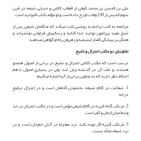
على بن الحسن بن محمد کوفى از اقطاب کلامى و حدیثى شیعه در قرن
سوم که پس از 230 وفات او رخ داده است و او مؤلف کتاب التوحید است.
مراجعه به کتب تراجم به روشنى ثابت مى‏کند که متکلمان شیعى پس از
شیخ مفید پیرامون توحید خدا کتاب‏ها و رساله‏های فراوانی نوشته‏اند و
همگى بر بى‏پایگى گفتار ابن‏تیمیه و رهروان راه او گواهى مى‏دهند.
تفاوت‏هاى دو مکتب اعتزال و تشیع
درست است که مکتب کلامى اعتزال و تشیع در برخى از اصول هم‏سو
هستند، و علت آن در گذشته بیان شد؛ ولى در بسیارى اصول با هم
اختلاف نظر دارند که به عناوین برخى از آنها اشاره مى‏کنیم:
1. شفاعت در کلام شیعه، بخشودن گناهان است و در اعتزال ترفیع
درجه.
2. مرتکب گناه کبیره در کلام شیعى مؤمن است و در مکتب اعتزال در حد
وسط میان ایمان و کفر است.
3. مرتکب کبیره اگر توبه نکند، نزد معتزله در آتش جاودان است، و در
نزد شیعه مخلّد نیست.