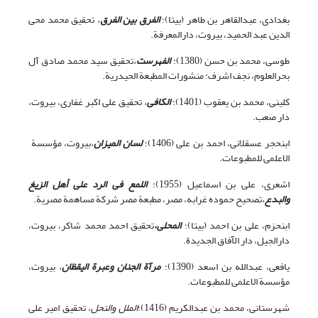
بغدادی، عبدالقاهر بن طاهر (بی‏تا)؛
الفرق بین الفرق
،
تحقیق محمد محى
الدین عبد الحمید، بیروت، دارالمعرفة.
طوسی، محمد بن حسن (1380)؛
الفهرست
،
تحقیق سید محمد صادق آل
بحرالعلوم، نجف اشرف: منشورات المطبعة الحیدریة.
کلینی، محمد بن یعقوب (1401)؛
الکافى
،
تحقیق على اکبر غفارى، بیروت،
دار صعب.
ابن‏حجر عسقلانی، احمد بن علی (1406)؛
لسان المیزان
،
بیروت، مؤسسة
الاعلمى للمطبوعات.
اشعری، علی بن اسماعیل (1955)؛
اللمع فی الرد علی أهل الزیغ
والبدع
،
تصحیح حموده غرابه، مصر، مطبعة مصر شرکة مساهمة مصریة.
ابن‏حزم، علی بن احمد (بی‏تا)؛
المحلى،
تحقیق احمد محمد شاکر، بیروت،
دارالجیل، دار الآفاق الجدیدة.
یافعی، عبدالله بن اسعد (1390)؛
مرآة الجنان وعبرة الیقظان
،
بیروت،
مؤسسة الاعلمى للمطبوعات.
شهرستانی، محمد بن عبدالکریم (1416)؛
الملل والنحل،
تحقیق امیر على