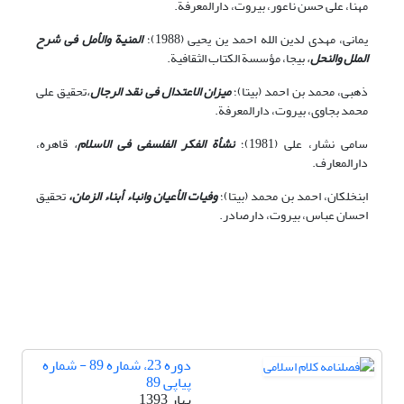
مهنا، على حسن ناعور، بیروت، دارالمعرفة.
یمانی، مهدی لدین الله احمد ین یحیی (1988)؛
المنیة والأمل فى شرح
الملل والنحل
،
بى‏جا، مؤسسة الکتاب الثقافیة.
ذهبی، محمد بن احمد (بی‏تا)؛
میزان الاعتدال فى نقد الرجال
،
تحقیق على
محمد بجاوى، بیروت، دارالمعرفة.
سامی نشار، علی (1981)؛
نشأة الفکر الفلسفى فى الاسلام
،
قاهره،
دارالمعارف.
ابن‏خلکان، احمد بن محمد (بی‏تا)؛
وفیات الأعیان وانباء أبناء الزمان،
تحقیق
احسان عباس، بیروت، دارصادر.
دوره 23، شماره 89 - شماره
پیاپی 89
بهار 1393