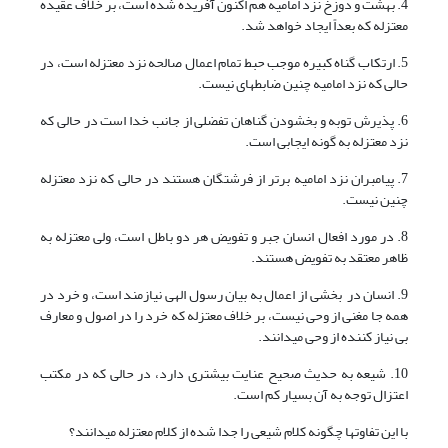
4. بهشت و دوزخ نزد امامیه هم اکنون آفریده شده است، بر خلاف عقیده
معتزله که بعداً ایجاد خواهد شد.
5. ارتکاب گناه کبیره موجب حبط تمام اعمال صالحه نزد معتزله است، در
حالى که نزد امامیه چنین ضابطه‏اى نیست.
6. پذیرش توبه و بخشودن گناهان تفضلى از جانب خدا است در حالى که
نزد معتزله به گونه ایجابى است.
7. پیامبران نزد امامیه برتر از فرشتگان هستند در حالى که نزد معتزله
چنین نیست.
8. در مورد افعال انسان جبر و تفویض هر دو باطل است، ولى معتزله به
ظاهر معتقد به تفویض هستند.
9. انسان در بخشى از اعمال به بیان رسول الهى نیازمند است، و خرد در
همه جا مغنى از وحى نیست، بر خلاف معتزله که خرد را در اصول و معارف
بى نیاز کننده از وحى مى‏دانند.
10. شیعه به حدیث صحیح عنایت بیشترى دارد، در حالى که در مکتب
اعتزال توجه به آن بسیار کم است.
با این تفاوت‏ها چگونه کلام شیعى را جدا شده از کلام معتزله مى‏دانند؟