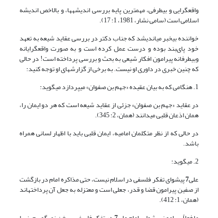
واقع‏گرایى و بى‏طرفى، مهم‏ترین پایه بررسى اندیشه‏ها، و بالاخص اندیشه
اسلامى است (سامی نشار، 1981، 1: 17).
خواننده بى‏خبر مى‏اندیشد که جناب دکتر در بررسى عقاید شیعه به تعهد
خود پاى‏بند بوده و درست عمل کرده است و به صورت واقع‏گرایانه
وبى‏طرفانه پیرامون افکار شیعى به بحث و بررسى پرداخته است! در حالى
که چنین خبرى در داورى او نیست. به برخی از گزارش‏های او توجه کنید:
1. هنگامى که به بیان عقیده «جهم بن صفوان» مى‏پردازد مى‏گوید:
در عقاید «جهم بن صفوان» جزئى از عقاید شیعه است که هر دو ایمان را،
همان اذعان قلبى مى‏دانند (همان، 2: 345).
در حالی که از نظر متکلمان امامیه، ایمان قلبی باید با اظهار لسانی همراه
باشد.
2. مى‏گوید:
على
7
پیشواى تفکر فلسفى در اسلام نیست، حتى مذاکره امام در بازگشت
از صفین پیرامون قضا و قدر، جعلى است و معتزله به جعل آن پرداخته‏اند
(همان، 1: 412).
ما فعلاً پیرامون پیشوایى امام علی
7
در تفکر فلسفى، سخن نمى‏گوییم، زیرا