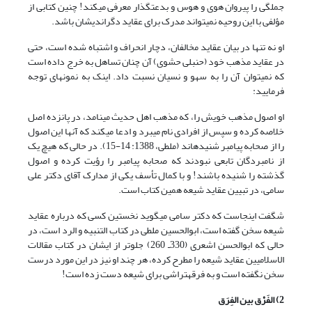
جملگى را پیروان هوى و هوس و بدعت‏گذار معرفى مى‏کند! چنین کتابى از
مؤلفى با این روحیه نمى‏تواند مدرک براى عقاید دگراندیشان باشد.
او نه تنها در بیان عقاید مخالفان، دچار انحراف و اشتباه شده است، حتى
در عقاید مذهب خود (حنبلى حشوى) آن چنان تساهل به خرج داده است
که نمى‏توان آن را به سهو و نسیان نسبت داد. اینک به نمونه‏اى توجه
فرمایید:
او اصول مذهب خویش را، که مذهب اهل حدیث مى‏نامد، در پانزده اصل
خلاصه کرده و سپس از افرادى نام مى‏برد و ادعا مى‏کند که آنها این اصول
را از صحابه پیامبر شنیده‏اند (ملطی، 1388: 14-15). در حالى که هیچ یک
از نامبردگان تابعى نبودند که صحابه پیامبر را رؤیت کرده و اصول
گذشته را شنیده باشند! و با کمال تأسف یکى از مدارک آقاى دکتر على
سامى، در تبیین عقاید شیعه همین کتاب است.
شگفت این‏جاست که دکتر سامى مى‏گوید نخستین کسى که درباره عقاید
شیعه سخن گفته است، ابوالحسین ملطى در کتاب التنبیه و الرد است، در
حالى که ابوالحسن اشعرى (330ـ 260) جلوتر از ایشان در کتاب مقالات
الاسلامیین عقاید شیعه را مطرح کرده، هر چند او نیز در این مورد درست
سخن نگفته است و به فرقه‏تراشى براى شیعه دست زده است!
2) الفَرْق بین الفِرَق