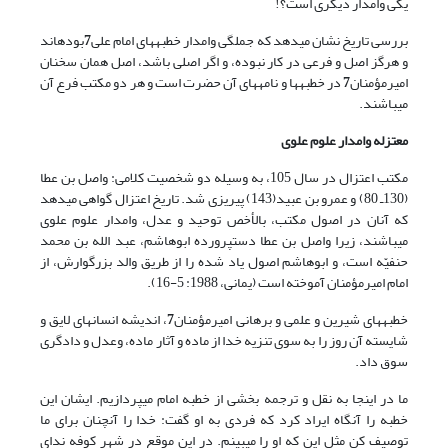
یکى وامدار دیگرى است؟!
بررسى تاریخ نشان مى‏دهد که جملگى وامدار خطبه‏هاى امام على
7
بوده‏اند
و هرگز اصل و فرعى در کار نبوده، و اگر اصلى باشد، اصل همان سخنان
امیرمؤمنان
7
در خطبه‏ها و نامه‏هاى آن حضرت است و هر دو مکتب فرع آن
مى‏باشند.
معتزله وامدار علوم علوى
مکتب اعتزال در سال 105، به وسیله دو شخصیت کلامى: واصل بن عطا
(130ـ 80) و عمرو بن عبید(143) پى‏ریزى شد. تاریخ اعتزال گواهى مى‏دهد
که آنان در اصول مکتب، بالأخص توحید و عدل، وامدار علوم علوى
مى‏باشند، زیرا واصل بن عطا دست‏پرورده ابوهاشم، عبد الله بن محمد
حنفیّه است، و ابوهاشم اصول یاد شده را از طریق والد بزرگوارش، از
امام امیرمؤمنان آموخته است (یمانی، 1988: 5-16).
خطبه‏هاى شیرین و علمى و برهانى امیرمؤمنان
7
، اندیشه انسان‏هاى لایق و
شایسته آن روز را به سوى تنزیه خدا از ماده و آثار ماده، وعدل و دادگرى
سوق داد.
ما در اینجا به نقل و ترجمه بخشى از خطبه امام مى‏پردازیم. ایشان این
خطبه را آنگاه ایراد کرد که فردى به او گفت: خدا را آن‏چنان براى ما
توصیف کن مثل این که او را مى‏بینم. در این موقع در شهر کوفه نداى