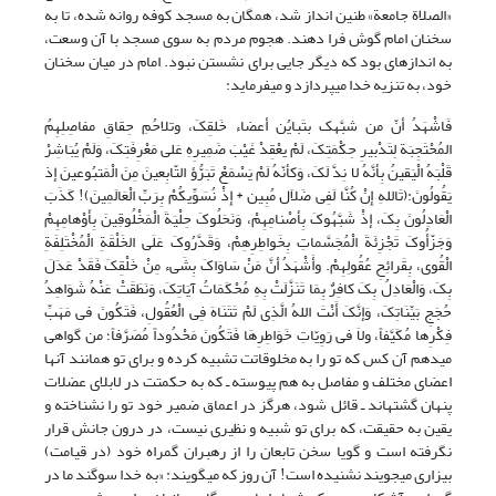
«الصلاة جامعة» طنین انداز شد، همگان به مسجد کوفه روانه شده، تا به
سخنان امام گوش فرا دهند. هجوم مردم به سوى مسجد با آن وسعت،
به اندازه‏اى بود که دیگر جایى براى نشستن نبود. امام در میان سخنان
خود، به تنزیه خدا مى‏پردازد و مى‏فرماید:
فَاشْهَدُ أنّ من شبَّهک بتَبایُن أعضاء خَلقِکَ، وتلاحُمِ حِقاقِ مفاصِلِهِمُ
المُحْتَجِبَة لِتَدْبیرِ حِکْمَتِکَ، لَمْ یعْقِدْ غَیْبَ ضَمِیرِهِ عَلى مَعْرِفَتِکَ، وَلَمْ یُبَاشِرْ
قَلْبَهُ الْیَقینُ بِأنَّهُ لا نِدَّ لَکَ، وَکأنّهُ لَمْ یَسْمَعْ تَبَرُّؤ التّابِعینَ مِنَ الْمَتبُوعینَ إذ
یَقُولُونَ:(تَاللهِ إِنْ کُنَّا لَفِی ضَلاَل مُبِین * إِذْ نُسَوِّیکُمْ بِرَبِّ الْعَالَمِینَ)! کَذَبَ
الْعَادِلُونَ بِکَ، إذْ شَبَّهُوکَ بِأصْنامِهِمْ، وَنَحَلُوکَ حِلْیَةَ الْمَخْلُوقِینَ بِأَوْهامِهِمْ
وَجَزّأُوکَ تَجْزِئَةَ الْمُجَسَّماتِ بِخَواطِرِهِمْ، وَقَدَّرُوکَ عَلَى الخَلْقَةِ الْمُخْتَلِفَةِ
الْقُوى، بِقَرائِحِ عُقُولِهِمْ. وأَشْهَدُ أنَّ مَنْ سَاوَاکَ بِشَیء مِنْ خَلْقِکَ فَقَدْ عَدَلَ
بِکَ، وَالْعَادِلُ بِکَ کافِرٌ بِمَا تَنَزَّلَتْ بِهِ مُحْکَمَاتُ آیَاتِکَ، وَنَطَقَتْ عَنْهُ شَوَاهِدُ
حُجَجِ بَیِّنَاتِکَ، وَإنَّکَ أَنْتَ اللهُ الَّذِی لَمْ تَتَنَاهَ فِی الْعُقُولِ، فَتَکُونَ فی مَهَبِّ
فِکْرِها مُکَیَّفاً، ولاَ فی رَوِیّاتِ خَوَاطِرِهَا فَتَکُونَ مَحْدُوداً مُصَرَّفاً؛ من گواهى
مى‏دهم آن کس که تو را به مخلوقاتت تشبیه کرده و براى تو همانند آنها
اعضاى مختلف و مفاصل به هم پیوسته ـ که به حکمتت در لابلاى عضلات
پنهان گشته‏اند ـ قائل شود، هرگز در اعماق ضمیر خود تو را نشناخته و
یقین به حقیقت، که براى تو شبیه و نظیرى نیست، در درون جانش قرار
نگرفته است و گویا سخن تابعان را از رهبران گمراه خود (در قیامت)
بیزارى مى‏جویند نشنیده است! آن روز که مى‏گویند: «به خدا سوگند ما در