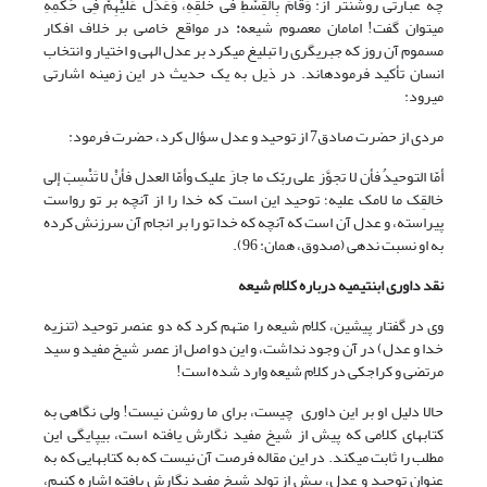
چه عبارتى روشن‏تر از: وَقَامَ بِالْقِسْطِ فی خَلْقِهِ، وَعَدَلَ عَلَیْهِمْ فِی حُکْمِهِ
مى‏توان گفت! امامان معصوم شیعه
:
در مواقع خاصى بر خلاف افکار
مسموم آن روز که جبری‏گرى را تبلیغ مى‏کرد بر عدل الهى و اختیار و انتخاب
انسان تأکید فرموده‏اند. در ذیل به یک حدیث در این زمینه اشارتی
می‏رود:
مردى از حضرت صادق7 از توحید و عدل سؤال کرد، حضرت فرمود:
أمّا التوحیدُ فأن لا تجوَّز على ربّک ما جازَ علیک وأمّا العدل فأنْ لا تَنْسِبَ إلى
خالقِک ما لامک علیه؛ توحید این است که خدا را از آنچه بر تو رواست
پیراسته، و عدل آن است که آنچه که خدا تو را بر انجام آن سرزنش کرده
به او نسبت ندهى (صدوق، همان: 96).
نقد داورى ابن‏تیمیه درباره کلام شیعه
وى در گفتار پیشین، کلام شیعه را متهم کرد که دو عنصر توحید (تنزیه
خدا و عدل) در آن وجود نداشت، و این دو اصل از عصر شیخ مفید و سید
مرتضى و کراجکى در کلام شیعه وارد شده است!
حالا دلیل او بر این داورى چیست، براى ما روشن نیست! ولى نگاهى به
کتاب‏هاى کلامى که پیش از شیخ مفید نگارش یافته است، بى‏پایگى این
مطلب را ثابت مى‏کند. در این مقاله فرصت آن نیست که به کتاب‏هایى که به
عنوان توحید و عدل، پیش از تولد شیخ مفید نگارش یافته اشاره کنیم،