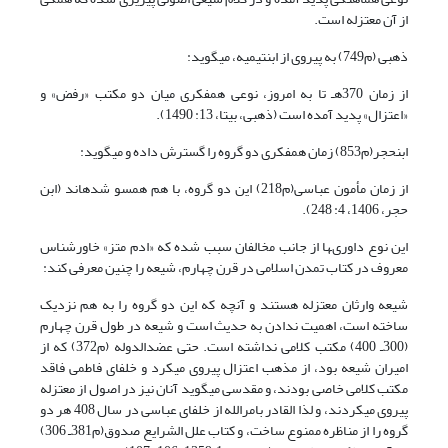
از آن معتزله است.
ذهبى (م749) به پیروى از ابن‏تیمیه، ‏مى‏گوید:
از زمان 370هـ تا به امروز، نوعى همفکرى میان دو مکتب «رفض» و
«اعتزال» پدید آمده است (ذهبی، بی‏تا، 13: 1490).
ابن‏حجر(م853) زمان هم‏فکرى دو گروه را گسترش داده و مى‏گوید:
از زمان مأمون عباسى(م218) این دو گروه، با هم همسو شده‏اند (ابن
حجر، 1406، 4: 248).
این نوع داورى‏ها از جانب مخالفان سبب شده که «ادم متز» خاورشناس
معروف در کتاب تمدن اسلامى در قرن چهارم، شیعه را چنین معرفى ‏کند:
شیعه وارثان معتزله هستند و آنچه که این دو گروه را به هم نزدیک
ساخته است، اهمیت ندادن به حدیث است و شیعه در طول قرن چهارم
(300ـ 400) مکتب کلامى نداشته است. حتى عضدالدوله (م372) که از
امیران شیعه بود، از مذهب اعتزال پیروى مى‏کرد و خلفاى فاطمى فاقد
مکتب کلامى خاصى بودند، و مقدسى مى‏گوید آنان نیز در اصول از معتزله
پیروى مى‏کردند، و لذا القادر بامرالله از خلفاى عباسى در سال 408 هر دو
گروه را از مناظره ممنوع ساخت، و کتاب علل الشرایع صدوق(م381ـ 306)