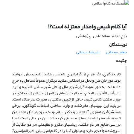
آیا کلام شیعى وامدار معتزله است؟!
نوع مقاله : مقاله علمی - پژوهشی
نویسندگان
جعفر سبحانی
علیرضا سبحانی
چکیده
تاریخ‏نگارى، اگر فارغ از گرایش‏هاى شخصى باشد، نتیجه‏بخش خواهد
بود. مورخان ملل و نحل در انعکاس عقاید دیگران عموماً تساهل به خرج
داده‏اند. به طور نمونه گزارش‏های ملل و نحل شهرستانى، التنبیه و الرد
على أهل الأهواء و البدع، عبدالرحمن ملطى و الفرق بین الفرق بغدادى در
مورد مکتب کلامى شیعه حاکى از تبیین مکتب به صورت مغرضانه است.
بر پایه این تبیین‏های مغرضانه و وارد ساختن اتهامات گوناگون، برخى
مستشرقین همچون آدام متز و دکتر سامى و به پیروى از مثل احمد ابن
تیمیه، شیعه را وامدار معتزله معرفى کرده‏اند. این در حالی است که با
بررسى منابع هر دو مکتب، ریشه‏هاى فکرى و عقیدتى هر دو حکایت از
سرچشمه واحدى دارد و مى‏توان آنها را در کلام امیر بیان، امیرالمؤمنین7