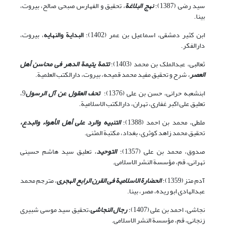
سید رضی (1387)؛
نهج البلاغة
،
تحقیق و الفهارس صبحى صالح، بیروت،
بى‏نا.
ابن کثیر دمشقی، اسماعیل بن عمر (1402)؛
البدایة والنهایه
، بیروت،
دارالفکر.
ثعالبی، عبدالملک بن محمد (1403)؛
تتمة یتیمة الدهر فی محاسن أهل
العصر
،
شرح و تحقیق مفید محمد قمیحه، بیروت، دارالکتب العلمیة.
ابن‏شعبه حرانی، حسن بن علی (1376)؛
تحف العقول عن آل الرسول
9،
تعلیق على اکبر غفارى، تهران، دارالکتب الاسلامیة.
ملطی، محمد بن احمد (1388)؛
التنبیه والرد على أهل الأهواء والبدع،
تحقیق محمد زاهد کوثرى، بغداد، مکتبة المثنى.
صدوق، محمد بن علی (1357)؛
التوحید
،
تعلیق سید هاشم حسینى
تهرانى، قم، مؤسسة النشر الاسلامى.
آدم متز (1359)؛
الحضارة الاسلامیة فى القرن الرابع الهجرى
،
مترجم محمد
عبدالهادى ابو ریده، مصر، بی‏نا.
نجاشی، احمد بن علی (1407)؛
رجال النجاشى
،
تحقیق سید موسى شبیرى
زنجانى، قم، مؤسسة النشر الاسلامى.