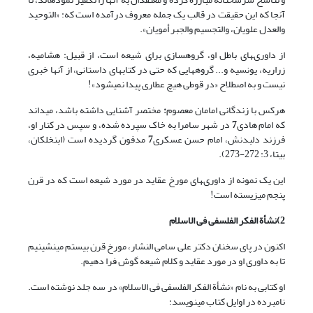
آنجا که این حقیقت در قالب یک جمله معروف درآمده است که: «التوحید
والعدل علویان، والتجسیم والجبر أمویان».
از داورى‏هاى باطل او، گروه‏سازى براى شیعه است، از قبیل: هشامیه،
زراریه، یونسیه و... گروه‏هایى که حتى در کتاب‏هاى داستانى، از آنها خبرى
نیست و به اصطلاح «در قوطى هیچ عطارى پیدا نمى‏شود»!
هرکس با زندگانى امامان معصوم
:
مختصر آشنایى داشته باشد، مى‏داند
که امام هادى
7
در شهر سامرا به خاک سپرده شده، و سپس در کنار او،
فرزند دلبدنش، امام حسن عسکرى
7
مدفون گردیده است (ابن‏خلکان،
بی‏تا، 3: 272-273).
این یک نمونه از داورى‏هاى مورخ عقاید در مورد شیعه است که در قرن
پنجم مى‏زیسته است!
2)
نشأة الفکر الفلسفی فی الاسلام
اکنون در پاى سخنان دکتر على سامى النشار، مورخ قرن بیستم مى‏نشینیم
تا به داورى او در مورد عقاید و کلام شیعه گوش فرا دهیم.
او کتابى به نام «نشأة الفکر الفلسفى فى الاسلام» در سه جلد نوشته است.
نامبرده در اوایل کتاب مى‏نویسد: