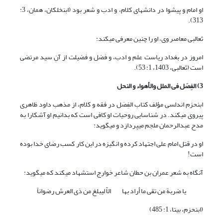
او امام و پیشوا در دانش‏هاى کلام، و ادب و شعر بود (ابن‏خلکان، همان، 3:
313).
ثعالبى معاصر وى، او را چنین معرفى مى‏کند:
امروز در بغداد ریاست علم و ادب، و فضل و فضیلت از آنِ سید مرتضى
است (ثعالبی، 1403، 1: 53).
3) الفِصَل فى الملل والأهواء و النحل
ابن‏حزم اندلسى مؤلف کتاب الفِصَل در فقه و کلام، از مذهب داود ظاهرى
پیروى مى‏کند. در شناسایى روحیات او کافى است که بدانیم او آشکارا به
مدح عبدالرحمان ملجم مى‏پردازد و مى‏گوید:
او در قتل امام على اجتهاد کرده و انگیزه در این کار کسب رضاى خدا بوده
است!
آنگاه به شعر عمران بن حطان شاعر خوارج استشهاد مى‏کند که مى‏گوید:
یا ضربة من تقى ما أراد بها الاّ لیبلغ من ذى العرش رضواناً
(ابن‏حزم، بی‏تا، 1: 485)