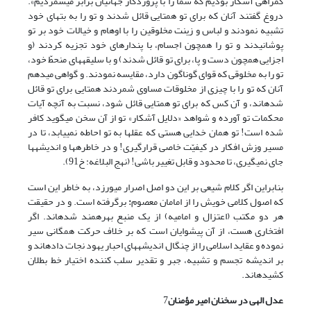
گمراهى آشکار بودیم که شما را با پروردگار جهانیان برابر مى‏شمردیم».
دروغ گفتند آنان که براى تو همتایى قائل شدند و تو را به بت‏هاى خود
تشبیه نمودند و لباس و زینت مخلوقین را با اوهام و خیالات خود بر تو
پوشانیدند و تو را همچون اجسام، با پندارهاى خود تجزیه کردند (و
اجزایى همچون دست و پا، براى تو قائل شدند) و با سلیقه‏هاى منحطّ خود،
تو را به مخلوقى که قواى گوناگون دارد، مقایسه نمودند. و گواهى مى‏دهم
آنان که تو را با چیزى از مخلوقات مساوى شمردند همتایى براى تو قائل
شده‏اند، و آن کس که براى تو همتایى قائل شود، نسبت به آنچه آیات
محکمات تو آورده و شواهد «دلایل آشکار» تو از آن سخن مى‏گوید کافر
شده است! تو همان خدایى هستى که عقل‏ها به تو احاطه نمى‏یابد، تا در
مسیر وزش افکار در کیفیّت خاصى قرارگیرى! و در خاطره‏ها و اندیشه‏ها
جاى نمى‏گیرى، تا محدود و قابل تغییر باشى! (نهج البلاغه: خ91).
بنابراین اگر کلام شیعى بر این دو اصل اصرار مى‏ورزد، به خاطر این است
که اصول کلامى خویش را از امامان معصوم
:
برگرفته است. و در حقیقت
هر دو مکتب (اعتزال و امامیه) از یک منبع بهره‏مند شده‏اند. اگر
افتخارى هست، از آن پیشوایان است که بر خلاف حرکت همگانى سیر
نموده و عقاید اسلامى را از چنگال اندیشه‏هاى احبار یهود نجات داده‏اند و
بر اندیشه تجسم و تشبیه، جبر و تقدیر سلب کننده اختیار خط بطلان
کشیده‏اند.
عدل الهى در سخنان امیر مؤمنان
7