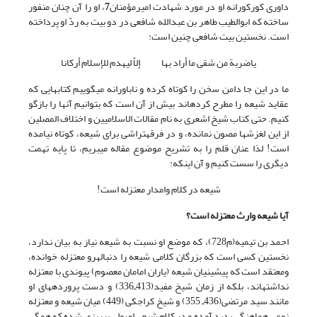
داورى کورکورانه او در مورد شهادت امیرمؤمنان
7
، او را آن چنان منفور
ساخته که ابوالطیب طاهر بن عبدالله شافعى در دو بیت به ردّ او پرداخته
است. نخستین بیت شافعی چنین است:
یاضربة من شقى ما أراد بها إلاّ لیهدم للإسلام أرکانا
ما در این جا دامن سخن را کوتاه کرده و ناباورانه مى‏گوییم کتاب‏هایى که
عقاید شیعه را مطرح کرده‏اند بیش از آن است که بتوانیم آنها را بازگو
کنیم. حتى کتاب شیخ اشعرى به نام مقالات الاسلامیین و اختلاف المصلین
از این لغزش‏ها مصون نمانده، و در فرقه‏تراشى براى شیعه، کوتاه نیامده
است! لذا عنان قلم را به تشریح موضوع مقاله مى‏بریم، تا پایه تهمت
دیگری را سست کنیم و آن اینکه:
شیعه در کلام وامدار معتزله است!
آیا شیعه وارث معتزله است؟
احمد بن تیمیه(م728)، که موضع او نسبت به شیعه نیاز به بیان ندارد،
نخستین کسى است که بزرگان کلامى شیعه را دنباله‏رو معتزله خوانده،
ومعتقد است که پیشینیان شیعه (یاران امامان معصوم) پیوندى با معتزله
نداشته‏اند، بلکه از زمان شیخ مفید(413ـ336) و دست پرورده‏هاى او
مانند سید مرتضى(436ـ 355) و شیخ کراجکى (449) میان شیعه و معتزله
نوعى هماهنگى پدید آمده و در کلام شیعى اصولى پى‏ریزى شده که همگى