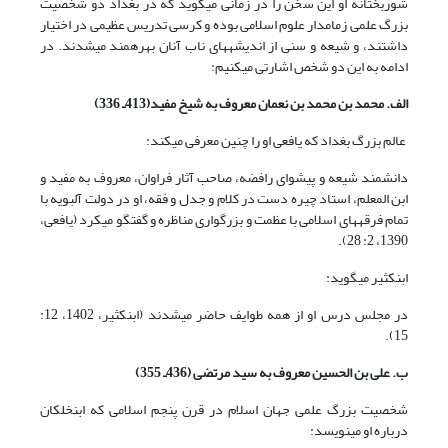
شوربختانه او این سخن را در زمانى مى‏گوید که در بغداد دو شخصیت
بزرگ علمى زمامدار علوم اسلامى بوده و کرسى تدریس عظیمى در اختیار
داشتند، و شیعه و سنى از اندیشه‏هاى ناب آنان بهره‏مند مى‏شدند. در
ادامه به این دو شخص اشارتی می‏کنیم:
الف. محمد بن محمد بن نعمان معروف به شیخ مفید(413ـ 336)
عالم بزرگ بغداد که یافعى او را چنین معرفى مى‏کند:
دانشمند شیعه و پیشواى رافضه، صاحب آثار فراوان، معروف به مفید و
ابن المعلم، استاد چیره دست در کلام و جدل و فقه، او در دولت آل‏بویه با
تمام فرقه‏هاى اسلامى با عظمت و بزرگوارى مناظره و گفتگو مى‏کرد (یافعی،
1390، 2: 28).
ابن‏کثیر مى‏گوید:
در مجلس درس او از همه طوایف حاضر مى‏شدند (ابن‏کثیر، 1402، 12:
15).
ب. على بن الحسین معروف به سید مرتضى (436ـ 355)
شخصیت بزرگ علمى جهان اسلام در قرن پنجم اسلامى که ابن‏خلکان
درباره او مى‏نویسد: