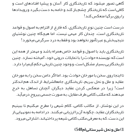
گاهى تصور مى‏شود که تاریخ‏نگارى کار آسان و پیش‏پا افتاده‏ای است و
کافى است که تاریخ‏نگار چشم باز کند و خامه به دست بگیرد و رویدادها
را روى برگ‏ها منعکس کند!
درست است چنین نوع تاریخ‏نگارى، که فارغ از التزام به اصول و قواعد
تاریخ‏نگارى است، چندان کار مهمى نیست، اما هیچ‏گاه چنین نوشته‏اى
نتیجه‏بخش و عبرت‏آموز نخواهد بود و فقط به درد سرگرمى مى‏خورد!
تاریخ‏نگارى باید با اصول و قواعد خاص همراه باشد و مهم‏تر از همه این
است که نویسنده حوادث را با تمایلات درونى خود، آمیخته نسازد. چنین
تاریخ‏نگاریی بسیار مشکل است، و وجود چنین تاریخى حکم کیمیا را دارد.
تا اینجا روى سخن با مورخان حوادث بود. اما اگر دامن سخن را به مورخان
عقاید و ملل و نحل ببریم، تاریخ‏نگارى جامع‏الشرایط، از اندک هم اندک‏تر
است! زیرا در منعکس کردن عقاید دیگران آن‏چنان تساهل به خرج
مى‏دهند که مکتب کلامى طرف مقابل، به صورت جسمی بى‏روح درمى‏آید.
در این نوشتار، از مکاتب کلامى، کلام شیعى را مطرح مى‏کنیم تا ببینیم
تاریخ‏نگاران عقاید، چگونه آن را ارزیابى مى‏کنند. در ادامه به نمونه‏هایی از
این دست، که به معرفی مکتب کلامی شیعه پرداخته‏اند، اشاراتی می‏رود.
1) ملل و نحل شهرستانى(م548)