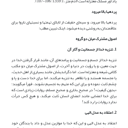
یادآور مسلک معتزله است (ادم متز، 1359:1: 106-107).
پرده‏ها بالا مى‏رود
پرده‏ها بالا مى‏رود، و سیماى حقیقت از لابلاى تهمت‏ها و نسبت‏هاى ناروا براى
علاقمندان به روشنى دیده مى‏شود، اینک تبیین مطلب:
اصول مشترک میان دو گروه
1. تنزیه خدا از جسمانیت و آثار آن
تنزیه خدا از جسم و جسمانیت و پیامدهاى آن، مانند قرار گرفتن خدا در
جهت معین، و یا رؤیت در دنیا و آخرت، از اصول مشترک میان دو مکتب
کلامى شیعه و معتزله است. اما دگراندیشان مانند بسیارى از اهل حدیث،
یا مجسمه هستند و یا تظاهر به تنزیه مى‏کنند، اما براى خدا دست و پا و
چشم ثابت نموده و براى این که متهم به تجسیم نشوند، فوراً مى‏گویند:
«بدون کیفیت»! در صحیح بخارى و صحیح مسلم، روایات زیادى است که
براى خدا اعضایى مانند اعضاى انسان ثابت مى‏کند، و هیچ کس جرأت
ندارد روایات را رد کند!
2. اعتقاد به عدل الهى
اعتقاد به عدل الهى و این که خدا با موازین عدل و داد با بندگان خود