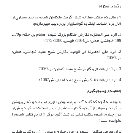
ردّیه بر معتزله
از زمانى که مکتب معتزله شکل گرفت متکلمان شیعه به نقد بسیارى از
آنان پرداخته‏اند. اینک به گوشه‏اى از این ردّیه‏ها مى‏پردازیم:
1. الرد على المعتزلة نگارش متکلم بزرگ شیعه هشام بن حکم(م179ـ
199) (نجاشی، همان: ش1164؛ طوسی، 1380: 175)؛
2. الرد على المعتزلة فى الوعید نگارش شیخ مفید (نجاشی، همان:
ش1067)؛
3. الردّ على الجبائى نگارش شیخ مفید (همان: ش1067).
4. الرد على الجاحظ نگارش شیخ مفید (همان: ش1067).
جمع‏بندی و نتیجه‏گیری
با توجه به آنچه که گفته آمد، بى‏پایه بودن داورى ابن‏تیمیه و ذهبى روشن
می‏گردد. رسواتر از آن دو، گفتار مستشرق غربى است که مى‏گوید پیش از
قرن چهارم، شیعه مکتب کلامى نداشت! گویا برگى از تاریخ کلامى شیعه را
نخوانده است!
براى معرفى متکلمان شیعه در قرن چهارم و پیش از آن به کتاب طبقات