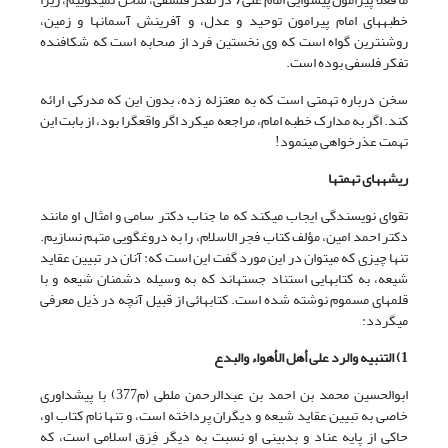
خطبه‏هاى امام پیرامون توحید و عدل، و آفرینش آسمان‏ها و زمین،
روشن‏ترین گواه است که وى نخستین فرد از صحابه است که شکافنده
تفکر فلسفى بوده است.
سخن درباره تهمتى است که به معتزله زده، بدون این که مدرکى ارائه
کند. اگر به مدارک خطبه امام، مراجعه مى‏کرد اگر واقع‏گرا بود، از بابت این
تهمت عذرخواهى مى‏نمود!
ریشه‏هاى تهمت‏ها
تقواى نویسندگى ایجاب مى‏کند که ما جناب دکتر سامى و امثال او مانند
دکتر احمد امین، مؤلف کتاب فجر الاسلام، را به دروغ‏گویى متهم نسازیم.
تنها چیزى که مى‏توان در این مورد گفت این است که: آنان در تبیین عقاید
شیعه، به کتاب‏هایى استناد جسته‏اند که به وسیله دشمنان شیعه و با
قلم‏هاى مسموم نوشته شده است. کتاب‏هائی از قبیل آنچه در ذیل معرفی
می‏گردد:
1) التنبیه والرد على أهل الأهواء والبدع
ابوالحسین محمد بن احمد بن عبدالرحمن ملطى (م377) با پیش‏داورى
خاصى به تبیین عقاید شیعه و دیگران پرداخته است، و تنها نام کتاب او،
حاکى از پایه عناد و بدبینى او نسبت به دیگر فِرَق اسلامى است، که