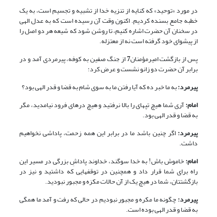
در مورد «توحید» که کنایه از تنزیه خدا از تشبیه و تجسیم است، به یک
خطبه جامع بسنده کردیم. اکنون وقت آن رسیده است که به عدل الهى
در سخنان آن حضرت اشاره کنیم، تا روشن شود که شیعه هر دو اصل را
از پیشواى خود گرفته است نه از معتزله.
پس از بازگشت امیرمؤمنان
7
از جنگ صفین به کوفه، پیرمردى آمد و در
برابر آن حضرت دو زانو نشست و عرض کرد:
پیرمرد:
به ما خبر ده که آیا رفتن ما به سوى شام به قضا و قدر الهى بود؟
امام:
آرى شما هیچ تپه‏اى را بالا نرفتید و هیچ دره‏اى فرود نیامدید، مگر
به قضا و قدر الهى بود.
پیرمرد:
اگر چنین باشد ما در برابر این همه زحمت، پاداشى نخواهیم
داشت.
امام:
خاموش باش! به خدا سوگند، خداوند پاداشِ بزرگى در مسیر این
راه براى شما قرار داد و همچنین در توقف‏هایى که داشتید و نیز در
بازگشت‏تان، شما در هیچ یک از آن حالات مکرَه و مجبور نبودید.
پیرمرد:
چگونه ما مکره و مجبور نبودیم در حالى که رفت و آمد ما همگى
به قضا و قدر الهى بوده است.