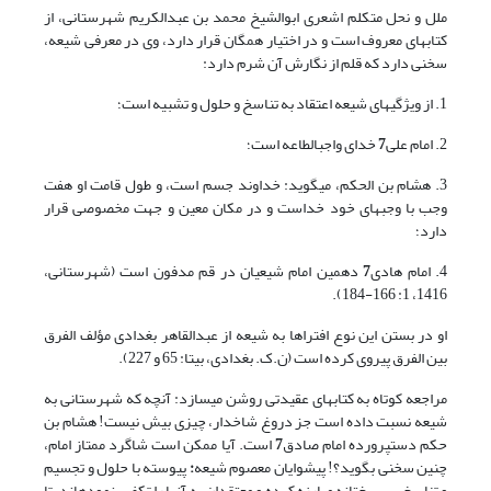
ملل و نحل متکلم اشعرى ابوالشیخ محمد بن عبدالکریم شهرستانى، از
کتاب‏هاى معروف است و در اختیار همگان قرار دارد، وى در معرفى شیعه،
سخنى دارد که قلم از نگارش آن شرم دارد:
1. از ویژگى‏های شیعه اعتقاد به تناسخ و حلول و تشبیه است؛
2. امام على
7
خداى واجب‏الطاعه است؛
3. هشام بن الحکم، مى‏گوید: خداوند جسم است، و طول قامت او هفت
وجب با وجب‏هاى خود خداست و در مکان معین و جهت مخصوصى قرار
دارد؛
4. امام هادى
7
دهمین امام شیعیان در قم مدفون است (شهرستانی،
1416، 1: 166-184).
او در بستن این نوع افتراها به شیعه از عبدالقاهر بغدادى مؤلف الفرق
بین الفرق پیروى کرده است (ن.ک. بغدادی، بی‏تا: 65 و 227).
مراجعه کوتاه به کتاب‏هاى عقیدتى روشن مى‏سازد: آنچه که شهرستانى به
شیعه نسبت داده است جز دروغ شاخ‏دار، چیزى بیش نیست! هشام بن
حکم دست‏پرورده امام صادق
7
است. آیا ممکن است شاگرد ممتاز امام،
چنین سخنى بگوید؟! پیشوایان معصوم شیعه
:
پیوسته با حلول و تجسیم
و تناسخ سرسختانه مبارزه کرده و معتقدان به آنها را تکفیر نموده‏اند، تا