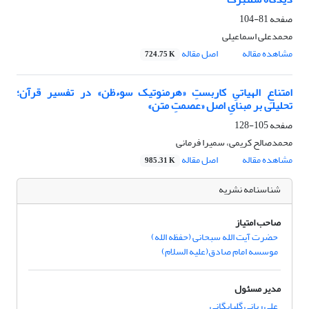
صفحه
81-104
محمدعلی اسماعیلی
مشاهده مقاله
اصل مقاله
724.75 K
امتناعِ الهیاتیِ کاربستِ «هرمنوتیک سوءظن» در تفسیر قرآن؛
تحلیلی بر مبنایِ اصل «عصمتِ متن»
صفحه
105-128
محمدصالح کریمی، سمیرا فرمانی
مشاهده مقاله
اصل مقاله
985.31 K
شناسنامه نشریه
صاحب امتیاز
حضرت آیت الله سبحانی (حفظه الله)
موسسه امام صادق(علیه السلام)
مدیر مسئول
علی ربانی گلپایگانی