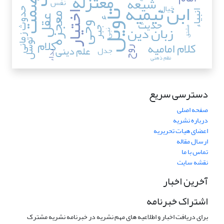
عصمت
معتزله
شیعه
نفس
ابن تیمیه
خیال
حدوث زمانی
تأویل
انبیاء
اختیار
معجزه
عقل
حدیث
وحی
زبان دین
جبر
مشتق
نبی
کلام
توسل
کلام امامیه
علم دینی
جدل
روح
بداء
نظم ذهنی
دسترسی سریع
صفحه اصلی
درباره نشریه
اعضای هیات تحریریه
ارسال مقاله
تماس با ما
نقشه سایت
آخرین اخبار
اشتراک خبرنامه
برای دریافت اخبار و اطلاعیه های مهم نشریه در خبرنامه نشریه مشترک