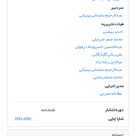
سردبیر
عبدالرحیم سلیمانی بهبهانی
هیات تحریریه
احمد بهشتی
محمد صفر جبرئیلی
عبدالحسین خسروپناه دزفولی
علی ربانی گلپایگانی
عزالدین رضا نژاد
عبدالرحیم سلیمانی بهبهانی
محمد محمدرضایی
مدیر اجرایی
عطاءاله نصرتی
دوره انتشار
فصلنامه
شاپا چاپی
2322-4592
جستجو