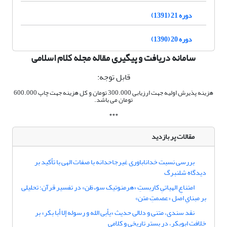
دوره 21 (1391)
دوره 20 (1390)
سامانه دریافت و پیگیری مقاله مجله کلام اسلامی
قابل توجه:
هزینه پذیرش اولیه جهت ارزیابی 300.000 تومان و کل هزینه جهت چاپ 600.000
تومان می باشد.
***
مقالات پر بازدید
بررسی نسبت خداناباوری غیرجاحدانه با صفات الهی با تأکید بر
دیدگاه شلنبرگ
امتناعِ الهیاتیِ کاربستِ «هرمنوتیک سوءظن» در تفسیر قرآن؛ تحلیلی
بر مبنایِ اصل «عصمتِ متن»
نقد سندی، متنی و دلالی حدیث «یأبی الله و رسوله إلا أبا بکر» بر
خلافت ابوبکر، در بستر تاریخی و کلامی