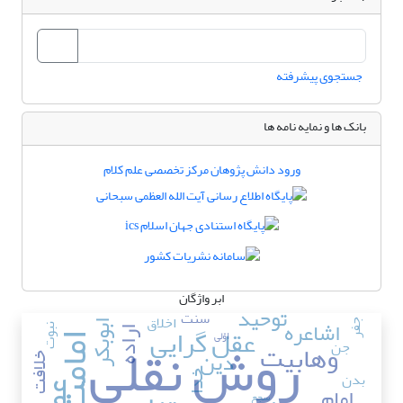
جستجوی پیشرفته
بانک ها و نمایه نامه ها
ورود دانش پژوهان مرکز تخصصی علم کلام
ابر واژگان
توحید
سنت
اخلاق
اشاعره
جفر
عقل گرایی
ابوبکر
روش نقلی
نبوت
اراده
اوّلی
امامت
وهابیت
جن
دین
خلافت
بدن
خدا
امام
سجع