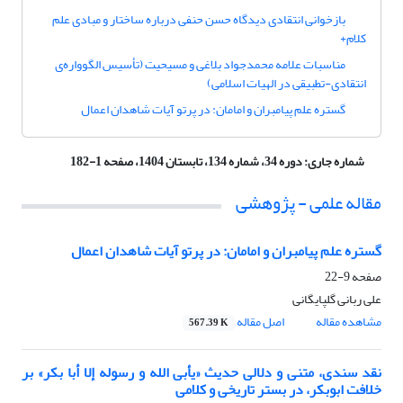
بازخوانی انتقادی دیدگاه حسن حنفی درباره‌ ساختار و مبادی علم
کلام+
مناسبات علامه محمدجواد بلاغی و مسیحیت (تأسیس الگوواره‌ی
انتقادی-تطبیقی در الهیات اسلامی)
گستره علم پیامبران و امامان: در پرتو آیات شاهدان اعمال
شماره جاری:
دوره 34، شماره 134، تابستان 1404، صفحه 1-182
مقاله علمی - پژوهشی
گستره علم پیامبران و امامان: در پرتو آیات شاهدان اعمال
صفحه
9-22
علی ربانی گلپایگانی
مشاهده مقاله
اصل مقاله
567.39 K
نقد سندی، متنی و دلالی حدیث «یأبی الله و رسوله إلا أبا بکر» بر
خلافت ابوبکر، در بستر تاریخی و کلامی