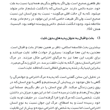
نظر ظاهری صحیح است، ولی اگر به واقع بنگریم، همه اینها نسبت به علت
خود، جنبه دائمی دارند. حتی انسانی که با انگشت ششم از مادر متولد
می‏شود –که به آن حالت اقلی می‏گویند- نسبت به نوع انسان این نسبت
صحیح است، ولی اگر طبیعت خاصی که در این مولود در رحم مادر بوده،
ملاحظه شود، وجود انگشت ششم، دائمی و پیوسته خواهد بود.(ابن‏سینا،
همان: 64).
3)
بخت و اقبال به عنوان پدیده‏ای بدون غایت
بیشترین بحث فلاسفه اسلامی، ناظر بر همین معنا از بخت و اقبال است.
معتدین به این معنا می‏گویند: بسیاری از حوادث فاقد غایت می‏باشد و
برای تقریب این معنا نیز به مرگ‏های اخترامی مثال می‏زنند. در مرگ
اخترامی انسان بدون آنکه به غایت خلقت برسد، در اثنای زندگی می‏میرد.
بنابراین اینها یک رشته پدیده‏های اتفاقی است که فاقد غایت است.
در تحلیل این سخن گفتنی است که پدیده مرگ اخترامی و جوانمرگی را
گاهی با علل موجود در پیدایش آن می‏ستجیم و گاهی با نوع انسان که در
روی زمین زندگی می‏کند. اگر نوع انسان را در نظر بگیریم، مسلماً این
جوان به آن هدف و غایت نرسیده است. اما در این مورد میزان در داشتن
غایت، شخصی است که مرگ او را فرا گرفته است. در حقیقت او به غایت
خود رسیده است و به اصطلاح، مرگ این جوان نسبت به نوع انسان
اخترامی است اما نسبت به شخص او، اخترامی نبوده و بیش از این قابلیت