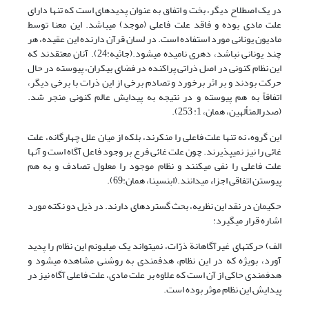
در یک اصطلاح دیگر، بخت و اتفاق به عنوان پدیده‏ای است که تنها دارای
علت مادی بوده و فاقد علت فاعلی (موجد) می‏باشد. این معنا توسط
مادیون یونانی مورد استفاده است. در لسان قرآن دارنده این عقیده، هر
چند یونانی نباشد، دهری نامیده می‏شود.(جاثیه:24). آنان معتقدند که
این نظام کنونی در اصل ذراتی پراکنده در فضای بیکران، پیوسته در حال
حرکت بودند و بر اثر برخورد و تصادم برخی از این ذرات با برخی دیگر،
اتفاقاً به هم پیوسته و در نتیجه به پیدایش عالم کنونی منجر شد.
(صدرالمتألهین، همان، 1: 253).
این گروه، نه تنها علت فاعلی را منکرند، بلکه از میان علل چهارگانه، علت
غائی را نیز نمی‏پذیرند. چون علت غائی فرع بر وجود فاعل آگاه است و آنها
علت فاعلی را نفی می‏کنند و نظام موجود را معلول تصادف و به هم
پیوستن اتفاقی اجزاء می‏دانند.(ابن‏سینا، همان:69).
حکیمان در نقد این نظریه، بحث گسترده‏ای دارند. در ذیل دو نکته مورد
اشاره قرار می‏گیرد:
الف) حرکت‏های غیرآگاهانة ذرّات، نمی‏تواند یک میلیونم این نظام را پدید
آورد، بویژه که در این نظام، هدفمندی به روشنی مشاهده می‏شود و
هدفمندی حاکی از آن است که علاوه بر علت مادی، علت فاعلی آگاه نیز در
پیدایش این نظام موثر بوده است.