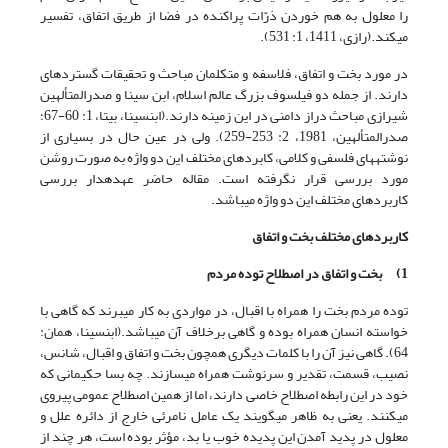
را معلول به هم خوردن ذرّات پراکنده در فضا از طریق اتفاق، تفسیر
می‏کند.(رازی، 1411، 1: 531).
در مورد بخت و اتفاق، فلاسفه و متکلمان مباحث و تحقیقات گسترده‏ای
دارند. از جمله دو فیلسوف بزرگ عالم اسلام، ابن سینا و صدرالمتألهین
شیرازی مباحث دراز دامنی در این زمینه دارند.(ابن‏سینا، بی‏تا، 1: 60-67؛
صدرالمتألهین، 1981، 2: 253-259). ولی در عین حال در بسیاری از
نوشته‏های فلسفی و کلامی، کابردهای مختلف این دو واژه به صورت روشن
مورد بررسی قرار نگرفته است. مقاله حاضر عهده‏دار بررسی
کاربردهای مختلف این دو واژه می‏باشد.
کاربردهای مختلف بخت و اتفاق
1)
بخت و اتفاق در اصطلاح توده مردم
توده مردم بخت را همراه با اقبال، در مواردی به کار می‏برند که گاهی با
خواسته انسان همراه بوده و گاهی برخلاف آن می‏باشد.(ابن‏سینا، همان:
64). گاهی نیز آن را با کلمات دیگری همچون بخت و اتفاق و اقبال، شانس،
نصیب، قسمت، تقدیر و سرنوشت همراه می‏سازند. چه بسا حکیمانی که
خود در این رابطه اصطلاح خاصی دارند، اما از همین اصطلاح عمومی پیروی
می‏کنند. یعنی به ظاهر می‏گویند یک عامل نامرئی خارج از دائره علل و
معلول در پدید آمدن این پدیده خوب یا بد، مؤثر بوده است، هر چند از