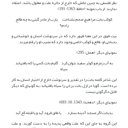
نظر فلسفی به چنین عاملی که خارج از دائره علت و معلول باشد، اعتقاد
ندارند. از باب نمونه: (حافظ، 1363: 191)
کوکب بخت مرا هیچ منجم نشناخت یارب از مادر گیتی به چه طالع
زادم؟
بیت فوق در این معنا ظهور دارد که در سرنوشت انسان و خوشبختی و
بدبختی او، طالع و کوکب خاصی وجود دارد که نصیب او را رقم می‏زند.
نمونه‏ای دیگر: (همان: 295)
به آب زمزم و کوثر سفید نتوان کرد گلیم بخت کسی را که بافته‏اند
سیاه
این شاعر کلمه بخت را در تقدیر و سرنوشت خارج از اختیار انسان به کار
برده است. گویا در ازل بخت برخی را سیاه بافته‏اند، به گونه‏ای که دیگر
قابل دگرگونی نیست.
نمونه‏ای دیگر: (دهخدا، 1343، 10: 693)
بدبخت اگر مسجد آدینه بسازد یا طاق فرود آید و یا قبله کج آید
این گروه به جای این که علت واقعی پدیده را به دست آورند، و علت