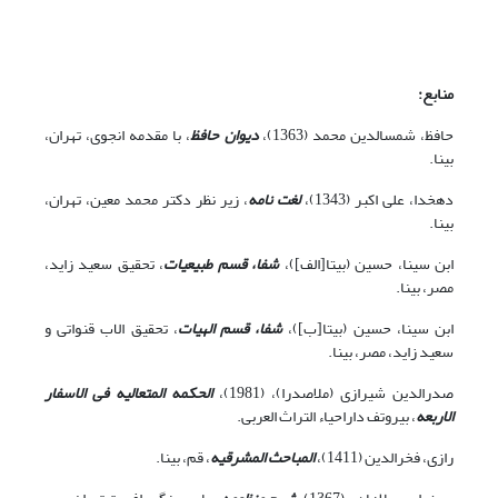
منابع:
حافظ، شمس‏الدین محمد (1363)،
دیوان حافظ
، با مقدمه انجوی، تهران،
بی‏نا.
دهخدا، علی اکبر (1343)،
لغت نامه
، زیر نظر دکتر محمد معین، تهران،
بی‏نا.
ابن سینا، حسین (بی‏تا[الف])،
شفا، قسم طبیعیات
، تحقیق سعید زاید،
مصر، بی‏نا.
ابن سینا، حسین (بی‏تا[ب])،
شفا، قسم الهیات
، تحقیق الاب قنواتی و
سعید زاید، مصر، بی‏نا.
صدرالدین شیرازی (ملاصدرا)، (1981)،
الحکمه المتعالیه فی الاسفار
الاربعه
، بیروتف داراحیاء التراث العربی.
رازی، فخرالدین (1411)،
المباحث المشرقیه
، قم، بی‏نا.