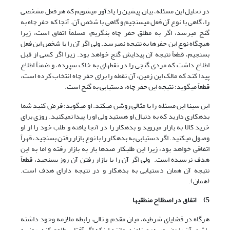
در تحلیل این مسئله، بیان پیشین را یادآور می‏شویم که هر فعل مشخصی
را، گاهی با نوع آن فعل می‏سنجیم و گاهی با شخص آن. آنجا که حفر چاه به
گنج می‏رسد، اگر به مطلق حفر چاه بنگریم، مسلماً اتفاق است، زیرا
هیچ‏گاه نوع این حفرها به نتیجه نمی‏رسد. ولی اگر آن را با شخص این فعل
بسنجیم، قطعاً نتیجه آن پیدایش گنج خواهد بود. زیرا اگر کسی از قبل
اطلاع داشت که مردی گنجی را در نقطه‏ای به خاک سپرده، و ضمناً اطلاع
پیدا کند که مالک این زمین، آن نقطه را برای حفر چاه انتخاب کرده است،
قطعاً می‏گوید: نتیجه این حفر چاه، دستیابی به گنج است.
ابن سینا این مسئله را با مثالی روشن می‏کند. او می‏گوید: فرض کنید شما
بدهکاری دارید که به دنبال او هستید ولی او را پیدا نمی‏کنید. روزی برای
خرید کالا به بازار می‏روید و بدهکار را در آنجا یافته و طلب خود را از او
وصول می‏کنید. اگر دستیابی به بدهکار را با نوع بازار رفتن بسنجید، قهراً
اتفاقی خواهد بود، زیرا این طلبکار صدها بار به بازار رفته و اما به این
هدف نرسیده است. ولی اگر آن را با بازار رفتن آن روز بسنجید، قطعاً
نتیجه آن همان دستیابی به بدهکار و در نتیجه دارای هدف است.
(همان).
5)
اتفاق در اصطلاح منطقی‏ها
هرگاه در قضایای شرطیه، میان مقدم و تالی، رابطه ملازمه وجود داشته
باشد، آن را «ضروریه» می‏نامند. مانند اینکه اگر آفتاب طلوع کند، روز به