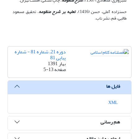
سبزواری، ملاهادی (1367)،
شرح منظومه
، چاپ سنگی، افست تهران.
حسن‏زاده آملی، حسن (1416)،
تعلیه بر شرح منظومه
، تحقیق مسعود
طالبی، قم، نشر ناب.
دوره 21، شماره 81 - شماره
پیاپی 81
بهار 1391
صفحه
5-13
فایل ها
XML
هم رسانی
ارجاع به این مقاله