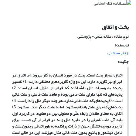
بخت و اتفاق
نوع مقاله : مقاله علمی - پژوهشی
نویسنده
جعفر سبحانی
چکیده
اتفاق اعم از بخت است. بخت در مورد انسان به کار می‏رود، اما اتفاق در
غیر او نیز کاربرد دارد. این دو واژه کاربردهای مختلفی دارند: 1) تفسیر
پدیده به وسیله علل ناشناخته که فراتر از عقول انسان است؛ 2)
پدیده‏ای که تنها دارای علت مادی بوده و فاقد علت فاعلی و علت غائی
است؛ 3) پدیده‏ای که علت غائی ندارد،هر چند دیگر علل را داراست؛ 4)
پدیده‏ای که برای غایتی انجام می‏شود، اما به غایت دیگر منجر می‏شود. 5)
اتفاق به معنای فقدان رابطه علّی و معلولی بین دو قضیه. در کاربرد اول
باید آن علت نامرئی را در دایره علل و نه در فراتر از آن جست. برای
کاربرد دوم به تشکّل جهان از ذرات پراکنده به طور اتفاقی و بدون علت و
فاعل ذی‏شعور و بالتبع بدون علت غائی مثال می‏زنند. این در حالی است