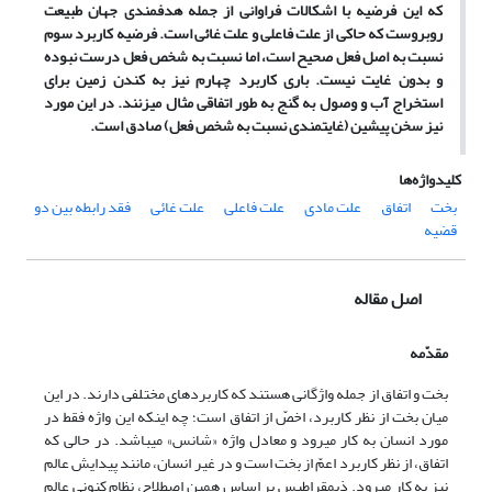
که این فرضیه با اشکالات فراوانی از جمله هدفمندی جهان طبیعت
روبروست که حاکی از علت فاعلی و علت غائی است. فرضیه کاربرد سوم
نسبت به اصل فعل صحیح است، اما نسبت به شخص فعل درست نبوده
و بدون غایت نیست. باری کاربرد چهارم نیز به کندن زمین برای
استخراج آب و وصول به گنج به طور اتفاقی مثال می‏زنند. در این مورد
نیز سخن پیشین (غایتمندی نسبت به شخص فعل) صادق است.
کلیدواژه‌ها
بخت
اتفاق
علت مادی
علت فاعلی
علت غائی
فقد رابطه بین دو
قضیه
اصل مقاله
مقدّمه
بخت و اتفاق از جمله واژگانی هستند که کاربردهای مختلفی دارند. در این
میان بخت از نظر کاربرد، اخصّ از اتفاق است؛ چه اینکه این واژه فقط در
مورد انسان به کار می‏رود و معادل واژه «شانس» می‏باشد. در حالی که
اتفاق، از نظر کاربرد اعمّ از بخت است و در غیر انسان، مانند پیدایش عالم
نیز به کار می‏رود. ذیمقراطیس بر اساس همین اصطلاح، نظام کنونی عالم