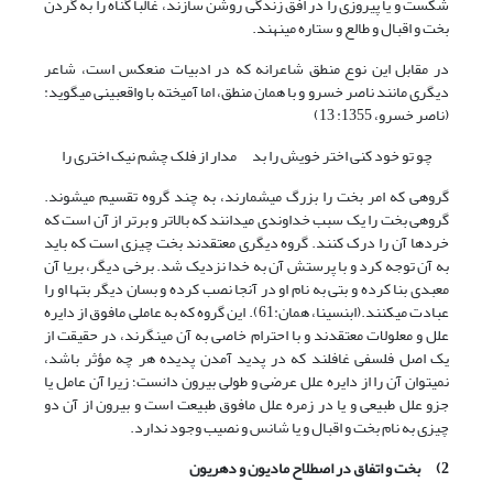
شکست و یا پیروزی را در افق زندگی روشن سازند، غالباً گناه را به گردن
بخت و اقبال و طالع و ستاره می‏نهند.
در مقابل این نوع منطق شاعرانه که در ادبیات منعکس است، شاعر
دیگری مانند ناصر خسرو و با همان منطق، اما آمیخته با واقع‏بینی می‏گوید:
(ناصر خسرو، 1355: 13)
چو تو خود کنی اختر خویش را بد مدار از فلک چشم نیک اختری را
گروهی که امر بخت را بزرگ می‏شمارند، به چند گروه تقسیم می‏شوند.
گروهی بخت را یک سبب خداوندی می‏دانند که بالاتر و برتر از آن است که
خردها آن را درک کنند. گروه دیگری معتقدند بخت چیزی است که باید
به آن توجه کرد و با پرستش آن به خدا نزدیک شد. برخی دیگر، بریا آن
معبدی بنا کرده و بتی به نام او در آنجا نصب کرده و بسان دیگر بت‏ها او را
عبادت می‏کنند.(ابن‏سینا، همان:61). این گروه که به عاملی مافوق از دایره
علل و معلولات معتقدند و با احترام خاصی به آن می‏نگرند، در حقیقت از
یک اصل فلسفی غافلند که در پدید آمدن پدیده هر چه مؤثر باشد،
نمی‏توان آن را از دایره علل عرضی و طولی بیرون دانست؛ زیرا آن عامل یا
جزو علل طبیعی و یا در زمره علل مافوق طبیعت است و بیرون از آن دو
چیزی به نام بخت و اقبال و یا شانس و نصیب وجود ندارد.
2)
بخت و اتفاق در اصطلاح مادیون و دهریون