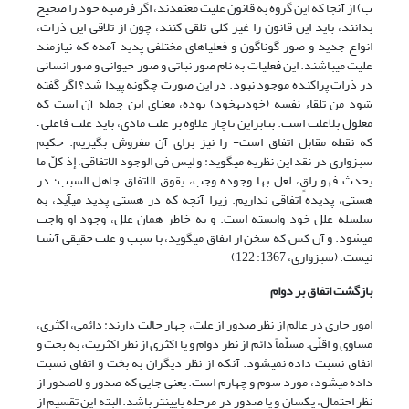
ب) از آنجا که این گروه به قانون علیت معتقدند، اگر فرضیه خود را صحیح
بدانند، باید این قانون را غیر کلی تلقی کنند، چون از تلاقی این ذرات،
انواع جدید و صور گوناگون و فعلیا‏های مختلفی پدید آمده که نیازمند
علیت می‏باشند. این فعلیات به نام صور نباتی و صور حیوانی و صور انسانی
در ذرات پراکنده موجود نبود. در این صورت چگونه پیدا شد؟ اگر گفته
شود من تلقاء نفسه (خودبه‏خود) بوده، معنای این جمله آن است که
معلول بلاعلت است. بنابراین ناچار علاوه بر علت مادی، باید علت فاعلی –
که نقطه مقابل اتفاق است- را نیز برای آن مفروش بگیریم. حکیم
سبزواری در نقد این نظریه می‏گوید: و لیس فی الوجود الاتفاقی، إذ کلّ ما
یحدث فهو راقٍ، لعل بها وجوده وجب، یقوق الاتفاق جاهل السبب؛ در
هستی، پدیده اتفاقی نداریم. زیرا آنچه که در هستی پدید می‏آید، به
سلسله علل خود وابسته است. و به خاطر همان علل، وجود او واجب
می‏شود. و آن کس که سخن از اتفاق می‏گوید، با سبب و علت حقیقی آشنا
نیست. (سبزواری، 1367: 122)
بازگشت اتفاق بر دوام
امور جاری در عالم از نظر صدور از علت، چهار حالت دارند: دائمی، اکثری،
مساوی و اقلّی. مسلّماً دائم از نظر دوام و یا اکثری از نظر اکثریت، به بخت و
انفاق نسبت داده نمیشود. آنکه از نظر دیگران به بخت و اتفاق نسبت
داده می‏شود، مورد سوم و چهارم است. یعنی جایی که صدور و لاصدور از
نظر احتمال، یکسان و یا صدور در مرحله پایین‏تر باشد. البته این تقسیم از