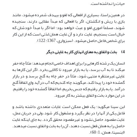
حیات را نداشته است.
در همین راستا، بسیاری از افعالی که لغو و بی‏هدف شمرده می‏شود، مانند
بازی با ریش و انگشتان، اگر با افعالی که مبدأ عقلایی دارند، سنجیده
شوند، مسلماً اموری لغو و عبث خواهد بود؛ اما اگر با مبدأ خودشان که
خیال است بسنجیم، غایت دارد و آن غایت همان لذتی است که از این کار
برای شخص فاعل حاصل می‏شود. (سبزواری، 1367: 122).
4)
بخت و اتفاق به معنای انهتای کار به غایتی دیگر
انسان یک رشته کارهایی را برای اهداف خاصی انجام می‏دهد؛ مثلاً چاه حفر
می‏کند تا به آب برسد، یا به بازار می‏رود تا کالایی بخرد. اگر این کارها به
غایتی غیرمنتظره منتهی شود، مثلاً در حفر چاه به گنج برسد و در بازار
گمشده خود را پیدا کند، می‏گویند چاه کندیم که آب درآید وای اتفاقاً گنج
درآمد. یا به بازار رفتیم که جنس بخریم، اما اتفاقاً گمشده خود را یافتیم.
در این موارد بخت و اتفاق بیشتر به کار می‏رود.
ابن سینا می‏گوید: یک فعل ممکن است غایات متعددی داشته باشد و
فاعل یکی از آنها را در نظر بگیرد و مشغول کار شود، ولی در جریان عمل،
غایت مقصود حاصل نشود و غیرمقصود محقق گردد. به جای اینکه غایت
حاصل را به همان فعل نسبت دهند، آن را به بخت و اتفاق نسبت می‏دهند.
(ابن‏سینا، همان، 1: 60).