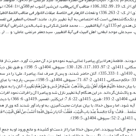
مناقب آل ابی‌طالب
، ابن‌شهرآشوب (م 588ق) (1: 264)؛
نه
نفحات الازهار فی خلاصة عبقات الانوار فی مناقب الائمة
الاطها
السحاب المطیر فی تفسی
ی (م 1135ق)؛
آیة التطهیر
...، محمد فاضل لنکرانی و شهاب‌الدین اشراقی؛
آیة ال
، سیدعلی موحد ابطحی؛
اهل البیت فی آیة التطهیر
، سیدجعفر مرتضی عاملی؛ و ... (ر.
لمه بودند، فاطمة زهرا& برای پیامبر$ غذایی تهیه نموده و نزد آن حضرت آورد، حضرت از 
همسر و فرزندانش را نزد پیامبر$ حاضر کند (طبری، 1415ق، 22: 6ـ 7؛ حاکم حسکانی، 1411ق، 2
امّ‌سلمه دستور دادند تا علی%، فاطمه& و فرزندان‌شان را حاضر کند (فرات کوفی، 1410ق، 1: 333ـ 335). آنان حاضر شدند، و پس از صرف غذا، پی
فاطمه& را در سمت چپ خود، و حسنین( را روی زانو‌های خود نشاند (طحاوی، 1: 335؛ حاکم حسکانی، 1411ق، 2: 67
َهُمَّ هَؤُلَاءِ أَهْلُ بَیْتِی فَأَذْهِبْ عَنْهُمُ الرِّجْسَ وَ طَهِّرْهُمْ تَطْهِیراً» آنان را به 
تفسیر
، 1419ق، 6: 6
آیه شود، اما رسول خدا$، با بیان عبارات محبت‌آمیزی، به او یادآور شدند که وی از 
أَنَا جَالِسَةٌ عِنْدَ بَابِ الْبَیْتِ، فَقُلْتُ: أنَا یَا رَسُولَ اللَّهِ$ أَ لَسْتُ مِنْ أَهْلِ الْبَیْتِ؟ قَالَ
 به جمع آل‌کسا بپیوندد، اما رسول خدا$ عبا را از دست او کشیده، و مانع ورود او به جمع 
: 115، 117؛ سیوطی، 1404ق، 5: 198). از امّ‌سلمه نقل شده که گفته است، اگر رسول خدا$ او را جزء اهل بیت خود به شمار می‌آوردند