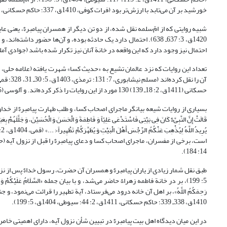
خورشید بر آن می‌تابد با ارزش‌تر بود (فرات کوفی، 1410ق، 337؛ حاکم حسکانی، 1411ق، 2: 133).
1420ق، 3: 637ـ 638). احتمال دارد یک حادثه بوده، و آن‌ها حضور دا
احتمال نیز وجود دارد که این واقعه در خانة آنان نیز تکرار شده باشد (جوادی آملی، 1388ش، 62
حسکانی (1411ق، 2: 18ـ 139) 130 مورد از این روایات را ذکر کرده‌اند. و آلوسی (1415ق، 11: 195) تعداد این روایات را فوق حد شمارش دانسته است.
بسیاری از روایات شیعه بیانگر ماجرای اصحاب کسا، و طلب طهارت پیامبر$ از خداوند برای
قَالَتْ إِنَّ النَّبِیَّ$ کَانَ فِی بَیْتِی فَاسْتَدْعَى عَلِیّاً وَ فَاطِمَةَ وَ الْحَسَنَ وَ الْحُسَیْنَ، وَ جَلَّلَهُمْ بِعَبَاء
14: 184).
طبق نقل شمار زیادی از یاران پیامبر$ و همسران آن حضرت، رسول خدا$ پس از نزول آیة 
5: 199)، بر در خانة فاطمه زهرا& حاضر می‌شد، و با بیان جمله «السَّلَامُ عَلَیْکُمْ وَ رَحْمَةُ اللَّهِ و
رَحِمَکُمُ اللَّهُ»، بر اهل آن خانه درود می‌فرستاد، آیة تطهیر را قرائت می‌نمود،
1410ق، 338ـ 339؛ حاکم حسکانی، 1411ق، 2: 44؛ سیوطی، 1404ق، 5: 199).
در این میان دیدگاه اهل بیت پیامبر$ در تبیین شأن نزول آیه، دارای اهمیتی خا