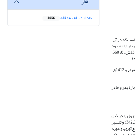
آمار
تعداد مشاهده مقاله
4,956
 آیه‌ای است که در آن،
» از اراده خود
نسبت به پاک نگهداشتن اهل بیت( سخن به میان آورده است (طوسی، 8: 340). از دیدگاه مفسران، «اهل بیت» کلمه‌ای ستایش‌آمیز است (طوسی، 8: 340؛ طبرسی، 1372ش، 8: 560؛
شهرت نزول آیه درباره اهل بیت( به حدی است که برخی از دانشمندان گفته‌اند اصطلاح «اهل البیت» هرگاه به صورت مطلق به کار رود، مقصود خاندان پیامبر (راغب اصفهانی، 1412ق،
 به صورت «اهل بیت» دربارة پدر و مادر
نزول را در ذیل
آیه ذکر کرده‌اند؛ آثاری مانند: تفسیر حبری، از حسین بن حکم حِبَری کوفی (م 286ق) (ر.ک: 297ـ 311)؛ تفسیر فرات کوفی، از فرات بن ابراهیم کوفی (م 307ق) (ر.ک: 332ـ 342) و تفسیر
ر جمع‌آوری، و مورد
تنزیل
، از حاکم