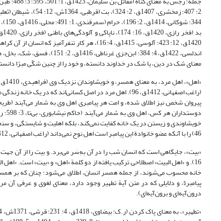
معنای شک در دین، یا شک در خداوند دانسته، و خود را از چنین شکّی مبرّا دانسته‌اند (فیض کاشانی، 1418ق، 2: 993؛ بحرانی، 1416ق، 4: 
خویشاوندی و زیستن در یک خانه کفایت نمی‌کند، بلکه اهلیت و شایستگی، و سنخ
46) را با آنکه عضوِ خانوادة این پیامبر است اهل نوح نمی‌داند (راغب اصفهانی، 1412ق، 96؛ نیشابوری، 1416ق، 4: 26ـ 27؛ حقی بروسوی، 4: 139؛ قاسمی، 1418ق، 6: 102).
16). و «اهل البیت» اصطلاحی ترکیب یافته از دو کلمة «اهل» و «بیت» است. «اهل
پیامبر$، و دلایلی که در متن آیة تطهیر وجود دارد، معنای لغوی و عرفی آن مر
درون‌آیه‌ای و برون‌آیه‌ای).