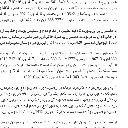
همسران پیا
یاد شده، تمسک جسته‌اند (طحاوی، 1: 337ـ 338؛ ابن‌عطیه، 1422ق، المحرر الوجیز، 4: 384؛ ابن‌جزی غرناطی، 1416ق، 2: 152؛ شوکانی، 1414ق، 4: 321).
1520؛ ابوحیان اندلسی، 1420ق، 8: 473ـ 475). از این رو هر دو لسان نمی‌تواند مربوط به یک گروه باشد (جوادی آملی، 1388ش، 351ـ 352).
80
نبوده‌اند (طوسی، بی‌تا، 8: 340ـ 341؛ نیشابوری، 1416ق، 6: 320).
4. به باور برخی از علما اگر مراد از اذهاب رجس، دور ساختن و دفع پلیدی از اه
به اینکه تمام زنان پیامبر$، یا دست کم بیشتر آنان، پیش از اسلام در پلیدی (شر
زندگی آنان پلیدی وجود داشته اما خداوند آن را برطرف کرده است، در این صورت ب
حسن7 و حسین% و فاطمه&دانسته‌اند (ر.ک: طبری، 1415ق، 22: 7ـ 8؛ طوسی، بی‌تا، 8: 339؛ سیوطی، 1404ق، 5: 198).
از همین‌جا نادرست بودن نظر جمعی از مترجمان شیعه که قرآن را به زبان فارسی 