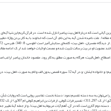
ه می‌شود، بخشی از آیه 33 سوره احزاب، و از مهمترین آیاتی است که دربارة اهل بیت پیامبر$ نازل شده است. در قرآن کریم این تنها
مقاله). علت نامیده شدن آیه به این نام، آن است که خداوند با به کار بردن واژة «تطهیر
اصطلاح اهل البیت علاوه بر آیة تطهیر، در آیه 73 سوره هود دربارة حضرت ابراهیم% و خانواده ایشان؛ و در آیه 12 سوره قصص بدون الف و لام
ار را می‌توان به سه دسته تقسیم نمود: دستة نخست، تفاسیر روایی است که روایاتِ شأن 
19) جزء این دسته محسوب می‌شود. دسته دوم آثاری است که در آن، أهم آیات مربوط به اهل بیت(، و از جمله آیة تطهی
‌جحّام (م 332ق)؛
الآیات الباهرة فی العترة
الطاهره
، سید مرتضی (م 436ق)؛
شواهد ال