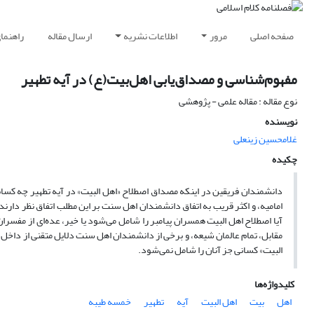
صفحه اصلی
مرور
اطلاعات نشریه
ارسال مقاله
راهنما
مفهوم‌شناسی و مصداق‌یابی اهل‌بیت(ع) در آیه تطهیر
نوع مقاله : مقاله علمی - پژوهشی
نویسنده
غلامحسین زینعلی
چکیده
دانشمندان فریقین در اینکه مصداق اصطلاح «اهل البیت» در آیه تطهیر چه کسا
امامیه، و اکثر قریب به اتفاق دانشمندان اهل سنت بر این مطلب اتفاق نظر دارن
آیا اصطلاح اهل البیت همسران پیامبر را شامل می‌شود یا خیر، عده‌ای از مفسرا
مقابل، تمام عالمان شیعه، و برخی از دانشمندان اهل سنت دلایل متقنی از داخل و
البیت» کسانی جز آنان را شامل نمی‌شود.
کلیدواژه‌ها
اهل
بیت
اهل البیت
آیه
تطهیر
خمسه طیبه