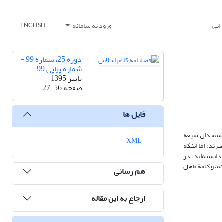
ایی
ورود به سامانه
ENGLISH
دوره 25، شماره 99 -
شماره پیاپی 99
پاییز 1395
صفحه
27-56
فایل ها
انشمندان شیعة
XML
رند؛ اما اینکه
دانسته‌اند. در
ه، و کلمة «اهل
هم رسانی
ارجاع به این مقاله