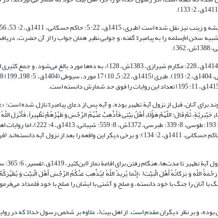
شته‌اند، و شبیه سخن امّ‌سلمه را به پیامبر$ گفته، و جوابی نظیر همان جواب را از آن حضرت، دریا
3).
تعداد این روایات که نزد عالمان تشیع به «حدیث کسا» شهرت یافته (علامه حلی، 1414ق، 228؛ مکارم شیرازی، 1383ش، 128)، به ده‌ها مور
 آنان، قبل از نزول آیة تطهیر بوده، و آیه پس از دعای پیامبر$ نازل شده است: «عَنْ أُمِّ سَ
ٍ خَیْبَرِیَّةٍ، ثُمَّ قَالَ: اللَّهُمَّ هَؤُلَاءِ أَهْلُ بَیْتِی فَأَذْهِبْ عَنْهُمُ الرِّجْسَ وَ طَهِّرْهُمْ تَطْهِیراً، فَأَنْزَلَ اللَّهُ ت
یُرِیدُ اللَّهُ لِیُذْهِبَ عَنْکُمُ الرِّجْسَ أَهْلَ الْبَیْتِ وَ یُطَهِّرَکُمْ تَطْهِیراً< ...» (قم
تطهیر تا مدت‌ها، هنگام رفتن برای اقامة نماز (ابن‌کثیر، 1419ق،
تفسیر
َ بَرَکَاتُهُ أَهْلَ الْبَیْتِ( >إِنَّما یُرِیدُ اللَّهُ لِیُذْهِبَ عَنْکُمُ الرِّجْسَ أَهْلَ الْبَیْتِ وَ یُطَهِّرَکُمْ ت
 و جنگ با آنان را جنگ با خود دانسته، و صلح و آشتی با ایشان را صلح با خود قلمداد می‌فرم
ص بوده، و بر نظر دیگران مقدم است. از اهل بیت(، علاوه بر شخص رسول خدا$ که در روای