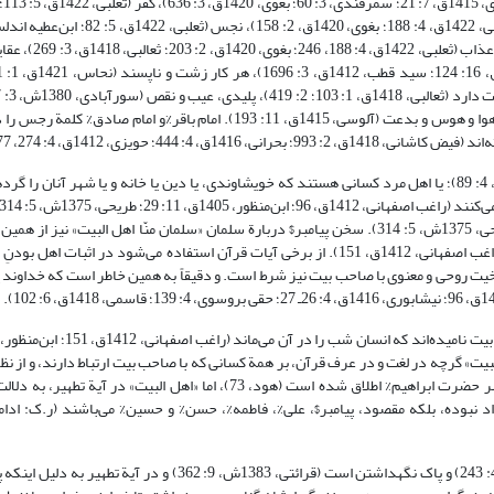
344؛ شوکانی، 1414ق، 2: 196)، حرام (سمرقندی، 1: 
اندلسی، 1422ق، 4: 384؛ ابن‌جزی غرناطی، 1416ق، 2: 151)، فسق، شک، بخل، هوا و هوس و بدعت (آلوسی، 1415ق، 11: 193). امام با
444؛ حویزی، 1412ق، 4: 274، 277).
«اهل»، اهلِ مرد، به معنای همسر، و خویشاوندان نزدیک وی (فراهیدی، 1410ق، 4: 89)؛ یا اهل مرد کسانی هستند که خویشاوندی، یا دین یا خانه و یا شه
پیروان شخص نیز اطلاق شده، و امت هر پیامبری اهل وی به شمار می‌آیند (طریحی، 1375ش، 5: 314). سخن پیامبر$ دربارة سلمان «سلمان منّا اهل ال
دوستداران هر کس، اهل وی به شمار می‌آیند (حاکم نیشابوری، بی‌تا، 3: 598؛ راغب اصفهانی، 1412ق، 151). از برخی آیات قرآن استفاده می‌شود
یت روحی و معنوی با صاحب بیت نیز شرط است. و دقیقاً به همین خاطر است که خداوند 
 البیت» گرچه در لغت و در عرف قرآن، بر همة کسانی که با صاحب بیت ارتباط دارند، و از ن
خانه محسوب می‌شوند، از جمله همسر انسان، اطلاق می‌شود؛ چنان که بر همسر حضرت ابراهیم% اطلاق شده است (هود، 73)، اما «اهل 
اد نبوده، بلکه مقصود، پیامبر$، علی%، فاطمه%، حسن% و حسین% می‌باشند (ر.ک: ادامه
«تطهیر»، به معنای پاک کردن (ر.ک: بیضاوی، 1418ق، 4: 231؛ قرشی، 1371ش، 4: 243) و پاک نگهداشتن است (قرائتی، 1383ش