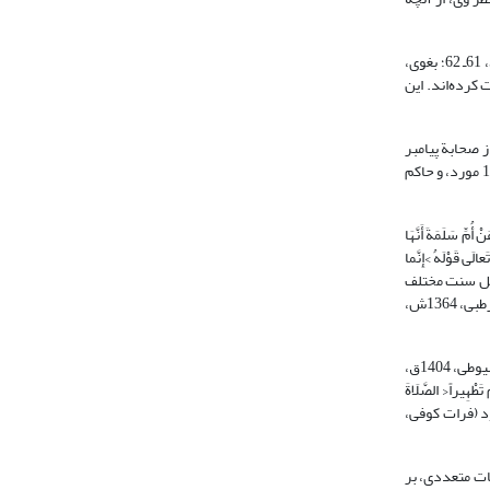
شبیه روایتی که از امّ‌سلمه نقل شده، از دو تن دیگر از همسران پیامبر$، یعنی عایشه و زینب نیز نقل شده است (طبری، 1415ق، 22: 5؛ حاکم حسکانی، 1411ق، 2: 53، 56، 61ـ 62؛ بغوی،
فت کرده‌اند. این
د بالغ می‌شود، و جمع کثیری از صحابة پیامبر
آن را نقل کرده‌اند (مسلم نیشابوری، 7: 131؛ ترمذی، 1403ق، 5: 30ـ 31، 328؛ قمی، 1404ق، 2: 193). طبری (1415ق، 22: 5ـ 10) 17 مورد، سیوطی (1404ق، 5: 198ـ 199) 18 مورد، و حاکم
لَمَةَ أَنَّهَا
َعالَی قَوْلَهُ >إِنَّما
ی، 1404ق، 2: 193؛ طوسی، 8: 339؛ طبرسی، 1372ش، 8: 559؛ شیبانی، 1413ق، 4: 222)، اما روایات اهل سنت مختلف
است، برخی از مفسران، ماجرای اصحاب کسا و دعای پیامبر$ را قبل از نزول آیه (حاکم حسکانی، 1411ق، 2: 134)؛ و برخی دیگر این واقعه را بعد از نزول آیه دانسته‌اند (قرطبی، 1364ش،
، 6: 365؛ سیوطی، 1404ق،
َطْهِیراً< الصَّلَاةَ
ود (فرات کوفی،
ات متعددی، بر