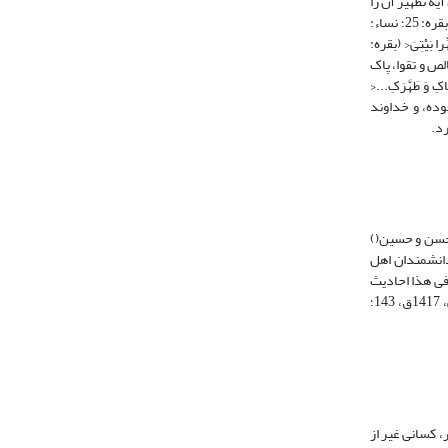
 با نزول آیة تطهیر آن را
بردارد، و اهل بیت: نیز از حکم یکسانی برخوردار می‌باشند، واژة «تطهیر» به معنای پاک نگهداشتن است (قرائتی، 1383ش، 9: 362). معنای فوق از قبیل: >أَزْواجٌ مُطَهَّرَةٌ< (بقره: 25؛ نساء:
رطرف شود‌ (فخر رازی، 1420ق، 4: 46ـ 47)، و از قبیل: >أَنْ طَهِّرا بَیْتِیَ< (بقره:
لص و تقوا، پاک
لَّهَ اصْطَفاکِ وَ طَهَّرَکِ...<
 بوده، و خداوند
رد.
 حسن و حسین()
، 8: 339ـ 340، طبرسی، 1372ش، 8: 559؛ سیوطی، 1404ق، 5: 198ـ 199). شماری از دانشمندان اهل
فی هذا احادیث
عن النبی$». دیگر دانشمندان نیز عبارات مشابهی بیان داشته‌اند (ابن‌عطیه اندلسی، 1422ق، 4: 384؛ ثعالبی، 1418ق، 4: 346؛ ر.ک: سمهودی، 1405ق، 2: 7ـ 46؛ هیتمی، 1417ق، 143؛
، کسانی غیر از