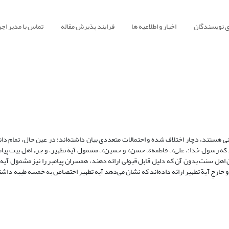
ی نویسندگان
اخبار و اطلاعیه ها
فرایند پذیرش مقاله
تماس با مدیر اجر
نی هستند، دچار اختلاف شده و احتمالات متعددی بیان داشته‌اند؛ در عین حال، تمام د
د که رسول خدا:، علی%، فاطمه&، حسن% و حسین%، مشمول آیة تطهیر، و جزء اهل بیت پیامب
ن اهل سنت بدون آن که دلیل قابل قبولی ارائه دهند، همسران پیامبر را نیز مشمول آیه 
 خارجِ آیة تطهیر ارائه داده‌اند که نشان می‌دهد آیه تطهیر اختصاص به خمسه طیبه داشت