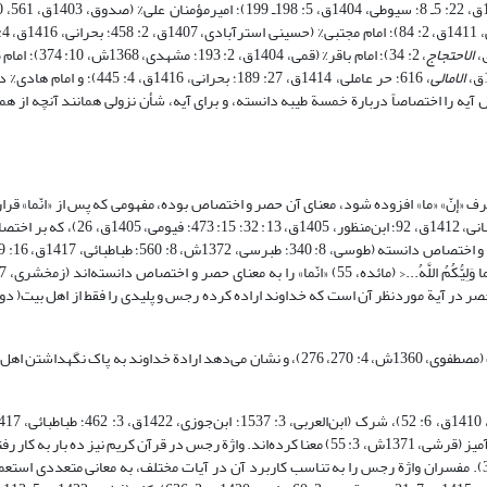
الاحتجاج
، 2: 34)؛ امام باقر% (قمی، 
الامالی
، 616؛ حر عاملی، 1414ق، 27: 189؛ بحرانی، 1416
؛ مشهدی، 1368ش، 10: 375)؛ نزول آیه را اختصاصاً دربارة خمسة طیبه دانسته، و برای آیه، شأن نزولی همانند آنچه ا
حرف «إنّ» «ما» افزوده شود، معنای آن حصر و اختصاص بوده، مفهومی که پس از «انّما» قرار
شده، و غیر آن، نفی می‌شود مانند >إِنَّمَا الصَّدَقاتُ لِلْفُقَراءِ< (توبه، 60؛ راغب اص
2: 396؛ حقی بروسوی، 2: 407؛ آلوسی، 1415ق، 3: 333). معنای حصر در آیة موردنظر آن است که خداوند اراده کرده رجس و پلیدی را فقط از اهل
«یرید» فعل مضارع، به معنای طلبِ همراه با اختیار و انتخاب، و مفید استمرار است (مصطفوی، 1360ش، 4: 270، 276)، و نشان می‌دهد ارادة خداو
نجس، حرام، کار قبیح و پلید، لعنت، کفر (ابن‌منظور، 1405ق، 6: 95)، و هر کار تنفرآمیز (قرشی، 1371ش، 3: 55) معنا کرده‌اند. واژة رجس در قرآن کریم
90؛ انعام، 125، 145؛ اعراف، 71؛ توبه، 95، 125؛ یونس، 100؛ حج، 30؛ احزاب، 33). مفسران واژة رجس را به تناسب کاربرد آن در آیات مختلف، به معانی متع