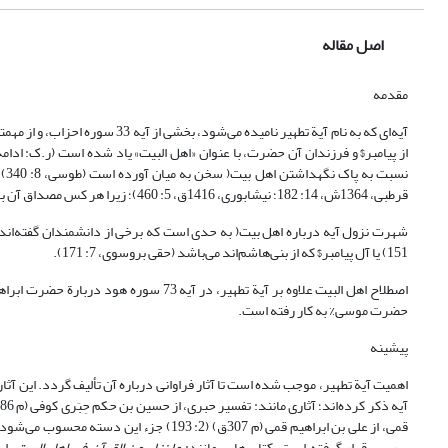
اصل مقاله
مقدمه
آیه‌ای که به نام آیة تطهیر نامید
از پیامبر$ و فرزندان آن حضرت، با عنوان «اهل البیت» یاد شده است (ر.ک: ادامه 
قرطبی، 1364ش، 14: 182؛ نیشابوری، 1416ق، 5: 460)؛ زیرا هر کس مصداق آن باشد عضویت او در بیت رسالت تثبیت شده و عصمت او اثبات خواهد شد (ر.ک: ادامه مقاله).
151) یا آل پیامبر$ که از بنی‌هاشم‌اند می‌باشد (حقی بروسوی، 7: 171).
حضرت موسی% به کار رفته است.
پیشینه
اهمیت آیة تطهیر، موجب شده است تا آثار فراوانی درباره آن تألیف گردد. این آث
قمی، از علی بن ابراهیم قمی (م 307ق) (2: 3
بررسی قرار گرفته است، کتاب‌هایی مانند:
ما نزل من القرآن فی اهل البیت
، ابن