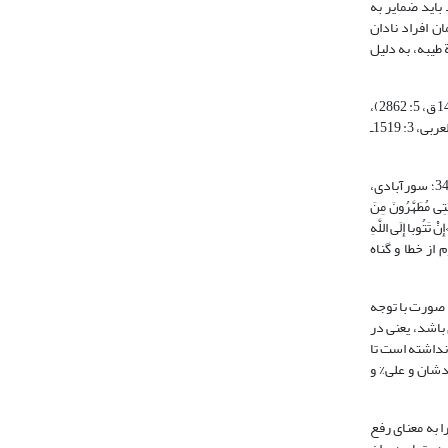
امبر$ بود باید ضمایر به
ه به همسران پیامبر$ را گمان افراد نادان
 تطهیر به خمسة طیبه، به دلیل
2. مفسران بر این باورند که آیة تطهیر، در مقام مدح و ستایش بوده، و حکایت از مقام بلند اهل بیت( دارد (طوسی، بی‌تا، 8: 339؛ طبرسی، 1372ش، 8: 560؛ سید قطب، 1412ق، 5: 2862)،
در حالی که آیات مربوط به همسران پیامبر$، حاکی از پرهیز دادن، ترساندن، تهدید به طلاق و عذاب است (احزاب، 29ـ 30، 32ـ 33؛ ر.ک: جصاص، 1405ق، 5: 226ـ 227؛ ابن‌العربی، 3: 1519ـ
3. به باور جمعی از مفسران، مفاد آیة تطهیر، اعطای نوعی مصونیت از گناه و لغزش است که عصمت دارندگانِ مقام تطهیر را ثابت می‌کند (ر.ک: طوسی، بی‌تا، 8: 340ـ 341؛ سورآبادی،
 بَیْتِی مُطَهَّرُونَ مِنَ
امبر$ به دلالت قرآن >إِنْ تَتُوبا إِلَى اللَّهِ
دانشمندان مسلمان، مصون و معصوم از خطا و گناه
ن صورت با توجه
 باشد، یعنی در
 نداشته است تا
طهیر را دربارة خودشان و علی% و
 به معنای رفع