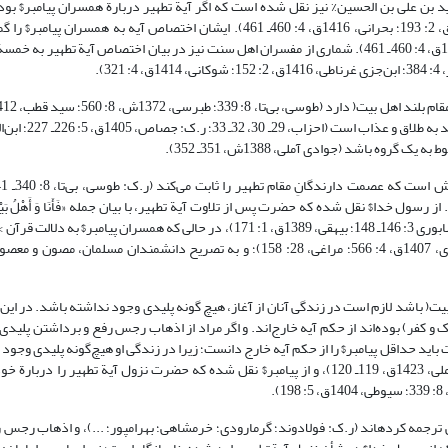
مبرند (طوسی، بی‌تا، 8: 340ـ 341؛ طباطبائی، 1417ق، 16: 310). از زید بن علی بن الحسین% نیز نقل شده است که اگر آیة تطهیر دربارة همسران پی
صورت مؤنث «لیذهب عنکنّ الرجس و یطهرکنّ تطهیرا» ذکر می­شد (قمی، 1404ق، 2: 193؛ بحرانی، 1416ق، 4: 460ـ 461). ایشان اختصاص آی
دانسته است (قمی، 1404ق، 2: 193؛ فیض کاشانی، 1418ق، 2: 992؛ بحرانی، 1416ق، 4: 460ـ 461). شماری از مفسران اهل سنت نیز در بیان اختصاص آیة
13ش، 3: 1967؛ طبرسی، 1372ش، 8: 560؛ طباطبائی، 1417ق، 16: 312ـ 313). از رسول خدا$ نقل شده که حضرت پس از تلاوت آیة تطهیر، با بیان جمله «فَأَنَا وَ أَهْلُ
الذُّنُوبِ» خود و اهل‌بیت خویش را از هرگونه گناه مبرّا دانسته‌اند (ر.ک: حاکم نیشابوری 3: 146ـ 148؛ بیهقی، 1389ق، 1: 171)، در حالی که همسران پی
فَقَدْ صَغَتْ قُلُوبُکُما وَ إِنْ تَظاهَرا عَلَیْهِ فَإِنَّ اللَّهَ هُوَ مَوْلاهُ...< (تحریم: 4ـ 5؛ زمخشری، 1407ق، 4: 566؛ مراغی، 28: 158)؛ و به تصریح 
ل‌بیت( باشد لازم است در زندگی آنان از آغاز، هیچ گونه پلیدی وجود نداشته باشد. در ای
ک و کفر) بوده‌اند از حکم آیه خارج‌اند. و اگر مراد از اذهاب رجس رفع و برداشتن پلیدی
اید حداقل پیامبر$ را از حکم آیه خارج دانست؛ زیرا در زندگی او هیچ‌گونه پلیدی وجود
برداشته شود. حال آنکه رسول خدا$ به طور قطع در حکم آیه داخل است (عاملی، 1423ق، 119ـ 120)، و از پیامبر$ نقل شده که حضرت نزول آیة ت
ترجمه کرده­اند (ر.ک: فولادوند؛ گرمارودی؛ خرمشاهی؛ بهرامپور؛ ...)، و اذهاب رجس را