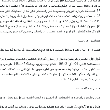
آیه، و ج
125) است، و روشن است که خانة خدا که ابراهیم% و اسماعیل% مأمور به پاک کرد
(آل‌عمران: 42)، که واژة «طَهّرکِ» به معنای پاک نگهداشتن مریم از ج
آلودگی‌ها و گناهان را از او برداشته است. بر این اساس، معنای آیه چنین می‌شود: خ
مصادیق اهل بیت
مفسران در بیان مصادیق اهل البیت، دیدگاه‌های مختلفی بیان کرده‌اند که سه نظ
قول اول: مفسران فریقین به نقل از رسول اکرم$ و همچنین همسران پیامبر و برخ
سنت نیز اختصاص آیه به خمسة طیبه را نظر جمهور عالمان اهل سنت دانسته‌اند. ا
علوی حضرمی، 1418ق، 23ـ 36).
دلایل دیدگاه شیعه
دلایل مفسران امامیه در اختصاص آیة تطهیر به خمسة طیبه( شامل دو بخش درون‌آی
دلایل درون‌آیه‌ای:
1. مفسران امامیه معتقدند، مؤنث بودن ضمایر در آیات مربوط 