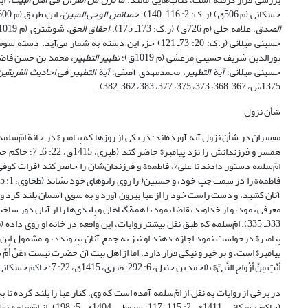
حسکانی (م 506ق) (ر.ک: 2: 116ـ 140)؛
خصائص الوحی المبین
، ابن‌بطریق (م 600ق) (ر.ک: 19، 99، 102ـ 106)؛
الصدق
، علامه حلی (م 726ق) (ر.ک: 173ـ 175)،
احقاق الحق
، شوشتری (م 1019ق) (ر.ک: 2: 263ـ 336) و
حسینی میلانی (ر.ک: 20: 73ـ 121) جزء این دسته به شمار می‌آید. دسته سوم تک‌نگاشته‌هایی است که اختصاص به آیة تطهیر دارد، مانند:
نورالدین شریف حسینی مرعشی (م 1019ق)؛
تطهیر التطهیر
، محمد بن حسن فاضل هند
حسینی میلانی؛
آیة التطهیر
، محمدمهدی آصفی؛
آیة التطهیر فی احادیث الفریقین
1375ش، 367ـ 368، 373، 375، 377، 383، 362ـ 382).
شأن نزول
مفسران در شأن نزول آیه آورده‌اند: در یکی از روزها که پیامبر$ در خانة امّ‌س
آنان کشید، و دست راست خود را از عبا بیرون آورد و به سوی آسمان بلند کرد و با بیان جملة «اللّ
333ـ 335). امّ‌سلمه که طبق نقل بیشتر روایات، این واقعه در خانة او روی داده (قمی، 1404ق، 2: 193؛ طبری، 1415ق، 22: 6ـ 7؛ ابن‌کثیر،
پیامبر$ درخواست نمود اجازه دهند او نیز به جمع آنان بپیوندد، و مشمول این 
پیامبر$ است، و بر خیر و نیکی قرار دارد، اما از اهل بیت آن حضرت نیست «عَنْ أُمِّ سَلَمَةَ... قَالَتْ: وَ 
أَنْتِ مِنْ أَزْوَاجِ النَّبِیِّ$» (احمد بن حنبل، 6: 292؛ طبری، 1415ق، 22: 7؛ حاکم حسکانی، 1411ق، 2: 52؛ سیوطی، 1404ق، 5: 198).
در برخی از روایات به نقل از امّ‌سلمه آمده است که وی، کنار عبا را بلند کرده تا
(حاکم حسکانی، 1411ق، 2