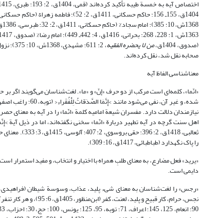
1368ش، 10: 385)؛ امام سجاد% (حاکم حسکانی، 1411ق، 2: 32؛ طبرسی، 1386ق،
1363ش، 1: 228، 268؛ بحرانی، 1416ق، 4: 442ـ 449)؛ امام رضا% (صدوق، 1417ق،
(صدوق، 1404ق،
من لا یحضره الفقیه
، 2: 611
صحابه نقل شد، نقل کرده‌اند.
معناشناسی الفاظ آیه
«انّما»، کلمه‌ای است مرکب از دو حرف «إنّ» و «ما». لغت‌شناسان می‌گویند اگر بر 
ثعالبی، 1418ق، 
را پاک نگهدارد (طباطبائی، 1417ق، 16: 309).
دایمی است.