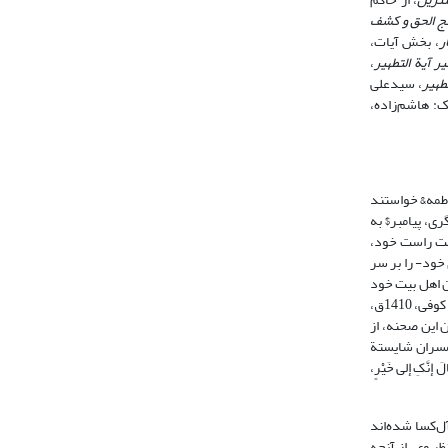
ج الحق و کشف
ر
، بخش آیات،
ر آیة التطهیر
،
تطهیر
، سیدعلی
ک: هاشم‌زاده،
فاطمه& خواستند
: 97، 103، 117، 126، 130؛ سیوطی، 1404ق، 5: 198). و طبق نقل دیگری، پیامبر$ به
امبر$، علی% را در سمت راست خود،
، 71؛ سیوطی، 1404ق، 5: 198)، سپس، پارچه- یا عبای خود- را بر سر
عنوان اهل بیت خود
معرفی نمود، و از خداوند تقاضا نمود تا همة گناهان و پلیدی‌ها را از آنان دور ساخته، و پاک‌شان گرداند. در این هنگام آیة تطهیر نازل شد و پیامبر$ آن را قرائت نمود (فرات کوفی، 1410ق،
36) با دیدن این صحنه، از
همسران شایستة
 إنَّکِ إلی خَیْرٍ،
آل‌کسا شده‌اند
، در نظر وی، از آنچه