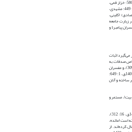
اختصاص آیه به خمسة طیبه تأکید کرده‌اند (قمی، 1404ق، 2: 193؛ طبری، 1415ق، 22: 5ـ 8؛ سیوطی، 1404ق، 5: 198ـ 199)؛ امیرمؤمنان علی% (صدوق، 1403ق، 561، 580؛ خزاز قمی،
1404ق، 155ـ 156؛ حاکم حسکانی، 1411ق، 2: 52)؛ فاطمه زهرا& (حاکم حسکانی، 1411ق، 2: 84)؛ امام مجتبی% (حسینی استرآبادی، 1407ق، 2: 458؛ بحرانی، 1416ق، 4: 449؛ مشهدی،
1404ق، 2: 193؛ مشهدی، 1368ش، 10: 374)؛ امام صادق% (کلینی،
ق، 4: 445)؛ و امام هادی% در زیارت جامعه
ز همسران پیامبر$ و
 می‌گیرد اثبات
فهانی، 1412ق، 92؛ ابن‌منظور، 1405ق، 13: 32؛ 15: 473؛ فیومی، 1405ق، 26)، که بر اختصاص صدقات به
نیازمندان دلالت دارد. مفسران شیعة امامیه کلمة «انّما» را در آیه به معنای حصر و اختصاص دانسته (طوسی، 8: 340؛ طبرسی، 1372ش، 8: 560؛ طباطبائی، 1417ق، 16: 309)، و مفسران
اهل سنت گرچه در آیه تطهیر دربارة «انّما» سخنی نگفته‌اند، اما در ذیل آیة >إِنَّما وَلِیُّکُمُ اللَّهُ...< (مائده، 55) «انّما» را به معنای حصر و اختصاص دانسته‌اند (زمخشری، 1407ق، 1: 649؛
 بیت( دور ساخته و آنان
ند به پاک نگهداشتن اهل بیت(، مستمر و
«رجس» را لغت‌شناسان به معنای شیء پلید، عذاب، وسوسة شیطان (فراهیدی، 1410ق، 6: 52)، شرک (ابن‌العربی، 3: 1537؛ ابن‌جوزی، 1422ق، 3: 462؛ طباطبائی، 1417ق، 16: 312)،
 نیز ده بار به کار رفته است (مائده،
ددی استعمال کرده‌اند. از