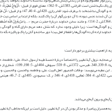
زء اهل بیت( می‌باشد (طوسی، بی‌تا، 8: 339؛ سیوطی، 1404ق، 5: 198)، و آن بزرگوار معصوم بوده و در زندگی ایشان گناهی وجود نداشته تا خداوند بخواهد
57) است که دربارة حوریان بهشتی به کار رفته، در حالی که از ابتدا پاک خلق شده، و آلودگی نداشته‌اند تا ب
ن آن شدند نجس نبوده، تا آن دو بزرگوار آن را پاک کنند، بلکه از ابتدا بر اساس نیت خا
بنا شده است (ابن‌جوزی، 1422ق، 1: 110؛ فخر رازی، 1420ق، 4: 46ـ 47؛ قرطبی، 1364ش، 2: 114). و مانند سخن خداوند دربارة حضرت مریم: >...یا مَرْیَمُ إِنَّ ال
میع گناهان و آلودگی‌ها است؛ زیرا دلیلی وجود ندارد که نشان دهد مریم دارای گناه و آلودگی
داوند اراده کرده آلودگی‌ها را فقط از اهل بیت( دور ساخته و آنان را پاک و پاکیزه نگه دا
ریه، از اهمیت بیشتری برخوردار است:
ی صحابه، نزول آیة تطهیر را اختصاصاً دربارة خمسة طیبه (رسول خدا$، علی%، فاطمه&،
دانسته‌اند (قمی، 1404ق، 2: 193؛ حاکم نیشابوری، بی‌تا، 3: 147ـ 148؛ طوسی، بی‌تا
بن عطیه می‌نویسد: «و قالت الجمهور: اهل البیت، علی، و فاطمه، و الحسن، و الحسین، و 
ه‌ای و برون آیه‌ای می‌باشد.
به همسران پیامبر$، و مذکر بودن آن در آیة تطهیر، دلیل است بر این‌که مخاطب آیة تطهیر