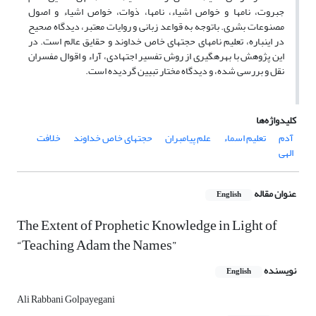
جبروت، نام‏ها و خواص اشیاء، نام‏ها، ذوات، خواص اشیاء و اصول
مصنوعات بشری. باتوجه به قواعد زبانی و روایات معتبر، دیدگاه صحیح
در این‏باره، تعلیم نام‏های حجت‏های خاص خداوند و حقایق عالم است. در
این پژوهش با بهره‎گیری از روش تفسیر اجتهادی، آراء و اقوال مفسران
نقل و بررسی شده، و دیدگاه مختار تبیین گردیده است.
کلیدواژه‌ها
آدم
تعلیم اسماء
علم پیامبران
حجت‏های خاص خداوند
خلافت
الهی
عنوان مقاله
English
The Extent of Prophetic Knowledge in Light of
“Teaching Adam the Names”
نویسنده
English
Ali Rabbani Golpayegani