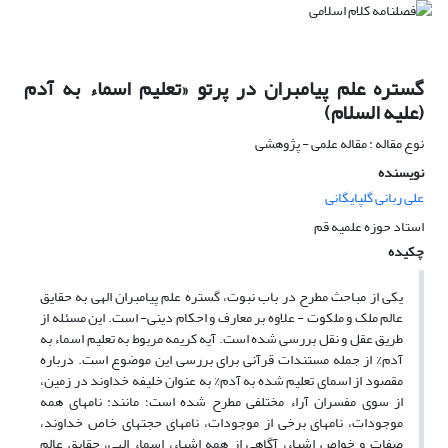
گستره علم پیامبران در پرتو «تعلیم اسماء به آدم
(علیه السلام)
نوع مقاله : مقاله علمی - پژوهشی
نویسنده
علی ربانی گلپایگانی
استاد حوزه علمیه قم
چکیده
یکی از مباحث مطرح در باب نبوت، گستره علم پیامبران الهی به حقایق
عالم ملک و ملکوت - علاوه بر معارف و احکام دینی- است. این مسئله از
طریق عقل و نقل بررسی شده است. آیه کریمه مربوط به تعلیم اسماء به
آدم% از جمله مستندات قرآنی برای بررسی این موضوع است. درباره
مقصود از اسمای تعلیم شده به آدم% به عنوان خلیفه خداوند در زمین،
از سوی مفسران آراء مختلفی مطرح شده است؛ مانند: نام‏های همه
موجودات، نام‏های برخی از موجودات، نام‎های حجت‎های خاص خداوند،
صفات و خواص اشیاء، آگاهی از همه اشیاء، اسماء الهی، حقایق عالم