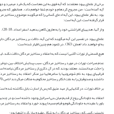
برخی از علمای یهود معتقدند که آیه فوق به این معناست که یک فرد می‏میرد و دوب
آیه آمده است: «من مجروح کرده‏ام و خودم شفا خواهم داد». همان‏طور که مجر
قرار گرفته است، این آیه است:
و از آنها، هدیه‏های افراشتنی خود را به هارون کاهن بدهید (سفر اعداد، 18: 28).
علمای یهود در تفسیر این آیه می‏گویند که این آیه، دلالت بر رستاخیز مردگان دار
به او خواهند داد (همان: 363). در تلمود هم چنین اظهار شده است:
هیچ قسمتی از تورات (کتبی) نیست که به اعتقاد رستاخیز مردگان دلالت نکند، لیکن م
عدم صراحت تورات در مورد رستاخیز مردگان، سبب پیدایش اختلاف بین دو فرقه
را حجّت می‏دانستند، معتقد بودند که در آن ذکری از رستاخیز مردگان نیامده اس
داشتند و صدوقیان را به علت انکار رستاخیز محکوم به ضلالت می‏کردند (ناس،1370: 550).
بر خلاف تورات، در کتاب‏هایی از عهد عتیق که پس از اسارت بابل نگاشته شده ا
اعتقاد به جاودانگی روح از قدیم میان بنی اسرائیل وجود داشته است و در چندین
باور با عقیده به جاودانگی قوم و قیام مسیحا پیوند خورد و اعتقاد به رستاخیز مردگان را
نخستین کسی که رستاخیز مردگان را به شکل عقیده بیان کرد اشعیا بود: