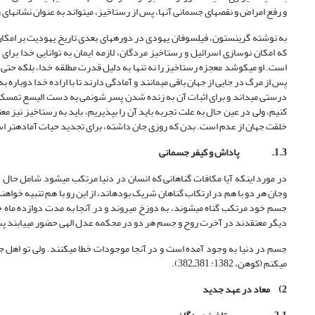
و رفع امراض و نقص‏های جسمانی آنها، پس از رستاخیز، می‏تواند به عنوان نشانه‏ای
که امکان نوسازی اسرائیل و رستاخیز مردگان، لازمه ایمان به توانایی خدا برا
است. او می‏کوشد معجزه رستاخیز را نه تنها به دلیل قدرت مطلقه خدا، بلکه حتی
درستی می‏داند و برای اثبات آن به زنده شدن پسر شونمی به دست الیسع تمسک می‏
کنیم، ولی در عین حال به علت تجربه باید آن را بپذیریم، باید به رستاخیز نیز معت
خلقت جهان از عدم است. بدن که روزی جان داشته، برای تجدید حیات آماده‏تر است 
1.3.
پاداش و کیفر جسمانی
در مورد اینکه آیا مکافات گناهانی که انسان در دنیا مرتکب می‏شود شامل حال ج
وجان هر دو با هم در ارتکاب گناهان شریک بوده‏اند، از این رو با هم تنبیه خواهن
جسم خود مرتکب گناه می‏شوند، به دوزخ می‏روند و در آنجا به مدت دوازده ماه ج
دیگر معتقدند در آخرت روح و جسم هر دو در محکمه عدل الهی حضور می‏یابند پس خ
جسم در دنیا به وجود آمده است و در آنجا موجودات خطا می‏کنند. ولی تو اهل ج
می‏کنم (کوهن، 1382: 381ـ382).
2)
معاد در عهد جدید