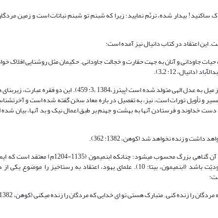
اکنید! بیدار شده، ترنّم نمایید؛ زیرا که شبنم تو شبنم نباتات است و زمین مردگان
. این اعتقاد در کتاب دانیال نیز آمده است:
جهت حیات جاودانی و آنان به جهت حقارت و خجالت جاودانی. حکیمان مثل روشنایی افلاک خ
(دانیال، 12: 2ـ3).
بر اساس این مطلب، اف‏ئی پیترز معتقد است در سنت یهودی اعتقاد به جاودانگی از میل به عدل الهی متولد شده است (پیترز،4
یر و تأویل تورات است، نیز، به تفصیل در باره معاد سخن گفته شده است و آخرت‏شناس
دست خداوند و فرستادن آن‏ها به بهشت و جهنم بر طبق اعمال نیک و بد آنها، بیان شده 
شت و زنده نخواهد شد (کوهن، 1382: 362).
امروزه اعتقاد به رستاخیز مردگان یکی از اصول دین و ایمان یهود است و انکار آن گناهی بزرگ محسوب می
مردگان یک اصل اساسی در دین موسی7 است و منکر آن نمی‏تواند مدعی یهودیّت باشد (ابن‏میمون، بی‏تا: 10). علمای یهود، اعتقاد به رست
ست:
 را زنده کنی. متبارک هستی تو ای خدایی که مردگان را زنده می‏کنی (کوهن، 1382: 362ـ363).