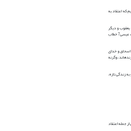
 که اعتقاد به
 یعقوب و دیگر
پیامبران اشاره دارد (میشل، 1387: 73). در استدلال حضرت عیسی7 به منظور اثبات معاد نزد فرقه صدوقیان -که منکر قیامت بودند- این واژه به کار رفته است. حضرت عیسی7 خطاب
 اسحاق و خدای
 زنده‏اند، وگرنه
رخاستن حضرت عیسی7 از مردگان و دست یافتن او به زندگی تازه،
از جمله اعتقاد