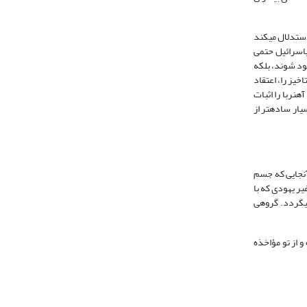
دگان استدلال کردند. از جمله آن‏ها سعدیا گائون (892 – 942م) می‏باشد. او استدلال می‏کند
‏اسرائیل حتمی
ود شوند، بلکه
دند (گرینستون، 1387: 85). همچنین یوسف آلبو (1380-1444م) اعتقاد به رستاخیز را، اعتقاد
نربا را اثبات
یار ساده‏تر از
ن‏جایی که جسم
یر یهودی که با
ی‏گردد. گروهی
 از تو مؤاخذه