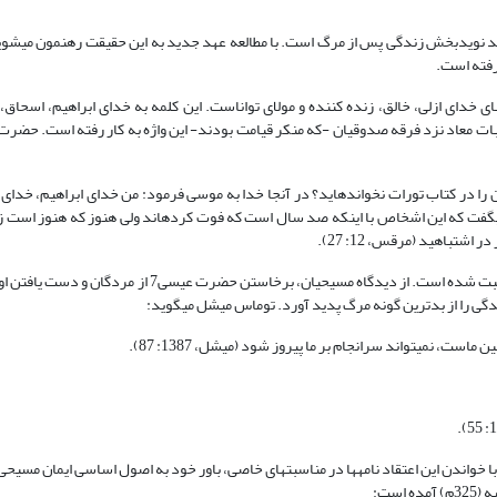
ید نویدبخش زندگی پس از مرگ است. با مطالعه عهد جدید به این حقیقت رهنمون می‏شویم
رفته است.
نای خدای ازلی، خالق، زنده کننده و مولای تواناست. این کلمه به خدای ابراهیم، اسحاق،
ا در کتاب تورات نخوانده‏اید؟ در آنجا خدا به موسی فرمود: من خدای ابراهیم، خدای
اقع خدا به موسی می‏گفت که این اشخاص با اینکه صد سال است که فوت کرده‏اند ولی هنوز که هنوز است
تباهید (مرقس، 12: 27).
رستاخیز حضرت عیسی7 به عنوان یک حادثه خارق‏العاده، در سراسر عهد جدید ثبت شده است. از دیدگاه مسیحیان، ب
ندگی را از بدترین گونه مرگ پدید آورد. توماس میشل می‏گوید:
ت، نمی‏تواند سرانجام بر ما پیروز شود (میشل، 1387: 87).
 خواندن این اعتقاد نامه‏ها در مناسبت‏های خاصی، باور خود به اصول اساسی ایمان مسیحی 
است: