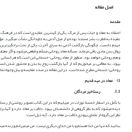
اصل مقاله
مقدمه
اعتقاد به معاد و حیات پس از مرگ، یکی از کهن‏ترین عقایدی است که در فرهنگ
عقیده به فطرت بشر مستند بوده و از میل آدمی به جاودانگی نشأت می‏گیرد. مؤلفه‏
جهنم دانست. چگونگی بازگشت آدمی به سرای آخرت، یکی از بحث برانگیزترین مب
زوال بدن مادی باقی می‏ماند، مسأله معاد روحانی مسلّم و قطعی می‏شود و اگر مع
و هم روحانی خواهد بود. منظور از معاد روحانی-جسمانی این است که هر انسانی د
یهود، به مطالبی بر می‏خوریم که از آنها بازگشت روح به بدن و محشور شدن ان
روحانی-جسمانی مطرح شده است. در این مقاله در صدد مقایسه و بیان وجوه ت
1)
معاد در عهد قدیم
1.1.
رستاخیز مردگان
با تأمل در اسفار خمسة تورات در می‏یابیم که در این کتاب تصویر روشنی از رست
نظر این گروه از علمای یهودی دلالت بر معاد دارد، آیه ذیل است:
بدانید که تنها من خدا هستم و با من خدای دیگری نیست. من می‏میرانم و زنده می‏سازم (