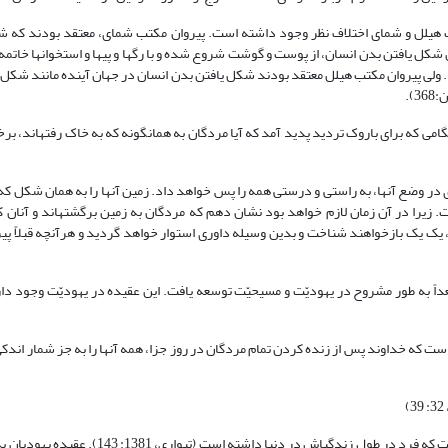
 هیلل و شمای اختلاف نظر وجود داشته است. پیروان مکتب شمای، معتقد بودند که ش
کل یافتن بدن انسان، از پوست و گوشت شروع شده و با رگ‏ها و پی‏ها و استخوان‏ها خاتمه م
پذیرد. ولی پیروان مکتب هیلل معتقد بودند شکل یافتن بدن انسان در جهان آینده مانند شکل
).
ی که برای باروک تردید پدید آمد که آیا مردگان به همان‏گونه که به خاک رفته‏اند، ب
ری در وضع آنها، به راستی و درستی همه را پس خواهد داد. زمین آنها را به همان شکل ک
. زیرا در آن زمان لازم خواهد بود نشان دهم که مردگان به زمین برگشته‏اند و آنان ک
د، یک یک بازخواهند شناخت و بدین وسیله داوری استوار خواهد گردید و هرآنچه قبلاً پ
اً به طور مشروح در یهودیّت و مسیحیّت توسعه یافت. این عقیده در یهودیّت وجود دا
ت که خداوند پس از زنده کردن تمام مردگان در روز جزا، همه آن‏ها را به جز شمار اندکی
به عقیده تیواری شاید منظور از شفا، برطرف کردن نقص‏ها ، کاستی‏ها یا امراضی است که فرد در طول زن