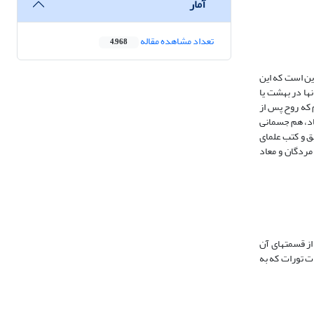
آمار
تعداد مشاهده مقاله
4,968
ین است که این
‏ها در بهشت یا
 که روح پس از
عاد، هم جسمانی
ق و کتب علمای
مردگان و معاد
ز قسمت‏های آن
اثبات معاد در تورات به آن موارد استناد می‏کنند (کوهن،1382: 362-363). از جمله آیات تورات که به