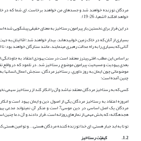
مردگان تو زنده خواهند شد و جسدهای من خواهند برخاست. ای شما که در خاک س
خواهد افکند (اشعیا، 26: 19).
در این فراز برای نخستین بار پیرامون رستاخیز به معنای حقیقی پیش‏گویی شده است
بسیاری از آنان که در خاک زمین خوابیده‏اند، بیدار خواهند شد؛ امّا اینان به 
آنانی که بسیاری را به راه عدالت رهبری می‏نمایند، مانند ستارگان خواهند بود؛ تا ابدالآباد 
بعدی یهودیت و مسیحیت پیرامون موضوع رستاخیز شد. در تلمود که در واقع تفس
موضوعاتی چون ایمان به روز داوری، رستاخیز مردگان، سنجش اعمال انسان‏ها به 
چنین آمده است:
کسی که به رستاخیز مردگان معتقد نباشد وآن را انکار کند از رستاخیز سهمی نخواهد دا
هجده‏گانه» که بخش مهمی از نمازهای روزانه است، قرار دادند و آن دعا چنین ا
تو تا به ابد جبار هستی، ای خدا تو زنده کننده مردگان هستی... و تو امین هستی که مردگان
1.2.
کیفیّت رستاخیز