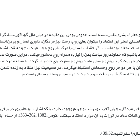
 و معارف بشری نقش بسته است. عمومی بودن این عقیده در میان ملل گوناگون نشان‏گر ا
های اصلی این اعتقاد را می‏توان بقای روح، رستاخیز مردگان، داوری اعمال و بودن انسان
احث معاد بوده است. اگر حقیقت انسان را مرکب از روح و جسم بدانیم و معتقد باشیم
تقد باشیم که خداوند روز قیامت بدن را نیز به همراه روح محشور می‏کند، در این صورت م
ر جهان دیگر با روح و جسمی مانند روح و جسم دنیوی حاضر می‏گردد. با مطالعه عهد عتی
سان با هر دو جز روح وجسم‏اش استنباط می‏گردد. در مسیحیت نیز اعتقاد به زنده شدن 
مایز و تشابه نگرش عهد قدیم وعهد جدید در خصوص معاد جسمانی هستیم.
اخیز مردگان، جهان آخرت و بهشت و جهنم وجود ندارد، بلکه اشارات و تعابیری در برخی ا
دیده می‏شود که به نظر گروهی از دانشمندان یهود، دلالت بر معاد دارد و آنها برای 
سفر تثنیه،39:32).