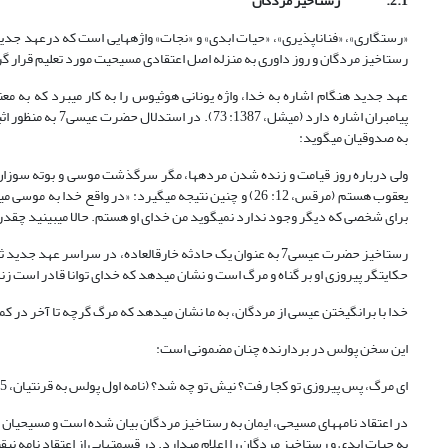
2.1.
رستاخیز مردگان
«رستگاری»، «فناناپذیری»، «حیات ابدی» و «نجات» واژه‏هایی است که درعهد جد
رستاخیز مردگان و روز داوری به منزله اصل اعتقادی مسیحیت مورد تعلیم قرار گ
عهد جدید هنگام اشاره به خدا، واژه یونانی هوثیوس را به کار می‏برد که به مع
به صدوقیان می‏گوید:
ولی درباره روز قیامت و زنده شدن مرده‏ها، مگر سرگذشت موسی و بوته سوزان ر
یعقوب هستم (مرقس، 12: 26) و چنین نتیجه می‏گیرد: «در و
برای شخصی که دیگر وجود ندارد نمی‏گوید من خدای او هستم. حالا می‏بینید چقدر در اش
حکایت‏گر پیروزی او بر گناه و مرگ است و نشان می‏دهد که خدای توانا قادر است ز
خدا با برانگیختن عیسی از مردگان، به ما نشان می‏دهد که مرگ گرچه تا آخر در کمین ماس
این سخن پولس در بردارنده چنان مضمونی است:
ای مرگ، پس پیروزی تو کجا رفت؟ نیش تو چه شد؟ (نامه اول پولس به قرنتیان، 15: 55).
در اعتقاد نامه‏های مسیحی، ایمان به رستاخیز مردگان بیان شده است و مسیحیان با
به حیات ابدی و رستاخیز مردگان را اعلام می‏دارد. در قسمت‏هایی از اعتقاد نامه نیقیه (325م) آمده 