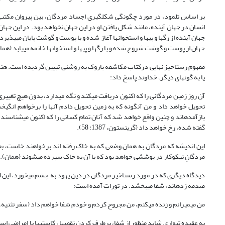
بر اساس تلمود، در مورد چگونگی شکل‏گیری اجساد مردگان، بین پیروان مکتب
انسان در جهان آینده، مانند شکل یافتن او در این جهان نخواهد بود. در این جهان ش
جهان آینده از رگ‏ها و پی‏ها و استخوان‏ها آغاز شده و با پوست و گوشت پایان می‏
جهان از پوست و گوشت شروع شده و با رگ‏ها و پی‏ها و استخوان‏ها خاتمه می‏یابد (همان:368
مفهوم رستاخیز نهایی درکتاب مکاشفه باروک به روشنی تبیین گردیده است. هنگام
یا به گونه‏ای دیگر، خداوند پاسخ داد:
آن روز زمین مردگانی را که اکنون دریافت می‏کند و نگه می‏دارد، بدون هیچ تغیی
تحویل خواهد داد و من آن‏گونه که به زمین تحویل دادم آنها را برخواهم انگیخت
بازآمده‏اند و چنین واقع خواهد شد که آنان تمام کسانی را که اکنون می‏شناسن
گفته شده، رخ خواهد داد (گرینستون، 1387: 58).
این اندیشه که مردگان به همان وضعی که به خاک رفته اند برخواهند خاست، بعد
مردگانِ نیکوکار در پوششی خواهد بود که با آن به خاک سپرده می‏شوند (همان).
دیدگاه دیگری که در مورد رستاخیز مردگان در دین یهود به چشم می‏خورد، این اس
صدمه زده‏اند، شفا می‏بخشد. در تورات آمده است:
من می‏میرانم و زنده می‏کنم، من مجروح کردم و خودم شفا خواهم داد (سفر تثنیه، 32: 39)