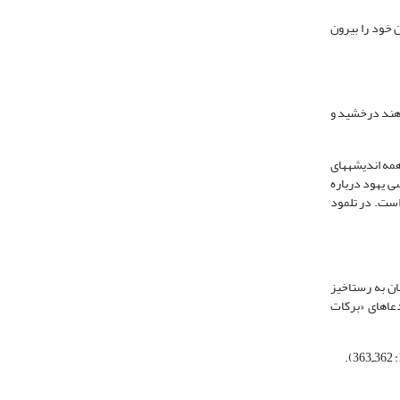
 خود را بیرون
واهند درخشید و
138 ،3: 459). این دو فقره عبارت، زیربنای همه اندیشه‏های
ی یهود درباره
است. در تلمود
‏شود؛ چنان‏که ابن‏میمون (1135-1204م) معتقد است که ایمان به رستاخیز
اخیز را موضوع یکی از دعاهای «برکات