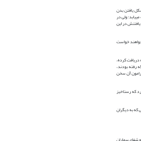
کل یافتن بدن
ی‏یابد؛ ولی در
 یافتنش در این
رخواهند خواست
ه دریافت کرده،
ه رفته بودند،
یرامون آن سخن
رد که رستاخیز
 که به دیگران
دگی‏اش در دنیا داشته است (تیواری، 1381: 143). عقیده یهودیان به شفای بیماران