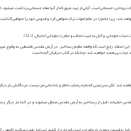
ت روحانی-جسمانی است. آیاتی از عهد عتیق که از آنها معاد جسمانی برداشت، می‏شود، از 
 خواهد شد؛ زیرا جانم را در عالم اموات ترک نخواهی کرد و قدوس خود را نخواهی گذاشت 
ات جاودانی، و آنان به جهت خجالت و حقارت جاودانی (دانیال، 2: 12).
این اعتقاد رایج است که واقعه عظیم رستاخیز، در أرض مقدس فلسطین به وقوع می‏پی
ید حیات بهره‏مند خواهند شد؛ چنانکه در کتاب حزقیال آمده است:
اهند شد. لکن سرزمینی که مایه رضایت خاطر و شادمانی من نیست، مردگانش بار دیگر
قدس خفته‏اند، قبل از رستاخیز به أرض مقدس منتقل می‏شوند و در آنجا بار دیگر زن
و قسمت دوم درباره افرادی است که خارج از کشور اسرائیل فوت می‏کنند (کوهن، 1382: 367).