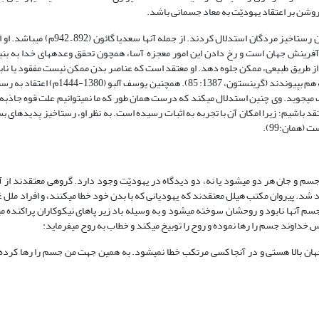
 روشن بر اعتقاد یهودیّت به معاد جسمانی باشد.
به نوشته گرینستون، فیلسوفان یهودی در دوره‏های بعدی تاریخ یهودیت بر امکان رستاخیز مر
ی آفرینش جهان است و رخ دادن این امور معجزه آسا، همچون تحقق وعده‏های خدا به بنی
 از طریق طبیعی، ممکن جلوه دهد. او معتقد است که عناصر بدن ممکن نیست مفقود یا ناب
پس از مرگ در جایی از جهان باقی می‏مانند و آمادگی دارند تا با اراده خدا دوباره به هم بپیون
جوید. وی چنین استدلال می‏کند که درست همان طور که ما نمی‏توانیم علت قوه جاذبه آه
قد باشیم؛ زیرا امکان آن با تجربه به اثبات رسیده است. به نظر او، رستاخیز پدیده‏ای بس
(همان:99).
سم و جان هر دو می‏شود یا نه، دو دیدگاه در یهودیّت وجود دارد. گروهی معتقدند از آ
د شد. پیروان مکتب هیلل معتقدند که یهودیانی که با بدن خود خطا می‏کنند، و افراد ملل غ
سم آنها نابود و روحشان سوخته می‏شود و به وسیله باد زیر پاهای نیکوکاران پراکنده م
داوند جسم را رها نموده و روح را توبیخ می‏کند و خطاب به روح می‏فرماید:
هان بالا هستی و در آنجا کسی مرتکب خطا نمی‏شود. به همین جهت من جسم را رها کرده و