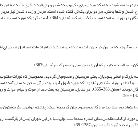
اره زنده می‏شود، نه اینکه مردن برای یکی و زنده شدن برای فرد دیگری باشد؛ به این دل
وح شدن و شفا یافتن، هر دو برای یک تن گفته شده است، مردن و زنده شدن نیز دربار
بود. به نظر علمای یهود، این آیه ادعای کسانی را که می‏گویند موضوع رستاخیز مردگان در تورات نیامده است، تکذیب می‏کند (
د و می‏آموزد که هارون در جهان آینده زنده خواهد شد، و افراد ملّت اسرائیل هدیه‏های ا
ا صلاحیت نداریم که آن را بدین معنی تفسیر کنیم (همان:363).
 بزرگ و اصلی یهودیان، یعنی فریسیان و صدوقیان گردید. صدوقیان که تورات مکتوب
ت و فقط در تورات شفاهی (تلمود) که مورد قبول آنها نبود، از آن سخن به میان آمده است
فرقه‏های یهود به نام شومرونی‏ها یا سامره‏ای‏ها نیز منکر اعتقاد به رستاخیز مردگان بودند (همان:363-365). در مقابل، فریسیان به بعث بعد از م
ست، اعتقاد به رستاخیز مردگان به وضوح بیان گردیده است؛ چنانکه جولیوس گرینستون می
 مورد از کتاب مقدس بدان اشاره شده است، ولی تنها در این دوران [پس از بازگشت از با
 پدید آورد (گرینستون،1387: 39).