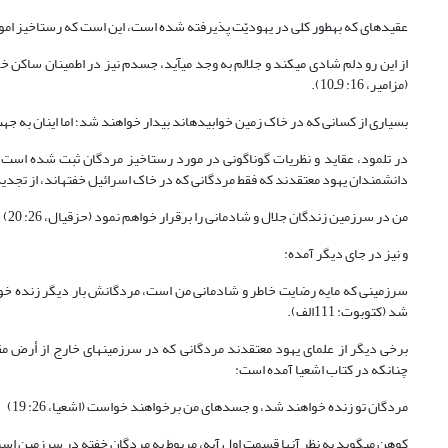
عقیده‏ای که به‏طور کلی در یهودیّت پذیرفته شده است، این است که رستاخیز اموا
از این رو دلم شادی می‏کند و جلالم به وجد می‏آید، جسدم نیز در اطمینان ساکن
(مزامیر، 16: 9ـ10).
بسیاری از کسانی که در خاک زمین خوابیده‏اند بیدار خواهند شد؛ اما اینان به جهت حی
در تلمود، عقاید و نظریات گوناگونی در مورد رستاخیز مردگان ثبت شده است. 
دانشمندان یهود معتقدند که فقط مردگانی که در خاک اسرائیل خفته‏اند، از تجد
من در سرزمین زندگان جلال و شادمانی را برقرار خواهم نمود (حزقیال، 26: 20)
و نیز در جای دیگر آمده:
سرزمینی که مایه رضایت خاطر و شادمانی من است، مردگانش بار دیگر زنده خو
شد (کتوبوت: 111الف).
برخی دیگر از علمای یهود معتقدند مردگانی که در سرزمین‏های خارج از أرض م
چنانکه در کتاب اشعیا آمده است:
مردگان تو زنده خواهند شد، و جسدهای من برخواهند خواست (اشعیا، 26: 19)
کوهن می‏گوید به نظر آنها قسمت اول آیه، مربوط به مردگان خفته در سرزمین اسرائیل 