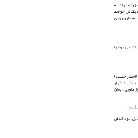
یل که در ادامه
ه یک تن خواهد
همان: 364). آیه دیگری که مورد استناد دانشمندان یهودی
فراشتنی خود را
 (اسفار خمسه)
. یکی دیگر از
وت و قیام اموات و روز داوری، ایمان
‏گوید:
بل] بود که آن