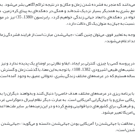
ی‌دانند که منجر به فشرده شدن زمان و مکان و در نتیجه تراکم آگاهی بشر می‌شود. به
 جوامع بشری به همدیگر بسیار نزدیک شده‌اند و همگی در دهکده‌ای به پهنای کره زمین، د
ما وقتی پا به دوران تکنولوژی مدرن می‌گذاریم، خواه ناخواه در د
سبت به جهان به عنوان یک کل دلالت دارد».
توجه به تعابیر فوق، می‌توان چنین گفت: «جهانی‌شدن عبارت است از فرایند فشردگی زمان
د ادغام می‌شوند».
پروسه کسی یا چیزی، کنترلی بر ایجاد، ابقا و نظارتی بر اوضاع یک پدیده ندارد و نیز ا
نهایت آن پدیده بی‌خبر است. در حقیقت پروسه سیر طبیعی پدیده است، با فراز و نشیب‌های طبیعی (شیرودی، 1382، 108). با توجه به این مع
ساله هستیم که در عرصه‌های مختلف زندگی بشری، تحولاتی عمیق به وجود آمده است 
 با برنامه ریزی در عرصه‌های مختلف، هدف خاصی را دنبال کنند و بخواهند دیگران را
کایی سازی و یا جهان‌گرایی آمریکایی است. به عبارت دیگر نظام لیبرال دموکراسی غرب
و فرهنگی، برای کشورهای دنیا قوانینی وضع کرده و در این زمینه‌ها بر سایر ملت‌ها اعم
 امریکا تعبیر می‏شود.
گان و بازندگان جهانی‌شدن (1383، 133- 134) یکی از دلایل مخالفت با جهانی‌شدن را آمریکایی بودن جهانی‌شدن دانسته و می‌گوید: «ج
ا شدن است».