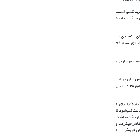
 تردید کسی است.
‌ هرگز شناخته
ای اقتصادی در
صادی بسیار کم
اری مستقیم خارجی،
ش آنان در این
وزه‌های ادیان
ره) را برای او
ازمندی یافت نمی‏شود تا
رخوردار نشده باشد.
ینه‏های زمین برای او ظاهر می‏گردد و
وشی و گران فروشی... را