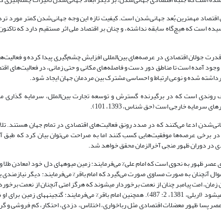
: «جهانی‌شدن اقتصاد مهمترین بُعد جهانی‌شدن است. کیفیت تازه این وجه جهانی‌شدن کمتر مورد
ده است که هیچ‌گاه سابقه نداشته، و چنان بر اقتصاد ملی اثر مستقیم دارد که تاکنون
قدرت جولان اقتصادی در عرصه‌های بین‌المللی افزایش چشم‌گیری پیدا کرده و فعالیت‌ه
 وجود آمده است تا مناطق دور دست و فاصله‌های مکانی و حتی زمانی، در فعالیت‌های اقت
 برداشته شده و نوعی ارتباط و احساسی مشترک بین مردمان جهان ایجاد شود.
سعه (OECD) جهانی‌شدن اقتصاد، معرّف روندی است که در برگیرنده گسترش و توسعه تجارت بین‌الملل، سرمایه گذ
 سرمایه خارجی است (حق شناس، 1393، 101).
نی‌شدن ادعا می‌کنند که در صدد رونق فعالیت‌های اقتصادی در تمام جهان هستند. تلا
ر برخی عرصه‌ها موفقیت‌هایی کسب کنند اما به صراحت می‌توان بیان کرد که طبق آم
دی در دوران ظهور منجی آخرالزمان محقق خواهد شد.
صر ظهور به نحوی است که امام علی% می‌فرمایند: زمین میوه‏های دل خود (معادن طلا و نق
کلیدهایش را به او می‏سپارد (شریف رضی، 1414، 196). تقسیم اموال آنچنان به صورت مساوی صورت می‌گیرد که امام باقر% می‌فرمایند: دیگر نی
گرامی اسلام می‌فرمایند: در آن زمان، امت پیامبر چنان از نعمت برخوردار می‏شوند که هرگز امتی آن‏چنان از نعمت ب
سرتاسر زمین محصول می‏دهد و هیچ‏ چیز را از آنان دریغ ندارد و اموال، انبوه می‏شود (اربلی، 1381، 2: 487). هم‏چنین امام باقر% می‌فرمایند: گنج
ب جهان را فرامی‏گیرد (ابن بابویه، 1395، 1: 331).‏ جهان در عصر پسا ظهور معضلات اقتصادی مثل رباخواری، اختلاس، دزدی، احتکار، کم فر