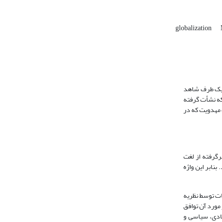
globalization
ز یک طرف شاهد
که نشأت گرفته
گ مهدویت که در
«جهانی‌شدن»، ابتدا مفهوم لغوی و اصطلاحی این دو تبیین می‌شود. جهانی‌شدن از نظر لغوی برابرنهاد واژه «globalization»- برگرفته از لغت
350)، جهانی، عمومی، جامع (نوروزی خیابانی،1387، ص 201) به کار می‌رود. بنابر این واژه
جات توسط نظریه
 مورد آن توافق
صادی، سیاسی و