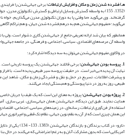
هـ) فشرده شدن زمان و مکان و افزایش ارتباطات:
برخی جهانی‌شدن را فرایندی م
(1352، 155) به واسطه گسترش وسایل ارتباطی و گسترش تکنولوژی مدرن،
گرفته‌اند. وی می‌گوید
«
می‌گوید:
«
مفهوم جهانی‌شدن هم به درهم فشرده شدن جهان، و هم تراکم آگاهی ن
همانطور که بیان شد ارائه تعریفی جامع از جهانی‌شدن کاری دشوار است، ولی با 
واسطه آن عرصه‌های اقتصادی، سیاسی، اجتماعی، و فرهنگی، در جامعه جهانی واح
در واکاوی مفهوم جهانی‌شدن می‌توان به سه دیدگاه‌ اشاره کرد:
1. پروسه بودن جهانی‌شدن:
برخی قائلند جهانی‌شدن یک‌ پروسه‌ تاریخی است. در 
و پیشرفت اطلاعات، تسریع در حمل و نقل و فشردگی زمان و مکان، شاهد این م
طبیعی، روز به روز در دنیا پیوستگی و همبستگی ایجاد می‌کنند.
2. پروژه‌ بودن جهانی‌شدن:
پروژه به معنای این است که یک طیف یا جریان خاصی
هدایت نمایند. طبق این دیدگاه، جهانی‌شدن همان جهانی‌سازی، غربی سازی، آمری
استفاده از فن‌آوری ارتباطات رسانه‌ای، در زمینه‌های سیاسی، اجتماعی، اقتصادی 
این همان چیزی است که از آن به نظم نوین جهانی، نظام تک قطبی و امپراتوری جهانی
«تارو» در کتاب برند
آمریکایی است که بدون مشارکت آنان و به رغم اعتراضاتی که می‌کنند در حال بن