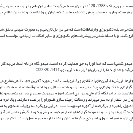
: طبق این دیدگاه، جهانی‌شدن نه پروژه است و نه پروسه. بهروزی لک (1388، 128) در این زمینه می‌گوید: «طبق‌ این‌ تلقی‌ در 
ه‌ و فرصت‌ نوظهور نه‌ مطلقا پیش‌ اندیشیده‌ است‌ که‌ بتوان‌ پروژه‌ نامید، و نه‌ بدون‌ اطلاع‌ ج
شرفت بی‌سابقه تکنولوژی و ارتباطات است که طی مراحل تاریخی و به صورت طبیعی محقق شد
اری کند، و با مسلط شدن بر پیشرفت‌های تکنولوژی و سایر امکانات ارتباطی، توانسته ا
هدی کسی است که خدا او را به حق هدایت کرده است. مهدی گاه در نام اشخاص به کار رفت
 ما را از یاران او قرار دهد (زبیدی، 1414، 20: 332).
جارها، ارزش‌ها، آیین‌های اعتقادی و رفتاری است که در مورد آخرین حجت الاهی مطرح می
گزاره‌ای یا تک واره‌ای، پرداختن به موضوعات، مسائل، روایات، توقیعات، ادعیه، داستا
ن‌‌مند در برابر نگاه گزاره‌ای و موردی است. آموزه مهدویت مجموع معارف منسجم و نظا
 انتظار او به سر می‌برند و رسالت زمینه‌سازی ظهور او را بر عهده دارند. و بالاخره د
 اصول راهبردی برگرفته از آموزه مهدویت است. در این رویکرد به روایات مهدوی به صو
د به آموزه مهدویت و مجموعه گزاره‌ها و اخبار مهدویت برشی زد و با نگرش خاص هر آنچ
ای آن به همراه اصول راهبردی برگرفته از آن را که ناظر به حوزه عمل است، دکترین مه