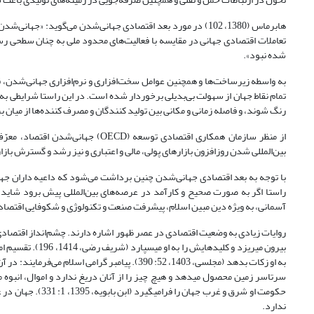
هابرماس (1380، 102) در مورد بعد اقتصادی جهانی‌شدن می‌‌گوید
تعاملات اقتصادی جهانی در مقایسه با فعالیت‌های محدود ملی به چنان سطحی رسی
شده نبود».
به واسطه زیرساخت‌ها و هم‏چنین عوامل سخت‌افزاری و نرم‌افزاری جهانی‌شدن، 
تمام نقاط جهان از سهولت بی‌بدیلی برخوردار شده است. در این راستا شرایطی به
رنگ شوند، و فاصله زمانی و مکانی بین تولید کنندگان و مصرف کننده‌ها از میان
از منظر سازمان همکاری اقتصادی تو
بین‌المللی شدن روزافزون بازارهای پولی، مالی و اعتباری و نیز رشد و گسترش بازارهای
با توجه به بعد اقتصادی جهانی‌شدن چنین برداشت می‌شود که داعیه داران جها
راستا اگر به صورت صحیح و کارآمد در عرصه‌های بین‌المللی پیش برود شاید د
آسمانی، به ویژه دین مبین اسلام، پیشرفت صنعت و تکنولوژی و شکوفایی اقتصا
روایات زیادی به وضعیت اقتصادی در عصر ظهور اشاره دارند. چشم‌انداز اقتصادی ع
بیرون می‏ریزد و 
به او زکات بدهد (مجلسی، 1403، 52: 390). پیامبر 
حکومت او شرق و غر
ندارد.