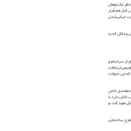
 نظر مک لوهان
ر کنار هم قرار
هکده‌ای با ابعاد جهانی زندگی خواهیم کرد». رابرتسون (1380، 35) نیز در مورد جهانی‌شدن
 و مکان که به
و از سرانجام و
نا، با گذشت زمان و گسترش طبیعی ارتباطات
که این تحولات
 به مقصدی خاص
 تلاش دارد با
ال نفوذ کند، و
هانی‌شدن طرح ساختمانی