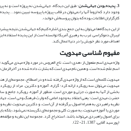
3. پدیده بودن جهانی‌شدن
وجود دارد که‌ لزوماً‌ آنها را نمی‌توان‌ در قالب‌ پروژه‌ یا پروسه‌ تبیین‌ نمود... پدید
کارگزاران‌ اطلاعات‌ بوده‌ که‌ بتوان‌ پروسه‌اش‌ خواند».
از این دیدگاه‌ها می‌توان به این جمع بندی اشاره کنیم که جهانی‌شدن نتیجه پی
لیبرال دموکراسی غرب به رهبری آمریکا توانسته است از این پدیده استفاده ابز
اهداف مورد نظر خویش را در دنیا اعمال کند.
مفهوم شناسی مهدویت
واژه مهدی اسم مفعول از «هدی» است. تاج العروس در مورد واژه مهدی می‌گوید: م
اسم عَلَم شده است، و همین نام مهدی است که بشارت داده شده در آخرالزمان می‌آید و خداوند
مهدویت کلمه‌ای است که از واژه مهدی گرفته شده و در اصطلاح، مجموعه‌ای از هن
مهدویت می‌توان سه رویکرد ارائه کرد: گزاره، آموزه و دکترین. مراد از رویکرد 
بخشی از آنها به صورت جزئی و موردی است. منظور از آموزه، رویکرد جامع و ساما
حضرت مهدی است؛ یعنی اعتقاد به وجود امامی که وارث فرهنگ وحی است، جهانیان در
نظریه‌ راهبردی به همراه اصول برگرفته از آن است، و دکترین مهدویت نظریه و
موردی یا آموزه مهدویت، به صورت کلی و مجموعه‌ای نگریسته نمی‌شود، بلکه بای
برای اصول راهبردی می‌تواند باشد، استخراج کرد. مجموعه این نظریه و مؤلفه‌ه
(پورسید آقایی، 1387، 21- 22).