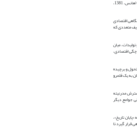
فرهنگی ریشه می‌گیرد. دلیل چنین ابهامی می‌تواند این امر باشد که «این پدیده به حد نهایی تکامل خود نرسیده است، و هر روز چهره تازه‌ای از ابعاد آن نمایان می‌شود» (هانس، 1381،
ا نگاهی اقتصادی
اریف متعددی که
 تولیدات، میان
عتقد است که جهانی‌شدن حاصل یکپارچگی اقتصادی،
ی متحول و برچیده
رعتی شتابان به یک قلمرو
دن را نتیجه طبیعی رشد و گسترش مدرنیته
 محلی جوامع دیگر
کویاما (1393، 104) با مطرح کردن نظریه «پایان تاریخ»،
 قرار گیرد تا