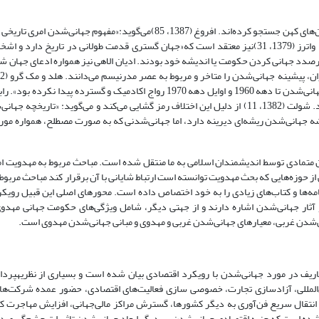
برخی نظریه‌پردازان، جهانی‌شدن را پدیده‌ای قدیمی دانسته و مبدا آن را در تمدن‌های کهن جستجو کرده‌اند. افروغ (1387، 85)می‌گوید
تقریبا می‌توان اذعان کرد تمام انبیا به گونه‌ای ادعای جهانی‌شدن را داشته‌اند». واترز (1379، 31)نیز معتقد است که«جهان گستری قدمت طولانی در 
صدد جهانی کردن حکومت یا اندیشه خود بودند. ادیان الاهی نیز همواره ادعای جهان ش
35)نیز جهانی‌شدن راهم‌زمان با آغاز دوره مدرنیته و ظهور سرمایه‌داری می‌داند. شولت (1382، 11) از دلیل این اختلاف رمز گشایی می‌کند و می‌گو
یشه جهانی‌شدن ریشه‌ای دیرینه دارد، اما جهانی‌شدنی که به صورت مصطلح، همواره مورد
متمادی توسط اندیشمندان اسلامی به ما منتقل شده است. مباحث مربوط به مهدویت امر
ز حوزه‌هایی که بحث مهدویت توانسته است ارتباط شایانی با آن برقرار کند مباحث مربوط
نامه‌ها و کتاب‌های زیادی را به خود اختصاص داده است. محورهای اصلی این قبیل رویک
 آثار جهانی‌شدن اشاره دارند و از جهتی دیگر، شامل ویژگی‌های حکومت جهانی مهدو
ی‌شدن غربی، معیارهای جهانی‌شدن غربی و مهدوی و مبانی جهانی‌شدن مهدوی است.
تعاریف در مورد جهانی‌شدن با رویکرد اقتصادی بیان شده است و بسیاری از نظریه­پردا
‌المللی، آزاد‌سازی تجارت، خصوصی سازی فعالیت‌های اقتصادی، حضور عمده شرکت‌ها
انتقال سریع فن‌آوری به دیگر کشورها، گسترش مراکز مالی‌جهانی، افزایش مهاجرت ک
ده ‌است که جنبه اقتصادی جهانی‌شدن، بر دیگر ابعاد جهانی‌شدن تاثیرات چشم‌گیری داشت