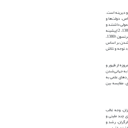
:«مفهوم جهانی‌شدن امری تاریخی و دیرینه است.
تاریخ دارد و اشخاص، دولت‌ها و
مولی داشتند و
خود را محدود به یک زمان و مکان خاص نمی‌کردند». برخی دیگر از نظریه‌پردازان، پیشینه جهانی‌شدن را متاخر و مربوط به عصر مدرنیسم می‌دانند. هلد و مک گرو (1382، 2)پیشینه
جهانی‌شدن را اوایل شکل گیری دوران مدرنیته می‌دانند و می‌گویند: «اصطلاح جهانی‌شدن تا دهه 1960 و اوایل دهه 1970 رواج اکادمیک و گسترده پیدا نکرده بود». رابرتسون (1380،
ید: «تاریخچه جهانی‌شدن بر اساس
 توجه و تلاش‌
وزه از ظهور و
 به جهانی‌شدن
ردهای علمی به
ی، مقایسه بین
زان، وجه غالب
ی چند ملیتی و
ارگران، رشد و
ه‌‌ ‌‌باشد.