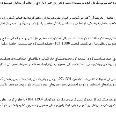
نی‌شدن، غالبا از تعریف آن آغاز می‌شود. برخی از نظریه‌پردازان سعی کرده‌اند جهانی‌شدن را ب
لکه جنبه‌های فرهنگی، اجتماعی و سیاسی زندگی بشری را نیز در بر می‌گیرد. برخی از تع
ادی معنا کرده‌اند. آنان وجه غالب جهانی‌شدن را به معنای افزایش روند جابجایی منابع و
کشورها در قالب تشکیلات سازمان یافته، برای اداره فعالیت‌های اقتصادی در عرصه بین‌المللی بیان می‌کنند. کومسا (1388، 183) م
جهانی‌شدن، فرایندی اجتماعی است که در نتیجه آن، محدودیت‏های جغرافیایی و نظام‏های اجتماعی و فرهنگ
ند و به تشدید آگاهی عمومی منجر می‏شود. به عقیده بایلیسن (1382، 39) جهانی‌شدن روندی جاری است که جهان به موجب آن از ابعاد مختلف و عموما با س
مدرنیته را در بهترین وجه می‌توان عصری توصیف کرد که ویژگی شاخص آن تحولات دائمی است (بامن،1391، 27). برخی جهانی‌ش
عنای در هم گره خوردن رویدادهای اجتماعی و روابط اجتماعی سرزمین‌های دوردست با تار و پود موضعی یا
برخی به جهانی‌شدن با نگاه گسترش فرهنگ لیبرال دموکراسی غربی می‌نگرند. فو
نون در بخش‌های زیادی از جهان، ایدئولوژی جهان شمول و مشروع که بتواند در جایگاهی