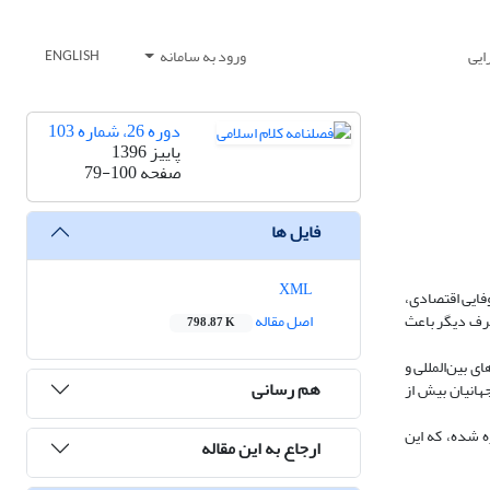
ایی
ورود به سامانه
ENGLISH
دوره 26، شماره 103
پاییز 1396
صفحه
79-100
فایل ها
XML
فایی اقتصادی،
طرف دیگر باعث
اصل مقاله
798.87 K
 بین‌المللی و
هم رسانی
هانیان بیش از
ه شده، که این
ارجاع به این مقاله