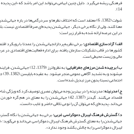
14).
شولت (1382، 6) معتقد است که اختلاف نظرها و سردرگمی‌ها در باره جها
معنا کنند، ولی از نگاه برخی دیگر، جهانی‌شدن پدیده‌ای صرفاً اقتصادی نیست، ب
در این عرصه ارائه شده به قرار زیر است:
الف) آزادسازی اقتصادی:
برخی نظریه‌پردازانجهانی‌شدن را عمدتا با رویکرد اقتص
مالی و زیست محیطی است.
ب) برچیده شدن مرزهای جغرافیایی:
به نظرواترز (1379، 12) 
می‏شو
اجتماعی نسبتا بدون مرز تبدیل شده است.
ج) مدرنیته:
قلمداد می‌کنند. گیدنز (1387، 42) جهانی‌شدن را به م
می‌داند، پدیده‌ای که می‌توان آن را نوعی تلاقی حاضر و غایب دانست
.
د) گسترش فرهنگ لیبرال دموکراسی غربی:
جهانی‌شدن را به معنای گسترش فرهنگ لیبرال دموکراسی می‌داند و می‌گوید: «اک
لیبرال دموکراسی را به چالش بکشد وجود ندارد».