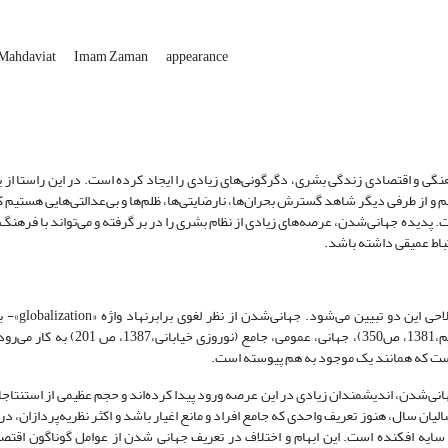
Mahdaviat
Imam Zaman
appearance
ی و اقتصادی زندگی بشری، دگرگونی‌های زیادی را ایجاد کرده است. در این راستا ا
و از طرفی دیگر شاهد گسترش بحران‌ها، نارضایتی‌ها، ظلم‌ها و بی‌عدالتی‌هایی هستیم 
ت. پدیده جهانی‌شدن، عرصه‌های زیادی از نظام بشری را در بر گرفته و می‌تواند با فرهن
تباط عمیقی داشته باشد.
برای آشکار شدن نسبت «مهدویت» با 
«globe»- است. لغت «globe» در معانی: کُره، گوی، کروی کردن، گرد کردن (حییم،1381، ص
جهانی‌شدن، اندیشمندان زیادی در این عرصه ورود پیدا کرده‌اند و حجم عظیمی از استنتا
لیان سال، هنوز تعریف واحدی که جامع افراد و مانع اغیار باشد و اکثر نظریه‌پردازان، در
، سایه افکنده است. این ابهام و اختلاف در تعریف جهانی شدن از عوامل گوناگون اقت