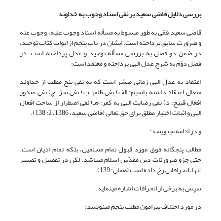
بررسی دلایل قاضی سعید بر نفی اسناد وجوب به خداوند
قاضی سعید قمّی به طور مبسوط به مسأله اسناد وجوب علیه، وجوب عنه
و ضرورت سابق پرداخته است. ایشان در باب پنجم از ابواب کتاب توحید،
در ضمن دو فصل به بررسی مسأله توحید و عدل پرداخته است. در
فصل دوّم به شرح عدل الهی پرداخته و معتقد است:
اعتقاد به عدل الهی زمانی میسّر است که به نفی پنج مطلب از خداوند
متعال اعتقاد داشته باشیم: الف) نفی ظلم؛ ب) نفی شرّ؛ ج) نفی صدور
افعال قبیح؛ د) نفی رضایت الهی به کفر؛ هـ) نفی اضطرار از ساحت افعال
الهی و اثبات اختیار مطلق برای حق تعالی (قاضی سعید، 1386، 2: 138).
و در ادامه می‏نویسد:
مطالب پنجگانه فوق مورد قبول تمام مسلمین، بلکه تمام ادیان است.
حتی جزو ضروریّات دین مقدّس اسلام می‏باشد. لکن در تفصیل و تفسیر
آنها، انحرافاتی رخ داده است (همان: 139).
سپس به برخی از انحرافات اشاره می‏نماید.
در مورد اختلاف پیرامون مطلب پنجم می‏نویسد: