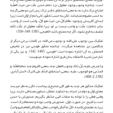
است، چنانچه وجوب وجود معلول نزد تمام شدن علّت من حیث العلّیة
امتناع ترک دارد نه به معنى استحقاق ذمّ بر ترک؛ پس این دو معنى گرچه
به حسب مفهوم متباین‏‏اند، لکن به‏ حسب تحقّق، ثانى اعم از اوّل است؛ زیرا
ابتداى آفرینش و وجود نظام کلّ من حیث هو کلّ، واجب است از واجب،
بنابر تمامیّت علّت، و واجب نیست بر او، زیرا تخلّف معلول از علّت تامّه
متّصف به قبح نشود، اگر چه ممتنع باشد (لاهیجی، 1383: 349-350)
تفکیک بین «وجوب علی الله» و «وجوب من الله» در کلمات برخی دیگر از
متکلمین نیز مشاهده می‏گردد؛ چنانچه محقّق طوسی نیز در تلخیص
المحصّل به آن اشاره نموده است (طوسی، 1405: 342). و نیز یکی از
شارحین تجرید الاعتقاد بدان فرق اشاره نموده، می‏نویسد:
و اعترض علیه بأنّ ذلک وجوب الفعل عنه، بمعنى اللزوم عند تمام العلّة، و
المدّعى هو الوجوب علیه، بمعنى استحقاق الذّمّ على الترک (استرآبادى،
1382، 2: 468).
تفکیک مذکور هر چند به طور کلی صحیح و به‏جاست، لکن به نظر می‏رسد
معنای اوّل و دوّم در اسناد به خداوند متعال، تساوی مصداقی دارند، زیرا
وقتی فعلی را با توجّه به صفات الهی مدّنظر بگیریم، صدورش یا حسن
است یا قبیح، در صورت اوّل، صدورش واجب بوده و ممتنع‏الترک است،
زیرا به مقتضای قاعده «کلّ ما أمکن للواجب تعالی بالإمکان العام فهو واجبٌ
له» و با توجّه به تحقّق مبادی صدور در ذات الهی، صدورش از ذات الهی