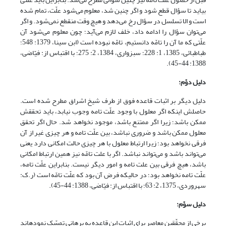
بیاید تا سؤال قطع شود و اگر چنین شد، معلوم می‌شود علّت، تمام شده
است و الا تسلسل در سؤال رخ می‌دهد و هیچ وقت منقطع نمی‌شود. و اگر
می‌توان سؤال را ادامه داد، خلف لازم می‌آید؛ چون معلوم می‌شود آن
علّتی که ما آن را تامّه دانستیم، تامّه نبوده است (ابن سینا، 1379: 548؛
طباطبائی، 1385، 1: 228؛ سبزواری، 1384، 2: 275؛ با اقتباس از: فیّاضی،
1388: 44-45).
دلیل دوّم:
دلیل دیگر بر اثبات قاعده فوق از طرف شیخ اشراق مطرح شده است.
حاصلش اینکه اگر معلول با وجود علّت تامه وجوب نیابد، باید تحققش
ممکن باشد؛ زیرا اگر ممتنع باشد، موجود نخواهد شد. حال اگر تحقق
معلول ممکن باشد و ضروری نباشد، بین علّت تامه و هر چیزی غیر از آن
فرقی نخواهد بود؛ زیرا ارتباط معلول با هر چیزی حالت امکانی دارد یعنی
می‌تواند باشد و می‌تواند نباشد. اگر با علت تامّه نیز همین ارتباط امکانی
باشد، هیچ فرقی بین علت تامه و امور دیگر نیست. بنابراین علّت تامه،
علّت تامه نخواهد بود؛ در حالی‏که فرض آن بود که علّت تامّه است (ر.ک:
سهروردی، 1375، 2: 63؛ با اقتباس از: فیّاضی، 1388: 44-45).
دلیل سوّم:
برخی از محقّقین معاصر برای اثبات این قاعده به برهانی تمسّک نموده‏اند