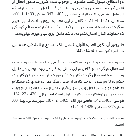
دو اصطلاح، می‏توان گفت مقصود از «وجوب عنه» ضرورت صدور افعال از
فاعل آنها به مقتضای وجود برخی صفات در ذات فاعل است، اعم از اینکه
آن فاعل، طبیعی باشد یا ارادی (طوسی، 1405: 342؛ فیّاض،1430، 1: 401؛
سبحانی، 1425، 4: 121). گاهی از این معنا به لزوم یا اقتضاء نیز تعبیر
می‏گردد، چنانچه ابن‏سینا در مقام اثبات نبوّت با اشاره به منافع کوچکی
که خداوند آنها را اهمال ننموده، مانند دادن ابرو، لب و غیره، می‏نویسد:
فلا یجوز أن تکون العنایة الأولى تقتضی تلک المنافع و لا تقتضی هذه التی
هی أسها (ابن سینا، 1404: 442).
«وجوب علیه» دو کاربرد مختلف دارد: گاهی مرادف با «وجوب عنه»
استعمال می‏گردد، و گاهی مباین با آن به کار می رود. وقتی در مقابل
وجوب عنه استعمال گردد، کاربرد دوّم مورد نظر است. در این کاربرد،
حکم به لزوم صدور برخی کارها از فاعل می‏گردد، به طوری که مستلزم
احاطه و مولویّت بر فاعل و زیر سؤال قرار دادن اوست. مقصود از «وجوب
علیه» در این نوشتار، همان کاربرد اوّل است (فخر رازی، 1420، 22: 132؛
طوسی، 1405: 342؛ قاضى نور الله‏، 1409، 2: 187؛ شهرستانی، بی‏تا: 88؛
همان: 37؛ سبحانی، 1425، 4: 121).
محقّق لاهیجی با تفکیک بین «وجوب علی الله» و «وجوب من الله»، معتقد
است:
اوّلی به معنای استحقاق ذمّ بر ترک آن است، و دوّمی به معنى امتناع ترک