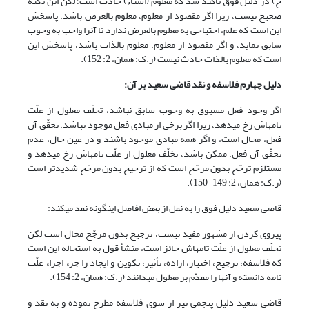
ج) در دلیل فوق تأکید شد که معلوم (اشیاء) حادث است؛ لکن این نکته
صحیح نیست، زیرا اگر مقصود از معلوم، معلوم بالعرض باشد، پاسخش
این است که علم، احتیاجی به معلوم بالعرض ندارد تا آن‏را واجب به وجوب
سابق نماید، و اگر مقصود از معلوم، معلوم بالذات باشد، پاسخش این
است که معلوم بالذات حادث نیست (ر.ک: همان، 2: 152).
دلیل چهارم فلاسفه و نقد قاضی سعید بر آن:
اگر وجود فعل مسبوق به وجوب سابق نباشد، تخلّف معلول از علّت
تامه‏اش رخ می‏دهد، زیرا اگر برخی از مبادی فعل موجود نباشد، تحقّق آن
فعل، محال است، و اگر همه مبادی موجود باشند و در عین حال، عدم
تحقّق آن فعل، ممکن باشد، تخلّف معلول از علّت تامه‏اش رخ می‏دهد و
مستلزم ترجّح بدون مرجّح است که از ترجیح بدون مرجّح شدیدتر است
(ر.ک: همان، 2: 149-150).
قاضی سعید دلیل فوق را به نقل از بعض افاضل اینگونه نقد می‏کند:
پیروی کردن از مشهور مفید نیست، ترجیح بدون مرجّح محال است لکن
تخلّف معلول از علّت تامه‏اش جائز است، منشأ قول به استحاله این است
که فلاسفه، ترجیح، اختیار، اراده، تأثیر، تکوین و ایجاد را جزء اجزاء علّت
تامه دانسته و آنها را مقدّم بر معلول می‏دانند (ر.ک: همان، 2: 154).
قاضی سعید دلیل پنجمی نیز از سوی فلاسفه مطرح نموده و به نقد و