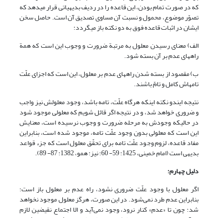
که در صورت تمام بودن، این قاعده را در ردیف بدیهیاتی قرار می‏دهد که
تصوّر موضوع، محمول و نسبت آن مساوی تصدیق آن است. حاصل سخن
ایشان در اثبات قاعده فوق به دو نکته باز می‏گردد:
الف) معنای رسیدن معلول به مرتبة ضرورت و وجوب این است که همة
راه‏های عدم بر آن بسته شود.
ب) مقصود از بسته شدن راه‏های عدم بر معلول، این است که اجزای علّت
تامه‏اش کامل و تامّ باشند.
نتیجه این‏دو نکته اینکه هرگاه علّت، تامه باشد، وجود معلولش نیز واجب
و ضروری خواهد شد، و در نتیجه اگر قائل شویم که معلولی موجود شود
در حالی‏که وجودش به مرحله ضرورت و وجوب نرسیده است، معنایش
این است که معلولی بدون وجود علّت تامه، موجود شده است، بنابراین
مفاد قاعده، لزوم وجود علّت تامه برای تحقّق معلول است که جزء قواعد
بدیهی است (امام خمینی، 1425: 59- 60؛ نیز: همو، 1382: 87- 89).
دلیل چهارم:
اگر معلول با وجود علّت ضروری نشود، راه عدم بر معلول باز است؛
بنابراین عدم طرد نمی‌شود. در این صورت، هرگز معلول موجود نخواهد
شد؛ چون تا «عدم» کنار نرود، وجود نمی‌آید و الا اجتماع نقیضین لازم