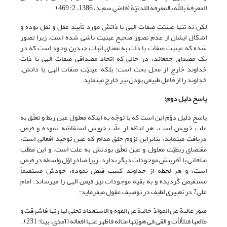
المعرفة باللّه بالمعرفة اللدنیّة (قاضی سعید، 1386،‏ 2: 469).
لکن نه تنها عینیّت صفات الهی با ذاتش مورد تأیید عقل و نقل بوده و
اشکال ایشان از عدم تصور صحیح عینیت ناشی شده است، زیرا تصور
شده که عینیت صفات با ذات به معنای اثبات چندین وجود است که در
یک مصداق جمع‏اند، در حالی که اتحاد مصداقی صفات الهی با ذات
خداوند خارج از محل بحث است؛ بلکه عینیّت صفات الهی با ذاتش،
خداوند را از فاعل طبیعی بودن نیز خارج می‏نماید.
پاسخ دلیل دوم:
پاسخ دلیل دوّم این است که با توجّه به اینکه معلول عین ربط و تعلّق به
علت خویش است، هر لحظه از علّت خویش استفاضه نموده و فیض
دریافت می‏نماید، بنابراین لزوم خلق مدام که عین توحید افعالی است،
مقتضای ربطیّت معلول و عین تعلّق بودنش به علت است، و این مطلب
منافاتی با آفرینش موجودات دیگر ندارد، زیرا صادر اوّل واسطه در فیض
است، و هر لحظه از خداوند کسب فیض نموده، خودش مستقیماً
مستفیض گردیده و به بقیه موجودات نیز فیض الهی را می‏رساند. امام
علی7 در تعبیری لطیف در توصیف عقول می‏فرماید:
صور عالیة عن الموادّ خالیة عن القوة و الاستعداد تجلى لها ربّها فاشرقت و
طالعها فتلألأت و القى فى هویّتها مثاله فاظهر عنها افعاله (آمدی، بی‏تا: 231).