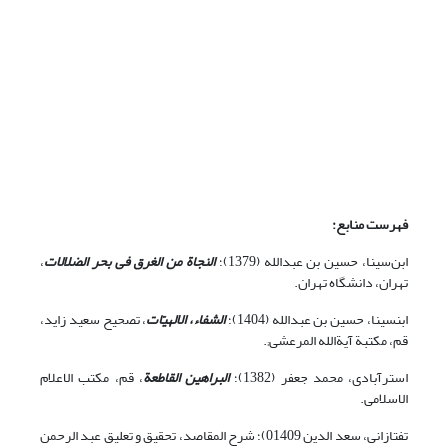
فهرست منابع:
ابن‌‏سینا، حسین ‌بن عبدالله (1379)؛
النجاة من الغرق فى بحر الضلالات
،
تهران، دانشگاه تهران.
ابن‏سینا، حسین ‌بن عبدالله (1404)؛
الشفاء، الالهیّات
، تصحیح سعید زاید،
قم، مکتبة آیة‏الله المرعشى;.
استرآبادى،‏ محمد جعفر (1382)؛
البراهین القاطعة
، قم، مکتب الاعلام
الاسلامی.
تفتازانی، سعد الدین 01409)؛ شرح المقاصد، تحقیق و تعلیق عبد الرحمن