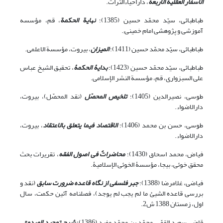
الاسفار العقلیة الاربعة
، داراحیاء‏التراث.
طباطبائی، سیّد محمّد حسین (1385)؛
نهایة الحکمة
، قم، مؤسسه
آموزشی و پژوهشی امام خمینی;.
طباطبائی، سیّد محمّد حسین (1411)؛
المیزان
، بیروت، مؤسسة الاعلمی.
طباطبائی، سیّد محمّد حسین (1423)؛
بدایۀ الحکمۀ
، تحقیق الشیخ عباس
علی السبزواری، قم، مؤسسة النشر الإسلامی.
طوسی، نصیرالدین (1405)؛
تلخیص المحصّل
(نقد المحصّل)، بیروت،
دارالاضواء.
طوسی، حسن بن محمد (1406)؛
الاقتصاد فیما یتعلق بالاعتقاد
، بیروت،
دارالاضواء.
فیاض، محمد اسحاق (1430)؛
محاضراتٌ فی اصول الفقه
، تقریرات بحث
محقق خوئی، بی‏جا، مؤسسۀ الخوئی الإسلامیۀ.
فیاضی، غلامرضا (1388)؛
جبر فلسفی از نگاه قاعده ضرورت سابق
(نقد و
بررسی قاعده الشیئ ما لم یجب لم یوجد)، فصلنامه آئین حکمت، سال
اول، زمستان 1388 ش2.
قاضی سعید القمّی، محمّد بن محمّد مفید (1386)؛
شرح توحید الصدوق
،