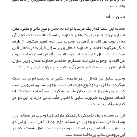
واجب است.
تبیین مسأله
مسأله این است که از یک طرف با توجّه به حسن و قبح ذاتی و عقلی، عقل
انسان، لزوم انجام برخی کارها بر خداوند را استکشاف می‏نماید، که از آن
به «وجوب عن الله» و گاهی به «وجوب علی الله» تعبیر می‏شود. از طرف
دیگر هرگونه احاطه بر خداوند متعال و زیر سؤال قرار دادن افعال الهی
مردود است. حال با توجّه به این دو مطلب، مسأله این است که آیا «وجوب
عن الله» یا «وجوب علی الله» مستلزم احاطه بر خداوند متعال و زیر سؤال
قرار دادن اوست، تا حکم به نفی آن نمائیم، یا چنین استلزامی ندارد؟
وجوب سابق نیز که از آن در قاعده «الشیئ ما لم یجب لم یوجد» بحث
می‏گردد، داخل در موضوع مورد بحث است. وجوب سابق، ضرورتی است
که معلول قبل از تحقّق، بدان متّصف می‏گردد. مسأله این‏جاست که آیا
اتّصاف معلول به ضرورت سابق با اختیار علّت تنافی دارد، یا این دو در
کنار هم قابل جمع‏اند؟
این دو مسأله رابطه نزدیکی با یکدیگر دارند، زیرا وجوب در مسأله اوّل،
وصف فاعل است، و وجوب در مسأله دوّم، وصف فعل است. و این دو
پرسش، مسأله اصلی در اسناد وجوب به خداوند متعال هستند که در
این پژوهش بدان‏ها پرداخته شده است.