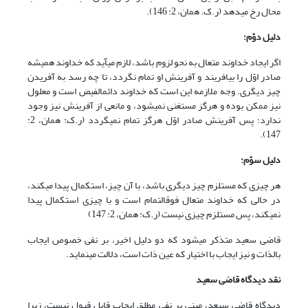
محال رخ می‏دهد (ر.ک. همان، 2: 146).
دلیل دوّم:
اگر ایجاد خداوند متعال به نحو لزوم باشد، لازم می‏آید که خداوند همیشه
صادر اوّل را بیافریند و آفرینش او تمام نگردد، تا چه رسد به آفریدن
چیز دیگری. وجه ملازمه این است که خداوند دائم‏الفیض است و معلول
نیز ممکن بوده و هرگز مستغنی نمی‏شود، و مانعی از آفرینش نیز وجود
ندارد؛ پس آفرینش صادر اوّل هرگز تمام نمی‏گردد (ر.ک: همان، 2:
147).
دلیل سوّم:
هر چیزی که مستلزم چیز دیگری باشد، با آن چیز، استکمال پیدا می‏کند،
در حالی که خداوند متعال فوق‏التمام است و با چیزی استکمال پیدا
نمی‏کند، پس مستلزم چیزی نیست (ر.ک: همان، 2: 147)
قاضی سعید متذکر می‏شود که دو دلیل اخیر، بر نفی خصوص ایجاب
بالذات و نیز ایجاب با اختیار که عین ذات است، دلالت می‏نماید.
نقد دیدگاه قاضی سعید
دیدگاه قاضی سیعد، مبنی بر نفی مطلق ایجاب قابل قبول نیست، زیرا