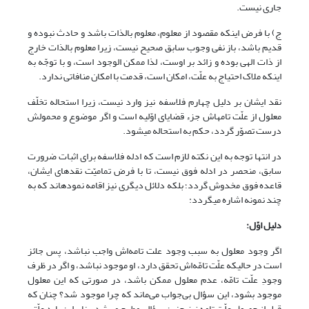
جاری نیست.
ج) با فرض اینکه مقصود از معلوم، معلوم بالذات باشد و حادث نبوده و
قدیم باشد، باز نفی وجوب سابق صحیح نیست، زیرا معلوم بالذات خارج
از ذات الهی بوده و زائد بر اوست، لذا ممکن الوجود است، و با توجّه به
اینکه ملاک احتیاج به علّت، امکان است، قدمت با امکان منافاتی ندارد.
نقد ایشان بر دلیل چهارم فلاسفه نیز وارد نیست، زیرا استحاله تخلّف
معلول از علّت تامه‏اش جزء قضایای اوّلیه است و اگر موضوع و محمولش
درست تصوّر گردد، حکم به استحاله می‏شود.
در انتها توجه به این نکته لازم است که ادله فلاسفه برای اثبات ضرورت
سابق، منحصر در ادله فوق نیست، تا با فرض تمامیّت نقدهای ایشان،
قاعده فوق مخدوش گردد؛ بلکه دلائل دیگری نیز اقامه نموده‏اند که به
چند نمونه اشاره می‏گردد:
دلیل اوّل:
اگر وجود معلول به سبب وجود علت تامه‏‌اش واجب نباشد، پس جائز
است در حالی‏که علّت تامّه‌‏اش تحقق دارد، او موجود نباشد، و اگر در ظرف
وجودِ علّت تامّه، عدم معلول ممکن باشد، در صورتی که این معلول
موجود بشود، این سؤال بی‌جواب می‌ماند که چرا موجود شد؟ چنان که
قبل از حصول علّت تامه نیز چنین سؤالی مطرح می‌شد. بنابراین باید علّتی