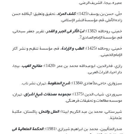
عمیره، بی‏جا، الشریف الرضی.
حلّی، حسن بن یوسف (1425)؛
کشف المراد
، تحقیق وتعلیق: آیۀ‏الله حسن
زاده الآملی، قم، مؤسسة النشر الإسلامی.
خمینی، روح‏الله (1382)؛
لبّ الأثر فی الجبر و القدر
، تقریر جعفر سبحانی،
قم، مؤسسة الإمام الصادق7.
خمینی، روح‏الله (1425)؛
الطلب و الإرادۀ
، قم، مؤسسۀ تنظیم و نشر آثار
الإمام الخمینی;.
رازى، فخرالدین، ابوعبدالله محمد بن عمر (1420)؛
مفاتیح الغیب
،‏ بی‏جا،
دار احیاء التراث العربى.
سبزواری، حاجی ملاّ هادی (1384)؛
شرح المنظومة
، تهران، نشر ناب.
سهروردی، شهاب الدین (1375)؛
مجموعه مصنفات شیخ اشراق
، تهران،
موسسه مطالعات و تحقیقات فرهنگى.
شهرستانی، محمد بن عبد الکریم (بی‏تا)؛
الملل والنحل
، پاکستان، مکتبة
عثمانیّة.
صدرالمتألهین‏، محمد بن ابراهیم شیرازی (1981)؛
الحکمة المتعالیة فى