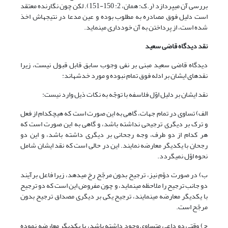
بررسی آن می‏پردازد (ر.ک: همان، 2: 150-151). لکن چون نگارنده معتقد
است دلیل فوق مصادره به مطلوب بوده و عین مدعا در نتیجه‏اش اخذ
شده است، از پرداختن به آن خودداری می‏نماید.
نقد دیدگاه قاضی سعید
دیدگاه قاضی سعید مبنی بر نفی وجوب سابق قابل قبول نیست، زیرا
نقدهای ایشان بر ادله فوق تمام نبوده و مورد خدشه‏اند:
نقد ایشان بر دلیل اوّل فلاسفه با توجّه به نکات ذیل وارد نیست:
الف) تساوی در تمام جهات، گاهی به این صورت است که هیچ‏کدام از فعل
و ترک بر دیگری ترجیحی نداشته باشد، و گاهی به این صورت است که
هر کدام از دو طرف، وجه رجحانی بر دیگری داشته باشد، و این دو
رجحان با یکدیگر معارضه نمایند. این در حالی است که نقد ایشان شامل
نحوه اوّل نمی‏گردد.
ب) در صورت دوّم نیز، ترجیح بدون مرجّح رخ می‏دهد، زیرا فاعل برآیند
دو جانب ترجیح را ملاحظه می‏نماید، و چون مفروض این است که دو ترجیح
با یکدیگر معارضه می‏نمایند، ترجیح یکی بر دیگری مصداق ترجیح بدون
مرجّح است.
ج) وقتی دو داعی متساوی وجود داشته باشد، با یکدیگر معارضه نموده