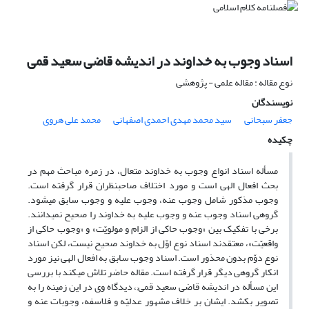
اسناد وجوب به خداوند در اندیشه قاضی سعید قمی
نوع مقاله : مقاله علمی - پژوهشی
نویسندگان
جعفر سبحانی
سید محمد مهدی احمدی اصفهانی
محمد علی هروی
چکیده
مسأله اسناد انواع وجوب به خداوند متعال، در زمره مباحث مهم در
بحث افعال الهی است و مورد اختلاف صاحب‏نظران قرار گرفته است.
وجوب مذکور شامل وجوب عنه، وجوب علیه و وجوب سابق می‏شود.
گروهی اسناد وجوب عنه و وجوب علیه به خداوند را صحیح نمی‏دانند.
برخی با تفکیک بین «وجوب حاکی از الزام و مولویّت» و «وجوب حاکی از
واقعیّت»، معتقدند اسناد نوع اوّل به خداوند صحیح نیست، لکن اسناد
نوع دوّم بدون محذور است. اسناد وجوب سابق به افعال الهی نیز مورد
انکار گروهی دیگر قرار گرفته است. مقاله حاضر تلاش می‏کند با بررسی
این مسأله در اندیشه قاضی سعید قمی;، دیدگاه وی در این زمینه را به
تصویر بکشد. ایشان بر خلاف مشهور عدلیّه و فلاسفه، وجوبات عنه و