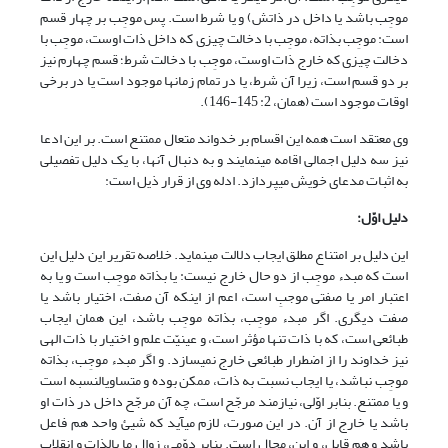
موجِب باشد یا داخل در ذاتش) و یا شرط است. پس موجِب بر چهار قسم
است: موجِب بذاته، موجِب با دخالت چیزی که داخل ذات اوست، موجِب با
دخالت چیزی که خارج ذات اوست، موجِب با دخالت شرط؛ قسم چهارم نیز
بر دو قسم است، زیرا آن شرط، یا در تمام زمان‏ها موجود است یا در برخی
اوقات موجود است (همان، 2: 145-146).
وی معتقد است همه این اقسام بر خدواند متعال ممتنع است. بر این ادعا
نیز سه دلیل اجمالی اقامه می‏نمایند و به دنبال آنها، با یک دلیل تفصیلی
به اثبات مدعای خویش می‏پردازد. ادله وی از قرار ذیل است:
دلیل اوّل:
این دلیل بر امتناع مطلق ایجاب دلالت می‏نماید. خلاصه تقریر این دلیل این
است که مبدء موجِب از دو حال خارج نیست: یا بذاته موجِب است و یا به
اعتبار امر یا صفتی موجبِ است، اعم از اینکه آن صفت، اختیار باشد یا
صفت دیگری. اگر مبدء موجِب، بذاته موجِب باشد، این همان ایجاب
طبائعی است، که با ذات تنها مؤثر است، و عینیّت علم و اختیار با ذات الهی
نیز خداوند را از اضطرار طبائعی خارج نمی‏سازد. و اگر مبدء موجِب، بذاته
موجِب نباشد، یا ایجاب نسبت به ذات، ممکن بوده و متساوی‏النسبه است
و یا ممتنع. بنابر اوّلی، نیازمند مرجّح است، چه آن مرجّح داخل در ذات او
باشد یا خارج از آن. در این صورت، لازم می‏آید که شیئ واحد هم فاعل
باشد و هم قابل، و این، محال است. بنابر دوّمی، زوال ما بالذات و انقلاب