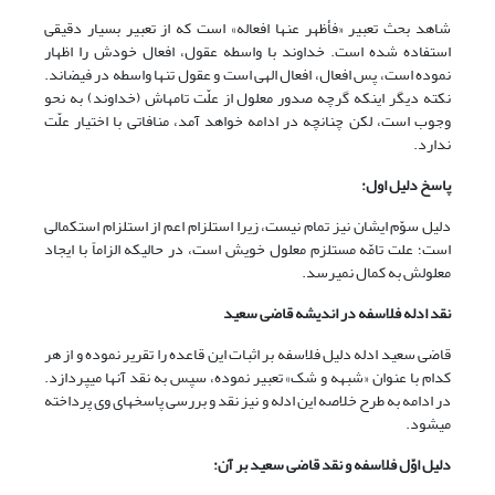
شاهد بحث تعبیر «فأظهر عنها افعاله» است که از تعبیر بسیار دقیقی
استفاده شده است. خداوند با واسطه عقول، افعال خودش را اظهار
نموده است، پس افعال، افعال الهی است و عقول تنها واسطه در فیض‏اند.
نکته دیگر این‏که گرچه صدور معلول از علّت تامه‏اش (خداوند) به نحو
وجوب است، لکن چنان‏چه در ادامه خواهد آمد، منافاتی با اختیار علّت
ندارد.
پاسخ دلیل اول:
دلیل سوّم ایشان نیز تمام نیست، زیرا استلزام اعم از استلزام استکمالی
است؛ علت تامّه مستلزم معلول خویش است، در حالی‏که الزاماً با ایجاد
معلولش به کمال نمی‏رسد.
نقد ادله فلاسفه در اندیشه قاضی سعید
قاضی سعید ادله دلیل فلاسفه بر اثبات این قاعده را تقریر نموده و از هر
کدام با عنوان «شبهه و شک» تعبیر نموده، سپس به نقد آن‏ها می‏پردازد.
در ادامه به طرح خلاصه این ادله و نیز نقد و بررسی پاسخ‏های وی پرداخته
می‏شود.
دلیل اوّل فلاسفه و نقد قاضی سعید بر آن: