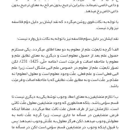
و داعی خاصی نمی‏ماند، بنابراین ترجیح بدون مرجّح به معنای ترجیح بدون
داعی خاص رخ می‏دهد.
با توجّه به نکات فوق روشن می‏گردد که نقد ایشان بر دلیل دوّم فلاسفه
نیز وارد نیست.
نقد ایشان بر دلیل سوّم فلاسفه نیز با توجّه به نکات ذیل وارد نیست:
الف) گرچه تابعیّت علم از معلوم به دو معنا اطلاق می‏گردد، یکی مستلزم
حصول علم بعد از حصول معلوم است و دیگری به معنای تطابق علم و
معلوم با ملاحظه اصالت و فرعیّت است (علامه حلّی، 1425: 231)، لکن
تصوّر تابعیّت علم از معلوم در خصوص علم الهی مشکل است، زیرا علم
الهی فعلی است و علم فعلی، علّت وجود معلوم است و معلول (معلوم) نه
مقدّم بر علّت است و نه مطابق علّت، تطابقی که با ملاحظه اصالت و فرعیّت
باشد.
ب) تلازم متضایفین به معنای اعطاء وجوب توسّط یکی به دیگری نیست تا
قسم سوّمی باشد، بلکه همان‏طوری که وجود متضایفین معلول علّت ثالثی
است، تلازم‏شان نیز از طرف همان علت ثالث عطا می‏گردد. مضافاً اینکه
فرض متضایفین در مسأله ما جاری نیست، زیرا گرچه علّت تامه به
معلولش وجوب می‏دهد، لکن هرگز معلول به علّتش وجوب نمی‏دهد؛ پس
با قبول اینکه وجوب در متضایفین قسم سوّمی است لکن در مسأله ما