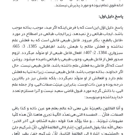
ادله فوق تمام نبوده و مورد پذیرش نیستند.
پاسخ دلیل اول:
پاسخ دلیل اوّل این است که با فرض این‏که اگر مبدء موجِب، بذاته موجِب
باشد، ایجاب طبائعی رخ نمی‏دهد، زیرا ایجاب طبائعی در اصطلاح در مورد
«فاعل بالطبع» بکار می‏رود. فاعل طبیعی فاعلی است که به فعلش علم
نداشته و فعلش ملائم با طبعش باشد (طباطبائی، 1385، 3: 665؛
سبزواری، 1384، 2: 407). افعال فاعل طبیعی از او متولّد می‏گردد. لزوم
صدور فعل از فاعل طبیعی، وجوب طبیعی یا طبائعی نامیده می‏شود. روشن
است که اگر فاعلی به فعلش علم داشته باشد، فاعل طبیعی نیست. حال
اگر خداوند، بذاته موجِب باشد، فاعل طبیعی نیست، زیرا نه تنها به فعلش
علم دارد و افعالش از او متولّد نمی‏گردد، بلکه علمش نیز در بالاترین
درجه بوده و عین ذات اوست. بنابراین عینیّت صفات الهی، و از جمله علم
الهی، با ذاتش گرچه مورد قبول قاضی سعید نیست و آن‏را مستلزم تعدد
خدا پنداشته و می‏نویسد:
و أمّا القائلون بالعینیّة على معنى انّه عالم بعلم هو عین ذاته و کذا باقی
الصفات، فلأنّ ... المفسدة التی هی تعدّد الآلهة تجری هاهنا، لأنّ هذه کلّها
مفهومات ثبوتیّة، ...و ممّا یؤکّد هذا قوله «علیه السّلام» فی آخر الخبر:
«تعالى اللّه عمّا یقول المشرکون» إشارة الى الطائفة الأولى، لأنّ شرکهم جلیّ
و «المشبّهون» إشارة الى الطائفة الثانیة، لأنّ شرکهم خفیّ یظهر لأهل