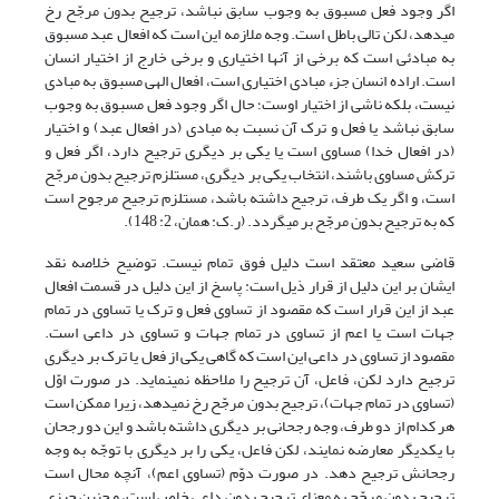
اگر وجود فعل مسبوق به وجوب سابق نباشد، ترجیح بدون مرجّح رخ
می‏دهد، لکن تالی باطل است. وجه ملازمه این است که افعال عبد مسبوق
به مبادئی است که برخی از آنها اختیاری و برخی خارج از اختیار انسان
است. اراده انسان جزء مبادی اختیاری است، افعال الهی مسبوق به مبادی
نیست، بلکه ناشی از اختیار اوست؛ حال اگر وجود فعل مسبوق به وجوب
سابق نباشد یا فعل و ترک آن نسبت به مبادی (در افعال عبد) و اختیار
(در افعال خدا) مساوی است یا یکی بر دیگری ترجیح دارد، اگر فعل و
ترکش مساوی باشند، انتخاب یکی بر دیگری، مستلزم ترجیح بدون مرجّح
است، و اگر یک طرف، ترجیح داشته باشد، مستلزم ترجیح مرجوح است
که به ترجیح بدون مرجّح بر می‏گردد. (ر.ک: همان، 2: 148).
قاضی سعید معتقد است دلیل فوق تمام نیست. توضیح خلاصه نقد
ایشان بر این دلیل از قرار ذیل است: پاسخ از این دلیل در قسمت افعال
عبد از این قرار است که مقصود از تساوی فعل و ترک یا تساوی در تمام
جهات است یا اعم از تساوی در تمام جهات و تساوی در داعی است.
مقصود از تساوی در داعی این است که گاهی یکی از فعل یا ترک بر دیگری
ترجیح دارد لکن، فاعل، آن ترجیح را ملاحظه نمی‏نماید. در صورت اوّل
(تساوی در تمام جهات)، ترجیح بدون مرجّح رخ نمی‏دهد، زیرا ممکن است
هر کدام از دو طرف، وجه رجحانی بر دیگری داشته باشد و این دو رجحان
با یکدیگر معارضه نمایند، لکن فاعل، یکی را بر دیگری با توجّه به وجه
رجحانش ترجیح دهد. در صورت دوّم (تساوی اعم)، آنچه محال است
ترجیح بدون مرجّح به معنای ترجیح بدون داعی خاص است، و چنین چیزی