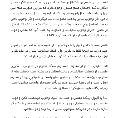
اشیاء از این مفضی و علّت لازم است به نحو وجوب باشد، زیرا اگر به نحو
امکان باشد، احتمال عدم صدور، وجود دارد که در این صورت علم الهی
جهل خواهد شد، حال این مفضی به اشیاء یا وجوب سابق می‏دهد یا وجوب
لاحق، اگر وجوب سابق بدهد، مطلوب، ثابت می‏گردد، و اگر وجوب لاحق
بدهد، تسلسل رخ می‏دهد، و تسلسل محال است. نتیجه این‏که اشیاء قبل
از تحقّق، دارای وجوب سابق‏اند و خداوند به علّت آنها که معطی وجوب
سابق آنهاست علم دارد (ر.ک: همان، 2: 149).
قاضی سعید دلیل فوق را با دو تقریر بیان نموده، و به نقد هر دو تقریر
می‏پردازد. در اینجا فقط به تقریر اول اکتفاء می‏شود. ایشان در نقد تقریر
اوّل، چند مطلب را ذکر می‏نماید که توضیح‏شان از این قرار است:
الف) تابعیّت علم از معلوم، مستلزم تقدّم معلوم بر علم نیست، زیرا
مقصود از تابعیّت، مطابقت با رعایت اصالت و فرعیّت است، تابعیّت علم از
معلوم بدین معناست که علم مطابق معلوم است و علم فرع بوده و معلوم
اصل است؛ و این معنا حتی در صورت تأخّر معلوم از علم نیز صادق است،
زیرا هرگاه معلوم محقّق گردد، مطابق علم است.
ب) با قبول اینکه مفضی و علّت به اشیاء وجوب می‏دهند، لکن وجوب،
منحصر در وجوب سابق و وجوب لاحق نیست، زیرا متضایفین با یکدیگر
تلازم دارند، در حالی که نه وجوب سابق دارند و نه وجوب لاحق.