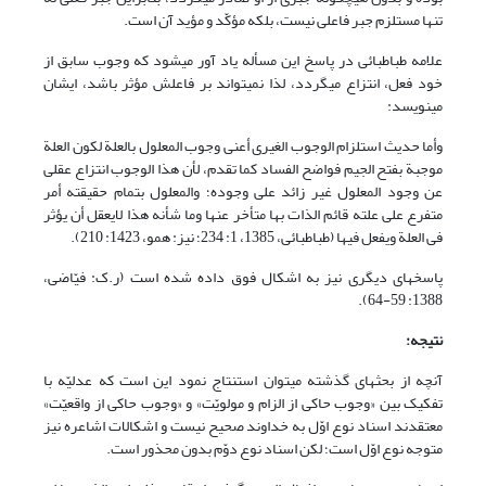
تنها مستلزم جبر فاعلی نیست، بلکه مؤکّد و مؤید آن است.
علامه طباطبائی در پاسخ این مسأله یاد آور می‏شود که وجوب سابق از
خود فعل، انتزاع می‏گردد، لذا نمی‏تواند بر فاعلش مؤثر باشد، ایشان
می‏نویسد:
وأما حدیث استلزام الوجوب الغیری أعنی وجوب المعلول بالعلة لکون العلة
موجبة بفتح الجیم فواضح الفساد کما تقدم، لأن هذا الوجوب انتزاع عقلی
عن وجود المعلول غیر زائد على وجوده؛ والمعلول بتمام حقیقته أمر
متفرع على علته قائم الذات بها متأخر عنها وما شأنه هذا لایعقل أن یؤثر
فی العلة ویفعل فیها (طباطبائی، 1385، 1: 234؛ نیز: همو، 1423: 210).
پاسخ‏های دیگری نیز به اشکال فوق داده شده است (ر.ک: فیّاضی،
1388: 59-64).
نتیجه:
آنچه از بحث‏های گذشته می‏توان استنتاج نمود این است که عدلیّه با
تفکیک بین «وجوب حاکی از الزام و مولویّت» و «وجوب حاکی از واقعیّت»
معتقدند اسناد نوع اوّل به خداوند صحیح نیست و اشکالات اشاعره نیز
متوجه نوع اوّل است؛ لکن اسناد نوع دوّم بدون محذور است.