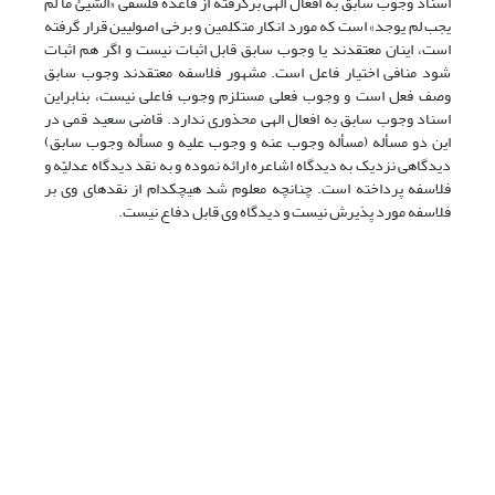
اسناد وجوب سابق به افعال الهی برگرفته از قاعده فلسفی «الشیئ ما لم
یجب لم یوجد» است که مورد انکار متکلمین و برخی اصولیین قرار گرفته
است، اینان معتقدند یا وجوب سابق قابل اثبات نیست و اگر هم اثبات
شود منافی اختیار فاعل است. مشهور فلاسفه معتقدند وجوب سابق
وصف فعل است و وجوب فعلی مستلزم وجوب فاعلی نیست، بنابراین
اسناد وجوب سابق به افعال الهی محذوری ندارد. قاضی سعید قمی در
این دو مسأله (مسأله وجوب عنه و وجوب علیه و مسأله وجوب سابق)
دیدگاهی نزدیک به دیدگاه اشاعره ارائه نموده و به نقد دیدگاه عدلیّه و
فلاسفه پرداخته است. چنانچه معلوم شد هیچ‏کدام از نقدهای وی بر
فلاسفه مورد پذیرش نیست و دیدگاه وی قابل دفاع نیست.