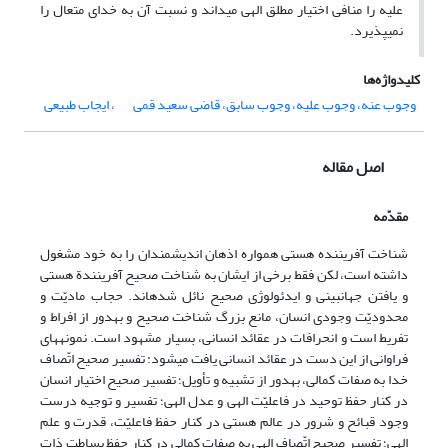
علیه را منافی اختیار مطلق الهی می‏داند و نسبت آن به خدای متعال را
نمی‏پذیرد.
کلیدواژه‌ها
وجوب عنه، وجوب علیه، وجوب سابق، قاضی سعید قمی
، ایجاب طبیعی
اصل مقاله
مقدّمه
شناخت آفریننده هستی همواره اذهان اندیشمندان را به خود مشغول
داشته است، لکن فقط برخی از ایشان به شناخت صحیح آفرینندة هستی
و یافتن جهان‏بینی و ایدئولوژی صحیح نائل شده‏اند. حجاب مادیّت و
محدودیّت وجودی انسان، مانع بزرگ شناخت صحیح و به‏دور از افراط و
تفریط است و انحرافات در عقائد انسانی، بسیار مشهود است. نمونه‏های
فراوانی از این دست در عقائد انسانی یافت می‏شود: تفسیر صحیح اتّصاف
خدا به صفات کمالی، به‏دور از تشبیه و تأویل؛ تفسیر صحیح اختیار انسان
در کنار حفظ توحید در فاعلیّت الهی و عدل الهی؛ تفسیر و توجیه درست
وجود قبائح و شرور در عالم هستی در کنار حفظ فاعلیّت، قدرت و علم
الهی؛ تفسیر صحیح اتّصاف الهی به صفات کمالی در کنار حفظ بساطت ذات