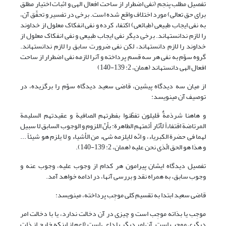
تفصیل مطلب پنجم (نفی اضطرار از ساحت افعال الهی و اثبات اختیار مطلق
برای حق تعالی) مورد اختلاف واقع شده است. برخی در تفسیر و تحقّق آن،
به نفی ایجاب طبیعی (طبائعی) اکتفاء کرده و نفی انفکاک معلول از خداوند
را لازم ندانسته‏اند. برخی دیگر نفی ایجاب طبیعی و نفی انفکاک معلول از
خداوند را لازم دانسته‏اند، لکن نفی ضرورت سابق را لازم ندانسته‏اند.
گروه سوّم به نفی هر سه قسم پرداخته و آن‏را لازمه نفی اضطرار از ساحت
افعال الهی دانسته‏اند (همان، 2: 139-140)
از میان سه دیدگاه پیشین، قاضی سعید دیدگاه سوّم را برگزیده، در
توصیف آن می‏نویسد:
و هاهنا شرذمةٌ قلیلون تفطّنوا بفطرتهم الصافیة و عقیدتهم السلیمة
المرتاضة اقتفاءاً لآثار أئمتهم الطاهرة: بأنّ اللزوم و الوجوب السابق‏ لا سبیل
لهما فی حضرة الکبریاء، و انّه لایلزمه شی‏ء من الأشیاء و لا یلزم هو شیئاً ...
و هذا هو الحق الّذی نحن علیه (همان، 2: 139-140).
تفصیل دیدگاه ایشان پیرامون هر کدام از وجوب علیه، وجوب عنه و
وجوب سابق، به همراه نقد و بررسی آنها، در ادامه خواهد آمد.
قاضی سعید ابتدا به تقسیم کلی موجِب پرداخته، می‏نویسد:
موجِب یا بذاته موجِب است و چیزی در آن دخالت ندارد، یا با دخالت امر
دیگری موجِب است. آن امر دیگر یا داعی است (اعم از اینکه خارج از ذات