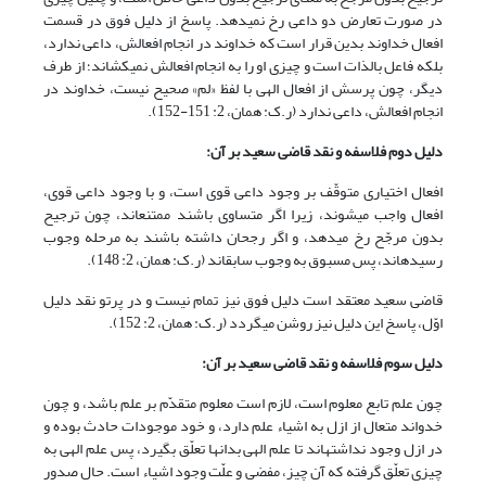
در صورت تعارض دو داعی رخ نمی‏دهد. پاسخ از دلیل فوق در قسمت
افعال خداوند بدین قرار است که خداوند در انجام افعالش، داعی ندارد،
بلکه فاعل بالذات است و چیزی او را به انجام افعالش نمی‏کشاند؛ از طرف
دیگر، چون پرسش از افعال الهی با لفظ «لم» صحیح نیست، خداوند در
انجام افعالش، داعی ندارد (ر.ک: همان، 2: 151-152).
دلیل دوم فلاسفه و نقد قاضی سعید بر آن:
افعال اختیاری متوقّف بر وجود داعی قوی است، و با وجود داعی قوی،
افعال واجب می‏شوند، زیرا اگر متساوی باشند ممتنع‏اند، چون ترجیح
بدون مرجّح رخ می‏دهد، و اگر رجحان داشته باشند به مرحله وجوب
رسیده‏اند، پس مسبوق به وجوب سابق‏اند (ر.ک: همان، 2: 148).
قاضی سعید معتقد است دلیل فوق نیز تمام نیست و در پرتو نقد دلیل
اوّل، پاسخ این دلیل نیز روشن می‏گردد (ر.ک: همان، 2: 152).
دلیل سوم فلاسفه و نقد قاضی سعید بر آن:
چون علم تابع معلوم است، لازم است معلوم متقدّم بر علم باشد، و چون
خدواند متعال از ازل به اشیاء علم دارد، و خود موجودات حادث بوده و
در ازل وجود نداشته‏اند تا علم الهی بدان‏ها تعلّق بگیرد، پس علم الهی به
چیزی تعلّق گرفته که آن چیز، مفضی و علّت وجود اشیاء است. حال صدور