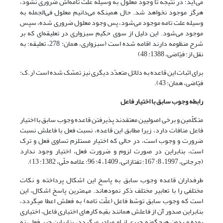
می‌آید؛ در نتیجه تا وجود معلول به وسیله علت تامه‌اش ضروری نشود،
هرگز موجود نخواهد شد. حال همین‏که می‌دانیم معلول فی‏‌الجمله به
وسیله علت تامه موجود می‌شود، پس وجود معلول ضروری شده، سپس
موجود می‌شود. این دلیل از سوی حکیم سبزواری در تعلیقه‏‌ای که بر
شرح منظومه دارند اقامه شده است (سبزواری، همان: 278، تعلیقه؛ به
نقل از: فیّاضی، 1388: 48)
برای اثبات این قاعده به دلائل متعدّد دیگری نیز تمسّک شده است (ر.ک:
فیّاضی، همان: 43).
رابطه وجوب سابق با اختیار فاعل
متکلّمین و برخی اصولیین معتقدند پذیرفتن قاعده وجوب سابق با اختیار
فاعل منافات دارد، زیرا مطابق این قاعده، نسبت فعل با فاعلش نسبت
ضرورت و وجوب است، در حالی که اختیار مستلزم تساوی فعل و ترک
است، بنابراین در صورت لزوم و ضرورت فعل، اختیار وجود ندارد
(جرجانی، 1997، 8: 167؛ تفتازانی، 1409، 4: 96؛ علامه حلّی، 1382: 13).
طرفداران قاعده وجوب سابق به پاسخ این اشکال پرداخته و نکات
مختلفی را با تعابیر مختلف ذکر نموده‏اند. مهم‏ترین پاسخ اشکال، این
است که وجوب سابق توسّط فاعل (علّت تامه) به فعلش اعطا می‏گردد،
بنابراین صدور آن از فاعلش همانند بقیه کارهای اختیاری فاعل، اختیاری
بوده و بدون هیچ‏گونه جبری از او صادر می‏گردد، بنابراین جبر فعلی نه