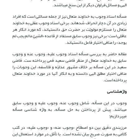
الهی و مسائل فراوان دیگر از این سنخ می‏باشند.
مسأله اسناد وجوب به خداوند متعال نیز از جمله مسائلی است که افراد
زیادی در آن دچار انحراف شده‏اند. برخی اسناد وجوب عقلی به خداوند
متعال را مستلزم مولویّت بر حضرت حق دانسته‏اند، که مورد انکار هر
عاقلی است؛ برخی نیز وجوب سابقِ مستفاد از قاعده «الشیئ ما لم یجب لم
یوجد» را منافی اختیار فاعل دانسته‏اند.
مقاله حاضر به بررسی مسأله اسناد وجوب علیه، وجوب عنه و وجوب
سابق به خداوند متعال از منظر قاضی سعید قمی پرداخته ست. قاضی
سعید در این مسأله بر خلاف مشهور عدلیّه و فلاسفه، این وجوبات را
منافی اختیار مطلق الهی دانسته و به انکار آنها در مورد خداوند متعال
‏پرداخته است.
واژه‏شناسی
وجوب در این مسأله، شامل وجوب عنه، وجوب علیه و وجوب سابق
می‏باشد. پیش از پرداختن به حل مسأله، به واژه شناسی مسأله
می‏پردازیم:
مرزبندی دقیق بین دو اصطلاح «وجوب عنه» و «وجوب علیه» در کتب
کلامی به صورت صریح بیان نشده است. با تأمّل در موارد استعمال این