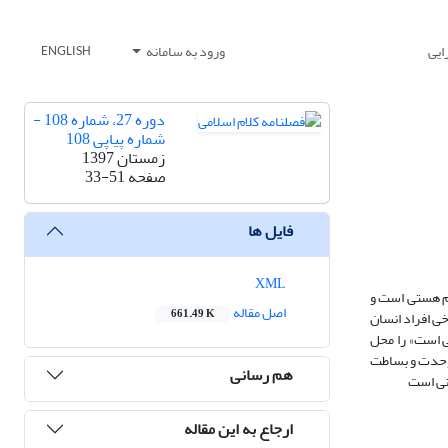
ایی
ورود به سامانه
ENGLISH
دوره 27، شماره 108 -
شماره پیاپی 108
زمستان 1397
صفحه
33-51
فایل ها
XML
لم هستی است و
اصل مقاله
661.49 K
ی افراد انسان
ی است» را محل
 وحدت و بساطت
هم رسانی
انی است
ارجاع به این مقاله