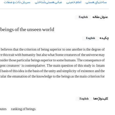
ساحتهای هستی
امام خمینی
مبانی هستی‌شناختی
سریان ذات و صفات
عنوان مقاله
English
 beings of the unseen world
چکیده
English
elieves that the criterion of being superior to one another is the degree of
e this trait with humanity, but also what Some creatures of the universe may
sider those particular beings superior to some humans. The consequence of
ingent creatures" is contemplative. The main question of this study is: Imam
asis of this idea is the basis of the unity and simplicity of existence, and the
cular, the emanation of the knowledge to the beings as the main criterion for
کلیدواژه‌ها
English
butes
ranking of beings