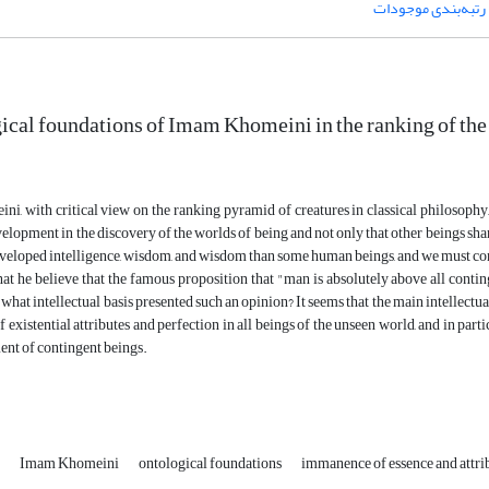
رتبه‌بندی موجودات
ical foundations of Imam Khomeini in the ranking of the
, with critical view on the ranking pyramid of creatures in classical philosophy, b
elopment in the discovery of the worlds of being and not only that other beings shar
veloped intelligence, wisdom, and wisdom than some human beings, and we must con
that he believe that the famous proposition that "man is absolutely above all cont
at intellectual basis presented such an opinion? It seems that the main intellectual b
existential attributes and perfection in all beings of the unseen world, and in parti
ent of contingent beings.
g
Imam Khomeini
ontological foundations
immanence of essence and attri