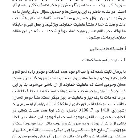
سوی دیگر -چه نسبت به اصل آفرینش و چه در ادامة زندگی- ناسازگار
است. در مقالة حاضر به این پرسش‌ها و چندین سؤال دیگر پاسخ داده
می‌شود. در این سؤال به نظر می‌رسد که خاستگاه فاعلیت الهی (شناخت
ذات و صفات خدا)، منشأ فاعلیت خداوند، ویژگی‌های فعل الهی و جایگاه
مخلوقات در نظام هستی مورد غفلت واقع شده است که در این مقاله
بدان‌ها پرداخته می‎شود.
أ.خاستگاه فاعلیت الهی
1.خداوند جامع همة کمالات
با برهان ثابت شده که واجب الوجود همة کمالات وجودی را به نحو اتم و
اکمل دارا بوده و از همة نقائص وارسته می‌باشد، و وجود ذات الهی بعینه،
همان وجودی است که فاعلیت خداوند از آن ناشی می‌شود؛ بنا بر این
ذات در ذات بودن و در مبدئیت، شیئ واحد است حقیقتاً؛ بخلاف فاعلیت
در ما که ذات ما یک چیز و فاعلیت ما چیز دیگر است، مثلاً جوهر انسان،
ناطقیت است و به لحاظ برخورداری از ملکة کتابت، این امر از او سر می‌زند
(شیرازی: 1410 ق، 7: 106). حاصل آن که اولاً همة صفات کمالی در
خداوند به صورت بالفعل موجود است؛ ثانیاً: وجود این صفات در خدا،
ناشی از ذات او بوده، و به ضرورت و وجوب ذاتی خدا موجود است و
موجودیت آن تابع خواست کسی یا چیز دیگری نیست؛ ثالثاً: هر صفتی از
صفات الهی اقتضاءات و تأثیرات ذاتی در اصل آفرینش ونظام سازی آن