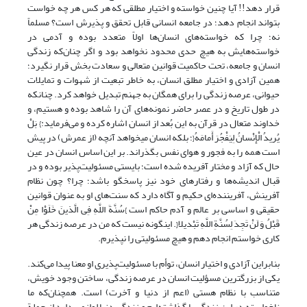
قرار دهد!! آیا چنین خواسته و اختیار مطلقی که هر کس هر چه خواست
بتواند انجام دهد؛ ‌در جامعه انسانی قابل تحقق و پذیرش است؟ مسلماً
نه؛ چرا که خواسته‌های انسان‌ها اولاً متعدد بوده و آدمی در
خواسته‌هایش به هیچ حدی محدود نخواهد بود و اگر چنان‌که زندگی
انسان و جامعه، تحت حاکمیت قوانین متعالی و سعادت بخش قرار نگیرد؛
همین آزادی و اختیار مطلق انسان،‌ به خاطر تبعیت از شهوات و تمایلات
حیوانی، عرصه زندگی را برای همگان به جهنم تبدیل خواهد کرد. چنانکه
در طول تاریخ و در عصر حاضر نمونه‌های آن را شاهد بوده و هستیم، و
خداوند متعال در قرآن به این بُعد از انسان اشاره کرده و می‌فرماید:} بَلْ
یُریدُ الْإِنْسانُ لِیَفْجُرَ أَمامَهُ{؛ بلکه انسان مى‏خواهد آنچه (از عمرش) در پیش
است همه را به فجور و هواى نفس بگذراند. بر این اساس انسان در عین
حال که آزاد و مختار آفریده شده است؛‌ بایستی مسئولیت‌پذیر بوده و در
قبال اندیشه‌ها و رفتارهای خود نیز پاسخگو باشد؛ چرا؟ چون نظام
آفرینش، آفریننده‌ای حکیم و آگاه دارد که سنت‌های او به عنوان قوانین
حقیقی و اساسی بر عالم و آدم حاکم است }سُنَّةَ اللَّهِ فِی الَّذینَ خَلَوْا مِنْ
قَبْلُ وَ لَنْ تَجِدَ لِسُنَّةِ اللَّهِ تَبْدیلا{. اینگونه نیست که من در عرصه زندگی هر
کاری خواستم انجام دهم و هیچ مسئولیتی را نپذیرم.‌
بنابراین آزادی و اختیار انسان، توأم با مسئولیت‌پذیری او معنا پیدا می‌کند.
یکی از بزرگترین مسؤلیت‌ انسان در عرصه زندگی، ساختن وجود خویش،
متناسب با نظام هستی (اعم از دنیا و آخرت) است. همچنان‌که ما
ناخواسته در این زندگی پا گذاشته‌ایم و زندگی دنیا لوازمی دارد از جملة