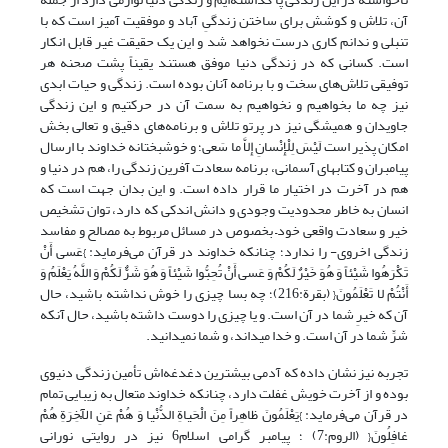
آن، تلاش و کوشش برای ساختن زندگیِ آباد و موفقیت آمیز است که با
تنبلی و ندانم کاری درست نخواهد شد و این یک حقیقت غیر قابل انکار
است. کسانی که در زندگی دنیا موفق هستند یقیناً پشت صحنه هر
توفیقی تلاش‌های سخت و با برنامه آنان بوده است. زندگی و حیات ابدی
نیز چه ما بخواهیم و نخواهیم به سمت آن در حرکتیم و این زندگی
جاویدان و همیشگی نیز در پرتو تلاش و برنامه‌های دقیق و تعالی بخش
امکان پذیر است لَیْسَ لِلْإِنْسانِ إِلاَّ ما سَعى؛ و خوشبختانه خداوند با ارسال
پیامبران و کتابهای آسمانی، برنامه سعادت آفرین زندگی را، هم در دنیا و
هم در آخرت در اختیار ما قرار داده است. و این بدان جهت است که
انسان به خاطر محدودیت وجودی و دانش اندکی که دارد، توان تشخیص
خیر و سعادت واقعی خود– بخصوص در مسائل مربوط به مصالح و مفاسد
زندگی اخروی- را ندارد؛ چنانکه خداوند در قرآن می‌فرماید: }عَسى‏ أَنْ
تَکْرَهُوا شَیْئاً وَ هُوَ خَیْرٌ لَکُمْ وَ عَسى‏ أَنْ تُحِبُّوا شَیْئاً وَ هُوَ شَرٌّ لَکُمْ وَ اللَّهُ یَعْلَمُ وَ
أَنْتُمْ لا تَعْلَمُونَ{ (بقرة:216)؛ چه بسا چیزى را خوش نداشته باشید، حال
آن که خیرِ شما در آن است. و یا چیزى را دوست داشته باشید، حال آنکه
شرِّ شما در آن است. و خدا مى‏داند، و شما نمى‏دانید.
تجربه نیز نشان داده که آدمی بیشترین دغدغه‌اش تأمین زندگی دنیوی
بوده و از آخرت خویش غفلت دارد، چنانکه خداوند متعال به زیبایی تمام
در قرآن می‌فرماید: }یَعْلَمُونَ ظاهِراً مِنَ الْحَیاةِ الدُّنْیا وَ هُمْ عَنِ الْآخِرَةِ هُمْ
غافِلُونَ{ (الروم:7) ؛ پیامبر گرامی اسلام6 نیز در روایتی نورانی