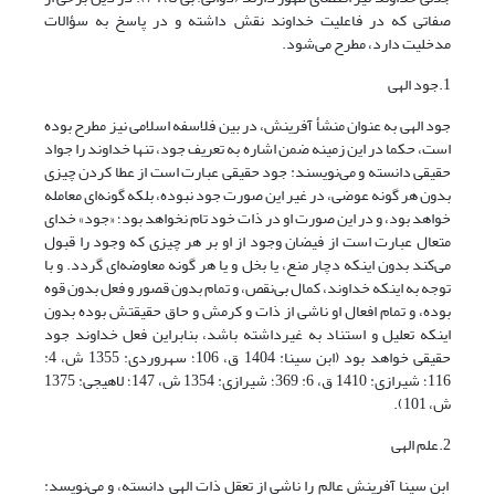
صفاتی که در فاعلیت خداوند نقش داشته و در پاسخ به سؤالات
مدخلیت دارد، مطرح می‌شود.
1.جود الهی
جود الهی به عنوان منشأ آفرینش، در بین فلاسفه اسلامی نیز مطرح بوده
است، حکما در این زمینه ضمن اشاره به تعریف جود، تنها خداوند را جواد
حقیقی دانسته ‌و می‌نویسند: جود حقیقی عبارت است از عطا کردن چیزی
بدون هر گونه عوضی، ‌در غیر این صورت جود نبوده، بلکه گونه‌ای معامله
خواهد بود، و در این صورت او در ذات خود تام نخواهد بود؛ «جود» خدای
متعال عبارت است از فیضان وجود از او بر هر چیزی که وجود را قبول
می‌کند بدون اینکه دچار منع،‌ یا بخل و یا هر گونه معاوضه‌ای گردد. و با
توجه به اینکه خداوند، کمال بی‌نقص، و تمام بدون قصور و فعل بدون قوه
بوده، ‌و تمام افعال او ناشی از ذات و کرمش و حاق حقیقتش بوده بدون
اینکه تعلیل و استناد به غیرداشته باشد،‌ بنابراین فعل خداوند جود
حقیقی خواهد بود (ابن سینا: 1404 ق، 106؛ سهروردی: 1355 ش، 4:
116؛ شیرازی: 1410 ق، 6: 369؛ شیرازی: 1354 ش، 147؛ لاهیجی: 1375
ش، 101).
2.علم الهی
ابن سینا آفرینش عالم را ناشی از تعقل ذات الهی دانسته، و می‌نویسد: