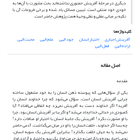
دیگری در مرحلة آفرینش حضوری نداشته‌اند بحث مشورت با آن‌ها به
خودی خود منتفی است. تبیین مسائل یاد شده و برخی فروعات آن با
تکیه بر مبانی عقلی و نقلی وجهة همت پژوهش حاضر است.
کلیدواژه‌ها
آفرینش اجباری
اختیار انسان
جود الهی
علم الهی
محبت الهی
اراده الهی
فعل الهی
اصل مقاله
مقدمه
یکی از سؤال‌هایی که پیوسته ذهن انسان را به خود مشغول ساخته
چرایی آفرینش انسان است، سؤال می‌شود که چرا خداوند انسان را
آفرید؟ اگر خداوند دست به آفرینش نمی‌زد چه اتفاقی می‌افتاد؟ آیا
کمبودی در خدائی خدا ایجاد می‌شد؟ و اگر بنا بر آفرینش انسان بود، چرا
با او مشورت نکرد! آفرینش یک جانبة انسان با اختیار او منافات دارد!
چه بسا اگر خداوند، خلقت انسان را با او در میان می‌گذاشت، آدمی حاضر
نمی‌شد پا به جهان خلقت بگذارد! بنابر‌این آفرینش یک سویه انسان،
نوعی اجبار بوده و با کرامت و حق حرمت او از یک سو، و اختیار و آزادی او از