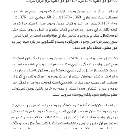
85؛ جوادی آملی: 1376 ش، 157؛ جوادی آملی: نرم افزار اسراء).
از دلایل دیگر بر خیر بودن وجود، آن است که وجود، منبع هر شرف و
فضیلتی است (سبزواری: 1369 - 1379 ش، 2: 68؛ جوادی آملی: 1376 ش،
2-4: 157)، تحصیل هر خیر و کمالی بدون وجود محال است؛ چرا که هر
گونه تلاش برای وصول به هر نوع کمالی متفرع بر اصل وجود است؛ حتی
توهم کمال، متفرع بر وجود شخص دارای قوّة واهمه است؛ بر این اساس،
بدون پذیرش اصل وجود، هیچ‌گونه بحث و گفتگویی در باره هیچ چیز به
طور مطلق، منعقد نخواهد شد.
یک دلیل عینی و تجربی بر اثبات خیر بودن وجود و زندگی این است که
هیچ کس – و لو در زندگی دنیوی مبتلا به ده‎ها درد و رنج باشد- حاضر به
دست کشیدن از این زندگی دنیوی نیست! پس همگان با اینکه دچار زجر
و ناراحتی باشند خواهان استمرار حیات بوده و از مرگ و نابودی گریزان
هستند؛ این مطلب خود بهترین شاهدی است که وجود و اصل زندگی خیر
بوده و مورد اشتیاق همه است، و عدم به خاطر لاشئ بودن نمی‌تواند
مطلوب واقع شود بلکه پیوسته مهروب است.
در این‎جا ممکن است گفته شود که اگر وجود خیر است پس چرا عده‌ای از
بودن خود پشیمان شده و آرزوی نابودی و مرگ خود را می‌کنند، حتی
برخی از اولیا و صالحان نیز چنین آرزویی داشته‌اند؛ چنانچه حضرت مریم
به نقل قرآن چنین آرزویی داشته است}قالَتْ یا لَیْتَنی‏ مِتُّ قَبْلَ هذا وَ کُنْتُ