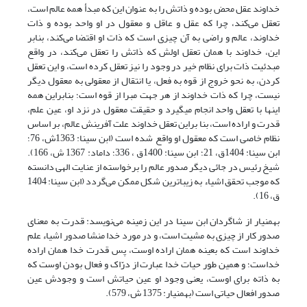
خداوند عقل محض بوده و ذاتش را به عنوان این که مبدأ همه عالم است،
تعقل می‌کند، چرا که عقل و عاقل و معقول در او واحد بوده و ذات
خداوند، عالم و راضی به آن چیزی است که ذات او اقتضا می‌کند، بنابر
این، خداوند با همان تعقل اولش که ذاتش را تعقل می‌کند، در واقع
مبدئیت ذات برای نظام خیر در وجود را نیز تعقل کرده است، و این تعقل
کردن، به نحو خروج از قوه به فعل، یا انتقال از معقولی به معقول دیگر
نیست، چرا که ذات خداوند از هر جهت مبرا از قوه است؛ بنا‎براین همه
این‎ها با تعقل واحد انجام می‎گیرد و حقیقت معقول در نزد او، عین علم،
قدرت و اراده است، بنا براین تعقل خداوند علت آفرینش عالم، بر اساس
نظام خاصی است که معقول او واقع شده است (ابن سینا: 1363ش، 76؛
ابن سینا: 1404ق، 21؛ ابن سینا: 1400ق ، 336؛ داماد: 1367 ش، 166).
شیخ رئیس در جائی دیگر صدور عالم را برخواسته از عنایت الهی دانسته‌
که موجب تحقق اشیاء به زیباترین شکل ممکن می‌گردد (ابن سینا: 1404
ق، 16).
بهمنیار از شاگردان ابن سینا در این زمینه می‌نویسد: قدرت به معنای
صدور کار از چیزی به مشیت است، و در مورد خدا منشا صدور اشیاء علم
خداوند است که بعینه همان اراده اوست، پس قدرت خدا همان اراده
خداست؛ ‌و همین طور حیات خدا عبارت از درّاک و فعال بودن اوست که
به ذاته برای اوست، یعنی وجود او عین حیاتش است و وجودش عین
صدور افعال حیاتی است (بهمنیار: 1375 ش، 579).