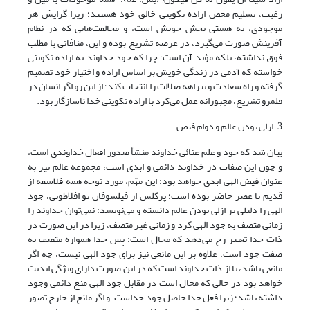
رغبت، تسلیم محض اراده تکوینی خالق خود هستند؛ زیرا گرایش هر
موجودی، به هستی ‏بخش خویش است، و مخالفت‌هایی که در نظام
آفرینش صورت می‌گیرد، در عرصه تشریع بوده و این، منافاتی با مطلب
فوق نداشته، بلکه مؤید آن است؛ چرا که خود خداوند به اراده تکوینی
خواسته که آدمی در زندگی خویش بر اساس اراده و اختیار خود تصمیم
گرفته و راه سعادت و بیراهه ضلالت را انتخاب کند؛ از این رو اگر انسان در
قلمرو تشریع، مجبورانه عمل می‌کرد با اراده تکوینی خدا ناسازگار بود.
3. ازلی بودن عالم و دوام فیض
بیان شد که جود و علم عنائی خداوند منشأ صدور افعال خداوندی است،
و چون این صفات در خداوند دائمی و ابدی است، مجموعه عالم نیز به
عنوان فیض الهی ابدی خواهد بود؛ این مهّم، مورد توجه همه فلاسفه از
قدیم تا عصر حاضر بوده است؛ پرکلس از فیلسوفان نو افلاطونی، جود
الهی را دلیلی بر ازلی بودن عالم دانسته ‌و می‌نویسد: نمی‌توان خداوند را
زمانی متصف به جود الهی کرد و زمانی غیر متصف، زیرا در این صورت در
ذات خدا تغییر رخ می‌دهد که محال است؛ پس خدا همواره متصف به
صفت جود است، علاوه بر این مانعی نیز برای جود الهی نیست، چه اگر
مانعی باشد، یا از ذات خداوند است که در این صورت دارای ویژگی ابدیت
خواهد بود در حالی که محال است در مقابل جود الهی منع دائمی وجود
داشته باشد؛ زیرا فعل خدا حاصل جود خداست. و اگر مانع از خارج تصور