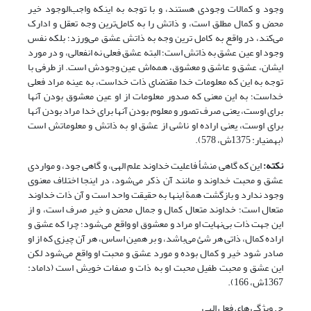
وجود و کمالات وجودی هستند، و با توجه به اینکه واجب‌الوجود خیر
محض و کمال مطلق است، و ذاتش را به کامل‌ترین وجه تعقل و ادارک
می‌کند، در واقع به کامل ترین وجه به ذاتش عشق می‌ورزد؛ بلکه نفس
وجود او عین عشق به ذاتش است؛ ‌البته عشق فعلی نه انفعالی، و در مورد
ایشان، عشق و عاشق و معشوق، همه‌اش عین وجودش است. از طرفی با
توجه به این که معلومات خدا مقتضای ذات خداست، به عینه مراد فعلی
خداست؛ به این معنی که صدور معلومات از او عین معشوق بودن آنها
برای اوست، یعنی صرف تصور و معلوم بودن آنها برای خدا مراد بودن آنها
برای اوست،‌ یعنی اراده او ناشی از عشق او به ذاتش و معلوماتش است
(بهمنیار: 1375ش، 578).
نکته:
این که گاهی منشأ فاعلیت خداوند علم الهی، و گاهی جود، و مواردی
عشق و محبت خداوند و مانند آن ذکر می‌شود، در این‎جا اختلاف معنوی
وجود ندارد و بازگشت همة اینها به حقیقت واحد است و آن ذات خداوند
متعال است؛ خداوند متعال کمال و جمال محض و خیر صرف است، و از
این جهت ذات بی‌نهایت او مراد و معشوق او واقع می‌شود؛ چرا که عشق و
اراده کمال، ذاتی هر شئ می‌باشد، و بر همین اساس، هر آن چیزی که از او
صادر شود خیر و کمال بوده و مورد عشق و محبت او واقع می‌شود لکن
این عشق و محبت طفیل محبت او به ذات و صفات خویش است (داماد:
1367ش، 166).
ج. ویژگی های فعل الهی