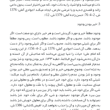
ذات او می‏باشد و او اشیاء را به ذات خود، که عین اختیار است، بدون داعی
زائد و قصدی جدید و یا غرضی عارض، ایجاد می‏کند (جوادی آملی: 1376
ش، 2-4: 76؛ حسن زاده آملی: 1379 ش، 12).
3: خیر بودن وجود
وجود مطلقاً خیر و مورد گزینش است و هر خیر دارای دو صفت است؛ اگر
موجود باشد، محبوب و اگر مفقود باشد، مطلوب است، پس وجود مطلقاً
اگر برای شیئی موجود باشد، محبوب است و اگر شیئی وجود را از دست
بدهد، طالب آن است (جوادی آملی: 1376 ش، 2-4: 156). از این روست
که امام علی% حیات را تنها چیزی می‌دانند که صاحبش از آن خسته و
دل‌آزرده نمی‌شود (نهج البلاغة، خطبه ۱۳۳). خیر بودن وجود و شرّ بودن
عدم از قضایای بدیهی است و آگاهی به آن نیاز به تفکر ندارد بلکه محتاج
به تنبّه است. وضوح مفهومی خیر و شرّ و تصدیق بدیهیِ عقلیِ خیر بودنِ
وجود و شرّ بودن عدم را تحلیل عقلی و استقراء ناتمام نیز تأیید می‏کند؛
شیئی که وجود دارد برای خود خیر است و در نظام علّی و معلولی نیز بر
مبنای سنخیت علّت و معلول، کمال پیوند را با علّت و معلول خود دارد.
شی‏ء اگر برای خود شر باشد باید خود را از بین ببرد و چیزی که خود را از
بین ببرد هرگز موجود نمی‏شود، و شی‏ء اگر برای علّت خود شرّ باشد
نمی‏تواند با آن مسانخت داشته باشد، و اگر برای معلول خویش شرّ باشد
به دفع آن می‏پردازد و آن را جذب نخواهد کرد (فیض کاشانی: 1386 ش،