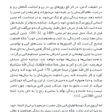
در حقیقت آدمی، در اثر کچ روی‌های پی در پی و انباشت گناهان ریز و
درشت، نظام آفرینش را بر علیه خود می‌شوراند و هرچقدر این مسیر را
ادامه دهد عرصه زندگی برای او تنگ می‌شود، و در این‎جاست که چنین
انسانی آرزوی مرگ و نابودی خود را می‌کند؛ چنانچه به تواتر از عایشه نقل
شده است که بعد از جریان جمل اظهار پشیمانی کرده و می‌گفت ای کاش
قبل از جنگ جمل می‎مردم (مرعشی: 1409 ق، 32: 293). چنین آرزویی
بدان معنا نیست که زندگی، بد است و معدوم شدن خوب! بلکه قضاوت
صحیح آن است که آن کجروی‌ها و مخالفت با سنت‌های الهی و نوامیس
هستی، زشت و ناخوشایند است، چه این که اگر همین انسان به جای مبتلا
شدن به چنین توهماتی، از مسیر انحرافی به مسیر مستقیم الهی برگردد،
با همه خوشی‌ها و زیبایی‌ها مواجه خواهد شد، چنانچه خدای سبحان
می‌فرماید: }مَنْ تابَ وَ آمَنَ وَ عَمِلَ عَمَلاً صالِحاً فَأُوْلئِکَ یُبَدِّلُ اللَّهُ سَیِّئاتِهِمْ
حَسَناتٍ وَ کانَ اللَّهُ غَفُوراً رَحیماً{ (فرقان: 70)؛ کسى که توبه کند و ایمان
آورد و کار شایسته کند. پس خداوند بدیهای‌شان را به نیکی‌ها تبدیل
مى‏کند، و خدا همواره آمرزنده مهربان است. از این رو کسی که خودکشی
می‌کند، از شدت عشق به خود، مرتکب چنین کاری می‌شود، چون حاضر
نیست زنده مانده و زندگی توأم با سختی و رنج را به جان بخرد (شاه
آبادی: 1388ش، 111).
اما آرزوی مرگ توسط اولیای الهی مثل حضرت مریم و یا برخی از ائمه(، خود
نه تنها ایرادی ندارد بلکه درس ابدی زیستن و زندگی هدفمند و تعالی