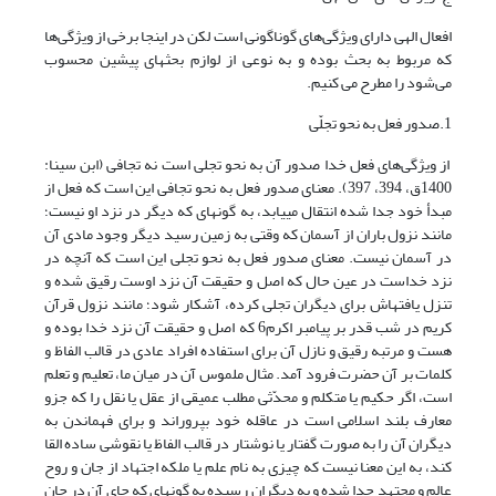
افعال الهی دارای ویژگی‌های گوناگونی است لکن در این‎جا برخی از ویژگی‌ها
که مربوط به بحث بوده و به نوعی از لوازم بحثهای پیشین محسوب
می‌شود را مطرح می کنیم.
1.صدور فعل به نحو تجلّی
از ویژگی‌های فعل خدا صدور آن به نحو تجلی است نه تجافی (ابن سینا:
1400ق، 394، 397). معنای صدور فعل به نحو تجافی این است که فعل از
مبدأ خود جدا شده انتقال می‏یابد، به گونه‏ای که دیگر در نزد او نیست؛
مانند نزول باران از آسمان که وقتی به زمین رسید دیگر وجود مادی آن
در آسمان نیست. معنای صدور فعل به نحو تجلی این است که آنچه در
نزد خداست در عین حال که اصل و حقیقت آن نزد اوست رقیق شده و
تنزل یافته‏اش برای دیگران تجلی کرده، آشکار شود؛ مانند نزول قرآن
کریم در شب قدر بر پیامبر اکرم‏6 که اصل و حقیقت آن نزد خدا بوده و
هست و مرتبه رقیق و نازل آن برای استفاده افراد عادی در قالب الفاظ و
کلمات بر آن حضرت فرود آمد. مثال ملموس آن در میان ما، تعلیم و تعلم
است، اگر حکیم یا متکلم و محدّثی مطلب عمیقی از عقل یا نقل را که جزو
معارف بلند اسلامی است در عاقله خود بپروراند و برای فهماندن به
دیگران آن را به صورت گفتار یا نوشتار در قالب الفاظ یا نقوشی ساده القا
کند، به این معنا نیست که چیزی به نام علم یا ملکه اجتهاد از جان و روح
عالم و مجتهد جدا شده و به دیگران رسیده به گونه‏ای که جای آن در جان