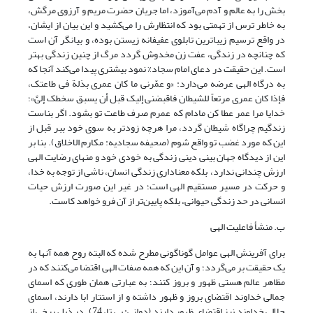
بخش را به عالم و آدم می‌آموزد، اما جریان حضرت مریم و آرزوی مرگش،
به خاطر ترس از تهمتی بود که انتظارش را می‌کشید و این بیان از ایشان،
در واقع ترسیم زیباترین تابلوی عفیفانه زیستن بوده، و بیانگر آن است
که چنانچه در زندگی، عفت زن مخدوش گردد مرگ از چنین زندگی بهتر
است. این حقیقت در دعای امام سجاد% نمود بیشتری پیدا می‌کند آنجا که
به درگاه الهی عرضه می‌دارد: «و عمّرنی ما کان عمری بذلة فی طاعتک،
فإذا کان عمری مرتعاً للشیطان فاقبضنی‏ إلیک قبل أن یسبق سخطک إلیَّ»؛
خدایا مرا عمر عطا کن مادام که عمرم صرف طاعت تو بشود. اگر بناست
زندگیم چراگاه شیطان گردد، مرا هرچه زودتر به سوى خود ببر قبل از
این که مورد غضب تو واقع شوم (صحیفه سجادیه: مکارم الاخلاق). بنا بر
این از دیدگاه جهان بینی دینی زندگی به خودی خود و منهای رضایت الهی
ارزش چندانی ندارد، بلکه معناداری زندگی انسان، ناشی از توجه به خدا،
و حرکت در مسیر مستقیم الهی است؛ در غیر این صورت ارزش حیات
انسانی در حد زندگی حیوانی، بلکه پایین‌تر از آن فرو خواهد کاست.
ب. منشأ فاعلیت الهی
برای آفرینش الهی عوامل گوناگونی مطرح شده که البته روح همه آنها به
یک حقیقت بر می‌گردد؛ و آن این که همه صفات الهی اقتضا می‌کنند که در
مظاهر عالم هستی ظهور و بروز کنند؛ به عبارتی همان طوری که اسمای
جمالی خداوند اقتضای بروز و ظهور داشته و از استتار ابا دارند، اسمای
جلالی خداوند نیز اقتضای ظهور دارند (دوانی: بی تا، 74). در ذیل برخی از