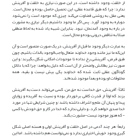
از خلقت، وجود داشته است، در این صورت نیازی به خلقت و آفرینش
ندارد؛ چرا که طبق قاعده عقلی، این تحصیل حاصل بوده و محال است.
یعنی عقل به روشنی قضاوت می‌کند چیزی که موجود است را نمی‌شود
دوباره به وجود آورد. پس اگر ما وجود داشتیم دیگر نیازی به مشورت
در باره به وجود آمدنمان، نبود. بنابراین شبهه یاد شده به لحاظ منطقی
مبتلا به تناقض درونی بوده و محال است.
به عبارت دیگر وجود ما قبل از آفرینش، در یک صورت متصور است و آن
این‌که ما نیز مانند وجود خداوند متعال واجب‌الوجود بالذات باشیم، چون
طبق فرض، آفرینشی رخ نداده تا موجودات امکانی شکل بگیرند؛ و این
صورت نیز بطلانش واضحتر از آن است که دلیل بخواهد؛ چرا که با دلائل
گوناگون عقلی ثابت شده که خداوند یکی بیش نیست و بقیه، همه
مخلوقات او بوده و بعداً موجود شده‌اند.
ثالثاً: آفرینش، حق خداست نه حق من، کسی می‌تواند دست به آفرینش
بزند که اولاً از قدرت کافی برخوردار بوده و نسبت به آفریده و زوایای
پیدا و پنهان آن علم و اشراف داشته باشد؛ و چنین شرایطی تنها در مورد
خدا صدق خواهد کرد، و دلیلی ندارد که خدا در کار و حق خودش با کسی
- که هنوز موجود نیست-مشورت بکند.
رابعاً: هر چند آدمی در اصل خلقت و آفرینش اولی و هسته اصلی شکل
گیری وجود خویش اختیاری ندارد و نمی‌توانست هم داشته باشد. اما این