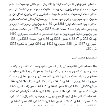
حکمای اشراق نیز فاعلیت خداوند را ناشی از علم عنائی او نسبت به عالم
می‌دانند، حکیم شهرزوری می‌نویسد: عنایت خداوند عبارت است از علم
خداوند متعال نسبت به نظام عالم به صالح‌ترین و کامل‌ترین شکل آن، و
همین علم، سبب پیدایش وجود ممکنات بر همان گونه‌ای شده که معلوم
خداوند بوده است (داونی: 1381 ش، 169). همین بیان از میرداماد نیز در
پیدایش عالم وارد شده است (داماد: 1367 ش، 475). در حکمت متعالیه
نیز این بیان جایگاه ویژه‌ای را به خود اختصاص داده است (شیرازی: 1410
ق، 2: 273 و 7: 138؛ همو: 1303ق، 166؛ ابن سینا: 1363ش، 138؛
شیرازی: 1387 ش، 328؛ شیرازی: 1422 ق، 291؛ فیض کاشانی: 1375
ش، 80).
3.عشق و محبت الهی
فلاسفه اسلامی نظام هستی را بر اساس عشق و محبت، تفسیر می‌کنند،
بدین صورت که وجود، خیر و کمال است و هر خیر و کمالی مطلوب،
معشوق و مراد است؛ بر این اساس نظام هستی بر محور عشق و محبت
می‌چرخد (شیرازی: 1410 ق، 2: 274 و 7: 150؛ ابن سینا: 1363ش، 147؛
فیض کاشانی: 1386 ش80؛ همو: 1428 ق، 2: 413؛ حسن زاده آملی: 1379
ش، 205؛ همو: 1381 ش، 176؛ همو: 1385 ش، 32)، به گونه‌ای که گفته
شده است: اگر عشق نبود از هیچ چیزی خبری نبود (شیرازی: 1387ش،
318؛ همو: 1410 ق، 2: 278؛ فیض کاشانی: 1375 ش، 80؛ همو: 1428 ق،
2: 435). در ذیل، به دیدگاه برخی از دانشمندان فلسفی در این زمینه