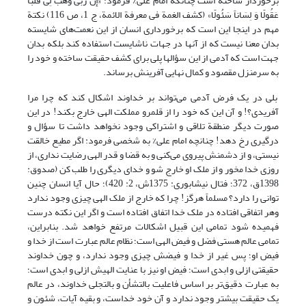
برخوردار ساخته است چنانکه امام علی% فرمود: «إِنَّ رَبِّی وَهَبَ لِی قَلْباً
عَقُولًا وَ لِسَاناً سَئُولًا» (کشف الغمة فی معرفة الائمة، ج 1، ص 116) نکتة
مهم در اینجا این است که برخورداری انسان از این نعمت‌های شایسته
بدان معنا نیست که از آنها در جهات ناشایست استفاده کند بلکه بدان
جهت است که آدمی از این سؤالها پلی برای کشف حقیقت ساخته و خود را
به سرمنزل مقصود و کمال نهایی آفرینش برساند.
بلی در یک فرض آدمی می‌تواند بر خداوند اشکال کند که چرا مرا
آفریدی؟! و آن این که خود را از قلمرو مملکت الهی خارج بکند! در این
صورت دیگر منطقة تلاقی و اشتراکی وجود نخواهد داشت تا سؤال و
درگیری رخ دهد! چنانچه امام علی% به شخصی فرمود: اگر مطیع خالقت
نیستی، و از دشمنش پیروی می‌کنی و به قضا و قدر الهی رضایت نداری، از
روزی خدا مخور و از ملک او خارج شو و خدای دیگری را طلب کن (صدوق:
1398ق، 372؛ فتال نیشابوری: 1375ش، 2: 420)؛ حال آیا انسان چنین
توانی را دارد؟ مسلماً هرگز! چرا که خارج از ملک الهی چیزی وجود ندارد
وهر اتفاقی افتاده در ملک خدا اتفاق افتاده است و اگر این نکته درست
فهمیده شود تمامی این قبیل اشکالات مرتفع خواهد شد. بنابراین،
تمامی عالم هستی فضل و فیض الهی است؛ نظام عالم عبارت است از خدا و
فیض او؛ پس غیر از خدا و فیضش چیزی وجود ندارد، و چون خداوند
حقیقتی ازلی و ابدی است؛ فیض او نیز با عنایت الهیش ازلی و ابدی است؛
به عبارت دقیق‌تر بر اساس فاعلیت بالتشأن و بالتجلی خداوند، در عالم
یک حقیقت بیشتر وجود ندارد و آن خود خداست، و بقیه آیات، شئون و