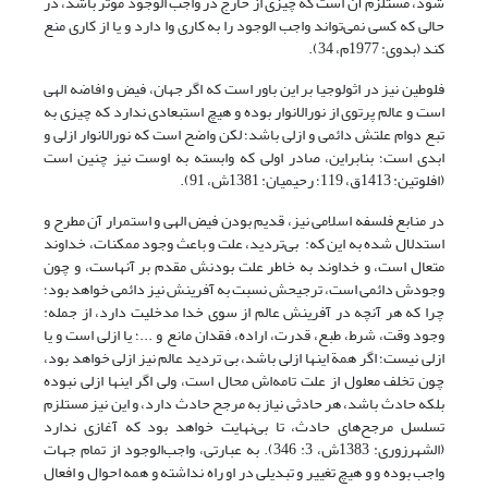
شود، مستلزم آن است که چیزی از خارج در واجب الوجود موثر باشد، در
حالی که کسی نمی‌تواند واجب الوجود را به کاری وا دارد و یا از کاری منع
کند (بدوی: 1977م، 34).
فلوطین نیز در اثولوجیا بر این باور است که اگر جهان، فیض و افاضه الهی
است و عالم پرتوی از نورالانوار بوده و هیچ استبعادی ندارد که چیزی به
تبع دوام علتش دائمی و ازلی باشد؛ لکن واضح است که نورالانوار ازلی و
ابدی است؛ بنابراین، صادر اولی که وابسته به اوست نیز چنین است
(افلوتین: 1413ق، 119؛ رحیمیان: 1381ش، 91).
در منابع فلسفه اسلامی نیز، قدیم بودن فیض الهی و استمرار آن مطرح و
استدلال شده به این که: بی‌تردید، علت و باعث وجود ممکنات، خداوند
متعال است، و خداوند به خاطر علت بودنش مقدم بر آنهاست، و چون
وجودش دائمی است، ترجیحش نسبت به آفرینش نیز دائمی خواهد بود؛
چرا که هر آنچه در آفرینش عالم از سوی خدا مدخلیت دارد، از جمله:
وجود وقت، شرط، طبع، قدرت، اراده، فقدان مانع و ...؛ یا ازلی است و یا
ازلی نیست؛ اگر همة اینها ازلی باشد، بی تردید عالم نیز ازلی خواهد بود،
چون تخلف معلول از علت تامه‌اش محال است، ولی اگر اینها ازلی نبوده
بلکه حادث باشد، هر حادثی نیاز به مرجح حادث دارد، و این نیز مستلزم
تسلسل مرجح‌های حادث، تا بی‌نهایت خواهد بود که آغازی ندارد
(الشهرزورى: 1383ش، 3: 346). به عبارتی، واجب‌الوجود از تمام جهات
واجب بوده و و هیچ تغییر و تبدیلی در او راه نداشته و همه احوال و افعال