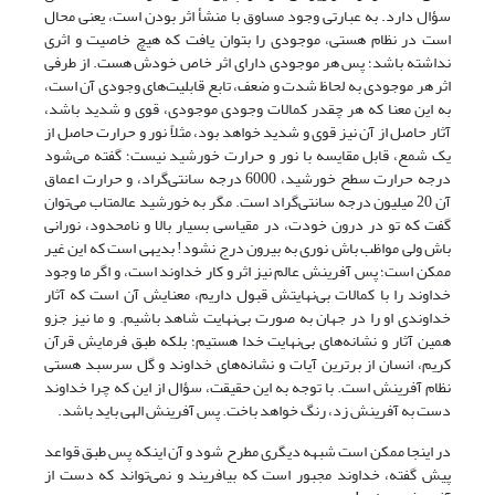
سؤال دارد. به عبارتی وجود مساوق با منشأ اثر بودن است، یعنی محال
است در نظام هستی، موجودی را بتوان یافت که هیچ خاصیت و اثری
نداشته باشد؛ پس هر موجودی دارای اثر خاص خودش هست. از طرفی
اثر هر موجودی به لحاظ شدت و ضعف، تابع قابلیت‌های وجودی آن است،
به این معنا که هر چقدر کمالات وجودی موجودی، قوی و شدید باشد،
آثار حاصل از آن نیز قوی و شدید خواهد بود، مثلاً نور و حرارت حاصل از
یک شمع، قابل مقایسه با نور و حرارت خورشید نیست؛ گفته می‌شود
درجه حرارت سطح خورشید، 6000 درجه سانتی‌گراد، و حرارت اعماق
آن 20 میلیون درجه سانتی‌گراد است. مگر به خورشید عالمتاب می‌توان
گفت که تو در درون خودت، در مقیاسی بسیار بالا و نامحدود، نورانی
باش ولی مواظب باش نوری به بیرون درج نشود! بدیهی است که این غیر
ممکن است؛ پس آفرینش عالم نیز اثر و کار خداوند است، و اگر ما وجود
خداوند را با کمالات بی‌نهایتش قبول داریم، معنایش آن است که آثار
خداوندی او را در جهان به صورت بی‌نهایت شاهد باشیم. و ما نیز جزو
همین آثار و نشانه‌های بی‌نهایت خدا هستیم؛ بلکه طبق فرمایش قرآن
کریم، انسان از برترین آیات و نشانه‌های خداوند و گل سرسبد هستی
نظام آفرینش است. با توجه به این حقیقت، سؤال از این که چرا خداوند
دست به آفرینش زد، رنگ خواهد باخت. پس آفرینش الهی باید باشد.
در این‎جا ممکن است شبهه دیگری مطرح شود و آن اینکه پس طبق قواعد
پیش گفته، خداوند مجبور است که بیافریند و نمی‌تواند که دست از