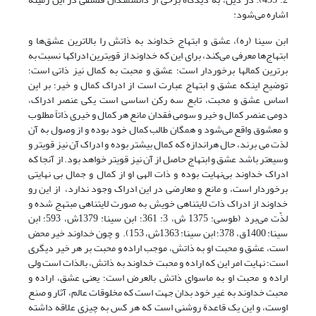
اشاره می‌شود:
ابن سینا (ره)، عشق و ابتهاج خداوند به ذاتش را بالاترین عشق‌ها و
ابتهاج‌ها معرفی می‌کند، برای این که خداوند از قویترین ادراکها نسبت به
برترین کمالها برخوردار است؛ عشق و محبت به کمال نیز ذاتی است؛
توضیح این‎که عشق و ابتهاج عبارت است از ادراک کمال و خیر؛ بر این
اساس عشق و محبت، تابع سه رکن اساسی است یکی عنصر ادراک،
دومی عنصر کمال و خیر و سومی فقدان مانع هر کمال و خیری ذاتاً مطلوب
و معشوق واقع می‌شود و همگان طالب کمال خود بوده و از وصول به آن
لذت می برند، حال هراندازه که کمال بیشتر بوده و ادراک آن نیز قویتر و
وسیعتر باشد عشق و ابتهاج حاصل از آن نیز قویتر خواهد بود. از آنجا که
ادراک خداوند بی‌نهایت بوده و ذات الهی او از کمال و جمال بی نهایتی
برخوردار است، و مانع و معارضی در این ادراک وجود ندارد، از این رو
خداوند از ادراک ذات لایتناهی خویش به صورت لایتناهی مبتهج شده و
لذّت می‌برد (طوسی: 1375 ش، 3: 361؛ ابن سینا: 1379ش، 593؛ ابن
سینا: 1400ق، 378؛ ابن سینا: 1363ش، 153). و چون خداوند خیر محض
است، عشق و محبت او به ذاتش، موجب اراده و محبت بر هر خیر دیگری
است؛ نهایت امر این که اراده و محبت خداوند به ذاتش، بالذات است ولی
اراده و محبت او به ماسوای ذاتش بالعرض است؛ یعنی عشق، اراده و
محبت خداوند به غیر خود بدان جهت است که مخلوقات عالم، آثار و صنع
اوست، و این یک قاعدة روشنی است که هر کس به چیزی علاقه داشته