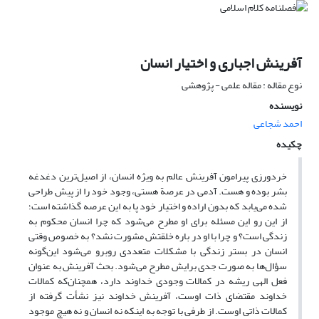
آفرینش اجباری و اختیار انسان
نوع مقاله : مقاله علمی - پژوهشی
نویسنده
احمد شجاعی
چکیده
خردورزی پیرامون آفرینش عالم به ویژه انسان، از اصیل‌ترین دغدغه
بشر بوده و هست. آدمی در عرصة هستی، وجود خود را از پیش طراحی
شده می‌یابد که بدون اراده و اختیار خود پا به این عرصه گذاشته است؛
از این رو این مسئله برای او مطرح می‌شود که چرا انسان محکوم به
زندگی است؟ و چرا با او در باره خلقتش مشورت نشد؟ به خصوص وقتی
انسان در بستر زندگی با مشکلات متعددی روبرو می‌شود این‌گونه
سؤال‌ها به صورت جدی برایش مطرح می‌شود. بحث آفرینش به عنوان
فعل الهی ریشه در کمالات وجودی خداوند دارد، همچنان‌که کمالات
خداوند مقتضای ذات اوست، آفرینش خداوند نیز نشأت گرفته از
کمالات ذاتی اوست. از طرفی با توجه به اینکه نه انسان و نه هیچ موجود