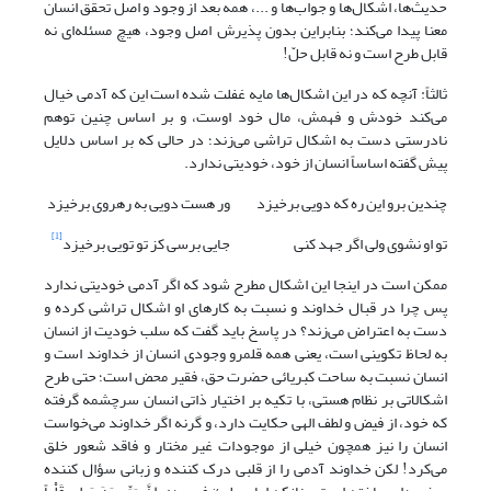
حدیث‌ها، اشکال‌ها و جواب‌ها و ...، همه بعد از وجود و اصل تحقق انسان
معنا پیدا می‌کند؛ بنابراین بدون پذیرش اصل وجود، هیچ مسئله‌ای نه
قابل طرح است و نه قابل حلّ!
ثالثاً: آنچه که در این اشکال‌ها مایه غفلت شده است این که آدمی خیال
می‌کند خودش و فهمش، مال خود اوست، و بر اساس چنین توهم
نادرستی دست به اشکال تراشی می‌زند؛ در حالی ‌که بر اساس دلایل
پیش گفته اساساً انسان از خود، خودیتی ندارد.
چندین برو این ره که دویى برخیزد
ور هست دویى به رهروى برخیزد
[1]
تو او نشوى ولى اگر جهد کنى
جایى برسى کز تو تویى برخیزد
ممکن است در این‎جا این اشکال مطرح شود که اگر آدمی خودیتی ندارد
پس چرا در قبال خداوند و نسبت به کارهای او اشکال تراشی کرده و
دست به اعتراض می‌زند؟ در پاسخ باید گفت که سلب خودیت از انسان
به لحاظ تکوینی است، یعنی همه قلمرو وجودی انسان از خداوند است و
انسان نسبت به ساحت کبریائی حضرت حق، فقیر محض است؛ حتی طرح
اشکالاتی بر نظام هستی، با تکیه بر اختیار ذاتی انسان سرچشمه گرفته
که خود، از فیض و لطف الهی حکایت دارد، و گرنه اگر خداوند می‌خواست
انسان را نیز همچون خیلی از موجودات غیر مختار و فاقد شعور خلق
می‌کرد! لکن خداوند آدمی را از قلبی درک کننده و زبانی سؤال کننده