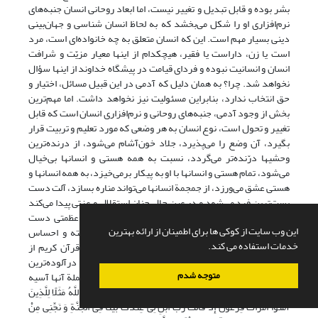
بشر بوده و قابل تبدیل و تغییر نیست، اما ابعاد روحانی انسان جنبه‌های
نرم‌افزاری او را شکل می‌بخشد که به لحاظ انسان شناسی و جهان‌بینی
دینی بسیار مهم است. این که انسان متعلق به چه خانواده‌ای است، مرد
است یا زن، داراست یا فقیر، هیچکدام از اینها معیار مزیّت و شرافت
انسان و انسانیت نبوده و فردای قیامت در پیشگاه خداوند از اینها سؤال
نخواهد شد. چرا؟ به همان دلیل که آدمی در این قبیل مسائل، اختیار و
حق انتخاب ندارد، بنابراین مسئولیت نیز نخواهد داشت. اما مهم‌ترین
بخش از وجود آدمی، جنبه‌های روحانی و نرم‌افزاری انسان است که قابل
تغییر و تحول است، نوع انسان به هر وضعی که مورد تعلیم و تربیت قرار
بگیرد، آن وضع را می‌پذیرد، جلاد خون‌آشام می‌شود، از درنده‌ترین
وحشیها درّنده‌تر می‌گردد، نسبت به همه هستی و انسانها بی‌خیال
می‌شود، تمام هستی و انسانها با او به پیکار برمی‌خیزد، به همه انسانها و
هستی عشق می‌ورزد، از جمجمة انسانها می‌تواند مناره بسازد، آلت دست
پست‌ترین فرد می‌شود و در عین حال چنان استقلال و عزتی پیدا می‌کند
که از هر چه رنگ تعلق بگیرد آزاد می‌شود و به چنان عظمتی دست
این وب سایت از کوکی ها برای اطمینان از ارائه بهترین
می‌یابد که جهان هستی در گوشه‌ای از دلش جای گرفته و احساس
خدمات استفاده می کند.
سنگینی نمی‌کند! (جعفری: 1375ش، 146) خداوند در قرآن کریم از
کسانی یاد کرده است که در سخت‌ترین شرایط زندگی و درآلوده‌ترین
متوجه شدم
محیط، به مرتبه عظیمی از ایمان و تقوا دست یافته‌اند، از جملة آنها آسیه
همسر فرعون است که در موردش آمده است: }وَ ضَرَبَ اللَّهُ مَثَلًا لِلَّذِینَ
آمَنُوا امْرَأَتَ فِرْعَوْنَ إِذْ قالَتْ رَبِّ ابْنِ لِی عِنْدَکَ بَیْتاً فِی الْجَنَّةِ وَ نَجِّنِی مِنْ