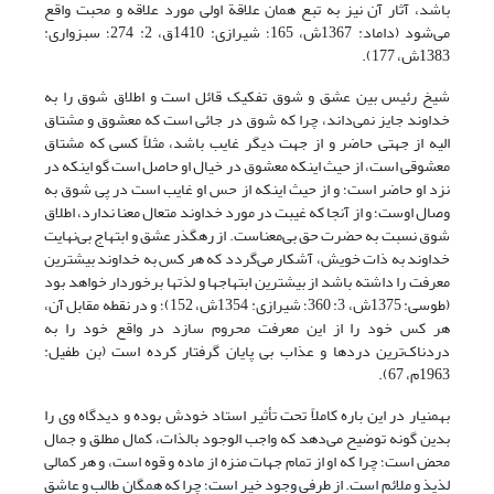
باشد، آثار آن نیز به تبع همان علاقة اولی مورد علاقه و محبت واقع
می‌شود (داماد: 1367ش، 165؛ شیرازی: 1410ق، 2: 274؛ سبزواری:
1383ش، 177).
شیخ رئیس بین عشق و شوق تفکیک قائل است و اطلاق شوق را به
خداوند جایز نمی‌داند، چرا که شوق در جائی است که معشوق و مشتاق
الیه از جهتی حاضر و از جهت دیگر غایب باشد، مثلاً کسی که مشتاق
معشوقی است، از حیث اینکه معشوق در خیال او حاصل است گو اینکه در
نزد او حاضر است؛ و از حیث اینکه از حس او غایب است در پی شوق به
وصال اوست؛ و از آنجا که غیبت در مورد خداوند متعال معنا ندارد، اطلاق
شوق نسبت به حضرت حق بی‌معناست. از رهگذر عشق و ابتهاج بی‌نهایت
خداوند به ذات خویش، آشکار می‌گردد که هر کس به خداوند بیشترین
معرفت را داشته باشد از بیشترین ابتهاجها و لذتها برخوردار خواهد بود
(طوسی: 1375ش، 3: 360؛ شیرازی: 1354ش، 152)؛ و در نقطه مقابل آن،
هر کس خود را از این معرفت محروم سازد در واقع خود را به
دردناک‌ترین دردها و عذاب بی پایان گرفتار کرده است (بن طفیل:
1963م، 67).
بهمنیار در این باره کاملاً تحت تأثیر استاد خودش بوده و دیدگاه وی را
بدین گونه توضیح می‌دهد که واجب الوجود بالذات، ‌کمال مطلق و جمال
محض است؛ چرا که او از تمام جهات منزه از ماده و قوه است، و هر کمالی
لذیذ و ملائم است. ‌از طرفی وجود خیر است؛ چرا که همگان طالب و عاشق