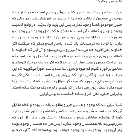
آفرینش بردارد!
این شبهه نیز وارد نیست؛ چرا که جبر وقتی مطرح است که در کنار خدا،
موجودی همچون او باشد که خدا را مجبور به آفرینش کند، در حالی که
چنین موجودی اصلاً وجود ندارد. پس این باید و لابدیّت، در واقع لابدیت
وجود واجبی و کمالات آن است، همانگونه که اصل وجود الهی وجوب و
ضرورت دارد کمالات وجودی او و لوازم این کمالات نیز وجوب و ضرورت
دارد. با توجه به توضیحات یاد شده، پاسخ ابهام دیگر که می‌گفت اگر
خداوند نمی‌آفرید چه می‌شد؟ نیز روشن می‌شود و آن این که خداوند با
کمالات وجودی خویش، خداست و نیافریدن، نشانة بخل و عجز است که
در ساحت قدس ربوبی معنا ندارد. چنانکه اگر به یک درخت تنومند و
سالمی برخورد کنیم که میوه و ثمری نداشته باشد، فوراً می‌گوییم که این
درخت چه عیب و آفتی دارد که بی‌ثمر و بی‌خاصیت است؛ لکن اگر به
درخت پرمیوه‌ای برخورد کنیم دیگر سؤال نمی‌شود که این درخت چرا
میوه داده است؛ چون میوه دادن اثر طبیعی و لازمه یک درخت سالم است.
بنابراین جهان، فعل، اثر و نشانه خداست نه بیش از این.
ثانیاً: بیان شد که وجود و هستی خیر و مطلوب بالذات بوده و نقطه مقابل
آن که عدم است، شر و نیستی است، کسی که اشتهای خلق نشدن دارد
گویا ناخواسته مشتاق عدم و عدمستان است ولی غافل از این که
سرزمینی به نام عدمستان وجود ندارد! پس هر چه هست از وجود بوده
و از آنِ وجود بوده و به سوی وجود خواهد بود، و همه احکام، آثار، حرف و