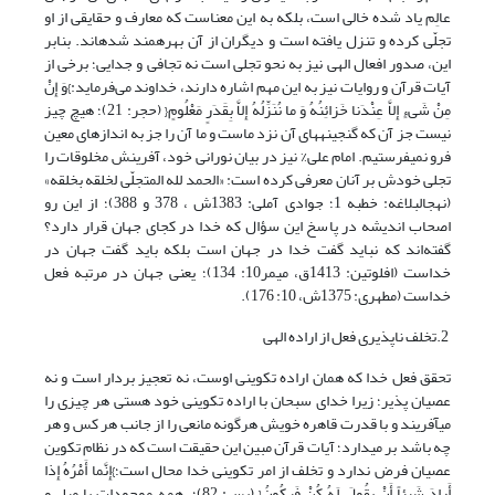
عالِم یاد شده خالی است، بلکه به این معناست که معارف و حقایقی از او
تجلّی کرده و تنزل یافته است و دیگران از آن بهره‏مند شده‏اند. بنابر
این، صدور افعال الهی نیز به نحو تجلی است نه تجافی و جدایی؛ برخی از
آیات قرآن و روایات نیز به این مهم اشاره دارند، خداوند می‌فرماید:}وَ إِنْ
مِنْ شَی‏ءٍ إِلاَّ عِنْدَنا خَزائِنُهُ وَ ما نُنَزِّلُهُ إِلاَّ بِقَدَرٍ مَعْلُومٍ{ (حجر: 21)؛ هیچ چیز
نیست جز آن ‏که گنجینه‏های آن نزد ماست و ما آن را جز به اندازه‏ای معین
فرو نمی‏فرستیم. امام علی% نیز در بیان نورانی خود، آفرینش مخلوقات را
تجلی خودش بر آنان معرفی کرده است: «الحمد لله المتجلّی لخلقه بخلقه»
(نهج‏البلاغه: خطبه 1؛ جوادی آملی: 1383ش ، 378 و 388)؛ از این رو
اصحاب اندیشه در پاسخ این سؤال که خدا در کجای جهان قرار دارد؟
گفته‌اند که نباید گفت خدا در جهان است بلکه باید گفت جهان در
خداست (افلوتین: 1413ق، میمر10: 134)؛ یعنی جهان در مرتبه فعل
خداست (مطهری: 1375ش، 10: 176).
2.تخلف ناپذیری فعل از اراده الهی
تحقق فعل خدا که همان اراده تکوینی اوست، نه تعجیز بردار است و نه
عصیان ‏پذیر؛ زیرا خدای سبحان با اراده تکوینی خود هستی هر چیزی را
می‏آفریند و با قدرت قاهره خویش هرگونه مانعی را از جانب هر کس و هر
چه باشد بر می‏دارد؛ آیات قرآن مبین این حقیقت است که در نظام تکوین
عصیان فرض ندارد و تخلف از امر تکوینی خدا محال است؛}إِنَّما أَمْرُهُ إِذا
أَرادَ شَیئاً أَنْ یقُولَ لَهُ کُنْ فَیکُونُ{ (یس: 82)؛ همه موجودات با میل و