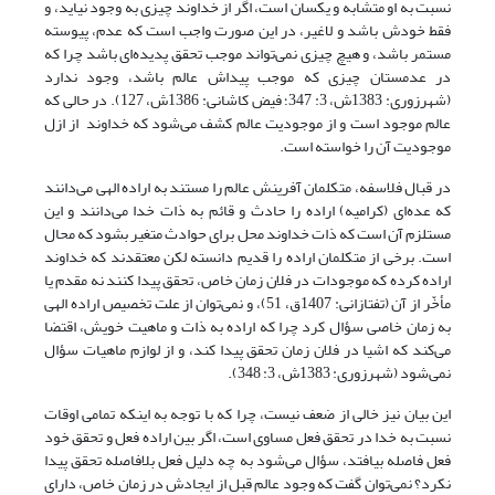
نسبت به او متشابه و یکسان است، اگر از خداوند چیزی به وجود نیاید، و
فقط خودش باشد و لاغیر، در این صورت واجب است که عدم، پیوسته
مستمر باشد، و هیچ چیزی نمی‌تواند موجب تحقق پدیده‌ای باشد چرا که
در عدمستان چیزی که موجب پیداش عالم باشد، وجود ندارد
(شهرزورى: 1383ش، 3: 347؛ فیض کاشانی: 1386ش، 127). در حالی که
عالم موجود است و از موجودیت عالم کشف می‌شود که خداوند از ازل
موجودیت آن را خواسته است.
در قبال فلاسفه، متکلمان آفرینش عالم را مستند به اراده الهی می‌دانند
که عده‌ای (کرامیه) اراده را حادث و قائم به ذات خدا می‌دانند و این
مستلزم آن است که ذات خداوند محل برای حوادث متغیر بشود که محال
است. برخی از متکلمان اراده را قدیم دانسته ‌لکن معتقدند که خداوند
اراده کرده که موجودات در فلان زمان خاص، تحقق پیدا کنند نه مقدم یا
مأخّر از آن (تفتازانی: 1407ق، 51)، و نمی‌توان از علت تخصیص اراده الهی
به زمان خاصی سؤال کرد چرا که اراده به ذات و ماهیت خویش، اقتضا
می‌کند که اشیا در فلان زمان تحقق پیدا کند، و از لوازم ماهیات سؤال
نمی‌شود (شهرزورى: 1383ش، 3: 348).
این بیان نیز خالی از ضعف نیست، چرا که با توجه به اینکه تمامی اوقات
نسبت به خدا در تحقق فعل مساوی است، اگر بین اراده فعل و تحقق خود
فعل فاصله بیافتد، سؤال می‌شود به چه دلیل فعل بلافاصله تحقق پیدا
نکرد؟ نمی‌توان گفت که وجود عالم قبل از ایجادش در زمان خاص، دارای