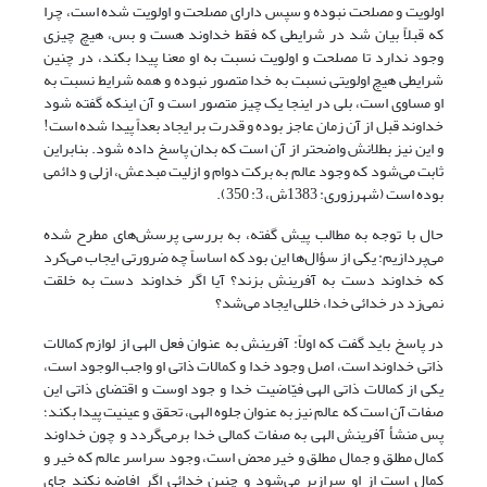
اولویت و مصلحت نبوده و سپس دارای مصلحت و اولویت شده است، چرا
که قبلاً بیان شد در شرایطی که فقط خداوند هست و بس، هیچ چیزی
وجود ندارد تا مصلحت و اولویت نسبت به او معنا پیدا بکند، در چنین
شرایطی هیچ اولویتی نسبت به خدا متصور نبوده و همه شرایط نسبت به
او مساوی است، بلی در اینجا یک چیز متصور است و آن اینکه گفته شود
خداوند قبل از آن زمان عاجز بوده و قدرت بر ایجاد بعداً پیدا شده است!
و این نیز بطلانش واضحتر از آن است که بدان پاسخ داده شود. بنابراین
ثابت می‌شود که وجود عالم به برکت دوام و ازلیت مبدعش، ازلی و دائمی
بوده است (شهرزورى: 1383ش، 3: 350).
حال با توجه به مطالب پیش گفته، به بررسی پرسش‌های مطرح شده
می‌پردازیم: یکی از سؤال‌ها این بود که اساساً چه ضرورتی ایجاب می‌کرد
که خداوند دست به آفرینش بزند؟ آیا اگر خداوند دست به خلقت
نمی‌زد در خدائی خدا، خللی ایجاد می‌شد؟
در پاسخ باید گفت که اولاً: آفرینش به عنوان فعل الهی از لوازم کمالات
ذاتی خداوند است، اصل وجود خدا و کمالات ذاتی او واجب الوجود است،
یکی از کمالات ذاتی الهی فیّاضیت خدا و جود اوست و اقتضای ذاتی این
صفات آن است که عالم نیز به عنوان جلوه الهی، تحقق و عینیت پیدا بکند؛
پس منشأ آفرینش الهی به صفات کمالی خدا برمی‌گردد و چون خداوند
کمال مطلق و جمال مطلق و خیر محض است، وجود سراسر عالم که خیر و
کمال است از او سرازیر می‌شود و چنین خدائی اگر افاضه نکند جای