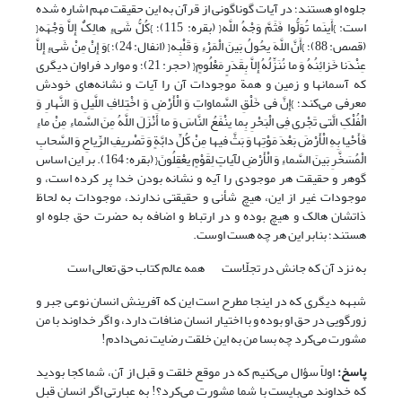
جلوه او هستند؛ در آیات گوناگونی از قرآن به این حقیقت مهم اشاره شده
است: }أَینَما تُوَلُّوا فَثَمَّ وَجْهُ اللَّه{ (بقره: 115)؛ }کُلُّ شَی‏ءٍ هالِکٌ إِلاَّ وَجْهَه{
(قصص: 88)؛ }أَنَّ اللَّهَ یحُولُ بَینَ الْمَرْءِ وَ قَلْبِه{ (انفال: 24)؛ }وَ إِنْ مِنْ شَی‏ءٍ إِلاَّ
عِنْدَنا خَزائِنُهُ وَ ما نُنَزِّلُهُ إِلاَّ بِقَدَرٍ مَعْلُومٍ{ (حجر: 21)؛ و موارد فراوان دیگری
که آسمانها و زمین و همة موجودات آن را آیات و نشانه‌های خودش
معرفی می‌کند؛ }إِنَّ فی‏ خَلْقِ السَّماواتِ وَ الْأَرْضِ وَ اخْتِلافِ اللَّیلِ وَ النَّهارِ وَ
الْفُلْکِ الَّتی‏ تَجْری فِی الْبَحْرِ بِما ینْفَعُ النَّاسَ وَ ما أَنْزَلَ اللَّهُ مِنَ السَّماءِ مِنْ ماءٍ
فَأَحْیا بِهِ الْأَرْضَ بَعْدَ مَوْتِها وَ بَثَّ فیها مِنْ کُلِّ دابَّةٍ وَ تَصْریفِ الرِّیاحِ وَ السَّحابِ
الْمُسَخَّرِ بَینَ السَّماءِ وَ الْأَرْضِ لَآیاتٍ لِقَوْمٍ یعْقِلُونَ{ (بقره: 164). بر این اساس
گوهر و حقیقت هر موجودی را آیه و نشانه بودن خدا پر کرده است، و
موجودات غیر از این، هیچ شأنی و حقیقتی ندارند، موجودات به لحاظ
ذاتشان هالک و هیچ بوده و در ارتباط و اضافه به حضرت حق جلوه او
هستند؛ بنابر این هر چه هست اوست.
به نزد آن که جانش در تجلّاست
همه عالم کتاب حق تعالی است
شبهه دیگری که در اینجا مطرح است این که آفرینش انسان نوعی جبر و
زورگویی در حق او بوده و با اختیار انسان منافات دارد، و اگر خداوند با من
مشورت می‌کرد چه بسا من به این خلقت رضایت نمی‌دادم!
پاسخ:
اولاً سؤال می‌کنیم که در موقع خلقت و قبل از آن، شما کجا بودید
که خداوند می‌بایست با شما مشورت می‌کرد؟! به عبارتی اگر انسان قبل