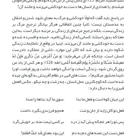
نَسْیاً مَنْسِیًّا{ (مریم: 23)؛ اى کاش پیش از این مرده بودم، و بکلّى فراموش
مى‏شدم. یا تعدادی از انسان ها دست به خودکشی می‌زنند و مانند آن!
در پاسخ باید گفت که اولاً خودکشی و مرگ به معنای نابود شدن و انتقال
به عدمستان نیست؛ ثانیاً چنین اتفاقاتی هرگز بیانگر ترجیح مرگ بر
زندگی نیست، بلکه ترجیح مرتبه‌ای از زندگی بر مرتبه دیگر است، به این
معنا که بدون استثنا، کسانی که از زندگی ناامید، خسته و افسرده شده و
دست به خودکشی و مانند آن می‌زنند، اینها در واقع از ناملایمات زندگی
شکوِه دارند و بیان شد که اکثر این موارد، ناشی از عملکرد نادرست
انسان است، چنانکه قرآن می‌فرماید: }وَ مَنْ أَعْرَضَ عَنْ ذِکْری فَإِنَّ لَهُ
مَعیشَةً ضَنْکاً وَ نَحْشُرُهُ یَوْمَ الْقِیامَةِ أَعْمى‏{ (طه: 124)؛ و هر کس از یاد من
روى گردان شود، زندگى (سخت و) تنگى خواهد داشت و روز قیامت، او را
نابینا محشور مى‏کنیم!». سنت های الهی در نظام آفرینش به گونه‌ای چیده
شده است که کوچکترین عمل انسان ـ چه زشت و چه نیکو ـ عکس العمل
قهری را به دنبال دارد:
این جهان کوه است و فعل ما ندا
سوی ما آید نداها را صدا
فعل تو کان زاید از جان و تنت
همچو فرزندی بگیرد دامنت
پس تو را هر غم که پیش آید ز درد
بر کسی تهمت منه، بر خویش گرد
فعل تست این غصه های دم به دم
این بود معنای قَد جَفٌَ القَلَم!