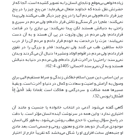
زیاده‌خواهی بی‌موقع و نابجای انسان را به تصویر کشیده است، آنجا که از
حضرتش نقل شده که خداوند متعال می‌فرماید: من پنج چیز را در پنج
چیز قرار داده‌ام ولی مردم آنها را در پنج چیز دیگر طلب می‌کنند ولی پیدا
نمی‌کنند؛ علم را در گرسنگی و تلاش قرار داده‌ام؛ ولی مردم در سیری و
راحتی به دنبالش هستند لکن پیدا نمی‌کنند؛ بی نیازی را در قناعت
قراردادم؛ ولی مردم در پول وثروت در پی آن هستد و به آن دست
نمی‌یابند؛ عزت را درخدمت به خودم قرار دادم و مردم آن را از درب
خانه سلاطین طلب می کنند ولی نمی‌یابند؛ فخر و بزرگی را در تقوی
قراردادم؛ ولی مردم در اقوام (اولاد وعشیره) دنبال آن می گردند و بدان
نمی‌رسند؛ راحتی را درآخرت قرار داده‌ام، ولی مردم در دنیا به دنبالش
هستند و به آن نمی‌رسند (احسائی: 1405ق، 4: 62).
بر این اساس دین مبین اسلام خط‌کش زندگی و صراط مستقیم الهی برای
وصول به آرامش و امنیت و سعادت و کمال در دنیا و آخرت است، و بقیة
مسیرها همه ضلالت و سردرگمی و هلاکت است }فَماذا بَعْدَ الْحَقِّ إِلاَّ
الضَّلال{ (یونس:32).
گاهی گفته می‌شود آدمی در انتخاب خانواده یا جنسیت و مانند آن
اختیاری ندارد؛ و این همه در سرنوشت آینده انسان مؤثر است. با دقت
در پاسخ سؤال پیشین، تا حدی مطلب روشن می‌شود، به طور کلی انسان
موجودی مرکب از دو بعدِ مادی و معنوی، روحی و جسمی است، بعد مادی
او جنبه‌های سخت افزاری او را شکل می‌بخشد که تقریباً خارج از اختیار