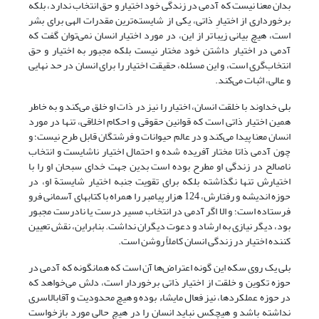
بدان معنا نیست که آدمی در زندگی خود اختیار و حق انتخاب ندارد، بلکه
برخورداری از اختیارِ ذاتی، یکی از شایسته‌ترین مقدرات الهی برای بشر
است، هیچ بیانی زیباتر از این، در مورد اختیار انسان نمی‌توان گفت که
آدمی در اختیار داشتن خود مختار نیست بلکه مجبور به اختیار و حق
انتخاب‌گری است، و این مسئله، حقیقت اختیار را برای انسان در حد نهایی
و عالی، اثبات می‌کند.
بلی خداوند با خلقت انسان، اختیار را نیز در ذات او خلق می‌کند و به خاطر
همین اختیار ذاتی است که قوانین حقوقی و احکام اخلاقی، تنها در مورد
انسان معنا پیدا می‌کند و در عالم حیوانات و فرشتگان قابل طرح نیست؛ ‌و
چون آدمی ذاتا مختار آفریده شده و احتمال اختیار ناشایست و انتخاب
ناصالح در زندگی او مطرح بوده است بدین جهت خدای سبحان او را با
اختیارش تنها نگذاشته بلکه برای تقویت جنبه اختیار شایستة او، در
حوزه اندیشه و رفتارش، 124 هزار پیامبر را همراه با کتابهای آسمانی فرو
فرستاده است؛ و الا اگر آدمی در انتخاب مسیر درست یا نادرست مجبور
بود، دیگر نیازی به ارشاد و دعوت دیگران نداشت. بنابراین، نقش تعیین
کننده اختیار در زندگی انسان کاملاً روشن است.
بلی یک روی سکه این گونه اعتراض‌ها آن است که همانگونه که آدمی در
حوزه تکوین و خلقت از اختیار ذاتی برخوردار است، دلش می‌خواهد که
در حوزه عملکردها، نیز فعال مایشاء بوده و هیچ محدودیت و آقابالاسری
نداشته باشد و هیچکس نباید انسان را در هیچ حالی مورد بازخواست