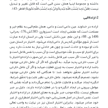
داشته و مجموعة اینها همان سنن الهی است که قابل تغییر و تبدیل
نیست؛}فَلَنْ تَجِدَ لِسُنَّتِ اللَّهِ تَبْدیلاً وَ لَنْ تَجِدَ لِسُنَّتِ اللَّهِ تَحْویلاً{ (فاطر: 43).
2: ارادة الهی
اراده در خداوند عین داعی است و داعی، همان علم الهی به نظام خیر و
مصلحت است که مقتضی ایجاد است (سبزواری: 1383ش،176؛ بحرانی:
1406 ق، 88)، و این علم، عین ذاتش است؛ ولی در انسان اراده عبارت
است از شوق مؤکدی که پس از داعی ایجاد می‌شود. اختیار در انسان عین
ذات او نبوده و حادث است و چون هر حادثی نیاز به محدث دارد پس
برای اختیار او سبب و علّت موجبه‏ای است و آن سبب یا نفس فاعل است و
یا غیر آن است؛ اگر سبب غیر فاعل باشد، در این صورت اراده و اختیار با
آن سبب خارجی پدید می‏آید، به گونه‏ای که اگر آن عامل خارجی موجود
باشد اراده و اختیار نسبت به چیزی فعلیّت می‏یابد و اگر آن عامل خارجی
نباشد اختیار محقّق نخواهد شد؛ تا هنگامی که عامل خارجی موجود
نشود، تصمیم گرفته نمی‏شود. عامل خارجی، نظیر غایت و یا تحقّق شرایط،
انگیزه ایجاد می‏کند و فاعلیّت فاعل را تمام می‌گرداند و البتّه نقشی که
عوامل بیرونی در ایجاد انگیزه و یا در فعلیّت اراده دارند، دلیل بر جبر
مصطلح نیست، بلکه موجب جبر علّی و به معنای اضطرار در اراده و اختیار
است. نفس انسان در اصل هستی یابی خود با این اختیار اضطراری، از غیر
خود صادر می‏شود. بنابراین اختیار انسان نیز در نهایت به واجب تعالی
ختم می‏شود و اختیار واجب تعالی زائد بر ذات او نیست بلکه اختیار عین