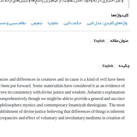
و غیر اختیاری در به وجود آمدن تفاوت‎ها، از مهم‌ترین پاسخ‌ها و تبیین‌های ارائه شده از طرف متکلمان معاصر است که در این نوشتار مورد ارزیابی قرار گرفته‌اند.
کلیدواژه‌ها
واژه‌های کلیدی: عدل الهی
حکمت الهی
تفاوت‎ها
تبعیض
نظام سببی و مسب
عنوان مقاله
English
چکیده
English
ies and differences in creatures and its cause is a kind of evil have been
 been put forward. Some materialists have considered it as an evidence of
rove its consistency with divine justice and wisdom. Asharite’s explanation
 comprehensively, though we might be able to provide a general and succinct
me philosophers, mystics and contemporary Imamiyah theologians. The most
lishment of divine justice, believing that differences of things is inherent,
screpancies, and effect of voluntary and involuntary mediums in creation of