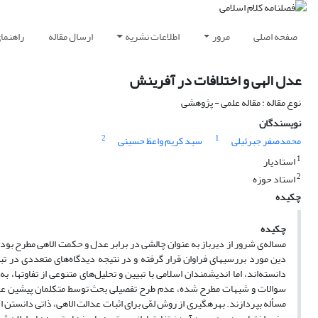
صفحه اصلی
مرور
اطلاعات نشریه
ارسال مقاله
راهنما
عدل الهی و اختلافات در آفرینش
نوع مقاله : مقاله علمی - پژوهشی
نویسندگان
2
1
محمدصفر جبرئیلی
سید کریم واعظ حسینی
1
استادیار
2
استاد حوزه
چکیده
چکیده
دانسته‌اند
سوالات و شبهات مطرح شده، عدم طرح تفصیلی بحث توسط متکلمان پیشین عدلی