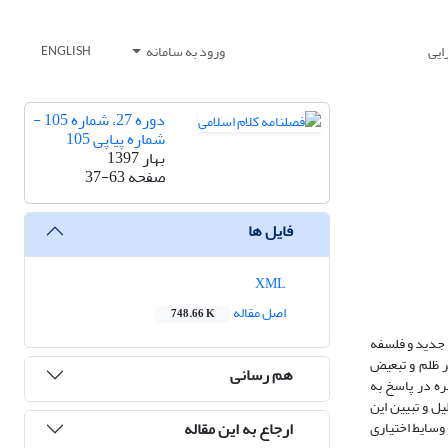
ایی
ورود به سامانه
ENGLISH
دوره 27، شماره 105 -
شماره پیاپی 105
بهار 1397
صفحه
37-63
فایل ها
XML
اصل مقاله
748.66 K
از شرور در کلام جدید و فلسفه
 برخی مادی‏گرایان وجود تفاوت‎ها را شاهد و قرینه‌ای بر ظلم و تبعیض
هم رسانی
 تبیین اشاعره در پاسخ به
 و تبیین این
ارجاع به این مقاله
ی با ضرورت تفاوت‎ها، تاثیر گذاری مبادی قابلی و وسایط اختیاری