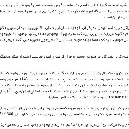
یش‏رو هرمنوتیک را تا تأمل فلسفی در ماهیت فهم و هستی‏شناسی فهم به پیش برده است 
‏شناسی فلسفی گادامر و هایدگر به دنبال پرده‌برداری از غوامض فهم متن نیست، بلک
اسی دازاین است.
ی مرتبط است و طرف دیگر آن با وجود انسان ارتباط دارد. اکنون باید دید از سویی چگون
م‏گونه می‌یابد، با تبیین این نکته، هرمنوتیک وجودی معنا می‌شود و هویتِ فهمِ وجو
پس خواهید دید که «همة مولفه‌های فهم‏شناسی گادامر حول محور همین نکته می‌چرخد» و
 کرد، بعد گادامر هم در مسیر او قرار گرفت از این‏رو مناسب است از منظر هایدگر
 متن زیست‏جهانی که خودِ آدمی در آن زندگی می‌کند. فهم چیزی تصور نمی‌شود که بش
کرد، بلکه دقیقاً حالت یا جزء لاینفک «هستی ـ در ـ جهان» است. فهم اساس هر تأویل است
نیل به «وجود معتبر» است، با این انتخاب درست انسان به وجود معتبر راه پیدا می‌کند و ا
ذات فهم در درک صرف موقعیت آدمی نهفته نیست، بلکه در افشای امکان‌های محقِّق برا
Existenziali
(وجودیت) استفاده می‌کند (پالمر، همان).
 «هستی ـ در ـ جهان» از طریق فهم بر خودش منکشف می‌شود. وقتی با حصول فهم امکانی برا
ا به پیش ببرد و به آن نحوة هستی و موقعیت وجودی جدید برسد (واعظی، 1386: 151).
 پیدا می‌کند روشن می‌شود چرا که فهم امکان‌های وجودی وجود انسان را محقق می‌کند 