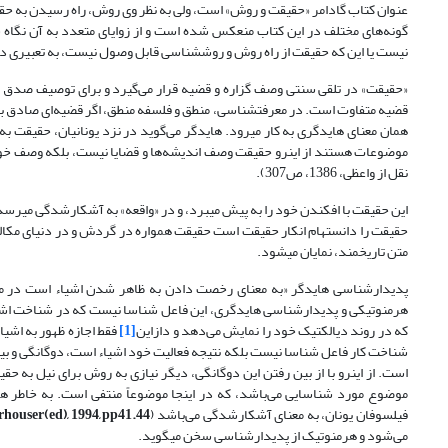
گونه‌های مختلف در این کتاب منعکس شده است و از زوایای متعدد به آن نگاه
نیست یا این که حقیقت از راه روش و روش‏شناسی قابل وصول نیست، به تعبیری دی
قضیه متفاوت است. در معرفت‏شناسی، منطق و فلسفه منطق، اگر قضیه‌ای صادق باشد
همان معنای هایدگری به کار می­رود. هایدگر می‌گوید در نزد یونانیان، حقیقت به
موضوعات هستند از این‏رو حقیقت وصف اندیشه‌ها و قضایا نیست، بلکه وصف خود
نقل از واعظی، 1386، ص307).
این حقیقت با افکندن خود را به پیش می­برد، و در «واقعه» به آشکارشدگی می­رسد،
متن تاریخمند، نمایان می­شود.
هرمنوتیکی و پدیدارشناسی هایدگری، این فاعل شناسا نیست که در شناخت اشیاء 
که در روند دیالکتیک خود را نمایش می‌دهد و دازاین
[1]
فقط اجازه ظهور به اشیاء
شناخت کار فاعل شناسا نیست بلکه نتیجه فعالیت خود اشیاء است، دوگانگی و بیگا
است. از این­رو با از بین رفتن این دوگانگی، دیگر نیازی به روش برای نیل به
موضوع مورد شناسایی می‌باشد، که در اینجا موضوعاً منتفی است. به خاطر
فیلسوفان یونان، به معنای آشکارشدگی می‌باشد (
houser(ed), 1994, pp41.44
می‌شود و هرمنوتیک از پدیدارشناسی سخن می­گوید.