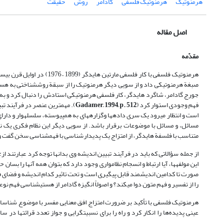
هرمنوتیک
هرمنوتیک فلسفی
گادامر
روش
حقیقت
اصل مقاله
مقدّمه
هرمنوتیک فلسفی با کار فلسف
صبغة هرمنوتیکی داد و از سویی دیگر هرمنوتیک را از سبقة روش­شناختی به هستی
جورج گادامر، شاگرد هایدگر، کار فلسفی هرمنوتیکی استادش را دنبال کرد و ب
فهم وجودی استوار کرد (
Gadamer, 1994, p. 512
). مهم‏ترین عنصر در فرآیند ت
است و انتظار می­رود یک سری داده­ها وگزاره­های به هم­پیوسته، سلسله­وار و دا
مسائل، و مسائل با موضوعات برقرار باشد. از سویی دیگر این نظام فکری یک نظ
متناسب با فلسفة هایدگر، از امتزاج یک پدیدارشناسی با فهم‏شناسی سخن گفت و به
از جمله سؤالاتی که باید در فرآیند تبیین اندیشه وی بدان‏ها توجه کرد عبارتند 
این مولفه‏ها، آیا ارتباط و انسجام نظام‏واری وجود دارد که بتوان همه آنها را بسان
صورت تا کدامین اندیشمند قابل پیگیری است و تحت تاثیر کدام اندیشه و فضای ف
را از تفسیر و فهم متون دوا می‏کند؟ و اصولاً انگیزه گادامر از هستی‏شناسی فه
هرمنوتیک فلسفی با تأکید بر ضرورت امتزاج افق معنایی مفسر با موضوع شناسای
عینی پدیده‌ها را انکار کرد و راه را برای نسبیت‏گرایی و جواز تعدد قرائت‏ها