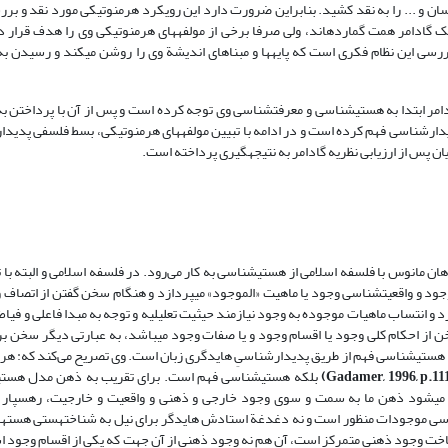
ن و ... را به نقد کشید. بنابراین ضرورت دارد این رویکرد هرمنوتیکی مورد نقد و برر
دامر همت گمارده­اند، ولی صرفا برخی از مولفه­های هرمنوتیکی وی را هدف قرار دا
سی این نظام فکری است که پایه­ها و مبناهای اندیشة وی را روشن می­کند و رسیدن به
ادامر ابتدا به هستی­شناسی و معرفت­شناسی وی توجه کرده است و پس از آن با پرداختن به
ار­شناسی فهم کرده است و در ادامه با تبیین مولفه­های هرمنوتیکی، بسط فلسفی پدیدا
 پس از ارزیابی نظریه گادامر به نتیجه­گیری پرداخته است.
اذهان مانوس با فلسفه اسلامی از هستی‏شناسی به کار می‌رود. در فلسفه اسلامی و البته با
 و واقعیت‏شناسی وجود یا ماهیت «الموجود» می­پردازد و هنگام سخن گفتن از اتصاف 
 و انتساب ماهیات موجوده به وجود نیازمند حیثیت تعلیلیه و توجه به مبدا فاعلی و فی
است (صدرالمتالهین، 1981،2: 23-90). و عمدتاً یا سخن از احکام کلی وجود یا اقسام وجود و یا صفات وجود می­باشد، به عبارتی دیگ
ستی‏شناسی فهم از طریق پدیدارشناسیِ هایدگری زبان است. وی تصریح می‌کند که: هر
بلکه هستی‏شناسی فهم است. برای تقریب به ذهن مدل هستی‏
می‏شود ذهن ما به سمت و سوی وجود خارجی و ذهنی و واقعیت و خارجیت، رهسپار م
اسی موجودات منظور است و نه دغدغة استادش هایدگر برای نیل به شناخت‏هستی هست­ه
ناخت وجود ذهنی متمرکز است، آن هم نه وجود ذهنی از آن جهت که یکی از اقسام وجود اس