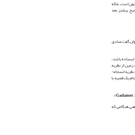
تون است، بلکه
یح بیشتر بعد
توان گفت صادق
ایستاده باشد،
زمین از نظریه
مطابقت به دلایلی عدول کرده، نظریه‌های دیگری را مطرح کرده‌اند (حسین زاده، 1385: 99،113). از جمله دو تن از فلاسفه پوزیتیویسم منطقی در اوائل قرن بیستم به تبیین نظریه انسجام­
ام یک قضیه با
).
Gadamer, 1
یعنی هنگامی که