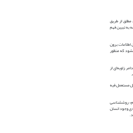
مطلق از طریق
 به تبیین فهم
 اطلاعات برون
شود که منظور
ر زاویه‌ای از
.
اقل مستعمل فیه
م» روش‏شناسی
دی وجود انسان
د.