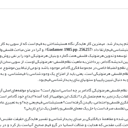
ی مارتین هایدگر (1899 – 1976) در اوایل قرن بیستم پدیدار شد. مهم‏ترین کار هایدگر نگاه هستی‏شناختی به فهم است که از سویی
‏شناسی فهم ارتقا داد (
Gadamer, 1985, pp. 256,257
). و آن­را در متن مباحث فلسفی 
ه توسعه و تدوین هرمنوتیک فلسفی همت گمارد و بنیان هرمنوتیکی خود را بر نفی روش 
بیین اندیشه گادامر، پرداختن به ماهیت نظام فلسفی‏-هرمنوتیکی اوست. از سویی سخن از
رای نظم و انضباط خاصی در مجموعة فکری گادامر موجود باشد و نوعی ارتباط بین موضوع ع
ام فلسفی هرمنوتیکی است، یعنی باید از امتزاج یک وجودشناسی با فهم‏شناسی، و به تع
 دنبال تبیین پایه­ها و ستون­های بنای پدیدارشناسی فهم بود.
از: نظام فلسفی هرمنوتیکی گادامر بر چه اساسی استوار است؟ ستون‏ها و مولفه‌های اصلی آ
 حلقات یک زنجیر به هم متصل کرد؟ تک‏تک این مولفه‏ها از کجا آمده؟ ابداع خود گادامر است ی
کری فلسفی و اجتماعی، بالیدن گرفته است؟ هستی‏شناسی فهم یعنی چه؟ و به تعبیری عام
م نوعی تفلسف صرف است یا حل یک معمای فلسفی و یا فصل یک نزاع تاریخی؟
ی شده و مفاهمة دیالکتیکی بر مبنای پدیدار­شناسی و تفسیر هایدگری حقیقت مقتبس از 
 در ساحت کتب مقدس که هدایت و ضلالت انسان‏ها در گرو فهم صحیح آن­هاست باز کرد و در 