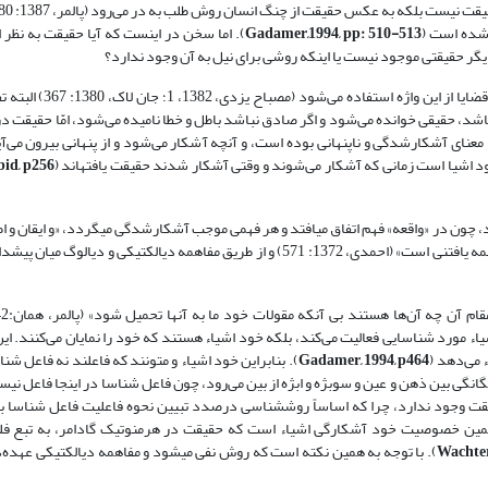
 شده است (
Gadamer,1994, pp: 510-513
). اما سخن در اینست که آیا حقیقت به نظر 
گر حقیقتی موجود نیست یا اینکه روشی برای نیل به آن وجود ندارد؟
«حقیقت» در تلقی سنتی وصف گزاره و قضیه قرار می‌گیرد و برای
، حقیقی خوانده می‌شود و اگر صادق نباشد باطل و خطا نامیده می‌شود، امّا حقیقت در 
 معنای آشکارشدگی و ناپنهانی بوده است، و آنچه آشکار می‌شود و از پنهانی بیرون می‌آ
 اشیا است زمانی که آشکار می‌شوند و وقتی آشکار شدند حقیقت یافته­اند (
bid, p256
 چون در «واقعه» فهم اتفاق می­افتد و هر فهمی موجب آشکارشدگی می­گردد، «و ایقان و اط
حقیقت را دانسته­ام انکار حقیقت است حقیقت همواره در گردش و در دنیای مکالمه یافتنی است» (احمدی، 1372: 571) و از طریق مفاهمه دیالکت
مورد شناسایی فعالیت می‌کند، بلکه خود اشیاء هستند که خود را نمایان می‌کنند. ای
 می‌دهد (
Gadamer, 1994, p464
). بنابراین خود اشیاء و متونند که فاعلند نه فاعل شن
نگی بین ذهن و عین و سوبژه و ابژه از بین می‌رود، چون فاعل شناسا در اینجا فاعل نیس
 حقیقت وجود ندارد، چرا که اساساً روش‏شناسی درصدد تبیین نحوه فاعلیت فاعل شناسا 
 همین خصوصیت خود آشکارگی اشیاء است که حقیقت در هرمنوتیک گادامر، به تبع فل
Wachter
). با توجه به همین نکته است که روش نفی می­شود و مفاهمه دیالکتیکی عهده‌د