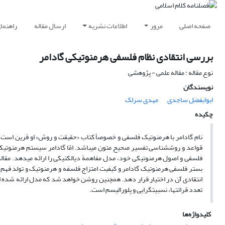
صفحه اصلی
مرور
اطلاعات نشریه
ارسال مقاله
راهنما
بررسی انتقادی نظام فلسفی هرمنوتیکی گادامر
نوع مقاله : مقاله علمی - پژوهشی
نویسندگان
ابوابفضل ساجدی
مهدی سرلک
چکیده
نام گادامر با هرمنوتیک فلسفی و خصوصاً کتاب «حقیقت و روش» او قرین است.
قواعد و روش‏شناسی تفسیر صحیح متون می‏باشد. امّا گادامر سیستم هرمنوتیکی 
فلسفی و اصول هرمنوتیکی خود، مدل مفاهمة دیالکتیکی را ارائه می‏دهد. مقاله ح
بستر فلسفی هرمنوتیک گادامر و کیفیت امتزاج فلسفه و هرمنوتیک و تولد فهم
انتقادی آن در اختیار قرار دهد. همچنین روشن خواهد شد که مدل ارائه شده از
تعدد قرائت‏ها، نسبیت‏گرایی و پلورالیسم است.
کلیدواژه‌ها