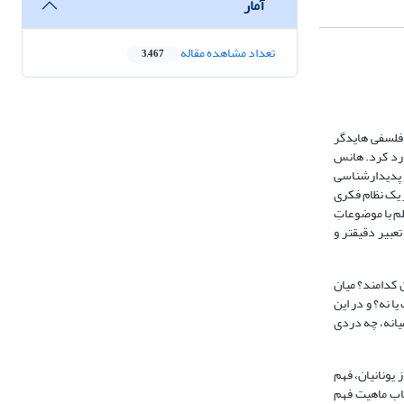
آمار
تعداد مشاهده مقاله
3,467
 به کار فلسفی هایدگر
وارد کرد. هانس
و پدیدارشناسی
 یک نظام فکری
لم با موضوعاتِ
بیر دقیق­تر و
ن کدامند؟ میان
ا نه؟ و در این
یانه، چه دردی
یونانیان، فهم
باب ماهیت فهم