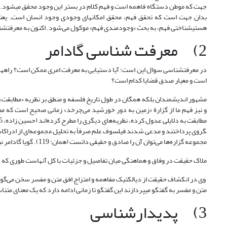
جهت که موطن دستگاه فاهمه است و فهم کلام در بستر این وجود محقق می‏شود. تو
بدان جهت است که تحقق فهم، محقِق امکان­های وجودی وجود انسان است. یعن
هستی‏شناختی فهم، به بحث «وجودمندی فهم» موکول می‌شود. اکنون به معرفت‏شن
2) معرفت شناسی گادامر
در معرفت‏شناسی سوال این است: آیا دستیابی به معرفت امری ممکن است؟ راه‏ها و
است و معیار صدق قضایا کدام است؟
مشهور اندیشمندان بلکه همگان در طول تاریخ فلسفه و منطق بر نظریه «مطابقت» ا
و نیز فهم ما از گزارة «زمین به دور خورشید می‌چرخد» زمانی صحیح است که مطا
گروی پرداختند و مدعی شدند فیلسوف علم صرفاً به تحلیل مجموعه‌ای از ادراکات 
مجموعه گزاره‌ها می‌توان آن را صادق و حقیقی دانست (همان: 119). گویا گادامر نیز همین مبنای معرفت­شناختی را پذیرفته و می‏گوید:
ملاک حقیقت در وفاق و هماهنگی میان تفاصیل و جزئیات با کل آن­هاست طوری که 
وی در انکشاف حقیقت از دیالکتیک مفاهمه و امتزاج افق متن و مفسر سخن می‌گوید، ا
متن و مفسر به گفتگو می­پردازند این گفتگو تا زمانی ادامه دارد که یک معنای مت
3) پدیدارشناسی