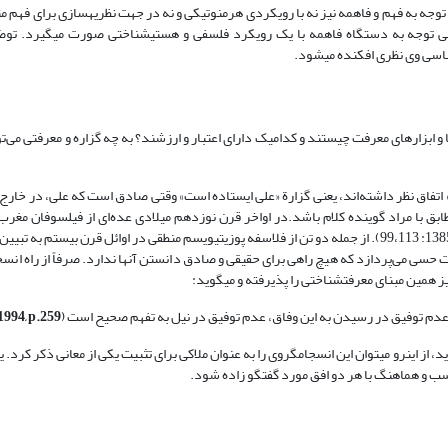
جه به فهم و فاهمه نیز نه با رویکردی هرمنوتیکی و نه در جهت نظریه‏سازی برای فهم م
ی توجه به دستگاه فاهمه با یک رویکرد فلسفی و هستی‏شناختی صورت می‏گیرد. توض
اسی وی نظری افکنده می­شود.
 ابزارهای معرفت چیستند و کدامیک دارای اعتبار و ارزشند؟ به چه گزاره و معرفتی می‌
تفاق نظر داشته‌اند، یعنی گزارة «علی ایستاده است» وقتی صادق است که علی، در خارج 
بق با مراد گوینده کلام باشد.در اواخر قرن نوزدهم میلادی عده‌ای از فیلسوفان مغرب 
حسی می‌پردازد که هیچ راهی برای حقیقی و صادق دانستن آنها ندارد. صرفاً از راه انسج
عدم توفیق در رسیدن به این وفاق، عدم توفیق در نیل به تفهم صحیح است (
994, p.259
ز این­رو می­توان این انسجام‏گروی را به عنوان ملاکی برای تثبیت یکی از معانی ذکر کرد. 
ناسب و هماهنگ با هر دو افق مورد گفتگو زاده شود.