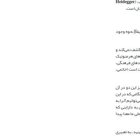
 (
Heidegger,
سان است.
اً
[
نحوه وجود
کشف نمی‌کند و
‌های هرمنوتیک
ردهای فرهنگی،
ت است (خاتمی،
 این دو در آن
گامی که در این
توانیم آن‏را به
به دازاینی که
ی ما معنا پیدا
نهد، به تعبیری