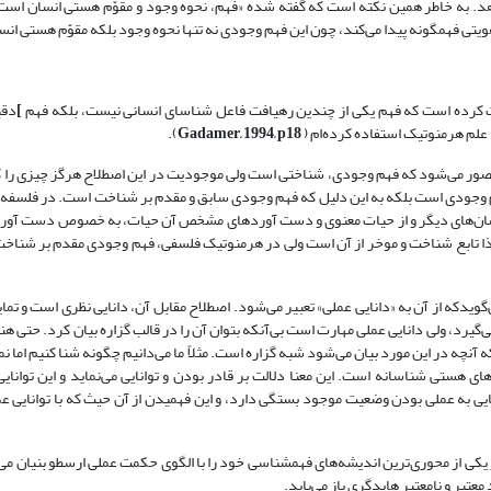
هد. به خاطر همین نکته است که گفته شده «فهم، نحوه وجود و مقوّم هستی انسان است»
 هویتی فهم‏گونه پیدا می‌کند، چون این فهم وجودی نه تنها نحوه وجود بلکه مقوّم هستی ان
ات کرده است که فهم یکی از چندین رهیافت فاعل شناسای انسانی نیست، بلکه فهم
]
دقیق
علم هرمنوتیک استفاده کرده‌ام (
Gadamer, 1994, p18
).
ور می‌شود که فهم وجودی، شناختی است ولی موجودیت در این اصطلاح هرگز چیزی را 
مْ وجودی است بلکه به این دلیل که فهم وجودی سابق و مقدم بر شناخت است. در فلسفه
ز انسان‌های دیگر و از حیات معنوی و دست آوردهای مشخص آن حیات، به خصوص دست آو
 لذا تابع شناخت و موخر از آن است ولی در هرمنوتیک فلسفی، فهم وجودی مقدم بر شناخ
که از آن به «دانایی عملی» تعبیر می‌شود. اصطلاح مقابل آن، دانایی نظری است و تمایز
‌گیرد، ولی دانایی عملی مهارت است بی‌آنکه بتوان آن را در قالب گزاره بیان کرد. حتی هن
 آنچه در این مورد بیان می‌شود شبه گزاره است. مثلاً ما می‌دانیم چگونه شنا کنیم اما نمی‌
هستی شناسانه است. این معنا دلالت بر قادر بودن و توانایی می‌نماید و این توانایی 
نایی به عملی بودن وضعیت موجود بستگی دارد، و این فهمیدن از آن حیث که با توانایی عمل
 یکی از محوری‌ترین اندیشه‌های فهم‏شناسی خود را با الگوی حکمت عملی ارسطو بنیان می‌
تبر و نامعتبر هایدگری باز می‌یابد.