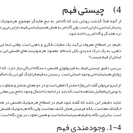
4) چیستی فهم
از آنچه قبلاً گذشت روشن شد که گادامر به تبع هایدگر موضوع هرمنوتیک خ
پدیدارشناسی دازاین است، ولی گادامر به همان هستی‏شناسی فهم دازاین می‌پرداز
نزد هایدگر و گادامر پرداخته شود.
«فهم» در اصطلاح معروف برآیند یک عملیات فکری و ذهنی است. وقتی شما می‌گ
ذهنی، به یک درک جدیدی نائل شده‌ام. مقصود هرمنوتیست‌های فلسفی این نیس
ایشان از فهم چیست؟
بررسی دقیق چیستی فهم، به فیزیولوژی فلسفی دستگاه ادراکی نیاز دارد، که این 
زوایای هستی‏شناختی وجود انسانی است. رسیدن به فهم فراچنگ آوردن یک امک
از این‏رو می‌توان گفت این واژه مشترک لفظی است و در دو معنای متمایز و متفاوت
با نوعی ابهام قابل مشاهده است که باید در ادامه با احتمال وجود جامع بین معا
شاید دقیق‏تر این باشد که گفته شود فهم در اصطلاح هرمنوتیک فلسفی در هم
انکشاف معناست، بلکه فهمیدن همان کشف معناست ولی نگاه هرمنوتیک فلسفی به
است. بنابراین نگاه به فهم هستی‏شناسانه است و همین تفاوت در نوع نگاه است که
1-4. وجودمندی فهم