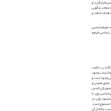
سی قرارگیرد و
ده­اند و گویی
 هدف انتقاد و
 حقیقت­شناسیِ
ر شناسی فهم و
 تاکید بر حکمت
و انتساب وجود
اض وجود است و
ر سخن بر محور هستی و
منوتیکی که من
شناسی وی، با
ی‏شود ولی در
ا مسموع است.
ت، بلکه از آن