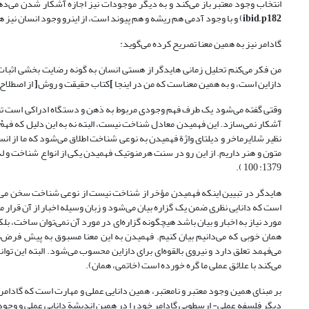
انتخاب وجود معتبر باز می‌کند و به دیگر موجودات نیز اجازه آشکار شدن می‌د
ibid, p182
) و با وجود آدمی هم ریشه و هم پیوند است، از این‏رو وجود انسان نیز
گادامر نیز به همین معنا تصریح کرده می‌گوید:
من فکر می‌کنم تحلیل زمانی هایدگر از هستی انسان به گونه رضایت بخشی اثب
دازاین است، و به همین معناست که من در اینجا
]
کتاب حقیقت و روش
[
از اصطلاح 
وقتی گفته می‌شود یک طرف فهم وجودی مربوط به ذهن و دستگاه ادراکی است تص
آشکار نمی‌سازد. این فهمیدن معادل شناخت نیست، البته نه به این دلیل که فه
نظیر شلایرماخر و دیلتای واژة فهمیدن به نوعی شناخت اطلاق می‌شود که ما ا
متون و هنر داریم. از این رو در سنت هرمنوتیک فهمیدن یکی از انواع شناخت و
1379: 100 ).
هایدگر در تبیین اینکه فهمیدن مؤخر از شناخت نیست از نوعی شناخت سخن می‌گوید
است که دانایی نظری ضمن یک گزاره بیان می‌شود و زبان وسیله اخبار از آن قرار می
مورد نیاز به اخبار و بیان باشد هیچ‏گونه گزاره‌ای در مورد آن نمی‌توان ساخت، بلکه
همان خوبی که می‌دانیم بیان کنیم. فهمیدن به این معنا مسبوق به پیش فرض‌های 
می‌فهمد تعلق دارد و نیروی بالقوه‌ای برای دازاین محسوب می‌شود. البته این توا
می‌کند با علائق عملی ما گره خورده است (خاتمی، همان).
بر مبنای همین وجود معتبر و نامعتبر، همین دانایی عملی و مهارت است که گادامر
دیگر فلسفه عملی‏- ارسطویی گادامر خود را در همین اندیشة دانایی عملی و وجود مع