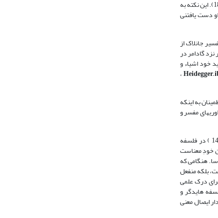
عنوان کتاب گادامر «حقیقت و روش» است، ولی به نظر وی روش، راه رسیدن به حقیقت نیست بلکه به عکس حقیقت از چنگ انسان روش طلب به در می‌رود (پالمر، 1387: 180). این نکته به
او دست یافتنی
 توصیف صدق قضایا از این واژه استفاده می‌شود (مصباح یزدی، 1382، 1؛ جان لاک، 1380: 367) البته تفسیر جان­لاک از
نزد گادامر در
ید خود اشیاء و
،
Heidegger, i
مینان به اینکه
یکی و دیالوگ میان پیش­داوری­های مفسر و
پدیدارشناسی هایدگر «به معنای رخصت دادن به ظاهر شدن اشیاء است در مقام آن چه آن‌ها هستند بی آنکه مقولات خود ما به آنها تحمیل شود» (پالمر، همان:142 ) در فلسفه
ن خودِ معناست
اسا. هنگامی که
ت، بلکه منفعل
برای درک علمی
سفه هایدگر و
ار ایصال معنی