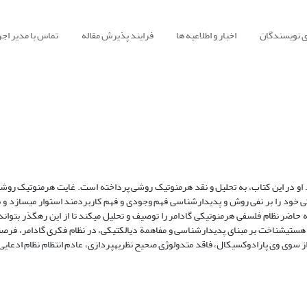
ی نویسندگان
اخبار و اطلاعیه ها
فرایند پذیرش مقاله
تماس با مدیر اجر
 او در این کتاب، به تحلیل و نقد هرمنوتیک روشی پرداخته است. غایت هرمنوتیک روشی
خود را بر نفی روش و پدیدارشناسی فهم وجودی و فهم کاربردمند استوار می‏سازد و با ا
اضر نظام فلسفی هرمنوتیکی گادامر را توصیف و تحلیل می‏کند تا از این رهگذر بتواند ع
 هستی‏شناخت بر مبنای پدیدارشناسی و مفاهمة دیالکتیکی، در نظام فکری گادامر، فرص
 سوی وی پارادوکسیکال، فاقد متدولوژی صحیح نظریه‏پردازی، عادم انتظام نظام ادعایی