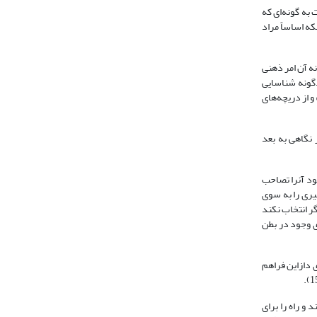
به گونه‌ای که
ه اساساً مراد
ه آن امر ذهنی
دگونه شناسایی
 از دریچه‌های
 نگاهی به بعد
ود آنرا تصاحب
، فهم با وجود آدمی همریشه و هم‏پیوند است (پالمر، همان: 145). هر فهمی مسیری را به سوی
گر انتخاب نکند
ی وجود در بطن
ی دازاین فراهم
و راه را برای