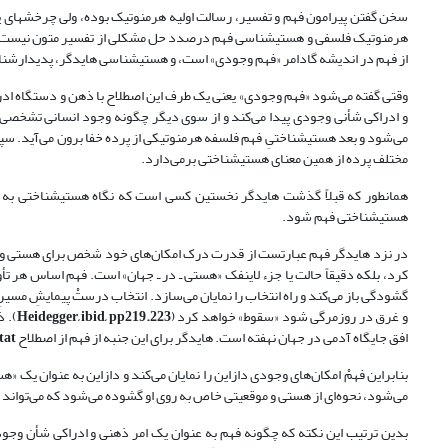
سخن گفتن پیرامون فهم و تفسیر، رسالت اولیه هرمنوتیک بوده، ولی چرخش‏های پ
هرمنوتیک فلسفی و هستی‏شناسی فهم درصدد حل مشکلی از تفسیر متون نیست. فهم
از فهم در اندیشه گادامر «فهم وجودی» است، و هستی‏شناسی هایدگر، پدیدارشن
وقتی گفته می‌شود «فهم وجودی» یعنی یک طرف این اصطلاح با ذهن و دستگاه ادراک
و ادراکی شأنی وجودی پیدا می‌کند و از سوی دیگر چگونه وجود انسانی تشخصی فه
می‌شود و بعد هستی‏شناختیِ فهم فلسفه هرمنوتیکی از پرده خفا برون می‌آید. س
مختلف پرده از همین معنای هستی‏شناختی برمی‌دارد.
همانطور که قبلاً گذشت هایدگر نخستین کسی است که نگاه هستی‏شناختی به فهم
هستی‏شناختی فهم شود.
در نزد هایدگر فهم عبارتست از قدرت درک امکان‌های خود شخص برای هستی و در
گشودگی باز می‌کند و راه انتخاب را نمایان می‌سازد. انتخاب درستْ پیمایشِ مسیرِ 
و غرق در روزمرگی شود «سقوط» خواهد کرد (
Heidegger, ibid, pp219.223
). 
افق جایگاه آدمی در جهان نهفته است. هایدگر برای این جنبه از فهم از اصطلاح
tat
بنابراین فهمْ امکان‌های وجودی دازاین را نمایان می‌کند و دازاین به عنوان یک
می‌شود، نحوه‌ای از هستی و موقعیتی خاص به روی او گشوده می‌شود که می‌تواند خود ر
بدین ترتیب این نکته که چگونه فهم به عنوان یک امر ذهنی و ادراکی شأن وجودی