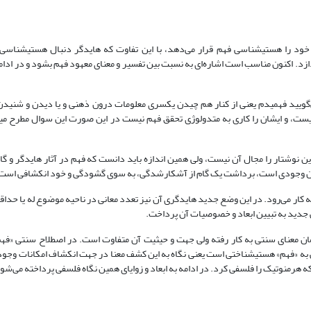
ود را هستی‏شناسی فهم قرار می‌دهد، با این تفاوت که هایدگر دنبال هستی‏شناسی 
د. اکنون مناسب است اشاره‌ای به نسبت بین تفسیر و معنای معهود فهم بشود و در ادامه
ویید فهمیدم یعنی از کنار هم چیدن یکسری معلومات درون ذهنی و یا دیدن و شنیدن
ت، و ایشان را کاری به متدولوژی تحقق فهم نیست در این صورت این سوال مطرح می‏
نوشتار را مجال آن نیست، ولی همین اندازه باید دانست که فهم در آثار هایدگر و گادام
ان وجودی است، برداشت یک گام از آشکارشدگی، به سوی گشودگی و خود انکشافی است
 به کار می‌رود. در این وضع جدید هایدگری آن نیز تعدد معانی در ناحیه موضوع له یا حد
نی جدید به تبیین ابعاد و خصوصیات آن پرداخت.
ان معنای سنتی به کار رفته ولی جهت و حیثیت آن متفاوت است. در اصطلاح سنتی «فه
 «فهم» هستی‏شناختی است یعنی نگاه به این کشف معنا در جهت انکشاف امکانات وجو
 هرمنوتیک را فلسفی کرد. در ادامه به ابعاد و زوایای همین نگاه فلسفی پرداخته می‌شو