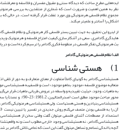
ایده‌هایی مطرح ساخت که دیدگاه سنتی و مقبول مفسران و فلاسفه و معرفت‏شناسا
نظر به همین اهمیت و ضرورت است که شماری از منتقدین به بررسی هرمنوتیک گا
مجموع نظام فلسفی هرمنوتیکی وی مورد غفلت قرار گرفته است، در حالی که برر
اشکال را آسان­تر و علمی­تر می­کند.
از این­رو این تحقیق، به جهت تبیین بستر فلسفی کار هرمنوتیکی و نظام فلسفی گ
هایدگری گادامری، سعی در آشکار­سازی کیفیت امتزاج فلسفه و هرمنوتیک و پدید
بث هرمنوتیکی تفکر فلسفی در منظومة فکری گادامر را ترسیم کرده است و در پایان
الف) نظام فلسفی هرمنوتیکی گادامر
1) هستی شناسی
هستی‏شناسی گادامر به گونه­ای کاملاً متفاوت از معنای متعارف و به دور از تلقی 
متعالیه موضوع فلسفه «موجود بماهو موجود» است و فلسفهبه هستی‏شناسی موجود
به ماهیات، وجود، حیثیت تقییدیه و واسطه در عروض طریانی ماهیات قرار می‌گیرد
محور مباحث موجود مطلق 
هستی‏شناسی بنیادین و هستی هست‏هاست. ولی هستی‏شناسی هرمنوتیکی گادامر، ه
آن را به فلسفی بودن متصف می‌کنم روش جدیدی در تفسیر یا تبیین نیست
(Gadamer, 1996, p.111)
استمداد از مصطلحات آشنای فلسفی می­توان گفت وقتی سخن از هستی‏شناسی 
هستی‏شناسی گادامر، نه هستی‏شناسی وجود خارجی مطلوب است و نه واقعیت‏شن
آنچه با اندکی تسامح و تساهل می‏توان گفت این است که تمامی تلاش گادامر بر ش