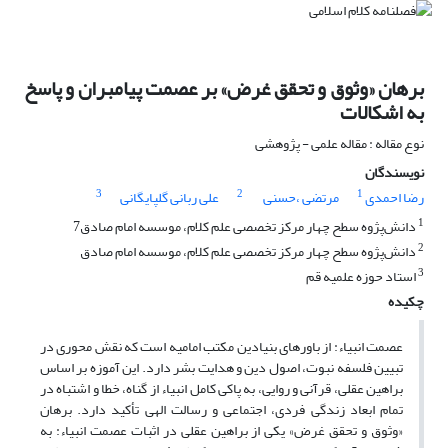
برهان «وثوق و تحقق غرض» بر عصمت پیامبران و پاسخ
به اشکالات
نوع مقاله : مقاله علمی - پژوهشی
نویسندگان
3
2
1
رضا احمدی
مرتضی ،حسنی
علی ربانی گلپایگانی
1
دانش‌پژوه سطح چهار مرکز تخصصی علم کلام، موسسه امام صادق7
2
دانش‌پژوه سطح چهار مرکز تخصصی علم کلام، موسسه امام صادق
3
استاد حوزه علمیه قم
چکیده
عصمت انبیاء: از باورهای بنیادین مکتب امامیه است که نقش محوری در
تبیین فلسفه نبوت، اصول دین و هدایت بشر دارد. این آموزه بر اساس
براهین عقلی، قرآنی و روایی، به پاکی کامل انبیاء از گناه، خطا و اشتباه در
تمام ابعاد زندگی فردی، اجتماعی و رسالت الهی تأکید دارد. برهان
«وثوق و تحقق غرض» یکی از براهین عقلی در اثبات عصمت انبیاء: به