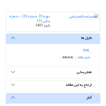
دوره 33، شماره 131 - شماره
پیاپی 131
پاییز 1403
فایل ها
XML
اصل مقاله
840.62 K
هم رسانی
ارجاع به این مقاله
آمار