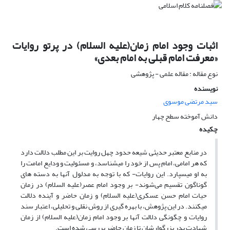
اثبات وجود امام زمان(علیه السلام) در پرتو روایات
«معرفت امام قبلی به امام بعدی»
نوع مقاله : مقاله علمی - پژوهشی
نویسنده
سید مرتضی موسوی
دانش آموخته سطح چهار
چکیده
در منابع معتبر حدیثی شیعه حدود چهل روایت بر این مطلب دلالت دارد
که هر امامی، امام پس از خود را می‎شناسد، و مسئولیت و ودایع امامت را
به او می‎سپارد. این روایات- که با توجه به مدلول آنها به دسته ‎های
گوناگون تقسیم می‌شوند- بر وجود امام عصر(علیه السلام) در زمان
حیات امام حسن عسکری(علیه السلام) و زمان حاضر و آینده دلالت
می‎کنند. در این پژوهش، با بهره گیری از روش نقلی و تحلیلی، اعتبار سند
روایات و چگونگی دلالت آنها بر وجود امام زمان(علیه السلام) از زمان
شهادت پدر بزرگوارشان تا زمان حاضر بررسی شده است.