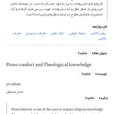
کریم و شارحان روایات را نیز به خود جلب کرده است. در نوشتار حاضر
این روش از منظر عقل و آیات و روایات مورد بررسی قرار گرفته و آراء
شماری از متفکران مطرح در این‎باره نقل و ارزیابی شده است
کلیدواژه‌ها
روش کلامی
سلوک تقوایی
تفکر عقلی
معرفت شهودی
معرفت
کلامی
عنوان مقاله
English
Pious conduct and Theological knowledge
نویسنده
English
ali rabbani
مدیر مسئول
چکیده
English
Pious behavior is one of the ways to acquire religious knowledge.