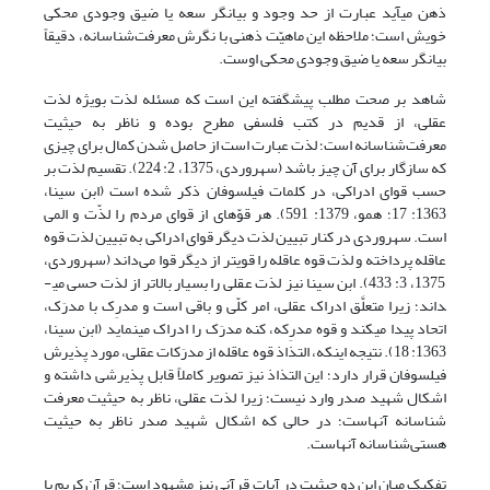
ذهن می­آید عبارت از حد وجود و بیانگر سعه یا ضیق وجودی محکی
خویش است؛ ملاحظه این ماهیّت ذهنی با نگرش معرفت‌شناسانه، دقیقاً
بیانگر سعه یا ضیق وجودی محکی اوست.
شاهد بر صحت مطلب پیش­گفته این است که مسئله لذت بویژه لذت
عقلی، از قدیم در کتب فلسفی مطرح بوده و ناظر به حیثیت
معرفت‌شناسانه است؛ لذت عبارت است از حاصل شدن کمال برای چیزی
که سازگار برای آن چیز باشد (سهروردی، 1375، 2: 224). تقسیم لذت بر
حسب قوای ادراکی، در کلمات فیلسوفان ذکر شده است (ابن سینا،
1363: 17؛ همو، 1379: 591). هر قوّه­اى از قواى مردم را لذّت و المى
است. سهروردی در کنار تبیین لذت دیگر قوای ادراکی به تبیین لذت قوه
عاقله پرداخته و لذت قوه عاقله را قوی­تر از دیگر قوا می‌داند (سهروردی،
1375، 3: 433). ابن سینا نیز لذت عقلی را بسیار بالاتر از لذت حسی می­
داند؛ زیرا متعلَّق ادراک عقلی، امر کلّی و باقی است و مدرِک با مدرَک،
اتحاد پیدا می­کند و قوه مدرِکه، کنه مدرَک را ادراک می­نماید (ابن سینا،
1363: 18). نتیجه اینکه، التذاذ قوه عاقله از مدرَکات عقلی، مورد پذیرش
فیلسوفان قرار دارد؛ این التذاذ نیز تصویر کاملاً قابل پذیرشی داشته و
اشکال شهید صدر وارد نیست؛ زیرا لذت عقلی، ناظر به حیثیت معرفت
شناسانه آنهاست؛ در حالی که اشکال شهید صدر ناظر به حیثیت
هستی‌شناسانه آنهاست.
تفکیک میان این دو حیثیت در آیات قرآنی نیز مشهود است؛ قرآن کریم با