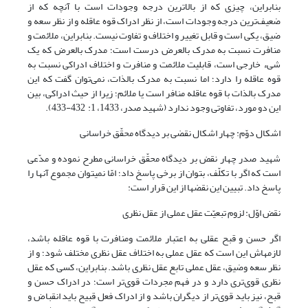
بنابراین، چیزى که از بالاترین درجه وجودات است با آنچه که از
ضعیف‌ترین درجه وجودات است، از نظر ادراک قوه عاقله و از نظر سعه و
ضیق، یکى است و قابل تغییر و اختلاف و تفاوت نیست. بنابراین، ملائمت و
منافرت نسبت به مدرک بالعرض درست است؛ مدرک بالعرض که یک
شیء خارجى است، قابلیت ملائمت و منافرت و اختلاف ادراکى نسبت به
قوه عاقله را دارد؛ اما نسبت به مدرک بالذات، نمى‌‌توان گفت که این
مدرک بالذات با قوه عاقله منافر است یا ملائم؛ زیرا از حیث ادراکى، بین
این دو مورد، تفاوتی وجود ندارد (شهید صدر، 1433، 1: 432-433).
اشکال دوّم: چهار اشکال نقضی بر دیدگاه محقّق خراسا­نی
شهید صدر چهار نقض بر دیدگاه محقّق خراسانی مطرح نموده و مدّعی
است که اگر با تکلّف، بتوان از برخی پاسخ داد؛ امّا نمی­توان مجموع آنها را
پاسخ داد. تبیین این نقض­ها از این قرار است:
نقض اوّل: لزوم تبعیّت عقل عملی از عقل نظری
اگر حسن و قبح عقلى به اعتبار ملائمت ومنافرت با قوه عاقله باشد،
لازمه‏اش این است که عقل عملى به اختلاف عقل نظرى مختلف شود؛ و از
نظر سعه وضیق، عقل عملى تابع عقل نظرى باشد. بنابراین، کسى که عقل
نظری قوی‌ترى دارد و در فهم مجردات قوی‌تر است؛ در ادراک حسن و
قبح، نیز باید قوی‌تر از دیگران باشد و از ادراک فعل قبیح باید انقباض و