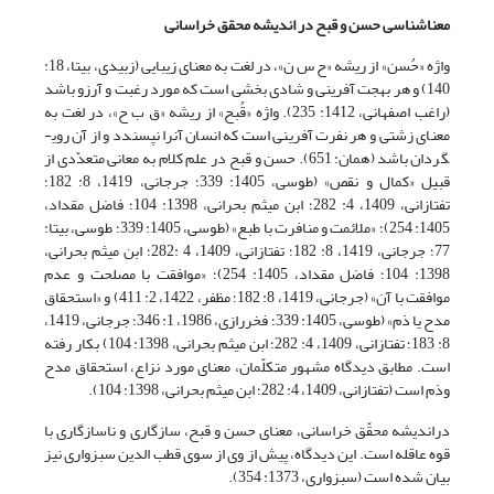
معناشناسی حسن و قبح در اندیشه محقق خراسانی
واژه «حُسن» از ریشه «ح س ن»، در لغت به معنای زیبایی (زبیدی، بی­تا، 18:
140) و هر بهجت آفرینی و شادى بخشی است که مورد رغبت و آرزو باشد
(راغب اصفهانی، 1412: 235). واژه «قُبح» از ریشه «ق ب ح»، در لغت به
معنای زشتی و هر نفرت آفرینی است که انسان آنرا نپسندد و از آن روی­
گردان باشد (همان: 651). حسن و قبح در علم کلام به معانی متعدّدی از
قبیل «کمال و نقص» (طوسی، 1405: 339؛ جرجانی، 1419، 8: 182؛
تفتازانی، 1409، 4: 282؛ ابن میثم بحرانی، 1398: 104؛ فاضل مقداد،
1405: 254)؛ «ملائمت و منافرت با طبع» (طوسی، 1405: 339؛ طوسی، بی­تا:
77؛ جرجانی، 1419، 8: 182؛ تفتازانی، 1409، 4 :282؛ ابن میثم بحرانی،
1398: 104؛ فاضل مقداد، 1405: 254)؛ «موافقت با مصلحت و عدم
موافقت با آن» (جرجانی، 1419، 8: 182؛ مظفر، 1422، 2: 411) و «استحقاق
مدح یا ذم» (طوسی، 1405: 339؛ فخررازی، 1986، 1: 346؛ جرجانی، 1419،
8: 183؛ تفتازانی، 1409، 4: 282؛ ابن میثم بحرانی، 1398: 104) بکار رفته
است. مطابق دیدگاه مشهور متکلّمان، معنای مورد نزاع، استحقاق مدح
وذم است (تفتازانی، 1409، 4: 282؛ ابن میثم بحرانی، 1398: 104).
دراندیشه محقّق خراسانی، معنای حسن و قبح، سازگاری و ناسازگاری با
قوه عاقله است. این دیدگاه، پیش از وی از سوی قطب ‌الدین سبزواری نیز
بیان شده است (سبزواری، 1373: 354).