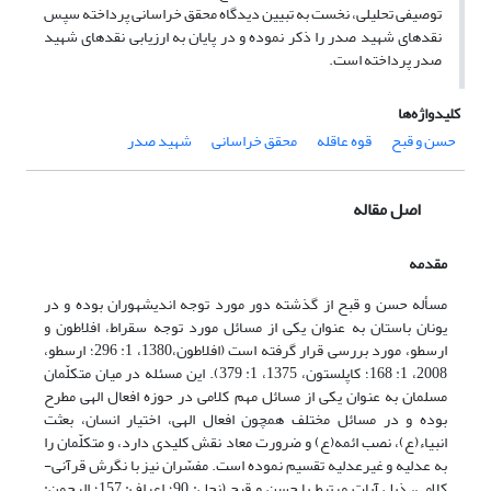
توصیفی تحلیلی، نخست به تبیین دیدگاه­ محقق خراسانی پرداخته سپس
نقدهای شهید صدر را ذکر نموده و در پایان به ارزیابی نقدهای شهید
صدر پرداخته است.
کلیدواژه‌ها
حسن و قبح
قوه عاقله
محقق خراسانی
شهید صدر
اصل مقاله
مقدمه
مسأله حسن و قبح از گذشته دور مورد توجه اندیشه­وران بوده و در
یونان باستان به عنوان یکی از مسائل مورد توجه سقراط، افلاطون و
ارسطو، مورد بررسی قرار گرفته است (افلاطون،1380، 1: 296؛ ارسطو،
2008، 1: 168؛ کاپلستون، 1375، 1: 379). این مسئله در میان متکلّمان
مسلمان به عنوان یکی از مسائل مهم کلامی در حوزه افعال الهی مطرح
بوده و در مسائل مختلف همچون افعال الهی، اختیار انسان، بعثت
انبیاء(ع)، نصب ائمه(ع) و ضرورت معاد نقش کلیدی دارد، و متکلّمان را
به عدلیه و غیرعدلیه تقسیم نموده است. مفسّران نیز با نگرش قرآنی-
کلامی، ذیل آیات مرتبط با حسن و قبح (نحل: 90؛ اعراف: 157؛ الرحمن: