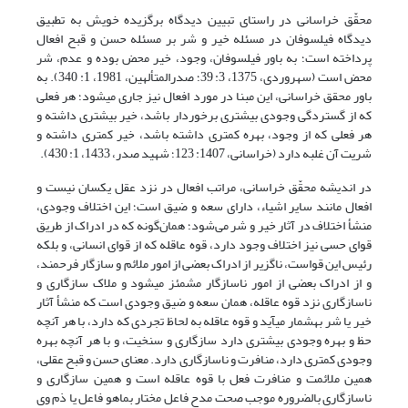
محقّق خراسانی در راستای تبیین دیدگاه برگزیده خویش به تطبیق
دیدگاه فیلسوفان در مسئله خیر و شر بر مسئله حسن و قبح افعال
پرداخته است؛ به باور فیلسوفان، وجود، خیر محض بوده و عدم، شر
محض است (سهروردی، 1375، 3: 39؛ صدرالمتألهین، 1981، 1: 340). به
باور محقق خراسانی، این مبنا در مورد افعال نیز جاری می­شود؛ هر فعلی
که از گستردگی وجودی بیشتری برخوردار باشد، خیر بیشتری داشته و
هر فعلی که از وجود، بهره کمتری داشته باشد، خیر کمتری داشته و
شریت آن غلبه دارد (خراسانی، 1407: 123؛ شهید صدر، 1433، 1: 430).
در اندیشه محقّق خراسانی، مراتب افعال در نزد عقل یکسان نیست و
افعال مانند سایر اشیاء، دارای سعه و ضیق است؛ این اختلاف وجودی،
منشأ اختلاف در آثار خیر و شر می‌شود؛ همان‌گونه که در ادراک از طریق
قوای حسی نیز اختلاف وجود دارد، قوه عاقله که از قوای انسانی، و بلکه
رئیس این قواست، ناگزیر از ادراک بعضی از امور ملائم و سازگار فرحمند،
و از ادراک بعضی از امور ناسازگار مشمئز می­شود و ملاک سازگاری و
ناسازگاری نزد قوه عاقله، همان سعه و ضیق وجودی است که منشأ آثار
خیر یا شر به­شمار می­آید و قوه عاقله به لحاظ تجردی که دارد، با هر آنچه
حظ و بهره وجودی بیشتری دارد سازگاری و سنخیت، و با هر آنچه بهره
وجودی کمتری دارد، منافرت و ناسازگاری دارد. معنای حسن و قبح عقلی،
همین ملائمت و منافرت فعل با قوه عاقله است و همین سازگاری و
ناسازگاری بالضروره موجب صحت مدح فاعل مختار بماهو فاعل یا ذم وی