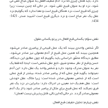
دارد، باید همان چیزى که نزد آدم ضعیف‌ العقل به عنوان مباح تلقى مى­‌
شود، نزد او به عنوان قبیح تلقى شود. در حالی که چنین نیست؛ زیرا
چیزى که قبیح است، نزد همگان قبیح است و معنا ندارد که بگوئیم نزد
عقل یک نفر مباح است و نزد دیگرى قبیح است (شهید صدر، 1421:
434).
نقض سوّم: یکسانی قبح افعال در پرتو یکسانی عقول
اگر شخص واحدى ببیند که یک عمل قبیحى از پیامبری صادر مى‌‌شود
همچنین ببیند که همین عمل قبیح از آدم معمولى نیز صادر مى‌‌شود،
مطابق دیدگاه محقّق خراسانی باید بگوییم که چون مطابق این دیدگاه،
حسن و قبح از نظر سعه و ضیق، تابع عقل شخص است؛ اینجا که فقط یک
نفر به عنوان مدرِک، وجود دارد و شخص واحد یک عقل دارد؛ این آدم
نمى­تواند بگوید قبح عملى که از پیامبر صادر شده، بیشتر از قبح عملی
است که از شخص معمولی صادر شده است؛ زیرا ملاک، عقل خودش
است؛ عقل هم یک حد معینى در ادراک دارد؛ بنابراین در نزد یک نفر
فرق نمی­کند که عمل قبیح برای مثال از پیامبر صادر شود یا از یک آدم
معمولى صادر گردد. در حالی که این تالی، قابل پذیرش نیست (همان).
نقض چهارم: تحلیل حقیقت قبح افعال