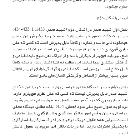
مطرح می­شود.
ارزیابی اشکال دوّم
نقض اوّل شهید صدر در اشکال دوّم (شهید صدر، 1433، 1: 433-434)
نیز بر دیدگاه محقق خراسانی وارد نیست؛ زیرا پذیرش این نقض
هیچگونه تالی فاسدی ندارد؛ و کاملاً قابل پذیرش است که کسى که عقل
نظری قوی‌ترى دارد و در فهم مجردات قوی‌تر است؛ در ادراک حسن و
قبح، نیز باید قوی‌تر از دیگران باشد و از ادراک فعل قبیح باید انقباض و
گرفتگی بیشتری پیدا نماید؛ این مطلب نه تنها اشکال ندارد بلکه کاملاً
قابل دفاع است؛ روشن است که انقباض و گرفتگی اولیای الهی از افعال
قبیح، بسیار بیشتر از انقباض و گرفتگی انسان های عادی است.
نقض دوّم نیز بر دیدگاه محقق خراسانی وارد نیست؛ زیرا این مدّعای
شهید صدر قابل پذیرش نیست که کسى که عقل نظرى قوی‌ترى دارد،
باید همان چیزى که نزد آدم ضعیف‌ العقل به عنوان مباح تلقى مى­‌شود،
نزد او به عنوان قبیح تلقى شود (همان، 434). بلکه مطابق دیدگاه محقق
خراسانی، حسن و قبح امور بیانگر سازگاری و ناسازگاری با عقل متعارف
است؛ بنابراین همه عقول در یک درجه­ای در ادراک سازگار یا ناسازگاری
با یکدیگر اشتراک دارند؛ امّا درجات بالاتر آنها مربوط به عقول کاملتر
است.