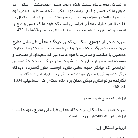
و انقباض قوه عاقله نیست بلکه وجود همین خصوصیّت را می­توان به
عنوان ملاک حسن و قبح، ارائه نمود. مگر اینکه انبساط و انقباض قوه
عاقله را علامت و معرّف وجود آن خصوصیّت بدانیم که این احتمال بر
خلاف ظاهر عبارات محقّق خراسانی است که خود ملاک حسن و قبح را
انبساط و انقباض قوه عاقله قلمداد می­نماید (شهید صدر،1433، 1: 435).
شهید صدر از مجموع اشکالاتى که بر دیدگاه محقّق خراسانی مطرح
می‌کند، نتیجه مى‌‌گیرد که حسن و قبح با مصلحت و مفسده ربطى ندارد؛
همچنین با ملائمت و منافرت با قوه عاقله نیز که شعبه‌ای از مصلحت و
مفسده است، نیز ارتباطى ندارد. شهید صدر در کنار نقد دیدگاه محقق
خراسانی که بیانگر جنبه سلبی نظریه اوست، بطور گسترده دیدگاه
برگزیده خویش را تبیین نموده که بیانگر جنبه­های اثباتی دیدگاه اوست؛
نگارنده در نوشتاری دیگری بدان پرداخته است (ر.ک: اسماعیلی، 1394:
31-58).
ارزیابی نقدهای شهید صدر
شهید صدر سه اشکال بر دیدگاه محقق خراسانی مطرح نموده است؛
ارزیابی این اشکالات از این قرار است:
ارزیابی اشکال اوّل