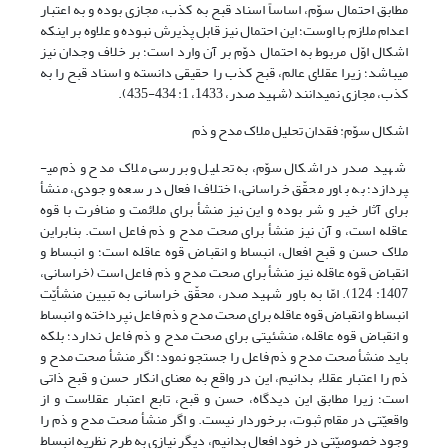
مطابق احتمال سوّم، اساساً اسناد قبح به کذب، مجازی بوده و به اعتبار
اعدام ملازم با اوست؛ این احتمال نیز قابل پذیرش نبوده و علاوه بر اینکه
اشکال اوّل مربوط به احتمال دوّم بر آن وارد است؛ بر خلاف وجدان نیز
می­باشد؛ زیرا عقلای عالم، قبح کذب را حقیقی دانسته و اسناد قبح را به
کذب، مجازی نمی­دانند (شهید صدر، 1433، 1: 434-435).
اشکال سوّم: فقدان تحلیل ملاک مدح و ذم
شهید صدر در اشکال سوّم، به تحلیل و بررسی ملاک مدح و ذم می­
پردازد؛ به باور محقّق خراسانی، اختلاف افعال در سعه وجودی، منشأ
برای آثار خیر و شر بوده و این نیز منشأ برای ملائمت و منافرت با قوه
عاقله است، و آن نیز منشأ برای صحت مدح و ذم فاعل است. بنابراین
ملاک حسن و قبح افعال، انبساط و انقباض قوه عاقله است؛ و انبساط و
انقباض قوه عاقله نیز منشأ برای صحت مدح و ذم فاعل است (خراسانی،
1407: 124). امّا به باور شهید صدر، محقّق خراسانی به تبیین منشأیّت
انبساط و انقباض قوه عاقله برای صحت مدح و ذم فاعل نپرداخته و انبساط
و انقباض قوه عاقله، منشئیتی برای صحت مدح و ذم فاعل ندارد؛ بلکه
باید منشأ صحت مدح و ذم فاعل را جستجو نمود: اگر منشأ صحت مدح و
ذم را اعتبار عقلاء بدانیم، این در واقع به معنای انکار حسن و قبح ذاتی
است؛ زیرا مطابق این دیدگاه، حسن و قبح، تابع اعتبار عقلاست و از
واقعیّتی در مقام ثبوت، برخوردار نیست. و اگر منشأ صحت مدح و ذم را
وجود خصوصیّتی در خود افعال بدانیم، دیگر نیازی به طرح نظریه انبساط