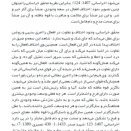
می‌شود (خراسانی، 1407: 124). بنابراین نظریه محقق خراسانی را می­توان
چنین تصویر نمود: اختلاف افعال در سعه وجودی، منشأ برای آثار خیر و
شر، و این نیز منشأ برای ملائمت و منافرت با قوه عاقله، و آن نیز منشأ
برای صحت مدح و ذم فاعل است.
محقّق خراسانی، وجود اختلاف و تفاوت در افعال را امری بدیهی و روشن
برای عقل می‌داند که جای شک و شبهه ندارد؛ شاهد این سعه و ضیق در
اختلاف پیدا شده در آثار این افعال است. همچنین وی اختلاف افعال را به
تفاوت در اشیا تشبیه می‌کند و برای آن به تفاوت میان ضربی که باعث
درد است و اعطا و بخششی که سبب سرور است تمثیل آورده، و بیان
می‌کند همان‌گونه که اشیاء در وجود مختلف‌اند، افعال نیز به همین‌گونه
دارای تفاوت در هستیﺍند که در نتیجه آن، در قوای مدرکه انسانی اثر می­
گذارند. وی فهم این تفاوت ها را امری عقلانی شمرده و براین باور است
همچنان‌که قوای حسی از دریافت بعضی از امور ملتذّ و یا مشمئز می‌شوند،
ناگزیر قوه عاقله که مانند آنها و بلکه رئیس‌شان است نیز به همین
صورت دارای فرح و اشمئزاز است. هر چه فعلی وسعت وجودی بیشتری
داشته باشد، با عقلی که مجرد، و به دلیل تجرّدش سعه وجودی دارد
هماهنگ‌تر و سازگارتر است و هر چه وسعت کمتری داشته باشد، با عقل
ناسازگارتر است. همین سازگاری و ناسازگاری با قوه عاقله، معنای حسن
و قبح را تشکیل می‌دهد و صحت مدح و ذم فاعل مختار را در پی دارد
(خراسانی، 1407: 123؛ شهید صدر، 1433، 1: 430؛ نصیری، 1389: 7). به
باور شهید صدر، محقّق خراسانی حسن و قبح عقلی را به التذاذ و اشمئزاز