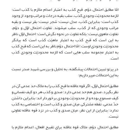
امّا مطابق احتمال دوّم، قبح کذب به اعتبار اعدام ملازم با کذب است؛
لازمه محدودیّت وجودی کذب، سلب بقیه درجات و مراتب وجود از وجود
کذب است؛ بنابراین کذب، عدل نیست؛ شجر نیست؛ بقر نیست و بقیه
مراتب وجودی که از کذب، سلب می­شوند. تفاوت احتمال اوّل و دوّم،
تفاوت ماهوی نیست؛ بلکه تفاوت در نحوه نگرش است: احتمال اوّل ناظر
به این است که قبح کذب به اعتبار ماهیّت کذب است که بیانگر
محدودیّت وجودی اوست؛ امّا احتمال دوّم ناظر به این است که قبح کذب
به اعتبار مجموعه سلب هایی است که لازمه محدودیّت وجودی کذب
است.
در پرتو تبیین احتمالات پیش­گفته، به تحلیل و بررسی شهید صدر نسبت
به این احتمالات می­پردازیم:
مطابق احتمال اوّل، اگر قوه عاقله‌ ما قبح کذب را به ملاک حد عدمى آن در
نظر بگیرد، صدق هم حد عدمى دارد؛ صدق و کذب هر دو کیف نفسانی و
کیف مسموع بوده و از محدودیّت وجودی برخوردار اند؛ بنابراین داشتن
حدّ عدمی، نقطه مشترکی میان صدق و کذب است و اختصاصی به کذب
ندارد؛ بنابراین از این نظر، میان صدق و کذب در نزد قوه عاقله تفاوتی
نیست.
مطابق احتمال دوّم، ملاک قوه عاقله برای تقبیح افعال، اعدام ملازم با