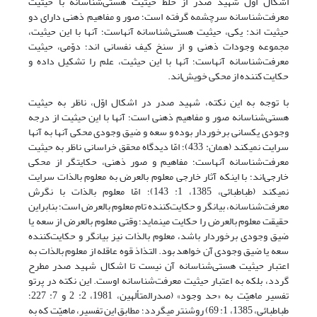
اشکال اوّل شهید صدر از خلط حیثیت هستی‌شناسانه با حیثیت
معرفت‌شناسانه سرچشمه گرفته است؛ صور و مفاهیم ذهنی دارای دو
حیثیت اند: یکی، حیثیت هستی‌شناسانه آنهاست؛ آنها با این حیثیت،
مجموعه وجودات ذهنی و از سنخ کیف نفسانی اند؛ دوّمی، حیثیت
معرفت‌شناسانه آنهاست؛ آنها با این حیثیت، علم را تشکیل داده و
حکایت کننده از محکی خویش‌اند.
با توجه به این نکته، شهید صدر در اشکال اوّل، ناظر به حیثیت
هستی‌شناسانه صور و مفاهیم ذهنی است؛ آنها با این حیثیت از درجه
وجودی یکسانی برخوردار بوده و سعه و ضیق وجودی محکی آنها به آنها
سرایت نمی­کند (همان: 433)؛ امّا دیدگاه محقق خراسانی ناظر به حیثیت
معرفت‌شناسانه آنهاست؛ مفاهیم و صور ذهنی، حکایت­گر از محکی
خارجی‌اند؛ با اینکه آثار خارجی معلوم بالعرض به معلوم بالذات سرایت
نمی­کند (طباطبائی، 1385، 1: 143)؛ امّا معلوم بالذات با نگرش
معرفت‌شناسانه، بیانگر و حکایت‌کننده تام معلوم بالعرض است؛ بنابراین
حقیقت معلوم بالعرض را حکایت می­نماید؛ وقتی معلوم بالعرض از سعه یا
ضیق وجودی برخوردار باشد، معلوم بالذات نیز بیانگر و حکایت‌کننده
سعه یا ضیق وجودی آن خواهد بود. التذاذ قوه عاقله از معلوم بالذات به
اعتبار حیثیت هستی‌شناسانه آن نیست تا اشکال شهید صدر مطرح
گردد، بلکه به اعتبار حیثیت معرفت‌شناسانه اوست. این نکته در پرتو
تفسیر ماهیّت به «حد وجود» (صدرالمتألهین، 1981، 2: 2 و 7: 227؛
طباطبائی، 1385، 1: 69) روشنتر می­گردد؛ مطابق این تفسیر، ماهیّت که به