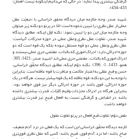
گرفتگی بیشتری پیدا نماید؛ در حالى که مى‌‌دانیم این­گونه نیست (همان:
433-434).
شهید صدر، وجه ملازمه میان دیدگاه محقق خراسانی با «تبعیّت عقل
عملی از عقل نظری» را تبیین ننموده است؛ امّا در پرتو دو نکته زیر می­توان
وجه ملازمه میان این دو را تبیین نمود: نکته اوّل اینکه، مطابق دیدگاه
شهید صدر، تفاوت عقل نظری وعقل عملی در حوزه مدرَکات آنهاست؛
عقل نظری وعقل عملی دو قوه مستقل نبوده بلکه یک قوه است که دو
حوزه ادراکی دارد: ادراک اموری که بالذات، مقتضی جری عملی نیستند و
ادراک اموری که بالذات، مقتضی جری عملی اند (شهید صدر، 1421: 305؛
همو، 1433، 1: 396). نکته دوّم اینکه، مطابق دیدگاه محقّق خراسانی،
حسن و قبح عقلى به اعتبار ملائمت و منافرت با قوه عاقله است. بنابراین
با توجه به این دو نکته، قوه عاقله که یک قوه بیشتر نیست، هرگاه در یک
حوزه ادراکی، قوی باشد در حوزه ادراکی دیگر نیز قوی خواهد بود؛
بنابراین هرگاه در ادراک مجرّدات وفهم کلیّات، قدرت بیشتری داشته
باشد در انقباض و گرفتگی نسبت به افعال قبیح نیز قدرت بیشتری
خواهد داشت.
نقض دوّم: تفاوت قبح افعال در پرتو تفاوت عقول
لازمه دیدگاه محقّق خراسانی این است که یک فعلى در نزد آدم ضعیف،
مباح باشد؛ اما نزد آدم قوی، قبیح باشد؛ کسى که عقل نظرى قوی‌ترى