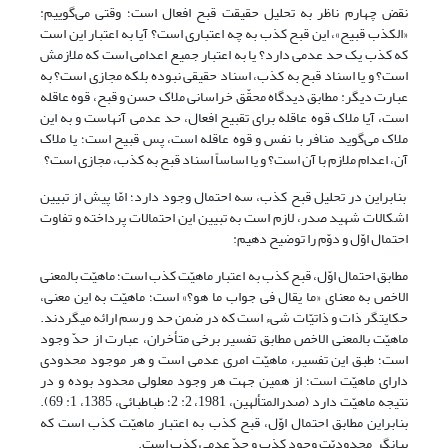
نقض چهارم ناظر به تحلیل حقیقت قبح افعال است؛ وقتی مى‌‌گوییم:
«الکذب قبیح»، این قبح کذب به چه اعتبارى است؟ آیا به اعتبار این است
که کذب یک حد عدمى دارد؟ یا به اعتبار جمیع اعدامى است که ملازمش
است؟ و یا اسناد قبح به کذب، اسناد حقیقی نبوده بلکه مجازی است؟ به
عبارت دیگر: مطابق دیدگاه محقّق خراسانی ملاک حسن و قبح، قوه عاقله
است، آیا ملاک قوه عاقله برای تقبیح افعال، حد عدمى آنهاست و به این
ملاک مى‌‌گوید منافر با نفس و قوه عاقله است، پس قبیح است؛ یا ملاک
آن، اعدام ملازم با آن است؟ و یا اساساً اسناد قبح به کذب، مجازی است؟
بنابراین در تحلیل قبح کذب، سه احتمال وجود دارد؛ امّا پیش از تبیین
اشکالات شهید صدر، لازم است به تبیین این احتمالات پرداخته و تفاوت
احتمال اوّل و دوّم را توضیح دهیم:
مطابق احتمال اوّل، قبح کذب به اعتبار ماهیّت کذب است؛ ماهیّت بالمعنی
الاخص به معنای «ما یقال فی جواب ما هو؟» است؛ ماهیّت به این معنی،
حکایتگر ذات و ذاتیّات شیء است که در ضمن حد و رسم ارائه می­گردند.
ماهیّت بالمعنی الاخص مطابق تفسیر برخی متأخران، عبارت از حدّ وجود
است؛ طبق این تفسیر، ماهیّت امری عدمی است و هر موجود محدودی
دارای ماهیّت است؛ از همین جهت هر وجود معلولی محدود بوده و در
نتیجه ماهیّت دارد (صدرالمتألهین، 1981، 2: 2؛ طباطبائی، 1385، 1: 69).
بنابراین مطابق احتمال اوّل، قبح کذب به اعتبار ماهیّت کذب است که
بیانگر محدودیّت وجود کذب و حدّ عدمی کذب است.