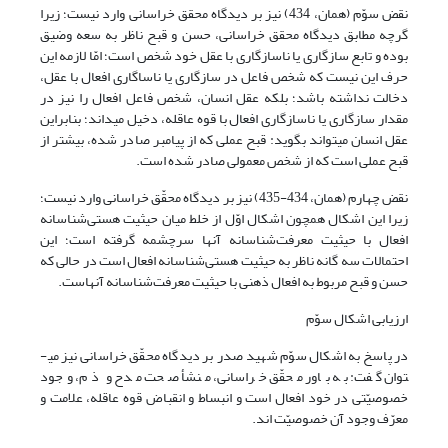
نقض سوّم (همان، 434) نیز بر دیدگاه محقق خراسانی وارد نیست؛ زیرا
گرچه مطابق دیدگاه محقق خراسانی، حسن و قبح ناظر به سعه وضیق
بوده و تابع سازگاری یا ناسازگاری با عقل خود شخص است؛ امّا لازمه این
حرف این نیست که شخص فاعل در سازگاری یا ناساگاری افعال با عقل،
دخالت نداشته باشد؛ بلکه عقل انسان، شخص فاعل افعال را نیز در
مقدار سازگاری یا ناسازگاری افعال با قوه عاقله، دخیل می­داند؛ بنابراین
عقل انسان مى­تواند بگوید: قبح عملى که از پیامبر صادر شده، بیشتر از
قبح عملی است که از شخص معمولی صادر شده است.
نقض چهارم (همان، 434-435) نیز بر دیدگاه محقّق خراسانی وارد نیست؛
زیرا این اشکال همچون اشکال اوّل از خلط میان حیثیت هستی‌شناسانه
افعال با حیثیت معرفت‌شناسانه آنها سرچشمه گرفته است؛ این
احتمالات سه گانه ناظر به حیثیت هستی‌شناسانه افعال است در حالی که
حسن و قبح مربوط به افعال ذهنی با حیثیت معرفت‌شناسانه آنهاست.
ارزیابی اشکال سوّم
در پاسخ به اشکال سوّم شهید صدر بر دیدگاه محقّق خراسانی نیز می­
توان گفت: به باور محقّق خراسانی، منشأ صحت مدح و ذم، وجود
خصوصیّتی در خود افعال است و انبساط و انقباض قوه عاقله، علامت و
معرّف وجود آن خصوصیّت اند.