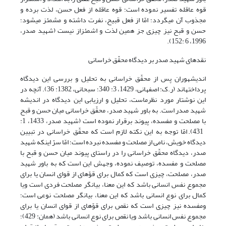
قوه عاقله تفسیر نموده است؛ قوه عاقله از فعل حسن، لذت برده و
مجذوب آن می­گردد؛ امّا از فعل قبیح، نفرت داشته و مشمئز می­شود؛
حسن و قبح نیز چیزی جز همین لذت و اشمئزاز نیست (شهید صدر،
1996، 6 :152).
نقدهای شهید صدر بر دیدگاه محقّق خراسانی
اندیشه­وران پس از محقّق خراسانی به تحلیل و بررسی این دیدگاه
پرداخته­اند (ر.ک: اصفهانی، 1429، 3: 340؛ سبحانی، 1382: 36). آنچه در
این نوشتار مورد نظرماست، تحلیل و ارزیابی این دیدگاه در اندیشه
شهید صدر است. به باور شهید صدر، محقّق خراسانی میان حسن و قبح
با مصلحت و مفسده، پیوند برقرار نموده است (شهید صدر، 1433، 1:
431). امّا توجه به این نکته لازم است که محقّق خراسانی در تبیین
دیدگاه خویش، نامی از مصلحت و مفسده نبرده است؛ امّا سرّ اینکه شهید
صدر، دیدگاه محقّق خراسانی را در راستای پیوند میان حسن و قبح با
مصلحت و مفسده، توصیف نموده، وجهش این است که به باور شهید
صدر، مصلحت، چیزی است که کمال برای قوّه­ای از قوای انسان یا برای
مجموع نفس انسانی باشد که این معنا، بیانگر مصلحت فردی است ویا
کمال برای نوع انسانی باشد که این معنا، بیانگر مصلحت نوعی است؛
ومفسده نیز چیزی است که نقص برای قوّه­ای از قوای انسان یا برای
مجموع نفس انسانی باشد ویا نقص برای نوع انسانی باشد (همان: 429)؛