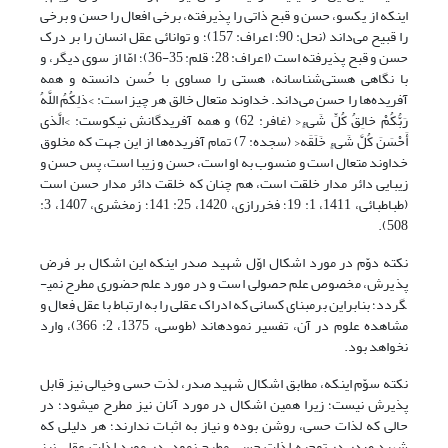
اینکه از یک­سو، حسن و قبح ذاتی را پذیرفته، برخی افعال را حسن و برخی
را قبیح می‌داند (نحل: 90؛ اعراف: 157)؛ و توانائی عقل انسان را بر درک
حسن و قبح پذیرفته است (اعراف: 28؛ قلم: 35-36)؛ امّا از سوی دیگر، و
با نگاهی هستی‌شناسانه، هستی را مساوی با حُسن دانسته و همه
آفریده‌ها را حسن می‌داند. خداوند متعال خالق هر چیز است: >ذلِکُمُ اللَّهُ
رَبُّکُمْ خالِقُ کُلِّ شَی‏ءٍ< (غافر: 62) و همه آفریدگانش نیکوست: >الَّذی
أَحْسَنَ کُلَّ شَی‏ءٍ خَلَقَه< (سجده: 7) تمام آفریده‌ها از این جهت که مخلوق
خداوند متعال است و منسوب به او است، حسن و زیبا است، پس حسن و
زیبایى دائر مدار خلقت است، هم چنان که خلقت دائر مدار حسن است
(طباطبائی، 1411، 1: 19؛ فخررازی، 1420، 25: 141؛ زمخشری، 1407، 3:
508).
نکته دوّم در مورد اشکال اوّل شهید صدر اینکه این اشکال بر فرض
پذیرش، مخصوص علم حصولی است و در مورد علم حضوری مطرح نمی­
گردد؛ بنابراین برمبنای کسانی که ادراک عقلی را به ارتباط با عقل فعال و
مشاهده علوم در آن، تفسیر نموده­اند (طوسی، 1375، 2: 366)، وارد
نخواهد بود.
نکته سوّم اینکه، مطابق اشکال شهید صدر، لذت حسی وخیالی نیز قابل
پذیرش نیست؛ زیرا همین اشکال در مورد آنان نیز مطرح می­شود؛ در
حالی که لذات حسی، روشن بوده و نیاز به اثبات ندارند؛ هر دلیلی که
شهید صدر در توجیه لذات حسی مطرح نمود، در مورد لذات عقلی نیز