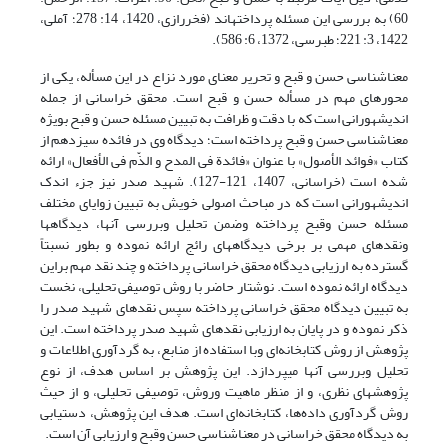
60) به بررسی این مسئله پرداخته­اند (فخررازی، 1420، 14: 278؛ آملی،
1422، 3: 221؛ طبرسی، 1372، 6: 586).
معناشناسی حسن و قبح و تحریر معنای مورد نزاع در این مسأله، یکی از
محورهای مهم در مسأله حسن و قبح است. محقق خراسانی از جمله
اندیشه­ورانی است که با دقت و ظرافت به تبیین مسئله حسن و قبح بویژه
معناشناسی حسن و قبح پرداخته است؛ دیدگاه وی در فائده سیزدهم از
کتاب «فوائد الأصول» با عنوان «فائدة فی المدح و الذّم فی الأفعال‏» ارائه
شده است (خراسانی، 1407، 121-127). شهید صدر نیز جزء اندک
اندیشه­ورانی است که در مباحث اصولی خویش به تبیین زوایای مختلف
مسئله حسن وقبح پرداخته وضمن تحلیل وبررسی آنها، دیدگاه­ها
ونقدهای مهمی بر برخی دیدگاه­های رائج ارائه نموده و بطور نسبتاً
گسترده به ارزیابی دیدگاه محقق خراسانی پرداخته و چند نقد مهم براین
دیدگاه ارائه نموده است. نوشتار حاضر با روش توصیفی تحلیلی، نخست
به تبیین دیدگاه­ محقق خراسانی پرداخته سپس نقدهای شهید صدر را
ذکر نموده و در پایان به ارزیابی نقدهای شهید صدر پرداخته است. این
پژوهش از روش کتابخانه‌ای وبا استفاده از منابع، به گردآوری اطلاعات و
تحلیل وبررسی آنها می­پردازد. این پژوهش بر اساس هدف، از نوع
پژوهش­های نظری، و از منظر ماهیت وروش، توصیفی تحلیلی، و از حیث
روش‌ گردآوری داده‌ها، کتابخانه‌ای است. هدف این پژوهش، دستیابی
به دیدگاه­ محقق خراسانی در معناشناسی حسن وقبح و ارزیابی آن است.