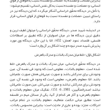
بنابراین مصلحت و مفسده به «مصلحت و مفسده نسبت به قوه­ای از قوای
انسانی» و «مصلحت و مفسده نسبت به کل نفس انسانی» تقسیم می­شود؛
با تأمل در دیدگاه محقّق خراسانی آشکار می­گردد که این دیدگاه نیز در
راستای تبیین «مصلحت و مفسده نسبت به قوه­ای از قوای انسانی» قرار
دارد.
در اندیشه شهید صدر، دیدگاه محقّق خراسانی را می­توان لطیف ترین و
دقیق ترین دیدگاه ها در میان اصولیان از نگاه تطبیق بر اصطلاحات
فلسفی، قلمداد نمود (همان: 432). امّا با این حال، دیدگاه وی مورد
پذیرش شهید صدر نبوده و چند اشکال بر آن وارد است:
اشکال اوّل: خلط میان مدرَک بالذات و مدرَک بالعرض
در دیدگاه محقّق خراسانی، میان مدرَک بالذات و مدرَک بالعرض خلط
شده است. «معلوم بالذات»، معلومی است که وجود فی نفسه آن، عین
وجودش برای مدرِکش باشد و صورت عینی‌اش همان صورت علمی­اش
باشد. امّا «معلوم بالعرض»، معلومی است که وجود فی نفسه آن، عین
وجودش برای مدرِکش نباشد و صورت عینی اش عین صورت علمی‌اش
نباشد (صدرالمتألهین، 1981، 6: 151). تفکیک میان «معلوم بالذات» و
«معلوم بالعرض» و آثار هر کدام از آنها، یکی از مسائل مهم در فلسفه
است؛ مطابق مبانی حکمت متعالیه، «معلوم بالذات» در تمام مراتب
ادراکات، مجرّد بوده و عاری از مادیّت است؛ بنابراین محسوس بالذات،