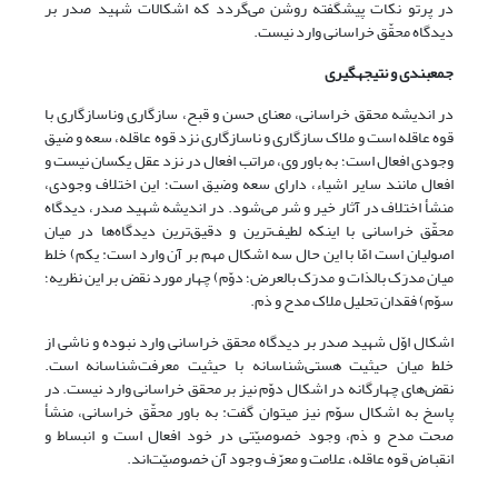
در پرتو نکات پیش­گفته روشن می‌گردد که اشکالات شهید صدر بر
دیدگاه محقّق خراسانی وارد نیست.
جمع­بندی و نتیجه­گیری
در اندیشه محقق خراسانی، معنای حسن و قبح، سازگاری وناسازگاری با
قوه عاقله است و ملاک سازگاری و ناسازگاری نزد قوه عاقله، سعه و ضیق
وجودی افعال است؛ به باور وی، مراتب افعال در نزد عقل یکسان نیست و
افعال مانند سایر اشیاء، دارای سعه وضیق است؛ این اختلاف وجودی،
منشأ اختلاف در آثار خیر و شر می‌شود. در اندیشه شهید صدر، دیدگاه
محقّق خراسانی با اینکه لطیف‌ترین و دقیق‌ترین دیدگاه‌ها در میان
اصولیان است امّا با این حال سه اشکال مهم بر آن وارد است: یکم) خلط
میان مدرَک بالذات و مدرَک بالعرض؛ دوّم) چهار مورد نقض بر این نظریه؛
سوّم) فقدان تحلیل ملاک مدح و ذم.
اشکال اوّل شهید صدر بر دیدگاه محقق خراسانی وارد نبوده و ناشی از
خلط میان حیثیت هستی‌شناسانه با حیثیت معرفت‌شناسانه است.
نقض‌های چهارگانه در اشکال دوّم نیز بر محقق خراسانی وارد نیست. در
پاسخ به اشکال سوّم نیز می­توان گفت: به باور محقّق خراسانی، منشأ
صحت مدح و ذم، وجود خصوصیّتی در خود افعال است و انبساط و
انقباض قوه عاقله، علامت و معرّف وجود آن خصوصیّت‌اند.