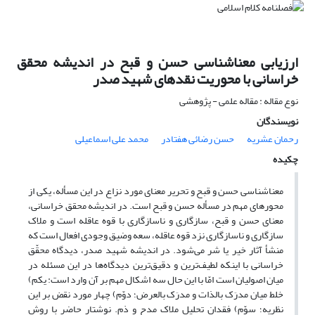
ارزیابی معناشناسی حسن و قبح در اندیشه محقق
خراسانی با محوریت نقدهای شهید صدر
نوع مقاله : مقاله علمی - پژوهشی
نویسندگان
رحمان عشریه
حسن رضائی هفتادر
محمد علی اسماعیلی
چکیده
معناشناسی حسن و قبح و تحریر معنای مورد نزاع در این مسأله، یکی از
محورهای مهم در مسأله حسن و قبح است. در اندیشه محقق خراسانی،
معنای حسن و قبح، سازگاری و ناسازگاری با قوه عاقله است و ملاک
سازگاری و ناسازگاری نزد قوه عاقله، سعه وضیق وجودی افعال است که
منشأ آثار خیر یا شر می‌‌شود. در اندیشه شهید صدر، دیدگاه محقّق
خراسانی با اینکه لطیف‌ترین و دقیق‌ترین دیدگاه‌ها در این مسئله در
میان اصولیان است امّا با این حال سه اشکال مهم بر آن وارد است: یکم)
خلط میان مدرَک بالذات و مدرَک بالعرض؛ دوّم) چهار مورد نقض بر این
نظریه؛ سوّم) فقدان تحلیل ملاک مدح و ذم. نوشتار حاضر با روش