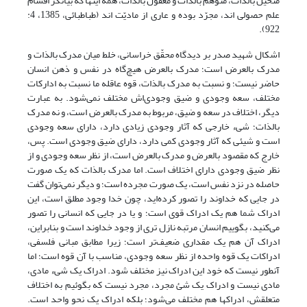
متخیل بالذات، متوهم بالذات و معقول بالذات، همه اینها که بیانگر اقسام
علم حصولی اند، مجرّد بوده و عاری از مادیّت اند (طباطبائی، 1385، 4:
922).
اشکال شهید صدر بر دیدگاه محقّق خراسانی، خلط میان مدرک بالذات و
مدرک بالعرض است؛ مدرک بالعرض هیچ‌گاه در نفس و ذهن انسان
حاضر نیست؛ و نسبت به مدرک بالذات، قوه عاقله ما نسبت به ادارکات
مختلف، سعه وجودى و ضیق وجودی‌اش مختلف نمی‌شود. به عبارت
دیگر، اختلاف در سعه و ضیق، مربوط به مدرک بالعرض است، و نه مدرک
بالذات؛ شیء خارجی که آثار وجودی زیادی دارد، دارای سعه وجودى
است و شیئی که آثار وجودى کمى دارد، دارای ضیق وجودى است. پس،
خارج که مقصود بالعرض و مدرک بالعرض است، از نظر سعه وجودى و از
نظر ضیق وجودى دارای اختلاف است. اما مدرک بالذات که یک صورت
حاصله در نزد نفس است، یک صورت مجرده است؛ و دیگر نمى‌‌توان گفت
در جایى که خداوند را تصور کرده‌اید، چون خدا وجود مطلق است، این
ادراک شما هم یک ادراک قوی است؛ و یا در جایى که انسانى را تصور
مى‌‌کنید، بگوییم انسان مرتبه‏ نازل ترى از وجود خداوند است و بنابراین،
ادراک آن هم یک مقدارى ضعیف‌تر است؛ زیرا مطابق مبانی فلسفی،
ادراکات یک قوه واحده از نظر سعه وجودی، مناسب با آن قوه است؛ اما
آنطور نیست که خود این ادراک نیز مختلف شود. ادراک یک شیء مادى،
مادى نیست و ادراک یک شئ مجرد، مجرد نیست که بگوئیم به اختلاف
متعلقش، ادراک‏ها هم مختلف می‌شود؛ بلکه ادراک یک نحو واحد است.