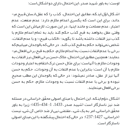
اوست؛ به باور شهید صدر، این احتمال دارای دو اشکال است:
اشکال اوّل اینکه، مطابق این احتمال، کذب را که عقل انسان قبیح می­
داند، برای این است که یکسری اعدام ملازم دارد؛ عدم منفعت، عدم
اعتبار، عدم مصلحت و مانند اینها، در این صورت، لازمه‏اش این است که
وقتى عقل بخواهد به قبح کذب حکم کند باید به تمام اعدام ملازم با
کذب نیز التفات داشته باشد تا بگوید: «الکذب قبیح»؛ و با عدم التفات،
شخص نمى‌‌تواند حکم به قبح کذب کند. در حالی که بالوجدان می­یابیم که
برخی با عدم التفات نسبت به اعدام ملازم، حکم به قبح برخی افعال می­
نمایند؛ همچنین مطابق این احتمال، ملاک حسن برخی افعال نیز التفات به
وجودات ملازم با آنهاست؛ برای مثال حسن ترک انتقام به اعتبار وجودات
ملازم با آن است؛ بنابراین با عدم التفات به آن وجودات، حکم به حسن
آنها نیز از عقل، صادر نمی­شود؛ در حالی که بالوجدان این مطلب صحیح
نبوده و برخی با عدم التفات نسبت به وجودات ملازم، حکم به حسن
برخی افعال می­نمایند.
اشکال دوّم اینکه، این احتمال با مبنای اصولی محقّق خراسانی در مسئله
ضد نیز ناسازگار است (شهید صدر، 1433، 1: 434-435)؛ زیرا به باور
محقّق خراسانی، امر به یک شیء، مقتضی نهی از ضد خاص آن شیء نیست
(خراسانی، 1427: 237)؛ در حالی که احتمال پیش­گفته با این مبنای اصولی
ناسازگار است.