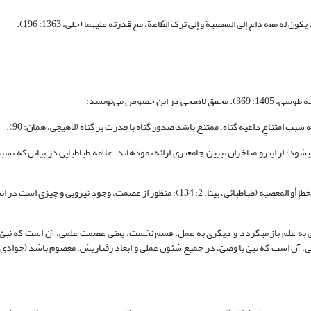
ن له معه داع إلى المعصیة و إلى ترک الطّاعة، مع قدرته علیهما (حلی، 1363: 196).
خصوص می‌نویسد:
ب امتناعِ داعیه گناه، ممتنع باشد صدور گناه با قدرت بر گناه (لاهیجی، همان: 90).
؛ از این‏رو متاخران تبیین جامع‏تری ارائه نموده‏اند. علامه طباطبایی در بیانی که نس
و نَعنی بالعصمة وجودَ أمرٍ فی الإنسان المعصوم یصونه عن الوقوع فیما لا یجوز من الخطإ أو المعصیة (طباطبائی، بی‏تا، 2: 134)؛ منظور از عصمت،
به علم باز می‏گردد و دیگری به عمل. قسم نخست، یعنی عصمت علمی، آن است که نبیّ ی