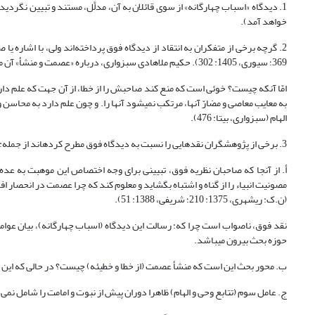
1. دیدگاه «اسباب چهارگانه» از سوی قائلان به آن، مدلَّل، مستند و تبیین نگرد
خواهد آمد).
369؛ سیوری، 1405: 302). حکیم ملاهادی سبزواری، درباره «عصمت و منشأ» آن می‏نویسد:
امّا آنکه چیست؟ خوئى است که منع کند صاحبش را از خطا، از آن جهت که علم دار
به معایب معاصى و مضارّ آنها، مرتکب نمى‏شود آنها را. و چون علم دارد به محاسن و منا
الهام (سبزواری، بی‏تا: 476).
3. برخی از پژوهشگران نقدهایی را نسبت به دیدگاه فوق مطرح کرده‏اند از جمله:
أ. از آنجا که صاحبان نظریه فوق، تبیینی برای وجه اختصاص این موهبت به عده‌ا
مصونیت انبیاء را از گناه و اشتباه بگشاید و معلوم کند که چرا عصمت در انحصار 
(ن.ک: ری‏شهری، 1375: 210؛ شریفی، 1388: 51).
نقد فوق، ناصواب است چرا که: رسالت این دیدگاه (اسباب چهارگانه)، بیان عو
حوزه بحث بیرون می‏باشد.
ب. محور بحث این است که منشأ عصمت (از خطا و خطیئه) چیست؟ در حالی که این ب
ج. عامل سوم (تتابع وحی و الهام) ظاهرا دوران پیش از نبوت و امامت را شامل نمی‌