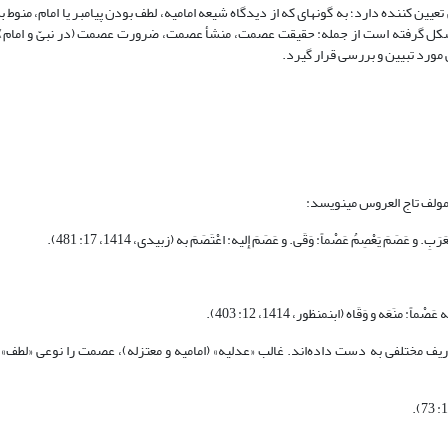
یین کننده دارد؛ به گونه‏ای که از دیدگاه شیعه امامیه، لطف بودن پیامبر یا امام، منوط
ساله عصمت، مباحث متنوعی شکل گرفته است از جمله: حقیقت عصمت، منشأ عصمت، ضرورت عصمت (در نبیّ و ا
مورد تبیین و بررسی قرار گیرد.
ولف تاج العروس می‏نویسد:
. و عَصَمَ یَعْصِمُ عَصْماً: وَقَى. و عَصَمَ إِلیه: اعْتَصَمَ به (زبیدی، 1414، 17: 481).
نَعَه و وَقَاه (ابن‏منظور، 1414، 12: 403).
ریف مختلفی به دست داده‌اند. غالب «عدلیه» (امامیه و معتزله)، عصمت را نوعی «لطف