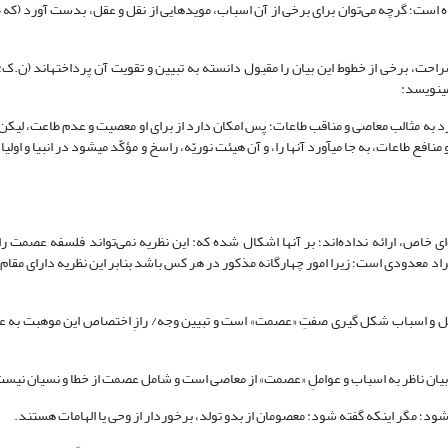
یده است؛ گرچه می‌توان برای برخی از آن اسباب، مویدهایی از نقل و عقل، بدست آورد (که
د به مثالب معاصى و مناقب طاعات؛ پس امکان دارد از براى او معصیت و عدم طاعت، لیکن
فع طاعات، به جا مى‏آورد آن‏ها را، و آن هیئت نوریّه، راسخ و مؤکّد مى‏شود در انبیا و اولیا،
ی خاص، ارائه نداده‌اند؛ بر آنها اشکال شده که: این نظریه نمی‌تواند فلسفه عصمت را ب
افراد معدودی است؛ زیرا امور چهارگانه مذکور در هر کس باشد بنابر این نظریه دارای مق
امل و اسباب شکل گیری صفتِ «عصمت» است و تبیین وجه/ رازِ اختصاص این موهبت به ع
یان ناظر به اسباب و عواملِ «عصمت» از معاصی است و شامل عصمت از خطا و نسیان نیست
شود؛ مگر اینکه گفته شود: معصومان از بدو تولد، برخوردار از وحی یا الهامات هستند.