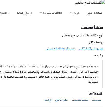
صفحه اصلی
مرور
اطلاعات نشریه
ارسال مقاله
راهنما
منشأ عصمت
نوع مقاله : مقاله علمی - پژوهشی
نویسندگان
علی ربانی گلپایگانی
سید کریم واعظ حسینی
چکیده
عصمت و مسائل پیرامون آن، فصل مهمی از مباحث «نبوت و امامت» را به خود 
چیست؟ در این زمینه از سوی متفکران اسلامی پاسخ‏هایی داده شده است؛ از جمل
ارزیابی شود. در این میان، منشأ بودنِ «علم خاص» نسبت به عصمت معصومان
:
م
می‏نماید
کلیدواژه‌ها
عصمت
منشأ عصمت
علم خاص
اراده