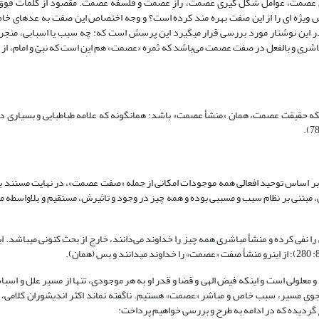
های عصمت، عوامل شکل گیری عصمت، رازِ عصمت و فلسفه عصمت. مقصود از کلمات فو
ویژه ای را از این صفت بهره مند کرده است؟ و وجه اختصاص این صفت به عده‏ای خاص
در این نوشتار مورد بررسی قرار می‏گیرد این پرسش است که: چه سبب یا اسبابی، منجر
اشری و بالفعل در صفت عصمت می‌باشد که ثمره «عصمت» هم این است که نبیّ و امام، از خ
ه حقیقت عصمت، همان «منشأ عصمت» باشد؛ همانگونه که علامه طباطبایی و بسیاری دی
ا: بر اساس توحید افعالی همه موجودات امکانی از جمله «صفت عصمت»، در نهایت مستند ب
ستی، مبتنی بر نظام سبب و مسببی بوده و همه چیز در وجود و تاثیرش، مستقیم و بلاواسطه
را نفی کرده و منشأ مباشری همه چیز را خداوند می‌دانند، خارج از بحث کنونی می‏باشد. ا
علولی است و اینکه فیض الهى و قضا و قدر او به هر موجودى، تنها از مسیر علل و اسبا
ر مساله مورد نظر، در جستجویِ مسیر، سبب خاص و مباشر «عصمت» هستیم. ناگفته نماند اکثر اندیشوران کلامی
رح گردیده که در ادامه به طرح و بررسی خواهیم پرداخت: