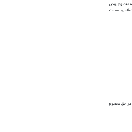
 به معصوم بودن
مام)، قلمرو عصمت
» در حق معصوم