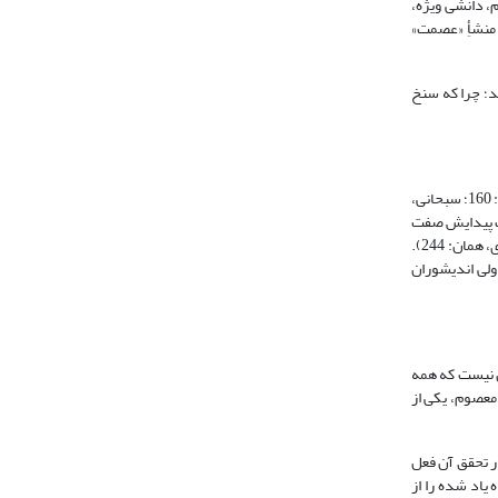
، دانشی ویژه،
 منشأِ «عصمت»
اولیاء می‌باشد؛ چرا که سنخ
بسیاری از اندیشوران اسلامی، به ویژه در عصر کنونی علت و منشأ عصمت را نوعی خاصّ از علم و آگاهی می‏دانند (طباطبائی، همان، 2: 139؛ همان، 11: 163؛ مطهری، همان، 2: 160؛ سبحانی،
وجب پیدایش صفت
عصمت در ایشان می‌گردد. ناگفته نماند چنانکه در قول نخست بیان شد، اصل این دیدگاه کم و بیش در آثار کهن کلامی مطرح شده است (جرجانی، همان، 8: 281؛ سیوری، همان: 244).
ولی اندیشوران
 نیست که همه
معصوم، یکی از
ر تحقق آن فعل
ائی، بی‏تا[الف]: مرحله12، فصل 13)، تلاش کرده تا دیدگاه یاد شده را از