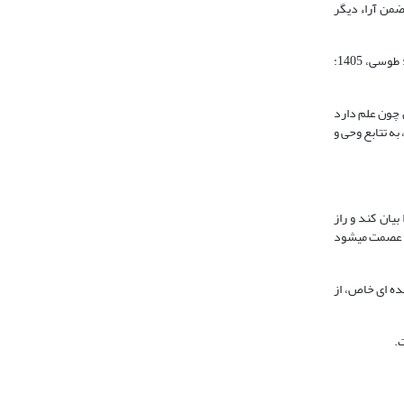
 ضمن آراء دیگر
2. گرچه برخی از متفکران به انتقاد از دیدگاه فوق پرداخته‌اند ولی، با اشاره یا صراحت، برخی از خطوط این بیان را مقبول دانسته به تبیین و تقویت آن پرداخته‏‏اند (ن.ک: طوسی، 1405:
 چون علم دارد
 به تتابع وحى و
یان کند و راز
ام عصمت می‏شود
ده ای خاص، از
.