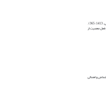
قائلان این دیدگاه (برای نمونه: رازی، 1411: 522؛ سیوری، 1396: 244) «عصمت» را منافی با اختیار معصوم نسبت به انجام معاصی نمی‏دانند، و خود بر چند طایفه‏اند (حلی، 1413: 365).
و فعل معصیت از
غماض و اهمالی