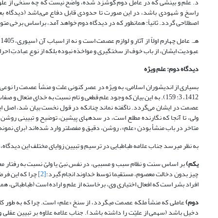
د. علم و بینشی که در عامل دوم گوشزد شده، واضح نیست که چه سنخی از علوم
راسخ و شهودی باشد، در این صورت تا حدودی قابل دفاع می‌باشد (دیدگاه بعدی)
اصطلاحی گردد. ثانیاً: همانطور که در دیدگاه دوم خواهد آمد، براساس برخی م
عبودیت ایشان، از باب خوف از سخت‏گیری و مواخذه نبوده بلکه از نوع عبادتِ احر
دیدگاه دوم: علم ویژه
1412، 3: 159). به این بیان که وجود علم قطعی و تام نسبت به خدای مت
ولی، تا آنجا که نگارنده مطلع است، در سده‏های پیشین، توضیح و تبیینی روشن
متاخر در باب منشأ بودن «علم»، روشن، دقیق و مفصل‏تر وارد شده‌اند (برای نمونه ن.ک. طباطبائی، همان، 2: 134؛ مطهری، هما
به نظر می‏رسد جناب علامه طباطبایی در ترسیم و تبیین زوایای مختلف این دیدگاه، 
یکم)
بر اساس سنت و نظام سبب و مسببی، در نفس نبیّ یا ولیّ نسبت به رفتا
چیز بدون دخالت معصوم، مستقیما توسط خداوند انجام گیرد؛
[2]
چرا که این فرض
افراد بشر است که افعال اختیاری وی، برخاسته از علم و اراده است (طباطبائی، همان، 2: 39
دوم)
عاملی که منشأ ملکه عصمت می‏گردد، از سنخ «علم» است. چرا که به طور ک