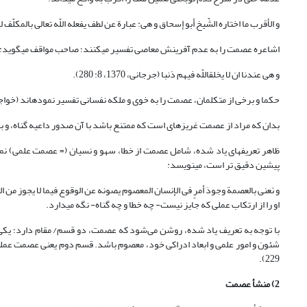
و الأقرب ما اختاره الشّیخ أبو إسحاق و هى: عبارة عن لطف یفعله اللّه تعالى بالمکلّف لا یکو
اشاعره عصمت را به عدم آفرینش معاصی تفسیر می‏کنند؛ صاحب مواقف می‏گوید:
و هى عندنا ان لا یخلق‏اللّه فیهم ذنبا (جرجانی، 1370، 8: 280).
حکما و برخی از متکلمان، عصمت را به خوی و ملکه نفسانی تفسیر نموده‏اند (خواجه طوسی، 1405: 369). محقق لاهیجی در این 
بدان که مراد از عصمت غریزه‏اى است که ممتنع باشد با آن صدور داعیه گناه، و به سب
ظاهر تعریف‏های یاد شده، شامل عصمت از خطا، سهو و نسیان (= عصمت علمی) نمی‏شود
پیشین دقیق تر است، می‏نویسد:
او را از ارتکاب عملى که جایز نیست- چه خطا و چه گناه- نگه مى‏دارد.
با توجه به تعریف یاد شده، روشن می‌شود که عصمت، دو قسم/ مقام دارد؛ یکی 
229).
2) منشأ عصمت