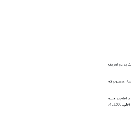
بت به دو تعریف
 وجود نیرویى و چیزى است در انسان معصوم که
ا امام در همه
شئون و امور علمی و ابعاد ادراکی خود، معصوم باشد. قسم دوم یعنی عصمت عملی، آن است که نبیّ یا وصیّ، در جمیع شئون عملی و ابعاد رفتاریش، معصوم باشد (جوادی آملی، 1386، 4: