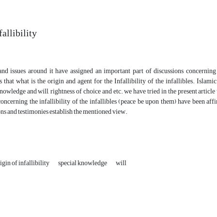
fallibility
y and issues around it have assigned an important part of discussions concerni
 is that what is the origin and agent for the Infallibility of the infallibles. Isl
owledge and will, rightness of choice and etc. we have tried in the present article t
oncerning the infallibility of the infallibles (peace be upon them) have been af
ons and testimonies establish the mentioned view.
igin of infallibility
special knowledge
will