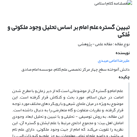
تبیین گستره علم امام بر اساس تحلیل وجود ملکوتی و
مُلکی
نوع مقاله : مقاله علمی - پژوهشی
نویسنده
علیرضا امامی میبدی
دانش آموخته سطح چهار مرکز تخصصی علم کلام، موسسه امام صادق
چکیده
علم امام و گستره آن از موضوعاتی است که از دیر زمان و با مطرح شدن
امامت در جهان اسلام، مورد بحث و کنکاش قرار گرفته است. این
موضوع به ویژه در میان علمای شیعی و با رویکردهای مختلف مورد توجه
قرار گرفته، و نظریات متفاوت و گاه متعارضی را به دنبال داشته است.
این مقاله، به روش توصیفی - تحلیلی و با تبیین و تحلیل ابعاد وجودی
امامان اهل بیت: و مجموع ادله‌ی مرتبط با علم ایشان و گستره آن، این
نظریه را تقویت می‌کند که امام از جهت وجود ملکوتی، دارای علم تام
می‌باشد، و دامنه علم او تمامی معلومات – به جز علم به کنه ذات الهی – را