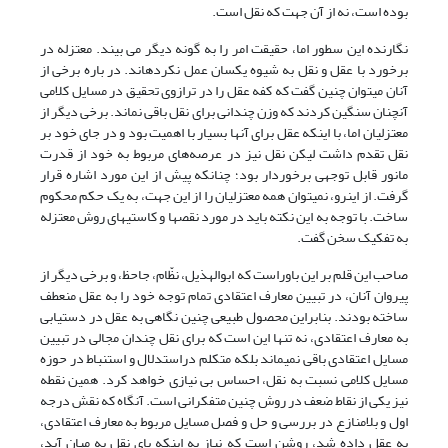
بوده است، نه از آن جهت که نقل است.
نگارنده این سطور اما، حقیقت امر را به گونه دیگر می بیند. معتزله در
برخورد با عقل و نقل به شیوه یکسان عمل نکرده­اند. در باره برخی از
آنان می­توان چنین گفت که کفه عقل را در ترازوی تحقیق در مسایل­ کلامی
آن­چنان سنگین کردند که وزن چندانی برای نقل باقی نماند. برخی دیگر از
معتزلیان اما، با اینکه عقل برای آنها بسیار با اهمیت بود و در جای خود بر
نقل تقدم داشت لیکن نقل نیز در عرصه‌های مربوط به خود از قدرت
مانور قابل توجهی برخوردار بود؛ چنانکه پیش از این مورد اشاره قرار
گرفت. از این­رو، نمی­توان همه معتزلیان را از این جهت، به یک حکم محکوم
ساخت. با توجه به این نکته باید در مورد نقص­ها و کاستی­های روش معتزله
به تفکیک سخن گفت.
صاحب این قلم بر این باوراست که ابوالهذیل، نظّام، جاحظ، و برخی دیگر از
پیروان آنان، در تبیین معارف اعتقادی تمام توجه خود را به عقل منعطف
ساخته بودند. بنابراین محصول طبیعی چنین نگاهی به عقل در دست­یابی
به معارف اعتقادی، نه تنها این است که برای نقل چندان مجالی در تبیین
مسایل اعتقادی باقی نمی­ماند بلکه متکلم دراستدلال و استنباط در حوزه
مسایل کلامی نسبت به نقل، احساس بی نیازی خواهد کرد. همین نقطه
نیز یکی از نقاط ضعف در روش چنین متفکرانی است. آنگاه که نقش درجه
اول و بلامنازع در بررسی و حل و فصل مسایل مربوط به معارف اعتقادی،
به عقل داده شد، روشن است که نیاز به اینکه پای نقل به میان آید،