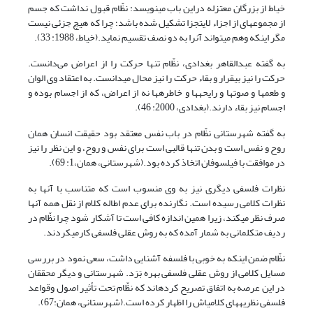
خیاط از بزرگان معتزله دراین باب می­نویسد: نظّام قبول نداشت که جسم
از مجموعه­ای از اجزاء لایتجزا تشکیل شده باشد؛ چرا که هیچ جزئی نیست
مگر اینکه وهم می­تواند آنرا به دو نصف تقسیم نماید.(خیاط، 1988: 33).
به گفته عبدالقاهر بغدادی، نظّام تنها حرکت را از اعراض می‌دانست.
حرکت را نیز بی­قرار و بقاء حرکت را نیز محال می­دانست. به اعتقاد وی الوان
و طعم­ها و صوت­ها و رایحه­ها و خاطره­ها نه از اعراض، که از اجسام بوده و
اجسام نیز بقاء دارند.(بغدادی، 2000: 46).
به گفته شهرستانی نظّام در باب نفس معتقد بود حقیقت انسان همان
روح و نفس است و بدن تنها قالبی است برای نفس و روح، و این نظر را نیز
در موافقت با فیلسوفان اتخاذ کرده بود.(شهرستانی، همان،‏1: 69).
نظرات فلسفی دیگری نیز به وی منسوب است که متناسب با آنها به
نظرات کلامی رسیده است. نگارنده برای عدم اطاله کلام از نقل همه آنها
صرف نظر می­کند، زیرا همین اندازه کافی است تا آشکار شود چرا نظّام در
ردیف متکلمانی به شمار آمده که به روش عقلی فلسفی کارمی­کردند.
نظّام ضمن اینکه به خوبی با فلسفه آشنایی داشت، سعی نمود در بررسی
مسایل کلامی از روش عقلی فلسفی بهره بَرَد. شهرستانی و دیگر محققان
در این عرصه به اتفاق تصریح کرده­اند که نظّام تحت تأثیر اصول وقواعد
فلسفی نظریه­های کلامی­اش را اظهار کرده است.(شهرستانی، همان:67).