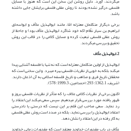
می­کردند، آورد. دلیل روشن این سخن این است که هنوز با مسایل
فلسفی درگیر نشده بودند تا روش عقلی فلسفی برایشان جایی داشته
باشد.
برخی دیگراز متکلمان معتزله امّا، مانند ابوالهذیل علاّف و ابواسحاق
ابراهیم بن سیار نظّام (که خود شاگرد ابوالهذیل علاّف بود) و جاحظ از
روش عقلی فلسفی تبعیت کرده و مسایل کلامی را در قالب این روش
تحقیق و بررسی می­کردند.
2.
ابوالهذیل علّاف
ابوالهذیل از اولین متکلمان معتزله است که نه تنها با فلسفه آشنایی پیدا
می­کند بلکه به خوبی از نظریات فلسفی بهره می­برد. و این سخنی است که
محققان تاریخ فرق و مذاهب و تاریخ فلسفه اسلامی به آن اذعان دارند.
(شریف، 1362،1: 293؛ احمدامین، 1999،3: 578).
اکنون برخی از نظریات کلامی علاف، را که متأثر از نظریات فلسفی بروز و
ظهور یافته، مورد بررسی قرار می­دهیم. سپس سعی می­کند این اعتقاد را
رد نماید. سعی صاحب این قلم بر این نیست که درستی یا نادرستی
اعتقاد ابوالهذیل را بررسی نماید، بلکه در صدد است روش عقلی فلسفی
به کار رفته در این اعتقاد را نشان دهد.
علّاف در باب مقدورات خداوند معتقد است که مقدورات زمانی خداوند