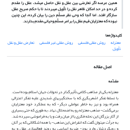
همین عرصه اگر تعارضی بین عقل و نقل حاصل می‏شد، عقل را مقدم
کرده‏ و در حد امکان ظاهر نقل را تأویل می‏بردند تا با حکم صریح عقل
سازگار افتد. اما آنجا که وحی نظر مسلّم دین را بیان کرده، این چنین
نبوده که معتزلیان فهم عقل را بر امر مسلّم وحیانی مقدم بدارند.
کلیدواژه‌ها
معتزله
روش عقلی فلسفی
روش عقلی غیر فلسفی
تعارض عقل و نقل
تأویل
اصل مقاله
مقدّمه
معتزله یکی از مذاهب کلامی تأثیرگذار در تحولات جهان اسلام بوده است.
با تسلط تفکر اشعری­گری که با سخت­گیری­های شدیدی علیه تفکر اعتزالی
همراه بود و نیز به خاطر عواملی دیگر- که به عملکرد خود معتزلیان
برمی‌گشت- مذهب معتزله رو به اضمحلال نهاد، به طوری که حتی بسیاری
از آثار بزرگان این نحله فکری یا از میان رفت و یا به فراموشی سپرده شد.
به جرأت می­توان گفت که انقراض این مذهب- با همه اشکالاتی که بر آنان
و رویکردشان وارد بود- ضربه اساسی به روند فعال‏سازی عقل و به