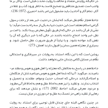
در حالی­که روایتش متضاد و مخالف با روایت محدث قبلی است. و اگر بر ما
واجب است تصدیق متناقض و تصحیح فاسد به خاطر ورود کذب و غلط در
آثار، تمام آثار و آحادیث باید مشمول این امر باشد (حمیری، 1972: 236).
جاحظ هم از نظّام نقل می­کند که ایشان درحجیت خبر بعد از رحلت رسول
گرامی اسلام معتقد است این حجیت تنها به یکی از سه راه بدست می­آید: یا
نصّی از قرآن باشد در حالی ­که ازطریق تأویل معارض پیدا نکند. یا امت بر
نقل خبر واحد اجماع داشته باشند در حالی­ که با خبر دیگری که آن را
نقض کند مواجه نشود. و یا نهایتاً از طریق ضرورت عقل حاصل شود. و
بسیاری از معتزله همین سخن را قبول دارند (همان: 273)
روشن است که با این نگاه، استناد به روایات در سیرفکری و استدلالی
نظّام در مسایل کلامی چندان جایی نخواهد داشت.
جاحظ هم در پاسخ به مخالفان که معتزله را اهل هوی و هوس و مقلد می­
نامیدند، می­گوید: آنها که شما اهل هوی و هوس می­نامیدشان از متکلمان
و اصلاحگران­اند درحالی­ که اصحاب حدیث وعوام، مقلدند و تحصیل و
انتخاب ندارند. و تقلید را نیز هم به لحاظ عقل و هم به لحاظ قرآنی مطرود
و مردود معرفی می­کند (جاحظ، 2002: 171)، و نشان می­دهد که برای
رهایی از تقلید راهی جز تمسک به عقل و خردورزی در میان نیست.
در چنین نگاهی البته جای چندان قابل توجهی برای استناد به روایت
نخواهد ماند. با همه اینها امّا، نمی‌توان این نوع نگاه را به همه معتزله