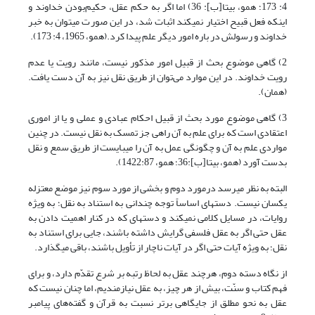
‏4: 173؛ همو، بی‏تا[ب]: 36) اما اگر به حکم عقل، حکیم‌بودن خداوند و
اینکه فعل قبیح اختیار نمی­کند اثبات شد، در این صورت می­توان به خبر
خداوند و رسولش در باره امور دیگر علم پیدا کرد.(همو، 1965، 4: 173).
2) گاهی موضوع بحث از قبیل امور مذکور نیست، مانند رویت یا عدم
رویت خداوند. در این موارد می‌توان از طریق نقل نیز به آن دست یافت.
(همان).
3) گاهی موضوع مورد بحث از قبیل احکام عبادی و عملی و یا از اموری
اعتقادی است که برای علم به آن راهی جز تمسک به نقل نیست. در چنین
مواردی علم به آن و چگونگی عمل به آن را می­بایست از طریق سمع و نقل
بدست آورد (همو، بی‏تا[ب]:36؛ همو، 1422:87).
البته به نظر می­رسد درمورد دوم و بخشی از مورد سوم نیز موضع معتزله
یکسان نیست. دسته­ای اساساً توجه چندانی به استناد به نقل؛ به ویژه
روایات، در مسایل کلامی نمی­کند و دسته­ای که در کنار اهمیت دادن به
عقل حتی اگر به عقل فلسفی گرایش داشته باشند، جایی برای استناد به
نقل؛ به ویژه آیات حتی اگر در آیات ناچار از تأویل باشند، باقی می­گذارد.
از نگاه دسته دوم، هرچند عقل به لحاظ رتبه بر شرع تقدّم دارد، و براى
فهم کتاب و سنّت، بیش از هر چیز، به عقل نیازمندیم، اما چنان نیست که
عقل به نحو مطلق از جایگاهی برتر نسبت به قرآن و گفته‌های پیامبر