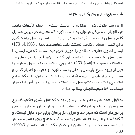
استدلال، اهتمامی خاص به آراء و نظریات فلاسفه از خود نشان نمی­دهد.
شاخص­های اصلی روش کلامی معتزله
از بررسی متونی که از معتزله در دست است- از جمله تألیفات قاضی
عبدالجبار- به نیکی می­توان به دست آورد که معتزله در تبیین مسایل
کلامی عقل را مقدم می‏کردند، و در مواردی اساساً جز عقل راه دیگری
برای تبیین مسایل کلامی نمی‏شناختند.(قاضی‏عبدالجبار، 1965،‏4: 173)
ایشان اصول معارف اعتقادی را اموری نظری می­دانستند که می بایستی با
نظر عقل به دست بیایند، همان­طور که حسن و قبح را نیز عقلی می­
دانستند.(همو، بی‏تا[الف]، 253) از این­روی، معتقد بودند اصول معارف را
قبل از ورود شرع بایستی با عقل بدست آورد، و حجیت و اعتبار کتاب و
سنت را نیز از طریق عقل به اثبات می­رساندند. بنابراین، با این­که منابع
اعتقادی را کتاب و سنت و عقل می­دانستند، عقل را امّا، در رأس ادله قرار
می‏دادند. (قاضی‏عبدالجبار، بی‏تا[ب]:41).
به قول احمد امین، معتزله بر این باور بودند که عقل بشری حاکم بلامنازع
سرزمین معارف و ادراکات انسانی است و از چنان میدان وسیعی
برخوردار است که هیچ حد و مرزی جز برهان برای خود قایل نیست، و
آنگاه که با برهان به حقیقت امری دست یافت به هیچ روی حاضر نیست از
آن دست شوید و سر در بالین امر دیگر بگذارد.(احمدامین، 1999،3:
39).