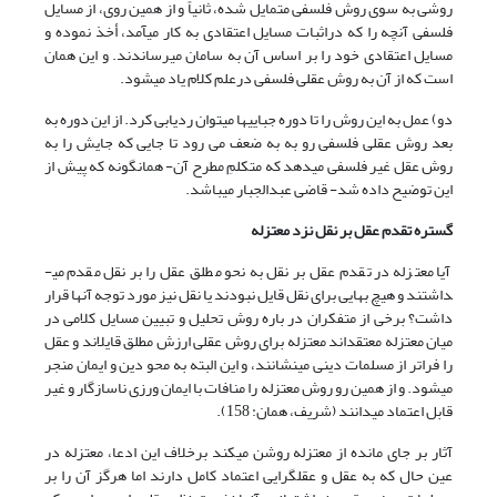
روشی به سوی روش فلسفی متمایل شده، ثانیاً و از همین روی، از مسایل
فلسفی آنچه را که دراثبات مسایل اعتقادی به کار می­آمد، أخذ نموده و
مسایل اعتقادی خود را بر اساس آن به سامان می­رساندند. و این همان
است که از آن به روش عقلی فلسفی درعلم کلام یاد می­شود.
دو) عمل به این روش را تا دوره جبایی­ها می­توان ردیابی کرد. از این دوره به
بعد روش عقلی فلسفی رو به به ضعف می رود تا جایی که جایش را به
روش عقل غیر فلسفی می­دهد که متکلمِ مطرح آن- همان­گونه که پیش از
این توضیح داده شد- قاضی عبدالجبار می­باشد.
گستره تقدم عقل بر نقل
نزد معتزله
آیا معتزله در تقدم عقل بر نقل به نحو مطلق عقل را بر نقل مقدم می­
داشتند و هیچ بهایی برای نقل قایل نبودند یا نقل نیز مورد توجه آنها قرار
داشت؟ برخی از متفکران در باره روش تحلیل و تبیین مسایل کلامی در
میان معتزله معتقد‌اند معتزله برای روش عقلی ارزش مطلق قایل­اند و عقل
را فراتر از مسلمات دینی می­نشانند، و این البته به محو دین و ایمان منجر
می­شود. و از همین رو روش معتزله را منافات با ایمان ورزی ناسازگار و غیر
قابل اعتماد می­دانند (شریف، همان: 158).
آثار بر جای مانده از معتزله روشن می­کند برخلاف این ادعا، معتزله در
عین حال که به عقل و عقلگرایی اعتماد کامل دارند اما هرگز آن را بر