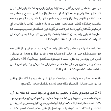
در امور اعتقادى نیز بزرگانی از معتزله بر این باور بودند که باورهاى دینى
که عقل به تنهایی راه به آنها ندارد ­بایستی از راه نقل صحیح و معتبر به
دست آید و ناتوانى عقل از راهیابى به قلمرو آن­ها را دلیل بر انکار قرار نمى­
دادند؛ چنان­که قاضى عبدالجبار معتزلى درباره مقدار ثواب یا عقاب برای
مرتکبان گناهان کبیره به صراحت می‌گوید این مسأله از مسایلی نیست که
عقل به تنهایی راه به آن داشته باشد، بنا براین تنها راه فهم و درک آن
نقل است.(قاضی‏عبدالجبار، 1422: 87 و 155).
معتزله نه تنها در مسایلی که عقل راه به آن ندارد فهم آن را از نقل می­
خواستند بلکه حتی در جایی که مساله هم از طریق عقل و هم از طریق نقل
قابل حل بود باز به نقل استناد می­نمودند.(همو، بی‏تا[ب]: 36) با اندکی
جستجو در متون بر جای مانده از معتزلیان به نیکی رد پای نقل قابل
مشاهده است (همو، 1422: 31و 90).
با توجه به آنچه بیان شد، لازم است درارزیابی اعتبار و جایگاه عقل و نقل
در بررسی مسایل کلامی از نگاه معتزله، به تفکیک سخن بگوییم:
1) گاهی موضوع بحث و تحقیق به اموری مربوط است که علم به آن،
متوقف است بر علم به این که خداوند حکیم بوده و فعل قبیح اختیار نمی­
کند. همه معتزله قایل­اند که در این­گونه امور هیچ دلیل سمعی و نقلی قابل
اعتماد و استناد نیست و تنها علم حاصل ازعقل معتبر است.(همو، 1965،