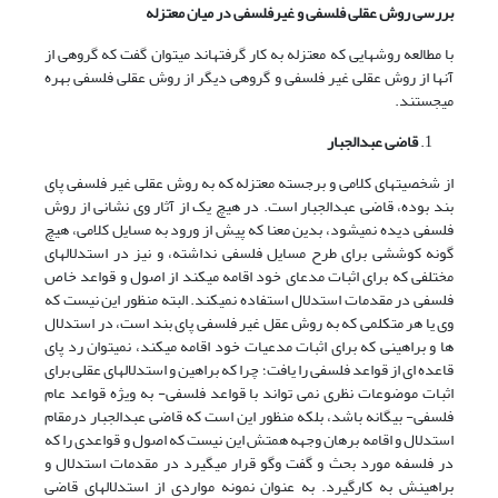
بررسی روش عقلی فلسفی و غیرفلسفی در میان معتزله
با مطالعه روش­هایی که معتزله به کار گرفته­اند می­توان گفت که گروهی از
آنها از روش عقلی غیر فلسفی و گروهی دیگر از روش عقلی فلسفی بهره
می­جستند.
قاضی عبدالجبار
از شخصیت­های کلامی و برجسته معتزله که به روش­ عقلی غیر فلسفی پای
بند بوده، قاضی عبدالجبار است. در هیچ یک از آثار وی نشانی از روش
فلسفی دیده نمی­شود، بدین معنا که پیش از ورود به مسایل کلامی، هیچ
گونه کوششی برای طرح مسایل فلسفی نداشته، و نیز در استدلال­های
مختلفی که برای اثبات مدعای خود اقامه می­کند از اصول و قواعد خاص
فلسفی در مقدمات استدلال استفاده نمی­کند. البته منظور این نیست که
وی یا هر متکلمی که به روش عقل غیر فلسفی پای بند است، در استدلال
ها و براهینی که برای اثبات مدعیات خود اقامه می­کند، نمی­توان رد پای
قاعده ای از قواعد فلسفی را یافت؛ چرا که براهین و استدلال­های عقلی برای
اثبات موضوعات نظری نمی تواند با قواعد فلسفی- به ویژه قواعد عام
فلسفی- بیگانه باشد، بلکه منظور این است که قاضی عبدالجبار درمقام
استدلال و اقامه برهان وجهه همتش این نیست که اصول و قواعدی را که
در فلسفه مورد بحث و گفت وگو قرار می­گیرد در مقدمات استدلال و
براهینش به کارگیرد. به عنوان نمونه مواردی از استدلال­های قاضی