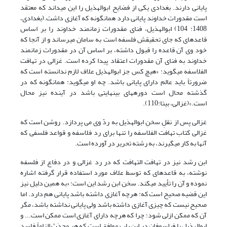
پایانی دارند. بغدادی یکی از فضایح ابوالهذیل را این می­داند که معتقد
است مقدورات خداوند پایانی دارد همان­گونه که آغازی داشت.(بغدادی،
1408: 104) ابوالهذیل، فنای مقدورات زمانمند خداوند را بر اساس
قاعده­ای که جای تحقیقش فلسفه است به سامان می­رساند و از آنجا که
خود وی آن قاعده را قبول داشته، بر اساس آن در مقدورات زمانمند
خداوند به فنای آن مقدورات اعتقاد پیدا کرده است. غزالی در تهافت
الفلاسفه می­گوید: «هیچ کس جز ابوالهذیل علاف لازم ندانسته است که
ضرورتاً باید عالم دارای پایانی باشد. چه او می­گوید: همان­گونه که در
گذشته محال است دوره­های بی­نهایتی باشد در آینده نیز محال
است.»(غزالی، بی‏تا:110).
غزالی پس از نقلِ سخنِ ابوالهذیل به ردّ وی می پردازد. روشن است که
غزالی کتاب تهافت الفلاسفه را تنها برای رد فلاسفه و قواعد فلسفی که
آنها به کار می‏گیرند، به رشته تحریر در آورده است.
ابن رشد نیز در تهافت التهافت­ که در رد غزالی و در دفاع از فلسفه
نوشته، به قاعده­ای که توسط علاف مورد استفاده قرار گرفته اشاره
نموده و آن را تأیید می­کند. سخن ابن رشد این است: «به همین دلیل نیز
این قضیه صحیح است که: هرچه آغازی داشته باشد پایانی هم دارد. اما
صحیح نیست که چیزی آغازی داشته باشد ولی پایانی نداشته باشد، مگر
آن که ممکن ازلی شود؛ چرا که هرچه دارای آغازی است ممکن است... و
ابوالهذیل با فیلسوفان در این باب موافق است که هر محدَث الزاماً فاسد