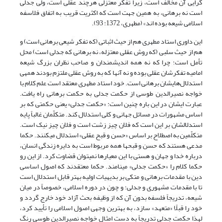
گرایی آن مخالف است، زیرا تفکر معتزلی هرچند عقلی است، ولی جدلی
است نه برهانی، به همین جهت است که اکثریت قریب به اتفاق فلاسفه
اسلامی شیعه بوده اند» (مطهری، 1372: 93).
این داوری استاد مطهری هم از حیث اثباتی (که تفکر شیعی برهانی است) و
هم از حیث سلبی (که روش عقلی معتزله، نه برهانی که جدلی است) محل
تأمل است؛ چرا که نه همه اندیشمندان و صاحب نظران بزرگ شیعه
امامیه تفکرشان عقلی بوده و نه آنها که به روش عقلی ملتزم بودند همه­ی
استدلال‌ها­یشان برهانی است. خود استاد مطهری معتقد است علم کلام با
خواجه نصیرالدین طوسی از حکمت جدلی به حکمت برهانی راه یافت.
عبارت ایشان در این باره چنین است: «حکمت جدلى» یعنى حکمتى که بر
اساس مشهورات در مسائل جهانى و کلى استدلال کند. متکلّمان غالباً پایه
استدلالشان بر این است که فلان چیز زشت است و فلان چیز نیک است.
متکلّمین به اصطلاح بر اساس «حسن و قبح عقلى» استدلال مى‏کنند. حکما
مدعى هستند که حسن و قبح‏ها همه مربوط است به دایره زندگى انسان،
درباره خدا و جهان و هستى با این معیارها نمى‏توان قضاوت کرد. از این رو
حکما کلام را «حکمت جدلى» مى‏نامند. حکما معتقدند که اصول اساسى
دین با مقدمات برهانى و متکى بر بدیهیات اولیه بهتر قابل استدلال است
تا با مقدمات مشهورى و جدلى؛ و چون در دوره اسلامى، خصوصاً در میان
شیعه، تدریجاً فلسفه بدون آن که از وظیفه بحث آزاد خود خارج گردد و
خود را قبلًا «متعهد» سازد، به بهترین وجهى اصول اسلامى را تأیید کرد،
لهذا حکمت جدلى تدریجاً به دست امثال خواجه نصیرالدین طوسى رنگ