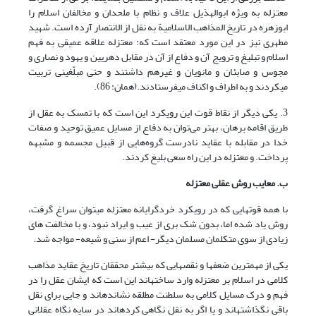
معتزله به ویژه ابوالهذیل علاف و نظام با ملحدان و مخالفان اسلام را
ابوزهره در تاریخ المذاهب الاسلامیة به نقل از الانتصار آرده است. شهید
مطهری نیز در این مورد معتقد است که: معتزله علاقه عمیقى به فهم
اسلام و تبلیغ و ترویج آن و دفاع از آن در مقابل دهریین و یهود و نصارى و
مجوس و صابئان و مانویان و غیرهم داشتند و حتى مبلّغینى تربیت
مى‏کردند و به اطراف و اکناف مى‏فرستادند.(همان: 86).
3. یکی دیگر از نقاط قوت این رویکرد این است که با تمسک به عقل از
طریق اقامه برهان، بهتر می‌توان به دفاع از مسایل عمیق توحید و صفات
خدا در مقابله با عقاید نادرست گروه‌هایی از قبیل مجسمه و مشبهه
پرداخت. و معتزله در این راه سعی بلیغ کردند.
ب. معایب روش عقلی معتزله
با همه قوت­هایی که در رویکرد خرد‌گرایانه معتزله می­توان سراغ گرفت،
روش یاد شده اما، بدون شک بری از عیب و ایراد نبود، و با مخالفت های
زیادی از سوی متکلمان مسلمان دیگر- اعم از سنی و شیعه- مواجه شد.
یکی از مهم­ترین ضعف­ها و نقص­هایی که بیشتر محققان تاریخ عقاید مذاهب
کلامی در اسلام بر معتزله وارد ساخته­اند این است که ایشان عقل را در
فهم و درک مسایل کلامی به سلطنت مطلقه نشانده­اند و جایی برای نقل
باقی نگذاشته­اند و یا اگر به نقل نگاهی کرده­اند در سایه نگاه عقلانی