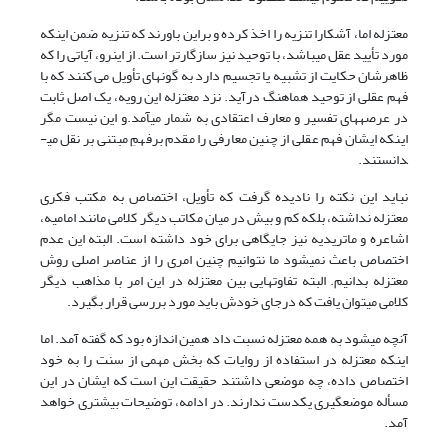
معتزله اما، آشکارا تنزیه را اخذ کرده و براین باورند که تنزیه ضمن اینکه
مورد تأیید عقل می­باشد، با توحید نیز سازگارتر است. از این­رو، آیاتی را که
ظاهرشان حکایت از تشبیه یا تجسیم دارد به گونه­ای تأویل می کنند که با
فهم عقلی از توحید هماهنگ درآید. نزد معتزله این رویه، یک اصل ثابت
در عرصه­های تفسیر و معارف اعتقادی به شمار می­آمد.و این نیست مگر
اینکه ایشان فهم عقلی از چنین معارفی را مقدم برفهمِ مبتنی بر نقل می­
دانستند.
نباید این نکته را نادیده گرفت که تأویل، اختصاص به مکتب فکری
معتزله نداشته، بلکه کم و بیش در میان مکاتب دیگر کلامی مانند امامیه،
اشاعره و ماتریدیه نیز جایگاهی برای خود داشته است. البته این عدم
اختصاص باعث نمی­شود ما نتوانیم چنین امری را از عناصر اصلی روش
معتزله بدانیم. البته تفاوت­هایی بین معتزله در این امر با مذاهب دیگر
کلامی می­توان یافت که درجای خودش باید مورد بررسی قرار بگیرد.
آنچه می­شود به همه معتزله نسبت داد همین اندازه بود که گفته آمد. اما
این­که معتزله در استفاده از روایات که بخش مهمی از سنت را به خود
اختصاص داده، چه موضعی داشتند حقیقت این است که ایشان در این
مسأله موضع­گیری یکدست ندارند. در ادامه، توضیحات بیشتری خواهد
آمد.