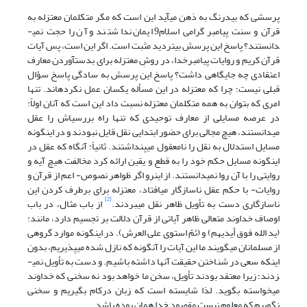
پرسشی که بی­درنگ به ذهن می­آید این است که مگر متکلمان معتزله به
قرآن و سنت پیامبر گرامی اسلام9 ایمان نداشتند و آن را حجت نمی­
دانستند؟ پاسخ این پرسش بی‏تردید مثبت است. اگر این است، پس آیات
قرآن کریم و روایات پیامبرخدا، در روشِ­ معتزله برای بدست­آوردن معارف
اعتقادی چه جایگاهی داشت؟ پاسخ این پرسش به سادگی پاسخ سؤال
قبلی نیست؛ چرا که معتزله در این مسأله یکسان عمل نکرده­اند. تنها
امری که بتوان به همه متکلمان معتزله نسبت داد این است­ که آنان اولاً:
در عرصه مسایلی از معارف توحیدی که تنها راه بررسی­اش را عقل
می‏دانستند، هیچ مجالی برای حضور ابتدایی نقل قایل نبودند و در این­گونه
مسایل استدلال به نقل را نامعقول می­پنداشتند. ثانیاً: آنگاه که عقل در
این­گونه مسایل حکم خود را به قطع و یقین ارائه کرد مخالفت هیچ آیه و
روایتی را با آن روا نمی­دانستند. از این­رو اگر ظواهر نصوص- اعم از قرآن و
روایات- با حکم عقل ناسازگار می­افتاد، معتزله برای برطرف کردن این
[2]
ناسازگاری دست به تأویل ظاهر نقل می­بردند.
از باب مثال، در باب
اوصاف خداوند متعالی ظاهر آیاتی از قرآن دلالت بر تجسیم دارد، مانند:
(ید الله فوق أیدیهم) و (ثمّ استوی علی العرش). در اینگونه موارد گروهی
از مسلمانان می­گویند ما این آیات را آن­گونه که نازل شده می­پذیریم، بدون
اینکه سعی در شناختن حقیقت آنها داشته باشیم. و دست به تأویل نمی­
زدند؛ زیرا معتقد بودند تأویل، سخن ما خواهد بود نه سخنی که خداوند
می­خواسته بگوید. لذا شایسته است که زبان درکام بگیریم و سخنی
نگوییم که معلوم نیست مقصود خدا همان بوده باشد.