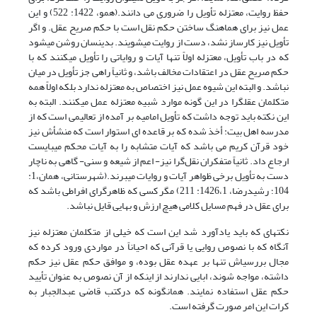
حفظ روایت، معتزله تأویل را ضروری می دانند.(همو، 1422: 522) و این
عمل نیز برای هماهنگ ساختن حکم نقل است با حکم صریح عقل. و اگر
تأویل نیز کارساز نشد، دست از روایت می­شویند. بدین­سان روشن می­شود
که در باب تأویل، معتزله اولاً تنها آیات و روایاتی را تأویل می­کنند که با
حکم صریح عقل در اعتقادات مخالف باشد، و ثانیاً راهی جز تأویل در میان
نباشد. و البته این شیوه عمل نیز اختصاص به معتزله ندارد بلکه اولاً همه
متکلمان عقلگرا در این گونه موارد شبیه معتزله عمل می­کنند. البته به
این نکته باید توجه داشت که تأویل امامیه بر آمده از تعالیمی است که از
مدرسه اهل بیت: أخذ شده که بر قاعده ای استوار است که منشأش نیز
خود قرآن کریم می باشد که آیات متشابه را به آیات محکم می­بایست
ارجاع داد. ثانیاً متفکران نقل‌گرا نیز- اعم از شیعه و سنی- گاهی به ناچار
دست به تأویل برخی ظواهر آیات و روایات می­برند.(شهرستانی، همان،‏1:
104؛ رشیدرضا، 1426،1: 211) مگر کسی که ظاهرگرای افراطی باشد که
برای عقل در فهم مسایل کلامی هیچ ارزش و بهایی قایل نباشد.
نکته­ای که باید یاد‌آورد شد این است که خیلی از متکلمان معتزله نیز
آنگاه که با نصوص روایی یا قرآنی که احیاناً در مواردی ورود کرده­ که
مجال بررسی­اش تنها بر عهده عقل بوده، و موافق حکم عقل نیز حکم
داشته، مواجه شوند، ابایی ندارند از این­که از آن نصوص به عنوان تأیید
حکم عقل استفاده نمایند. همان­گونه که درکتب قاضی عبدالجبار به
کرات این امر صورت گرفته است.