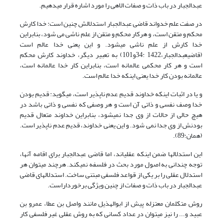
عبدالجبار در باب ذات و صفات الاهی را مورد اشاره قرار می‏دهیم.
در صفت علم خدواند قاضی عبدالجبار استدلالش چنین است: خدا کارش
محکم و متقن است، و هرکار محکم و متقن از علم ناشی می شود، بنابراین
خدا کارش از علم ناشی می­شود. و این یعنی خدا عالم است
(قاضی‏عبدالجبار،1422 :34و101) به تعبیر دیگر، خداوند کارش محکم
است و هر کار محکمی عالمانه است، بنابراین کار خدا عالمانه است،
عالمانه بودن کار خدا یعنی اینکه خدا عالم است.
و یا در اثبات اینکه خداوند قدیمِ عدم ناپذیر است، می­گوید: قدیم بودن
خدا وصف نفسی و ذاتی آن است و هر وصفی که نفسی و ذاتی باشد در
هیچ حالی از حالات از وی جدا نمی­شود، بنابراین خداوند متعال قدیم
بودنش از وی جدا نمی شود. و این یعنی خداوند، قدیمِ عدم ناپذیر است.
(همان:89).
این استدلال­ها ضمن اینکه عقلی­اند، اما قاضی عبدالجبار برای اقامه آنها،
توجه چندانی به اصول مورد بحث در فلسفه نمی­کند. هرچند می­توان هر
استدلال عقلی را بر یکی از قواعد فلسفی مبتنی ساخت. استدلال­های قاضی
عبدالجبار در باب ذات و صفات از چنین ویژگی برخورداراست.
روش متکلمان معتزله پیش از ابوالهذیل مانند واصل بن عطا، عمرو بن
عبید و... را نیز می­توان در عداد کسانی که به روش عقلی غیر فلسفی کار