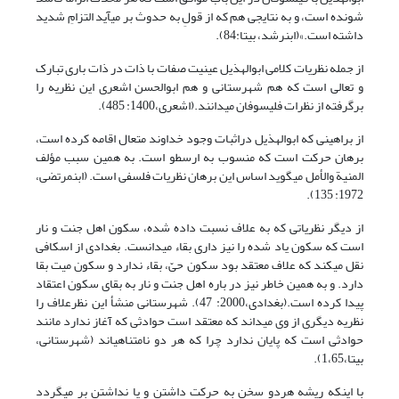
شونده است، و به نتایجی هم که از قولِ به حدوث بر می­آید التزامِ شدید
داشته است.»(ابن‏رشد، بی‏تا:84).
از جمله نظریات کلامی ابوالهذیل عینیت صفات با ذات در ذات باری تبارک
و تعالی است که هم شهرستانی و هم ابوالحسن اشعری این نظریه را
برگرفته از نظرات فلیسوفان می­دانند.(اشعری،1400: 485).
از براهینی که ابوالهذیل دراثبات وجود خداوند متعال اقامه کرده است،
برهان حرکت است که منسوب به ارسطو است. به همین سبب مؤلف
المنیة والأمل می­گوید اساس این برهان نظریات فلسفی است. (ابن‏مرتضی،
1972: 135).
از دیگر نظریاتی که به علاف نسبت داده شده، سکون اهل جنت و نار
است که سکون یاد شده را نیز داری بقاء می­دانست. بغدادی از اسکافی
نقل می­کند که علاف معتقد بود سکون حیّ، بقاء ندارد و سکون میت بقا
دارد. و به همین خاطر نیز در باره اهل جنت­ و نار به بقای سکون اعتقاد
پیدا کرده است.(بغدادی،2000: 47). شهرستانی منشأ این نظرعلاف را
نظریه دیگری از وی می­داند که معتقد است حوادثی که آغاز ندارد مانند
حوادثی است که پایان ندارد چرا که هر دو نامتناهی­اند (شهرستانی،
بی‏تا،‏1،65).
با این­که ریشه هردو سخن به حرکت داشتن و یا نداشتن بر می­گردد