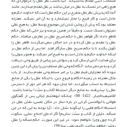
مسلمات دینی مقدم نداشته­اند. آنها نخست نظر عقل را درمواردی که
هیچ راهی جز تمسک به عقل در میان نباشد بر نقل مقدم می­دارند. مانند
آنجا که پذیرش نظر نقل متفرع بر این حکم عقل است که خداوند حکیم و
عادل است و کار قبیح را مجاز نمی­شمارد و به آن امر نمی­کند. معتزله
معتقد بود که پیش از روشن شدن این موضوع توسط عقل، به هیج نقلی
نمی­توان تمسک جست. و دقیقاً در همین عرصه و نیز جایی که عقل حکم
قاطع داده، اگر ظواهر نقل با حکم صریح عقل در تعارض می­افتاد، حکم
عقل را مقدم بر نقل کرده و در حد امکان سعی می­کردند ظاهر نقل را
تأویل بکنند تا با حکم صریح عقل سازگار افتد. اما پس از حکم عقل بر
اینکه خداوند حکیم و عادل است و به قبیح امر نمی­کند، و همو رسولی را
برای هدایت آدمی ارسال کرد و رسولش نیز پیامی از طریق وحی دریافت
کرد و به مردم رساند؛ آنگاه که وحی نظر مسلم دین را بیان کرد این چنین
نبوده که معتزلیان فهم عقل را بر امر مسلم وحی مقدم بدارند. از باب
مثال معتزله در زمینه احکام و فروع دین، با اینکه عقل را یکى از منابع
استنباط به حساب مى­آوردند، اما چنان نبود که هر امر دور از دسترس
عقل را نپذیرفته، به منابع دیگر استنباط (کتاب و سنّت) بى­اعتنا باشند.
(قاضی‏عبدالجبار، 1422: 88). چنان­که ابوهاشم جبّائى پس از گفتگوی
طولانى با ابوالحسن کرخى در باره «نماز در مکان غصبى» نقش عقل در
استنباط احکام فقهى را اینگونه نشان داد: «[با توجه به این که در این
مسأله، دلیلى از کتاب و سنّت نداریم] اگر ادعاى اجماع نمایى، سکوت
کرده چون وچرا نخواهم نمود؛ در غیر این صورت، حکم مسأله را عقل
روشن خواهد ساخت.»(ابن‏مرتضی، بی‏تا:94).