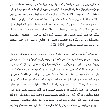
چندان بروز و ظهور نخواهد یافت. وقتی خبر واحد در عرصه اعتقادات در
میان بسیاری از معتزله از هیچ اعتباری برخوردار نباشد.(قاضی‏عبدالجبار،
1422: 521؛ همو، 1965،‏4: 225) و از دیگرسو، تواتر خبر هم یقین آور
نباشد و تنها خبری حجت باشد که اولاً دست­کم بیست نفر راوی داشته
باشد و ثانیاً یکی از میان آنان نیز معصوم باشد؛ همان طوری­که ابوالهذیل
تصریح می­کند.(شهرستانی، همان،1: 67) فضای استناد به احادیث بسیار
تنگ خواهد شد. همین امر سبب شده که برخی از محققان بگویند
ابوالهذیل با این نگاه به حجیت روایت، در واقع روایت را از حیّز انتفاع
خارج ساخته است (بغدادی، 1408: 102).
با همین نگاه است که نظّام در باره روایات معتقد است به صدق در نقل
روایت نمی­توان مطمئن شد چرا که دواعی بسیاری در وقوع کذب در نقل
روایت وجود دارد، و می­گوید: چگونه می­توان مطمئن بود از کذب فرد
صادق، یا خیانت شخص امین، در حالی ­که می‌بینیم فقیه در حدیث کذب
وارد می­سازد، و در أسناد حدیث دست می برد، و ادعای ملاقات کسی را
دارد که به دیدار آن نایل نشده است، و شگفت انگیزتر این­که خبری را
نشنیده نقل می­کند، و... سپس می افزاید که اگر فقهاء و محدثین، و راویان
و صلحاء در اخبار، کذب وارد نمی­ساختند، و در آثار دست نمی­بردند، این
همه تناقض درآثارشان به وقوع نمی­پیوست و اخبارشان یکدیگر را دفع
نمی کرد. پس اگر قرار باشد امروز محدِّث را به خاطر عدالتش تصدیق
نماییم، می­بایستی محدث دیگر را که مثل محدث قبلی است، تصدیق کنیم