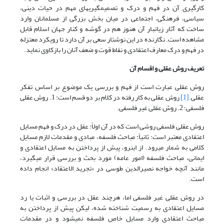
کارگیری آن در فهم و درک و تصمیم­گیری­های مهم در حیات دینی،
سیاسی، فرهنگی، اجتماعی در میان بخش بزرگی از مسلمانان وارد
ساخت که آثار زیانبار آن هنوز هم در گوشه و کنار جهان اسلام قابل
مشاهده است. نگارنده در این نوشتار سعی بر آن دارد تا رویکرد معتزله
در فهم و درک معارف اعتقادی و نقاط قوت و ضعف آنان را بازکاوی نماید.
تعریف روش عقلی و اقسام آن
روش عقلی عبارت است از فهم و بررسی یک موضوع بر اساس تفکر
عقلی.
[1]
روش عقلی به کار رفته در کلام بر دو قسم است: 1. روش عقلی
فلسفی؛ 2. روش عقلی غیر فلسفی.
روش عقلی فلسفی روشی است که در آن اولاً: عقل در درک و فهم مسایل
اعتقادی معتبر است؛ ثانیاً: مباحث فلسفه، مبادی و مقدمات لازم مسایل
کلامی به شمار می‏رود. از این­رو، پیش از پرداختن به مسایل اعتقادی و
ایمانی، مباحث فلسفه (امور عامه) مورد بحث و بررسی قرار می­گیرد،
مانند آنچه خواجه نصیرالدین طوسی در «تجرید الاعتقاد» انجام داده
است.
در روش عقلی غیر فلسفی اما، هرچند عقل در بررسی و اثبات یا رد
مسایل اعتقادی به رسمیت شناخته شده، لیکن پیش از پرداختن به
مباحث اعتقادی وارد مسایل خاص فلسفه نمی­شود و در مقدمات