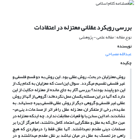
بررسی رویکرد عقلانی معتزله در اعتقادات
نوع مقاله : مقاله علمی - پژوهشی
نویسنده
عبدالله مصباحی
چکیده
روش معتزلیان در بحث، روش عقلی بود. این روش به دو قسمِ فلسفی و
غیر فلسفی تقسیم می‏گردد. سوال این است که معزلیان به کدام یک از
این دو پایبند بودند؟ بررسی آثار به جای مانده از معتزله حکایت از این
دارد که آنها در این مسئله یکسان عمل نکرده‌اند؛ گروهی از آنها از روش
عقلی غیر فلسفی و گروهی دیگر از روش عقلی فلسفی بهره جسته‏اند. به
عقیده برخی از متفکران، معتزله عقل را فراتر از مسلمات دینی می­
نشاندند، اما این سخن با واقعیات مطابقت ندارد. چه اینکه معتزله در
عین حال که به عقل و عقلگرایی اعتماد کامل داشتند، اما هرگز آن را بر
مسلمات دینی مقدم نمی‏داشتند. آنها عقل فقط را درمواردی که هیچ
راهی جز تمسک به عقل در میان نباشد بر نقل مقدم می‏داشتند و در