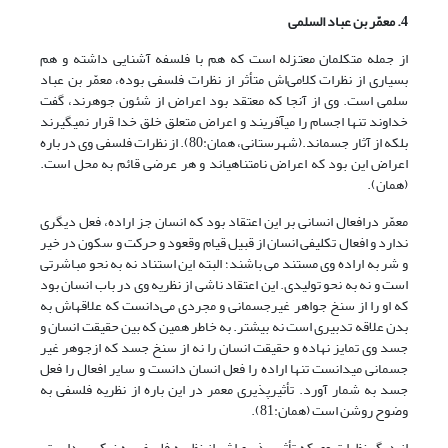
4. معمّر بن عباد السلمی
از جمله متکلمان معتزله است که هم با فلسفه آشنایی داشته و هم
بسیاری از نظرات کلامی‌اش متأثر از نظرات فلسفی بوده، معمّر بن عباد
سلمی است. وی از آنجا که معتقد بود اعراض از شئون جوهرند، گفت
خداوند تنها اجسام را می­آفریند و اعراض متعلق خلق خدا قرار نمی­گیرند
بلکه از آثار جسم­اند.(شهرستانی، همان:80). از نظرات فلسفی وی در باره
اعراض این بود که اعراض نامتناهی­اند و هر عرضی قائم به محل است.
(همان).
معمّر درافعال انسانی بر این اعتقاد بود که انسان جز اراده، فعل دیگری
ندارد و افعال تکلیفی انسان از قبیل قیام وقعود و حرکت و سکون در خیر
و شر به اراده وی مستند می باشند؛ البته این استناد نه به نحو مباشرتی
است و نه به نحو تولیدی. این اعتقاد ناشی از نظریه وی در باب انسان بود
که او را از سنخ جواهر غیرجسمانی و مجردی می‌دانست که علاقه­اش به
بدن علاقه تدبیری است نه بیشتر. به خاطر همین که بین حقیقت انسان و
جسد وی تمایز نهاده و حقیقت انسان را نه از سنخ جسد که ازجوهر غیر
جسمانی می­دانست تنها اراده را فعل انسان دانست و سایر افعال را فعل
جسد به شمار آورد. تأثیرپذیری معمر در این باره از نظریه فلسفی به
وضوح روشن است (همان:81).
از دیگر نظرات وی که تأثیر پذیری‌اش از نظریه فلسفی به نیکی پیداست،