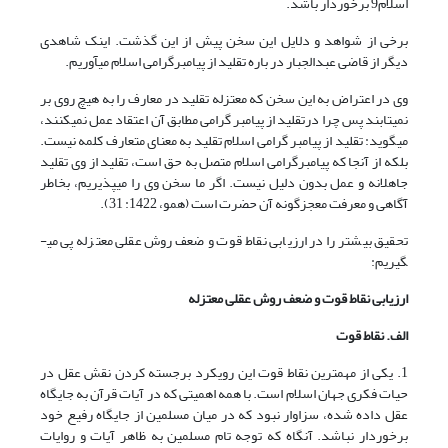
اسلام9 برخوردار باشد.
برخی از شواهد و دلایل این سخن پیش از این گذشت. اینک شاهدی
دیگر از قاضی عبدالجبار در باره تقلید از پیامبرگرامی اسلام می­آوریم.
وی در اعتراض به این سخن که معتزله تقلید در معارف را به هیچ روی بر
نمی‏تابند پس چرا درتقلید از پیامبر گرامی مطابق آن اعتقاد عمل نمی­کنند،
می­گوید: تقلید از پیامبر گرامی اسلام تقلید به معنای متعارف کلمه نیست.
بلکه از آنجا که پیامبرگرامی اسلام متصل به حق است، تقلید از وی تقلید
جاهلانه و عمل بدون دلیل نیست. اگر ما سخن وی را می­پذیریم، بخاطر
آگاهی و معرفت معجزگونه آن حضرت است (همو، 1422: 31).
تحقیق بیشتر را در ارزیابی نقاط قوت و ضعف روش عقلی معتزله پی می­
گیریم:
ارزیابی نقاط قوت و ضعف روش عقلی معتزله
الف. نقاط قوت
1. یکی از مهم­ترین نقاط قوت این رویکرد برجسته کردن نقش عقل در
حیات فکری جهان اسلام است. با همه اهمیتی که در آیات قرآن به جایگاه
عقل داده شده، سزاوار نبود که در میان مسلمین از جایگاه رفیع خود
برخوردار نباشد. آنگاه که توجه تام مسلمین به ظاهر آیات و روایات