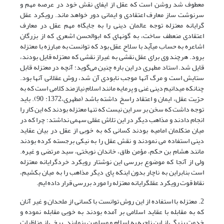
معطوف شد روشن است­ که عقل از ایفای نقش خود در عرصه مهم و
سرنوشت ساز معارف اعتقادی و ایمانی دور خواهد ماند. رویکرد عقل
گرایانه معتزله توجه عالمان دینی را به جایگاه مهم عقل در معارف
اعتقادی منعطف ساخت، به گونه­ای که ابوالحسن اشعری که از بزرگان
اشاعره به حساب می­آید با سلاح عقل بود که توانست به مبارزه با معتزله
برود. هرچند وی برای عقل نقشی به غیراز نقشی که معتزله قایل بودند،
قایل شد. استاد مطهری در این باره چنین می‌گوید: آنچه در معتزله قابل
ستایش است و مرگ آنها موجب نابودى آن شد، روش عقلانى آنها بود.
چنانکه مى‏دانیم دینى غنى و پرمایه مانند اسلام نیازمند کلامى است که به
حرّیت عقل، ایمان و اعتقاد راسخ داشته باشد (مطهری،1372: 90). باید
توجه داشت که سخن بر سر این نیست که تنها معتزله بودند که این کار را
انجام دادند و مذاهب دیگر در این تلاش عقلی سهمی نداشتد؛ چرا که در
میان متکلمان امامیه بودند کسانی که به خوبی از عقل در بیان عقاید
دینی استفاده می نمودند و نقش عقل را به نیکی برجسته کرده بودند
مانند هشام بن حکم، مؤمن طاق، خاندان نوبختی، سید مرتضی و غیره.
ولی از آنجا که موضوع بررسی این نوشتار رویکرد خردگرایانه معتزله
است بنابراین به ناچار بدون اینکه پای دیگر مذاهب را به میان بکشیم،
نقاط قوت رویکرد عقلگرایانه معتزله را مورد بررسی قرار داده ایم.
2. معتزله با استفاده از این روش توانست با کسانی از ملحدان و غیر آنان
که به مقابله با عقاید اسلامی بر آمده بودند به خوبی مقابله نموده و
خدمت بزرگی از این ناحیه به اسلام و مسلمین بنمایند. برخی از مناظرات