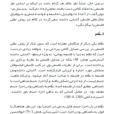
درعین حال، منشأ نظر علاف هر کدام باشد در اینکه بر اساس نظرِ
فلسفی به اعتقادِ کلامی دست یافته، تفاوتی ایجاد نمی­کند. بدین­سان می­
توان گفت، از آنجا که ابوالهذیل با فلسفه و قواعد فلسفی و شیوه­های
تفکرعقلی فلسفی آشنایی داشته سعی کرده در کلام نیز روش عقلی
فلسفی را به­کار بگیرد.
3.
نظّام
نظّام یکی دیگر از متکلمان معتزله است که بدون شک از روش عقلی
فلسفی در بررسی مسایل کلامی بهره می برد. شواهد زیادی دردست
است که نظام نه تنها با فلسفه یونانی- به ویژه ارسطو- آشنایی داشته
(ابن‏مرتضی، همان: 48) بلکه در مسایل فلسفی به نظریه پردازی نیز
پرداخته است. برخی از نظریات فلسفی وی در کتب فلسفی فیلسوفان
مسلمان مورد اشاره و ارزیابی قرارگرفته است. آشنایی دانشجویان
فلسفه با نظّام در فلسفه با مباحث جسم آغاز می­شود، و اینکه ماهیت
جسم چیست، از چه اجزایی تشکیل یافته، و آیا اجزاء جسم متناهی است یا
نامتناهی. مطابق آنچه در فلسفه آمده، نظّام به نامتناهی بودن اجزاء جسم
معتقد بود؛ در مقابل کسانی ­که به تناهی اجزاء جسم باور داشتند.
(حسن‏زاده آملی، 1369، 4: 180)
نظّام در باب اجزاء جسم، قایل به نفی جزء لایتجزا بود. این نظر، هماهنگ با
قول به نامتناهی بودن اجزاء است.(شهرستانی، همان،1: 70) ابوالحسین