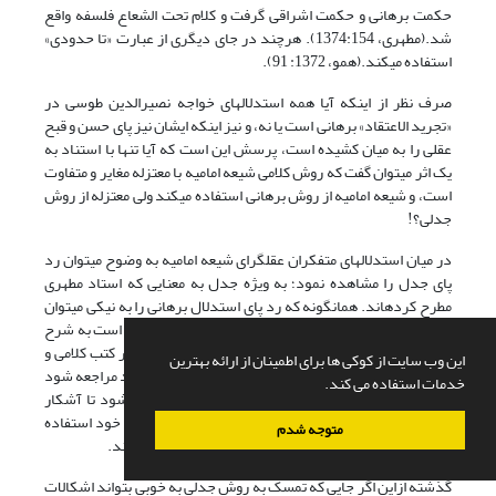
حکمت برهانى و حکمت اشراقى گرفت و کلام تحت الشعاع فلسفه واقع
شد.(مطهری، 1374:154). هرچند در جای دیگری از عبارت «تا حدودی»
استفاده می‏کند.(همو، 1372: 91).
صرف نظر از اینکه آیا همه استدلال­های خواجه نصیرالدین طوسی در
«تجرید الاعتقاد» برهانی است یا نه، و نیز اینکه ایشان نیز پای حسن و قبح
عقلی را به میان کشیده است، پرسش این است که آیا تنها با استناد به
یک اثر می­توان گفت که روش کلامی شیعه امامیه با معتزله مغایر و متفاوت
است، و شیعه امامیه از روش برهانی استفاده می­کند ولی معتزله از روش
جدلی؟!
در میان استدلال­های متفکران عقلگرای شیعه امامیه به وضوح می­توان رد
پای جدل را مشاهده نمود؛ به ویژه جدل به معنایی­ که استاد مطهری
مطرح کرده­اند. همان­گونه که رد پای استدلال برهانی را به نیکی می­توان
در کلام استدلالی معتزله مشاهده کرد. در این زمینه کافی است به شرح
الأصول الخمسة و نیز المغنی و مختصر أصول الدین و دیگر کتب کلامی و
این وب سایت از کوکی ها برای اطمینان از ارائه بهترین
حتی تفسیری قاضی عبدالجبار که از بزرگان معتزله می باشد مراجعه شود
خدمات استفاده می کند.
و اثبات واجب تبارک و تعالی و صفاتش به دقت بررسی شود تا آشکار
گردد که معتزلیان همان­گونه که از استدلال جدلی در جای خود استفاده
متوجه شدم
می­نمودند، به خوبی از استدلال برهانی نیز استفاده می­کردند.
گذشته ازاین اگر جایی که تمسک به روش جدلی به خوبی بتواند اشکالات