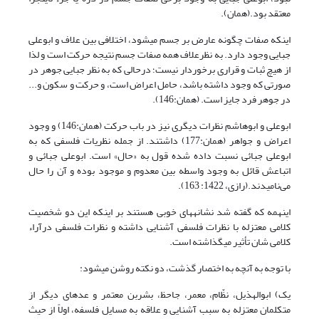
معتقد بود.(همان).
اینکه صفات چگونه عارض بر جسم می­شود، اختلافی بین علاف و ابوعلی
جبایی وجود دارد. به نظرعلاف همه صفات جسم نتیجه حرکت است و لذا
از هیچ ثبات و قراری برخوردار نیست؛ درحالی­ که به نظر جبایی جوهر در
صورتی­ که وجود داشته باشد، حامل اعراض است، و حرکت و سکون و...
در جوهر فرد جایز است. (همان:146).
ابو‌علی و ابو‌هاشم نظرات دیگری نیز در باب حرکت (همان:146) و وجود
اعراض و جواهر (همان:177) داشتند. از جمله نظریات فلسفی که به
ابوعلی جبائی نسبت داده شده قول به «حال» است. ابو‌علی جبائی و
اتباعش قائل به وجود واسطه بین معدوم و موجود بوده و آن را حال
می‌نامیدند.(رازی، 1422: 163).
این­همه که گفته شد نشانه­های خوبی هستند بر اینکه این دو شخصیت
کلامی معتزله با نظرات فلسفی آشنایی داشته و نظرات فلسفی درآراء
کلامی شان تأثیر می‏گذاشته است.
با توجه به آنچه به اختصار گذشت، دو نکته روشن می­شود:
یک) ابوالهذیل، نظّام، معمر، جاحظ، بشربن معتمر و عده­ای دیگر از
متکلمان معتزله به سبب آشنایی و علاقه به مسایل فلسفه، اولاً از حیث