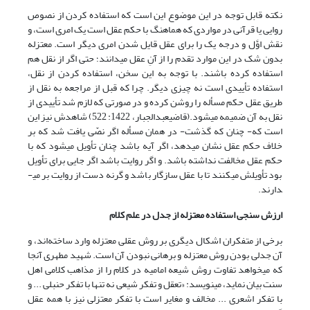
نکته قابل توجه در این موضوع این است که استفاده کردن از نصوص
روایی یا قرآنی در مواردی که هماهنگ با حکم عقل است یک امری است، و
نقش اوَّل و درجه یک را برای عقل قایل شدن امری دیگر است. معتزله
بدون شک در این موارد تقدم را از آنِ عقل می­دانند؛ حتی اگر از نقل هم
استفاده کرده باشند. با توجه به این سخن، استفاده کردن از نقل،
استفاده تأییدی است نه چیزی دیگر. چرا که قبل از مراجعه به نقل از
طریق عقل حکم مسأله را روشن کرده و در صورتی که لازم شد تأییدی از
نقل به آن ضمیمه می­شود.(قاضی‏عبدالجبار، 1422: 522) شاهدش نیز این
است که- چنان که گذشت- در همان مسأله اگر نصّی یافت شد که بر
خلاف حکم عقل نشان می­دهد، اگر آیه باشد چنان تأویل می­شود که با
حکم عقل مخالفت نداشته باشد. و اگر روایت باشد اگر جایی برای تأویل
بود تأویلش می­کنند تا با عقل سازگار باشد و گرنه دست از روایت بر می­
دارند.
ارزش سنجی استفاده معتزله از جدل در علم کلام
برخی از متفکران اشکال دیگری بر روش عقلی معتزله وارد ساخته‌اند، و
آن جدلی بودن روش معتزله و برهانی نبودن آن است. شهید مطهری آنجا
که می­خواهد تفاوت روش شیعه امامیه در کلام را از مذاهب کلامی اهل
سنت بیان نماید، می‏نویسد: «تعقل و تفکر شیعی نه تنها با تفکر حنبلی ... و
با تفکر اشعری ... مخالف و مغایر است با تفکر معتزلی نیز با همه عقل