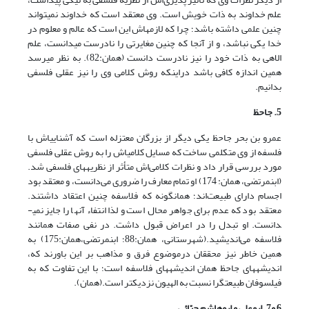
علم خداوند به ذات خویش است. وی معتقد است که خداوند نمی­تواند
چنین علمی داشته باشد؛ چرا که لازمه­اش این است که عالم و معلوم در
خدا یکی نباشد، و از آنجا که چنین مغایرتی را نادرست می­دانست، علم
الاهی به ذات خود را نیز نادرست دانست (همان:82). به نظر می­رسد
همین اندازه کافی باشد دراین­که روش کلامی وی را نیز عقلی فلسفی
بدانیم.
5. جاحظ
عمرو بن بحر جاحظ یکی دیگر از بزرگان معتزله است که آشنایی­اش با
فلسفه از وی متکلمی ساخت که مسایل کلامی­اش را به روش عقلی فلسفی
مورد بررسی قرار داد و نظرات کلامی‌اش متأثر از نظریه­های فلسفی شد.
(ابن‏مرتضی، همان: 174) او تمام معارف را ضروری می‌دانست، و معتقد بود
اجسام دارای طبیعت‌اند؛ همان­گونه که فلاسفه چنین اعتقاد داشتند.
معتقد بود که عدم برای جواهر محال است و لذا انتفاء آنها را جایز نمی­
دانست. او تبدل را در اعراض قبول داشت. در نفی صفات همانند
فلاسفه می‌اندیشید.(شهرستانی، همان:88؛ ابن‏مرتضی،همان:175) به
همین خاطر نیز محققان درموضوع فرق و مذاهب بر این باورند که،
اندیشه­های جاحظ همان اندیشه­های فلاسفه است؛ با این تفاوت که به
فیلسوفان طبیعت­گرا نسبت به الهیون نزدیکتر است.(همان).
6 و7. ابو‌علی و ابو‌هاشم جبّائی