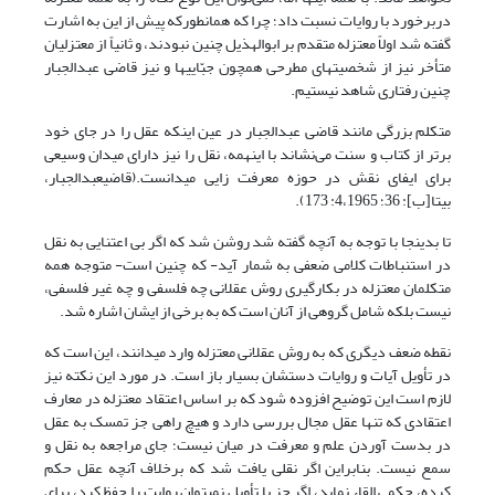
دربرخورد با روایات نسبت داد؛ چرا که همان­طورکه پیش از این به اشارت
گفته شد اولاً معتزله متقدم بر ابوالهذیل چنین نبودند، و ثانیاً از معتزلیان
متأخر نیز از شخصیت­های مطرحی همچون جبّایی­ها و نیز قاضی عبدالجبار
چنین رفتاری شاهد نیستیم.
متکلم بزرگی مانند قاضی عبدالجبار در عین اینکه عقل را در جای خود
برتر از کتاب و سنت می‌نشاند با این­همه، نقل را نیز دارای میدان وسیعی
برای ایفای نقش در حوزه معرفت زایی می­دانست.(قاضی‏عبدالجبار،
بی‏تا[ب]: 36؛ 1965،‏4: 173).
تا بدین­جا با توجه به آنچه گفته شد روشن شد که اگر بی اعتنایی به نقل
در استنباطات کلامی ضعفی به شمار آید- که چنین است- متوجه همه
متکلمان معتزله در بکارگیری روش عقلانی چه فلسفی و چه غیر فلسفی،
نیست بلکه شامل گروهی از آنان است که به برخی از ایشان اشاره شد.
نقطه ضعف دیگری که به روش عقلانی معتزله وارد می­دانند، این است که
در تأویل آیات و روایات دستشان بسیار باز است. در مورد این نکته نیز
لازم است این توضیح افزوده شود که بر اساس اعتقاد معتزله در معارف
اعتقادی که تنها عقل مجال بررسی دارد و هیچ راهی جز تمسک به عقل
در بدست آوردن علم و معرفت در میان نیست؛ جای مراجعه به نقل و
سمع نیست. بنابراین اگر نقلی یافت شد که برخلاف آنچه عقل حکم
کرده، حکمی القاء نماید، اگر جز با تأویل نمی­توان روایت را حفظ کرد، برای