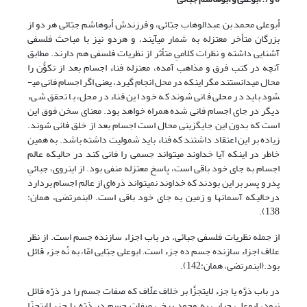
أبوعلی محمد بن عبد‌الوهاب جبّائى، و فرزندش أبو‌هاشم جبّائی هر دو از
بزرگان متأخر معتزله به شمار می­آیند، و هردو نیز با مباحث فلسفی
آشنایی­ داشته و نظرات کلامیِ متأثر از نظریات فلسفی هم دارند. مطابق
آنچه در کتب فرق و مذاهب آمده، معتزله فناء اجسام بعد از تکوُّن را
محال می­دانستند مگر اینکه در محل انجام گیرد، یعنی اگر اجسام فانی می­
شود باید در محلی فانی شوند که خود این فناء در محل، با تحقق شیء
دیگر در جای اجسام فانی شده همراه خواهد بود. معنای سخن فوق این
است که بدون این جایگزینی محال است اجسام بعد از خلق فانی شوند.
زیاده بر این اعتقاد داشتند که فناء باید شمولیت داشته باشد. به همین
خاطر در اینکه آیا خداوند می­تواند جسمی را فانی کند در حالی­که عالم
اجسام به جای خود باقی است، پاسخ معتزله منفی بود. از این­روی، جبائیِ
پدر و پسر بر این بودند که خداوند نمی­تواند ذره‌ای از عالم اجسام بردارد
درحالی­که آسمان­ها و زمین به جای خود باقی است. (ابن‏مرتضی، همان:
138).
از جمله نظریات فلسفی جبائی، در باب اجزاء سازنده جسم است. از نظر
علاف اجزاء سازنده جسم ده جزء است. ابوعلی جبّایی امّا، به نُه جزء قائل
بود.(ابن‏مرتضی، همان:142).
در باب ذرَّه یا جزء لایتجزَّا بر خلاف علّاف که صفات جسم را در ذرّه قائل
نبود، ابوعلی جبایی به وجود برخی صفات جسم در ذرّه یا جزء لایتجزّا