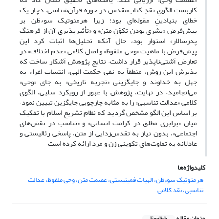
کاربستِ الگویِ نقدِ کتاب‌مقدس در حوزه قرآن‌شناسی، دچار یک
خطای بنیادینِ مقوله‌ای بود؛ زیرا هرمنوتیک سوءظن بر
پیش‌فرض «بشری بودنِ تکوّنِ متن» و «تأثیرپذیری آن از فرهنگ
پدرسالار» استوار بود، حال آنکه تحلیل‌ها اثبات کرد این
پیش‌فرض با ماهیت «وحی ملفوظ» و اصل کلامی «عدم اختلاف» در
تعارض آشتی‌ناپذیر قرار داشت. نتایج پژوهش آشکار ساخت که
پذیرش این روش، منطقاً به نفی حکمت الهی، انتساب اغراء به
جهل به خداوند و جایگزینی «تجربه تاریخی» به جای «وحی»
می‌انجامید. در نهایت، پژوهش با عبور از رویکرد سلبی، الگوی
کلامی «عدالت تناسبی» را به مثابه چارچوبی جایگزین تبیین نمود.
بر اساس این الگو مشخص گردید که نظام تشریع اسلام با تفکیک
میان «برابری مطلق در کرامت انسانی» و «تناسب در نقش‌های
اجتماعی»، بدون نیاز به تقدس‌زدایی از متن، پاسخی رئالیستی و
عادلانه به تفاوت‌های تکوینی زن و مرد ارائه کرده است.
کلیدواژه‌ها
هرمنوتیک سوءظن، الهیات فمینیستی، عصمت متن، وحی ملفوظ، عدالت
تناسبی، نقد کلامی
عنوان مقاله