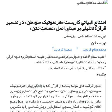
امتناعِ الهیاتیِ کاربستِ «هرمنوتیک سوءظن» در تفسیر
قرآن؛ تحلیلی بر مبنایِ اصل «عصمتِ متن»
نوع مقاله : مقاله علمی - پژوهشی
نویسندگان
2
1
محمدصالح کریمی
سمیرا فرمانی
1
ظلبه سطح ۴ فقه و اصول مرکز فقهی ائمه اطهار علیهم السلام؛گروه علوم قرآن
و حدیث، دانشکده الهیات و معارف اسلامی، دانشگاه قم.
2
دانشجو دکتری کلام اسلامی، دانشگاه تبریز
چکیده
ظهور قرائت‌های نواندیشانه از قرآن که با وام‌گیری از «هرمنوتیک
سوءظن» در پی واسازی متن مقدس به نفع قرائت‌های زن‌محور
بودند، چالش‌های معرفتی عمیقی را فراروی الهیات اسلامی قرار
داد. این پژوهش با روش توصیفی-تحلیلی و با تکیه بر اصول علم
کلام، کوشید تا امکان‌سنجیِ انتقال این روش‌شناسی را با دکترین
«عصمت وحی» ارزیابی کند. یافته‌های تحقیق نشان داد که