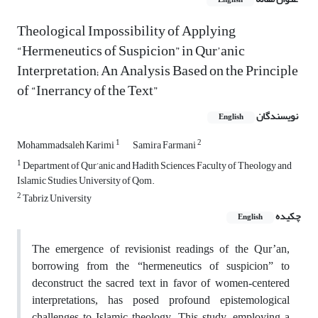
English
Theological Impossibility of Applying
“Hermeneutics of Suspicion” in Qur’anic
Interpretation; An Analysis Based on the Principle
of “Inerrancy of the Text”
نویسندگان
English
1
2
Mohammadsaleh Karimi
Samira Farmani
1
Department of Qur’anic and Hadith Sciences, Faculty of Theology and
Islamic Studies, University of Qom.
2
Tabriz University
چکیده
English
The emergence of revisionist readings of the Qur’an,
borrowing from the “hermeneutics of suspicion” to
deconstruct the sacred text in favor of women-centered
interpretations, has posed profound epistemological
challenges to Islamic theology. This study, employing a