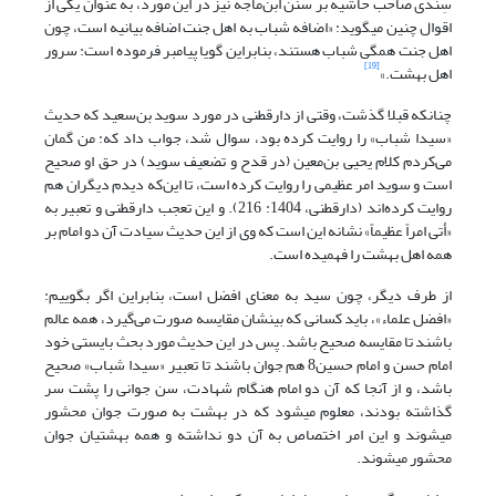
سِندی صاحب حاشیه بر سنن ابن‌ماجه نیز در این مورد، به عنوان یکی از
اقوال چنین می‏گوید: «اضافه شباب به اهل جنت اضافه بیانیه است، چون
اهل جنت همگی شباب هستند، بنابراین گویا پیامبر فرموده است: سرور
[19]
اهل بهشت.»
چنانکه قبلا گذشت، وقتی از دارقطنی در مورد سوید بن‌سعید که حدیث
«سیدا شباب» را روایت کرده بود، سوال شد، جواب داد که: من گمان
می‌کردم کلام یحیی بن‌معین (در قدح و تضعیف سوید) در حق او صحیح
است و سوید امر عظیمی را روایت کرده است، تا این‌که دیدم دیگران هم
روایت کرده‌اند (دارقطنی، 1404: 216). و این تعجب دارقطنی و تعبیر به
«أتی امراً عظیماً» نشانه این است که وی از این حدیث سیادت آن دو امام بر
همه اهل بهشت را فهمیده است.
از طرف دیگر، چون سید به معنای افضل است، بنابراین اگر بگوییم:
«افضل علماء»، باید کسانی که بینشان مقایسه صورت می‌گیرد، همه عالم
باشند تا مقایسه صحیح باشد. پس در این حدیث مورد بحث بایستی خود
امام حسن و امام حسین8 هم جوان باشند تا تعبیر «سیدا شباب» صحیح
باشد، و از آنجا که آن دو امام هنگام شهادت، سن جوانی را پشت سر
گذاشته بودند، معلوم می‏شود که در بهشت به صورت جوان محشور
می‏شوند و این امر اختصاص به آن دو نداشته و همه بهشتیان جوان
محشور می‏شوند.