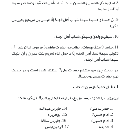
8. ابنای هذان الحسن و الحسین سیدا شباب أهل الجنة و أبوهما خیر منهما
أو أفضل منهما.
9. إنّ حسناً و حسیناً سیدا شباب أهل الجنة إلّا عیسی بن مریم و یحیی بن
ذکریا.
10. سبطَیّ و ولدَیّ وسیدَّی شباب أهل الجنة.
11. پیامبر9 هنگام وفات، خطاب به حضرت فاطمه3 فرمود: اما ترضین أن
تکونی سیدة نساء أهل الجنة إلّا ما جعل الله لمریم بنت عمران و أنّ ابنیک
سیدا شباب أهل الجنة.
در حدیث چهارم و هشتم حضرت علی7 استثناء شده است و در حدیث
نهم حضرت عیسی و یحیی8.
1. ناقلان حدیث از میان اصحاب
این روایت را حدود بیست و پنج نفر از صحابه از پیامبر9 نقل کرده‌اند:
حضرت علی7 14. جابربن‌عبدالله
امام حسن7 15. ابوهریره
امام حسین7 16. جابربن ساقط
حذیفه 17. قرة بن‌ایاس