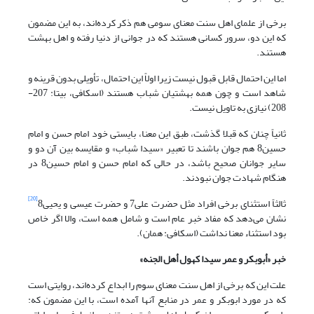
برخی از علمای اهل سنت معنای سومی هم ذکر کرده‌اند، به این مضمون
که این دو، سرور کسانی هستند که در جوانی از دنیا رفته و اهل بهشت
هستند.
اما این احتمال قابل قبول نیست زیرا اولاً این احتمال، تأویلی بدون قرینه و
شاهد است و چون همه بهشتیان شباب هستند (اسکافی، بی‏تا: 207-
208) نیازی به تاویل نیست.
ثانیاً چنان که قبلا گذشت، طبق این معنا، بایستی خود امام حسن و امام
حسین8 هم جوان باشند تا تعبیر «سیدا شباب» و مقایسه بین آن دو و
سایر جوانان صحیح باشد، در حالی که امام حسن و امام حسین8 در
هنگام شهادت جوان نبودند.
[20]
ثالثاً استثنای برخی افراد مثل حضرت علی7 و حضرت عیسی و یحیی8
نشان می‌دهد که مفاد خبر عام است و شامل همه است، والا اگر خاص
بود استثناء معنا نداشت (اسکافی: همان).
خبر «أبوبکر و عمر سیدا کهول أهل الجنه»
علت این که برخی از اهل سنت معنای سوم را ابداع کرده‌اند، روایتی است
که در مورد ابوبکر و عمر در منابع آنها آمده است، با این مضمون که: