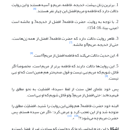
1. برترین زنان بهشت، خدیجه، فاطمه، مریم و آسیه هستند و این روایت
[6]
دلالت دارد که فاطمه و مریم افضل این چهار نفر هستند.
2. با توجه به روایت، حضرت فاطمه3 افضل از خدیجه3 و عائشه است
(عینی، بی‏تا، 16: 154).
3. ظاهر روایت دلالت دارد که حضرت فاطمه3 افضل از همه زن‌هاست،
[7]
حتی از خدیجه، مریم8 و عائشه.
[8]
4. این حدیث دلالت می‌کند که فاطمه افضل از مریم8 است.
5. این روایت‌ها دلالت دارند که فاطمه برتر از مریم است، مخصوصاً اگر
قائل شویم که مریم نبی نیست و قول صحیح‏تر هم همین است که او نبی
[9]
نیست.
پس خود علمای اهل سنت از لفظ «سیدة» افضلیت به نحو مطلق را
فهمیده‌اند؛ حتی افضل از مریم3 ولو قائل شویم که او نبی است.
البته خود حضرت فاطمه3 هم وقتی این روایت را شنید، افضلیّت مطلق را
متوجه شد و از این تعجب کرد و عرض کرد: «اگر من سیده هستم، پس
[11]
[10]
حضرت مریم چه می‌شود؟!
».
اشکال:
ابن حزم اندلسی ادعا کرده است که سیادت غیر از فضل است و