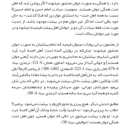
دارد، یا همگی به صورت جوان محشور می‏شوند؟ اگر روشن شد که اهل
جنت همگی جوان هستند، عمومیت سیادت امام حسن و امام حسین8
نسبت به همه اهل جنت- به استثنای مواردی که قبلاً گذشت- به حال
خود باقی است، اما اگر غیر جوان هم در بهشت موجود باشد، از حدیث
مورد بحث، فقط سیادت آن دو بر جوانان اهل بهشت فهمیده می‏شود و در
مورد غیر جوانان ساکت است.
از مضمون برخی روایات می‏توان فهمید که تمام بهشتیان به صورت جوان
محشور می‏شوند؛ چنان‌که در روایتی آمده است: أهل الجنة جُرد مُرد
لایفنی شبابهم؛ بهشتیان نه محاسنی و نه مویی در بدن دارند [یعنی جوان
هستند] و جوانی آنها از بین نمی‌رود (مناوی، همان، 6: 151؛ ترمذی، بی‏تا،
4: 679؛ فخر رازی، بی‏تا، 1: 223؛ السعدی، 1402: 386). از پیامبر اکرم9 نقل
شده است که: یدخل أهل الجنة الجنة جردا مردا بیضا جعادا مکحلین أبناء
ثلاث وثلاثین؛ اهل بهشت داخل بهشت می‌شوند، در حالی که بدن‌ شان
بی‌مو، صورتشان نورانی، موی سرشان پیچیده و چشم‌هایشان سرمه
کشیده و همه آنها سی و سه ساله هستند (تزمذی، بی‏تا، 4: 88).
مطابق حدیثی دیگر، هیچ پیرزن و عجوزه‌ای وارد بهشت نمی‌شود. پیامبر9
خطاب به پیرزنی فرمود: تدخلینها وأنت شابة وذلک أنّ أهل الجنة جرد
مرد؛ تو وارد بهشت می‌شوی در حالی که جوان هستی، چون اهل جنت
همگی جوان هستند (جوالیقی، بی‏تا: 38).