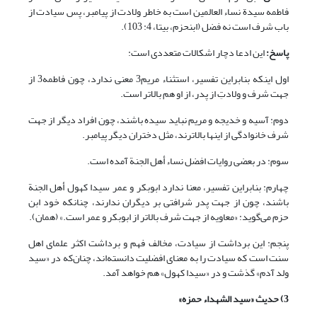
فاطمه سیدة نساء العالمین است به خاطر ولادت از پیامبر، پس سیادت از
باب شرف است نه فضل (ابن‏حزم، بی‏تا، 4: 103).
پاسخ:
این ادعا دچار اشکالات متعددی است:
اول اینکه بنابراین تفسیر، استثناء مریم3 معنی ندارد، چون فاطمه3 از
جهت شرف و ولادتِ از پدر، از او هم بالاتر است.
دوم: آسیه و خدیجه و مریم نباید سیده باشند، چون افراد دیگر از جهت
شرف خانوادگی از اینها بالاترند، مثل دختران دیگر پیامبر.
سوم: در بعضی روایات افضل نساء أهل الجنة آمده است.
چهارم: بنابراین تفسیر، معنا ندارد ابوبکر و عمر سیدا کهول أهل الجنة
باشند، چون از جهت پدر شرافتی بر دیگران ندارند، چنانکه خود ابن
حزم می‌گوید: «معاویه از جهت شرف بالاتر از ابوبکر و عمر است.» (همان).
پنجم: این برداشت از سیادت، مخالف فهم و برداشت اکثر علمای اهل
سنت است که سیادت را به معنای افضلیت دانسته‌اند، چنان‌که در «سید
ولد آدم» گذشت و در «سیدا کهول» هم خواهد آمد.
3) حدیث «سید الشهداء حمز
ه»