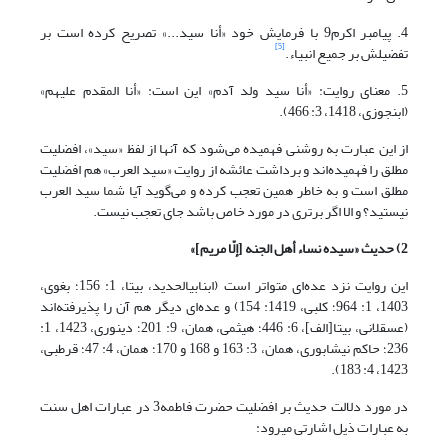
4. پیامبر اکرم9 با فرمایش خود «أنا سید...» تصریح کرده است بر
[5]
تفضیلش بر جمیع انبیاء.
5. معنای روایت: «أنا سید ولد آدم» این است: «أنا المقدم علیهم»
(ابن‏جوزی، 1418، 3: 466).
از این عبارت به روشنی فهمیده می‌شود که آنها از لفظ «سید»، افضلیت
مطلق را فهمیده‌اند و برداشت عائشه از روایت «سید العرب» هم افضلیت
مطلق است و به خاطر همین تعجب کرده و می‌گوید آیا شما سید العرب
نیستید؟ و الا اگر برتری در مورد خاص باشد جای تعجب نیست.
2) حدیث «سیده نساء أهل الجنه [إلّا مریم]
»
این روایت نزد عده‌ای متواتر است (ابن‏ابی‏الحدید، بی‏تا، 1: 156؛ بغوی،
1403، 1: 964؛ کلبی، 1419: 154) و عده‌ای دیگر هم آن را پذیرفته‌اند
(عسقلانی، بی‏تا[الف]، 6: 446؛ هیثمی، همان، 9: 201؛ دینوری، 1423، 1:
236؛ حاکم نیشابوری، همان، 3: 163 و 168 و 170؛ همان، 4: 47؛ قرطبی،
1423، 4: 183).
در مورد دلالت حدیث بر افضلیت حضرت فاطمه3 در عبارات اهل سنت
به عبارات ذیل اشارتی می‏رود: