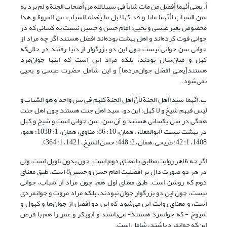
أ. یعنی أنّهما أفضل من مات شاباً فی سبیل‏الله من أصحاب الجنة و لم یرد به
سن الشباب لأنّهما ماتا و قد کهلا بل ما یفعله الشباب من المروة و هذا
مخصوص بغیر عیسی و یحیی؛ امام حسن و حسین نسبت به کسانی که در
جوانی فوت کرده‌اند و اهل بهشت بوده‌اند افضل هستند اگر چه مراد از
جوانی سن جوانی نیست چون این دو بزرگوار از دنیا رفتند در حالی‌که
کهل و میان‌سال بودند، بلکه مراد این است که اینها جوان‌مرد
هستند[یعنی افضل جوان‌مردها] و این شامل حضرت عیسی و یحیی
نمی‌شود.
ب. أنّهما سیدا أهل الجنة لأنّ أهل الجنة کلهم فی سن واحد و هو الشباب و
لیس فیهم شیخ و لا کهل؛ این دو، سید اهل جنت هستند چون اهل جنت
همگی در سن یکسانی هستند و آن سن، سن جوانی است و شیخ و کهل
در بهشت نیست (ابوالمعلاء، همان، 10: 86؛ مناوی، همان، 1: 1038؛ همو،
1408، 1: 42؛ طریحی، همان، 2: 448؛ حسن الشیخ، 1421، 1: 364).
اگر چه ظاهر روایت مطابق با معنای دوم است، چون بدون تاویل است، ولی
در هر دو صورت دال بر افضلیت امام حسن و حسین8 است. طبق معنای
دوم که روشن است. طبق معنای اول هم، چون مراد از شباب، جوانی
نیست، چون این دو بزرگوار جوان نبودند، بلکه مراد مروت و جوانمردی
است، و معنای روایت این می‌شود که این دو افضل از جوان‌ها و کهول و
شیوخ - که جوانمرد هستند- می‌باشند و ابوبکر و عمر را هم با فرض
این‌که جوانمرد باشند، شامل است.