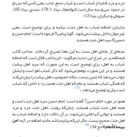
جرد و مرد کنایه از شباب است و شباب جمع شاب، یعنی کسی که سن او
در حدود سی و سه سال است (ابوالمعلاء، بی‏تا، 1: 178؛ سندی، بی‏تا: 105؛
سیوطی و دیگران، بی‏تا:12).
بنابراین اضافه شباب به اهل جنت، بیانیه و برای توضیح است. یعنی
غیرجوان داخل بهشت نمی‌شود. گویا پیامبر9 فرموده است: امام حسن و
حسین8 سید اهل جنت هستند.
عده‏ای از علمای اهل سنت به این معنا تصریح کرده‌اند. صاحب کتاب
فیض‏القدیر در شرح این حدیث می‏گوید: «ابن‌حاجب قائل است که اضافه
شباب به اهل، برای توضیح است، به این صورت که سید اهل بهشت
هستند و در این صورت توهم می‌شود که ذکر شباب لغو است و ایشان
جواب می‌دهد که چنین نیست، بلکه خصوصیت اهل بهشت را بیان می‌کند
که همگی شباب هستند و عام که اهل جنت هست را با خاص که شباب
[17]
است بیان و توضیح می‌دهد.»
همو در مورد امام حسن7 گفته است: امام حسن سید اهل جنت است و
همه اهل جنت شباب هستند، چنان‌که روایت «اهل جنت جرد و مرد
هستند و جوانی آنها فانی نمی‌شود» بر آن دلالت دارد و اضافه شباب به
اهل جنت صحیح نیست، مگر این‌که بیانیه باشد مانند اضافه در آیه:
(
من
[18]
بهیمة الأنعام
)
(
حج:34).