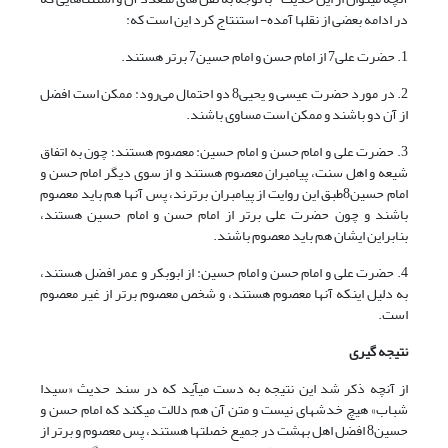
در ادامه بعضی از نقل‏ها آمده- استنتاج کرد این است که:
1. حضرت علی7 از امام حسن و امام حسین7 برتر هستند.
2. در مورد حضرت عیسی و یحیی8 دو احتمال می‌رود: ممکن است افضل
از آن دو باشند و ممکن است مساوی باشند.
3. حضرت علی و امام حسن و امام حسین: معصوم هستند؛ چون به اتفاق
شیعه و اهل سنت، پیامبران معصوم هستند و از سوی دیگر امام حسن و
امام حسین8طبق این روایت از پیامبران برترند، پس آنها هم باید معصوم
باشند و چون حضرت علی برتر از امام حسن و امام حسین هستند،
بنابراین ایشان هم باید معصوم باشند.
4. حضرت علی و امام حسن و امام حسین: از ابوبکر و عمر افضل هستند،
به دلیل اینکه آنها معصوم هستند، و شخص معصوم برتر از غیر معصوم
است.
نتیجه گیری
از آنچه ذکر شد این نتیجه به دست می­آید که در سند حدیث «سیدا
شباب» هیچ خدشه­ای نیست و متن آن هم دلالت می­کند که امام حسن و
حسین8 افضل اهل بهشت در جمیع خصلتها هستند، پس معصوم و برتر از