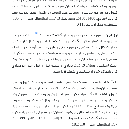
«ابوبکر و عمر سروران کهول اهل بهشت هستند» و از طرفی با روایاتی
روبرو بودند که اهل بهشت را جوان معرفی می‏کند، از این رو لفظ شباب و
کهول در هر دو حدیث را «شباب عند الموت» و «کهول عند الموت» معنا
کردند (مناوی، 1408، 8: 34؛ همو، بی‏تا، 8: 117؛ ابوالمعلاء، همان، 7: 103؛
سیوطی و دیگران، بی‏تا: 11).
[21]
ارزیابی:
در مورد این خبر سخن بسیار گفته شده است.
اما آنچه در این
مجال و به اختصار می‏توان گفت این است که اولاً این روایت از نظر سندی
دچار اشکال است. هیثمی در مورد یکی از طرق خبر می‌گوید: در سلسله
سند آن علی بن عابس قرار دارد و او ضعیف است. در مورد سند دیگر آن
هم می‌گوید: در سند آن عبدالرحمن بن ملک بن معول است و او متروک
است (هیثمی، همان، 9: 53). بخاری و مسلم نیز از نقل خبر خودداری
کرده‌اند که خود از نشانه‏های ضعف آن است.
ثانیاً به لحاظ محتوا، «سید» به معنی افضل است، و «سیدا کهول» یعنی
افضل میان‌سال‌ها، و کسانی که بینشان تفاضل برقرار می‌شود، بایستی
کهول باشند، تا بگوییم ابوبکر و عمر افضل کهول هستند، در صورتی که
ابوبکر و عمر از سن کهل عبور کرده بودند و از زمره شیوخ محسوب
می‌شوند (مناوی، بی‏تا، 1: 117)،زیرا کهل بر افراد از سن سی و سه سال تا
چهل یا نهایت تا پنجاه اطلاق می‌شود (همان) در صورتی که سن ابوبکر و
عمر از پنجاه گذشته بود (سیوطی، بی‏تا[الف]، 1: 149؛ ابن‏اثیر، 1399، 4:
397؛ ابوالمعلاء، همان، 10: 103).