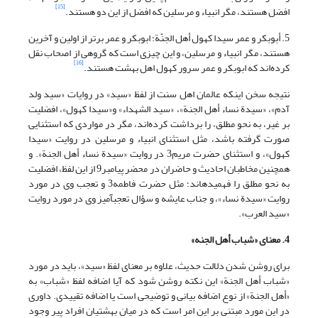
[15]
افضل هستند، مگر انبیاء و مرسلین که افضل از این دو هستند.
5. أبوبکر و عمر سیدا کهول أهل الجنّة؛ ابوبکر و عمر برتر از اولین و آخرین
هستند، مگر انبیاء و مرسلین، و این چیزی است که گروهی از اصحاب نقل
[16]
کرده‌اند که ابوبکر و عمر سرور کهول اهل بهشت هستند.
نتیجه سخن اینکه عالمان اهل سنت از لفظ «سید» در روایات «سید ولد
آدم»، «سیدة نساء أهل الجنة»، «سید الشهداء» و«سیدا کهول»، افضلیت
بر غیر، به نحو مطلق، را برداشت کرده‌اند، مگر در مواردی که استثنایی
صورت گرفته باشد، مثل استثنای انبیاء و مرسلین در روایت «سیدا
کهول»، و استثنای حضرت مریم3 در روایت «سیدة نساء أهل الجنة». و
همچنین مخاطبان احادیث و حاضران در محضر پیامبر9 از این لفظ، افضلیت
به نحو مطلق را فهمیده‏اند؛ مثل حضرت فاطمه3 و تعجب وی در مورد
روایت «سیدة نساء»، و جناب عایشه و سؤال تعجب‏آمیز وی در مورد روایت
«سید العرب».
4. معنای «شباب أهل الجن
ه»
برای روشن شدن دلالت حدیث، علاوه بر معنای لفظ «سید»، باید در مورد
«شباب أهل الجنة» این نکته روشن شود که آیا اضافه لفظ «شباب» به
«أهل الجنة» از نوع اضافه بیانی و توضیحی است یا اضافه تقییدی. داوری
در این مورد مبتنی بر این امر است که در میان بهشتیان افراد پیر وجود