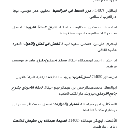
ابن‏الآبار (1407)،
درر السمط فی خبرالسبط
، تحقیق عمر موسی، بی‏جا،
دارالغرب الاسلامی.
ابن‏تیمیه، محمدبن عبدالوهاب (بی‏تا)،
منهاج
السنة
النبویه
؛ تحقیق:
محمدرشاد سالم، بی‏جا، موسسه قرطبه.
ابن‏حزم، علی بن احمدبن سعید (بی‏تا)،
الفصل فی الملل والاهواء
؛ قاهره،
مکتبه الغاغی.
ابن‌حنبل، احمد ابوعبدالله (بی‏تا)،
مسند احمدبن‌حنبل
؛ قاهره، موسسه
قرطبه.
ابن‌منظور (1405)،
لسان العرب
؛ بیروت، المطبعه داراحیاء التراث العربی.
ابوالمعلا، محمدعبدالرحمن بن عبدالرحیم (بی‏تا)،
تحفة الاحوذی بشرح
جامع الترمذی
؛ بیروت، دارالکتب العلمیه.
الاسکافی، ابوجعفر(بی‏تا)،
المعیار والموازنه
؛ تحقیق محمدباقر محمودی،
نرم‏افزار مکتبة الشامله.
الأشعث، ابوبکر عبدالله (1408)،
قصیدة عبدالله بن سلیمان الاشعث
؛
ریاض، دارطیبه.