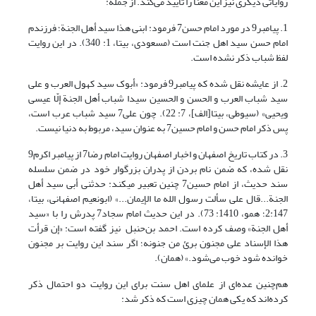
روایاتی دیگری نیز این معنا را تایید می‌کند. از جمله:
1. پیامبر9 در مورد امام حسن7 فرمود: ابنی هذا سید أهل الجنة؛ فرزندم
امام حسن سید اهل جنت است (مسعودی، بی‏تا، 1: 340). در این روایت
لفظ شباب ذکر نشده است.
2. از عایشه نقل شده که پیامبر9 فرمود: «أبوک سید کهول العرب و علی
سید شباب العرب و الحسن و الحسین سیدا شباب أهل الجنة إلّا عیسی
ویحیی» (سیوطی، بی‏تا[الف]، 7: 22). چون علی7 سید شباب عرب است،
پس ذکر امام حسن و امام حسین7 به عنوان سید، مربوط به دنیا نیست.
3. در کتاب تاریخ اصفهان و اخبار اصفهان روایت امام رضا7 از پیامبر اکرم9
نقل شده، که ضمن نام بردن از پدران بزرگوار خود در ضمن سلسله
سند حدیث، از امام حسین7 چنین تعبیر می‏کند: حدثنی أبی سید أهل
الجنة...قال علی سألت رسول الله ما الإیمان...» (ابونعیم اصفهانی، بی‏تا،
2:147؛ همو، 1410: 73). در این حدیث امام سجاد7 پدرش را با «سید
أهل الجنة» وصف کرده است. احمد بن‌حنبل نیز گفته است: «إن قرأت
هذا الإسناد علی مجنون برئ من جنونه؛ اگر سند این روایت بر مجنون
خوانده شود خوب می‌شود.» (همان).
هم‌چنین عده‌ای از علمای اهل سنت برای این روایت دو احتمال ذکر
کرده‌اند که یکی همان چیزی است که ذکر شد: