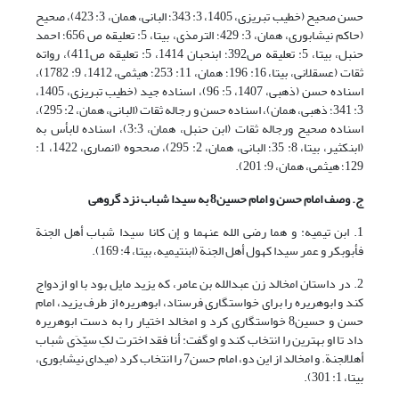
حسن صحیح (خطیب تبریزی، 1405، 3: 343؛ البانی، همان، 3: 423)، صحیح
(حاکم نیشابوری، همان، 3: 429؛ الترمذی، بی‏تا، 5: تعلیقه ص 656؛ احمد
حنبل، بی‏تا، 5: تعلیقه ص392؛ ابن‏حبان 1414، 5: تعلیقه ص411)، رواته
ثقات (عسقلانی، بی‏تا، 16: 196؛ همان، 11: 253؛ هیثمی، 1412، 9: 1782)،
اسناده حسن (ذهبی، 1407، 5: 96)، اسناده جید (خطیب تبریزی، 1405،
3: 341؛ ذهبی، همان)، اسناده حسن و رجاله ثقات (البانی، همان، 2: 295)،
اسناده صحیح ورجاله ثقات (ابن حنبل، همان، 3:3)، اسناده لابأس به
(ابن‏کثیر، بی‏تا، 8: 35؛ البانی، همان، 2: 295)، صححوه (انصاری، 1422، 1:
129؛ هیثمی، همان، 9: 201).
ج. وصف امام حسن و امام حسین
8
به سیدا شباب نزد گروهی
1. ابن تیمیه: و هما رضی الله عنهما و إن کانا سیدا شباب أهل الجنة
فأبوبکر و عمر سیدا کهول أهل الجنة (ابن‏تیمیه، بی‏تا، 4: 169).
2. در داستان ام‏خالد زن عبدالله بن عامر، که یزید مایل بود با او ازدواج
کند و ابوهریره را برای خواستگاری فرستاد، ابوهریره از طرف یزید، امام
حسن و حسین8 خواستگاری کرد و ام‏خالد اختیار را به دست ابوهریره
داد تا او بهترین را انتخاب کند و او گفت: أنا فقد اخترت لکِ سیّدَی شباب
أهل‏الجنة. و ام‏خالد از این دو، امام حسن7 را انتخاب کرد (میدای نیشابوری،
بی‏تا، 1: 301).