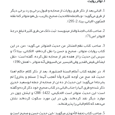
أ.
تواتر روایت
1. البانی بعد از ذکر طرق روایات از صحابه و قبول برخی و رد برخی دیگر
از طرق می‌گوید: «و بالجمله فالحدیث صحیح بلاریب، بل هو متواتر کما نقله
المنّاوی» (البانی، بی‏تا، 2: 295).
2. صاحب کتاب الجنة والنار می‏نویسد: ثبت ذلک من طرق کثیرة تبلغ درجة
التواتر (ص71).
3. صاحب کتاب نظم المتناثر من حدیث المتواتر می گوید: «من در این
کتاب روایات متواتر، صحیح و حسن را نقل کرده‌ام» (الکتانی، بی‏تا:5) و
سپس این حدیث را از هفده نفر از صحابه نقل کرده، گفته است: «نقل
ایضاً فی فیض القدیر وفی التیسیر عن السیوطی أنّه متواتر.» (همان:196)
4. در تعلیقه کتاب أعلام السنة المنشورة، بعد از ذکر کلام حاکم (هذا
حدیث قد صح من أوجه کثیرة وأنا أتعجب أنّهما [ مسلم و بخاری] لم
یخرجاه) می‌گوید: این حدیث از ده تن از صحابه از جمله ابوسعید خدری
ذکر شده و طرق آنها را جناب البانی در کتاب صحیح خود ذکر کرده و گفته
است: این حدیث متواتر است (الحکیمی، 1422: 288) و ایشان چون در
موارد دیگر نقد کرده‌اند، ولی در این مورد سکوت کرده‌اند نشان
می‌دهد که کلام البانی را پذیرفته‌اند.
5. صاحب کتاب تحفة الأحوذی می‏گوید: «این حدیث حسن و صحیح است و