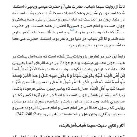
ثالثاً از روایت سیدا شباب، حضرت علی7 و حضرت عیسی و یحیی8 استثناء
شده است و این نشان می‌دهد که مراد، سیدا شباب در بهشت است نه
در دنیا. چون در آنجاست که امام حسن و حسین و علی: همه بهشتی و
جوان هستند و امام حسن و حسین8 افضل از همه هستند، جز حضرت
[22]
علی7، که با «أبوهما خیر منهما»
و پیامبر با «أنا سید ولد آدم» خارج
شده‌‌اند. و الا اگر شباب در دنیا مورد نظر بود، استثناء حضرت علی معنا
نداشت، چون حضرت علی جوان نبود.
رابعاً این خبر در تعارض با روایات پیش‌گفته است که همه اهل بهشت در
هیبت جوان محشور می‏شوند و امام جواد7 نیز در مناظره‌ای که با یحیی بن
اکثم داشتند، از این روایت این‏گونه جواب داده‌اند: وَ هَذَا الْخَبَرُ مُحَالٌ أَیضاً
لِأَنَّ أَهْلَ الْجَنَّةِ کُلَّهُمْ یکُونُونَ شُبَّاناً وَ لَا یکُونُ فِیهِمْ کَهْلٌ وَ هَذَا الْخَبَرُ وَضَعَهُ
بَنُو أُمَیةَ لِمُضَادَّةِ الْخَبَرِ الَّذِی قَالَهُ رَسُولُ اللَّهِ فِی الْحَسَنِ وَ الْحُسَینِ بِأَنَّهُمَا
سَیدَا شَبَابِ أَهْلِ الْجَنَّة؛ محال است که پیامبر چنین سخنی فرموده باشد؛
زیرا که بهشتیان همگی جوان هستند و اصلاً در میان آن‌ها کسی که در
سن پیری باشد، وجود ندارد. این روایت را بنوامیه وضع کردند در مقابل
روایتی که رسول خدا9 در حق امام حسن و امام حسین8 فرمود: حسن و
حسین، دو آقای جوانان اهل بهشت هستند (طبرسی، بی‏تا، 2: 246-247).
آثار و نتایج حدیث «سیدا شباب أهل الجنه»
آنچه می‏توان از این حدیث- با توجه به نقل های متعدد آن و استثناهایی که