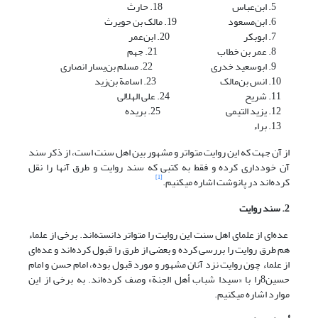
ابن‌عباس 18. حارث
ابن‌مسعود 19. مالک بن‌ حویرث
ابوبکر 20. ابن‌عمر
عمر بن خطاب 21. جهم
ابوسعید خدری 22. مسلم‌ بن‌یسار انصاری
انس بن‌مالک 23. اسامة بن‌زید
شریح 24. علی الهلالی
یزید التیمی 25. بریده
براء
از آن جهت که این روایت متواتر و مشهور بین اهل سنت است، از ذکر سند
آن خودداری کرده و فقط به کتبی که سند روایت و طرق آنها را نقل
[1]
کرده‌اند در پانوشت اشاره می‏کنیم.
2. سند روایت
عده‌ای از علمای اهل سنت این روایت را متواتر دانسته‌اند. برخی از علماء
هم طرق روایت را بررسی کرده و بعضی از طرق را قبول کرده‌اند و عده‌ای
از علماء چون روایت نزد آنان مشهور و مورد قبول بوده، امام حسن و امام
حسین8را با «سیدا شباب أهل الجنة» وصف کرده‌اند. به برخی از این
موارد اشاره می‏کنیم.