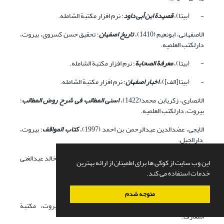
- (بی‏تا)،
قصیدة ابن أبی داود
؛ نرم افزار مکتبة الشامله.
الاصفهانی، ابونعیم (1410)،
تاریخ اصفهان
؛ تحقیق حسن کسروی، بیروت،
دارلکتب العلمیه.
- (بی‏تا)،
معرفة الصحابة
؛ نرم افزار مکتبة الشامله.
- (بی‏تا[الف])،
اخبار اصفهان
؛ نرم افزار مکتبة الشامله.
الانصاری، زکریابن محمد(1422)،
اسنی المطالب فی شرح روض المطالب
؛
بیروت، دارلکتب العلمیه.
الایجی، عضدالدین عبدالرحمن بن احمد (1997)،
کتاب المواقف
؛ بیروت،
دارالجیل.
الآبی، ابوسعد منصور بن الحسین (1424)،
نثرالدرر
؛ تحقیق خالد عبدالغنی
این وب سایت از کوکی ها برای اطمینان از ارائه بهترین
محفوظ، بیروت، دارالکتب العلمیه.
خدمات استفاده می کند.
الآجری (بی‏تا)،
الشریعه للآجری؛
نرم‏افزار مکتبة الشامله.
متوجه شدم
البانی، محمدناصرالدین (بی‏تا)،
السلسلة الصحیحه
؛ بیروت، مکتبة
المعارف.