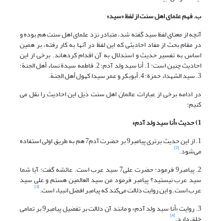
ب. فهم علمای اهل سنت از لفظ «سید»
آنچه از معنای لفظ سید گفته شد، متبادر نزد علمای اهل سنت هم بوده و
در مقام بحث از مفاد احادیثی که این لفظ در آنها به کار رفته، بر همین
اساس به تفسیر حدیث و استدلال به آن اقدام کرده‏اند. برخی از این
احادیث چنین است: 1. أنا سید ولد آدم؛ 2. فاطمه سیدة نساء أهل الجنة؛
3. سید الشهداء حمزة؛ 4. أبوبکر و عمر سیدا کهول أهل الجنة.
در ادامه برخی از عبارات عالمان اهل سنت ذیل این احادیث را نقل می
کنیم:
1) حدیث «أنا سید ولد آدم
»
1. از این حدیث برتری پیامبر9 بر حضرت آدم7 هم به طریق اولی استفاده
[2]
می‌شود.
2. پیامبر9 فرمود: حضرت علی7 سید عرب است. عائشه گفت: آیا شما
سید عرب نیستید؟ پیامبر فرمود من سید العالمین هستم و علی سید
[3]
عرب است. و این روایت دلالت می‌کند که پیامبر افضل انبیاء است.
3. روایت «أنا سید ولد آدم» و مانند آن دلالت بر تفضیل پیامبر9 بر تمامی
[4]
خلق دارد.