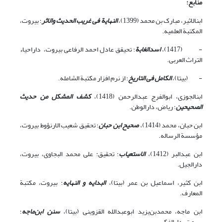
منابع:
ابن‏الاثیر، مبارک بن محمد (1399)،
النهایة فی غریب الحدیث والاثر
؛ بیروت،
المکتبة العلمیه.
- (1417)،
اسدالغابة
؛ تحیقق عادل احمد الرفاعی بیروت، داراحیاء
التراث العربی.
- (بی‏تا)،
الکامل فی التاریخ
؛ از نرم افزار مکتبة الشامله.
ابن‏الجوزی، ابوالفرج عبدالرحمن (1418)،
کشف المشکل من حدیث
الصحیحین
؛ ریاض، دارالوطن.
ابن حبان، محمد (1414)،
صحیح ابن حبان
؛ تحقیق شعیب الارنؤوط بیروت،
مؤسسة الرساله.
ابن عبدالبر (1412)،
الاستعیاب
؛ تحقیق: علی محمد البجاوی، بیروت،
دارالجیل.
ابن کثیر، اسماعیل بن عمر (بی‏تا)،
البدایه و النهایه
؛ بیروت، مکتبة
المعارف.
ابن ماجه، محمدبن‌یزید ابوعبدالله القزوینی (بی‏تا)،
سنن ابن‌ماجه
؛
بیروت، دارالفکر.