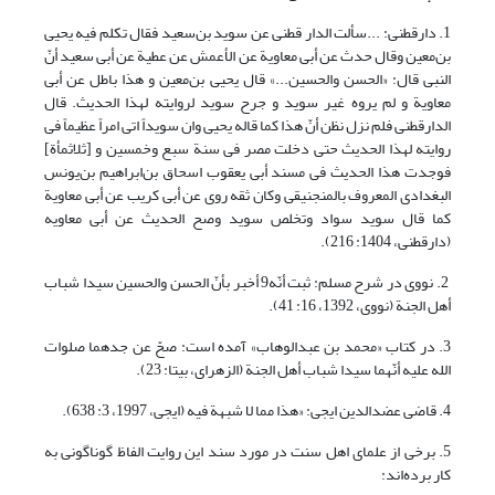
1. دارقطنی: ...سألت الدار قطنی عن سوید بن‌سعید فقال تکلم فیه یحیی
بن‌معین وقال حدث عن أبی معاویة عن الأعمش عن عطیة عن أبی سعید أنّ
النبی قال: «الحسن والحسین...» قال یحیی بن‌معین و هذا باطل عن أبی
معاویة و لم یروه غیر سوید و جرح سوید لروایته لهذا الحدیث. قال
الدارقطنی فلم نزل نظن أنّ هذا کما قاله یحیی وان سویداً اتی امراً عظیماً فی
روایته لهذا الحدیث حتی دخلت مصر فی سنة سبع وخمسین و [ثلاثمأة]
فوجدت هذا الحدیث فی مسند أبی یعقوب اسحاق بن‌ابراهیم بن‌یونس
البغدادی المعروف بالمنجنیقی وکان ثقه روی عن أبی کریب عن أبی معاویة
کما قال سوید سواد وتخلص سوید وصح الحدیث عن أبی معاویه
(دارقطنی، 1404: 216).
2. نووی در شرح مسلم: ثبت أنّه9 أخبر بأنّ الحسن والحسین سیدا شباب
أهل الجنة (نووی، 1392، 16: 41).
3. در کتاب «محمد بن عبدالوهاب» آمده است: صحّ عن جدهما صلوات
الله علیه أنّهما سیدا شباب أهل الجنة (الزهرای، بی‏تا: 23).
4. قاضی عضدالدین ایجی: «هذا مما لا شبهة فیه (ایجی، 1997، 3: 638).
5. برخی از علمای اهل سنت در مورد سند این روایت الفاظ گوناگونی به
کار برده‌اند: