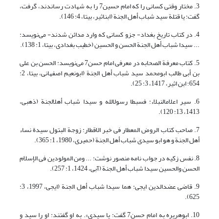
3. مختار وقتی کسانی را که امام حسین7 را به شهادت رساندند، گرفت،
گفت: یا قتلة سید شباب أهل الجنة (ابن‏اثیر، بی‏تا، 4: 146).
4. در کتاب تاریخ بغداد- جزو کسانی که وارد مدائن شدند- می‌نویسد:
... سیدا شباب أهل الجنة الحسن و الحسین (خطیب بغدادی، بی‏تا، 1: 138).
5. کتاب معرفة الصحابه در معرفی امام حسن7 می‌نویسد: الحسن بن علی
بن أبی طالب ابومحمد سید شباب أهل الجنة (ابونعیم اصفهانی، بی‏تا، 2:
654؛ ابن اثیر، 1417، 3: 25).
6. سیر اعلام‏النبلاء: فسبطا رسول‏الله و سیدا شباب أهل‏الجنة (ذهبی،
1413، 13: 120).
7. صاحب کتاب الروض المعطار فی خبر الاقطار: زوجة البتول سیدة نساء
أهل الجنة و هو ابو سیدی شباب أهل الجنة (حمیری، 1980، 1: 365).
8. نفس زکیه در جواب نامه منصور نوشت: ... ومن المولودین فی الإسلام
الحسن والحسین سیدا شباب أهل الجنة (آبی، 1424، 1: 257).
9. قاضی عضدالدین ایجی: هما سیدا شباب أهل الجنة (ایجی، 1997، 3:
625).
10. ابوهریره به امام حسن7 گفت: یا سیدی». به او گفتند: او را سید و