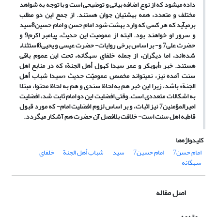
داده می‏شود که از نوع اضافه بیانی و توضیحی است و با توجه به شواهد
مختلف و متعدد، همه بهشتیان جوان هستند. از جمع این دو مطلب
برمی‏آید که هر کسی که وارد بهشت شود امام حسن و امام حسین
8
سید
و سرور او خواهند بود. البته از عمومیت این حدیث، پیامبر اکرم
9
و
حضرت علی
7
و- بر اساس برخی روایات- حضرت عیسی و یحیی
8
استثناء
شده‌اند، اما دیگران، از جمله خلفای سه‏گانه، تحت این عموم باقی
هستند. خبر
«أبوبکر و عمر سیدا کهول أهل الجنة»
که در منابع اهل
سنت آمده نیز، نمی‏تواند مخصص عمومیّت حدیث
«سیدا شباب أهل
الجنة»
باشد، زیرا این خبر هم به لحاظ سندی و هم به لحاظ محتوا، مبتلا
به اشکالات متعددی است. وقتی افضلیت این دو امام ثابت شد، افضلیت
امیرالمؤمنین
7
نیز اثبات، و بر اساس لزوم افضلیت امام- که مورد قبول
قاطبه اهل سنت است- خلافت بلافصل آن حضرت هم آشکار می‏گردد.
کلیدواژه‌ها
امام حسن7
امام حسین7
سید
شباب أهل الجنة
خلفای
سه‏گانه
اصل مقاله
مقدمه