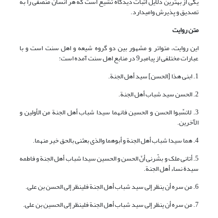
یکی از بهترین دلایل اثبات دیدگاه تشیع است که هر انسان منصفی را به
تصدیق و پذیرش وامی‏دارد.
متن روایت
این روایت، متواتر و مشهور بین دو گروه شیعه و اهل سنت است و با
عبارات مختلفی از پیامبر9 در منابع اهل سنت آمده است:
1. ابنی هذا [الحسن] سید أهل الجنة.
2. الحسن سید شباب أهل الجنة.
3. لاتسِّبوا الحسن و الحسین فانهما سیدا شباب أهل الجنة من الأولین و
الآخرین.
4. هما سیدا شباب أهل الجنة و أبوهما والذی بعثنی بالحق خیر منهما.
5. أتانی ملک و بشّرنی أنّ الحسن و الحسین سیدا شباب أهل الجنة و فاطمه
سیدة نساء أهل الجنة.
6. من سره أن ینظر إلی سید شباب أهل الجنة فلینظر إلی الحسن بن علی.
7. من سره أن ینظر إلی سید شباب أهل الجنة فلینظر إلی الحسین بن علی.