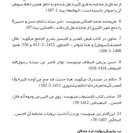
از عده‌ای از صحابه به طرق کثیره نقل شده و به خاطر همین حافظ سیوطی
آن را متواتر دانسته است.» (ابوالمعلا، بی‏تا، 1: 187).
6. علی‌محمد محمد الصلّابی می‏نویسد: «خبر سیادت امام حسن و حسین8
را جمع غفیر (کثیری) از صحابه نقل کرده‌اند.» (الصلابی، بی‏تا:87).
7. مناوی در کتاب فیض القدیر و التیسیر بشرح الجامع می‏گوید: «قال
المصنف[سیوطی] و هذا متواتر.» (المناوی، 1415، 3: 413 و 550؛ همو،
1408، 1: 506).
8. حسن بن‌علی السقاف می‏نویسد: تواتر الخبر عن سیدنا رسول‌الله
(السقاف، 1416: 656).
9. حاکم در مستدرک می‏گوید: هذا حدیث قد صح من أوجه کثیرة وأنا
أتعجب أنّهما لم یخرجاه (حاکم نیشابوری، 1411، 3: 182).
10. صاحب کتاب الإستیعاب می‏نویسد: روی عن النبی من وجوه أنّه قال:
الحسن... (ابن‏عبدالبر، 1412: 39).
11. ابن‌آلابار نیز می‏نویسد: وردت أحادیث بروایات مختلفة أنّ الحسن...
(ابن‏الآبار، 1407: 78).
ب.
پذیرش روایت نزد عده‌ای