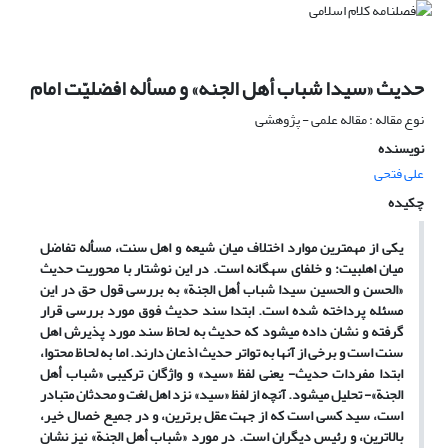
حدیث «سیدا شباب أهل الجنه» و مسأله افضلیّت امام
نوع مقاله : مقاله علمی - پژوهشی
نویسنده
علی فتحی
چکیده
یکی از مهم‏ترین موارد اختلاف میان شیعه و اهل سنت، مسأله تفاضل
میان اهل‏بیت
:
و خلفای سه‏گانه است. در این نوشتار با محوریت حدیث
«الحسن و الحسین سیدا شباب أهل الجنة»
به بررسی قول حق در این
مسئله پرداخته شده است. ابتدا سند حدیث فوق مورد بررسی قرار
گرفته و نشان داده می‏شود که حدیث به لحاظ سند مورد پذیرش اهل
سنت است و برخی از آنها به تواتر حدیث اذعان دارند. اما به لحاظ محتوا،
ابتدا مفردات حدیث- یعنی لفظ «سید» و واژگان ترکیبی
«شباب أهل
الجنة»-
تحلیل می‏شود. آنچه از لفظ «سید» نزد اهل لغت و محدثان متبادر
است، سید کسی است که از جهت عقل برترین، و در جمیع خصال خیر،
بالاترین، و رئیس دیگران است. در مورد
«شباب أهل الجنة»
نیز نشان