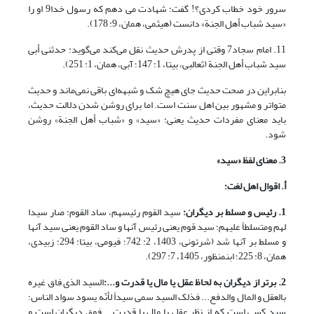
سرور خود خطاب کردی؟! گفت: شهادت می دهم که رسول خدا9 او را
«سید شباب أهل الجنة» دانست (هیثمی، همان، 9: 178).
11. امام سجاد7 وقتی از پدرش حدیث نقل می‌کند می‌گوید: حدثنی أبی
سید شباب أهل الجنة (ثعالبی، بی‏تا، 1: 147؛ آبی، همان، 1: 251).
بنابراین در صحت حدیث جای هیچ شک و شبهه‌ای باقی نمی‌ماند و حدیث
متواتر و مشهور بین اهل سنت است. اما برای روشن شدن دلالت حدیث،
باید معنای مفردات حدیث یعنی: «سید» و «شباب أهل الجنة» روشن
شود.
3. معنای لفظ «سید»
أ. اقوال اهل لغت:
1. رئیس و مسلط بر دیگران:
سید القوم رئیسهم، ساد القوم: صار سیدا
لهم ومتسلطاً علیهم؛ سید قوم یعنی رئیس آنها و ساد القوم یعنی سید آنها
و مسلط بر آنها شد (شرتونی، 1403، 2: 742؛ فیومی، بی‏تا: 294؛ زبیدی،
همان، 8: 225؛ ابن‏منظور، 1405، 7: 297).
2. برتر از دیگران به لحاظ عقل یا مال یا قدرت و...:
السید الذی فاق غیره
بالعقل و المال والدفع... فذلک السید سمی سیداً لأنّه یسود سواد الناس؛
سید کسی است که از نظر عقل یا مال یا قدرت... فوق دیگران است و