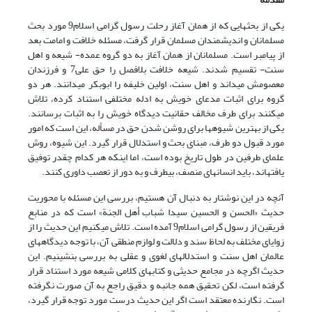
یکی از بحث‏هایی که از همان آغاز رحلت رسول گرامی اسلام9 مورد بحث
مسلمانان و اندیشمندان مسلمان قرار گرفت، مسئله خلافت و امامت بعد
از پیامبر است. مسلمانان از همان آغاز به دو گروه عمده- شیعه و اهل
سنت- تقسیم شدند. شیعه خلافت بلافصل را حق علی7 و فرزندان
معصومش می‏داند و اهل سنت، اولین خلیفه را ابوبکر می‏دانند. هر دو
گروه برای اثبات مدعای خویش به ادله مختلفی استناد کرده، تلاش
می‏کنند برای طرف مخالف حقانیت دیدگاه خویش را به اثبات برسانند.
یکی از بهترین شیوه‏ها برای روشن شدن حق در مسأله، این است که امور
مورد قبول دو طرف، مبنای بحث و استدلال قرار گیرد. این شیوه، روش
علمای طرفین در طول تاریخ بوده است، اما اینکه هر کدام چقدر توفیق
یافته‏اند، باید انسان‏های منصف، بی‏طرف و به دور از تعصب داوری کنند.
آنچه در این نوشتار به دنبال آن هستیم، بررسی این مسئله با محوریت
حدیث «الحسن و الحسین سیدا شباب أهل الجنة» است که در منابع
فریقین از رسول گرامی اسلام9 آمده است. تلاش می‏کنیم این حدیث را از
زوایای مختلف به لحاظ سند و دلالت و لوازم منطقی آن، با توجه دیدگاه‏های
عالمان اهل سنت و استدلال‏های لغوی و عقلی به بررسی بنشینیم. این
حدیث اگرچه در مجامع حدیثی و کتاب‏های کلامی شیعه مورد استناد قرار
گرفته است، لکن تحقیق همه جانبه و دقیق راجع به آن صورت نگرفته
است. نگارنده معتقد است اگر این حدیث درست مورد توجه قرار گیرد،