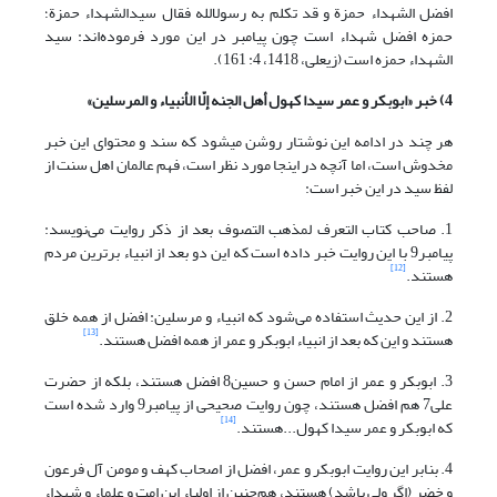
افضل‏ الشهداء حمزة و قد تکلم به رسول‏الله فقال سیدالشهداء حمزة؛
حمزه افضل شهداء است چون پیامبر در این مورد فرموده‌اند: سید
الشهداء حمزه است (زیعلی، 1418، 4: 161).
4) خبر «ابوبکر و عمر سیدا کهول أهل الجنه إلّا الأنبیاء و المرسلین
»
هر چند در ادامه این نوشتار روشن می‏شود که سند و محتوای این خبر
مخدوش است، اما آنچه در اینجا مورد نظر است، فهم عالمان اهل سنت از
لفظ سید در این خبر است:
1. صاحب کتاب التعرف لمذهب التصوف بعد از ذکر روایت می‌نویسد:
پیامبر9 با این روایت خبر داده است که این دو بعد از انبیاء برترین مردم
[12]
هستند.
2. از این حدیث استفاده می‌شود که انبیاء و مرسلین: افضل از همه خلق
[13]
هستند و این که بعد از انبیاء ابوبکر و عمر از همه افضل هستند.
3. ابوبکر و عمر از امام حسن و حسین8 افضل هستند، بلکه از حضرت
علی7 هم افضل هستند، چون روایت صحیحی از پیامبر9 وارد شده است
[14]
که ابوبکر و عمر سیدا کهول...هستند.
4. بنابر این روایت ابوبکر و عمر، افضل از اصحاب کهف و مومن آل فرعون
و خضر (اگر ولی باشد) هستند، هم‌چنین از اولیاء این امت و علماء و شهداء