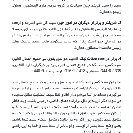
سید را سید گویند چون سیادت بر گروه مردم دارد (ابن‏منظور: همان؛
زبیدی: همان).
3. شریف‏تر و برتر از دیگران در امور خیر:
سید کل شی اشرفه و ارفعه
وانما اراد الرئیس والامام فی الخیر کما تقول العرب فلان سیدنا ای رئیسنا؛
سید هر چیزی شریف‌ترین و برترین آنها است و مراد از سید رئیس و امام
در کارهای خیر است چنان که عرب می‌گوید فلانی سید ماست یعنی
رئیس ماست (ابن‏منظور، همان).
4. برتر در همه صفات نیک:
السید هوالذی یفوق فی جمیع خصال الخیر؛
سید کسی است که در جمیع خصال خیر برتری بر دیگران دارد (الخازن،
1339، 8: 344؛ سمعانی، 1418، 1: 316؛ طریحی، بی‏تا، 9: 448).
بنابراین سید کسی است که از جهت عقل برترین و در جمیع خصال خیر
بالاترین و رئیس دیگران است و به همین سبب، امر تدبیر آنها را بر عهده
می‌گیرد و مسلط بر آنها می‌شود. از اطلاق لفظ سید، افضلیتِ مطلق فهمیده
می‌شود؛ مگر قرینه‌ای دال بر اراده معنای خاصی در میان باشد. و به خاطر
همین معناست که در حدیث آمده است که: «لاتقولوا للمنافق سیداً فهو
إن کان سیدکم و هو منافق فحالکم دون حاله والله لایرضی لکم ذلک؛ به
منافق سید نگویید چون اگر او- در حالیکه منافق است- سید شما باشد،
یعنی وضع شما بدتر از اوست و او بالاتر از شماست و خدا به این راضی
نیست (رملی، بی‏تا، 1: 35).