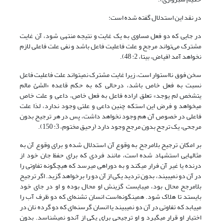
در نقد این استدلال گفته شده است:
در جایی که دو فعل مساوی به یک غایت و نتیجه منتهی شود، آن غایت
مشترک می‌تواند مرجح و علت فاعلیت فاعل باشد و نفی علت فاعلی لازم
نخواهد آمد (فیاض، بی‏تا، 2: 48).
سخن فوق نااستوار است، زیرا غایت مشترک نمی‎تواند علت فاعلیت فاعل
نسبت به فعل خاص باشد، درحالی که به حکم قاعده «الشئ مالم
یتشخص لم یوجد» تعلق اراده فاعل به فعل خاص، داعی و علت خاص
می‎خواهد و فرض این‎ استکه چنین داعی و علتی وجود ندارد، لذا علت
فاعلی در خصوص آن هم وجود نخواهد داشت، پس در هر ترجیح بدون
مرجحی، یک ترجح بدون مرجح وجود دارد (رحیق مختوم، 3: 150).
بر امکان ترجیح بلامرجح به وقوع آن استدلال شده و برای وقوع آن به
مثال‎هایی استشهاد شده است، مانند فردی که برای حفظ جان خود از
درنده یا غیر آن فرار می‏کند و به دوراهی می‎رسد که هیچ‎گونه تفاوتی را
در آن دو نمی‎بیند، بدون تردید یکی از آن دو را برخواهد گزید. اگر ترجیح
بلامرجح محال بود، می‎بایست گزینش او محال بوده و او در جای خود
بایستد تا هلاک شود. همین‎گونه‌است انسان تشنه‌ای که دو ظرف آب را
می‎یابد که تفاوتی در آن دو نمی‎بیند یا انسان گرسنه‌ای که دو گرده نان در
اختیار او قرار می‎گیرد و او ترجیحی برای یکی از آن‏دو نمی‎شناسد. بدون