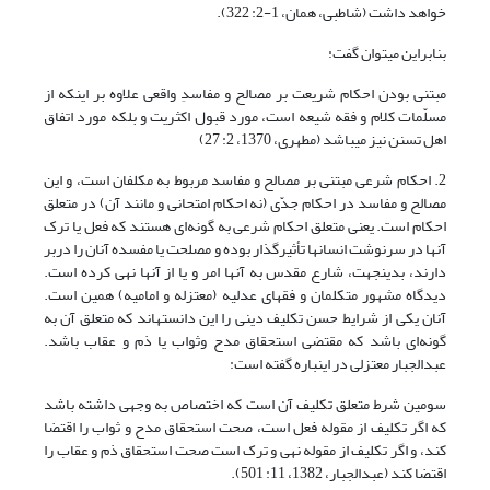
خواهد داشت (شاطبی، همان، 1-2: 322).
بنابراین می‎توان گفت:
مبتنی بودن احکام شریعت بر مصالح و مفاسدِ واقعی علاوه بر اینکه از
مسلّمات کلام و فقه شیعه است، مورد قبول اکثریت و بلکه مورد اتفاق
اهل تسنن نیز می‎باشد (مطهری، 1370، 2: 27)
2. احکام شرعی مبتنی بر مصالح و مفاسد مربوط به مکلفان است، و این
مصالح و مفاسد در احکام جدّی (نه احکام امتحانی و مانند آن) در متعلق
احکام است. یعنی متعلق احکام شرعی به گونه‌ای هستند که فعل یا ترک
آنها در سرنوشت انسان‎ها تأثیرگذار بوده و مصلحت یا مفسده آنان ‌را دربر
دارند، بدین‎جهت، شارع مقدس به آنها امر و یا از آنها نهی کرده است.
دیدگاه مشهور متکلمان و فقهای عدلیه (معتزله و امامیه) همین است.
آنان یکی از شرایط حسن تکلیف دینی را این دانسته‎اند که متعلق آن به
گونه‌ای باشد که مقتضی استحقاق مدح وثواب یا ذم و عقاب باشد.
عبدالجبار معتزلی در این‎باره گفته است:
سومین شرط متعلق تکلیف آن ‌است که اختصاص به وجهی داشته باشد
که اگر تکلیف از مقوله فعل است، صحت استحقاق مدح و ثواب را اقتضا
کند، و اگر تکلیف از مقوله نهی و ترک است صحت استحقاق ذم و عقاب را
اقتضا کند (عبدالجبار، 1382، 11: 501).