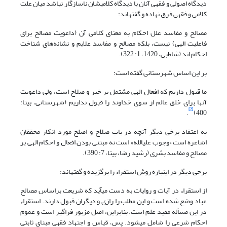
دیدگاه اصولی و فقهی آنان با دیدگاه کلامی‏شان ناسازگار نباشد میان علت
کلامی و فقهی فرق نهاده و گفته‎اند:
مصالح و مفاسد علل احکام به معنای کلامی آن (داعویت مصالح برای
فاعلیت الهی) نیست، بلکه مصالح و مفاسد علایم و نشانه‌های شناخت
احکام اند (شاطبی، 1420، 1: 322).
بر این اساس شهرستانی گفته است:
ما قبول داریم که افعال الهی مشتمل بر خیر و صلاح است، ولی داعویت
آنها برای خلق عالم از سوی خداوند را قبول نداریم (شهرستانی، بی‏تا:
[2]
.
400)
به اعتقاد برخی دیگر آنچه در باب صلاح و اصلح مورد انکار محققان
اشاعره است «وجوب علی‎الله» است نه مبتنی بودن افعال و احکام الهی بر
مصالح و مفاسد بشری (رشید رضا، بی‏تا، 7: 390).
برخی دیگر در این‎باره روش استقراء را برگزیده و گفته‎اند:
از استقراء در آیات و روایات به دست می‎آید که شریعت براساس مصالح
عباد وضع شده است و این مطلب را رازی و دیگران قبول دارند. استقراء
در این مسأله مفید علم است. بنابراین، اصل مزبور فراگیر است و عموم
احکام شرعی را شامل می‎شود. پس، قیاس و اجتهاد فقهی مبنای ثابتی