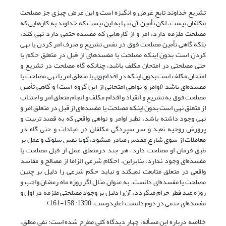
تشریع خداوند تابع غرض و انگیزه است و این غرض چیزی جز مصلحت
مکلفان نیست، لکن تأمین آن تنها به این نیست که خداوند به کارهایی که
مصلحت ملزمه دارد، امر و از کارهایی که مفسده حتمی دارد نهی کند،
بلکه گاهی تأمین مصلحت فوق در نفس تشریع و صرف امر کردن یا نهی
کردن است بدون این‎که مصلحت یا مفسده‎ای از قبل در متعلق حکم یا
حتی مصلحتی در امتحان مکلف باشد، چنان‎که گاه مصلحت در تشریع و
امتحان مکلف است بدون این‎که در اقدام وی یا متعلق امر یا نهی مصلحت یا
مفسده‌ای باشد (اوامر و نواهی امتحانی از این گروه است) و گاهی تأمین
مصلحت فوق به تشریع و انقیاد و اقدام مکلف و انجام متعلق امر و اجتناب
از متعلق نهی است بدون این‎که مصلحت یا مفسده‌ای از قبل در متعلق امر و
نهی وجود داشته باشد، نظیر اوامر و نواهی واقعی که به قصد تربیت و
پرورش روحیه تعبد و سر سپردگی مکلفان در عبادات و حتی گاه در
معاملات از سوی شارع مقدس صادر می‎شود، گویا نفس سلوک و عمل بر
طبق فرمان او مصلحت دارد، هر چند درمتعلق عمل از قبل مصلحت یا
مفسده‌ای وجود ندارد. بنابراین، احکام شرعی الزاما از مصالح و مفاسد
واقعی در متعلق متابعت نمی‏کند و نباید حکم شرعی را دلیل بر چنین
مصلحت یا مفسده‌ای دانست. به عنوان مثال اگر روزه ماه رمضان واجب و
روزه عید فطر حرام می‎گردد، آن‌را دلیل بر وجود مصلحتی ملزمه در اول و
مفسده‌ای حتمی در دوم دانست (علیدوست، 1390: 158-161).
خلاصه درباره این مسأله، چهار دیدگاه کلی مطرح شده است: نفی مطلق،