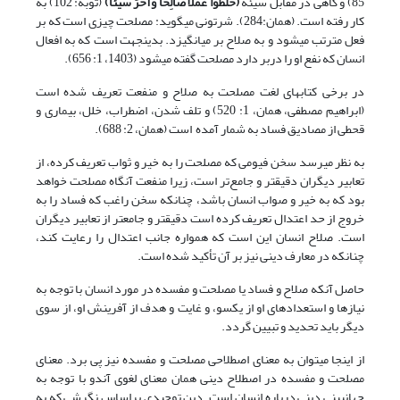
85) و گاهی در مقابل سیئه
(
خَلَطُوا عَمَلًا صَالِحًا وَآخَرَ سَیئًا
)
(توبه: 102) به
کار رفته است. (همان:284). شرتونی می‏گوید: مصلحت چیزی است که بر
فعل مترتب می‎شود و به صلاح بر می‎انگیزد. بدین‎جهت است که به افعال
انسان‎ که نفع او را دربر دارد مصلحت گفته می‎شود (1403، 1: 656).
در برخی کتاب‏های لغت مصلحت به صلاح و منفعت تعریف شده است
(ابراهیم مصطفی، همان، 1: 520) و تلف شدن، اضطراب، خلل، بیماری و
قحطی از مصادیق فساد به شمار آمده است (همان، 2: 688).
به نظر می‎رسد سخن فیومی که مصلحت را به خیر و ثواب تعریف کرده، از
تعابیر دیگران دقیق‎تر و جامع‌تر است، زیرا منفعت آن‏گاه مصلحت خواهد
بود که به خیر و صواب انسان باشد، چنان‎که سخن راغب که فساد را به
خروج از حد اعتدال تعریف کرده است دقیق‎تر و جامع‎تر از تعابیر دیگران
است. صلاح انسان این‎ است که همواره جانب اعتدال را رعایت کند،
چنانکه در معارف دینی نیز بر آن تأکید شده است.
حاصل آن‎که صلاح و فساد یا مصلحت و مفسده در مورد انسان با توجه به
نیازها و استعداد‌های او از یک‎سو، و غایت و هدف از آفرینش او، از سوی
دیگر باید تحدید و تبیین گردد.
از این‎جا می‎توان به معنای اصطلاحی مصلحت و مفسده نیز پی برد. معنای
مصلحت و مفسده در اصطلاح دینی همان معنای لغوی آن‏دو با توجه به
جهان‏بینی دینی درباره انسان است. دین توحیدی براساس نگرشی که به