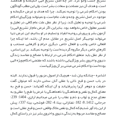
تشریع جست وجو کرد. اگر چه اصل تشریع الهی حکیمانه و هدفمند
است، و هدف آن نیز مصلحت و سعادت بشر است، ولی این مطلب گوناگون
بودن احکام شرعی را توجیه نمی‏کند، چرا که هدف و غرض حکیمانه و
موجود در اصل تشریع، وجه و علت عام است، و نمی‎تواند ویژگی‎های احکام
شرعی را توجیه و تعلیل کند، زیرا از نظر عقل علت عام کافی در تعلیل و
تفسیر معلول خاص نخواهد بود. بنابراین، اگر غرض عام از تشریع الهی را
آزمون بشر و پرورش روحیه انقیاد و تسلیم در او بدانیم، این غرض تنها
می‌تواند توجیه‎گر اصل تشریع در مقابل عدم آن باشد، اما این‎که چرا
افعالی خاص واجب و افعال خاص دیگری حرام و کارهایی مستحب و
کارهای خاص دیگر مکروه گردیده است را توجیه نمی‏کند. بر این اساس،
از نظر عقل باید متعلق احکام شرعی در ارتباط با مصالح و مفاسد زندگی
دنیوی و اخروی بشر ویژگی‎هایی داشته باشند که مقتضی احکام ویژه الهی
بوده است و احکام شرعی مبتنی بر آن ویژگی‎هاست.
اشاعره -چنان‎که بیان شد- هیچ‎یک از اصول مزبور را قبول ندارند. البته
در باب حسن و قبح ذاتی یا عقلی آنان سخنی دارند که می‎توان گفت
حقیقت و جوهر آن‌را پذیرفته‎اند و آن این‎که گفته‎اند: حسن و قبح به
معنای کمال و نقص و هماهنگی یا ناهماهنگی با غرض یا طبع را عقلی و به
معنای مدح و ثواب و ذم و عقاب را شرعی می‎دانیم (رازی، 1404: 239؛
جرجانی، 1412، 8: 182؛ تفتازانی، بی‏تا، 4: 282؛ قوشجی، بی‏تا: 337). پیش
از این یادآور شدیم که کمال و نقص ملاک واقعی حسن و قبح عقلی است و
مصالح و مفاسد مربوط به زندگی دنیوی و اخروی بشر نیز در راستای کمال