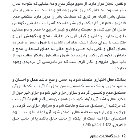
و نقص انسان قرار دارد. از سوی دیگر مدح و ذمّ عقلایی که متوجه افعال
بشر می‎شود، به خاطر کمال و نقص و مصالح و مفاسد است، یعنی از نظر
عقلای بشر، انجام هر کاری که مصلحت بشر را دربر دارد مقتضی مدح
فاعل و انجام هر کاری که برای بشر مفسده آمیز است مقتضی نکوهش
فاعل آن می‎باشد، و حقیقت پاداش و کیفر اخروی با مدح و ذم عقلایی
تفاوتی ندارد. پاداش و کیفر الهی در حقیقت مدح و نکوهش الهی و
متناسب با سرای دیگر است. بنابراین اشاعره با قبول حسن و قبح به
معنای کمال و نقص باید حسن و قبح عقلی به معنای استحقاق مدح و
پاداش و نکوهش و کیفر را بپذیرند، قبول مطلب اول و انکار مطلب دوم از
باب قبول ملزوم و انکار لازم است که در نادرستی آن تردیدی وجود
ندارد:
بدان‎که فعل اختیاری متصف شود به حسن و قبح مانند عدل و احسان و
ظلم و عدوان، و شک نیست که معنی حسن عدل مثلا آن‌است که فاعل آن
مستحق مدح و تحسین گردد و سزاوار جزای خیر شود و جزای خیر چون از
خدای تعالی باشد آن‌را ثواب گویند، و همچنین معنی قبح ظلم مثلا آن‌است
که مرتکب آن مستحق مذمت و ملامت شود و سزاوار جزای بد گردد، و
جزای بد چون از حق – سبحانه تعالی- صادر شود آن‌را عقاب خوانند. ...چه
استحقاق جزا اعم است از این‎که از جانب خالق باشد یا از جانب خلق
(لاهیجی، 1372: 343 و 245).
2)
دیدگاه اثبات مطلق