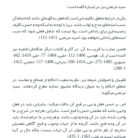
سید مرتضی نیز در این‎باره گفته است:
یکی ار شرایط متعلق تکلیف این است که فعل به گونه‌ای باشد که انجام آن
سبب استحقاق مدح و ثواب باشد، زیرا با توجه به این‎که وجه حسن تکلیف
زمینه‏سازی برای پاداش است، روا نیست که شامل فعلی شود که سبب
استحقاق پاداش نخواهد بود (سید مرتضی، 1411: 112).
همین عبارت یا قریب به آن، در آثار و کلمات دیگر متکلمان امامیه نیز
آمده است (ر.ک. طوسی، 1406: 112؛ حلبی، 1404: 77؛ حلی، 1419: 442؛
سیوری، 1405: 275؛ حلی، 1414: 100؛ بحرانی، 1406: 117؛ حمصی، 1412،
1: 288).
فقیهان و اصولیان شیعه نیز، نظریه تبعیت احکام از مصالح و مفاسد در
متعلق احکام را به عنوان دیدگاه مشهور عدلیه مطرح کرده‎اند. سید
مرتضی می‏گوید:
امر، بر حسن فعل و نهی بر قبح آن دلالت می‏کند، بنابراین باید در فعل
وجهی باشد که مقتضی حسن یا قبح است. بنابراین، هرچه در شرع بر ما
واجب شده، باید در آن وجه وجوب باشد، و هرچه بر ما حرام شده، باید
در آن وجه قبح باشد، گرچه ما از جهات وجوب و قبح آگاهی تفصیلی
نداریم. از نظر ما امر و نهی مؤثر در آن جهات نیست، بلکه دال بر آنها
می‎باشد (سید مرتضی، 1363، 1: 435).