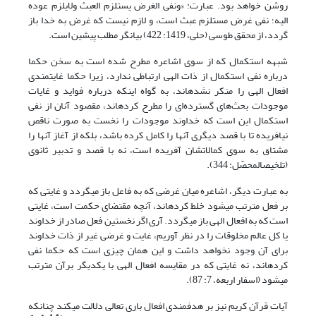
روشن خواهد بود. عبارت: «ونفی الغرض یستلزم العبث ولایلزم عوده
الیه؛ نفی غرض مستلزم عبث است، و لازم نیست که غرض به خدا باز
گردد، از محقق طوسی (حلی، 1419: 422) بیان‎گر مطلب پیشین است.
شبهه استکمال که از سوی اشاعره مطرح شده است به سخن حکما
درباره نفی استکمال از ذات الهی ارتباطی ندارد، زیرا حکما غایتمندی
افعال الهی را منکر نشده‎اند، به گواه این‎که درباره فواید و غایات
موجودات بحث‌های گسترده‌ای را مطرح کرده‎اند، مقصود آنان از نفی
استکمال این است که خداوند موجودات را نخست به صورت ناقص
نیافریده تا با قصد دیگری آن‎ها را کامل کرده باشد، بلکه از آغاز آن‎ها را
مشتاق به سوی کمالاتشان آفریده است، نه با قصد و تدبیر ثانوی
(تلخیص‏المحصّل: 344).
به عبارت دیگر، اشاعره میان غرضی که به فاعل باز می‎گردد و غایتی که
بر فعل مترتب می‎شود خلط کرده‎اند، آنچه مقتضای حکمت است، غایتی
است که به افعال الهی باز می‎گردد. آری اگر نخستین فعل صادر از خداوند
یا کل عالم مخلوقات را در نظر آوریم، غایت و غرضی غیر از ذات خداوند
برای آن وجود نخواهد داشت و این همان چیزی است که حکما نفی
کرده‎اند، نه غایتی که در مقایسه افعال الهی با یکدیگر برآن مترتب
می‎شود (اسفار اربعه، 7: 87).
آیات قرآن کریم نیز بر هدفمندی افعال باری تعالی دلالت می‏کند چنان‎که