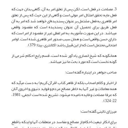
3. مصلحت در فعل است، لکن پس از تعلق امر به آن، ‏گاهی بدان جهت که
فعل مایه تحقق امتثال امر مولی است و گاهی از این حیث که پس از تعلق
امر ظاهری به فعل مشتمل بر عنوان پسندیده‌ای خواهد شد که امر به آن
فعل طریق برای تحصیل آن عنوان پسندیده است که مقصود واقعی
می‎باشد. در این صورت مأموربه، به امر لفظی غیر از مقصود از امر است که
دارای حسن واقعی است و همان سبب صدور امر ظاهری شده است. اوامر
امتحانی محتمل است که از این قبیل باشد (کلانتری، بی‏تا: 379).
همان‏گونه که شیخ انصاری یادآور شده است، قسم رایج احکام شرعی از
گونه نخست است که مورد بحث ما نیز می‎باشد.
صاحب جواهر در این‎باره گفته است:
از اخبار و کلام اصحاب بلکه از ظاهر کتاب (قرآن کریم) به دست می‎آید که
همه معاملات و غیر آنها به خاطر مصالح مردم و فواید دنیوی و اخروی آنان
‎که عرفا مصلحت و فایده نامیده می‎شود، تشریع شده است (نجفی، 1981،
22: 324).
میرزای نائینی گفته است:
برای انکار تبعیت احکام از مصالح و مفاسد در متعلقات آنها و این‎که با قطع
نظر از امر و نهی شارع در افعال مصالح و مفاسدی موجود است، راهی