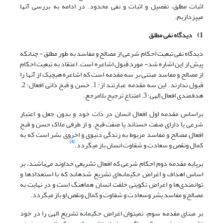
اثبات مطلق، تفصیل و اثبات و نفی محدود. در ادامه به بررسی آنها
می‏پزدازیم.
1)
دیدگاه نفی مطلق
دیدگاه نفی تبعیت احکام شرعی از مصالح و مفاسد به طور مطلق - چنان‎که
پیش از این اشاره شد- مورد قبول اشاعره است. اعتقاد به تبعیت احکام
از مصالح و مفاسد مبتنی بر سه مقدمه است که اشاعره هیچ‎یک از آن‎ها را
قبول ندارند. این سه مقدمه عبارتند از: 1. حسن و قبح ذاتی افعال؛ 2.
هدفمندی افعال الهی؛ 3. امتناع ترجیح بلامرجع.
براساس مقدمه اول افعال انسان در ذات خود و بدون جعل و اعتبار
شرعی یا دارای صفت حسن‎اند یا صفت قبح. و از طرفی ملاک حسن و قبح
افعال مصالح و مفاسد مربوط به زندگی دنیوی و اخروی بشر است که به
[4]
کمال ونقص و سعادت و شقاوت انسان باز می‎گردد.
برپایه مقدمه دوم احکام شرعی که افعال تشریعی خداوند می‌باشند، بر
اساس اهداف و اغراض حکیمانه‌ای تشریع شده‎اند که با استعدادها و
توانمندی‌ها و اغراض تکوینی خلقت انسان هماهنگ است و در نهایت به
مصالح و مفاسد بشر وسعادت و شقاوت و کمال ونقص او باز می‎گردد.
بر مبنای مقدمه سوم، نمی‎توان اغراض حکیمانه تشریع الهی را در خود