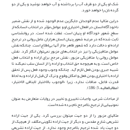
شک او یکی از دو ظرف آب را برداشته و آب خواهد نوشید و یکی از دو
گرده نان‌ را خواهد خورد.
دراین مثال‏ها عدم الوجدان جایگزین عدم الوجود شده و از نقش ضمیر
ناخودآگاه انسان در افعال اختیاری او و عوامل مؤثر در انتخاب انسان‎که از
سطح شعور خودآگاه او پنهان است، غفلت شده است. در روان‏شناسی
ثابت شده که در مرتبه شعور پنهان انسان هزاران عامل روانی در ترجیح
اراده او دخالت دارد که شعور ظاهر ما از آن‎ها بی‌اطلاع است. چنان‎که نقش
عوامل متافیزیکی را نیز در انتخاب‌های مزبور نمی‌توان انکار کرد. نقش
عوامل روانی یا متافزیکی مزبور، نقش مرجح برای اراده و انتخاب فعل
خاص است، و به هیچ‎وجه حق انتخاب و اراده را از انسان سلب نمی‏کند تا
شبهه جبری بودن فعل لازم آید. چنان‎که وجوب وجود فعل پس از تحقق
اراده با اختیاری بودن فعل و امکان وقوع و ترک آن قبل از اراده و به لحاظ
قدرت فاعل، منافات ندارد، زیرا «الوجوب بالاختیار لاینافی الاختیار»
(مطالب‏العالیه، 3: 186).
از مباحات شرعی، واجبات تخییری و تخییر در روایات متعارض به عنوان
نمونه‎هایی از ترجیح بلامرجح نام برده شده است.
مثال‎های مزبور را از دو جهت می‎توان بررسی کرد. یکی از جهت اراده
تشریعی شارع مقدس، و دیگر از جهت اراده تکوینی مکلف. از هیچ‎یک از
دو جهت یاد شده ترجیح بلامرجح وجود ندارد. از جهت اراده تشریعی