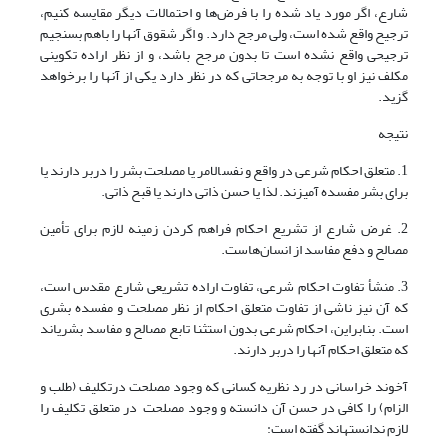
شارع، اگر مورد یاد شده را با فرض‌ها و احتمالات دیگر مقایسه کنیم،
ترجیح واقع شده است، ولی مرجح دارد. و اگر شقوق آنها را باهم بسنجیم
ترجیحی واقع نشده است تا بدون مرجح باشد، و از نظر اراده تکوینی
مکلف نیز او با توجه به مرجحاتی که در نظر دارد یکی از آن‎ها را برخواهد
گزید.
نتیجه
1. متعلق احکام شرعی در واقع و نفس‎الامر یا مصلحت بشر را دربر دارند یا
برای بشر مفسده آمیزند. لذا یا حسن ذاتی دارند یا قبح ذاتی.
2. غرض شارع از تشریع احکام فراهم کردن زمینه لازم برای تأمین
مصالح و دفع مفاسد از انسان‌هاست.
3. منشأ تفاوت احکام شرعی، تفاوت اراده تشریعی شارع مقدس است،
که آن نیز ناشی از تفاوت متعلق احکام از نظر مصلحت و مفسده بشری
است. بنابراین، احکام شرعی بدون استثنا تابع مصالح و مفاسد بشری‎اند
که متعلق احکام آن‎ها را دربر دارند.
آخوند خراسانی در رد نظریه کسانی که وجود مصلحت درتکلیف (طلب و
الزام) را کافی در حسن آن دانسته و وجود مصلحت در متعلق تکلیف را
لازم ندانسته‎اند گفته است: