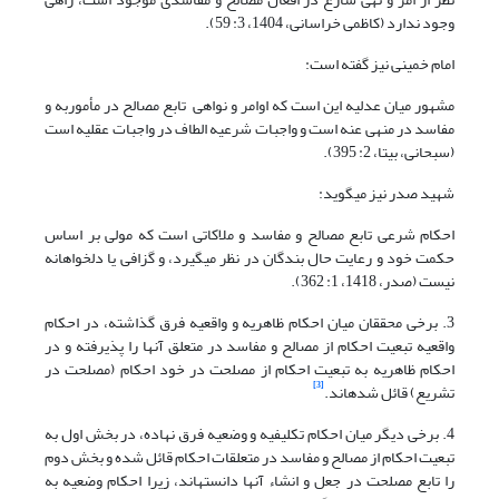
وجود ندارد (کاظمی خراسانی، 1404، 3: 59).
امام خمینی نیز گفته است:
مشهور میان عدلیه این است که اوامر و نواهی تابع مصالح در مأموربه و
مفاسد در منهی عنه است و واجبات شرعیه الطاف در واجبات عقلیه است
(سبحانی، بی‏تا، 2: 395).
شهید صدر نیز میگوید:
احکام شرعی تابع مصالح و مفاسد و ملاکاتی است که مولی بر اساس
حکمت خود و رعایت حال بندگان در نظر می‎گیرد، و گزافی یا دل‏خواهانه
نیست (صدر، 1418، 1: 362).
3. برخی محققان میان احکام ظاهریه و واقعیه فرق گذاشته، در احکام
واقعیه تبعیت احکام از مصالح و مفاسد در متعلق آنها را پذیرفته و در
احکام ظاهریه به تبعیت احکام از مصلحت در خود احکام (مصلحت در
[3]
تشریع) قائل شده‎اند.
4. برخی دیگر میان احکام تکلیفیه و وضعیه فرق نهاده، در بخش اول به
تبعیت احکام از مصالح و مفاسد در متعلقات احکام قائل شده و بخش دوم
را تابع مصلحت در جعل و انشاء آنها دانسته‎اند، زیرا احکام وضعیه به