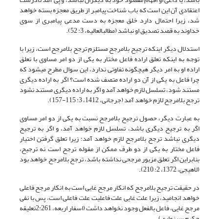
اعتقادی آن این است که باب شناخت پیامبر از طریق معجزه بسته خواهد
شد، زیرا احتمال دارد خلق معجزه به دست مدعی پیامبری از سوی
خداوند به قصد تصدیق او نباشد (مطالب‏العالیه، 3: 52).
استدلال دیگر این‎که ترجیح بلامرجح مستلزم ترجح بلامرجح است، زیرا با
توجه به این‎که تعلق اراده فاعل مختار به یکی از دو امر مساوی با تعلق
اراده او به امر دیگر هیچ‎گونه تفاوتی ندارد، این سوال مطرح می‎شود که
چرا فاعل به یکی از آن دو اراده متصف شده است؟ اگر به اراده دیگری
مستند شود، تسلسل لازم خواهد آمد و اگر به اراده دیگری مستند نشود
ترجح بلامرجح لازم خواهد آمد (جرجانی، 1412، 3: 115-157).
به عبارت دیگر، حصول ترجیح بلامرجح نسبت به یکی از دو امر مساوی
اگر به ترجیح دیگری باشد، تسلسل لازم خواهد آمد، و اگر به ترجیح
دیگری نباشد ترجح بلامرجح لازم خواهد آمد؛ زیرا تعلق گرفتن اختیار
فاعل مختار به یکی از دو طرف ممکن از مقوله ترجح است نه ترجیح،
بنابراین اگر تعلق مزبور مرجحی نداشته باشد، ترجح بلامرجح خواهد بود
(لاهیجی، 1372، 2: 210).
در حقیقت ترجیح بلامرجح که انکار مرجح غایی است به انکار مرجح فاعلی
خواهد انجامید، زیرا علت غایی علت فاعلیت علت فاعلی است، پس با نفی
مرجح غایی، فاعل بالفعل وجود نخواهد داشت (اسفار اربعه، 2:261تعلیقه
حکیم سبزواری).