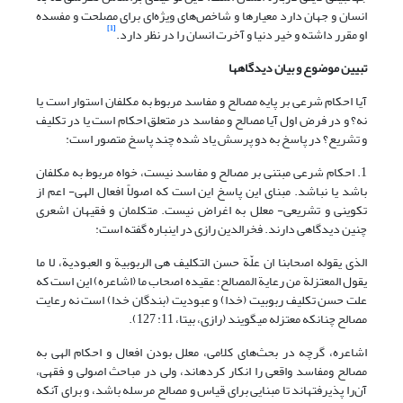
انسان و جهان دارد معیارها و شاخص‌های ویژه‌ای برای مصلحت و مفسده
[1]
او مقرر داشته و خیر دنیا و آخرت انسان ‌را در نظر دارد.
تبیین موضوع و بیان دیدگاه‏ها
آیا احکام شرعی بر پایه مصالح و مفاسد مربوط به مکلفان استوار است یا
نه؟ و در فرض اول آیا مصالح و مفاسد در متعلق احکام است یا در تکلیف
و تشریع؟ در پاسخ به دو پرسش یاد شده چند پاسخ متصور است:
1. احکام شرعی مبتنی بر مصالح و مفاسد نیست، خواه مربوط به مکلفان
باشد یا نباشد. مبنای این پاسخ این است که اصولاً افعال الهی- اعم از
تکوینی و تشریعی- معلل به اغراض نیست. متکلمان و فقیهان اشعری
چنین دیدگاهی دارند. فخرالدین رازی در این‎باره گفته است:
الذی یقوله اصحابنا ان علّة حسن التکلیف هی الربوبیة و العبودیة، لا ما
یقول المعتزلة من رعایة المصالح؛ عقیده اصحاب ما (اشاعره) این است که
علت حسن تکلیف ربوبیت (خدا) و عبودیت (بندگان خدا) است نه رعایت
مصالح چنان‎که معتزله می‎گویند (رازی، بی‏تا، 11: 127).
اشاعره، گرچه در بحث‌های کلامی، معلل بودن افعال و احکام الهی به
مصالح ومفاسد واقعی را انکار کرده‎اند، ولی در مباحث اصولی و فقهی،
آن‌را پذیرفته‎اند تا مبنایی برای قیاس و مصالح مرسله باشد، و برای آن‎که