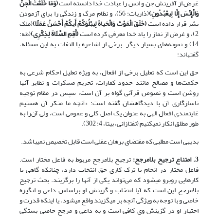
غرض از آفرینش جن و انس را عبادت خدا دانسته است
(
وَمَا خَلَقْتُ الْجِنَّ
وَالْإِنْسَ إِلَّا لِیعْبُدُونِ
)
(ذاریات: 56)، و نظام مرگ و زندگی را برای آزمودن
بشر قرار داده است
(
خَلَقَ الْمَوْتَ وَالْحَیاةَ لِیبْلُوَکُمْ أَیکُمْ أَحْسَنُ عَمَلًا
)
(ملک
2)، و غرض از نماز را یاد خدا معرفی کرده است
(
َأَقِمِ الصَّلَاةَ لِذِکْرِی
)
(طه:
14) و نمونه‌های بسیار دیگر. برخی از اشاعره با التفات به این مسئله،
گفته‏اند:
حق این است که تعلیل برخی از افعال، به ویژه تعلیل احکام شرعی به
حکمت‌ها و مصالح مانند حدود کفارات، تحریم مسکرات و نظایر آن‎ها
روشن است و نصوص قرآنی گواه بر آن است، سپس در مقام توجیه
ناسازگاری آن با دیدگاهشان گفته است: «آنچه ما منکر آن هستیم
غایتمندی افعال الهی به عنوان یک اصل کلی و عمومی است، ولی آن‌را به
طور مطلق انکار نمی‎کنیم (تفتازانی، بی‏تا، 4: 302).
بدیهی است مطلبی که مقتضای برهان عقلی است قابل تخصیص نمی‎باشد.
3. امتناع ترجیح بلامرجح:
ترجیح بلامرجح مربوط به فاعل مختار است.
فاعل مختار در انجام یا ترک کاری حق انتخاب دارد، چنان‎که گاهی با
کارهایی روبرو می‎شود که می‌تواند یکی از آن‎ها را برگزیند. بحث ترجیح
بلامرجح این است که آیا انتخاب و گزینش او براساس داعی و انگیزه
خاصی و با توجه به ویژگی آنچه بر می‏گزیند واقع می‎شود، یا این‎که قدرت و
اختیار او در گزینش وی کافی است و به داعی و مرجح خاصی بستگی