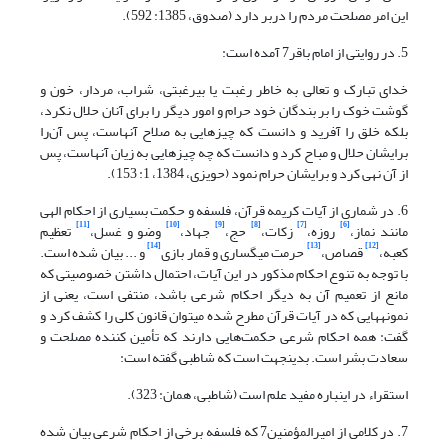
این امر مصلحت مردم را دربر دارد (صدوق، 1385: 592).
5. در روایتی از امام باقر7 آمده است:
خدای تبارک و تعالی به خاطر رغبت یا بی‏رغبتی، شراب، مردار، خون و
گوشت خوک را بر بندگان خود حرام و امور دیگر را برای آنان حلال نکرد،
بلکه خلق را آفرید و دانست که چیزهایی به صلاح آنهاست، پس آن‌را
برایشان حلال و مباح کرد و دانست که چه چیزهایی به زیان آنهاست، پس
از آن نهی کرد و برایشان حرام نمود (حویزی، 1384، 1: 153).
6. در شماری از آیات کریمه قرآن، فلسفه و حکمت بسیاری از احکام الهی
[11]
[10]
[9]
[8]
[7]
[6]
مانند نماز،
روزه،
زکات،
حج،
جهاد،
وضو و غسل،
تعظیم
[14]
[13]
[12]
کعبه،
قصاص،
حرمت میگساری و قمار بازی
و ... بیان شده است.
با توجه به تنوع احکام مذکور در این آیات، احتمال داشتن خصوصیتی که
مانع از تعمیم آن به دیگر احکام شرعی باشد، منتفی است، یعنی از
نمونه‎هایی که در آیات قرآن مطرح شده می‎توان قانون کلی را کشف کرد و
گفت: همه احکام شرعی حکمت‌هایی دارند که تأمین کننده مصلحت و
سعادت بشر است. بدین‎جهت است که شاطبی گفته است:
استقراء در این‎باره مفید علم است (شاطبی، همان: 323).
7. در کلامی از امیرالمؤمنین7 که فلسفه برخی از احکام شرعی بیان شده