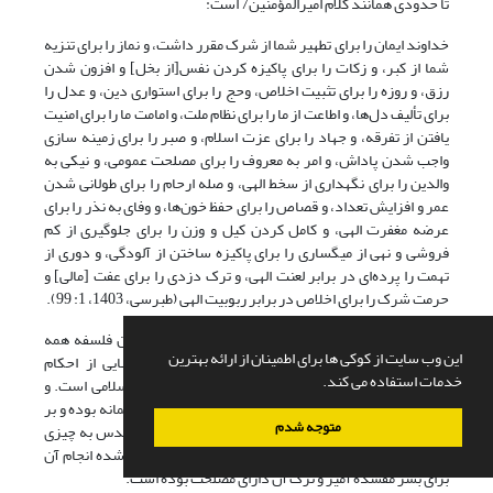
تا حدودی همانند کلام امیرالمؤمنین7 است:
خداوند ایمان را برای تطهیر شما از شرک مقرر داشت، و نماز را برای تنزیه
شما از کبر، و زکات را برای پاکیزه کردن نفس[از بخل] و افزون شدن
رزق، و روزه را برای تثبیت اخلاص، وحج را برای استواری دین، و عدل را
برای تألیف دل‌ها، و اطاعت از ما را برای نظام ملت، و امامت ما را برای امنیت
یافتن از تفرقه، و جهاد را برای عزت اسلام، و صبر را برای زمینه سازی
واجب شدن پاداش، و امر به معروف را برای مصلحت عمومی، و نیکی به
والدین را برای نگهداری از سخط الهی، و صله ارحام را برای طولانی شدن
عمر و افزایش تعداد، و قصاص را برای حفظ خون‌ها، و وفای به نذر را برای
عرضه مغفرت الهی، و کامل کردن کیل و وزن را برای جلوگیری از کم
فروشی و نهی از میگساری را برای پاکیزه ساختن از آلودگی، و دوری از
تهمت را پرده‌ای در برابر لعنت الهی، و ترک دزدی را برای عفت [مالی] و
حرمت شرک را برای اخلاص در برابر ربوبیت الهی (طبرسی، 1403، 1: 99).
روشن است که امیرالمؤمین
7
و فاطمه زهرا
3
درمقام بیان فلسفه همه
این وب سایت از کوکی ها برای اطمینان از ارائه بهترین
احکام شرعی نبوده‎اند، و آنچه بیان کرده‎اند نمونه‎هایی از احکام
خدمات استفاده می کند.
اعتقادی، عبادی، اخلاقی، اقتصادی، سیاسی، و اجتماعی اسلامی است. و
غرض بیان این مطلب بوده است که اوامر و نواهی الهی حکیمانه بوده و بر
متوجه شدم
اساس خیر و صلاح بشر صادر شده است. اگر در شرع مقدس به چیزی
امر شده خیر و صلاح بشر را دربر داشته و اگر چیزی نهی شده انجام آن
برای بشر مفسده آمیز و ترک آن دارای مصلحت بوده است.