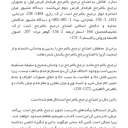
ندارد. قائلان به امتناع ترجیح بلامرجح طرفدار فرض اول، و مجوزان
ترجیح بلامرجح طرفدار فرض دوم می‌باشند. دیدگاه مشهور میان
اشاعره جواز ترجیح بلامرجح است (ر.ک: رازی، 1404: 238؛ جرجانی،
1412، 3: 156؛ تفتازانی، بی‏تا، 1: 481-482) و دیدگاه مشهور متکلمان
عدلیه و حکمای اسلامی امتناع ترجیح بلامرجح است (ر.ک:
تلخیص‏المحصل: 164؛ اسفار اربعه، 2: 134؛ گوهر مراد: 207؛ اصول
فلسفه و روش رئالیسم، 3: 131).
برخی از محققان، امتناع ترجیح بلامرجح را بدیهی و وجدانی دانسته و از
این‏جهت آن‌را با امتناع ترجّح بلامرجح یکسان شمرده‎اند:
ترجیح بلامرجح مانند ترجح بلامرجح نزد وجدان صحیح و سلیقه مستقیم
بدیهی است و وجود اختلاف میان آن دو مستلزم عدم بداهت نیست، زیرا
بدیهی قابل جلا و خفاست به سبب جلا و خفای تصورات اطراف و عدم
تمییز تام میان شیء و شبیه وی و میان مقارن و مقارن‏له و میان بالذات و
بالعرض (لاهیجی، 1372: 210).
با این حال بر امتناع ترجیح بلامرجح استدلال هم شده است.
یکی از استدلال‎ها پی‎آمدهای نادرست تجویز ترجیح بلامرجح است. پی‌آمد
عرفی نادرستی آن این است که باب تفهیم و تفاهم مسدود خواهد شد،
زیرا ممکن است کسی که سخن می‎گوید داعی و انگیزه خاصی نداشته
باشد، یا داعی او افهام مقصود خود به دیگران نباشد، و پی آمد نادرست