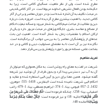
مطرح شده است، ولی از نظر ماهیت، مسأله‏ای کلامی است، زیرا به
حکیمانه بودن افعال تشریعی خداوند مربوط است. در آثار کلامی قدیمی
در مبحث تکلیف به آن اشاره شده است و در دوران معاصر و برخی از آثار
کلامی جدید، با اهمیت بیشتری مطرح گردیده است. امروزه بحث درباره
دین و عقلانیت از مباحث مهم کلامی به شمار می‏رود و مسأله تبعیّت احکام
از مصالح و مفاسد بشری، جایگاه ویژه‏ای در مبحث مزبور دارد و یکی از
ارکان اسلام با مقتضیات زمان به شمار آمده است. اهمیت این بحث
عده‏ای از پژوهشگران معاصر را به بررسی جوانب آن برانگیخته است.
نگارنده نیز بر آن است تا به مقتضای مسئولیت دینی و کلامی و در حد
بضاعت علمی، مسئله مزبور را مورد پژوهش و بررسی قرار دهد.
تعریف مفاهیم
شریعت در لغت به معنای راه روشن است. به مکان همواری که می‎توان از
آن به آب نهر دسترسی پیدا کرد و بدون ظرف از آن نوشید نیز شریعه
گفته می‎شود. همین معنا برای دین و آیین الهی استعاره شده و عقاید و
احکام الهی شریعت نامیده شده است (ابن‏فارس، 1418: 555؛ جوهری،
1432، 2: 957؛ فیومی، بی‏تا، 1: 374؛ ابراهیم مصطفی، بی‏تا، 1: 479؛ راغب
اصفهانی، بی‏تا: 258). چنان‎که فرموده است:
(
ثُمَّ جَعَلْنَاکَ عَلَى شَرِیعَةٍ مِنَ
الْأَمْرِ فَاتَّبِعْهَا
)
(جاثیه: 18) و نیز فرموده است:
(
لِکُلٍّ جَعَلْنَا مِنْکُمْ شِرْعَةً
وَمِنْهَاجًا
)
(مائده: 48).