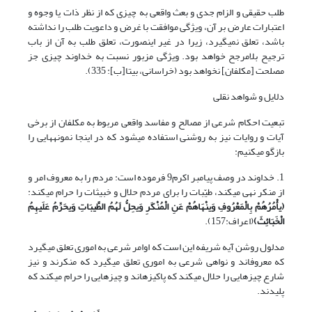
طلب حقیقی و الزام جدی و بعث واقعی به چیزی که از نظر ذات یا وجوه و
اعتبارات عارض بر آن، ویژگی موافقت با غرض و داعویت طلب را نداشته
باشد، تعلق نمی‎گیرد، زیرا در غیر این‎صورت، تعلق طلب به آن از باب
ترجیح بلامرجح خواهد بود. ویژگی مزبور نسبت به خداوند چیزی جز
مصلحت [مکلفان] نخواهد بود (خراسانی، بی‏تا[ب]: 335).
دلایل و شواهد نقلی
تبعیت احکام شرعی از مصالح و مفاسد واقعی مربوط به مکلفان از برخی
آیات و روایات نیز به روشنی استفاده می‎شود که در این‎جا نمونه‎هایی را
بازگو می‎کنیم:
1. خداوند در وصف پیامبر اکرم9 فرموده است: مردم را به معروف امر و
از منکر نهی می‏کند، طیّبات را برای مردم حلال و خبیثات را حرام می‏کند:
(
یأْمُرُهُمْ بِالْمَعْرُوفِ وَینْهَاهُمْ عَنِ الْمُنْکَرِ وَیحِلُّ لَهُمُ الطَّیبَاتِ وَیحَرِّمُ عَلَیهِمُ
الْخَبَائِثَ
)
(اعراف:157).
مدلول روشن آیه شریفه این است که اوامر شرعی به اموری تعلق می‎گیرد
که معروف‎اند و نواهی شرعی به اموری تعلق می‎گیرد که منکرند و نیز
شارع چیزهایی را حلال می‏کند که پاکیزه‎اند و چیزهایی را حرام می‏کند که
پلیدند.