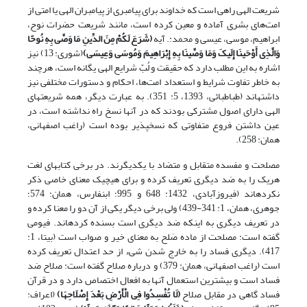
شریعت الهی راهی است که خداوند برای پیامبری از پیامبران الهی یا امتی از
امت‌های بشری آماده و معین کرده است، مانند شریعت حضرات نوح،
ابراهیم، موسی، عیسی و محمد:. آیه
(
شَرَعَ لَکُمْ مِنَ الدِّینِ مَا وَصَّى بِهِ نُوحًا
وَالَّذِی أَوْحَینَا إِلَیکَ وَمَا وَصَّینَا بِهِ إِبْرَاهِیمَ وَمُوسَى وَعِیسَى
)
(شوری: 13) نیز
اشاره به این مطلب دارد که حقیقت و لُبّ شرایع الهی یگانه است، هرچند
به خاطر تفاوت شرایط و استعداد امت‌ها، احکام و دستورات مختلفی نیز
داشته‎اند (طباطبائی، 1393، 5: 351). به عبارت دیگر، همه شریعت‎های
الهی دارای اصول مشترکی بودند که در آنها نسخ راه نداشته است، در
عین داشتن فروع متفاوتی که نسخ‏پذیر بوده است (راغب اصفهانی،
همان: 258).
مصلحت و مفسده متقابل و متضاد با یکدیگرند. در برخی کتاب‎های لغت
هریک را به ضد دیگری تعریف کرده و برای هیچ‎یک معنای خاصی ذکر
نکرده‎اند (فیروزآبادی، 1432: 648 و 995؛ ابن‏فارس، همان: 574؛
جوهری، همان، 1: 341-439) ولی برخی دیگر یکی از آن دو را معنا کرده و
در تعریف دیگری به این‎که ضد دیگری است بسنده کرده‎اند. فیومی
گفته است: مصلحت از ماده صَلح به معنای خیر و صواب است (بی‏تا، 1:
417). دیگری فساد را به خارج شدن شیء از حد اعتدال تعریف کرده
است (راغب اصفهانی، همان: 379) و درباره صلاح گفته است: صلاح ضد
فساد است و بیش‎ترین استعمال آن‎ها به افعال اختصاص دارد و در قرآن
فساد گاهی در مقابل صلاح
(
لَا تُفْسِدُوا فِی الْأَرْضِ بَعْدَ إِصْلَاحِهَا
)
(اعراف: