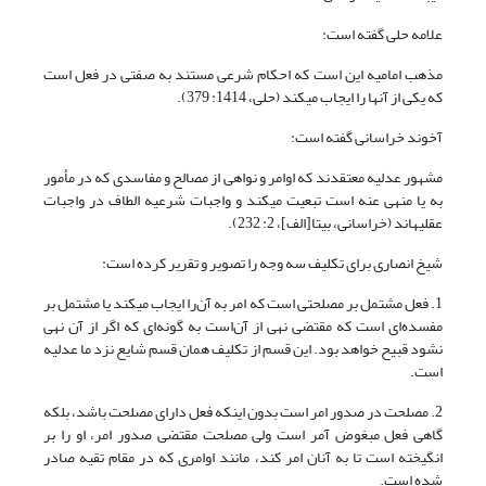
علامه حلی گفته است:
مذهب امامیه این است که احکام شرعی مستند به صفتی در فعل است
که یکی از آنها را ایجاب می‏کند (حلی، 1414: 379).
آخوند خراسانی گفته است:
مشهور عدلیه معتقدند که اوامر و نواهی از مصالح و مفاسدی که در مأمور
به یا منهی عنه است تبعیت می‏کند و واجبات شرعیه الطاف در واجبات
عقلیه‎اند (خراسانی، بی‏تا[الف]، 2: 232).
شیخ انصاری برای تکلیف سه وجه را تصویر و تقریر کرده است:
1. فعل مشتمل بر مصلحتی است که امر به آن‌را ایجاب می‏کند یا مشتمل بر
مفسده‌ای است که مقتضی نهی از آن‌است به گونه‌ای که اگر از آن نهی
نشود قبیح خواهد بود. این قسم از تکلیف همان قسم شایع نزد ما عدلیه
است.
2. مصلحت در صدور امر است بدون این‎که فعل دارای مصلحت باشد، بلکه
گاهی فعل مبغوض آمر است ولی مصلحت مقتضی صدور امر، او را بر
انگیخته است تا به آنان امر کند، مانند اوامری که در مقام تقیه صادر
شده است.