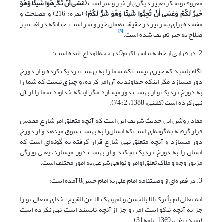
معروف و منکر تعبیر دیگری از خیر و شر است
(
عَسَى أَنْ تَکْرَهُوا شَیئًا وَهُوَ
خَیرٌ لَکُمْ وَعَسَى أَنْ تُحِبُّوا شَیئًا وَهُوَ شَرٌّ لَکُمْ
)
(بقره: 216) و مصلحت و
مفسده برای بشر نیز در حقیقت همان خیر و شر است. چنان‎که در لغت نیز
[5]
صلاح به خیر تعریف شده است.
2. در فرازی از خطبه پیامبر اکرم9 در حجة‏الوداع آمده است:
آگاه باشید که چیزی نیست که شما را به بهشت نزدیک کرده و از دوزخ
دور می‎سازد مگر این‎که خداوند به آن امر کرده، و چیزی نیست که شما را
به دوزخ نزدیک و از بهشت دور می‎سازد مگر این‎که خداوند شما را از آن
نهی کرده است (کلینی، 1388، 2: 74).
مفاد روشن این حدیث شریف این است که آنچه متعلق امر شارع مقدس
قرار گرفته به گونه‌ای است که انسان‌را به بهشت سوق می‎دهد و از دوزخ
دور می‎سازد و آنچه متعلق نهی شارع قرار گرفته به گونه‌ای است که
انسان‌ را به دوزخ نزدیک می‏کند و از بهشت دور می‎سازد، یعنی ویژگی
مزبور وجه و ملاک تعلق اوامر و نواهی شرعی به امور مختلف است.
3. در فقره‌ای از وصیت‎نامه امام علی به امام حسن8 آمده است:
انه تعالی لم یأمرک الا بالحسن و لم ینهک الا عن القبیح؛ خدای متعال تو را
جز به آنچه نیکو است امر، و جز از آنچه ناپسند است نهی نکرده است
(سید رضی، 1369، نامه31).