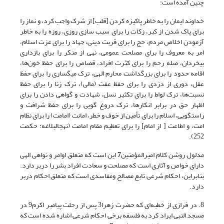
چنین آمده است:
خداوند ایمان ‌را به خاطر پاکیزه کردن [قلب] از شرک واجب کرد، و نماز را
برای پاک شدن از کبر، زکات را برای سبب سازی روزی، روزه را به خاطر
آزمودن اخلاص مردم، حج را برای قربت دینی، جهاد را برای عزت اسلام،
امر به معروف را برای مصلحت عمومی، نهی از منکر را برای بازداری
بی‎خردان، صله رحم را برای کثرت افراد، قصاص را برای حفظ خون‌ها،
اقامه حدود را برای بزرگداشت محارم الهی، ترک میگساری را برای حفظ
عقل، دوری از دزدی را برای حفظ عفت (مالی)، ترک زنا را برای حفظ
نسبت‌ها، ترک لواط را برای تکثیر نسل، شهادت و گواهی دادن را برای
اظهار حق در برابر انکارها، ترک دروغ گویی را برای حفظ شرافت و
راست‎گویی، اسلام را برای تأمین از خوف و خطر، امانت (امامت) را برای نظام
امت، و اطاعت [ از امام] را برای تعظیم مقام امامت (نهج‏البلاغه: حکمت
252).
مدلول روشن کلام امیرالمؤمنین
7
این است که متعلق اوامر و نواهی الهی
دارای خواص و آثاری است که مصلحت و سعادت افراد بشر را دربر دارد.
بنابراین، احکام شرعی تابع مصالح ومفاسدی است که متعلق احکام دربر
دارد.
8. در فرازی از خطبه‌ای که حضرت زهرا3 پس از رحلت پیامبر اکرم9 در
مسجد النبی ایراد کرد به فلسفه برخی احکام شرعی اشاره شده است که