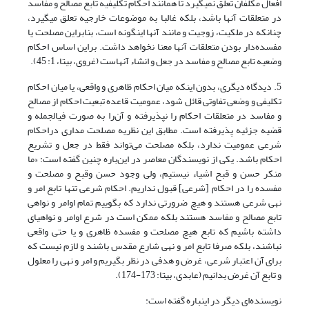
افعال مکلفان تعلق نمی‎گیرد تا همانند احکام تکلیفیه تابع مصالح و مفاسد
در متعلقات آنها باشد، بلکه غالبا به موضوعات خارجیه تعلق می‎گیرد،
چنان‎که در ملکیت، زوجیت و مانند آنها این‎گونه است، بنابراین مصلحت یا
مفسده‌دار بودن متعلقات آنها معنا نخواهد داشت. براین اساس احکام
وضعیه تابع مصالح و مفاسد در جعل و انشاء آنهاست (غروی، بی‏تا، 1: 45).
5. دیدگاه دیگری، بدون این‎که میان احکام ظاهری و واقعی، یا میان احکام
تکلیفی و وضعی تفاوتی قائل شود، عمومیت قاعده تبعیت احکام از مصالح
و مفاسد در متعلقات احکام را نپذیرفته و آن‌را به صورت فی‎الجمله و
قضیه جزئیه پذیرفته است. مطابق این نظریه مصلحت مداری دراحکام
شرعی عمومیت ندارد، بلکه مصلحت می‌تواند فقط در جعل و تشریع
احکام باشد. یکی از نویسندگان معاصر در این‌باره چنین گفته است: «ما
منکر حسن و قبح اشیاء نیستیم، ولی وجود حسن وقبح و مصلحت و
مفسده را در احکام [شرعی] قبول نداریم. احکام شرعی تنها تابع امر و
نهی شرعی هستند و هیچ ضرورتی ندارد که بگوییم تمام اوامر و نواهی
تابع مصالح و مفاسد هستند بلکه ممکن است در شرع اوامر و نواهی‎ای
داشته باشیم که تابع هیچ مصلحت و مفسده ظاهری و یا حتی واقعی
نباشند، بلکه صرفا تابع امر و نهی شارع مقدس باشند و لازم نیست که
برای آن اعتبار شرعی، غرض و هدفی در نظر بگیریم و امر و نهی را معلول
و تابع آن غرض بدانیم (عابدی، بی‏تا: 173-174).
نویسنده‌ای دیگر در این‎باره گفته است: