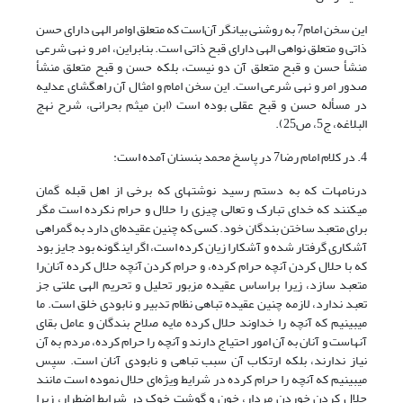
این سخن امام7 به روشنی بیانگر آن‌است که متعلق اوامر الهی دارای حسن
ذاتی و متعلق نواهی الهی دارای قبح ذاتی است. بنابراین، امر و نهی شرعی
منشأ حسن و قبح متعلق آن دو نیست، بلکه حسن و قبح متعلق منشأ
صدور امر و نهی شرعی است. این سخن امام و امثال آن راهگشای عدلیه
در مسأله حسن و قبح عقلی بوده است (ابن میثم بحرانی، شرح نهج
البلاغه، ج5، ص25).
4. در کلام امام رضا7 در پاسخ محمد بن‏سنان آمده است:
درنامه‎ات که به دستم رسید نوشته‎ای که برخی از اهل قبله گمان
می‎کنند که خدای تبارک و تعالی چیزی را حلال و حرام نکرده است مگر
برای متعبد ساختن بندگان خود. کسی که چنین عقیده‌ای دارد به گمراهی
آشکاری گرفتار شده و آشکارا زیان کرده است، اگر این‎گونه بود جایز بود
که با حلال کردن آنچه حرام کرده، و حرام کردن آنچه حلال کرده آنان‌را
متعبد سازد، زیرا براساس عقیده مزبور تحلیل و تحریم الهی علتی جز
تعبد ندارد، لازمه چنین عقیده تباهی نظام تدبیر و نابودی خلق است. ما
می‎بینیم که آنچه را خداوند حلال کرده مایه صلاح بندگان و عامل بقای
آنهاست و آنان به آن امور احتیاج دارند و آنچه را حرام کرده، مردم به آن
نیاز ندارند، بلکه ارتکاب آن سبب تباهی و نابودی آنان است. سپس
می‎بینیم که آنچه را حرام کرده در شرایط ویژه‌ای حلال نموده است مانند
حلال کردن خوردن مردار، خون و گوشت خوک در شرایط اضطرار، زیرا