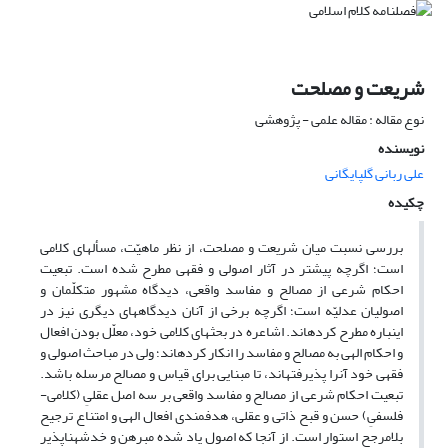
شریعت و مصلحت
نوع مقاله : مقاله علمی - پژوهشی
نویسنده
علی ربانی گلپایگانی
چکیده
بررسی نسبت میان شریعت و مصلحت، از نظر ماهیّت، مسأله‏ای کلامی
است؛ اگرچه پیش‏تر در آثار اصولی و فقهی مطرح شده است. تبعیت
احکام شرعی از مصالح و مفاسد واقعی، دیدگاه مشهور متکلّمان و
اصولیان عدلیّه است؛ اگرچه برخی از آنان دیدگاه‏های دیگری نیز در
این‏باره مطرح کرده‏اند. اشاعره در بحث‏های کلامی خود، معلّل بودن افعال
و احکام الهی به مصالح و مفاسد را انکار کرده‏اند؛ ولی در مباحث اصولی و
فقهی خود آن‏را پذیرفته‏اند، تا مبنایی برای قیاس و مصالح مرسله باشد.
تبعیت احکام شرعی از مصالح و مفاسد واقعی بر سه اصل عقلیِ (کلامی-
فلسفیِ) حسن و قبح ذاتی و عقلی، هدف‏مندی افعال الهی و امتناع ترجیح
بلامرجح استوار است. از آنجا که اصول یاد شده مبرهن و خدشه‏ناپذیر