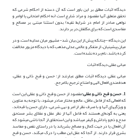
دیدگاه اثبات مطلق بر این باور است که آن دسته از احکام شرعی که
تحقق متعلق آن‎ها مقصود و مراد شارع است (نه احکام امتحانی یا اوامر و
نواهی صادر از امام در شرایط تقیه) بدون استثنا مبتنی بر مصالح و
مفاسدی است که برای مکلفان در بر دارند.
این دیدگاه -چنان‎که پیش از این بیان شد- مشهور میان عدلیه است، و در
میان پیشینیان، از متفکر و عالمی عدلی مذهب که با دیدگاه مزبور مخالفت
کرده باشد، نام برده نشده است.
مبانی عقلی دیدگاه اثبات
مبانی عقلی دیدگاه اثبات مطلق عبارتند از: حسن و قبح ذاتی و عقلی،
هدفمندی افعال الهی و امتناع ترجیح بلامرجح.
1. حسن و قبح ذاتی و عقلی:
مقصود از حسن و قبح ذاتی و عقلی این است
که افعالی که از فاعل عاقل، عالم و مختار صادر می‎شود، با توجه به عناوین
و ویژگی‎های آن‎ها و با صرف نظر از امر و نهی شرعی، دارای حسن یا قبح‎اند،
یعنی به گونه‌ای هستند که فاعل آن‎ها از نظر عقل و عقلای بشر مستحق
مدح و ذم و پاداش و کیفر می‎باشد و این استحقاق از آنجا ناشی می‎شود که
آن افعال یا در جهت کمال و مصالح بشری‎اند یا در راستای نقص و مفاسد
بشری قرار دارند. از آنجا که عقل این مطلب را درک می‏کند، حسن و قبح