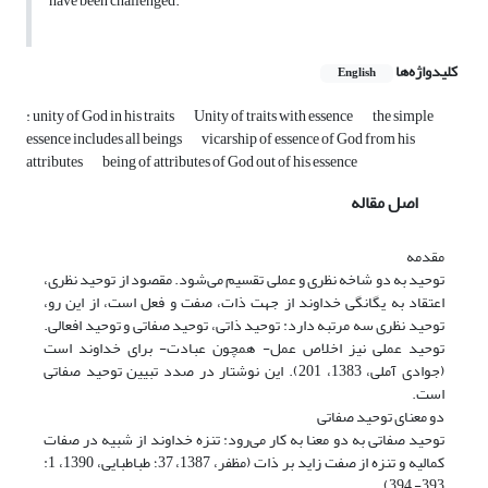
have been challenged.
کلیدواژه‌ها
English
: unity of God in his traits
Unity of traits with essence
the simple
essence includes all beings
vicarship of essence of God from his
attributes
being of attributes of God out of his essence
اصل مقاله
مقدمه
توحید به دو شاخه نظری و عملی تقسیم می‌شود. مقصود از توحید نظری،
اعتقاد به یگانگی خداوند از جهت ذات، صفت و فعل است، از این رو،
توحید نظری سه مرتبه دارد: توحید ذاتی، توحید صفاتی و توحید افعالی.
توحید عملی نیز اخلاص عمل- همچون عبادت- برای خداوند است
(جوادی آملی، 1383، 201). این نوشتار در صدد تبیین توحید صفاتی
است.
دو معنای توحید صفاتی
توحید صفاتی به دو معنا به کار می‌رود: تنزه خداوند از شبیه در صفات
کمالیه و تنزه از صفت زاید بر ذات (مظفر، 1387، 37؛ طباطبایی، 1390، 1:
393- 394).