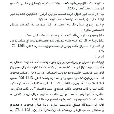
خداوند باشد لازم می‌شود که خداوند نسبت به آن، قابل و فاعل باشد، و
این محال است (همان، 236).
ب) در ذات غیر حلول کرده است، در این فرض، حکم این معنا به غیر
ارتباط دارد؛ زیرا وصف آن است، نه خداوند (همان).
ج) در چیزی حلول نکرده است، در این صورت به خداوند متعال
اختصاص ندارد.
دلیل سوم: به اجماع، اثبات قدمایی غیر از خداوند باطل است.
دلیل چهارم: اگر قدرت- مثلا- قدیم باشد صفت قدرت برای صفت بودن
از ذات و ذات برای ذات بودن از صفت اولویت ندارد (حلی، 1363، 72-
75).
4. حال
ابوهاشم معتزلی و پیروانش بر این باور بوده‌اند که خداوند متعال به
قادر، عالم و حیّ از این جهت توصیف می‌شود که ذات او به احوالی همچون
قادریت، عالمیت، حیّیت و موجودیت اختصاص دارد، و حال، صفت موجود
است بدون این که خود، موجود یا معدوم باشد (حلی، 1413، 296، همو،
1363، 74- 73؛ سیوری، 1405، 216؛ طباطبایی، بی‎تا، 21). به بیان دیگر،
ذات الهی با ذات موجود امکانی مساوی است و امتیاز آن با ذات ممکن در
حالتی به نام الوهیت است، و این حالت مستلزم احوال اربعه: قادریت،
عالمیت، حیّیت و موجودیت می‌شود (سیوری، 1365، 24).
اولا: این دیدگاه مبنای نادرستی دارد؛ زیرا میان موجود و معدوم
واسطه‌ای به نام حال فرض شده‌ (همان؛ صدرالمتألهین، 1981، 1: 76)، به