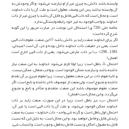
وابسته باشد ذاتش به چیزی غیر از او نیازمند می‌شود؛ و اگر وجودش به
آن وابسته نباشد پس این وصف، معلول است و علت آن یا ذات خداوند
است، و محال است که ذات الهی فاعل و قابل آن باشد یا چیزی غیر از ذات
خداوند، و واجب الوجود به غیر خود رابطه وابستگی ندارد.
علامه حلی (726 ق) استدلال ابن نوبخت در عبارت مزبور را این گونه
شرح کرده است:
اگر برای خداوند صفت زاید بر ذاتش باشد: أ) این صفت، مقوم ذات الهی
است، یعنی در حقیقت ذات خداوند داخل بوده و جزء آن است (عبیدلی،
1381، 296)؛ ب) بر ذات عارض می‌شود، یعنی از ذات الهی خارج است
(همان).
احتمال «أ» باطل است؛ زیرا اولا لازم می‌شود خداوند به این صفت نیاز
داشته باشد و نیازمند ممکن الوجود است، و واجب متعال، ممکن نیست،
و ثانیا تقوم ذات بر این صفت معقول نیست؛ زیرا مقوم چیزی بر آن تقدم
داشته و متبوع است، ولی صفت از موصوف تاخر داشته و تابع است، اگر
صفت، مقوم موصوف باشد این صفت، متقدم و متأخر و تابع و متبوع
می‌گردد، و این محال است (همان).
احتمال «ب» نیز باطل است؛ زیرا در این صورت، صفت زاید بر ذات
خداوند ممکن الوجود می‌شود، و علت آن یا ذات الهی است یا غیر آن،
احتمال اول باطل است؛ و گرنه شی واحد- ذات خداوند- نسبت به صفت
زایدش قابل و فاعل خواهد بود، و این محال است؛ به دلیل این که نسبت
قابل به مقبول، امکان و نسبت فاعل به فعل، وجوب است، و انتساب شیء