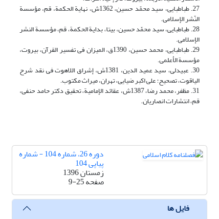
27. طباطبایی، سید محمّد حسین، 1362ش، نهایة الحکمة، قم، مؤسسة
النّشر الإسلامی.
28. طباطبایی، سید محمّد حسین، بی‎تا، بدایة الحکمة، قم، مؤسسة النشر
الإسلامی.
29. طباطبایی، محمد حسین، 1390ق، المیزان فی تفسیر القرآن، بیروت،
مؤسسة الأعلمی.
30. عبیدلى‏، سید عمید الدین، 1381ش، إشراق اللاهوت فی نقد شرح
الیاقوت، تصحیح: على اکبر ضیایى‏، تهران، میراث مکتوب.
31. مظفر، محمد رضا، 1387ش، عقائد الإمامیة، تحقیق دکتر حامد حنفى‏،
قم، انتشارات انصاریان‏.
دوره 26، شماره 104 - شماره
پیاپی 104
زمستان 1396
صفحه
9-25
فایل ها