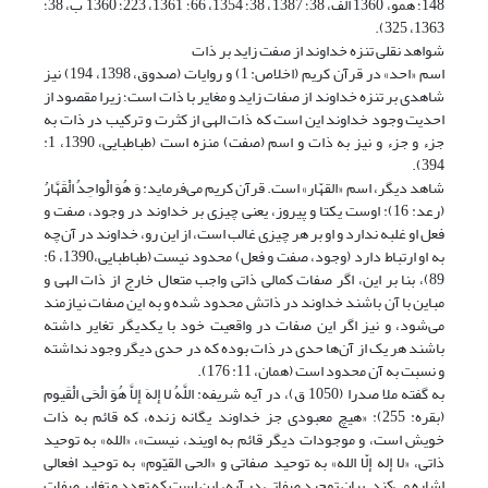
148؛ همو، 1360 الف، 38؛ 1387، 38؛ 1354، 66؛ 1361، 223؛ 1360 ب، 38؛
1363، 325).
شواهد نقلی تنزه خداوند از صفت زاید بر ذات
اسم «احد» در قرآن کریم (اخلاص: 1) و روایات (صدوق، 1398، 194) نیز
شاهدی بر تنزه خداوند از صفات زاید و مغایر با ذات است؛ زیرا مقصود از
احدیت وجود خداوند این است که ذات الهی از کثرت و ترکیب در ذات به
جزء و جزء و نیز به ذات و اسم (صفت) منزه است (طباطبایی، 1390، 1:
394).
شاهد دیگر، اسم «القهّار» است. قرآن کریم می‌فرماید: وَ هُوَ الْواحِدُ الْقَهَّارُ
(رعد: 16): اوست یکتا و پیروز، یعنی چیزی بر خداوند در وجود، صفت و
فعل او غلبه ندارد و او بر هر چیزی غالب است، از این رو، خداوند در آن‌چه
به او ارتباط دارد (وجود، صفت و فعل) محدود نیست (طباطبایی،1390، 6:
89)، بنا بر این، اگر صفات کمالی ذاتی واجب متعال خارج از ذات الهی و
مباین با آن باشند خداوند در ذاتش محدود شده و به این صفات نیازمند
می‌شود، و نیز اگر این صفات در واقعیت خود با یکدیگر تغایر داشته
باشند هر یک از آن‌ها حدی در ذات بوده که در حدی دیگر وجود نداشته
و نسبت به آن محدود است (همان، 11: 176).
به گفته ملا صدرا (1050 ق)، در آیه شریفه: اللَّهُ لا إِلهَ إِلاَّ هُوَ الْحَی الْقَیوم
(بقره: 255): «هیچ معبودى جز خداوند یگانه زنده، که قائم به ذات
خویش است، و موجودات دیگر قائم به اویند، نیست»، «الله» به توحید
ذاتی، «لا إله إلّا الله» به توحید صفاتی و «الحی القیّوم» به توحید افعالی
اشاره می‌کند. بیان توحید صفاتی در آیه، این است که تعدد و تغایر صفات