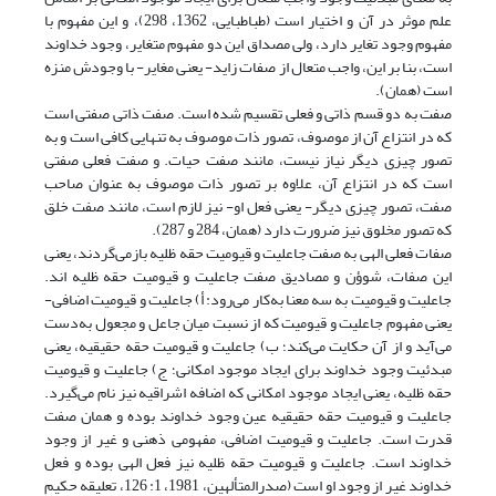
علم موثر در آن و اختیار است (طباطبایی، 1362، 298)، و این مفهوم با
مفهوم وجود تغایر دارد، ولی مصداق این دو مفهوم متغایر، وجود خداوند
است، بنا بر این، واجب متعال از صفات زاید- یعنی مغایر- با وجودش منزه
است (همان).
صفت به دو قسم ذاتی و فعلی تقسیم شده است. صفت ذاتی صفتی است
که در انتزاع آن از موصوف، تصور ذات موصوف به تنهایی کافی است و به
تصور چیزی دیگر نیاز نیست، مانند صفت حیات. و صفت فعلی صفتی
است که در انتزاع آن، علاوه بر تصور ذات موصوف به عنوان صاحب
صفت، تصور چیزی دیگر- یعنی فعل او- نیز لازم است، مانند صفت خلق
که تصور مخلوق نیز ضرورت دارد (همان، 284 و 287).
صفات فعلی الهی به صفت جاعلیت و قیومیت حقه ظلیه بازمی‌گردند، یعنی
این صفات، شوؤن و مصادیق صفت جاعلیت و قیومیت حقه ظلیه ‌اند.
جاعلیت و قیومیت به سه معنا به‌کار می‌رود: أ) جاعلیت و قیومیت اضافی-
یعنی مفهوم جاعلیت و قیومیت که از نسبت میان جاعل و مجعول به‌دست
می‌آید و از آن حکایت می‌کند؛ ب) جاعلیت و قیومیت حقه حقیقیه، یعنی
مبدئیت وجود خداوند برای ایجاد موجود امکانی؛ ج) جاعلیت و قیومیت
حقه ظلیه، یعنی ایجاد موجود امکانی که اضافه اشراقیه نیز نام می‌گیرد.
جاعلیت و قیومیت حقه حقیقیه عین وجود خداوند بوده و همان صفت
قدرت است. جاعلیت و قیومیت اضافی، مفهومی ذهنی و غیر از وجود
خداوند است. جاعلیت و قیومیت حقه ظلیه نیز فعل الهی بوده و فعل
خداوند غیر از وجود او است (صدرالمتألهین، 1981، 1: 126، تعلیقه حکیم