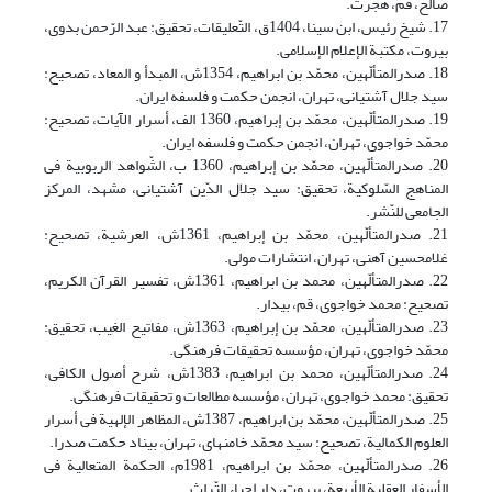
صالح، قم، هجرت.
17. شیخ رئیس، ابن سینا، 1404ق، التّعلیقات، تحقیق: عبد الرّحمن بدوی،
بیروت، مکتبة الإعلام الإسلامی.
18. صدرالمتألّهین، محمّد بن ابراهیم، 1354ش، المبدأ و المعاد، تصحیح:
سید جلال آشتیانی، تهران، انجمن حکمت و فلسفه ایران.
19. صدرالمتألّهین، محمّد بن إبراهیم، 1360 الف، أسرار الآیات، تصحیح:
محمّد خواجوی، تهران، انجمن حکمت و فلسفه ایران.
20. صدرالمتألّهین، محمّد بن إبراهیم، 1360 ب، الشّواهد الربوبیة فی
المناهج السّلوکیة، تحقیق: سید جلال الدّین آشتیانی، مشهد، المرکز
الجامعی للنّشر.
21. صدرالمتألّهین، محمّد بن إبراهیم، 1361ش، العرشیة، تصحیح:
غلامحسین آهنی، تهران، انتشارات مولی.
22. صدرالمتألّهین، محمد بن ابراهیم‏، 1361ش، تفسیر القرآن الکریم،
تصحیح: محمد خواجوی، قم، بیدار.
23. صدرالمتألّهین، محمّد بن إبراهیم، 1363ش، مفاتیح الغیب، تحقیق:
محمّد خواجوی، تهران، مؤسسه تحقیقات فرهنگى.
24. صدر‌المتألّهین، محمد بن ابراهیم‏، 1383ش، شرح أصول الکافی،
تحقیق: محمد خواجوی، تهران، مؤسسه مطالعات و تحقیقات فرهنگى‏.
25. صدرالمتألّهین، محمّد بن ابراهیم، 1387ش، المظاهر الإلهیة فی أسرار
العلوم الکمالیة، تصحیح: سید محمّد خامنه‏ای، تهران، بیناد حکمت صدرا.
26. صدر‌المتألّهین، محمّد بن ابراهیم، 1981م، الحکمة المتعالیة فی
الأسفار العقلیة الأربعة، بیروت، دار إحیاء التّراث.