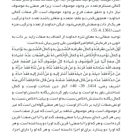
کمالی مستلزم تعدد در وجود موصوف است؛ زیرا هر صفتی به موصوف
نیاز دارد و تحقق صفت فرع بر وجود موصوف است، اگر صفات کمالی
خداوند- همچون قدرت و علم- متعدد و متغایر باشند تعدد خدا و ترکیب
هر یک از ذات و صفتش لازم می‌شود، لیکن خداوند از تعدد و ترکیب منزه
است (1361، 4: 55).
توحید صفاتی به معنای تنزه خداوند از اتصاف به صفات زاید بر ذات به
خوبی در فرمایش امام امیرالمؤمنین علی چنین بیان شده است:
أوَّلُ الدِّینِ مَعْرِفَتُهُ وَ کمَالُ مَعْرِفَتِهِ التَّصْدِیقُ بِهِ وَ کمَالُ‏ التَّصْدِیقِ‏ بِهِ‏ تَوْحِیدُهُ‏
وَ کمَالُ تَوْحِیدِهِ الْإِخْلَاصُ لَهُ وَ کمَالُ الْإِخْلَاصِ لَهُ نَفْی الصِّفَاتِ عَنْهُ؛ لِشَهَادَةِ
کلِّ صِفَةٍ أَنَّهَا غَیرُ الْمَوْصُوفِ وَ شَهَادَةِ کلِّ مَوْصُوفٍ أَنَّهُ غَیرُ الصِّفَةِ، فَمَنْ
وَصَفَ اللَّهَ سُبْحَانَهُ فَقَدْ قَرَنَهُ، وَ مَنْ قَرَنَهُ فَقَدْ ثَنَّاهُ، وَ مَنْ ثَنَّاهُ فَقَدْ جَزَّأَهُ، وَ
مَنْ جَزَّأَهُ فَقَدْ جَهِلَهُ، وَ مَنْ‏ جَهِلَهُ فَقَدْ أَشَارَ إِلَیهِ، وَ مَنْ أَشَارَ إِلَیهِ فَقَدْ حَدَّهُ، وَ
مَنْ حَدَّهُ فَقَدْ عَدَّه، وَ مَنْ قَالَ فِیمَ فَقَدْ ضَمَّنَهُ، وَ مَنْ قَالَ عَلَا مَ فَقَدْ أَخْلَى مِنْه
(شریف رضی، 1414، 39- 40): آغاز دین شناخت اوست، و کمال
شناختش باور به او است، و نهایت باور کردنش یگانه دانستن او است، و
کمال یگانه دانستنش اخلاص نسبت به او است، و نهایت اخلاص نسبت به
او نفى صفات (زاید بر ذات) از اوست؛ زیرا هر صفتى گواه این است که غیر
از موصوف است، و هر موصوفى شاهد بر این است که غیر از صفت است.
پس هر کس خداى سبحان را با صفتى وصف کند او را (با این صفت) قرین
کرده است، و هر که او را (با صفتی) قرین کند او را دو پنداشته است، و هر
که او را دو پندارد برای او اجزا دانسته است، و هر که او را داراى اجزاء