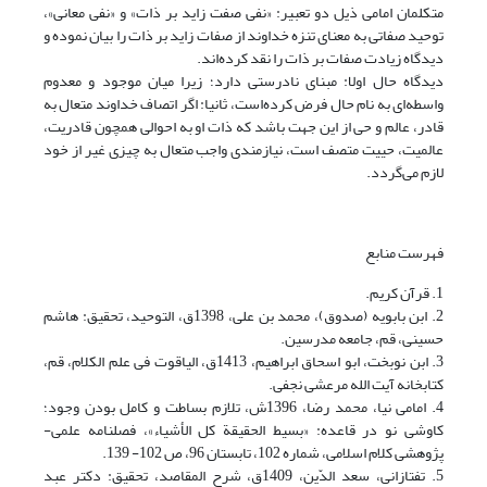
متکلمان امامی ذیل دو تعبیر: «نفی صفت زاید بر ذات» و «نفی معانی»،
توحید صفاتی به معنای تنزه خداوند از صفات زاید بر ذات را بیان نموده و
دیدگاه زیادت صفات بر ذات را نقد کرده‌اند‌.
دیدگاه حال اولا: مبنای نادرستی دارد؛ زیرا میان موجود و معدوم
واسطه‌ای به نام حال فرض کرده‌است، ثانیا: اگر اتصاف خداوند متعال به
قادر، عالم و حی از این جهت باشد که ذات او به احوالی همچون قادریت،
عالمیت، حییت متصف است، نیازمندی واجب متعال به چیزی غیر از خود
لازم می‌گردد.
فهرست منابع
1. قرآن کریم.
2. ابن بابویه (صدوق)، محمد بن علی، 1398ق، التوحید، تحقیق: هاشم
حسینی، قم، جامعه مدرسین.
3. ابن نوبخت‏، ابو اسحاق ابراهیم، 1413ق، الیاقوت فی علم الکلام‏، قم،
کتابخانه آیت الله مرعشى نجفى.
4. امامی نیا، محمد رضا، 1396ش، تلازم بساطت و کامل بودن وجود؛
کاوشی نو در قاعده: «بسیط الحقیقة کل الأشیاء»، فصلنامه علمی-
پژوهشی کلام اسلامی، شماره 102، تابستان 96، ص 102- 139.‏
5. تفتازانی، سعد الدّین، 1409ق، شرح المقاصد، تحقیق: دکتر عبد