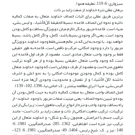
سبزواری؛ 6: 119، تعلیقه همو).
برهان عقلی تنزه خداوند از صفت زاید بر ذات
برترین طریق عقلی برای اثبات اتصاف خداوند متعال به صفات کمالیه
ذاتیه و نحوه این اتصاف، قاعده «بسیط الحقیقة کلّ‌الأشیاء، و لیس بشیء
منها» است. قاعده مزبور بیانگر تلازم میان دو ویژگی بساطت و کامل بودن
وجود است، یعنی اگر وجودی بسیط باشد، کامل، و اگر کامل باشد، بسیط
خواهد بود. با توجه به این که در عالم هستی فقط وجود خداوند دو ویژگی
مزبور را دارد و وجود امکانی، مرکب و ناقص است، قاعده به طور حقیقی
فقط بر وجود واجب متعال صادق است. مقصود از طرف اول قاعده این
است که وجود واجب متعال حقیقتی بسیط بوده و از هر گونه ترکیب
ماهوی منزه است و مقصود از طرف دوم این است که وجود خداوند متعال
کامل بوده و کمال وجودی موجودات امکانی را به نحو اعلی و اشرف
داشته (کلّ الأشیاء) و از نقصان و محدودیت وجودی آن‌ها منزه است
(لیس بشیء منها) (برای مطالعه بیشتر ر. ک: امامی نیا، 1396، 102- 139)‏.
اصل اتصاف واجب متعال به صفات کمالیه ذاتیه به جهت کامل بودن آن
بوده و تبیین نحوه اتصاف- یعنی عینیت صفات مزبور با وجود خداوند- از
راه بساطت وجود واجب و تنزه از انواع ترکیب ماهوی است؛ زیرا یکی از این
ترکیبات، ترکیب ماهیت امکانی از ذات و صفت زاید بر ذات است- مانند
ترکیب جسم با اعراضش، همچون رنگ و شکل- و خداوند متعال از این
ترکیب نیز منزه است (طباطبایی، 1362، 285؛ صدرالمتألهین، 1981، 6:
140؛ نیز ر. ک: شیخ رئیس، 1404، 49؛ صدرالمتألهین، 1981، 6: 123-