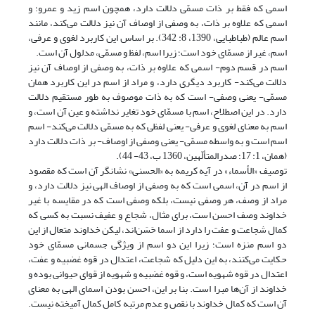
اسمی که فقط بر ذات مسمّی دلالت دارد، همچون اسم زید و عمرو؛ و
اسمی که علاوه بر ذات، به وصفی از اوصاف آن نیز دلالت می‌کند، مانند
اسم عالم (طباطبایی، 1390، 8: 342). بر اساس این کاربرد لغوی و عرفی،
اسم، غیر از مسمّای خود است؛ زیرا اسم، لفظ و مسمّی، مدلول آن است.
اسم در قسم دوم- اسمی که علاوه بر ذات، به وصفی از اوصاف آن نیز
دلالت می‌کند- کاربرد دیگری دارد، و مراد از اسم در این کاربرد همان
مسمّی- یعنی وصفی- است که به ذات موصوف به طور مستقیم دلالت
دارد. در این اصطلاح، اسم با مسمّای خود تغایر نداشته و عین آن است، و
اسم به معنای لغوی و عرفی- یعنی لفظی که به مسمّی دلالت می‌کند- اسم
اسم است و به واسطه مسمّی- یعنی وصفی از اوصاف- بر ذات دلالت دارد
(همان، 1: 17؛ صدرالمتألّهین، 1360 ب، 43- 44).
توصیف «الأسماء» در آیه کریمه به «الحسنی» نشانگر آن است که مقصود
از اسم در آن، اسمی است که به وصفی از اوصاف الهی نیز دلالت دارد، و
مراد از وصف، هر وصفی نیست، بلکه وصفی است که در مقایسه با غیر
خداوند وصف احسن است، برای مثال، شجاع و عفیف نسبت به کسی که
کمال شجاعت و عفت را دارد از اسما حَسَن‌اند، لیکن خداوند متعال از این
دو اسم منزه است؛ زیرا این دو اسم از ویژگی جسمانی مسمّای خود
حکایت می‌کنند، به این دلیل که شجاعت، اعتدال در قوه غضبیه و عفت،
اعتدال در قوه شهویه است، و قوه غضبیه و شهویه از قوای حیوانی بوده و
خداوند از آن‌ها مبرا است. بنا بر این، احسن بودن اسمای الهی به معنای
آن است که کمال خداوند با نقص و عدم مرتبه کامل کمال آمیخته نیست.