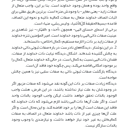
واقع واحد بوده و همان وجود خداوند است. بنا بر این، واجب متعال از
صفات زاید- یعنی مغایر- با وجودش منزه است. برترین طریق عقلی برای
اثبات اتصاف خداوند متعال به صفات کمالیه ذاتیه و نحوه این اتصاف،
قاعده «بسیط الحقیقة کلّ‌الأشیاء، و لیس بشیء منها» است.
برخی از اسمای حسنای الهی- همچون «أحد» و «القهّار»- نیز شاهدی بر
عینیت صفات ذاتی الهی با وجود خداوند است. امیر المؤمنین تنزه خداوند
از صفات زاید بر ذات را لازمه مستقیم «کمال اخلاص» دانسته‌اند.
2. در این نوشتار، دیدگاه‌های نادرست در باره صفات ثبوتی ذاتی خداوند
به چالش گشیده شده‌اند. اشکال دیدگاه نیابت ذات خداوند از صفات،
فقدان ذات الهی نسبت به کمال است، در حالی که خداوند متعال، کمال را
بر موجود امکانی افاضه می‌کند، پس چگونه خود فاقد آن است.
دیدگاه بازگشت صفات ثبوتی ذاتی به صفات سلبی نیز با همین چالش
مواجه است.
دیدگاه زیادت صفات بر ذات این گونه نقد می‌شود که صفات مزبور اگر
در وجودشان به علت نیاز نداشته باشند، در این فرض، هشت واجب
الوجود بالذات تحقق خواهد داشت، لیکن واجب الوجود بالذات واحد
است. و اگر علت آن‌ها ذات الهی باشد لازم می‌شود که ذات خداوند که
فاقد این صفات است آن‌ها را بر خود افاضه کند، و این محال است. و اگر
علت آن‌ها چیزی غیر از ذات باشد خداوند متعال در اتصاف به صفات
کمالیه‌اش به غیر خود نیاز خواهد داشت، و نیازمندی با وجوب وجود
بالذات سازگار نیست.