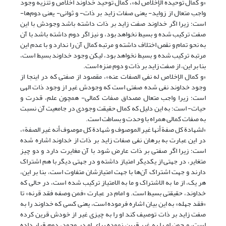
«و کمال توحیده الإخلاص له»، کمال توحید خداوند اخلاص و تنزیه وجود
واجب متعال از زواید- یعنی صفات زاید بر ذات- و ثوانی- یعنی دوم‌ها-
است؛ زیرا اگر خداوند صفت زاید بر ذات داشته باشد وجودش با این
صفت ترکیب شده و بسیط نخواهد بود، و نیز اگر دوم داشته‌ باشد با آن
به نحو تمام و نقص اختلاف داشته و مرتبه کمال آن را ندارد و با عدم این
مرتبه ترکیب شده و بسیط نخواهد بود، لیکن وجود خداوند بسیط است،
بنا بر این، از صفت زاید بر ذات و دوم منزه است.
«و کمال الإخلاص له نفی الصفات عنه‏»، مقصود از صفتی که در اینجا از
وجود خداوند نفی شده صفتی است که وجودش غیر از وجود ذات الهی
است؛ زیرا واجب متعال مصداق صفات کمالی- همچون علم، قدرت و
حیات- است؛ به این دلیل که کمال حقیقت وجودی در جامعیت آن نسبت
به صفات کمالی همراه با وحدت و بساطت است.
«لشهادة کل صفة أنها غیر الموصوف و شهادة کل موصوف أنه غیر الصفة»،
در این عبارت به برهان نفی صفات زاید بر ذات از خداوند اشاره شده
است؛ زیرا اگر صفتی بر ذات عارض شود با آن مغایرت دارد و دو چیز
متغایر، در جهتی از یکدیگر امتیاز داشته و در جهتی دیگر با هم اشتراک
دارند و جهت اشتراک آن‌ها با جهت امتیازشان متفاوت است، بنا بر این،
هر یک، از ما به الاشتراک و ما به الامتیاز ترکیب شده است، در حالی که
خداوند، حقیقتی بسیط است. و امام در عبارت «فمن وصفه فقد قرنه»‏ تا
«فقد جهله» به این بیان اشاره فرموده است، یعنی کسی که خداوند را به
صفت زاید بر ذات توصیف کند او را به چیزی غیر از خودش قرین کرده
است، و چون او را به غیر قرین نموده برای او در وجود، دوم قرار داده