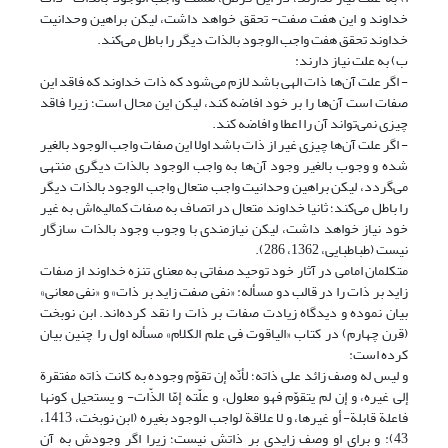
خداوند و این هفت صفت- تحقق خواهد داشت، لیکن براهین وحدانیت
خداوند تحقق هفت واجب الوجود بالذات دیگر را باطل می‌کند.
ب) به علت نیاز دارند:
- اگر علت آن‌ها ذات الهی باشد لازم می‌شود که ذات خداوند که فاقد این
صفات است آن‌ها را بر خود افاضه کند، لیکن این محال است؛ زیرا فاقد
چیزی نمی‌تواند آن را اعطا و افاضه کند.
- اگر علت آن‌ها چیزی غیر از ذات باشد اولا این صفات واجب الوجود بالغیر
شده و وجوب بالغیر وجود آن‌ها به واجب الوجود بالذات دیگری منتهی
می‌گردد، لیکن براهین وحدانیت واجب متعال واجب الوجود بالذات دیگر
را باطل می‌کند؛ ثانیا خداوند متعال در اتصاف به صفات کمالیه‌اش به غیر
خود نیاز خواهد داشت، لیکن نیازمندی با وجوب وجود بالذات سازگار
نیست (طباطبایی، 1362، 286).
متکلمان امامی در آثار خود توحید صفاتی به معنای تنزه خداوند از صفات
زاید بر ذات را در قالب دو مسأله: «نفی صفت زاید بر ذات» و «نفی معانی»
بیان نموده و دیدگاه زیادت صفات بر ذات را نقد کرده‌اند‌. ابن نوبخت
(قرن چهارم) در کتاب «الیاقوت فی علم الکلام» مسأله اول را چنین بیان
کرده است:
و لیس له وصف زائد على ذاته‏؛ لأنّه إن تقوّم وجوده به کانت ذاته مفتقرة
إلى غیره، و إن لم یتقوّم فهو معلول، و علّته إمّا الذّات- و یستحیل کونها
فاعلة قابلة- أو غیرها، و لا علاقة لواجب الوجود بغیره (ابن نوبخت، 1413،
43): و برای او وصف زایدی بر ذاتش نیست؛ زیرا اگر وجودش به آن