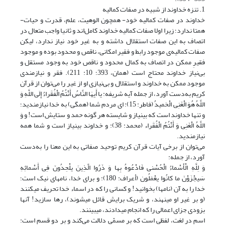
1. تنزه خداوند از شبیه در صفات کمالیه
خداوند در صفات کمالیه خود- همچون الوهیت، علم، قدرت و حیات-
همتا ندارد؛ زیرا اولا صفات کمالیه خداوند کامل‌اند و ثانیا واجب متعال در
اتصاف به این صفات‌ استقلال داشته و به غیر خود نیاز ندارد، لیکن
صفات کمالیه‌ی موجود رابط و فقیر امکانی، ناقص و محدود بوده و موجود
فقیرِ ممکن در اتصاف به کمال محدود و ناقص خود به وجود مستقل و
بی‌نیاز خداوند محتاج است (همان، 393؛ 10: 211). فقر و نیازمندی
موجود ممکن به خداوند و استقلال و بی‌نیازی او از غیر را می‌توان از قرآن
کریم به‌دست آورد، از جمله آیه شریفه: یا أَیهَا النَّاسُ أَنْتُمُ‏ الْفُقَراءُ إِلَى اللَّهِ وَ
اللَّهُ هُوَ الْغَنِی الْحَمیدُ (فاطر: 15): اى مردم شما (همگى) به خدا نیازمندید؛
و تنها خداوند است که بى‏نیاز و شایسته هر گونه حمد و ستایش است! و وَ
اللَّهُ الْغَنِی وَ أَنْتُمُ‏ الْفُقَراء (محمد: 38): و خداوند بى‏نیاز است و شما همه
نیازمندید.
می‌توان از برخی آیات قرآن کریم توحید صفاتی به این معنا را به‌دست
آورد، از جمله:
وَ لِلَّهِ الْأَسْماءُ الْحُسْنى‏ فَادْعُوهُ بِها وَ ذَرُوا الَّذِینَ یلْحِدُونَ فِی أَسْمائِهِ
سَیجْزَوْنَ ما کانُوا یعْمَلُون‏ (أعراف: 180): و براى خدا، نامهاى نیک است؛
خدا را به آن (نامها) بخوانید! و کسانى را که در اسماء خدا تحریف مى‏کنند
(و بر غیر او مى‏نهند، و شریک برایش قائل مى‏شوند)، رها سازید! آنها
بزودى جزاى اعمالى را که انجام مى‏دادند، مى‏بینند.
اسم در لغت، لفظی است که بر مسمّی دلالت می‌کند و بر دو قسم است: