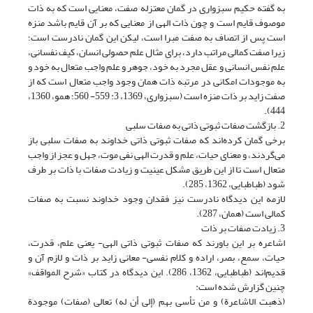
به گفته حکیم سبزواری در گمان معتزله صفت، معنایی است که به ذات
موصوف قایم است و چون ذات الهی از معنایی که بر آن قایم باشد منزه
است پس از اتصاف به صفت مبرا است، لیکن این گمان نادرست است؛
زیرا صفت کمالی مراتب دارد، برای مثال علم حصولی انسان، کیف نفسانی،
علم نفس انسانی و عقل مجرد به خود، جوهر و علم واجب متعال به خود و
به موجودات امکانی در مرتبه ذات همان وجود واجب متعال است که از
صفت زاید بر ذات منزه است (سبزواری، 1369، 3: 559- 560؛ همو، 1360،
444).
2. بازگشت صفات ثبوتی ذاتی به صفات سلبی
برخی گمان کرده‌اند که صفات ثبوتی ذاتی خداوند به صفات سلبی باز
می‌گردند، و معنای حیات، علم و قدرت الهی نفی موت، جهل و عجز از واجب
متعال است تا از این طریق مشکل عینیت و زیادت صفات با ذات بر طرف
شود (طباطبایی، 1362، 285).
لازمه این دیدگاه نادرست نیز فقدان وجود خداوند نسبت به صفات
کمالی است (همان، 287).
3. زیادت صفات بر ذات
اشاعره بر این باورند که صفات ثبوتی ذاتی الهی- یعنی علم، قدرت،
حیات، سمع، بصر، اراده و کلام نفسی- معانی زاید بر ذات و لازم آن و
قدیم‌اند (طباطبایی، 1362، 286). این دیدگاه در کتاب «شرح المواقف»
چنین گزارش شده است:
(ذهبت الاشاعرة) و من تأسى بهم (إلى أن له) تعالى (صفات) موجودة