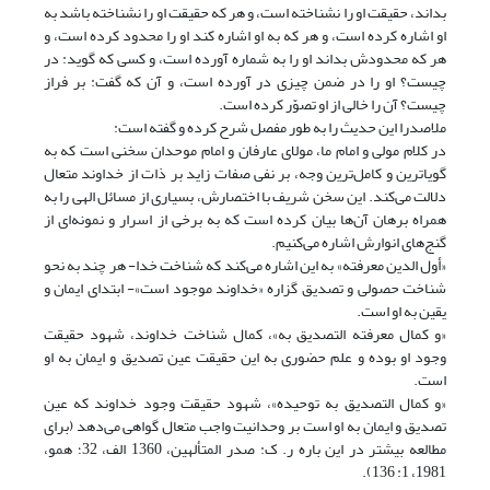
بداند، حقیقت او را نشناخته است، و هر که حقیقت او را نشناخته باشد به
او اشاره کرده است، و هر که به او اشاره کند او را محدود کرده است، و
هر که محدودش بداند او را به شماره آورده است، و کسى که گوید: در
چیست؟ او را در ضمن چیزى در آورده است، و آن که گفت: بر فراز
چیست؟ آن را خالى از او تصوّر کرده‏ است.
ملاصدرا این حدیث را به طور مفصل شرح کرده و گفته است:
در کلام مولی و امام ما، مولای عارفان و امام موحدان سخنی است که به
گویاترین و کامل‌ترین وجه، بر نفی صفات زاید بر ذات از خداوند متعال
دلالت می‌کند. این سخن شریف با اختصارش، بسیاری از مسائل الهی را به
همراه برهان آن‌ها بیان کرده است که به برخی از اسرار و نمونه‌ای از
گنج‌های انوارش اشاره می‌کنیم.
«أول الدین معرفته» به این اشاره می‌کند که شناخت خدا- هر چند به نحو
شناخت حصولی و تصدیق گزاره «خداوند موجود است»- ابتدای ایمان و
یقین به او است.
«و کمال معرفته التصدیق به‏»، کمال شناخت خداوند، شهود حقیقت
وجود او بوده و علم حضوری به این حقیقت عین تصدیق و ایمان به او
است.
«و کمال التصدیق به توحیده‏»، شهود حقیقت وجود خداوند که عین
تصدیق و ایمان به او است بر وحدانیت واجب متعال گواهی می‌دهد (برای
مطالعه بیشتر در این باره ر. ک: صدر المتألهین، 1360 الف، 32؛ همو،
1981، 1: 136).