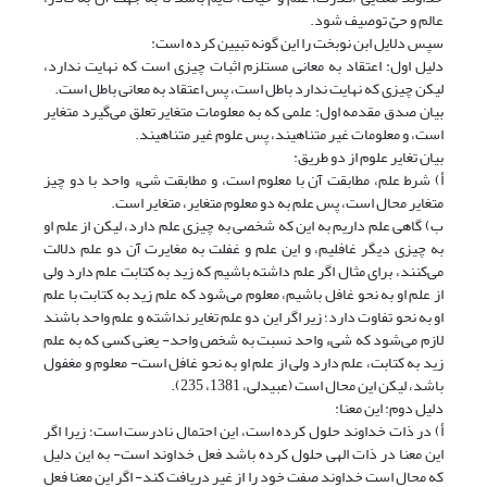
عالم و حیّ توصیف شود.
سپس دلایل ابن نوبخت را این گونه تبیین کرده است:
دلیل اول: اعتقاد به معانی مستلزم اثبات چیزی است که نهایت ندارد،
لیکن چیزی که نهایت ندارد باطل است، پس اعتقاد به معانی باطل است.
بیان صدق مقدمه اول: علمی که به معلومات متغایر تعلق می‌گیرد متغایر
است، و معلومات غیر متناهیند، پس علوم غیر متناهیند.
بیان تغایر علوم از دو طریق:
أ) شرط علم، مطابقت آن با معلوم است، و مطابقت شیء واحد با دو چیز
متغایر محال است، پس علم به دو معلوم متغایر، متغایر است.
ب) گاهی علم داریم به این که شخصی به چیزی علم دارد، لیکن از علم او
به چیزی دیگر غافلیم، و این علم و غفلت به مغایرت آن دو علم دلالت
می‌کنند، برای مثال اگر علم داشته باشیم که زید به کتابت علم دارد ولی
از علم او به نحو غافل باشیم، معلوم می‌شود که علم زید به کتابت با علم
او به نحو تفاوت دارد؛ زیر اگر این دو علم تغایر نداشته و علم واحد باشند
لازم می‌شود که شیء واحد نسبت به شخص واحد- یعنی کسی که به علم
زید به کتابت، علم دارد ولی از علم او به نحو غافل است- معلوم و مغفول
باشد، لیکن این محال است (عبیدلی، 1381، 235).
دلیل دوم: این معنا:
أ) در ذات خداوند حلول کرده است، این احتمال نادرست است؛ زیرا اگر
این معنا در ذات الهی حلول کرده باشد فعل خداوند است- به این دلیل
که محال است خداوند صفت خود را از غیر دریافت کند- اگر این معنا فعل