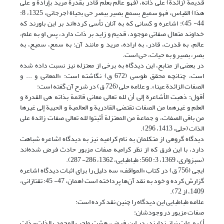
قدیمة (زائدة) على ذاته، (فهو عالم بعلم قادر بقدرة مرید بإرادة و على
هذا) القیاس، فهو سمیع بسمع بصیر ببصر حی بحیاة (جرجانی، 1325، 8:
44- 45): اشاعره و کسانی که به آنان تأسی کرده‌اند بر این باورند که
خداوند متعال صفاتی موجود، قدیم و زاید بر ذات دارد، پس او به علم،
عالم، به قدرت، قادر، به اراده، مرید و مانند آن: به سمع، سمیع، به
بصر، بصیر و به حیات، حی است.
در بعضی از منابع، این دیدگاه به برخی از معتزله نیز نسبت داده شده
است، چنانچه محقق طوسی (672 ق) نگاشته است: «المعانی و ... و
الصفات الزائدة عینا». و علامه حلی (726 ق) در شرح آن گفته است:
أقول: ذهبت الأشاعرة إلى أن لله تعالى معانی قائمة بذاته هی القدرة و
العلم و غیرهما من الصفات تقتضی القادریة و العالمیة و الحییة إلى غیرها
من باقی الصفات، و جماعة من المعتزلة أثبتوا لله تعالى صفات زائدة على
الذات (حلی، 1413، 296).
دیدگاه گروهی از متکلمان به نام کرامیه نیز به دیدگاه اشاعره شباهت
دارد، با این فرق که از نظر کرامیه صفات مزبور حادث فرض شده‌اند
(سبزواری، 1369، 3: 560؛ طباطبایی، 1362، 286- 287).
ایجی (756 ق) در کتاب «المواقف» سه دلیل را برای اثبات دیدگاه اشاعره
گزارش کرده و خود به نقد آن‌ها پرداخته است (همان، 47- 45؛ تقتازانی،
1409، از 72).
علامه طباطبایی این دیدگاه را چنین نقد کرده است:
صفات مزبور در وجودشان:
أ) به علت نیاز ندارند، در این فرض، هشت واجب الوجود بالذات- ذات