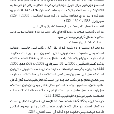
است، و چون او را برای چیزی دوم فرض کرده، خداوند را از دو جزء ما به
الاشتراک و ما به الامتیاز ترکیب نموده است (همان، 136- 142 با تلخیص و
تصرف؛ و نیز برای مطالعه بیشتر ر. ک: صدرالمتألهین، 1383، از 129؛
سبزواری، 1383، 1: 130- 132).
نقد دیدگاه‌های نادرست در باره صفات ثبوتی ذاتی الهی
در این قسمت مهم‌ترین دیدگاه‌های نادرست در باره صفات ثبوتی ذاتی
خداوند متعال گزارش و نقد می‌شود.
1. نیابت ذات الهی از صفات
به معتزله نسبت داده شده‌ که از نظر آنان، ذات الهی جانشین صفات
است، یعنی خاصیت صفت ثبوتی ذاتی- همچون علم- بر ذات خداوند
ترتب دارد بدون این‌ که ذات واجب متعال به صفتی حقیقتا اتصاف داشته
باشد (صدرالمتألهین، 1360 ب، 38؛ سبزواری، 1369، 3: 559؛ همو، 1360،
444). به بیان دیگر، معنای اتصاف خداوند متعال به صفات ثبوتی ذاتی این
است که فعل الهی همچون فعل کسی است که به این صفات اتصاف دارد،
پس معنای عالم بودن ذات خداوند این است که فعل الهی مانند فعل فاعل
عالم، متقن، محکم و غایتمند است و معنای قادر بودن آن، این است که
فعل او مانند فعل فاعل قادر است، از این دیدگاه به «الذات نائبة مناب
الصفات» تعبیر می‌شود (طباطبایی، 1362، 285).
در نقد این دیدگاه گفته شده است که لازمه آن، فقدان ذات الهی نسبت
به کمال است، در حالی که خداوند متعال، کمال را بر موجود امکانی
افاضه می‌کند، پس چگونه خود فاقد آن است (همان، 287).