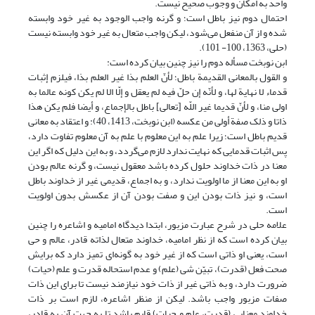
واحد به امکان و وجوب صحیح نیست.
احتمال دوم نیز باطل است؛ و گرنه واجب الوجود به غیر خود وابسته
شده و از آن منفعل می‌شود، لیکن واجب متعال به غیر خود وابسته نیست
(حلی، 1363، 100- 101).
ابن نوبخت مسأله دوم را نیز چنین بیان کرده است:
و القول‏ بالمعانی القدیمة باطل؛ لأنّ العلم بذا غیر العلم بذا، فیلزم إثبات
قدماء لا نهایة لها، و لأنّه إن حلّ فیه لم یعقل و إلّا الا لم یکن کونه عالما به
اولى منا، و لأنّ قدیما غیر اللّه [تعالى‏] باطل بالإجماع، و أیضا فلم یکن‏ هذا
ذاتا و ذلک‏ صفة أولى من عکسه (ابن نوبخت، 1413، 40): و اعتقاد به معانی
قدیم باطل است؛ زیرا علم به این معلوم با علم به آن معلوم تفاوت دارد،
پس اثبات قدمایی که نهایت ندارد لازم می‌گردد، و به این دلیل که اگر این
معنا در ذات خداوند حلول کرده باشد معقول نیست، و گرنه عالم بودن
او به این معنا از ما اولویت ندارد، و به اجماع، قدیمی غیر از خداوند باطل
است، و نیز ذات بودن این و صفت بودن آن از عکسش بدون اولویت
است.
علامه حلی در شرح عبارت مزبور، ابتدا دیدگاه امامیه و اشاعره را چنین
بیان کرده است که از نظر امامیه، خداوند متعال لذاته قادر، عالم و حی
است، یعنی او ذاتی است که از غیر خود به گونه‌ای تمیز دارد که برایش
صحت فعل (قدرت)، تبیّن شی (علم) و عدم استحاله قدرت و علم (حیات)
ضرورت دارد، و به ذاتی غیر از ذات خود نیازمند نیست تا برای این ذات
صفات مزبور واجب باشد. لیکن از منظر اشاعره، لازم است بر ذات
خداوند معنایی (قدرت، علم و حیات) قایم باشد تا به جهت آن به قادر،