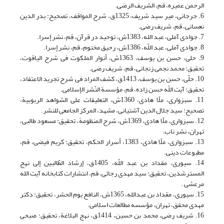
الرحمن عمیره‏، قم، الشریف الرضی.
6. جرجانی، میر سید شریف‏، 1325ق، شرح المواقف، تصحیح: بدر الدین
نعسانى، قم، شریف رضی.‏
7. جوادی آملی، عبد الله، 1383ش، توحید در قرآن، قم، نشر إسرا.
8. جوادی آملی، عبد اللّه، 1386ش، رحیق مختوم، قم، نشر إسرا.
9. حلى‏، حسن بن یوسف، 1363ش، أنوار الملکوت فی شرح الیاقوت‏،
تحقیق: محمد نجمى زنجانى‏، قم، شریف رضی.
10. حلّی، حسن بن یوسف، 1413ق، کشف المراد فی شرح تجرید الاعتقاد،
تحقیق: آیت اللّه حسن زاده، قم، مؤسسة النّشر الإسلامی.
11. سبزواری، ملّا هادی، 1360ش، التعلیقات على الشواهد الربوبیة،
تصحیح: سید جلال الدین آشتیانى، مشهد، المرکز الجامعى للنشر.
12. سبزواری، ملّا هادی، 1369ش، شرح المنظومة، تحقیق: مسعود طالبى،
تهران، نشر ناب.
13. سبزواری، ملّا هادی، 1383، أسرار الحکم، تحقیق: کریم فیضی، قم،
مطبوعات دینی.
14. سیوری، مقداد بن عبد اللّه، 1405ق، إرشاد الطّالبین إلى نهج
المسترشدین‏، تحقیق: سید مهدى رجائى، قم، انتشارات کتابخانه آیت الله
مرعشى .
15. سیوری، مقداد بن عبدالله، 1365ش، النافع یوم الحشر، تحقیق: دکتر
مهدى محقق‏، تهران، مؤسسه مطالعات اسلامى‏.
16. شریف رضی، محمد بن حسین‏، 1414ق، نهج البلاغة، تحقیق: صبحی