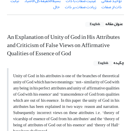
توحید صفاتی
عینیت صفات با ذات
بسیط الحقیقة کل الأشیاء
نیابت
ذات از صفات
زیادت صفات بر ذات
حال
عنوان مقاله
English
An Explanation of Unity of God in His Attributes
and Criticism of False Views on Affirmative
Qualities of Essence of God
چکیده
English
Unity of God in his attributes is one of the branches of theoretical
unity of God, which has two meanings: “not- similarity of God with
any being in his perfect attributes and unity of affirmative qualities
of God with his essence” and “transcendence of God from qualities
which are out of his essence. In this paper, the unity of God in his
attributes has been explained in two ways: reason and narration.
Subsequently, incorrect views on these attributes, i.e., “theory of
vicarship of essence of God from his attributes” and the “theory of
being of attributes of God out of his essence” and “theory of Hall”