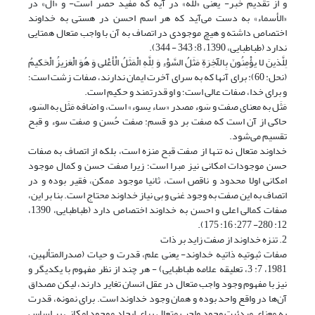
و از تقدیم خبر- یعنی «لله» در آیه که مفید حصر است- و «ال» در
«الأسماء» به دست می‌آید که هر اسم احسن در هستی به خداوند
اختصاص داشته و هیچ موجودی در اتصاف به آن با واجب متعال همتایی
ندارد (طباطبایی، 1390، 8: 343 - 344).
لِلَّذینَ لا یؤْمِنُونَ بِالْآخِرَةِ مَثَلُ السَّوْءِ وَ لِلَّهِ الْمَثَلُ‏ الْأَعْلى‏ وَ هُوَ الْعَزیزُ الْحَکیمُ‏
(نحل: 60): براى آنها که به سراى آخرت ایمان ندارند، صفات زشت است؛
و براى خدا، صفات عالى است؛ و او قدرتمند و حکیم است.
مَثَل به معنای صفت و سَوء مصدر «ساء یسوء» است، و اضافه مَثَل به السَوء
حاکی از آن است که صفت بر دو قسم: صفت حُسن و صفت سوء و قبح
تقسیم می‌شود.
خداوند متعال نه تنها از صفت قبح منزه است، بلکه از اتصاف به صفات
حسن موجودات امکانی نیز مبرا است؛ زیرا صفت حسن و کمال موجود
امکانی اولا محدود و ناقص است، ثانیا موجود ممکن، فقیر بوده و در
اتصاف به این صفت به وجود غنی و بی نیاز خداوند محتاج است. بنا بر این،
صفات کمالی اعلی و احسن به خداوند اختصاص دارد (طباطبایی، 1390،
12: 280- 277؛ 16: 175).
2. تنزه خداوند از صفت زاید بر ذات
صفات ثبوتیه ذاتیه خداوند- یعنی علم، قدرت و حیات (صدرالمتألهین،
1981، 7: 3، تعلیقه علامه طباطبایی) - هر چند از نظر مفهوم با یکدیگر و
نیز با مفهوم وجود واجب متعال در عقل انسان تغایر دارند، لیکن مصداق
آن‌ها در واقع واحد بوده و همان وجود خداوند است. برای نمونه، قدرت
به معنای مبدئیت وجود واجب متعال برای ایجاد موجود امکانی بر اساس