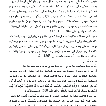
طوری که اجتماع موجود و معدوم محال بوده ولی ارتفاع آن‌ها از مورد
واحد- یعنی حال- ممکن پنداشته شده است، لیکن موجود و معدوم
نقیض یکدیگرند و اجتماع و ارتفاع آن‌ها محال است، و حال، همان صفت
اضافی است که از نسبت میان دو چیز انتزاع می‌گردد و به وجود طرفین
نسبت موجود است، مانند مفهوم عالمیت که از نسبت میان عالم و معلوم
به‌دست آمده و به وجود طرفین عالم و معلوم تحقق دارد (طباطبایی، بی‎تا،
22- 23؛ جوادی آملی، 1386، 1: 1، 499).
ثانیا: اگر اتصاف خداوند متعال به قادر، عالم و حی از این جهت باشد که
ذات او به احوالی همچون قادریت، عالمیت و حیّیت متصف است، نیازمندی
واجب متعال به چیزی غیر از خود لازم می‌گردد؛ زیرا حال، صفتی زاید بر
ذات الهی و غیر از آن است، لیکن نیازمندی به غیر با وجوب وجود بالذات
خداوند متعال سازگار نیست (سیوری، 1365، 24).
نتیجه گیری
1. توحید صفاتی، شاخه‌ای از توحید نظری بوده و دو معنا دارد:
أ) تنزه خداوند از شبیه در صفات کمالیه؛ به این دلیل که اولا صفات
کمالیه خداوند کامل‌اند و ثانیا واجب متعال در اتصاف به این صفات‌
استقلال داشته و به غیر خود نیاز ندارد. این معنا را می‌توان از آیات قرآن
کریم- همچون: وَ لِلَّهِ الْأَسْماءُ الْحُسْنى‏ فَادْعُوهُ بِها وَ ذَرُوا الَّذِینَ یُلْحِدُونَ فِی
أَسْمائِهِ سَیُجْزَوْنَ ما کانُوا یَعْمَلُون‏ (أعراف: 180)- استنباط کرد.
ب) تنزه واجب متعال از صفت زاید بر ذات. صفات ثبوتیه ذاتیه خداوند-
یعنی علم، قدرت و حیات- هر چند از نظر مفهوم با یکدیگر و نیز با مفهوم
وجود واجب متعال در عقل انسان تغایر دارند، لیکن مصداق آن‌ها در