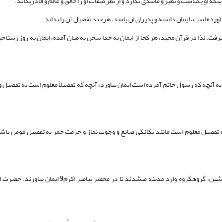
 او یکتاست و نظیر و مانندی ندارد و از نظر صفات او را خالق و عالم و قادربداند.
آورده است، ایمان داشته و پذیرای ان باشد، هرچند تفصیل آن را نداند.
فت. لذا در قرآن مجید، هر کجا از ایمان به خدا سخن به میان آمده، ایمان به روز رستاخ
به آنچه که رسول خاتم آمرده است ایمان بیاورد، آنچه که تفصیلاً معلوم است به تفصیل و آ
به تفصیل معلوم است مانند یگانگی صانع و وجوب نماز و حرمت خمر به تفصیل مومن باشد
ین، گروه‏گروه وارد مدینه می‏شدند تا در محضر پیامبر اکرم
9
ایمان بیاورند. حضرت ا