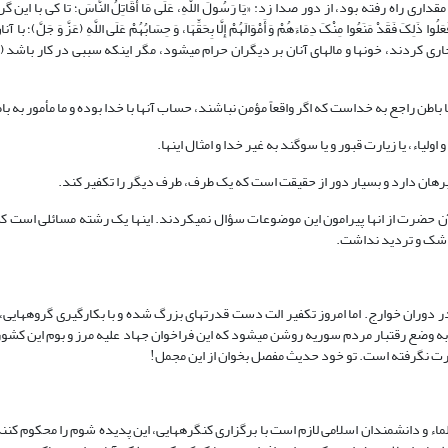
قداری راه رفته بود، از دور صدا زد: «یَا رَسُولَ اللَّهِ، عَلَى مَا أُقَاتِلُ النَّاسَ؛ تا کی با این
فَعَلُوا ذَلِکَ فَقَدْ مَنَعُوا مِنْکَ دِمَاءَهُمْ وَ أَمْوَالَهُمْ إِلَّا بِحَقِّهَا، وَ حِسَابُهُمْ عَلَى اللَّهِ (عَزَّ وَ جَلَّ)
 کردند، خون‏ها و مال‏های آنان بر دیگران حرام می‏شود، مگر اینکه سببی در کار باشد 
 باطن راجع به خداست که اگر واقعاً مؤمن نباشند، حساب آنها با خدا بوده و ما مأمور به ب
لیاء، یا زیارت قبور و یا سوگند به غیر خدا و امثال اینها.
برهان دارد و بسیار دور از حقیقت است که یک طرف، طرف دیگر را تکفیر کند.
ن حضرت از انها پیرامون این موضوعات سؤال نمی‏کردند. اینها یک رشته مسائلی است ک
ر شک و تردید نداشت.
در دوران خوارج. اما امروز تکفیر الت دست قدرت‏های بزرگ شده و با بکارگیری گروه‏هایی، 
به وضع‏ رقت‏بار مردم سوریه روشن می‏شود که این فراخوان جهاد علیه مرز و بوم این کشور
ورت نگرفته است. تو خود حدیث مفصل بخوان از این مجمل!
ء و دانشمندان اسلامی لازم است با برگزاری کنگره‏هایی، این پدیده شوم را محکوم کنند