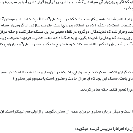
ه اگر پیروزی از آنِ سپاه علی
7
شد، با بالا بردن قرآن و قرار دادن آنها بر سرنیزه‏ها
پذیرد.
زه‏ها ظاهر شدند. همین کار سبب شد که در سپاه علی
7
اختلاف پدید اید. امیرمومنان
7
ا
‏ای شیطانی است که جنگ را که در استانه پیروزی است، متوقف سازند. اما گروهی از سپا
د و قرار شد که نمایندگان دو گروه در نقطه معینی در این مسئله فکر کنند و حکم قرآن ر
ر ورزیدند که پیمان را نادیده بگیرد و به جنگ ادامه دهد. حضرت فرمود: نصیحت و پند
آمد و شعار «إن الحکم الا لله» سر دادند و به تدریج به تکفیر حضرت علی
7
و یاران او پرد
یگران را تکفیر می‏کردند. چه خون‏های پاکی که در این میان ریخته شد، تا اینکه در عص
‏ای یافت. مسئله این بود که آیا قرآن حادث و مخلوق است یا قدیم و غیر مخلوق؟
 را تصور کنند، حکم صادر کردند.
ست و دیگر درباره مخلوق بودن یا عدم آن سخن نگوید، او از اولی هم خبیث‏تر است. آن
راه افراط را در پیش گرفته، می‏گوید: