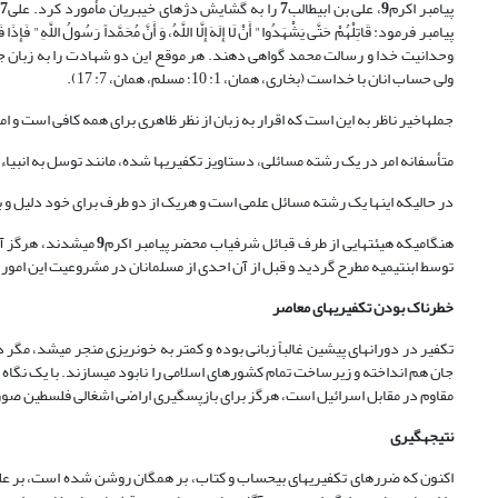
پیامبر اکرم
9
، علی بن ابی‏طالب
7
را به گشایش دژهای خیبریان مأمورد کرد. علی
7
م
پیامبر فرمود: قَاتِلْهُمْ حَتَّى یَشْهَدُوا" أَنْ لَا إِلَهَ إِلَّا اللَّهُ، وَ أَنَّ مُحَمَّداً رَسُولُ اللَّهِ" فَإِذَا 
وحدانیت خدا و رسالت محمد گواهی دهند. هر موقع این دو شهادت را به زبان جاری
ولی حساب انان با خداست (بخاری، همان، 1: 10؛ مسلم، همان، 7: 17).
جملهاخیر ناظر به این است که اقرار به زبان از نظر ظاهری برای همه کافی است و اما
متأسفانه امر در یک رشته مسائلی، دستاویز تکفیری‏ها شده، مانند توسل به انبیاء و او
در حالی‏که اینها یک رشته مسائل علمی است و هریک از دو طرف برای خود دلیل و 
هنگامی‏که هیئت‏هایی از طرف قبائل شرفیاب محضر پیامبر اکرم
9
می‏شدند، هرگز آ
توسط ابن‏تیمیه مطرح گردید و قبل از آن احدی از مسلمانان در مشروعیت این امو
خطرناک بودن تکفیری‏های معاصر
تکفیر در دوران‏های پیشین غالباً زبانی بوده و کمتر به خونریزی منجر می‏شد، مگر 
جان هم انداخته و زیرساخت تمام کشورهای اسلامی را نابود می‏سازند. با یک نگاه 
مقاوم در مقابل اسرائیل است، هرگز برای بازپس‏گیری اراضی اشغالی فلسطین ص
نتیجه‏گیری
اکنون که ضررهای تکفیری‏های بی‏حساب و کتاب، بر همگان روشن شده است، بر علما