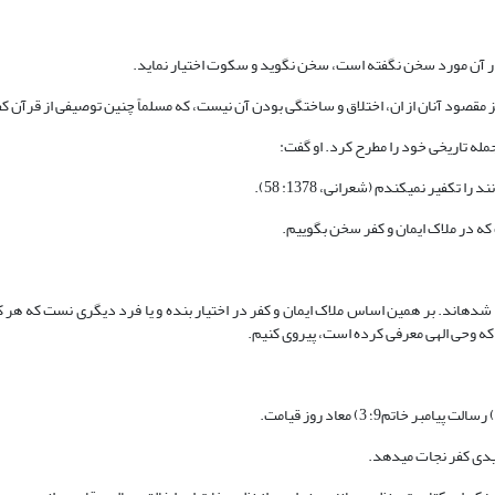
 آن مورد سخن نگفته است، سخن نگوید و سکوت اختیار نماید.
قصود آنان از ان، اختلاق و ساختگی بودن آن نیست، که مسلماً چنین توصیفی از قرآن ک
له تاریخی خود را مطرح کرد. او گفت:
فیر نمی‏کندم (شعرانی، 1378: 58).
که در ملاک ایمان و کفر سخن بگوییم.
دی شده‏اند. بر همین اساس ملاک ایمان و کفر در اختیار بنده و یا فرد دیگری نست که هر
 که وحی الهی معرفی کرده است، پیروی کنیم.
لیدی کفر نجات می‏دهد.