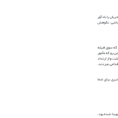
یان را یادآور
 باشی. نکوهش
که سوی قبیله
ین رو که مأمور
شت و از ارتداد
دست به اقدامی می‏زدند،
ى خبرى براى شما
ویدا شده بود،