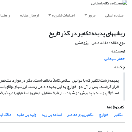
صفحه اصلی
مرور
اطلاعات نشریه
ارسال مقاله
راهنما
ریشه‏های پدیده تکفیر در گذر تاریخ
نوع مقاله : مقاله علمی - پژوهشی
نویسنده
جعفر سبحانی
چکیده
پدیده زشت تکفیر که با قوانین اسلامی کاملاً مخالف است، مگر در موارد مشخص
قرار گرفتند. پس از آن دو، خوارج به این پدیده دامن زدند. ارزش‏های والای ا
اسلام9 پیوسته با پذیرش دو شهادت از طرف مقابل، ایمان و اسلام او را می‏پذیرفت و هرگز پیرامون مسائل کلامی که دستاویز تکفیری‏هاست، سخن نمی‏گفت.
کلیدواژه‌ها
تکفیر
خوارج
تکفیری‏های معاصر
اسامه بن زید
ولید بن عقبه
ملاک ای