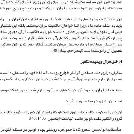
عمر و عاص-این سیاستمدارشیاد عرب- برای چنین روزی نقشه‏ای کشیده و آن اینک
سازد، تا طرفین مجبور شوند به حکم قرآن عمل کنند و در نتیجه پیروزی صورت ن
این رمد نقشه خود را عملی کرد. دشمن شکست‏خورده با قرار دادن قرآن بر سرنی
باید به جنگ ادامه داد، زیرا انها خواهان حاکمیت قرآن نیستند، بلکه این نقشه
میان آنان نفوذی‏های دشمن نیز حضور داشتند، او را به حاکمیت قرآن مجبور ساختن
پس از نگارش وثیقه، همان گروهی که علی
7
را تحت فشار قرار داده بودند، اصرا
پس از بستن پیمان مرا وادار به نقض پیمان می‏کنید. گفتار حضرت بر آنان سنگین 
تفصیل آن را نوشته است (ابن‏مزاحم، بی‏تا: 497).
4) خلق قرآن و پدیده تکفیر
سالیان درازی ملت مسلمان گرفتار خوارج بودند، که فقط خود را مسلمان دانسته، د
نسخه‏ای از خارج به نام «خلق قرآن» پیچیده شد و در میان محدثان بازتاب گسترده
مسئله خلق قرآن و حدوث آن، در یک افق غبارآلود مطرح شد و بدون اینکه موضوع
احمد بن حنبل رد رساله خود می‏گوید:
آن کس که بگوید کلام خدا مخلوق است او کافر است. آن کس که بگوید کلام خدا ا
گروه را تکفیر نکند، او نیز مانند آنهاست (ابن‏حنبل، 1405: 48).
متأسفانه ابوالحسن اشعری که تا حدی فرد روشنی بوده، او نیز در مسئله خلق قرآن 