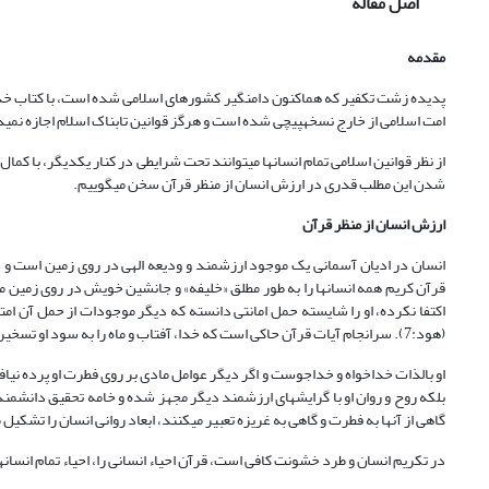
اصل مقاله
مقدمه
پدیده زشت تکفیر که هم‏اکنون دامن‏گیر کشورهای اسلامی شده است، با کتاب خدا
امت اسلامی از خارج نسخه‏پیچی شده است و هرگز قوانین تابناک اسلام اجازه نمی‏
از نظر قوانین اسلامی تمام انسان‏ها می‏توانند تحت شرایطی در کنار یکدیگر، با کم
شدن این مطلب قدری در ارزش انسان از منظر قرآن سخن می‏گوییم.
ارزش انسان از منظر قرآن
انسان در ادیان آسمانی یک موجود ارزش‏مند و ودیعه الهی در روی زمین است و 
(هود:7). سرانجام آیات قرآن حاکی است که خدا، آفتاب و ماه را به سود او تسخیر نموده است (ابراهیم: 33).
بلکه روح و روان او با گرایش‏های ارزشمند دیگر مجهز شده و خامه تحقیق دانشمندان
گاهی از آنها به فطرت و گاهی به غریزه تعبیر می‏کنند، ابعاد روانی انسان را تشکیل 
در تکریم انسان و طرد خشونت کافی است، قرآن احیاء انسانی را، احیاء تمام انسان‏ها ت