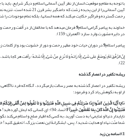
با توجه به مقام و موقعیت انسان از نظر آیین آسمانی اسلام و دیگر شرایع، باید ب
آیین آسمانی را از این پدیده زشت که دامن‏گیر بشر قرن 21 شده است، تنزیه نمود. نخستین آیه از قرآن مجید
رحمت گسترده و فراگیر حکایت می‏کند که همه انسان‏ها، بلکه تمام موجودات را شامل می‏
خداوند به پیامبر گرامی اسلام
9
فرمان می‏دهد که با مخالفان از در اُلفت و رحمت 
در دایره مشورت وارد سازد (آل‏عمران: 159).
پیامبر اسلام
9
در دوران حیات خود مظهر رحمت و دور از خشونت بود و از کلمات ز
22).
ریشه تکفیر در اعصار گذشته
ریشه تکفیر در اعصار گذشته به عصر رسالت بازمی‏گردد، آنگاه که فرد ناآگاهی به
از او به نکوهش یاد کرد و فرمود:
G
یَا أَیُّهَا الَّذِینَ آمَنُوا إِذَا ضَرَبْتُمْ فِی سَبِیلِ اللَّهِ فَتَبَیَّنُوا وَ لاَ تَقُولُوا لِمَنْ أَلْقَى إِلَیْکُمُ
فَتَبَیَّنُوا إِنَّ اللَّهَ کَانَ بِمَا تَعْمَلُونَ خَبِیراً
F
(نساء:94)؛ اى کسانى که ایمان آورده
ناپایدار دنیا(و غنایمى) به دست آورید، به کسى که اظهار صلح و اسلام مى‌کند نگو
شما منّت نهاد(و هدایت شدید). پس، (بشکرانۀ این نعمت بزرگ،) تحقیق کنید! خدا
1) اسامه بن زید