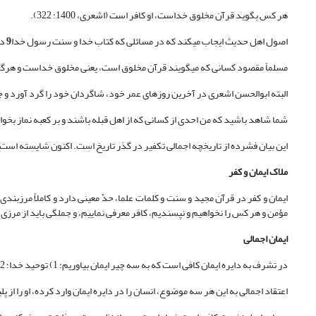
هر کس بگوید قرآن مخلوق خداست، او کافر است (اشعری، 1400: 322).
اصول اهل حدیث ایجاب می‏کند که در مسائلی که کتاب خدا و سنت رسول خدا
9
در
مسلماً مقصود کسانی که می‏گویند قرآن مخلوق است، یعنی مخلوق خداست و هرگز م
البته ابوالحسن اشعری در آخرین روزهای عمر خود، شاگردان خود را گرد آورد و جم
شما شاهد باشید که من احدی از کسانی که از اهل قبله باشند و بر کعبه نماز بخوانند را تک
این بیان فشرده از تاریخچه اجمالی تکفیر در گذر تاریخ است. اکنون شایسته است 
ملاک ایمان و کفر
ایمان و کفر در قرآن مجید و سنت و کلمات علما، حدّ معینی دارد و کاملاً مرزبن
مؤمن و هر کس را نخواهیم و نپسندیم، کافر معرفی نماییم، و جملگی باید از مرزی
ایمان اجمالی
در تشرف به دایره ایمان کافی است که به سه چیر ایمان بیاوریم: 1) توحید خدا؛ 2) رسالت پیامبر خاتم9؛ 3) معاد روز قیامت.
اعتقاد اجمالی به این هر سه موضوع، انسان را در دایره ایمان وارد کرده، او را از پ