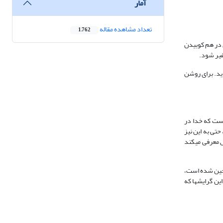
آمار
تعداد مشاهده مقاله
1,762
 در هم کوبیدن
فیر شود.
اید. برای روشن
است که خدا در
سان‏ها را به طور مطلق «خلیفه» و جانشین خویش در روی زمین معرفی می‏کند (بقره: 30) و به خاطر ارزش والا او را مسجود فرشتگان قرار داده (بقره: 34)، حتی به این نیز
لقت و غرض از آفرینش معرفی می‏کند
 نه تنها خداخواهی با روح و روان او عجین شده است،
ین گرایش‏ها که