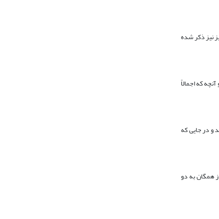
یز نیز ذکر شده
نچه که اجمالاً
 و در جایی که
ز همگان به دو