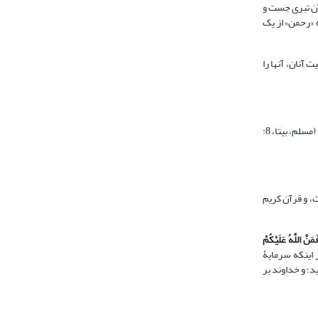
 آن تبری جست و
 «رحمن» از یک
 آنان، آنها را
إِنَّ الرِّفْقَ لَمْ یُوضَعْ عَلَى شَیْ‌ءٍ إِلَّا زَانَهُ وَ لَا نُزِعَ مِنْ شَیْ‌ءٍ إِلَّا شَانَهُ؛ رأفت هر کجا باشد، زینت بخش است و از چیزی برداشته نمی‏شود، مگر اینکه جای آن را عیب و زشتی می‏گیرد (مسلم، بی‏تا، 8:
ت، و قرآن کریم
َنَّ اللَّهُ عَلَیْکُمْ
طر اینکه سرمایۀ
د؛ و خداوند بر