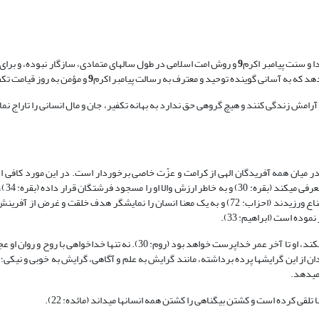
 و سنت پیامبر اکرم
9
و روش امت اسلامی در طول سال‏های متمادی، سازگار نبوده، و برای
دهد که به آسانی گوینده توحید و معترف به رسالت پیامبر اکرم
9
و مؤمن به روز قیامت تک
ال آرامش زندگی کنند و هیچ گروهی حق ندارد به بهانه تکفیر، جان و مال انسانی را تاراج نم
در میان همه آفریدگان الهی از کرامت و عزّت خاصی برخوردار است. در این مورد کافی 
قرآن کریم همه ان
اکتفا نکرده، او را شایسته حمل امانتی دانسته که دیگر موجودات از حمل آن امتناع ورزیدند (احزاب: 72) و به یک معنا انسان را نمایش‏گر هدف خ
او بالذات خداخواه و خداجوست و اگر دیگر عوامل مادی بر روی فطرت او پرده نیافکند، او تا آخر عمر خداپرست خواهد بود (روم: 30).
 از این گرایش‏ها پرده برداشته، مانند گرایش به علم و آگاهی، گرایش به خوبی و نیکی؛ ا
می‏دهد.
لقی کرده است و کشتن بی‏گناهی را کشتن همه انسان‏ها می‏داند (مائده: 22).