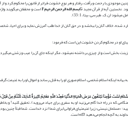
ا چنین موجودی با رحمت و رأفت، رفتار و هر نوع خشونت فراتر از قانون را محکوم کرد و از
G
بسم الله الرحمن الرحیم
F
است و محققان می‏گویند واژه
شود (ن.ک. طبرسی، بی‏تا، 1: 33).
وارد شده، خلاف آنان را ببخشد و در حق آنان از خدا طلب آمرزش نماید و برای احیاء شخصیت
یبای او در محکوم کردن خشونت این است که فرمود:
 بهانه اینکه اسلام شخصی، اسلام صوری او را به قتل رساند و اموال او را به غنیمت گرف
 السَّلاَمَ لَسْتَ مُؤْمِناً تَبْتَغُونَ عَرَضَ الْحَیَاةِ الدُّنْیَا فَعِنْدَ اللَّهِ مَغَانِمُ کَثِیرَةٌ کَذٰ
لِکَ کُنْتُمْ مِنْ قَبْلُ فَم
‌اید! هنگامى که در راه خدا گام مى‌زنید (و به سفرى براى جهاد مى‌روید)، تحقیق کنید! و بخا
یید: «مسلمان نیستى» زیرا غنیمتهاى فراوانى(براى شما) نزد خداست. شما قبلاً چنین بودی
وند به آنچه انجام مى‌دهید آگاه است.