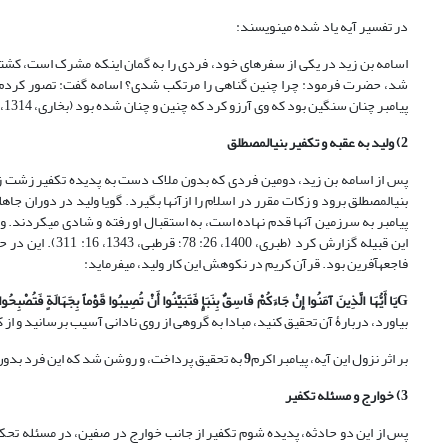
در تفسیر آیه یاد شده می‏نویسند:
اسامه بن زید در یکی از سفرهای خود، فردی را به گمان اینکه مشرک است، کشته ب
شد، حضرت فرمود: چرا چنین گناهی را مرتکب شدی؟ اسامه گفت: تصور کردم ا
پیامبر چنان سنگین بود که وی آرزو کرد که چنین و چنان شده بود (بخاری، 1314، 9: ح6872).
2) ولید به عقبه و تکفیر بنی‏المصطلق
پس از اسامه بن زید، دومین فردی که بدون ملاک دست به پدیده تکفیر زشت زد «
بنی‏المصطلق برود و زکات مقرر در اسلام را ازآنها بگیرد. گویا ولید در دوران جاه
پیامبر به سرزمین آنها قدم نهاده است، به استقبال او رفته و شادی می‏کردند. ول
این قبیله گزارش ک
فاجعه‏آفرین بود. قرآن کریم در نکوهش این کار ولید، می‏فرماید:
G
یَا أَیُّهَا الَّذِینَ آمَنُوا إِنْ جَاءَکُمْ فَاسِقٌ بِنَبَإٍ فَتَبَیَّنُوا أَنْ تُصِیبُوا قَوْماً بِجَهَالَةٍ فَتُصْبِحُ
بیاورد، دربارۀ آن تحقیق کنید، مبادا به گروهى از روى نادانى آسیب برسانید و ا
بر اثر نزول این آیه، پیامبر اکرم
9
به تحقیق پرداخت، و روشن شد که این فرد بدون تح
3) خوارج و مسئله تکفیر
پس از این دو حادثه، پدیده شوم تکفیر از جانب خوارج در صفین، در مسئله تحکیم