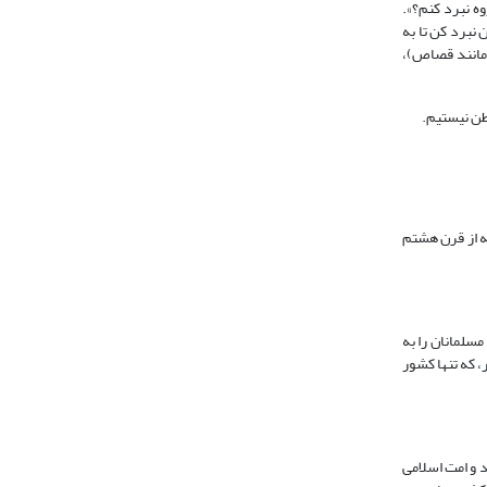
 گروه نبرد کنم؟».
؛ با آنان نبرد کن تا به
(مانند قصاص)،
اطن نیستیم.
ه از قرن هشتم
مسلمانان را به
، که تنها کشور
 و امت اسلامی