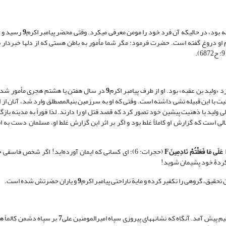
ود، در حالی‏که آن فرد خود را مومن معرفی می‏کرد. وقتی محضر پیامبر اکرم
9
رسید و جر
و دروغ گفته است. حضرت فرمود: مگر شما مأمور به باطن هستی که از دلها خبردار
ولید بن عقبه» بود. او از طرف پیامبر اکرم
9
در سال هفتن یا هشتم هجری مأمور شد 
لیت با این قبیله تشی داشته است. وقتی که او به سرزمین بنی‏المصطلق وارد شد، آنان از ا
ی ولید با ذهنیت پیشین خود تصور کرد که قصد قتل او را دارند. لذا فوراً به مدینه بازگ
رد (طبری، 1400، 26: 78؛ قرطبی، 1343، 16: 311). این در حالی است که گزارش او کاملاً غلط بود و اگر بر اثر این گزارش غلط او، مسلمان 
وا عَلَى مَا فَعَلْتُمْ نَادِمِینَ
F
(حجرات: 6)؛ اى کسانى که ایمان آورده‌اید! اگر شخص فاسق
ز کردۀ خود پشیمان شوید!
قیق، گروهی را تکفیر کرده و مایة ناراحتی پیامبر اکرم
9
و یاران حضرتش شده است.
 پیش آمد. آنگاه که نشانه‏های پیروزی سپاه امیرالمومنین علی
7
بر سپاه دشمن کالماً ه