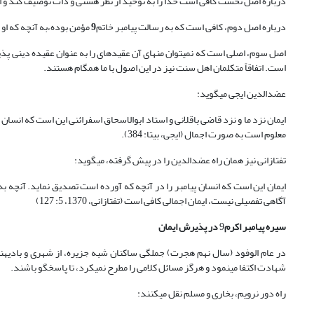
درباره اصل نخست کافی است خدا را به توحید از نظر هستی و ذات توصیف کند و اینکه
درباره اصل دوم، کافی است که به رسالت پیامبر خاتم
9
مؤمن بوده،به آنچه که او 
اصل سوم، اصلی است که نمی‏توان منهای آن عقیده‏ای را به عنوان عقیده دینی پذیر
است. اتفاقاً متکلمان اهل سنت نیز در این اصول با ما همگام هستند.
عضدالدین ایجی می‏گوید:
ایمان نزد ما و نزد قاضی باقلانی و استاد ابوالاسحاق اسفرائنی این است که انسان 
معلوم است به صورت اجمال (ایجی، بی‏تا: 384).
تفتازانی نیز همان راه عضدالدین را در پیش گرفته، می‏گوید:
ایمان این است که انسان پیامبر را در آنچه که آورده است تصدیق نماید. آنچه 
آگاهی تفصیلی نیست، ایمان اجمالی کافی است (تفتازانی، 1370، 5: 127)
سیره پیامبر اکرم
9
در پذیرش ایمان
در عام الوفود (سال نهم هجرت) جملگی ساکنان شبه جزیره، از شهری و بادیه‏نش
شهادت اکتفا می‏نمود و هرگز مسائل کلامی را مطرح نمی‏کرد، تا پاسخگو باشند.
راه دور نرویم، بخاری و مسلم نقل می‏کنند: