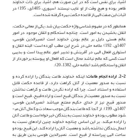
اشیاء برای نفس است که در این صورت هم، اشیاء برای ذات خداوند
ظاهر بوده و هیچ وقت از او غایب نیستند (سیوری، 1405ق، 195) در
اثبات این صفت الهی از قاعده حکمت بهره گرفته شده است.
همانطور که در مفهوم شناسی واژه حکمت بیان شد، یکی از معانی حکمت،
اتقان بخشیدن به امور است. چنانچه استحکام و اتقان موجود در امور
عالَم هستی دلیل بر عالِم بودن خداوند است (نصیرالدین طوسی،
1407ق، 192) علامه حلی در شرح این مطلب آورده است: البته اتقان و
استواری افعال الهی در آفرینش و تدبیر امور عالم پیدا است و بدیهی
است کسی که عالم نباشد محال است که افعال او پیوسته برخوردار از
اتقان و استحکام باشد (علامه حلی، 1382، 20).
2-2. اراده انجام طاعات:
اینکه خداوند طاعت بندگان را اراده کرده و
نسبت به صدور معصیت از آنان کراهت دارد، از قاعده حکمت قابل
استفاده و استناد است. چرا که اراده نکردن طاعت و کراهت نداشتن
نسبت به صدور معصیت از بندگان قبیح است و اراده قبیح، قبیح است و
صدور قبیح نیز از خدای حکیم ممتنع می­باشد (نصیرالدین طوسی،
1407ق، 199). از آنجا که طاعت بندگان موجب سعادت و کمال آنان می­
شود مطلوب بوده و خداوند نسبت به بندگان خیرخواه است و طاعت آنان
را اراده می­کند. بر این اساس چنانچه خداوند چنین اراده­ای نسبت به
اعمال بندگان نداشته باشد و معصیت آنان را اراده کند، این قبیح بوده و
ساحت الهی پیراسته از قبیح است. نصیرالدین طوسی بدین طریق به