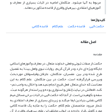
مربوط به آن­ها می­شود. متکلمان امامیه در اثبات بسیاری از معارف و
آموزه­های اعتقادی، بهره­های وافری از قاعده مذکور برده­اند.
کلیدواژه‌ها
حکمت الهی
قاعده حکمت
علم کلام
قاعده کلامی
اصل مقاله
مقدمه
حکمت از صفات ثبوتی و فعلی خداوند متعال در معارف وآموزهای اسلامی
جایگاه ویژه ای دارد ودر قرآن کریم، روایات نبوی واهل بیت( به تفصیل
طرح شده ودر بین مفسران، متکلمان، عارفان وفیلسوفان موردبحث
وبررسی قرارگرفته است، حکمت در بین متکلمان علم کلام به این
معناست که خدای متعال فعل قبیح انجام نمی­دهد و اخلال به واجب نمی­
کند، افعالش در نهایت إتقان و استواری بوده و پیراسته از هرگونه عبث،
سفه و نکوهیدنی است. از­ آنجا که حکمت الهی در اثبات برخی مسائل مهم
کلامی نقشی بنیادین ایفا می­کند و زیربنای بسیاری از معارف اعتقادی به
شمار می­رود متخصصان علم کلام، حکمت را به مثابه یک قاعده کلامی
مورد کاوش قرار داده و در ابواب مختلف این علم، بهره­های وافری از آن