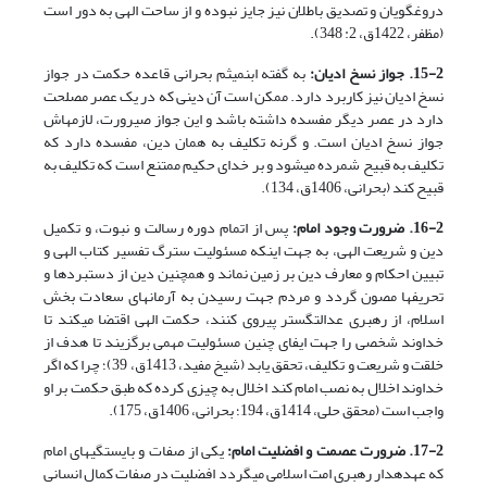
دروغ­گویان و تصدیق باطلان نیز جایز نبوده و از ساحت الهی به دور است
(مظفر، 1422ق، 2: 348).
15-2. جواز نسخ ادیان:
به گفته ابن­میثم بحرانی قاعده حکمت در جواز
نسخ ادیان نیز­ کاربرد دارد. ممکن است آن دینی که در یک عصر مصلحت
دارد در عصر دیگر مفسده داشته باشد و این جواز صیرورت، لازمه­اش
جواز نسخ ادیان است. و گرنه تکلیف به همان دین، مفسده دارد که
تکلیف به قبیح شمرده می­شود و بر خدای حکیم ممتنع است که تکلیف به
قبیح کند (بحرانی، 1406ق، 134).
16-2. ضرورت وجود امام:
پس از اتمام دوره رسالت و نبوت، و تکمیل
دین و شریعت الهی، به جهت اینکه مسئولیت سترگ تفسیر کتاب الهی و
تبیین احکام و معارف دین بر زمین نماند و همچنین دین از دستبردها و
تحریف­ها مصون گردد و مردم جهت رسیدن به آرمان­های سعادت بخش
اسلام، از رهبری عدالت­گستر پیروی کنند، حکمت الهی اقتضا می­کند تا
خداوند شخصی را جهت ایفای چنین مسئولیت مهمی برگزیند تا هدف از
خلقت و شریعت و تکلیف، تحقق یابد (شیخ مفید، 1413ق، 39)؛ چرا که اگر
خداوند اخلال به نصب امام کند اخلال به چیزی کرده که طبق حکمت بر او
واجب است (محقق حلی، 1414ق، 194؛ بحرانی، 1406ق، 175).
17-2. ضرورت عصمت و افضلیت امام:
یکی از صفات و بایستگی­های امام
که عهده­دار رهبری امت اسلامی می­گردد افضلیت در صفات کمال انسانی