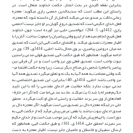
بنابراین نقطه کلیدی در بحث اعجاز، حکمت خداوند متعال است. در
راستای این مطلب است که سدیدالدین حمصی رازی می­گوید: معجزه
زمانی دلالت بر صدق مدعی می­کند که قبل از آن دانسته شود که معجزه،
فعل خدای حکیمی است که تصدیق دروغ گویان بر او جایز نیست (حمصی
رازی، 1412ق، 1: 264). ابوالحسن حلبی نیز آورده است: چون خداوند
فعل قبیح انجام نمی­دهد از این­رو وقتی پیامبران را مبعوث ساخت، آنان را با
اظهار معجزات تصدیق می­کند. و اقتضای حکمت الهی این است که تصدیق
مدعیان دروغین پیامبری، بر وی محال باشد (حلبی، 1414ق، 39). وی در
ادامه می­گوید: همانطور که طبق حکمت الهی تصدیق قولی مدعی راستین
نبوت واجب است، تصدیق فعلی وی نیز واجب است و در آن فرقی بین
پیامبر یا امام یا شخص ذی صلاح دیگر نیست. زیرا وجه حکمت اقتضا می­
کند وقتی مصلحت به همه آن­ها به یک نحو تعلق می­گیرد تصدیق همه آن­ها
نیز واجب باشد (حلبی، 1414ق، 40) بنابراین، این تصدیق اختصاصی به
مدعی نبوت ندارد بلکه حقانیت هر ادعای مقدسی را که با این تاییدِ
حکیم همراه باشد ثابت می­کند. مانند مدعی امامت که اگر امر خارق­
العاده­ای از وی سر بزند حقانیت و راستی ادعای او ثابت می­گردد. محقق
حلی در اینکه معجزه دال بر تصدیق نبی است می­گوید: اگر معجزه دال بر
صدق ادعای نبوت نباشد یا نقض غرض پیش می­آید که از حکمت الهی به
دور است. یا ایهام پیش می­آید که آن نیز موجب عبث است و از خدای حکیم
سر نمی­زند (محقق حلی، 1414 ق، 161)، و طبق حکمت الهی، همانطور که
ارسال سفیهان و فاسقان و عاصیان جایز نیست، اظهار معجزه به دست