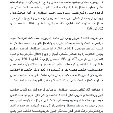
فاعل مرید صادر می­شود متصف به حسن و قبح ذاتی می­گردد. و فی­الجمله
عقل به طور مستقل آن­ها را درک می­کند. بنابراین، قاعده حکمت مبتنی بر
قاعده حسن و قبح عقلی است و بدین جهت، متکلمان در آغاز مبحث عدل
و پیش از بحث از افعال الهی، بحث عقلی بودن حسن و قبح را مطرح می­
سازند (ابن­نوبخت، 1413ق، 45؛ بحرانی، 1406ق، 104؛ علامه حلی،
1382ق، 56)
در تعریف قاعده مزبور بیان این نکته ضروری است که، هرچند سید
مرتضی حکمت را به، پیوسته عاری بودن افعال الهی از سفه، معنا کرده
است (شریف مرتضی، 1411ق، 594)، اما بیشتر متکلمان امامیه، حکیم
بودن خداوند را به «صادر نشدن قبیح از وی و اخلال نکردن به واجب»
(نصیرالدین طوسی، 1407ق، 198؛ حمصی رازی، 1412ق، 1: 160؛ بحرانی،
1406ق، 111) تفسیر کرده­اند. بنابر تعریف مزبور، متکلمان به بُعد فعلی
حکمت الهی (حکمت عملی) نظر داشته­اند و از بُعد دیگر حکمت او (حکمت
علمی) در قلمرو قاعده حکمت بحثی نکرده­اند. هر چند حکمت عملی
خداوند که از حکمت علمی او نشأت می­گیرد نیز با این قاعده مرتبط است.
از مطالعه آثار کلامی بیشتر متکلمان برمی­آید گرچه آنان به اثبات حکمت
الهی پرداخته و کاربردهای قاعده حکمت را در جای جای مباحث کلامی
خود آورده­اند، لکن مفهوم و معنای حکمت الهی در نزد آنان مسلم بوده و
بدین جهت به تعریف مستقل و جامعی از آن نپرداخته­اند. هرچند برآیند
پژوهش در تراث علمی آنان نشانگر چنین تعریفی است: حکمت الهی یعنی