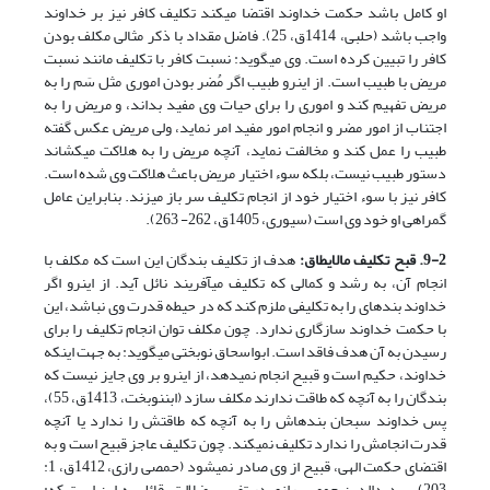
او کامل باشد حکمت خداوند اقتضا می­کند تکلیف کافر نیز بر خداوند
واجب باشد (حلبی، 1414ق، 25). فاضل مقداد با ذکر مثالی مکلف بودن
کافر را تبیین کرده است. وی می­گوید: نسبت کافر با تکلیف مانند نسبت
مریض با طبیب است. از این­رو طبیب اگر مُضر بودن اموری مثل سَم را به
مریض تفهیم کند و اموری را برای حیات وی مفید بداند، و مریض را به
اجتناب از امور مضر و انجام امور مفید امر نماید، ولی مریض عکس گفته
طبیب را عمل کند و مخالفت نماید، آنچه مریض را به هلاکت می­کشاند
دستور طبیب نیست، بلکه سوء اختیار مریض باعث هلاکت وی شده است.
کافر نیز با سوء اختیار خود از انجام تکلیف سر باز می­زند. بنابراین عامل
گمراهی او خود وی است (سیوری، 1405ق، 262- 263).
9-2. قبح تکلیف مالایطاق:
هدف از تکلیف بندگان این است که مکلف با
انجام آن، به رشد و کمالی که تکلیف می­آفریند نائل آید. از این­رو اگر
خداوند بنده­ای را به تکلیفی ملزم کند که در حیطه قدرت وی نباشد، این
با حکمت خداوند سازگاری ندارد. چون مکلف توان انجام تکلیف را برای
رسیدن به آن هدف فاقد است. ابواسحاق نوبختی می­گوید: به جهت این­که
خداوند، حکیم است و قبیح انجام نمی­دهد، از این­رو بر وی جایز نیست که
بندگان را به آنچه که طاقت ندارند مکلف سازد (ابن­نوبخت، 1413ق، 55)،
پس خداوند سبحان بنده­اش را به آنچه که طاقتش را ندارد یا آنچه
قدرت انجامش را ندارد تکلیف نمی­کند. چون تکلیف عاجز قبیح است و به
اقتضای حکمت الهی، قبیح از وی صادر نمی­شود (حمصی رازی، 1412ق، 1:
203). سدیدالدین حمصی رازی در تفسیر ضلالت، قائل به این است که: