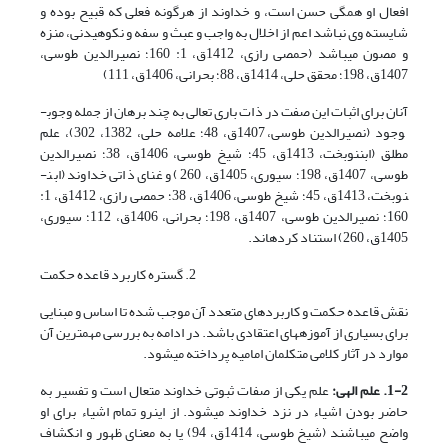
افعال او همگی حسن است، و خداوند از هرگونه فعلی که قبیح بوده و
شایسته وی نباشد اعم از اخلال به واجب و عبث و سفه و نکوهیدنی، منزه
و مصون می­باشد (حمصی رازی­، 1412ق، 1: 160؛ نصیرالدین طوسی،
1407ق، 198؛ محقق حلی، 1414ق، 88؛ بحرانی، 1406ق، 111)
آنان برای اثبات این صفت در ذات باری تعالی به چند برهان از جمله وجوب­
وجود (نصیرالدین طوسی، 1407ق، 48؛ علامه حلی، 1382، 302)، علم
مطلق (ابن­نوبخت، 1413ق، 45؛ شیخ طوسی، 1406ق، 38؛ نصیرالدین
طوسی، 1407ق، 198؛ سیوری، 1405ق، 260) و غنای ذاتی خداوند (ابن­
نوبخت، 1413ق، 45؛ شیخ طوسی، 1406ق، 38؛ حمصی رازی، 1412ق، 1:
160؛ نصیرالدین طوسی، 1407ق، 198؛ بحرانی، 1406ق، 112؛ سیوری،
1405ق، 260) استناد کرده­اند.
2. گستره کاربرد قاعده حکمت
نقش قاعده حکمت و کاربردهای متعدد آن موجب شده تا اساس و مبنایی
برای بسیاری از آموزه­های اعتقادی باشد. در ادامه به بررسی مهم­ترین آن
موارد در آثار کلامی متکلمان امامیه پرداخته می­شود.
1-2. علم الهی:
علم یکی از صفات ثبوتی خداوند متعال است و تفسیر به
حاضر بودن اشیاء در نزد خداوند می­شود. از این­رو تمام اشیاء برای او
واضح می­باشند (شیخ طوسی، 1414ق، 94) یا به معنای ظهور و انکشاف