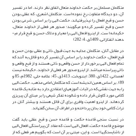
متکلمان مسلمان بر حکمت خداوند متعال اتفاق نظر دارند. اما در تفسیر
آن، دو دیدگاه متفاوت رخ نموده است. متکلمان اشعری، که عقلی بودن
حسن و قبح افعال را نپذیرفته­اند، حکمت الهی را بر اساس شرعی بودن
حسن و قبح تفسیر کرده و می­گویند: صدور هر فعلی از خداوند متعال،
حکیمانه است. از این­رو افعال الهی را معیار و ملاک حسن و قبح قرار می­
دهند (تفتازانی، 1409ق، 4: 282)
در مقابل آنان، متکلمان عدلیه به جهت قبولِ ذاتی و عقلی بودن حسن و
قبح افعال، حکمت خداوند را بر اساس آن تفسیر کرده و قائل به آنند که
تمام افعال الهی برخوردار از حسن واقعی و ذاتی هستند و از قبح واقعی و
ذاتی پیراسته می­باشد. از این­رو صدور هر فعلی از خداوند، حکیمانه نیست
(همدانی، 1422ق، 380؛ ابن­نوبخت، 1413ق، 45؛ علامه حلی، 1982م، 85 و
89). بر اساس همین اندیشه است که متکلمان امامی مذهب، حکمت الهی
را به جهت نقشی که در اثبات آموزه­های اعتقادی دارد به مثابه یک قاعده
کلامی مورد کاوش قرار داده و شالوده تفکر شیعی را بر مبنای آن پی­ریزی
کرده­اند. از این­رو اهمیت وافری برای آن قائل هستند و بیشتر آنان در
تراث کلامی خود بدان پرداخته و در اطراف آن سخن گفته­اند.
در نسبت سنجی قاعده حکمت و قاعده حسن و قبح عقلی باید گفت
موضوع قاعده حکمت، افعال الهی است که مفاد آن پیراستگی افعال الهی
از ناشایستگی­ها است. و این، مبتنی بر آن است که بگوییم هر فعلی که از