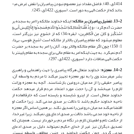
1414ق، 40). فاضل مقداد نیز معصوم نبودن پیامبران را نقض غرض می­
داند که از حکمت الهی به دور است. (سیوری، 1422ق، 245).
13-2. تفضیل پیامبران بر ملائکه:
اینکه خداوند ملائکه را امر به سجده بر
حضرت آدم کرد؛ >وَ إِذْ قُلْنا لِلْمَلائِکَةِ اسْجُدُوا لِآدَمَ فَسَجَدُوا إِلاَّ إِبْلِیسَ أَبى‏ وَ
اسْتَکْبَرَ وَ کانَ مِنَ الْکافِرِین< ‏(بقره/34) که از خشوع نیز بزرگ­تر است،
معلوم می­شود که مقام پیامبران بالاتر از ملائکه است (شیخ طوسی، بی‌تا،
1: 150) چون اگر مقام ملائکه والاتر بود، آنان را امر به سجده بر حضرت
آدم نمی­کرد. به جهت اینکه امر به مقام عالی برای سجده به مقام پایین­تر با
حکمت الهی منافات دارد (سیوری، 1422ق، 297).
14-2. معجزه:
خداوند متعال هرگاه پیامبری را جهت راهنمایی و راهبری
بشر می­فرستد وی را به نور معجزه تجهیز می­کند تا مردم به واسطه آن،
پیامبر حقیقی را از مدعیان دروغین بازشناسند. آن­چه به معجزه وزانت
لازم را می­بخشد و آن را حجت مورد اعتماد مردم قرار می­دهد حکمت
خداوند متعال است. از این­رو شایسته و بایسته است که خارق­العاده از
ناحیه خداوند حکیم باشد تا دلالت بر صدق مدعی کند. زیرا حکمت او
اقتضا می­کند مدعیان دروغین را تصدیق نکند. بر همین اساس اگر معجزه
از ناحیه خود مدعی باشد دلالت بر صدق ادعای وی نمی­کند. زیرا غیرخدا،
از حکمت تام و اطمینان لازم در نگاه مردم برخوردار نیست. همچنان که
تصدیق دیگران نیز غیر از خدای حکیم نمی­تواند دلیل بر صدق ادعای
مدعی گردد. چون حکمت خداوند در چنین مواقعی واسطه نیست.