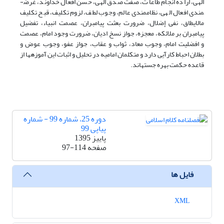
الهی، اراده انجام طاعات، صفت صدق الهی، حسن افعال خداوند، غرض­
مندی افعال الهی، نظام­مندی عالم، وجوب لطف، لزوم تکلیف، قبح تکلیف
مالایطاق، نفی إضلال، ضرورت بعثت پیامبران، عصمت انبیاء، تفضیل
پیامبران بر ملائکه، معجزه، جواز نسخ ادیان، ضرورت وجود امام، عصمت
و افضلیت امام، وجوب معاد، ثواب و عقاب، جواز عفو، وجوب عوض و
بطلان احباط کارآیی دارد و متکلمان امامیه در تحلیل و اثبات این آموزه­ها از
قاعده حکمت بهره جسته­اند.
دوره 25، شماره 99 - شماره
پیاپی 99
پاییز 1395
صفحه
97-114
فایل ها
XML