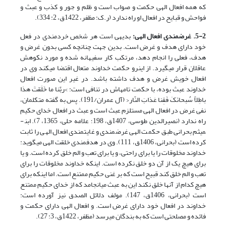
که همه افعال الهی حکمت و صواب است و ظلم و جور و کذب و عبث و
فواحش و قبایح در افعال او راه ندارد (ر.ک: مظفر، 1422ق، 2: 334).
5-2. غرض­مندی افعال الهی:
بدیهی است هر شخص خردمندی در فعل
خود دارای هدف و غرض است. بدین جهت چنانچه کسی بدون غرض و
هدف، فعلی را انجام دهد، مرتکب کار سفیهانه شده و مورد نکوهش
عاقلان قرار می­­گیرد. از این­رو حکمت خداوند متعال اقتضا می­کند وی در
افعال خویش غرض و هدف داشته باشد. در غیر این صورت افعال
خداوند عبث بوده، با حکمت تامه­اش در تنافی است: >ربَّنا ما خَلَقتَ هذا
باطِلاً سُبحانَکَ فَقِنا عَذابَ النّار< (آل عمران/191). پس به گفته متکلمان،
نفی غرض در افعال الهی مستلزم عبث است و عبث در افعال خدای حکیم
راه ندارد (نصیرالدین طوسی، 1407ق، 198؛ علامه حلی، 1365، 7). ابن­
میثم بحرانی طبق حکمت الهی غرض­مندی و غایت­مندی افعال الهی را ثابت
کرده است (بحرانی، 1406ق، 111). وی در هدف­مندی خلقت الهی می­گوید:
خداوند مخلوقات را یا برای راحتی، و یا برای تعب و الم خلق کرده است. و یا
برای هیچ یک از آن دو خلق نکرده است. اینکه خداوند مخلوقات را برای
تعب و الم خلق کند قبیح است که بر غنی حکیم ممتنع است. اما اینکه برای
هیچ کدام از آن­ها خلق نکند این به عبث می­انجامد که از خدای حکیم ممتنع
است (بحرانی، 1406ق، 147). مولف دلائل الصدق نیز آورده است:
خداوند در افعال خود دارای غرض است. و افعال الهی دارای حکمت و
فائده و مصلحتی است که به بندگان می­رسد (مظفر، 1422ق، 3: 27).