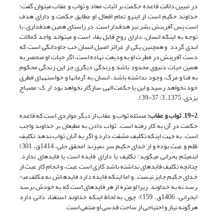
در تبیین دلالت قاعده حکمت بر اثبات معاد و ثواب و عقاب می­توان گفت:
خداوند حکیم است از این­رو تمام افعال او مطابق حکمت و دارای هدف
است پس آفرینش بشر نیز هدفدار است. در راستای همین هدفداری، با
توجه به اینکه انسان، دارای روح قابل بقاء است و می­تواند واجد کمالات
ابدی گردد و همچنین یکی از غرائز اصیل انسان حب جاودانگی است که
دست آفرینش در فطرت او به ودیعت نهاده است، اگر حیات او منحصر به
همین حیات دنیوی محدود باشد و زندگی دیگری جز این زندگی محکوم
به فنا و مرگ، وجود نداشته باشد، انسان به آرمان­ها و خواسته­های فطری
خود نخواهد رسید و این با حکمت الهی سازگار نخواهد بود (ر.ک: مصباح
یزدی، 1375، 3: 37-39).
19-2. ثواب و عقاب:
مسئله ثواب و عقاب از دیگر مواردی است که قاعده
حکمت در آن به کار رفته است. ثواب دادن به مطیعان بر خداوند واجب
است. به جهت اینکه تکلیف مشقت دارد و اگر به آنان ثواب ندهد تکلیف
ظلم و عبث بوده و از خدای حکیم سر نمی­زند (محقق حلی، 1414ق، 301)
ابن­میثم بحرانی می­گوید: تکلیف یا دارای فایده است یا فایده­ای ندارد.
چنانچه تکلیف فایده­ای نداشته باشد کاری است عبث، و انجام کار عبث از
خدای حکیم جایز نیست. و اما اینکه فایده دارد فایده­اش به مکلف می­
رسد نه به خداوند. زیرا او منزه از هر فایده­ای است که به خودش برسد
(بحرانی، 1406ق، 159)؛ چون به لحاظ اینکه خداوند استغناء ذاتی دارد
هرگونه نیاز و احتیاجی از ساحت قدسی او منتفی است.