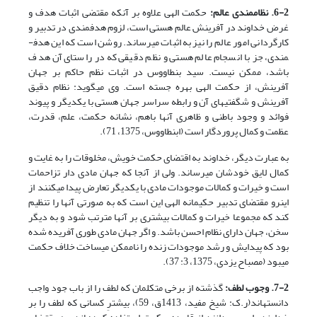
6-2. نظام­مندی عالم:
حکمت الهی علاوه بر آنکه مقتضی اثبات هدف و
غرض خداوند در آفرینش عالم هستی است، لزوم هدف­مندی در تدبیر و
کارگردانی امور عالم را نیز به اثبات می­رساند. روشن است که این هدف­
مندی، جز با انسجام عالم هستی و نظم دقیقی که در راستای آن هدف
باشد، ممکن نیست. سید بن­طاووس در اثبات نظم حاکم بر جهان
آفرینش، از حکمت الهی بهره جسته است. وی می­گوید: نظام دقیق
آفرینش و شگفتی­های آن و رابطه سراسر جهان هستی با یکدیگر و پیوند
فوائد و وجود­ باطنی و ظاهری آن­ها باهم، نشانه حکمت، علم، قدرت،
عظمت و کمال پروردگار است (ابن­طاووس، 1375، 71).
به عبارت دیگر، خداوند به اقتضای حکمت خویش، مخلوقات را به غایت و
کمال لایق خودشان می­رساند. ولی از آنجا که جهان مادی دار تزاحمات
است و خیرات و کمالات موجودات مادی با یکدیگر تعارض پیدا می­کنند از
این­رو مقتضای تدبیر حکیمانه الهی این است که به صورتی آن­ها را تنظیم
کند که مجموعا خیرات و کمالات بیشتری بر آن­ها مترتب شود و به دیگر
سخن، جهان دارای نظام احسن باشد. و اگر جهان مادی طوری آفریده شده
بود که پیدایش و رشد موجودات زنده را ناممکن می­ساخت خلاف حکمت
می­بود (مصباح یزدی، 1375، 3: 37).
7-2. وجوب لطف:
گذشته از برخی متکلمان که لطف را از باب جود واجب
دانسته­اند(ر.ک: شیخ مفید، 1413ق، 59)، بیشترِ کسانی که لطف را بر