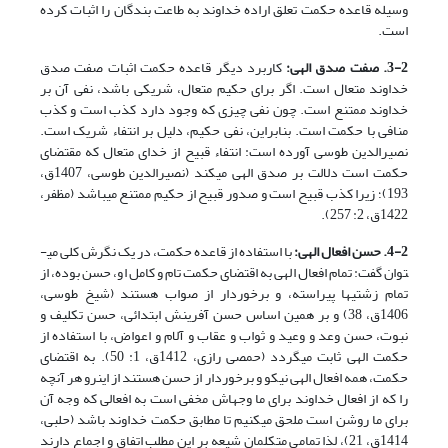
وسیله قاعده حکمت تعلق اراده خداوند به طاعت بندگان را اثبات کرده
است.
3-2. صفت صدق الهی:
کاربرد دیگر قاعده حکمت اثبات صفت صدق
خداوند متعال است. اگر برای حکیم متعال، شریکی باشد، نفی آن بر
خداوند ممتنع است. چون نفی چیزی که وجود دارد کذب است و کذب
منافی با حکمت است. بنابراین، نفی حکیم، دلیل بر انتفاء شریک است.
نصیرالدین طوسی آورده است: انتفاء قبیح از خدای متعال که مقتضای
حکمت است دلالت بر صدق الهی می­کند (نصیرالدین طوسی، 1407ق،
193)؛ زیرا کذب قبیح است و صدور قبیح از حکیم ممتنع می­باشد (مظفر،
1422ق، 2: 257).
4-2. حسن افعال الهی:
با استفاده از قاعده حکمت، در یک نگرش کلی می­
توان گفت: تمام افعال الهی به اقتضای حکمت تام و کامل او، حسن بوده، از
تمام زشتی­ها پیراسته، و برخوردار از صواب هستند (شیخ طوسی،
1406ق، 38) و بر همین اساس حسن آفرینش ابتدائی، حسن تکلیف و
نبوت، حسن وعد و وعید و ثواب و عقاب و آلام و اعواض، با استفاده از
حکمت الهی ثابت می­گردد (حمصی رازی، 1412ق، 1: 50). به اقتضای
حکمت، همه افعال الهی نیکو و برخوردار از حسن هستند از این­رو هر آنچه
را که از افعال خداوند برای ما وجه­اش مخفی است به افعالی که وجه آن
برای ما روشن است ملحق می­کنیم تا مطابق حکمت خداوند باشد (حلبی،
1414ق، 21)، لذا تمامی متکلمان شیعه بر این مطلب اتفاق و اجماع دارند