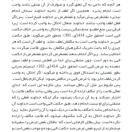
هر آنچه که داعی به آن تعلق گیرد و صوارف از آن منتفی باشد واجب
است انجام پذیرد. همچنین اگر لطف از ناحیه خداوند سبحان انجام
نپذیرد نقض­غرض پیش می­آید و نقض­غرض بر خداوند قبیح است. پس اگر
فعل لطف واجب نباشد خداوند متعال اخلال به واجب کرده است؛ زیرا
فرقی بین منع لطف و عدم تمکین نیست و اخلال به واجب بر خلاف حکمت
الهی است (محقق حلی، 1414ق، 301). محقق حلی می­گوید: طبق حکمت
الهی بر خداوند واجب است به مکلفان لطف نماید. و لطف آن است که هر
چیزی را که باعث تحریک انگیزه­های مکلفان به سوی طاعت می­گردد به
انجام برساند. زیرا اگر انجام ندهد نقض­غرض کرده و نقض­غرض از حکمت
الهی به دور است. چون مشقتی برای خدا در فعلش نیست و لطف سوق
دهنده به غرض الهی است (محقق حلی، 1414ق، 102). ابن­میثم بحرانی
بطور تفصیلی به استدلال فوق پرداخته و می­گوید: اگر اخلال به واجب
کردن لطف جایز بود با غرض الهی در تناقض می­بود. لیکن لازم باطل است.
پس ملزوم نیز مثل آن باطل می­باشد. بیان ملازمه این است که؛ خدای
تعالی طاعت را از مکلف اراده کرده است پس وقتی بداند مکلف طاعت را
اختیار نمی­کند و به آن نزدیک نمی­شود مگر اینکه خداوند فعلی را که
مشقتی برای او نیست انجام دهد، طبق حکمت الهی واجب است خداوند آن
را به انجام رساند تا مکلف به طاعت نزدیک شود یا آن را اختیار نماید. زیرا
اگر خداوند اخلال به آن کند مکشوف می­شود که طاعت مکلف را اراده
نکرده است. بیان بطلان لازم این است که؛ عاقلان نقض غرض را سفیهانه
می­شمارند از این­رو نقض غرض ضد حکمت الهی بوده و موجب نقص است و