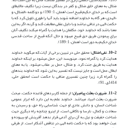
ضلال به معنای خلق ضلال و کفر در بندگان نیست زیرا تکلیف مالایطاق
است که بر خدای حکیم قبیح است (همان، 1: 190)، و دو کلمه «الضلال» و
«الهدی» هر گاه به خداوند اضافه شوند باید آن­ها را طوری تاویل کرد که با
حکمت الهی در تنافی نباشد و با دلیل عقلی مطابقت کند و گرنه، اگر به این
معنا باشد که خداوند خود، مکلفان را هدایت یا گمراه می­کند تکلیف آنان
برای پیمودن طریق حق قبیح می­بود و حال آنکه قبیح از ساحت قدسی
خدای حکیم به دور است (همان، 1: 189).
10-2. نفی اضلال:
محقق حلی در تبیین برخی از آیات که می­گوید خداوند
هدایت کرد یا گمراه نمود، می­نویسد: این، حمل می­شود بر اینکه خداوند
هدایت به طریق جنت کرد. و ضلال، حمل بر عقاب می­شود. یا به معنای
ابطال عمل است و جایز نیست که تفسیر به این شود که خداوند بنده­ای
را گمراه کرد زیرا چنین تفسیری منافی با حکمت است (محقق حلی،
1414ق، 91).
11-2. ضرورت بعثت پیامبران:
از جمله کاربردهای قاعده حکمت، مبحث
ضرورت بعثت انبیاء می­باشد. خداوند علم به این دارد که ابزار عمومی
شناخت انسان، و دانش عادی او جهت شناسایی راه حق، و رسیدن به
سعادت و کمال، نارسا و ناکافی است، از این­رو چنانچه راه دیگری جهت
شناخت حقیقت و نیل به آن برای آدمی قرار ندهد آفرینش او بیهوده و
عبث خواهد بود که با حکمت تامه الهی در تناقض آشکار است. از طرفی