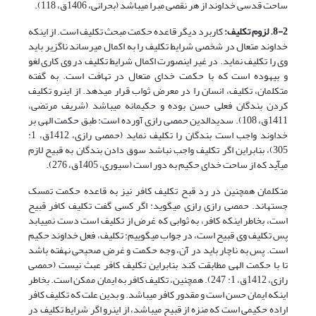
ساحت قدسی خداوند از هر نقصی مبرا می­باشد (بحرانی، 1406ق، 118).
8-2. لزوم تکلیف:
کاربرد دیگر قاعده حکمت مبحث تکلیف است. از اینکه
خداوند متعال در شخصی شرایط تکلیف را به اکمال می­رساند ناگزیر باید
وی را تکلیف نماید. در غیر این­صورت اکمال شرایط تکلیف در وی کاری لغو
و بیهوده است که با حکمت خدای متعال در تهافت است. به گفته
متکلمان، تکلیف، انسان را در معرض ثواب قرار می­دهد. از این­رو تکلیف
کردن بندگان فعلی حسن بوده و حکیمانه می­باشد (شریف مرتضی،
1411ق، 108). سدیدالدین حمصی رازی آورده است: طبق حکمت الهی بر
خداوند واجب است بندگان را تکلیف نماید (حمصی رازی، 1412ق، 1:
305)، بنابراین اگر تکلیف واجب نباشد سوق دادن بندگان به قبیح لازم
می­آید که از ساحت خدای حکیم به دور است (سیوری، 1405ق، 276).
متکلمان همچنین در رد قبح تکلیف کافر نیز به قاعده حکمت تمسک
جسته­اند. حمصی رازی رازی می­گوید: اگر کسی گفت تکلیف کافر قبیح
است، بخاطر این­که کافر، به ثوابی که غرض از تکلیف است دست نمی­یابد
پس تکلیف وی قبیح است، در جواب می­گوییم: تکلیف، فعل خداوند حکیم
است. پس به ناچار باید در آن، وجه حکمت و غرض صحیحی نهفته باشد
تا با حکمت الهی مطابقت کند بنابراین تکلیف کافر عبث نیست (حمصی
رازی، 1412ق، 1: 247). همچنین، تکلیف کافر به ایمان ممکن است. بخاطر
اینکه ایمان حسن است و مقدور کافر می­باشد. و بدین علت که تکلیف کافر
اراده حکیمی است که منزه از قبیح می­باشد، از این­رو اگر شرایط تکلیف در