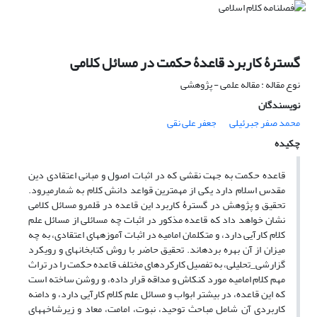
گسترۀ کاربرد قاعدۀ حکمت در مسائل کلامی
نوع مقاله : مقاله علمی - پژوهشی
نویسندگان
محمد صفر جبرئیلی
جعفر علی نقی
چکیده
قاعده حکمت به جهت نقشی که در اثبات اصول و مبانی اعتقادی دین
مقدس اسلام دارد یکی از مهم­ترین قواعد دانش کلام به شمارمی­رود.
تحقیق و پژوهش در گسترۀ کاربرد این قاعده در قلمرو مسائل کلامی
نشان خواهد داد که قاعده مذکور در اثبات چه مسائلی از مسائل علم
کلام کارآیی دارد، و متکلمان امامیه در اثبات آموزه­های اعتقادی، به چه
میزان از آن بهره برده­اند. تحقیق حاضر با روش کتابخانه­ای و رویکرد
گزارشی­_تحلیلی، به تفصیل کارکردهای مختلف قاعده حکمت را در تراث
مهم کلام امامیه مورد کنکاش و مداقه قرار داده، و روشن ساخته است
که این قاعده، در بیشتر ابواب و مسائل علم کلام کارآیی دارد، و دامنه
کاربردی آن شامل مباحث توحید، نبوت، امامت، معاد و زیرشاخه­های