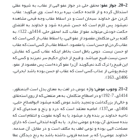
20-2. جواز عفو:
محقق حلی در جواز عفو الهی از عقاب، به شیوه عقلی
استدلال کرده و از قاعده حکمت بهره برده است. وی می­گوید: عقاب
کردن حق خداوند سبحان است و در اسقاط عقاب وجه قبحی مشاهده
نمی­شود پس لازم است که حسن شمرده شود و خداوند به اقتضای
حکمت خودش می­تواند عفو از عقاب کند (محقق حلی، 1414ق، 122). به
گفته برخی متکلمان مقصود از عفو الهی، یا اسقاط عقاب از کسی است که
عقاب کردن او حسن است. یا مقصود، اسقاط عقاب از کسی است که عقاب
او حسن نیست. دومی باطل است بخاطر اینکه عقاب کسی که عقابش
حسن نیست قبیح می­باشد. و قبیح از خدای حکیم سر نمی­زند و کسی که
این قبیح را ترک کند نمی­گویند آن را عفو کرده است پس مقصود از عفو،
چشم پوشی از عذاب کسی است که عقاب او حسن بوده باشد (بحرانی،
1406ق، 163).
21-2. وجوب عوض:
واژه عوض در لغت به معنای بدل است (ابن­منظور،
1414ق، 7: 192) و در اصطلاح متکلمان، به هر منفعتی که از روی استحقاق
و خالی از بزرگداشت و تمجید باشد عوض گفته می­شود (ابوالصلاح حلبی،
1404ق، ص137). امامیه معتقد است که درد و رنج و صدمه­ای که از
ناحیه خداوند بر بنده وارد می­شود یا به گونه عقوبت و انتقام است که
بنده مستحق آن بوده و عوضی ندارد. یا به گونه ابتدائی است که دارای
مصلحت الهی بوده و نوعی لطف به مکلف است و در مقابل آن صدمه،
خداوند عوضی را که بر صدمه فزونی داشته باشد به رنج دیدگان عطا