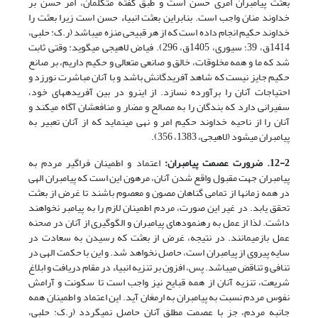
بعثت پیامبران امری حسن است و طبق گفته متکلمان، امر حسن بر
خداوند منان واجب است. بنابراین بعثت انبیاء حسن است زیرا بعثت را
خداوند حکیم انجام داده است که از هر قبیحی منزه می­باشد (ر.ک: حلبی،
1414ق، 39؛ سیوری، 1405ق، 296). فیاض لاهیجی می­گوید: وقتی ثابت
شد که ما و همه مخلوقات، خالق و صانعی متعالی و حکیم داریم، بر صانع
حکیم جایز نیست که شاهد آفریدگانش باشد و با آنان مباشرت نورزد و
احتیاجات آنان را برآورده نسازد. از این­رو در بین آفریده­های خود،
سفیرانی دارد که بندگان را به مصالح و مضار و منافع­شان آگاه می­کند و
آنان را از ناحیه خداوند حکیم امر و نهی می­نماید که از آنان تعبیر به
پیامبران می­شود (لاهیجی، 1383، 356).
12-2. ضرورت عصمت پیامبران:
اعتماد و اطمینان فراگیر مردم به
پیامبران جهت مقبول واقع شدن آنان، مرهون این است که پیامبران الهی
در همه زمان­ها از تمامی گناهان مصون و معصوم باشند تا غرض از بعثت
تحقق یابد. در غیر این صورت، مردم اطمینان لازم را به پیامبر نخواهند
داشت. لذا از عمل به رهنمودهای پیامبران و الگوگیری از آنان در صحنه
عمل بازمی­مانند. در نتیجه، غرض از بعثت که رسیدن به سعادت در
سایه پیروی از پیامبران است، حاصل نخواهد شد. و این با حکمت الهی در
تنافی و تناقض می­باشد. پس، افزون بر تنزیه انبیاء در مقام دریافت و ابلاغ
شریعت، تنزیه آنان از همه قبایح نیز واجب است تا سکونت و آرامش
نفوس مردم نسبت به پیامبران به ارمغان آید. این اعتماد و اطمینان همه
جانبه مردم، جز با عصمت مطلق آنان حاصل نمی­گردد (ر.ک: حلبی،