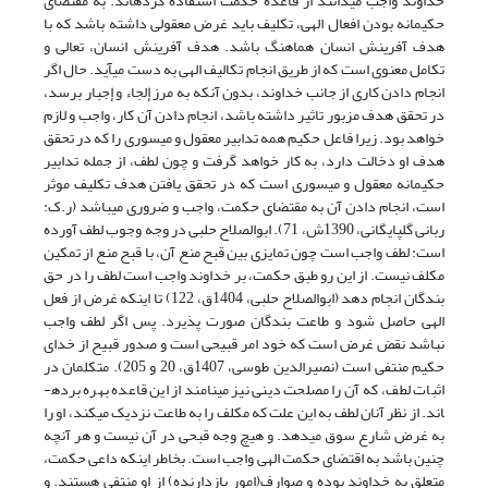
خداوند واجب می­دانند از قاعده حکمت استفاده کرده­اند. به مقتضای
حکیمانه بودن افعال الهی، تکلیف باید غرض معقولی داشته باشد که با
هدف آفرینش انسان هماهنگ باشد. هدف آفرینش انسان، تعالی و
تکامل معنوی است که از طریق انجام تکالیف الهی به دست می­آید. حال اگر
انجام دادن کاری از جانب خداوند، بدون آنکه به مرز إلجاء و إجبار برسد،
در تحقق هدف مزبور تاثیر داشته باشد، انجام دادن آن کار، واجب و لازم
خواهد بود. زیرا فاعل حکیم همه تدابیر معقول و میسوری را که در تحقق
هدف او دخالت دارد، به کار خواهد گرفت و چون لطف، از جمله تدابیر
حکیمانه معقول و میسوری است که در تحقق یافتن هدف تکلیف موثر
است، انجام دادن آن به مقتضای حکمت، واجب و ضروری می­باشد (ر.ک:
ربانی گلپایگانی، 1390ش، 71). ابوالصلاح حلبی در وجه وجوب لطف آورده
است: لطف واجب است چون تمایزی بین قبح منع آن، با قبح منع از تمکین
مکلف نیست. از این رو طبق حکمت، بر خداوند واجب است لطف را در حق
بندگان انجام دهد (ابوالصلاح حلبی، 1404ق، 122) تا اینکه غرض از فعل
الهی حاصل شود و طاعت بندگان صورت پذیرد. پس اگر لطف واجب
نباشد نقض غرض است که خود امر قبیحی است و صدور قبیح از خدای
حکیم منتفی است (نصیرالدین طوسی، 1407ق، 20 و 205). متکلمان در
اثبات لطف، که آن را مصلحت دینی نیز می­نامند از این قاعده بهره برده­
اند. از نظر آنان لطف به این علت که مکلف را به طاعت نزدیک می­کند، او را
به غرض شارع سوق می­دهد. و هیچ وجه قبحی در آن نیست و هر آنچه
چنین باشد به اقتضای حکمت الهی واجب است. بخاطر اینکه داعی حکمت،
متعلق به خداوند بوده و صوارف(امور بازدارنده) از او منتفی هستند. و