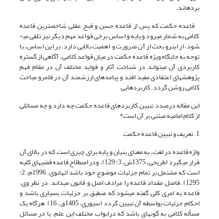
برده­اند.
قاعده حکمت که پس از قاعده حسن و قبح عقلی شاخص­ترین قاعده
کلامی به شمار می­رود و پایه و اساس برخی قواعد مهم دیگر نیز تلقی می­
شود، از این­رو بحث از آن ضرورت و اهمیت بالایی دارد. بر این اساس، با
توجه به جایگاه ویژه قاعده حکمت در میان قواعد کلامی، آگاهی از گستره
کاربردی آن می­تواند در شناخت آثار و فواید مختلف آن در مقام فهم
پژوهش­های اعتقادی مفید افتد و پیامدهای ارزشمند آن در قلمرو مباحث
کلامی روشن گردد. کاربردهایی
این مقاله درصدد تبیین کاربردهای قاعده حکمت چه دارد و چه مسائلی
از کلام امامیه مبتنی بر آن است؟
1. تعریف و تبیین قاعده حکمت
واژه قاعده در لغت، به معنای بنیان و پایه برای چیزی است که در بالای آن
قرار می­گیرد (طریحی، 1375ش، 3: 129)، ودر اصطلاح قاعده قضیه­ای کلیه
است که مشتمل بر تمام جزئیات موضوع خود باشد (تهانوی، 1996م، 2:
1295). فاضل مقداد قاعده را مرادف اصل و قانون می­داند. در نظر وی،
قاعده به امری کلی گفته می­شود که منطبق بر جزئیات بسیاری باشد و
احکام جزئیات بواسطه آن تبیین گردد (سیوری، 1405ق، 16). هرگاه یک
مسأله کلامی به گونه­ای باشد که درابواب مختلف این علم، یا در مسائل