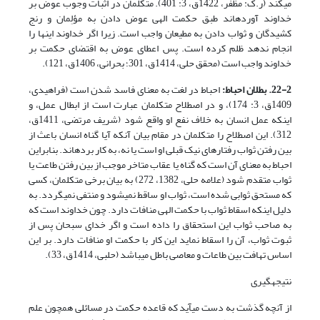
می­کند (ر.ک: مظفر، 1422ق، 3: 401). متکلمان در اثبات وجوب عوض بر
خداوند آورده­اند طبق حکمت الهی عوض دادن به مؤلِمان و رنج
کشیدگان و ثواب دادن به مطیعان واجب است. زیرا اگر خداوند این­ها را
انجام ندهد ظلم کرده است. پس اعطای عوض به اقتضای حکمت بر
خداوند واجب است (محقق حلی، 1414ق، 301؛ بحرانی، 1406ق، 121).
22-2. بطلان احباط:
احباط در لغت به معنای فاسد شدن است (فراهیدی،
1409ق، 3: 174)، و در اصطلاح متکلمان عبارت است از ابطال عمل، و
اینکه عمل انسان به خلاف نفع او واقع شود (شریف مرتضی، 1411ق،
312). این اصطلاح را متکلمان در مقام بیان آنکه آیا گناه انسان باعث از
بین رفتن ثواب رفتارهای نیک قبلی او است یا نه، به کار برده­اند. بنابراین
احباط به معنای آن است که گناه یا عقاب متاخر موجب از بین رفتن طاعت یا
ثواب متقدم ­شود (علامه حلی، 1382، 272) به بیان برخی متکلمان، کسی
که مستحق ثوابی شده است، ثواب او ساقط نمی­شود و منتفی نمی­گردد. به
دلیل اینکه اسقاط ثواب با حکمت الهی منافات دارد. چون خداوند است که
به صاحب ثواب این استحقاق را داده است و اگر خدای سبحان پس از
ثبوت ثواب، آن را اسقاط نماید این کار با حکمت او منافات دارد. بر این
اساس تهافت بین طاعات و معاصی باطل می­باشد (حلبی، 1414ق، 33).
نتیجه­گیری
از آنچه گذشت به دست می­آید که قاعده حکمت در مسائلی همچون علم