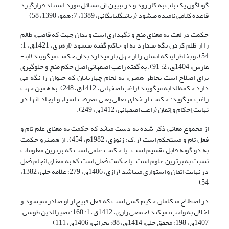
گوناگون یک باب به کار رود و در تبیین آن مسائل مورد استناد قرارگیرد
قاعده کلامی نامیده می­شود (ربانی­گلپایگانی، 1389، 7؛ همو، 1390، 58)
حکمت در لغت به معنای منع و نگه­داری است و بدان جهت که قاضی، ظالم
را از ظلم کردن نگه می­دارد به او حاکم گفته می­شود (ازهری، 1421ق، 1:
54)، و بخاطر اینکه انسان را از جهل باز می­دارد بدان حکمت می­گویند (ابن­
فارس، 1404ق، 2: 91). به گفته راغب اصفهانی اصل حَکَمَ منع و جلوگیری
برای اصلاح است بخاطر همین، به لجام چهارپایان که حیوان را نگه می
دارد حکمة­الدابة می­گویند (راغب اصفهانی، 1412ق، 248)، به همین جهت
راغب می­گوید: حکمت از خدای تعالی یعنی معرفت اشیاء و ایجاد آن­ها در
نهایت اِحکام و اِتقان (راغب اصفهانی، 1412ق، 249).
از مجموع معانی ذکر شده به دست می­آید که حکمت به معنای علم تام و
فعل تام و مستحکم است (ر.ک: زنوزی، 1982م، 454). از همین­رو حکمت
به دو گونه قابل تقسیم است. یا حکمت علمی است که برترین معلومات
نسبت به برترین علوم است. یا حکمت فعلی است که به معنای انجام فعل
در نهایت اتقان و استواری می­باشد (رازی، 1406ق، 279؛ علامه حلی، 1382،
54)
در اصطلاح متکلمان حکیم کسی است که فعل قبیح از او صادر نمی­شود و
اخلال به واجب نمی­کند (حمصی رازی­، 1412ق، 1: 160؛ نصیرالدین طوسی،
1407ق، 198؛ محقق حلی، 1414ق، 88؛ بحرانی، 1406ق، 111)