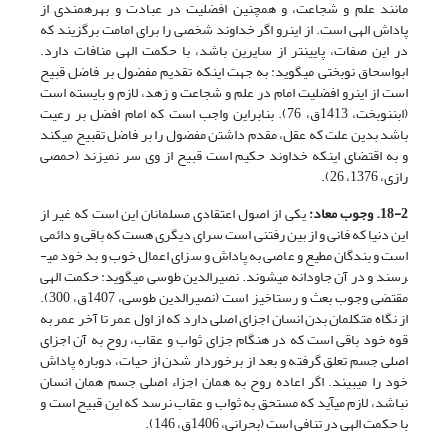
مانند علم و شجاعت، و همچنین افضلیت در عبادت و بهره­مندی از
پاداش الهی است. از این­رو اگر خداوند شخصی را برای امامت برگزیند که
در این صفات، پایین­تر از سایرین باشد، با حکمت الهی منافات دارد.
ابواسحاق نوبختی می­گوید: به جهت اینکه تقدیم مفضول بر فاضل قبیح
است از این­رو افضلیت امام در علم و شجاعت و زهد، لازم و بایسته است
(ابن­نوبخت، 1413ق، 76). بنابراین واجب است که امام افضل بر رعیت
باشد بدین علت که عقل، مقدم داشتن مفضول را بر فاضل تقبیح می­کند
و به اقتضای اینکه خداوند حکیم است قبیح از وی سر نمی­زند (حمصی
رازی، 1376، 26).
18-2. وجوب معاد:
یکی از اصول اعتقادی مسلمانان این است که غیر از
این دنیا که فانی و از بین رفتنی است سرای دیگری هست که باقی و دائمی
است و بندگان مطیع و عاصی به پاداش و سزای اعمال خوب و بد خود می­
رسند و در آن جاودانه می­شوند. نصیرالدین طوسی می­گوید: حکمت الهی
مقتضی وجوب بعث و رستاخیز است (نصیرالدین طوسی، 1407ق، 300).
از نگاه متکلمان بدن انسان اجزای اصلی دارد که از اول عمر تا آخر عمر به
قوه خود باقی است که در هنگام جزای ثواب و عقاب، روح به آن اجزای
اصلی جسم تعلق گرفته و بعد از برخوردار شدن از حیات، دوباره پاداش
خود را می­بیند. اگر اعاده روح به همان اجزاء اصلی جسم همان انسان
نباشد، لازم می­آید که مستحق به ثواب و عقاب نرسد که این قبیح است و
با حکمت الهی در تنافی است (بحرانی، 1406ق، 146).