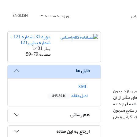
ایی
ورود به سامانه
ENGLISH
دوره 31، شماره 121 -
شماره پیاپی 121
بهار 1401
صفحه
59-79
فایل ها
XML
می‌سازد. بدون
اصل مقاله
845.59 K
ای متأثر از آن
لعه قرار داده
ر منابع همچون
هم رسانی
ت‌گرایی و نفی
ارجاع به این مقاله