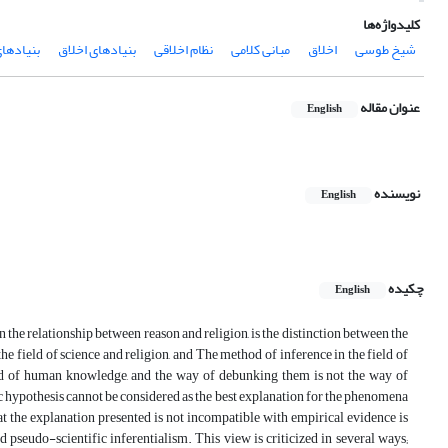
کلیدواژه‌ها
شیخ طوسی
اخلاق
مبانی کلامی
نظام اخلاقی
بنیادهای اخلاق
بنیادهای
عنوان مقاله
English
نویسنده
English
چکیده
English
he relationship between reason and religion, is the distinction between the
 the field of science and religion, and The method of inference in the field of
field of human knowledge, and the way of debunking them is not the way of
ic hypothesis cannot be considered as the best explanation for the phenomena
that the explanation presented is not incompatible with empirical evidence is
 pseudo-scientific inferentialism. This view is criticized in several ways;