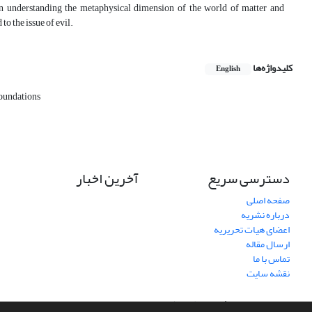
 in understanding the metaphysical dimension of the world of matter and
o the issue of evil.
کلیدواژه‌ها
English
foundations
دسترسی سریع
آخرین اخبار
صفحه اصلی
درباره نشریه
اعضای هیات تحریریه
ارسال مقاله
تماس با ما
نقشه سایت
سامانه مدیریت نشریات علمی.
طراحی و پیاده سازی از
سیناوب