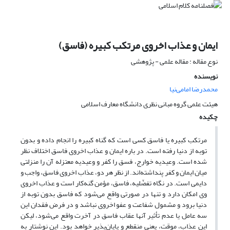
ایمان و عذاب اخروی مرتکب کبیره (فاسق)
نوع مقاله : مقاله علمی - پژوهشی
نویسنده
محمدرضا امامی‌نیا
هیئت علمی گروه مبانی نظری دانشگاه معارف اسلامی
چکیده
مرتکب کبیره یا فاسق کسی است که گناه کبیره را انجام داده و بدون
توبه از دنیا رفته است. در باره ایمان و عذاب اخروی فاسق اختلاف نظر
شده است. وعیدیه خوارج، فسق را کفر و وعیدیه معتزله آن را منزلتی
میان ایمان و کفر پنداشته‌اند. از نظر هر دو، عذاب اخروی فاسق، واجب و
دایمی است. در نگاه تفضّلیه، فاسق، مؤمن گنه‌کار است و عذاب اخروی
وی امکان دارد و تنها در صورتی واقع می‌شود که فاسق بدون توبه از
دنیا برود و مشمول شفاعت و عفو اخروی نباشد و در فرض فقدان این
سه عامل یا عدم تأثیر آنها عقاب فاسق در آخرت واقع می‌شود، لیکن
این عذاب، موقت، یعنی منقطع و پایان‌پذیر خواهد بود. این نوشتار به