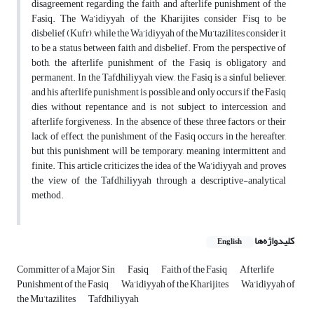
disagreement regarding the faith and afterlife punishment of the
Fasiq. The Wa’idiyyah of the Kharijites consider Fisq to be
disbelief (Kufr), while the Wa’idiyyah of the Mu’tazilites consider it
to be a status between faith and disbelief. From the perspective of
both, the afterlife punishment of the Fasiq is obligatory and
permanent. In the Tafdhiliyyah view, the Fasiq is a sinful believer,
and his afterlife punishment is possible and only occurs if the Fasiq
dies without repentance and is not subject to intercession and
afterlife forgiveness. In the absence of these three factors or their
lack of effect, the punishment of the Fasiq occurs in the hereafter,
but this punishment will be temporary, meaning intermittent and
finite. This article criticizes the idea of the Wa’idiyyah and proves
the view of the Tafdhiliyyah through a descriptive-analytical
method.
کلیدواژه‌ها
English
Committer of a Major Sin
Fasiq
Faith of the Fasiq
Afterlife
Punishment of the Fasiq
Wa’idiyyah of the Kharijites
Wa’idiyyah of
the Mu’tazilites
Tafdhiliyyah