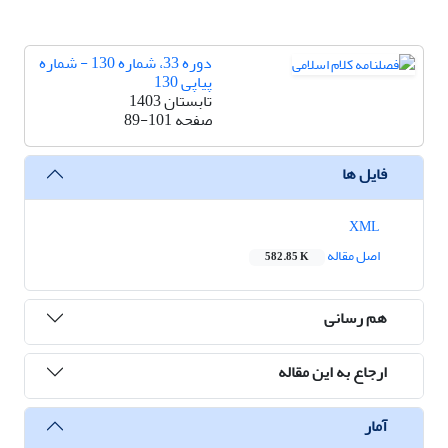
دوره 33، شماره 130 - شماره
پیاپی 130
تابستان 1403
صفحه
89-101
فایل ها
XML
اصل مقاله
582.85 K
هم رسانی
ارجاع به این مقاله
آمار