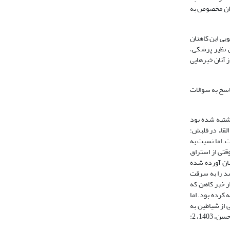
یک جن یا شیطان مخصوص به
ویی این کاهنان
ن نظیر پزشکی،
ز آنان خبرهایی
اسخ به سوالات
مشتبه شده بود
لقاء در قلبش؛
ت. اما نسبت به
قتی از استراق
ان آورده شده
شد را به سرقت
از خبر کاهن که
کرده بود. اما
 از شیاطین به
برخی دیگر حوادث دور دست را الهام می‌کنند از سرقت و قتل و غایب شدن شخص، البته آنان نیز مانند انسان‌ها می‌باشند که راستگو و دروغ‌گو دارند (طبرسی، فضل بن حسن، 1403، 2: