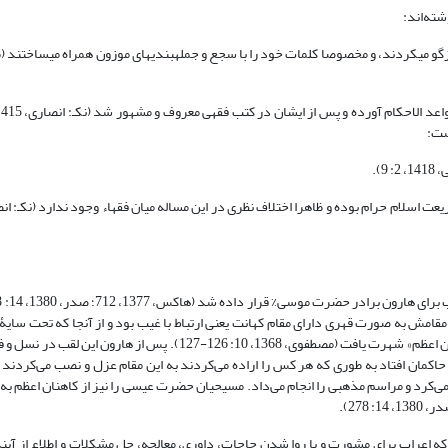
ته‌اند:
بازگو مى‏کردند، و مخصوصا کلمات خود را با سجع و جمله‏بندیهاى موزون همراه مى‏ساختند 
).
ک و الهی بود به لحاظ همین مقامش به صورت قهری دارای مقام کهانت یعنی ارتباط با غیب بود و از آنجا که تحت
حضرت موسی قرار داشت با عنوان «نبی» مشهور نشد بلکه با لقب «کاهن» یا «کاهن اعظم» شهرت یافت (مصطفوی، 1368، 10: 126-
انی‌ها را تقدیم می‌کرد و مراسم مذهبی را انجام می‌داد. مسیحیان حضرت عیسی را نیز از کاهنان اعظم 
ه اعراب برای مشورت و یا روا شدن حاجات، داوری، معالجه، حل مشکلات و اطلاع از آین