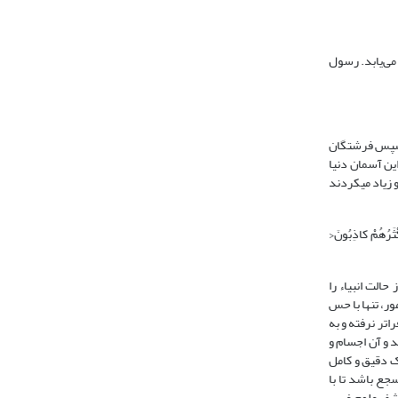
می‌یابد. رسول
ح به اهل آسمان دنیا می‌رسد. سپس فرشتگان
ین آسمان دنیا
می‌رسد. در این جا جن به طور پنهانی گوش می‌دهد و به سوی دوستان خود رفته و آن را می‌گفتند، بنابراین هر چه را به شکل خودش می‎آوردند حقیقت داشت اما آن را کم و زیاد می‎کردند
هُمْ کاذِبُونَ<
الت انبیاء را
ر، تنها با حس
اتر نرفته و به
 و آن اجسام و
اک دقیق و کامل
جع باشد تا با
شف علومِ غیبی