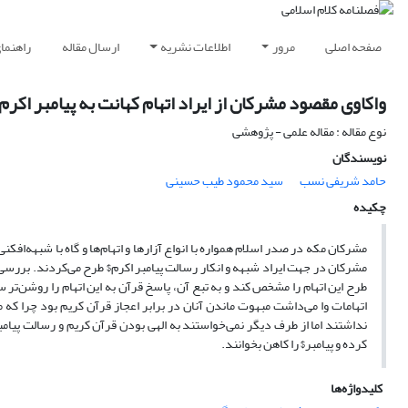
صفحه اصلی
مرور
اطلاعات نشریه
ارسال مقاله
راهنما
واکاوی مقصود مشرکان از ایراد اتهام کهانت به پیامبر اکرم و تبیین پاسخ زیربنایی قرآن کریم به آن
نوع مقاله : مقاله علمی - پژوهشی
نویسندگان
حامد شریفی نسب
سید محمود طیب حسینی
چکیده
مشرکان مکه در صدر اسلام همواره با انواع آزارها و اتهام‌ها و گاه با شبهه‌افک
مشرکان در جهت ایراد شبهه و انکار رسالت پیامبر اکرم$ طرح می‌کردند. بررسی و
طرح این اتهام را مشخص کند و به تبع آن، پاسخ قرآن به این اتهام را روشن‌تر 
اتهامات وا می‌داشت مبهوت ماندن آنان در برابر اعجاز قرآن کریم بود چرا که
نداشتند اما از طرف دیگر نمی‌خواستند به الهی بودن قرآن کریم و رسالت پیامبر
کرده و پیامبر$ را کاهن بخوانند.
کلیدواژه‌ها