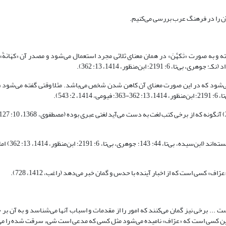
 آن را در فرهنگ عرب بررسی می‌کنیم.
ُل» رفته و به صورت «تَکهَّنَ» در همان معنای ثلاثی مجرد استعمال می‌شود و مصدر آن «کهَانَة
2؛ ابن‌منظور، 1414، 13: 362).
ستعمال می‌شود که در این صورت معنای آن کاهن شدن شخص می‌باشد. مثلا وقتی گفته می‌شود «لم
543).
در لغت «کاهن» را به معنای غیب‌گو و 
کسی است که از اخبار آینده با حدس و گمان خبر می‌دهد (راغب، 1412، 728).
... برخی نیز گمان می‌کنند که امور را از مقدمات و اسباب آنها می‌شناسد و به آن بر 
ن کسی است که «عرّاف» نامیده می‌شود مثل کسی که مدعی است شیء سرقت شده را می‌د