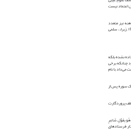
بل اعتماد نیست
خُنافِر بن عَوّام حِمیری، سَواد بن قارِب (جواد علی، 1422، 12: 341؛ صدر، 1380، 14: 278). زنان کاهنه نیز متعدد
بودند چنانکه طَریفَه از قدیمی‌ترین کاهنان یمن بوده که خراب شدن سد مَأرِب و سیل عرم را پیشگوئی کرده بود (مسعودی، 1425، 2: 143-144؛ طبرسی، 1372، 8: 606). زَبراء، سلمی
اده نشده بلکه
رد چنانکه برخی
ت را به پیامبر$ نسبت می‌داد با نام
یک سوره پس از
بِکاَهِنٍ وَ لَا مجَْنُونٍ< (طور: 29) «پس تذکر ده که تو به لطف پروردگارت
 بِقَوْلِ شَاعِرٍ
 که [قرآن‏] قطعاً گفتار فرستاده‏اى