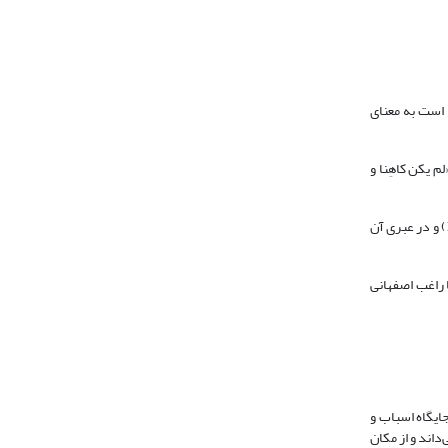
ً» است به معنای
 یکن‏ کاهِنا و
واژۀ «کاهن» که به «الکهَّانُ‏» و «الکهَنَةُ» جمع بسته می‌شود (جوهری، بی‌تا، 6: 2191) آنگونه که از برخی کتب لغت به دست می‌آید لغتی عبری بوده (مصطفوی، 1368، 10: 127) و در عبری آن
کسی که از غیب مطلع و با آن ارتباط دارد دانسته‌اند (ابن‌سیده، بی‌تا، 44: 143؛ جوهری، بی‌تا، 6: 2191؛ ابن‌منظور، 1414، 13: 362) اما راغب اصفهانی
جایگاه اسباب و
اند و از مکان