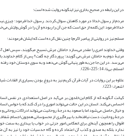
در این رابطه در صحیح بخاری نیز اینگونه روایت شده است:
مردم از رسول خدا$ در مورد کاهنان سوال کردند. رسول خدا فرمود: چیزی نیس
خدا$ فرمود: این کلمه از حق است که جن آن را ربوده و آن را در گوش ولیّش می‌خواند پس صد د
مسلم نیز در روایتی از پیامبر اکرم$ چنین نقل کرده است که ایشان فرمودند:
مرتبۀ دوم به حاملان عرش می گویند: پروردگار چه گفت؟ پس از کلام خداوند با 
(مسلم، بی‌تا، 14: 225-226).
علاوه بر این روایات در آیات قرآن کریم نیز به دروغ بودن بسیاری از القاءات شیاطین ک
(شعراء: 223).
کهانت آنگونه که از کلام ابن‌خلدون بر می‌آید در اصل استعدادی در نفس انسان
احساس می‌کند. انسان در این حالت می‌تواند اموری را درک کند که با حواس انسا
و خیال حاصل می‌شود اما با صعود به درجۀ روحانیت می‌تواند ادراکات روحانی و مش
درجۀ روحانیت دست نیافته‌اند با بهره‌گیری از محسوساتی همچون اجسام شفاف و 
اقوال را همچون آینه‌ای برای انعکاس امور جزئی در خواب یا بیداری به سمت خود 
ندارد بلکه به صدق و کذب آن اعتماد کرده و گاه حدسیات خود را نیز به آن ض
اشتغال به آن از حواس فارغ شده و بر اتصال روحی (با شیاطین) قدرت یابد. بنا