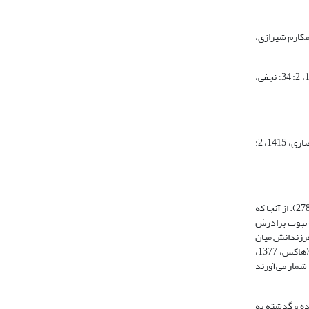
(مکارم شیرازی،
اما تعریفی که در میان فقهاء شهرت یافته، تعریفی است که علامه حلی در کتاب قواعد الاحکام آورده و پس از ایشان در کتب فقهی معروف و مشهور شد (نکـ: انصاری، 1415، 2: 34؛ نجفی،
لازم به ذکر است که کهانت و بهره‌گیری از جن برای دست‌یابی به امور غیبی در شریعت اسلام حرام بوده و ظاهرا اختلاف نظری در این مساله میان فقهاء وجود ندارد (نکـ: انصاری، 1415، 2:
واژۀ «کاهن» که ریشه در زبان عبری دارد در ابتداء میان بنی‌اسرائیل به عنوان لقب برای هارون برادر حضرت موسی% قرار داده شد (هاکس، 1377، 712؛ صدر، 1380، 14: 278). از آنجا که
 سایۀ نبوت برادرش
127). پس از هارون این لقب در نسل و فرزندانش میان
بنی‌اسرائیل باقی ماند تا آنکه پس از عصر حضرت سلیمان% این صفت، به دست حاکمان افتاد به طوری که هر کس را اراده می‌کردند به این مقام عزل و نصب می‌کردند (هاکس، 1377،
به شمار می‌آورند
ده و گذشته به