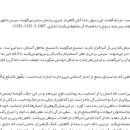
ت. مردم گفتند: ای رسول خدا آنان گاهی از چیزی برایمان سخن می‌گویند سپس تحقق 
روغ را به همراه آن مخلوط می‌کنند (بخاری، 1407، 3: 1191-1192).
وقتی خداوند امری را مقدر می‌سازد حاملان عرش تسبیح می‎گویند، سپس اهل آسمان که پس از آنها قرار دارند، تسبیح می‎گویند تا تسبی
خبر می‌شوند. سپس برخی از اهل آسمانها از یکدیگر پرس‌وجو می‌کنند تا آنکه خبر به ا
ه به استراق سمع از اخبار آسمانی می‌پردازند اشاره شده است >یلْقُونَ السَّمْعَ وَ أَکْثَرُ
ی است که انسان را از انسانیت به روحانیت اوج می‌دهد و در این حالت گوشۀ چشمی از ح
نی‌اش از درک و احساس آن عاجز است چرا که قبل از ترقی به درجۀ روحانیت، درکش از امو
اهدات باطنی را نیز به دست آورد. در این میان گروهی از انسان‌ها که از انسانیت خود فر
استخوان حیوانات و کلام سجع‌دار و... سعی در آن دارند نقص فطرت خود را جبران کنند
قرار دهند، اما از آنجا که این ادراکات از القاءات شیطان می‌باشد، کاهن قدرتی بر ادر
میمه می‌کند. برترین حالت این دسته از کاهنان، کمک گرفتن از سخنی است که دارای س
براین کاهنانی که با تسویۀ نفس به درجۀ روحانی نائل شده‌اند برای رفع حجابِ حس و ک