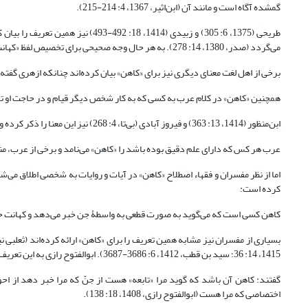
گمشده آگاه است و مانند آن (ابن‌اثیر، 1367، 4: 214-215).
طریحی (1375، 6: 305) و زبیدی (1414،
می‌گردد (صدر، 1380، 14: 278). به هر حال وجه صحیحی برای تخصیص لفظ «کهانت» به غیب‌گویی از امور گذشته یا آینده به دست نیامد.
برخی از اهل لغت معنای دیگری نیز برای «کاهن» بیان کرده‌اند چنانکه ازهری گفته
همچنین «کاهن» در کلام عرب به کسی که به کار شخص دیگر قیام و در حاجت او تلاش می‌ک
ابن‌منظور (1414، 13: 363) و فیروز آبادی (بی‌تا، 4: 268) نیز این معنا را ذکر کرده و ابن‌منظور معنای سومی نیز گزارش کرده و نوشته است:
عرب هر کس که دارای علم دقیق بوده باشد را «کاهن» می‌نامد و برخی از عرب، منجم و طبیب را
اما از نظر مفسران و فقهاء اصطلاح «کاهن» در آیات و روایات به شخصی اطلاق می‌
کرده است:
کاهن کسی است که می‌گوید به صورت قطعی به واسطۀ جن خبر می‌دهد و کهانت حرفۀ کا
1415، 14: 36؛ سید بن قطب، 1412، 6: 3686-3687). ابوالفتوح رازی به این تعریف قید «عدم ادعای وحی» را نیز اضافه نموده است:
گفتند: کاهن آن باشد که گوید مرا «تابعه» هست از جنّ که مرا خبر دهد از ا
اختصاصى که مرا هست (ابوالفتوح رازی، 1408، 18: 138).