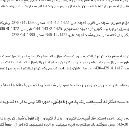
فتن از اجسام و ارتباط با شیاطین به دنبال علوم غیبی‌اند اما آنچه بدان دست می‌یابند قا
معروفترین کاهنان عربستان عبارت‌اند از: شِق، سَطیح، خطر بن مالک، 
باشند (جواد علی، 1422، 12: 346؛ صدر، 1380، 14: 278).
ین دو آیه، هرچند اتهام کهانت به صورت مستقیم از جانب مشرکان به پیامبر اکرم$ نسبت د
طور ضمنی از وجود این شبهه در قلوب مشرکان و یا ایراد این اتهام از جانب آنان دلالت دا
از روایات نیز این اتهام‌زنی مشرکان را تایید می‌کند (مسلم، بی‌تا، 16: 27-28؛ ابن‌سعد، 1417، 4: 429-430). در بیان شان نزول آیه، شخصی که اتهام کهان
 به لحاظ ترتیب نزول در زمان نزدیک به هم نازل شده‌اند چرا که سورۀ حاقه با فاصلۀ 
در سورۀ طور، اتهام «کهانت» در کنار اتهام «جنون» از ساحت پیامبر اکرم$ نفی شده است:>فَذَکرْ فَمَا أَنتَ بِنِعْمَتِ رَبِّک 
 >فَلَا أُقْسِمُ بِمَا تُبْصِرُونَ، وَ مَا لَا تُبْصِرُونَ، إِنَّهُ لَقَوْلُ رَسُولٍ کرِیمٍ، وَ مَا هُوَ
قَلِیلًا مَّا تُؤْمِنُونَ، وَ لَا بِقَوْلِ کاَهِنٍ قَلِیلًا مَّا تَذَکرُونَ، تَنزِیلٌ مِّن رَّبّ‏ِ الْعَالَمِینَ< (حاقه: 38-43) «پس سوگند یاد مى‏کنم به آنچه مى‏بینید، و آنچه نمى‏بینید،