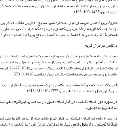
نیازی به چیزی ندارند اما آنانکه به لحاظ فطری به این درجه نرسیده‌اند با کمک‌گر
(ابن‌خلدون، 1427، 100-103).
همدانیۀ، عُفَیراء حمیریه، فاطمۀ بنت مر الخثعمیۀ، سَجاح و زَرقاء کاهنۀ یمامه از دیگر زنان کاهنۀ عرب می‌
2. کاهن در قرآن کریم
به طور کلی ماده «ک‌ه‌ن» در قرآن کریم دو بار به صورت «کاهن» آمده است. در ا
دلالت مستقیم آن تنها در نفی «کاهن» بودن از ساحت پیامبر اکرم$ می‌باشد اما به 
«شیبۀ بن ربیعۀ» معرفی شده است (نکـ: ابوحیان اندلسی، 1420، 9: 573).
قابل ذکر است که دو آیه مشتمل بر «کاهن» در دو سورۀ طور و حاقه قرار دارند و
سورۀ طور نازل شده است (نکـ: طبرسی، 1372، 10: 612-613).
نه کاهنى و نه مجنون».
در سورۀ حاقه نیز اتهام «کهانت» در کنار اتهام «شاعریت» از پیامبر اکرم$ نفی شده و چنین آمده است: