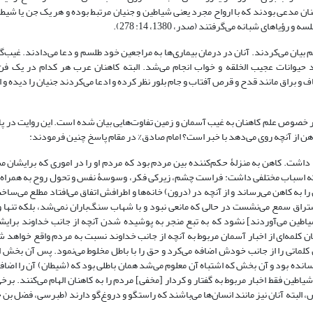
اجعه می‌کردند (جواد علی، 1422، 12: 340، صدر، 1380، 14: 278). کاهنان مدعی بودند که با ارواح مجرد یعنی شیاطین و جنیان مرتبط بوده و هر 
یاهای شبانه می‌گرفتند (صدر، 1380، 14: 278).
م بیان می‌کردند. آنان در درمان بیماری‌ها به مراجعین خود طلسم و دعا می‌دادند. غیب‌گ
لد حیوانات عجیب الخلقه و خواب انجام می‌شد. البته کاهنان عرب هر کدام در یک ف
و براق مانند قدح و قرص آفتاب و جام بلور نظر کرده و ادعا می‌کردند جنیان را دیده و ا
در خصوص علم کاهنان به غیب آسمان و زمین تفاوت‌هایی بیان شده است. این روایت در پ
ن از آنچه روی می‌دهد با خبر است؟ امام صادق% در مقام پاسخ چنین فرمودند:
داشت. کاهن به منزلۀ حکم‌کننده بین مردم بود که مردم او را در اموری که برایشان 
اخت که اسباب مختلفی داشت: فراست چشم، زیرکی فکر، وسوسۀ نفس و تحول روح به همراه ا
 به کاهن می‌رساند و از آنچه در (درون) خانه‌ها و اطرافش اتفاق می‌افتاد مطلع می‌ساخ
تراق سمع می‌نشست در حالی که مانعی نبود و با شهاب سنگ‌باران نمی‌شد، بلکه تنها و
طین می‌آوردند] نشود که به تبع منجر به پوشیده شدن آنچه از جانب خداوند برایش
 کلمه‌ای از اخبار آسمان مربوط به آنچه از جانب خداوند نسبت به مردم واقع خواهد 
ان کلماتی را از جانب خودش اضافه می‌کرد و حق را با باطل مخلوط می‌نمود. پس آن بخش 
ده بود و آن بخش که اشتباه آن معلوم می‌شد همان باطلی بود که (شیطان) آن را اضافه 
ین فقط اخبار مربوط به گفتار و کردار [مخفی] مردم را به کاهنان الهام می‌کنند. برخی