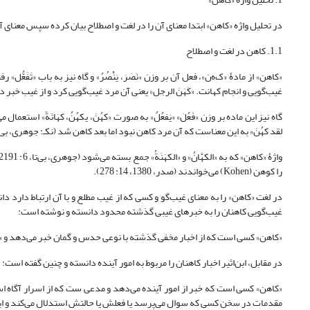
در تحلیل واژه «کاهن» ابتدا معنای آن را در لغت و اصطلاح بیان کرده سپس معنای
1.1. کاهن در لغت و اصطلاح
«کاهن» از مادۀ «ک‌ه‌ن»، فعل آن بر وزن «نَصَرَ، یَنْصُرُ» و گاه نیز به باب «تَفَعّ
غیب‌گویی و انجام کهانت. «کَهَنَ الرجل» یعنی آن مرد غیب‌گویی کرد و از غیب خبر داد (نکـ: جوهری، بی‌تا، 6: 191
گاه نیز این ماده بر وزن «فَعُلَ» «یَفعُلُ» به صورت «کهُنَ، یکهُنُ، کهَانَةً» ا
لقد کهُنَ» به این معناست که آن مرد کاهن نبود اما بعد کاهن شد (نکـ: جوهری، بی‌تا، 6: 2191؛ ابن‌منظور، 1414، 13: 362-363؛ فیومی، 1414، 2: 
را کوهن (Kohen) می‌خواندند (صدر، 1380، 14: 278).
غیب‌گویی کاهنان را به خبرهای غیبی گذشته محدود دانسته و نوشته است:
«کاهن» کسی است که از اخبار مخفی گذشته با نوعی حدس و گمان خبر می‌دهد و «عرّاف» 
در مقابل، ابن‌اثیر اخبار کاهنان را مربوط به امور آینده دانسته و چنین گفته است:
«کاهن» کسی است که خبر از امور آینده می‌دهد و مدعی ست که از اسرار آگاه است 
مقدمات در سخن کسی که سوال می‌پرسد یا فعلش یا حالتش استدلال می‌کند و ای