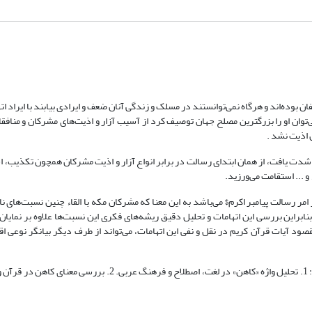
ن بوده‌اند و هرگاه نمی‌توانستند در مسلک و زندگی آنان ضعف و ایرادی بیابند با ایراد ا
ی‌توان او را بزرگترین مصلح جهان توصیف کرد از آسیب آزار و اذیت‌های مشرکان و منا
 اذیت نشد .
ب شدت یافت، از همان ابتدای رسالت در برابر انواع آزار و اذیت مشرکان همچون تکذیب، ا
و ... استقامت می‌ورزید.
ر رسالت پیامبر اکرم$ می‌باشد به این معنا که مشرکان مکه با القاء چنین نسبت‌های نار
ابراین بررسی این اتهامات و تحلیل دقیق ریشه‌های فکری این نسبت‌ها علاوه بر نمایا
ود آیات قرآن کریم در نقل و نفی این اتهامات، می‌تواند از طرف دیگر بیانگر نوعی اق
در همین راستا تحلیل نسبت ناروای «کاهن» به پیامبر$ در دو بخش ضروری است: 1. تحلیل واژه «کاهن» در لغت، اصطلاح و 