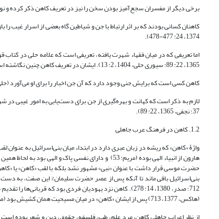
برخی دیگر از مفسران سجع‌آمیز بودن سخن را نیز در تعریف کاهن ذکر کرده و نوش
کاهنان کسانى بودند که بر اثر ارتباط با جن و شیاطین گاه بعضى از اسرار غیب را 
1374، 24: 477-478).
1365، 22: 89؛ سیوری حلی، 1404، 2: 13). ایشان در تعریف کاهن چنین نگاشته است:
کاهن کسی است که برایش جنی وجود دارد که آن جن اخبار را برای او می‌آورد (حلی، 1418، 2: 9
37؛ نجفی، 1365، 22: 89).
1.2. کاهن در فرهنگ عرب جاهلی
هارون از انبیاء الهی بوده (مریم: 53) و دارای نفسی پا
712؛ صدر، 1380، 14: 278). کاهن نزد یهودیان فردی بود که قرب
(هاکس، 1377، 713) پس از ایشان «کاهن» در میان مسیحیت همان کشیش بود (صدر، 1380، 14: 278).
از نظر اعراب جاهلی کاهن، مرد علم، طب، فلسفه، حقوق، دین و شعر بوده است ک