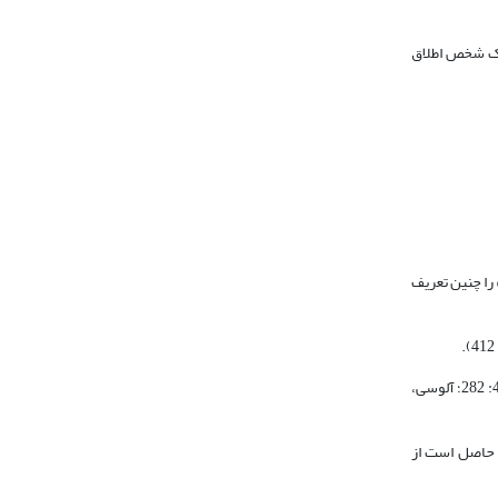
ر دو به یک شخص اطلاق
 را چنین تعریف
بسیاری از مفسران نیز مشابه همین تعریف را برای «کاهن» ارائه کرده‌اند (ثعلبی نیشابوری، 1422، 9: 130؛ طبرسی، 1372، 9: 253؛ ابن‌کثیر، 1419، 7: 405؛ لاهیجی، 1373، 4: 282؛ آلوسی،
م حاصل است از