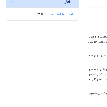
آمار
تعداد مشاهده مقاله
2,998
تهامات دروغین،
فقان عصر خویش
ستهزاء و تهدید
وایی به پیامبر
ن ساختن تصویر
رار مشرکان به
فرهنگ عربی. 2. بررسی معنای کاهن در قرآن و تحلیل مقصود