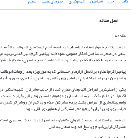
کاهن
جن
شیاطین
الهام‌گیری
خبرهای غیبی
سجع
اصل مقاله
مقدمه
در طول تاریخ همواره منادیان اصلاح در جامعه، آماج تهمت‌های ناجوانمردانۀ مخالفا
سعی در منحرف ساختن افکار عمومی نموده‌اند. پیامبر اکرم$ نیز که بی‌تردید م
بی‌نصیب نبود بلکه چنانکه در روایت وارد شده است هیچ پیامبری به اندازۀ ایشان
پیامبر اکرم$ علاوه بر تحمل آزارهای جسمانی که به طور ویژه بعد از وفات ابوطال
و همچنین در برابر ایراد انواع اتهاماتی چون کاهنی، ساحری، شاعری، جنون، افتراء 
یکی از اصلی‌ترین اغراض اتهام‌های مطرح شده از جانب مشرکان، شبهه‌افکنی در ام
اکرم$، در مقام تکذیب رسالت ایشان و موهوم دانستن وحی الهی قرار داشتند، بن
واقع‌بینانه‌تری از اغراض پشت پردۀ مشرکان مکه و به تبع آن روشن‌تر شدن مقص
فرابشری بودن قرآن کریم و عجز مشرکان از هماوردی تلقی شود.
مشرکان از این اتهام و پاسخ خداوند متعال به آنان.
1. تحلیل واژۀ «کاهن»