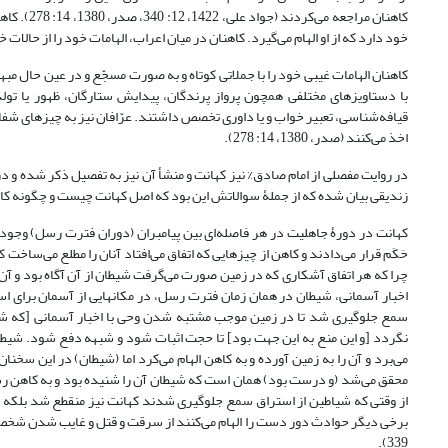
کاهنان مر
خود دارد که از او الهام می‌گیرد. کاهنان در میان اعراب، الهامات خود را از حالات خلسه و رؤ
کاهنان الهامات غیبی خود را با جملاتی کوتاه و به صورت مسجّع و در عین حال مبه
با دستاویز‌های مختلفی همچون پرواز پرندگان، پیدایش ستارگان، ظهور یا تو
قیافه‌شناسی، تعبیر خواب و یا داوری تخصص داشتند. عرّافان نیز به چیزهای شفاف 
اخذ می‌کنند (صدر، 1380، 14: 278).
در روایت مفصلی از امام صادق% نیز کهانت و منشأ آن نیز به تفصیل ذکر شده و 
زندیقی بیان شده که از جملۀ سوالاتش این بود که اصل کهانت چیست و چگونه کاه
کهانت در دورۀ جاهلیت در هر فاصله‌ای بین پیامبران (دوران فترت رسل) وجود 
حَکَم قرار می‌دادند و کاهن از چیزهایی که اتفاق می‌افتاد آنان را مطلع می‌س
چرا که هر اتفاق آشکاری که در زمین صورت می‌گرفت شیطان از آن آگاه بود و آن را
اخبار آسمانی، شیطان در همان زمان فترت رسل، در مکانهایی از آسمان برای اس
سمع جلوگیری شد تا در زمین موجب مشتبه شدن وحی با اخبار آسمانی [که شیا
نگردد [و این منع به این جهت بود] تا حجت اثبات شود و شبهه دفع شود. شیطان
می‌برد و آن را به زمین آورده و به کاهن الهام می‌کرد اما (شیطان) در این سخن
محقق می‌شد (و درست بود) همان است که شیطان آن را شنیده بود و به کاهن رسان
از وقتی که شیاطین از استراق سمع جلوگیری شدند کهانت نیز منقطع شد بلکه شیاط
339).