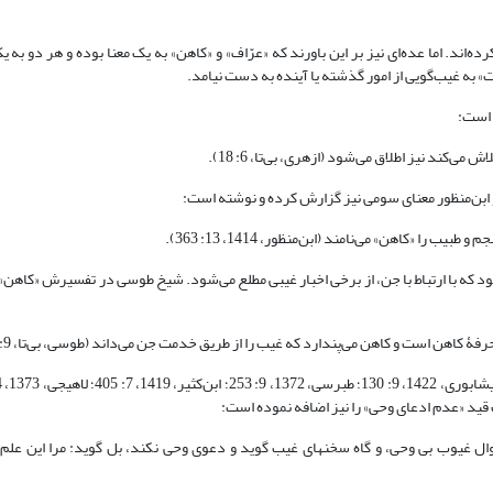
 18: 492-493) نیز همین تعریف را بیان کرده‌اند. اما عده‌ای نیز بر این باورند که «عرّاف» و «کاهن» به یک معنا بوده و ه
 است:
ند نیز اطلاق می‌شود (ازهری، بی‌تا، 6: 18).
 «کاهن» می‌نامند (ابن‌منظور، 1414، 13: 363).
شود که با ارتباط با جن، از برخی اخبار غیبی مطلع می‌شود. شیخ طوسی در تفسیرش «کاهن»
هن است و کاهن می‌پندارد که غیب را از طریق خدمت جن می‌داند (طوسی، بی‌تا، 9: 412).
حوال غیوب بى وحى، و گاه سخنهاى غیب گوید و دعوى وحى نکند، بل گوید: مرا این عل