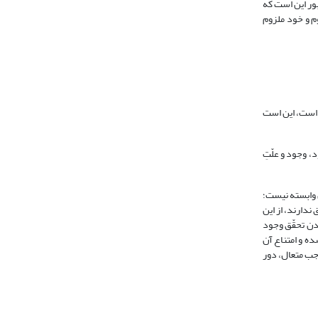
بور این است که
وم و خود ملزوم
ی است، این است
، وجود و علّتِ
 وابسته نیست؛
ستقل تحقّق ندارند، از این
دن تحقّق وجود
لسل ابطال شده و امتناع آن
جب متعال، دور