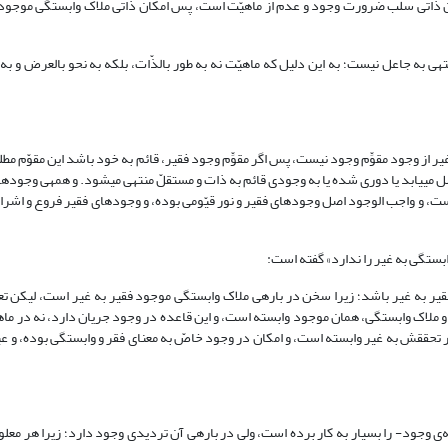
کان ذاتی سلب ضرورت وجود و عدم از ماهیّت است، پس امکان ذاتی ملاک وابستگی موجود 
ج: ماهیّت موجود وابسته؛ ماهیّت ملاک نیازمندی به علّت نبوده و مجعول و وابسته‎ی به جاعل نیست؛ به این دلیل که ماهیّت نه به طور بالذّات، بلکه به نحو
یر از وجود مقوِّم وجود نیست، پس اگر مقوِّم وجود فقیر، قائم به خود باشد این مقوّم مط
این مقوّم، قائم به غیر باشد کلام به این مقوّم باز می‎گردد، تا این که 
 غیر همانند وجود واحدند، و مقوّم آن‎ها واجب الوجود است، و واجب الوجود اصل وجودهای فقیر و نور قیّومی بوده، و وجودهای فقیر فر
ر به غیر باشد؛ زیرا سخن در باره‏ی ملاک وابستگی موجود فقیر به غیر است، لیکن تعب
 ملاک وابستگی، همان موجود وابسته است، و این قاعده در وجود جریان دارد، نه در ماهی
ر تحققش به غیر وابسته است، و امکان در وجود خاصّ به معنای فقر و وابستگی بوده، و 
مصنّف این سخن- یعنی لازمه چیزی قابل جعل نیست، خواه لازمه‌ی ماهیّت یا لازمه‌ی وجود- را بسیار به کار برده است، ولی در باره‎ی 