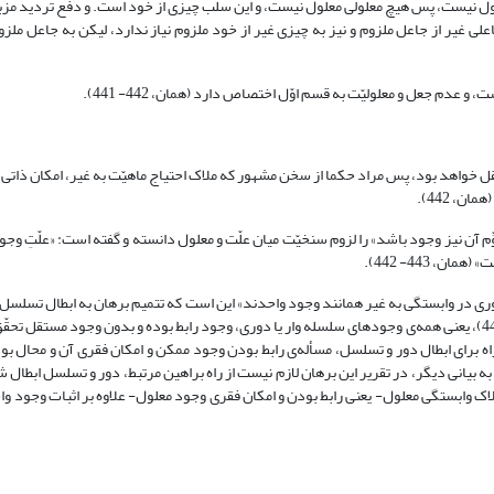
 معلول نیست، پس هیچ معلولی معلول نیست، و این سلب چیزی از خود است. و دفع تردید مز
علی غیر از جاعل ملزوم و نیز به چیزی غیر از خود ملزوم نیاز ندارد، لیکن به جاعل ملز
دم جعل و معلولیّت به قسم اوّل اختصاص دارد (همان، 442- 441).
 عقل خواهد بود، پس مراد حکما از سخن مشهور که ملاک احتیاج ماهیّت به غیر، امکان ذات
، 442).
 آن نیز وجود باشد» را لزوم سنخیّت میان علّت و معلول دانسته و گفته است: «علّتِ وجود
 443- 442).
 دوری در وابستگی به غیر همانند وجود واحدند» این است که تتمیم برهان به ابطال تسلسل
زیرا همه‌ی ممکنات غیر متناهی در احتیاج به غیر همانند ممکن واحدند (همان، 443)، یعنی همه‌ی وجودهای سلسله وار یا دوری، وجود رابط بوده و بدون وجود م
راه برای ابطال دور و تسلسل، مسأله‌ی رابط بودن وجود ممکن و امکان فقری آن و محال بو
 بدون وجود مستقل است (طباطبایی، 1981 م، 2: 166، تعلیقه 2؛ 1362، 168) ، به بیانی دیگر، در تقریر این برهان لازم نیست از راه براهین مرتبط، دور و تس
اک وابستگی معلول- یعنی رابط بودن و امکان فقری وجود معلول- علاوه بر اثبات وجود وا