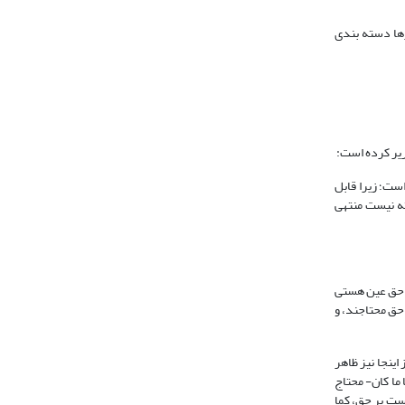
به مبادی این تقریرها دسته بندی
است؛ زیرا قابل
ته نیست منتهی
 حق عین هستى
حق محتاجند، و
ینجا نیز ظاهر
 ما کان- محتاج
ت بر حق، کما