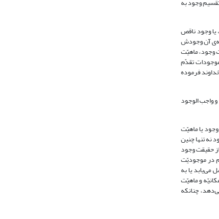
 تقسیم وجود به
 یا وجود ناقص
طه‌ی آن وجودش
ت وجود، ماهیّت
 موجودات تقدّم
 خداوند فرموده
و واجب الوجود
جود یا ماهیّت
 نه تنها چنین
از حقیقت وجود
م در موجودیّت
می‌یابد یا به
نیّه و ماهیّت
ی‌دهد، چنانکه