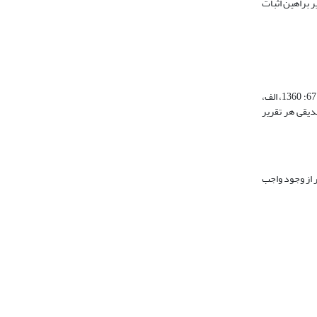
 بر سایر براهین اثبات
صدر المتألّهین در آثار خود راه‎های متعدّدی را برای خدا شناسی معرّفی کرده و برترین روش را «طریق صدّیقین» دانسته است (صدر المتألهین، 1363، ب، 239؛ 1363، الف، 67؛ 1360، الف،
به ترتیب کمیت مبادی تصدیقی هر تقریر
 آن چیزی غیر از وجود واجب