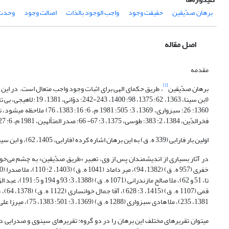
برهان صدّیقین
حقیقت وجود
واجب الوجود بالذات
اصالت وجود
وحدت 
اصل مقاله
مقدمه
[1]
برهان صدّیقین
فخرالدّین، 1384، 2: 383؛ طوسی، 1375، 3: 67- 66؛ صدر المتألهین، 1981 م، 6: 27؛ علوی عاملی، میر سیّد محمّد،1381، 2: 716).
اولین بار فارابی (339 ه. ق) به این برهان اشاره کرده (فارابی، 1405، 62)، و ابن سینا (428 ه. ق) نخستین حکیمی است که آن را به «صدّیقین» نسبت داده است (ابن سینا، 1375، 102).
1381، 235)، ملا هادی سبزواری (1288 ه. ق) (1369، ‏3: 501؛ 1383، 75)، میرزا علی اکبر مدرّس یزدی (1344 ه. ق) (1365، 141) و علامه طباطبایی (1402 ه. ق‏) (1362، 268).
می‎توان تقریرهای مختلف این برهان را در دو گروه: تقریرهای سینوی و صدرایی 