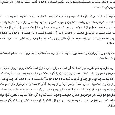
طریق و نورانی ترین مسلک، استدلال بر ذات الهی از راه خود ذات است، برهان را برمبنای
قریر کرده است:
ود؛ زیرا چیزی غیر از حقیقت وجود یا ماهیّت است که از جهت ذات خود موجود نیست،
د است، در نتیجه، بدیهی است که این وجودِ ناقص و محدود به علّتی نیاز دارد که به واس
، و از قوّه به فعل و از امکان به وجوب تبدیل کند؛ به این دلیل که هر چیزی غیر از حقیق
ازمند است تا مرتبه‌ی معیّنی از وجود را بر آن افاضه کند، و این علّت در وجود بر همه
فیّاض بر مستفیض؛ از این رو، حقیقت حقّ تعالی بر وجود خود و هر چیزی برهان است، چنانکه
 که با چیزی غیر از وجود همچون عموم، خصوص، حدّ، ماهیّت، نقص یا عدم مخلوط نشده، 
ر کرده است:
باطل بوده و ملزوم نیز همانند آن است. بیان ملازمه این است که چیزی غیر از حقیقت و
ی وجود موجود است، نه به خودی خود؛ زیرا اگر ماهیّت، جدای از وجود در نظر گرفته شود
که ثبوت چیزی برای چیزی فرع بر ثبوت و وجود خود آن است، و این وجود اگر چیزی غیر 
 وجود، عدم یا عدمی است، و هر مرکّبی از بسیط تأخّر داشته و به آن نیاز دارد، و عد
ر وجود خود آن چیز است، و کلام به این وجود باز می‌گردد، در نتیجه، یا وجود تسلسل 
موجودیّت هر موجودی همان حقیقت وجود است که به آن، حدّ، نهایت، نقص، قوّه‌ی امکا
ه است، پس معرِّفی غیر از خود و برهانی غیر از ذاتش ندارد، و ذاتش بر ذاتش گواهی م