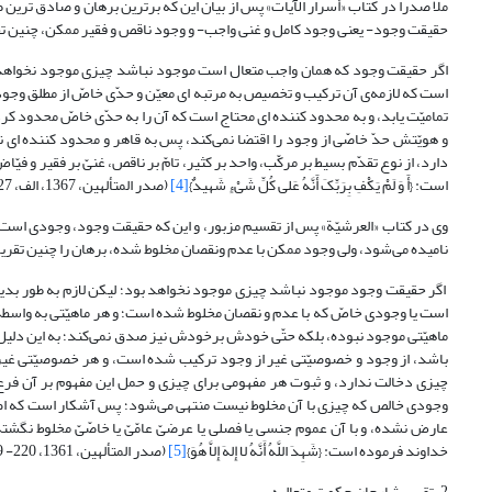
ملا صدرا در کتاب «أسرار الآیات» پس از بیان این که برترین برهان و صادق ترین 
حقیقت وجود- یعنی وجود کامل و غنی واجب- و وجود ناقص و فقیر ممکن، چنین ت
اگر حقیقت وجود که همان واجب متعال است موجود نباشد چیزی موجود نخواهد ب
است که لازمه‌ی آن ترکیب و تخصیص به مرتبه ای معیّن و حدّی خاصّ از مطلق وجو
تمامیّت یابد، و به محدود کننده ای محتاج است که آن را به حدّی خاصّ محدود کرده
و هویّتش حدّ خاصّی از وجود را اقتضا نمی‌کند، پس به قاهر و محدود کننده ای نی
دارد، از نوع تقدّم بسیط بر مرکّب، واحد بر کثیر، تامّ بر ناقص، غنیّ بر فقیر و 
است: {أََ وَ لَمْ یَکْفِ بِرَبِّکَ أََنَّهُ عَلى‏ کُلِّ شَیْ‏ءٍ شَهیدٌ}
[4]
(صدر المتألهین، 1367، الف، 27- 26).
وی در کتاب «العرشیّة» پس از تقسیم مزبور، و این که حقیقت وجود، وجودی است
نامیده می‌شود، ولی وجود ممکن با عدم ونقصان مخلوط شده، برهان را چنین تقری
اگر حقیقت وجود موجود نباشد چیزی موجود نخواهد بود؛ لیکن لازم به طور بدیهی 
است یا وجودی خاصّ که با عدم و نقصان مخلوط شده است؛ و هر ماهیّتی به واسطه‌
ماهیّتی موجود نبوده، بلکه حتّی خودش برخودش نیز صدق نمی‌کند؛ به این دلیل 
باشد، از وجود و خصوصیّتی غیر از وجود ترکیب شده است، و هر خصوصیّتی غیر از
چیزی دخالت ندارد، و ثبوت هر مفهومی برای چیزی و حمل این مفهوم بر آن فرع ب
وجودی خالص که چیزی با آن مخلوط نیست منتهی می‌شود؛ پس آشکار است که اصل 
عارض نشده، و با آن عموم جنسی یا فصلی یا عرضیّ عامّیّ یا خاصّیّ مخلوط نگشت
خداوند فرموده است: {شَهِدَ اللَّهُ أَنَّهُ لا إِلهَ إِلاَّ هُوَ}
[5]
(صدر المتألهین، 1361، 220- 219).
2. تقریر شارحان حکمت متعالیه