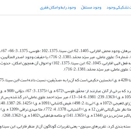
تشکیکی وجود
وجود مستقلّ
وجود رابط و امکان فقری
، طریق حکمای اله
1360: 26؛ سبزواری، 1369، 3: 505؛ 1981 م، 6: 16؛ 1383، 76) ملاحظه می‎شود، نه فعل الهی (فارابی، 1045، 62؛ ابن سینا، 375
دسته بندی کرد، تقریرهای سینوی- یعنی تقریرات گوناگون آن از منظر فارابی، ابن سینا و