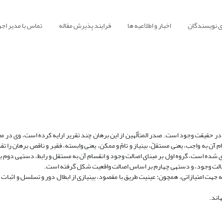
ی نویسندگان
اخبار و اطلاعیه ها
فرایند پذیرش مقاله
تماس با مدیر اجر
 در حقیقت وجود است. صدر المتألّهین از این برهان چند تقریر ارایه کرده است، وی در م
خود بر مبنای اصول چهار گانه‎ی: اصالت، بساطت و وحدت تشکیکی وجود و انقسام آن به واجب، یعنی مستقلّ، بی‎نیاز و تامّ و ممکن، یعنی وابسته، ف
تقریرهای شارحان حکمت متعالیه، با توجّه به مبادی آن‎ها در 
الت واقعیت شکل گرفته است.