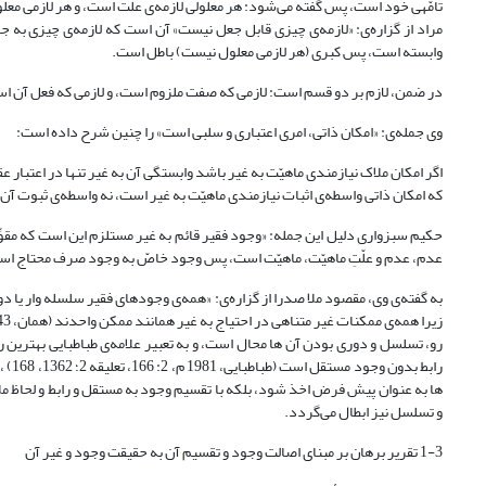
تامّه‎ی خود است، پس گفته می‌شود: هر معلولی لازمه‌ی علّت است، و هر لازمی
مراد از گزاره‌ی: «لازمه‌ی چیزی قابل جعل نیست» آن است که لازمه‌ی چیزی به جا
وابسته است، پس کبری (هر لازمی معلول نیست) باطل است.
در ضمن، لازم بر دو قسم است: لازمی که صفت ملزوم است، و لازمی که فعل آن است، و ع
وی جمله‌ی: «امکان ذاتی، امری اعتباری و سلبی است» را چنین شرح داده است:
اگر امکان ملاک نیازمندی ماهیّت به غیر باشد وابستگی آن به غیر تنها در اعتبار
که امکان ذاتی واسطه‌ی اثبات نیازمندی ماهیّت به غیر است، نه واسطه‌ی ثبوت آن (همان
حکیم سبزواری دلیل این جمله: «وجود فقیر قائم به غیر مستلزم این است که مقوِّم
عدم، عدم و علّتِ ماهیّت، ماهیّت است، پس وجود خاصّ به وجود صرف محتاج است» (همان،
به گفته‌ی وی، مقصود ملا صدرا از گزاره‌ی: «همه‌ی وجودهای فقیر سلسله وار یا
رو، تسلسل و دوری بودن آن ها محال است، و به تعبیر علامه‌ی طباطبایی بهترین 
رابط
ها به عنوان پیش فرض اخذ شود، بلکه با تقسیم وجود به مستقل و رابط و لحاظ مل
و تسلسل نیز ابطال می‌گردد.
1-3 تقریر برهان بر مبنای اصالت وجود و تقسیم آن به حقیقت وجود و غیر آن