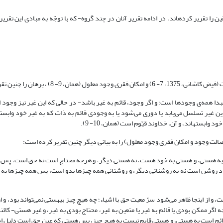
برخی از شارحان حکمت متعالیه با عنایت به اصول فکری ملا صدرا، برهان صدّیقین را تقریر کرده‎اند، در ادامه تقریر آنان در چند گروه- که با توجّه 
رهان را چنین تقریر کرده است:
 مبدا همه‌ی وجودها است؛ و اگر وجود، قائم به غیر باشد- در حالی که این غیر نیز وجود 
ین غیر تسلسل می‌یابد یا دوری می‌شود یا به وجودی قائم به ذات که به غیر خود وابس
ت (همان، 10- 9).
صالت وجود و امکان فقری وجود معلول) را به بیانی دیگر چنین تقریر کرده است:
هستى، و هستى به خود هست، نه هستى دیگر، و هرچه محتاج است نه حق است، پس
 روشن است نه به روشنائى دیگر، و روشنائى همه چیزها بدو است، پس همه چیزها به 
ینجا ظاهر می‌شود سرّ معیت حق با اشیاء؛ چه هیچ چیز بى‏هستى نمی‌تواند بود، و از ا
ر ممکن بودى یا قائم به غیر یا متعین به غیر، محتاج بودى به غیر، و غیر هستى- کائنا
ئم است به هستى، و هستى قایم نیست به هیچ چیز، پس هستى که عین حق است دلیل اس