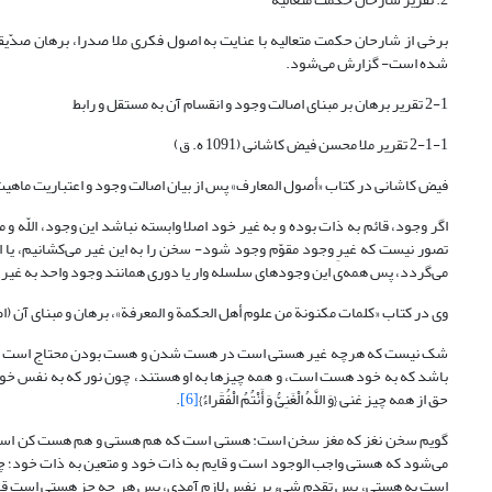
شده است- گزارش می‌شود.
2-1 تقریر برهان بر مبنای اصالت وجود و انقسام آن به مستقل و رابط
2-1-1 تقریر ملا محسن فیض کاشانی (1091 ه. ق)
فیض کاشانی در کتاب «أصول المعارف» پس از بیان اصالت وجود و اعتباریت ماهیت (فیض کاشانی، 1375، 7- 6) و امکان فقری وجود معلول (همان، 9- 8) ، ب
اگر وجود، قائم به ذات بوده و به غیر خود اصلا وابسته نباشد این وجود، اللّه و
تصور نیست که غیرِ وجود مقوّم وجود شود- سخن را به این غیر می‌کشانیم، یا ا
می‌گردد، پس همه‌ی این وجودهای سلسله وار یا دوری همانند وجود واحد به غیر خود وابسته‎اند، و آن، خداوند قیّوم اس
وی در کتاب «کلمات مکنونة من علوم أهل الحکمة و المعرفة»، برهان و مبنای آن (ا
شک نیست که هرچه غیر هستى است در هست شدن و هست بودن محتاج است به 
باشد که به خود هست است، و همه چیزها به او هستند، چون نور که به نفس خود
حق از همه چیز غنى {وَ اللَّهُ الْغَنِیُّ وَ أَنْتُمُ الْفُقَراءُ}
[6]
.
گویم سخن نغز که مغز سخن است: هستى است که هم هستى و هم هست کن است، و از ا
می‌شود که هستى واجب الوجود است و قایم به ذات خود و متعین به ذات خود؛ چه اگ
است به هستى، پس تقدم شى‏ء بر نفس لازم آمدى، پس هر چه جز هستى است قا