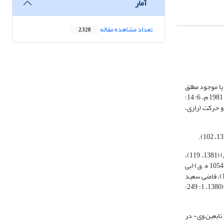
آمار
تعداد مشاهده مقاله
2,328
ی برای اثبات وجود واجب متعال است. در این برهان، وجود محض (فارابی، 1405، 62؛ ابن سینا، 1375، 102؛ طوسی، 1375، 3: 66- 67)، یا موجود مطلق
(ابن سینا، 1363، 62؛ 1375، 98؛ 1400، 243-242؛ دوّانی، 1381، 19؛ لاهیجی، بی تا، شماره 5؛ علوی عاملی، میر سیّد محمّد،1381، 2: 716)، یا حقیقت وجود (صدر المتألهین، 1981 م، 6: 14؛
1، 102) و احوال آن همچون امکان، حدوث و حرکت (رازی،
در آثار بسیاری از اندیشمندان پس از وی، تعبیر «طریق صدّیقین» به چشم می‌خورد که برخی از آنان عبارتند از: محقّق طوسی (672 ه. ق) (1375، 3: 67)، دوّانی (908 ه. ق) (1381، 119)،
خفری (957 ه. ق) (1382، 94)، میر داماد (1041 ه. ق) (1403‏، 2: 110)، ملا صدرا (1050 ه. ق) (1363، 239؛ 1981، 6: 14- 13)، میر سیّد احمد علوی عاملی (در گذشته پس از 1054 ه. ق) (بی
تا، 51 و 62)، ملا صالح مازندرانی (1071 ه. ق) (1388، ‏3: 93 و 194 و 5: 191)، عبد الرّزاق لاهیجی (1072 ه. ق) (بی تا، 2: 498)، فیض کاشانی (1091 ه. ق) (1425، 26؛ 1387، 140)، قاضی سعید
قمی (1107 ه. ق) (1415، ‏3: 628)، آقا جمال خوانساری (1122 ه. ق) (1378، 64)، ملا نظر علی گیلانی (قرن 12 ه. ق) (آشتیانی، 1378، 4: 772)، ملا مهدی نراقی (1209 ه. ق) (1380، ‏1: 249؛
 تابعین وی- در