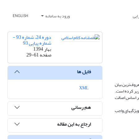
ایی
ورود به سامانه
ENGLISH
دوره 24، شماره 93 -
شماره پیاپی 93
بهار 1394
صفحه
29-61
فایل ها
عروف‌ترین بیان
XML
قیر و ناقص برهان را تقریر کرده است.
چهار گروه دسته‎بندی شده است، گروه اول بر مبنای اصالت وجود و انقسام آن به مستقل و رابط، دسته‎ی دوم بر اساس اصالت
هم رسانی
از منظر حکمت متعالیه، برتری برهان صدّیقین بر سایر براهین اثبات وجود خدا به جهت امتیازاتی، همچون: عینیت طریق با مقصود، بی‎نیازی از ابطال دور و تسلسل و اثبات ویژگی‎های واجب
ارجاع به این مقاله