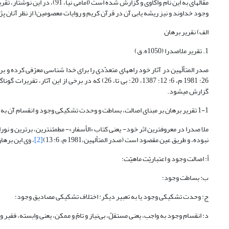
مقاله‎ای به این نام واکاوی و گ
وجود خداوند و نیز ریشه یابی آن در قرآن کریم و روایات معصومین( از نظر آنان پژوهش 
الف) نقریر برهان
1. تقریر ملاصدرا (1050ه.ق)
گزارش می‎شود.
1-1 تقریر برهان بر مبنای اصالت، بساطت و وحدت تشکیکی وجود و انقسام آن به مستقل و رابط
نبوده، و طریق عین مقصود است (صدر المتألهین،1981 م، 6: 13)
[2]
، وی این برها
أ: اصالت وجود و اعتباریّت ماهیّت؛
ب: بساطت وجود؛
ج: وحدت تشکیکی وجود یا به تعبیر دیگر: اختلاف تشکیکی مصادیق وجود؛
د: انقسام وجود به واجب، یعنی مستقلّ، بی‌نیاز و تامّ و ممکن، یعنی وابسته، فقیر و