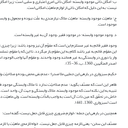
ب: امکان ذاتی موجود وابسته؛ امکان ذاتی امری اعتباری و سلبی است؛ زیرا ام
نیست؛ به این دلیل که امکان ذاتی از لوازم ماهیّت امکانی است.
موجود است.
د. وجود موجود وابسته؛ در موجود فقیر، وجود آن به غیر وابسته است.
وجود فقیر قائم به غیر مستلزم این است که مقوِّم آن نیز وجود باشد؛ زیرا چیزی غ
وار یا دوری در وابستگی به
(صدر المتألهین، 1360، ب، 36- 35).
حکیم سبزواری در باره‎ی این جمله‎ی ملا صدرا: «عدم نفی محض بوده و صلاحیّت وابستگی به غیر را ندارد» گفته است:
ظاهر این است که مصنّف بگوید: عدم صلاحیّت ندارد تا ملاک وابستگی موجود فقی
تنبیه به این نکته است که موجود وابسته، ملاک وابستگی و جهت آن، واحد است، و
خاصّ در تحقّق که عین ذات آن است به واجب بالذّات وابسته است، ولی ماهیّت د
است (سبزواری، 1360، 441).
همچنین در باره‎ی این جمله: «لوازم ضروری چیزی قابل جعل نیست» گفته است: