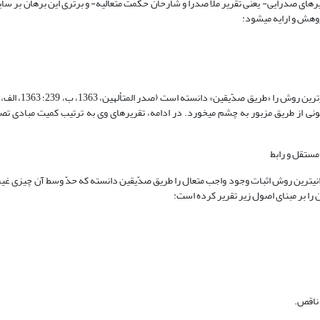
زارش شده است (امامی نیا، 91)، در این نوشتار، تقریرهای صدرایی- یعنی تقریر ملا صدرا و شارحان حکمت متعالیه- و برتری این برهان
و ارایه می‎شود:
26؛ 1981 م، 6: 12؛ 1387، 20؛ بی تا، 26) که در برخی از این آثار، تقریرات گوناگونی از طریق مزبور به چشم می‎خورد. در ادامه، تقریرهای وی 
ملا صدرا در معروف‎ترین اثر خود- یعنی کتاب «الأسفار»- مطمئن‎ترین، برترین و نورانی‎ترین روش اثبات وجود واجب متعال را طریق صدّیقین دانسته که حدّ وسط
ن را بر مبنای اصول زیر تقریر کرده است:
 ناقص.