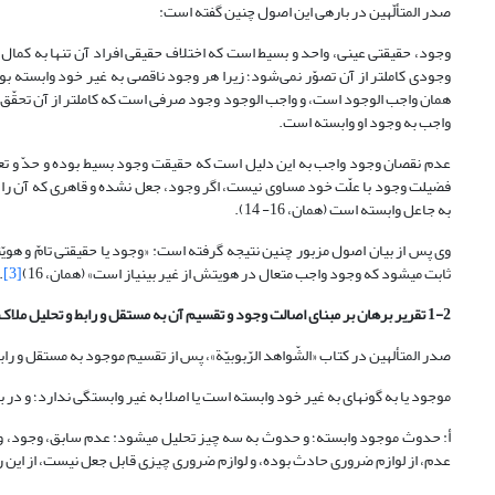
صدر المتألّهین در باره‎ی این اصول چنین گفته است:
وجود، حقیقتی عینی، واحد و بسیط است که اختلاف حقیقی افراد آن تنها به کما
وجودی کامل‎تر از آن تصوّر نمی‌شود؛ زیرا هر وجود ناقصی به غیر خود وابس
همان واجب الوجود است
واجب به وجود او وابسته است.
عدم نقصان وجود واجب به این دلیل است که حقیقت وجود بسیط بوده و حدّ و تعی
فضیلت وجود با علّت خود مساوی نیست، اگر وجود، جعل نشده و قاهری که آن را 
به جاعل وابسته است (همان، 16- 14).
وی پس از بیان اصول مزبور چنین نتیجه گرفته است: «وجود یا حقیقتی تامّ و هوی
ثابت می‎شود که وجود واجب متعال در هویتش از غیر بی‎نیاز است» (همان، 16)
[3]
.
1-2 تقریر برهان بر مبنای اصالت وجود و تقسیم آن به مستقل و رابط و تحلیل ملاک وابستگی وجود رابط
صدر المتألهین در کتاب «الشّواهد الرّبوبیّة»، پس از تقسیم موجود به مستقل و را
موجود یا به گونه‎ای به غیر خود وابسته است یا اصلا به غیر وابستگی ندارد؛ و در باره‎ی ملاک وابستگی موجود فقیر به غیر خود چند احتمال داده می‎شود:
أ: حدوث موجود وابسته؛ و حدوث به س
عدم، از لوازم ضروری حادث بوده، و لوازم ضروری چیزی قابل جعل نیست، از این رو، اص