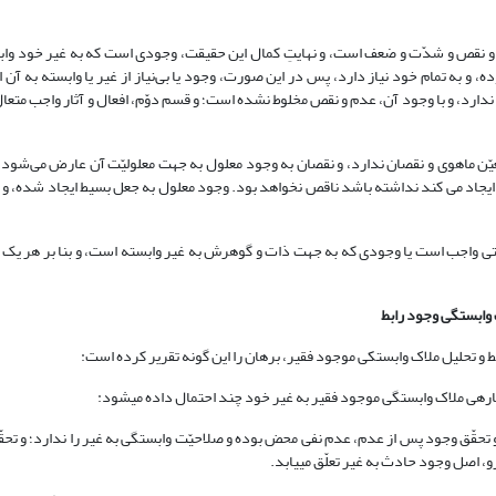
ل و نقص و شدّت و ضعف است، و نهایتِ کمال این حقیقت، وجودی است که به غیر خود واب
ته بوده، و به تمام خود نیاز دارد، پس در این صورت، وجود یا بی‌نیاز از غیر یا وابسته به آ
، و واجب الوجود وجود صرفی است که کامل‎تر از آن تحقّق ندارد، و با وجود آن، عدم و نقص مخلوط نشده است؛ و قسم دوّم، افعال و آثار و
ّن ماهوی و نقصان ندارد، و نقصان به وجود معلول به جهت معلولیّت آن عارض می‌شود؛ 
ایجاد می کند نداشته باشد ناقص نخواهد بود. وجود معلول به جعل بسیط ایجاد شده، و 
ّتی واجب است یا وجودی که به جهت ذات و گوهرش به غیر وابسته است، و بنا بر هر یک ا
بط و تحلیل ملاک وابستکی موجود فقیر، برهان را این گونه تقریر کرده است:
ه چیز تحلیل می‎شود: عدم سابق، وجود، و تحقّق وجود پس از عدم، عدم نفی محض بوده و صلاحیّت وابستگی به غیر را ندارد؛
ل وجود حادث به غیر تعلّق می‎یابد.