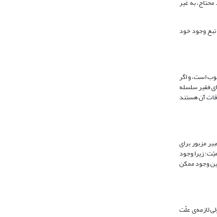
محتاج، به غیر
 بالعرض و به تبع وجود خود
لوب است، و اگر
یا مقوّم، تسلسل می‎یابد یا دوری شده یا به وجودی قائم به ذات و مستقلّ منتهی می‎شود. و همه‎ی وجودهای فقیر سلسله
وع و اشراقات آن هستند
یر مزبور برای
ّت؛ زیرا وجود
عین وجود ممکن
آن تردیدی وجود دارد؛ زیرا هر معلولی لازمه‌ی علّت