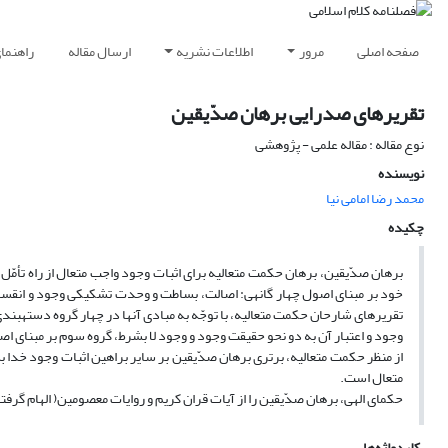
صفحه اصلی
مرور
اطلاعات نشریه
ارسال مقاله
راهنما
تقریرهای صدرایی برهان صدّیقین
نوع مقاله : مقاله علمی - پژوهشی
نویسنده
محمد رضا امامی نیا
چکیده
برهان صدّیقین، برهان حکمت متعالیه برای اثبات وجود واجب متعال از راه تأمّل
وجود و اعتبار آن به دو نحو حقیقت وجود و وجود لا بشرط، گروه سوم بر مبنای اصالت وجود، و دسته‎ی چهارم بر اساس اص
متعال است.
حکمای الهی، برهان صدّیقین را از آیات قران کریم و روایات معصومین( الهام گرفته‎اند.
کلیدواژه‌ها