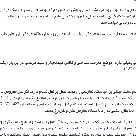
ال، کشف و شهود می‌باشد که این روش در میان عارفان و صاحبان سیر وسلوک عرفانی ا
یر سلوک و به کارگیری ریاضیت های خاص، پرده های مانع مشاهده حقیقت، از میان سالک و ح
انه و تعالی خواهد شد.
ت به معارف یاد شده خردگرایی است. از همین رو، به اردوگاه خردگرایان تعلق دارند.
ی بدیلی دارد. موضع معرفت شناختی و کلامی عبدالجبار و سید مرتضی در این باره یک
ب و سنت مبتنی بر آنهاست، تعارضی رخ دهد، عقل بر نقل تقدم دارد. اگر نقل مفروض قاب
ار گذاشت. قاضی عبدالجبار و سید مرتضی در این باره نیز موضع یکسانی دارند (ر.ک: قا
معارف مربوط به دین که تنها راه دست یابی به آن عقل می‌باشد و از هیچ راه دیگری جز
معرفت زایی از آنِ عقل می‌باشد؛ مانند آن‏جا که پذیرش نظر نقل متفرع است بر حکم 
به آن، متوقف است بر علم به اینکه خداوند حکیم است و فعل قبیح اختیار نمی­کند و با ج