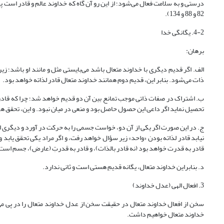
82 و 88 و 134).
4-2. یگانگی خدا
برهان:
الف. اگر قدیم دیگری با خداوند متعال باشد می‌بایستی مثل و مانند او باشد
ذات می‌شود. بنابر این، قدیم دوم همانند خداوند متعال قادر لذاته خواهد بود.
ب. اشتراک در صفات ذاتی موجب تمانع بین آن دو قدیم خواهد شد؛ چرا که قادر 
تحصیل نماید اگر داعی این حصول حاصل بود و منعی در میان نبود. و این، تحقق ه
ج. در این صورت اگر یکی از آن دو، خواست جسمی را به حرکت در آورد و دیگری ار
نیابد قادر لذاته بودن «واحد» زیر سؤال خواهد رفت، و اگر مراد یکی تحقق یابد
قادر به قدرت خواهد بود (نه قادر بالذات)، و قادر به قدرتِ (عارض)، جسم است، و صانع عالم جسم نیست
د. بنابراین خداوند متعال، یگانه قدیمِ هستی است و ثانی ندارد.
3. افعال الهی (عدل خداوند)
سخن از افعال خداوند متعال در حقیقت سخن از عدل خداوند متعال را در پی می‌آ
خداوند متعال خواهیم داشت.