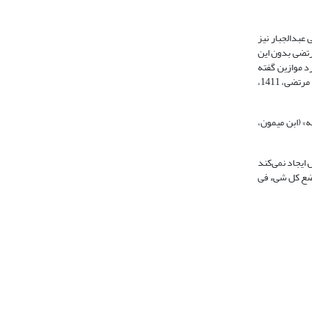
تقسیط در امور (راغب اصفهانی، 1412، 551) معنا کرده اند. قاضی عبدالجبار نیز
ی «اعطای تمام حق غیر و استیفای حق از غیر» باشد (قاضی عبدالجبار، 1422، 82)، و سید مرتضی بدون این
رد موازین گفته
اند: موازین همان عدل است و تسویه صحیح و قسمت همراه با انصاف؛ همان گونه که می‌گویند: «افعال موزونة» و«کلامه بمیزان»؛ و این وجه به فصاحت شبیه تر است (سید مرتضی، 1411،
 1372، 172) و یا به «ایصال کلّ ذی حقّ حقّه» (ابن میمون،
 ایجاد نمی‌کند
که عبارت است از «وضع کل شیء فی