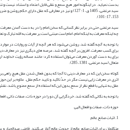
153، 17: 101).
سید مرتضی حتی در برابر نظر کسانی که سخن امام را در به دست آمدن معرفت به خ
چه اینکه معرفت به اینکه امام، امام است مبتنی است بر معرفت به الله تبارک و تعالی، با 
با توجه به آنچه گفته شد، روشن می‌شود که هر آنچه از آیات و روایات در موارد
برای کسب معرفت. افزون بر آنچه گفته شد، عرصه های دیگری نیز در معارف دینی 
متعال (سید مرتضی، 1381، 285).
کوتاه سخن این که در معارف دینی تا آن‏جا که بدون فعال شدن عقل هیچ راهی ب
اثری در معرفت زایی نیست مگر در حدِّ تاکید و تایید حکم عقل. علاوه بر این ح
عقل به تنهایی با قطع نظر از سمع بدون این که استفاده از سمع ممنوع باشد، نقش 
با توجه به نکاتی که گفته شد، خردگرایی آن دو را در حوزه ذات، صفات ذاتی، افعا
حوزه ذات، صفات و افعال الهی
1. اثبات صانع عالم
متکلمان برای اثبات صانع عالم از حدوث عالم آغاز می‌کنند. قاضی عبدالجبار و 