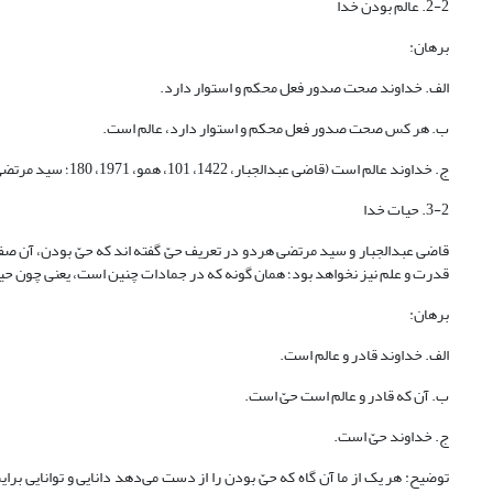
2-2. عالم بودن خدا
برهان:
الف. خداوند صحت صدور فعل محکم و استوار دارد.
ب. هر کس صحت صدور فعل محکم و استوار دارد، عالم است.
ج. خداوند عالم است (قاضی عبدالجبار، ‏1422، 101، همو، 1971، 180؛ سید مرتضی، 1381، 79 و 80 و 134).
3-2. حیات خدا
قاضی عبدالجبار و سید مرتضی هردو در تعریف حیّ گفته اند که حیّ بودن، آن ص
قدرت و علم نیز نخواهد بود؛ همان گونه که در جمادات چنین است، یعنی چون حیات ندارند قدرت و علم ن
برهان:
الف. خداوند قادر و عالم است.
ب. آن که قادر و عالم است حیّ است.
ج. خداوند حیّ است.
توضیح: هر یک از ما آن گاه که حیّ بودن را از دست می‌دهد دانایی و توانایی برا