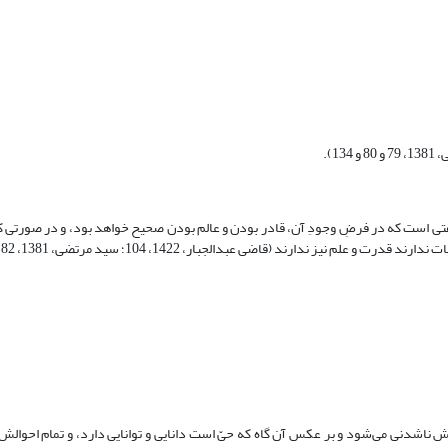
فتی است که در فرضِ وجودِ آن، قادر بودن و عالم بودن صحیح خواهد بود، و در صورتی 
یز ندارند (قاضی عبدالجبار، ‏1422، 104؛ سید مرتضی، 1381‏، 82).
یش ناشدنی می‌شود و بر عکس آن گاه که حیّ است دانایی و توانایی دارد، و تمام احوالش 