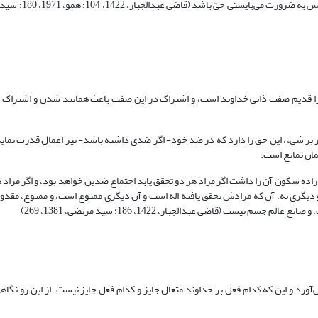
؛ زیرا قدیم صفت ذاتی خداوند است، و اشتراک در این صفت باعث همانند شدن و اشتراک
بر شیء، این حق را دارد که در ضد خود- اگر ضدی داشته باشد- نیز اعمال قدرت نماید 
مان تمانع است.
اده سکون آن را داشت اگر مراد هر دو تحقق یابد اجتماع ضدین خواهد بود، و اگر مراد 
 و دیگری نه، آن که مرادش تحقق یافته اله است و آن دیگری ممنوع است، و ممنوع، مقدو
 (قاضی عبدالجبار، 1422‏، 186؛ سید مرتضی، 1381، 269)
ورد و این که کدام فعل بر خداوند متعال جایز و کدام فعل جایز نیست. از این رو نگاه