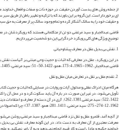
از جمله روش های بدست آوردن حقیقت در حوزه ذات و صفات و افعال خداوند متع
ای برخوردار است. این گروه بر این باورند که با تزکیه و تطهیر باطن از طریق س
و حقیقت خود را به سالک آشکار کرده و تمام وجود سالک پر از معرفت به حق سبح
قاضی عبدالجبار و سید مرتضی دو تن از متکلمانی هستند که رویکردشان در معرف
توضیح ویژگی های کلی رویکرد خردگرایی این دو شخصیت می‌پردازیم.
1. نقش بی بدیل عقل در معارف پیشاوحیانی
در این رویکرد، عقل در معارفی که اثبات و حجیت وحی مبتنی بر آنهاست نقش ب
قاضی عبدالجبار، 1962- 1965، ‏4: 173، همو، 1422، 50- 51؛ سید مرتضی، 1405، 1: 127).
2. تقدم عقل بر نقل در تعارض میان عقل و نقل
هرگاه میان ادراک عقلی و مدلول آیات و روایات در مسایلی که اثبات و حجیت کتا
تأویل می‌شود، در غیر این صورت، در باره آن باید سکوت کرد و در عمل آن را کن
1962، 12: 274- 275؛ سید مرتضی، 1411، 281؛ همو، 1387، 37)؛ چرا که اصولا در آن‏جا عقل حکمی ندارد تا مساله تعارض عقل و نقل رخ دهد.
از آنچه آمد، قلمرو عقل و نقل نزد قاضی عبدالجبار و سید مرتضی روشن می‌شود. 
معرفت معتبری از آن معارف به دست داد، در این گونه معارف، نقش بی بدیل در 
خداوند حکیم و عادل است و کار قبیح انجام نمی‌دهد و به آن امر نمی­کند. و علم 