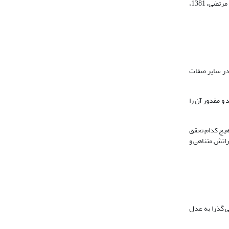
درستی و به سلامت فعال می‌شود؛ از این رو آن گاه که خداوند عالم و قادر است پس به ضرورت می‌بایستی حیّ باشد (قاضی عبدالجبار، ‏1422‏، 104؛ همو، 1971، 180؛ سید مرتضی، 1381‏،
 در سایر صفات
و مقدور آن را
هیچ کدام تحقق
راتش متناهی و
ی گذرا به عدل