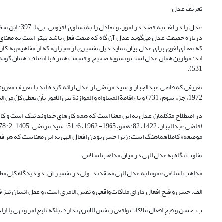
تعریف عدل
که معنای لغوی برای عدل بیان نماید ذیل تفسیری از «میزان» که از مفاهیم به کا
531).
1972‏، جزء سوم، 731) و یا «اقامة المساواة و الموازنة بین الامور بأن یعطی کلّ من السهم ما ینبغی أن یعطاه» (طباطبایی، 1417، 12: 331) هماهنگ است.
در اصطلاح متکلمان عدل به این معنا است که همه کارهای خداوند نیک است و کار قبی
موضعه» کاملا هماهنگ است؛ زیرا حَسَن بودن افعال الهی به این معناست که هر فعل
تفاوت نگاه به عدل الهی در میان مذاهب اسلامی
مذاهب اسلامی عموما به عدل الهی معتقدند، ولی در تفسیر آن، دو دیدگاه کلی 
الف. حسن و قبح افعال دارای ملاکات واقعی و نفس الامری است، و عقل انسان نیز قاد
ب. حسن و قبح افعال ملاکات واقعی و نفس الامری ندارد، بلکه تابع امر و نهی یا ا