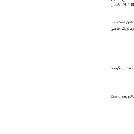
طریق نیاز محدَثات به محدِث پرداخته اند: عالم حادث است، هر حادثی نیاز به محدِث و فاعل دارد، پس عالم نیاز به محدِث دارد (ر.ک: سید مرتضی، 1381، 63؛ همو، 1387، 29؛ قاضی
ث شان است، هر
رد (ر.ک: قاضی
 (قاضی عبدالجبار، 1965- 1962‏، ‏5: 204). به تعبیر دیگر قادر به کسی گویند
ا لم بفعل» معنا