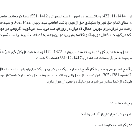
عدل را در لغت به قصد در امور، و تعادل را به تساوی (فیومى، بی‌تا، 397؛ ابن منظور، 1414، 11: 432) و یا 
درباره حقیقت عدل می‌گوید عدل آن گاه که صفت فعل باشد بهتر است به معنا
ر رفته در قرآن برای توزین اعمال آدمیان در روز قیامت می‌باشد، می‌گوید: گروهی در مو
تعریفی که قاضی عبدالجبار و سید مرتضی از عدل ارائه کرده اند با تعریف معروف عدل به «اعطای کل ذی حق حقه» (سبزواری،
ح انجام نمی‌دهد و یا کار قبیح اختیار نمی‌کند، و در چیزی که برای او واجب است، اخلال
(قاضی عبدالجبار، 1422، 82؛ همو، 1965- 1962‏، ‏6: 51؛ سید مرتضی، 1405، ‏2: 278؛ همو، 1381، 305). این تفسیر از عدل الهی، با تعریف معروف عدل 
ی که از خدا صادر می‌شود در جایگاه واقعی آن قرار دارد.
مطرح شده است:
ر بر درک پاره ای از آنها می‌باشد.
راده و کراهت خداوند است.