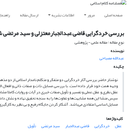
صفحه اصلی
مرور
اطلاعات نشریه
ارسال مقاله
راهنما
بررسی خردگرایی قاضی عبدالجبارمعتزلی و سید مرتضی 
نوع مقاله : مقاله علمی - پژوهشی
نویسنده
عبدالله مصباحی
چکیده
نوشتار حاضر بررسی آثار خردگرایی دو متفکر و متکلم نامدار اسلامی از دو مذهب 
وجهه همت خود قرار داده است. با بررسی مسایل ذات و صفات ذاتی و افعال اله
عقل نظری و عقل عملی و تفسیر و تأویل صفات خبری در آیات و روایات کاملا مشاب
سپس منشا این همه مشابهت‌ها و تفاوت‌ها را به سنجه تحقیق نهاده و نشان داده
مسایل اساسی اعتقادی می‌باشد. آشکار کردن جایگاه رفیع و بی نظیر به کارگیری
کلیدواژه‌ها
عقل
خردگرایی
قاضی عبدالجبار
سید مرتضی
تأویل