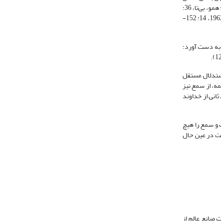
بدست نمی­اید. در این­گونه امور هیچ سمع و نقلی قابل اعتماد و استناد نیست و تنها علم حاصل از عقل، معتبر است (ر.ک: قاضی عبدالجبار، 1965- 1962، ‏4: 173، ‏14: 151؛ همو، بی‌تا، 36؛
سید مرتضی، 1405 ق، 1: 127) و نیز در معارفی که عقل دارای حکم روشن و ضرروی و یا دلیل روشن و واضحی دارد به سمع نیازی نیست (ر.ک: قاضی عبدالجبار، 1965- 1962، 14: 152-
 به دست آورد؛
استدلال مستقل
ه، از سمع نیز
اوند (ر.ک: قاضی عبدالجبار، 1422، 155؛ سید مرتضی، 1381، 267؛ همو، 1998، 1: 22)، و یا نفی ثانی از خداوند
 و سمع را هیچ
ست در عین حال
 صانع عالم از