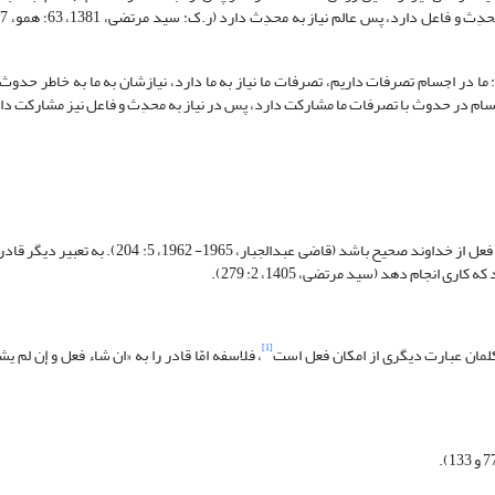
 ما در اجسام تصرفات داریم، تصرفات ما نیاز به ما دارد، نیازشان به ما به خاطر حدو
ام در حدوث با تصرفات ما مشارکت دارد، پس در نیاز به محدِث و فاعل نیز مشارکت دا
مراد از قادر بودن این است که خداوند به حالی اختصاص دارد که در اثر آن ایجاد فعل از خداوند صحیح باشد
جام دهد (سید مرتضى، 1405، ‏2: 279).
[1]
مان عبارت دیگری از امکان فعل است
، فلاسفه امّا قادر را به «ان شاء فعل و إن لم یش