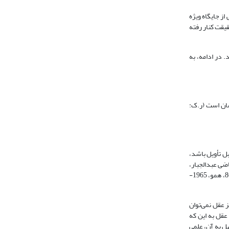
ز جایگاه ویژه
قیقت کنار رفته
 در ادامه، به
سان است (ر.ک:
ل تأویل باشد،
ضی عبدالجبار،
1422، 522؛ سید مرتضی 1381، 262). آری در آن دسته از معارف و اعتقادات دینی که درک آنها خارج از عقل است، باید تابع نقل بود (ر.ک: قاضی عبدالجبار، 1422، 87- 86، همو، 1965-
 عقل نمی‌توان
عقل به این که
هل به آن، علمی