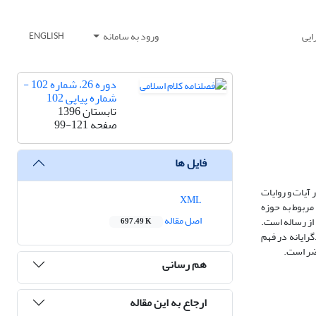
ایی
ورود به سامانه
ENGLISH
دوره 26، شماره 102 -
شماره پیاپی 102
تابستان 1396
صفحه
99-121
فایل ها
 آیات و روایات
XML
مربوط به حوزه
اصل مقاله
از رساله است.
697.49 K
رایانه در فهم
اضر است.
هم رسانی
ارجاع به این مقاله