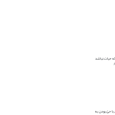
که حیات نباشد
با حیّ بودن به