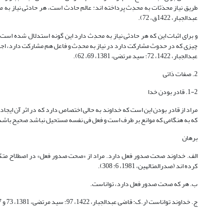
عبدالجبار، 1422ق، 72).
و برای اثبات این که هر حادثی نیاز به محدِث دارد این گونه استدلال شده است:
چیزی که در حدوث مشارکت دارد در نیاز به محدِث و فاعل هم مشارکت دارد، اجس
عبدالجبار، 1422، 72؛ سید مرتضی، 1381، 69، 62).
2. صفات ذاتی
1-2. قادر بودن خدا
که به هنگامی که موانع بر طرف است و فعل فی نفسه مستحیل نباشد صحیح باشد که کاری ان
برهان
الف. خداوند صحت صدور فعل دارد. مراد از «صحت صدور فعل» در اصطلاح متکل
کرده اند (صدرالمتالهین، 1981‏، ‏6: 308).
ب. هر که صحت صدور فعل دارد، تواناست.
ج. خداوند تواناست (ر.ک: قاضی عبدالجبار، ‏1422، 97؛ سید مرتضی، 1381، 73 و 77 و 133).