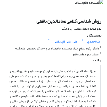
روش شناسی کلامی عمادالدین بافقی
نوع مقاله : مقاله علمی - پژوهشی
نویسندگان
2
1
رضا احمدی
علی ربانی گلپایگانی
1
دانش پژوه سطح چهار موسسه امام صادق ع - مرکز تخصصی علم کلام
2
استاد حوزه علمیه قم
چکیده
میرزا عماد الدین أبو الخیر بافقی از نام آوران عرصه علوم عقلی و نقلی در
سده یازدهم هجری و دارای تالیفات فراوانی در این دو شاخه معرفتی
به‌هشمار می‌‌رود. دانشمندان و علمای بزرگ شیعی همانند فیض
کاشانی، آقا حسین خوانساری، محقق سبزواری اجتهاد وی را تایید
کرده‌اند. ایشان در علم کلام آثار مختلفی را به رشته تحریر در آورده
است که می‌‌توان به: «پنجه خورشید»، «مصفاة الحیاة»، «گوهر یگانه» و
«تحفة الوجیزة» اشاره کرد. روش کلامی ایشان ترکیبی از روش عقلی و
نقل وحیانی است، لکن در آثار کلامی وی، بهره گیری از ادله عقلی بر ادله