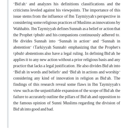
“Bid’ah,” and analyzes his definitions, classifications, and the
criticisms leveled against his viewpoints. The importance of this
issue stems from the influence of Ibn Taymiyyah’s perspective in
considering some religious practices of Muslims as innovations by
Wahhabis. Ibn Taymiyyah defines Sunnah as a belief or action that
the Prophet (pbuh) and his companions continuously adhered to.
He divides Sunnah into “Sunnah in action” and “Sunnah in
abstention” (Tarkiyyah Sunnah), emphasizing that the Prophet’s
(pbuh) abstentions also have a legal ruling. In defining Bid’ah, he
applies it to any new action without a prior religious basis and any
practice that lacks a legal justification. He also divides Bid’ah into
“Bid’ah in words and beliefs” and “Bid’ah in actions and worship,”
considering any kind of innovation in religion as Bid’ah. The
findings of this research reveal some flaws in Ibn Taymiyyah’s
view, such as the unjustifiable expansion of the scope of Bid’ah, the
failure to accurately outline the pillars of Bid’ah, and opposition to
the famous opinion of Sunni Muslims regarding the division of
Bid’ah into good and bad.