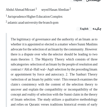
English
1
2
Abdul Ahmad Mirzaei
seyed Hasan Abedian
1
Jurisprudence Higher Education Complex
2
aslamic azad university the branch qom
چکیده
English
The legitimacy of governance and the authority of an Imam, as to
whether it is appointed or elected, is a matter where Sunni Muslims
advocate for the selection of an Imam by the community. However,
there is a dispute over who the selector should be, leading to two
main theories: 1. The Majority Theory, which consists of three
subcategories: selection of an Imam by the people of resolution and
contract (‘Ahl al-Hall wal-‘Aqd), selection by the preceding Imam,
or appointment by force and autocracy; 2. The Sanhuri Theory
(selection of an Imam by public vote). This research examines the
claim’s consistency with the content of the selection theory to
uncover and explain the compatibility or incompatibility of the
concept and reality of selection with the Sunni claim in the theory
of Imam selection. The study utilizes a qualitative methodology
and relies on Quranic verses, traditions, historical events of early