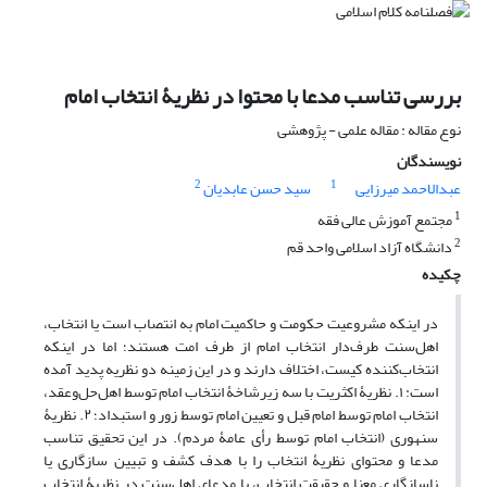
بررسی تناسب مدعا با محتوا در نظریۀ انتخاب امام
نوع مقاله : مقاله علمی - پژوهشی
نویسندگان
2
1
عبدالاحمد میرزایی
سید حسن عابدیان
1
مجتمع آموزش عالی فقه
2
دانشگاه آزاد اسلامی واحد قم
چکیده
در اینکه مشروعیت حکومت و حاکمیت امام به انتصاب است یا انتخاب،
اهل‌سنت طرف‌دار انتخاب امام از طرف امت هستند؛ اما در اینکه
انتخاب‌کننده کیست، اختلاف دارند و در این زمینه دو نظریه پدید آمده
است: ۱. نظریۀ‌ اکثریت با سه زیرشاخۀ انتخاب امام توسط اهل‌حل‌وعقد،
انتخاب امام توسط امام قبل و تعیین امام توسط زور و استبداد؛ ۲. نظریۀ
سنهوری (انتخاب امام توسط رأی عامۀ مردم). در این تحقیق تناسب
مدعا و محتوای نظریۀ انتخاب را با هدف کشف و تبیین سازگاری یا
ناسازگاری معنا و حقیقت انتخاب، با مدعای اهل‌سنت در نظریۀ انتخاب