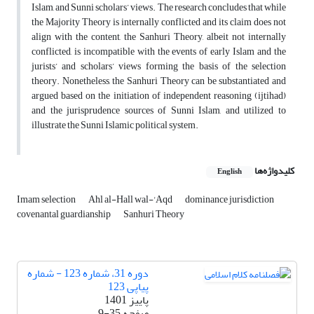
Islam, and Sunni scholars’ views. The research concludes that while
the Majority Theory is internally conflicted and its claim does not
align with the content, the Sanhuri Theory, albeit not internally
conflicted, is incompatible with the events of early Islam and the
jurists’ and scholars’ views forming the basis of the selection
theory. Nonetheless, the Sanhuri Theory can be substantiated and
argued based on the initiation of independent reasoning (ijtihad)
and the jurisprudence sources of Sunni Islam, and utilized to
illustrate the Sunni Islamic political system.
کلیدواژه‌ها
English
Imam selection
Ahl al-Hall wal-'Aqd
dominance jurisdiction
covenantal guardianship
Sanhuri Theory
دوره 31، شماره 123 - شماره
پیاپی 123
پاییز 1401
صفحه
9-35