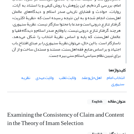
امام، بررسی کرده‌ایم. این پژوهش با روش کیفی و با استناد به آیات،
روایات، حوادث و قضایای تاریخی صدر اسلام و دیدگاه‌های عالمان
اهل‌سنت انجام شده و به این نتیجه رسیده است که «نظریۀ اکثریت»
گرفتار تنازع درونی است و مدعا با محتوا سازگار نیست. نظریۀ سنهوری،
هرچند گرفتار تنازع درونی نیست، با وقایع صدر اسلام و دیدگاه فقها و
عالمان اهل‌سنت که پایه و اساس نظریۀ انتخاب را شکل می‌دهد،
ناسازگار است. با این حال، می‌توان نظریۀ سنهوری را بر مبنای افتتاح باب
اجتهاد و بر اساس منابع فقه اهل‌سنت، مستند و مستدل ساخت و از آن
برای تبیین نظام سیاسی اسلام سنی بهره جست.
کلیدواژه‌ها
انتخاب امام
اهل‌حل‌وعقد
ولایت تغلب
ولایت‌عهدی
نظریه
سنهوری
عنوان مقاله
English
Examining the Consistency of Claim and Content
in the Theory of Imam Selection
نویسندگان