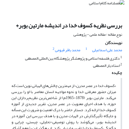
بررسی نظریه کسوف خدا در اندیشه مارتین بوبر+
نوع مقاله : مقاله علمی - پژوهشی
نویسندگان
2
1
محمد علی اسماعیلی
محمد باقر قیومی
1
دکتری فلسفه اسلامی و پژوهشگر پژوهشگاه بین المللی المصطفی
2
استادیار المصطفی
چکیده
«کسوف خدا در عصر مدرن» از مهمترین چالش‌های الهیاتی نوین است که
میزان حضور معرفتی خدا و نحوه مواجهه انسان معاصر با او را بررسی
می‌کند. مارتین بوبر (1878-1965م) از شاخص‌ترین نظریه‌پردازان این
حوزه، با هدف احیای معنویت در عصر مدرن، تقریر جدیدی از آموزه
کسوف خدا ارائه کرد. جستار حاضر با درک اهمیت و ضرورت این مسأله
و جایگاه تأثیرگذارش در الهیات مدرن و با هدف بررسی این آموزه در
اندیشه بوبر، می‌کوشد با روش توصیفی-تحلیلی، چیستی، چرایی و
چگونگی کسوف خدا را تقریر و ارزیابی کند. از رهگذر این پژوهه آشکار