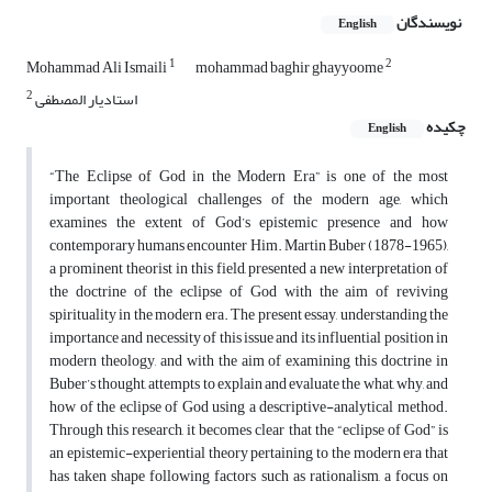
نویسندگان
English
1
2
Mohammad Ali Ismaili
mohammad baghir ghayyoome
2
استادیار المصطفی
چکیده
English
“The Eclipse of God in the Modern Era” is one of the most
important theological challenges of the modern age, which
examines the extent of God’s epistemic presence and how
contemporary humans encounter Him. Martin Buber (1878-1965),
a prominent theorist in this field, presented a new interpretation of
the doctrine of the eclipse of God with the aim of reviving
spirituality in the modern era. The present essay, understanding the
importance and necessity of this issue and its influential position in
modern theology, and with the aim of examining this doctrine in
Buber’s thought, attempts to explain and evaluate the what, why, and
how of the eclipse of God using a descriptive-analytical method.
Through this research, it becomes clear that the “eclipse of God” is
an epistemic-experiential theory pertaining to the modern era that
has taken shape following factors such as rationalism, a focus on