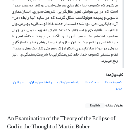
می‌شود که «کسوف خدا» نظریه‌ای معرفتی-تجربی و ناظر به عصر مدرن
است که در پی عواملی نظیر عقل‌گرایی، شریعت‌محوری، انسان‌مداری
ناسوتی و پدیده هولوکاست شکل گرفته که در سایه آنها رابطه «من-
آن» جایگزین‌ «من-تو» شده است. از جمله نقاط قوت نظریه بوبر می‌توان
جامعیت، نظام‌مندی و انسجام، دغدغه احیای معنویت دینی در جهان
معاصر، اهتمام به عنصر شهود و تأکید بر پیوند خداشناسی با
خودشناسی را نام برد. با این حال، از نارسایی‌هایی نظیر ناسازگاری
درونی در حوزه بیان‌ناپذیری، انکار ارزش معرفتی شناخت عقلی، فقدان
نظام فلسفی کسوف خدا، خلط شریعت‌گرایی با شریعت‌بسندگی و... نیز
رنج می‌برد.
کلیدواژه‌ها
کسوف خدا
غیبت خدا
رابطه «من- تو»
رابطه «من- آن»
مارتین
بوبر
عنوان مقاله
English
An Examination of the Theory of the Eclipse of
God in the Thought of Martin Buber