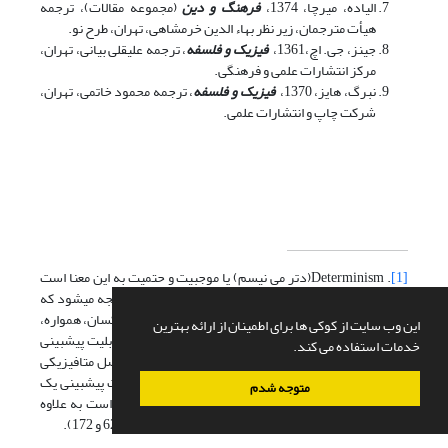
الیاده، میرچا، 1374،
فرهنگ و دین
(مجموعه مقالات)، ترجمه
هیأت مترجمان، زیر نظر بهاء الدین خرمشاهی، تهران، طرح نو.
جینز، جی. اچ،1361،
فیزیک و فلسفه
، ترجمه علیقلی بیانی، تهران،
مرکز انتشارات علمی و فرهنگی.
نبرگ، هایز، 1370،
فیزیک و فلسفه
، ترجمه محمود خاتمی، تهران،
شرکت چاپ و انتشارات علمی.
[1]
. Determinism(دتر می نیسم) یا موجبیت و حتمیت به این معنا است
که هر حادثه علتی دارد ( اصل علیت عامه) از این اصل نتیجه می‏شود که
رابطه بین علت و معلول یک رابطه ضروری است و از علل یکسان، همواره،
این وب سایت از کوکی ها برای اطمینان از ارائه بهترین
معلول‏های یکسان نتیجه می‏شود. گاهی موجبیت به معنای قابلیت پیش‏بینی
خدمات استفاده می کند.
به کار رفته است، اما این دو یکی نیست، علیت عامه یک اصل متافیزیکی
است و به آنچه در واقع وجود دارد مربوط است، اما قابلیت پیش‎بینی یک
متوجه شدم
اصل معرفت شناختی است که مستلزم اعتبار علیت عامه است به علاوه
دانش ما درباره قوانین طبیعی و شرایط اولیه. (گلشنی، ص 62 و 172).