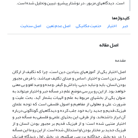
است. دیدگاه‏های مزبور، در نوشتار پیش‏رو، تبیین وتحلیل شده است.
کلیدواژه‌ها
جبر
اختیار
حتمیت مکانیکی
اصل عدم تعین
اصل سنخیت
اصل مقاله
مقدمه
اصل اختیار یکی از آموزه‎های بنیادین دین است، چرا که تکلیف از ارکان
اصلی دین است و اختیار، اساس و مبنای تکلیف ‌‎می‎باشد، با فرض مجبور
بودن انسان، باید و نباید دینی، پاداش و کیفر، وعده و وعید لغو و بی معنی
خواهد بود. از این رو بررسی موضع علم در مسأله جبر و اختیار می‎تواند به
عنوان یکی از بخشهای مربوط به علم و الهیات بشمار آید، بحث علیت و
ضرورت علی و معلولی از مفاهیم و اصول فلسفی است که توجه علمای
فیزیک قدیم و جدید را به خود جلب کرده و دیدگاه‎های گوناگونی درباره
آن ابراز داشته‌اند، و از طرفی، این بحثهای علمی و فلسفی به مسأله جبر و
اختیار منتهی شده است؛ و از فیزیک قدیم بر مجبور بودن انسان و از
فیزیک جدید بر مختار بودن او استدلال شده است. از این رو ما این مسأله
را در دو بخش جداگانه بررسی می‎کنیم، در بخش اول دیدگاه فیزیک