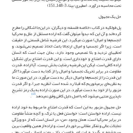
تحت محاسبه درآورد. (مطهری: بی‎تا، 3: 148ـ 151)
حل یک مجهول
پل فولکیه در کتاب «خلاصه فلسفه» و دیگران، در این‌جا اشکالی را مطرح
کرده‌اند و آن این که «بدواً می‎توان گفت که اراده مستقل از علل و محرکها
(تجسم‌ها و امیال) صورت ‌‎می‎گیرد، این فرضیه شامل قسمتی از حقیقت
است، زیرا اگر تجسم‎ها و امیال ارتجالا باعث اتخاذ تصمیم نمی‌شوند، و
لحظه‎های تردید و بلا تصمیمی وجود دارد، بدان جهت است که انسان
دارای قدرت امتناع و خودداری است، و این قدرت امتناع برای تشکیل
اراده کافی است، لیکن این فرضیه رضایت بخش نیست، آیا اراده، قدرت
مقاومت در برابر تحریک تجسم‎ها و امیال را از کجا به دست ‌‎می‎آورد؟ اگر
این قدرت را از تجسم‌ها و امیال دیگر به دست ‌‎می‎آورد، در این صورت ما
به نظریه‌ای بر‌‎می‎خوریم که قبلا رد شده است (نظریه جبر)، و اگر قدرت
مزبور را از خود به دست ‌‎می‎آورد، در این صورت اراده به یک رمز تشریح
[12]
ناپذیری منتهی ‌‎می‎شود که با اصل دلیل کافی وفق نمی‎دهد
.
حل مجهول مزبور به این است که قدرت امتناع ما مربوط به خود اراده
نیست، اراده خواستن است؛ خواستن فعل یا ترک، و آنچه منشأ مقاومت
در برابر محرکها است، همان وجود «من» در انسان است که از دو ویژگی
تمایلات عالی و تفکر عقلانی برخوردار است، و اراده از همین واقعیت برین
سرچشمه می‌گیرد و این امر خاصیت ذاتی «من» انسانی است، یعنی