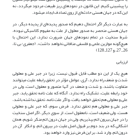
را‌ پیش‎بینی کنیم. این قانون در نمودهای ریز طبیعت مردود ‌‎می‎گردد، نه
این که در جهان هستی حادثه‌ای از روی تصادف ایجاد ‌‎می‎شود.
به عبارت دیگر اگر احتمال دهیم که صدور پدیده‌ای از پدیده دیگر، در
جهان هستی منحصر به صدور معلول از علت به مفهوم کلاسیکی نبوده،
شرط سنخیت در تمام نمودهای جهان ضرورت ندارد، این احتمال با
هیچ‌گونه موازین علمی و فلسفی منافاتی نخواهد داشت». (جعفری: بی تا،
26 ـ 27، و 127ـ 128)
ارزیابی
هیچ یک از این دو مطلب قابل قبول نیست، زیرا در جبر علی و معلولی
شدت و ضعف راه ندارد، آری، عوامل مؤثر در تحقق رابطه علیت می‏توانند
متفاوت باشند، و شدت و ضعف در آن‎ها متصور و معقول است، ولی در
خود رابطه علیت، تشکیک راه ندارد، آن‏گاه که علت تامه تحقق یابد، جبر
علی و معلولی هم تحقق خواهد یافت، و اگر علت تامه، تحقق نداشته باشد،
جبر علی و معلولی هم تحقق ندارد. فرض سوم، که جبر علی و معلولی
هست، ولی ضعیف است، نامعقول است. از سوی دیگر، اگر اصل سنخیت
را در جهان بیرون اتم بپذیریم، ولی در جهان درون اتم منکر شویم، همان
اشکالی که در بند دوم بر قبول اصل علیت در بیرون اتم، و انکار آن در
درون اتم، وارد شد، بر این فرض نیز وارد خواهد بود.