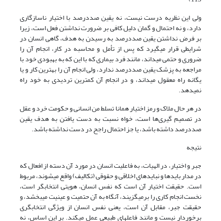
ولی این نظریه درست نیست، نه یقین صددرصد با اختیار ناسازگاری
دارد، و نه احتمال و گمان دلیل کافی بر ضرورت نداشتن فعل است، زیرا
بر فرض نداشتن یقین صددرصد به رسیدن به هدف، گاهی انسان در
شرایطی قرار ‌‎می‎گیرد که پس از تأمل و محاسبه در کار، انجام آن را
ضروری و حتمی می‎داند، مانند فرد بیماری که با این که به بهبودی خود با
مراجعه به پزشک یقین صددرصد ندارد، ولی انجام آن را بهترین کار و یا
یگانه راه معقول می‎داند، و در انجام آن کمترین تردیدی به خود راه
نمی‎دهد.
در هر حال ملاک و رمز اختیار همانا تسلط من انسانی و حکومت خرد و عقل
در تصمیم گیری‌ها است، خواه نسبت به دست یافتن به هدف یقین
صددرصد داشته باشد، یا جز احتمال راجح در دست نداشته باشد.
نتیجه
جبر و اختیار، در الهیات، به فاعلیت انسان در مورد آن دسته از افعال که
در مدار بایدها و نبایدهای اخلاقی و حقوقی (تکالیف) واقع می‎شوند، مربوط
است. حقیقت اختیار آن است که نفس انسان، هویتی انتخاب‏گر است،
نخست انجام کاری را برمی‏گزیند، آن‏گاه به آن حتمیت و عینیت می‏بخشد، و
حقیقت جبر، مقابل آن است، یعنی نفس انسان از ویژگی انتخاب‏گری
برخوردار نیست و مانند فاعل‏های طبیعی عمل می‏کند. بر این اساس، نه