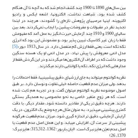
بین سال‌های 1890 تا 1900 چند کشف انجام شد که به آنچه تا آن هنگام
کشف شده بود، شباهت نداشت، الکترون‎ها، اشعه ایکس و رادیو
اکتیویته. این‎ها عرصه‎های پژوهش تازه‌ای را گشودند، هرچند در ابتدا
تجدید نظر در مقبولات و مفروضات پیشین را ایجاب نمی‌کردند. بعد بین
سالهای 1900 و 1910 چند آزمایش حیرت انگیز به عمل آمد که مفهومش
فقط با زبان غیر کلاسیک تبیین پذیر بود، و مضمونش این بود که انرژی
تکه تکه است، یعنی فقط ارزش کم منفصل دارد. در سال 1913 «بور»
[5]
مدل اتمی معروفش را پیش نهاد، در مدل اتمی او یک هسته سنگین
وجود داشت که در اطراف آن الکترون‌ها ‌‎می‎گردند و در این گردش فقط از
مدارهایی که انرژی تکه ـ تکه یا کوانتایی دارند ‌‎می‎گذرند.
نظریه کوانتوم می‎تواند به جای ارزش‎های دقیق‌ پیش‎بینی‎ها، فقط احتمالات را
بدهد، ولی میزان عدم قطعیت حاصله خیلی تفاوت و نوسان دارد. بر طبق
اصول موضوعه نظریه کوانتوم می‎توان گفت، و در تجربه هم ثابت شده
است، که هر زوج متغیر خاصی به نحو مخصوصی به همدیگر بستگی
دارند. هرچه دقیق تر یکی از مقادیر دانسته شود، مقدار دیگر، با دقت
کمتری‌ پیش‎بینی ‌‎می‎پذیرد، به عنوان مثال هرچه وضع یک الکترون، در یک
آرایش آزمایشی، دقیق تر اندازه گیری شود، میزان عدم قطعیت هرگونه‌
پیش‎بینی از سرعت آن، افزایش ‌‎می‎یابد، و این همان اصل عدم قطعیت یا
اصل عدم تعیّن هایزنبرگ است. (ایان باربور: 1362، 312ـ315؛ هایزنبرگ:
1370، 26)