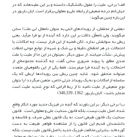
الف) برخی، علیت را مقول بالتشکیک دانسته و بر این عقیده‎اند که در
جهان اتم درجه ضعیفی از رابطه علی و معلولی برقرار است. ایان باربور در
این باره چنین ‌‎می‎گوید:
«بعضی از محققان، از رویدادهای اتمی به عنوان نامعلل (بی علت) سخن
‌‎می‎گویند، ولی نامعلّل دلالت بر این دارد که آینده از نو فرا ‌‎می‎آید، یعنی
ربطی به سوابقش ندارد، لکن قضیه از این قرار نیست، چه امکانات یا
احتمالات در هر لحظه‌ای دقیقا و بی شک و شبهه از توابع موجی لحظات
پیش‌تر، نشأت ‌‎می‎یابند. از سوی دیگر، نمی‎توان در این جا از علیت یا علت
مندی مطلق یا پیوند ضروری سخن گفت، چه گذشته مجموعه‌ای از
احتمالات را به آینده فرا ‌‎می‎فرستد، فقط یکی از این بالقوه‎های متعدد
می‎تواند متحقق شود. شاید چنین ربطی بین رویدادها (ربطی که یک
سلسله از امکانات و نه یک رویداد جزئی خاص، متعین ‌‎می‎گردد) را بتوان
نوع ضعیفی از علیت نامید تا از ربط الزامی که نوع شدید علیت است
متمایز باشد». (ایان باربور: 1362، 339ـ340)
ب) برخی دیگر، بر این باورند که آنچه در فیزیک جدید مورد انکار واقع
شده، اصل علیت نیست، بلکه قانون سنخیت علی و معلولی است. قانون
سنخیت یک قانون طبیعی است، نه یک قانون عقلی صرف، و فلاسفه و
دانشمندان قدیم این قانون را از مشاهده ظواهر طبیعت به دست
آورده‌اند، بنابراین مخالفت فیزیک جدید با اصل قانون علیت نیست، بلکه
با قانون سنخیت است که ‌‎می‎گفت با‌ پیش‎بینی دقیق علت می‎توانیم معلول