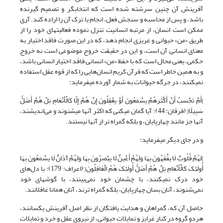
آفرینش آن چنین سرشته شده است که انتخابگر و تصمیم گیرنده
باشد، و پس از محاسبه و سنجش فعل، انجام یا ترک آن را اراده کند. آری
ممکن است انسان، از مرتبه انسانیت تنزل نموده فعالیت‎های خود را از
طریق «من» حیوانی و غریزی انجام دهد، که در این صورت فاقد اختیار به
معنای انسانی آن است، و این در حقیقت خروج موضوعی است نه خروج
حکمی، یعنی محال است که با حفظ «من» انسانی فاقد اختیار انسانی باشد،
و به همین خاطر است که قرآن کریم انسان‌هایی را که از قوه عقل استفاده
نمی‎کنند، در جرگه حیوانات به شمار آورده ‌‎می‎فرماید:
}أَمْ تَحْسَبُ أَنَّ أَکْثَرَهُمْ یسْمَعُونَ أَوْ یعْقِلُونَ إِنْ هُمْ إِلَّا کَالْأَنْعَامِ بَلْ هُمْ أَضَلُّ
سَبِیلًا{ (فرقان: 44): آیا گمان می‎کنی که اکثر آنها ‌‎می‎شنوند و می‌اندیشند،
آنها جز مانند چهارپایان، و بلکه گمراه تر از آنها نیستند.
و در جای دیگر ‌‎می‎فرماید:
}لَهُمْ قُلُوبٌ لَا یفْقَهُونَ بِهَا وَلَهُمْ أَعْینٌ لَا یبْصِرُونَ بِهَا وَلَهُمْ آذَانٌ لَا یسْمَعُونَ بِهَا
أُولَئِکَ کَالْأَنْعَامِ بَلْ هُمْ أَضَلُّ أُولَئِکَ هُمُ الْغَافِلُونَ{ (اعراف: 179): با دل‌های
خود درک نمی‎کنند، با چشمان خود نمی‌بینند، با گوشهای خود
نمی‌شنوند، آنان بسان چهارپایان، بلکه گمراه ترند، آنان همانا غافلانند.
حاصل آن که، گمراهان و هدایت یافتگان از نظر اصل آفرینش یکسانند،
هردو گروه در کنار غرایز و تمایلات حیوانی، از نیروی عقل و خرد و تمایلات