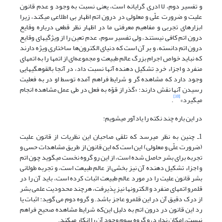
و تفسیر دوم، لا ادری گرایانه است، یعنی نسبت به وجود و عدم قانون
علیت و ضرورت علّی و معلولی در درون اتم اظهار بی اطلاعی می‎کند، زیرا
ابزارهای تجربی و مفاهیم معرفتی ما در اظهار نظر قطعی درباره وقایع
درون اتم کافی نیستند، ولی تفسیر سوم، عدم تعین را از ویژگی‎های وقایع
درون اتم دانسته، و بر آن است که دنیای الکترون‌ها ساختاری ویژه دارند
که نباید خواص اجرام بزرگ عالم طبیعت و مجموعه‌ای از اتم‎ها را به اتم‎های
منفرد و اجزاء خردِ تشکیل دهنده آنها نسبت داد، در آنجا بالقوه‎گی‎هایی
وجود دارد که مشاهده گر و شرایط فراهم آمده توسط او در به فعلیت
رسیدن آنها نقش دارند؛ «گذر از قوّه به فعل در طی عمل مشاهده انجام
[10]
.
در این باره چند نکته را یادآور ‌‎می‎شویم:
1ـ چنین به نظر ‌‎می‎رسد که تلقی صاحبان این نظریات از قانون علیت
(ضرورت علّی و معلولی) این است که این قانون از طریق مشاهدات حسی و
تجربه برای بشر حاصل شده است، از این رو گروه نخست ‌‎می‎گوید چون اتم
و اجزاء تشکیل دهنده آن نیز بخشی از عالم طبیعت است، و تجربه طولانی
بشر قانون علیت را در مورد عالم طبیعت اثبات کرده است، باید آن را در
قلمرو اتم‎های منفرد و الکترون‎ها نیز پذیرفت، هرچند محدودیت علمی بشر
از درک دقیق آن در این قلمرو عاجز باشد. و گروه دوم می گوید: اثبات یا
رد این قانون در درون اتم به دلیل این‌که شرایط مشاهده صحیح فراهم
نیست، امکان ندارد، و گروه سوم وجود آن را انکار می‎کند.