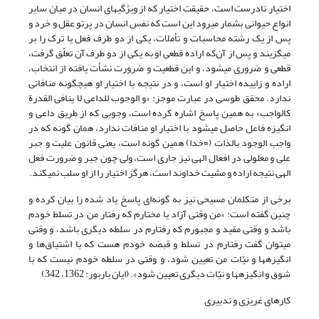
اختیار نادرست است، حقیقت اختیار که از ویژگی‎های انسان در میان سایر
انواع حیوانی بشمار ‌‎می‎رود این است که نفس انسان در پرتو عقل و خرد و
پس از یک رشته محاسبات و تأملات، یکی از دو طرف فعل یا ترک را بر
‌‎می‎گزیند و پس از آن‌که اراده قطعی او به یکی از دو طرف آن تعلّق گرفت،
قطعی و ضروری ‌‎می‎شود، و این قطعیت و ضرورت نشأت یافته از انتخاب،
اراده و زاییده اختیار او است، و در نتیجه با اختیار او هیچ‎گونه منافاتی
ندارد. محقق طوسی در عبارت موجز: «و الوجوب للداعی لا ینافی القدرة
کالواجب» به همین پاسخ اشاره کرده است، وجوبی که از طریق داعی و
انگیزه فاعل حاصل ‌‎می‎شود با اختیار او منافات ندارد، همان گونه که در
واجب الوجود بالذات (=خدا) همین گونه است، یعنی قانون علیت و جبر
علی و معلولی در افعال الهی نیز جاری است، ولی چون جبر و ضرورت فعل
الهی نتیجه اراده و مشیت خداوند است، هرگز اختیار را از او سلب نمی‎کند.
برخی از متکلمان مسیحی نیز به گونه‌ای پاسخ یاد شده را بیان کرده و
چنین گفته است: «من وقتی آزاد یا مختارم که رفتار من در تسلط خودم
باشد و وقتی مقید و مجبورم که رفتارم در سلطه دیگری باشد، و وقتی
می‎توان گفت رفتارم در تسلط و قبضه خودم هست که با اشتیاق‌ها و
انگیزه‎ها و نیّات من تعیین شود، و وقتی در سلطه خودم نیست که با
شوق و انگیزه‎ها و نیّات دیگری تعیین شود». (ایان باربور: 1362، 342)
کارهای غریزی و تدبیری