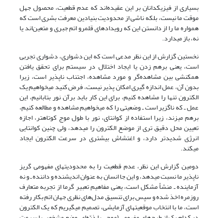
بسیاری از فیزیکدانان بر این عقیده‌اند که عدم قطعیت، محصول جهل
موقت ما نیست، بلکه ناشی از محدودیت بنیادین معرفت بشری است که
همواره ما را از دانستن این که رویدادهای قلمرو اتم جبری و متعین‌اند یا
نه، باز می‎دارد.
نخستین گزارش از این نظر مدعی است که این دشواری، دشواری تجربی
است، یعنی برهم زدن یا ایجاد اختلال در سیستم برای تحقق یافتن
همکنشی بین مشاهده‌گر و مورد مشاهده، اجتناب ناپذیر است، زیرا
بدون آن، عمل اندازه گیری امکان پذیر نیست، فرض کنید ‌‎می‎خواهیم یک
الکترون تنها را مشاهده کنیم، برای این کار باید برآن نور بتابانیم، این
عمل ـ که ناگزیر است ـ وضعیتی را که ‌‎می‎خواهیم مشاهده و مطالعه کنیم،
برهم ‌‎می‎زند، زیرا استفاده از کوانتای، نور با طول موج کوتاهتر، اجازه
تعیین محل دقیق تری از موضع الکترون را می‎دهد، ولی چنین کوانتایی
انرژی شدیدتر دارد، و اغتشاش بیشتری در سرعت الکترون ایجاد
می‎کند.
دومین گزارش این نظر، عدم قطعیت را به محدودیت‎های مفهومی گریز
ناپذیر ما نسبت می‎دهد، و این جا انسان به عنوان اندیشنده و داننده ـ و نه
آزماینده ـ منشأ مشکل است، یعنی مفاهیم تعبیر گرما از تجربه متعارف
روزمره اخذ شده و سپس برای تنسیق مدل‌های نظری جهان اتم بکار رفته
است، ما با انتخاب موقعیت‎های آزمایشی، تصمیم ‌‎می‎گیریم که یک الکترون
در کدام یک از طرح‌های مفهومی (موجی یا ذرّه‌ای، وضع مشخص یا سرعت