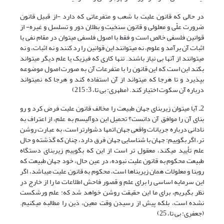
در حالی که قانون علیت با شعب و متفرعاتی که دارد -از قبیل قانون
ضرورت علّی و معلولی و قانون سنخیت و بطلان دور و تسلسل و غیره- از
قوانین فلسفی خالص است و فقط با اصول فلسفی می‎توان در مقام نفی یا
اثبات آن برآمد و علوم، نه می‎توانند این قوانین را رد کنند و نه اثبات، و نه
می‎توانند از آنها بی نیاز باشند. تنها کاری که فیزیک یا علم دیگر می‎تواند
بکند این است که این قانون را با متفرعات آن به صورت اصول موضوعه
بپذیرد و تا هرجا که می‎تواند از آن استفاده کند و هرجا که نمی‎تواند
درباره آن سکوت اختیار کند. (مطهری: بی تا، 3: 215)
2ـ آیا می‎توان زیربنای جهان طبیعت را مخالف قانون علیت فرض کرد و رو
بنای آن را موافق آن دانست؟ تحمیل این دوآلیسم به علم، از اعتراف به
نادانی درباره جریانات واقعی جهان اتم‎ها دشوارتر است، به عبارت روشن
تر، اگر بگوییم: جهان با شناسایی جهان فرق دارد، چنان که گذشته و حال
علم تأیید می‎کند، معقول تر است از این که بگوییم زیربنای دستگاه
طبیعت محکوم به قانون علیت نبوده، در عین حال، خود جهان طبیعت که
روبنا و معلولات همان زیربناها است، محکوم به قانون علیت ‌‎می‎باشد، اگر
این سرمایه اساسی را برای علم و قصور فاحش اطلاعات ما را از خارج در
نظر بگیریم، برای ما این حقیقت روشن خواهد شد که: علم ورشکست
نشده است، بلکه پیش از رسیدن وقت معین، دَین را مطالبه می‎کنیم.
(جعفری: بی تا، 25)