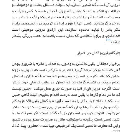
درونی آن است که ضمیر انسان باید بتواند مستقل بماند، و موهومات و
خرافات و افکار و عقاید باطلی که چون قدیمی هستند کسی جرأت و
جسارت مخالفت با آنها را ندارد، و تنها به خاطر این که رنگ حکمت و علم
به خود گرفته‌اند، کسی آنها را مورد ایراد و تردید قرار نمی‎دهد، دایره
فکر بشر را نباید محدود سازند، این آزادی درونی موهبتی است
خدادادی، و برای اشخاصی که بدان دست یافته‌اند نعمت بزرگی بشمار
[14]
.
جایگاه یقین و گمان در اختیار
برخی از محققان، یقین داشتن به وصول به هدف را ملازم با ضروری بودن
فعل دانسته، و در نتیجه آن را با اختیار ناسازگار دانسته‌اند، ولی با توجه
به این که غالب کارهای انسان با یقین همراه نیست، بلکه با ظن و احتمال
انجام ‌‎می‎پذیرد، نتیجه گرفته‌اند که انسان در غالب کارهای خود مختار
است، اگرچه در پاره‌ای از آنها به صورت جبری عمل می‎کند: «چنین نیست
که ما در تمام کارها با یقین صد درصد اقدام نماییم، البته گاهی چنین
است که ما تمام جهات کار را به دست آورده با کمال یقین اقدام به کار
می‎کنیم، ولی اغلب کارها چنان که گفتیم از روی یقین صددرصد صادر
نمی‌شود، آنتوان کورنو ریاضیدان بزرگ گفته است: اگر معرفت ما به
اشیاء نسبی است چگونه ما می‎توانیم قائل به ضرورت مطلق بوده باشیم،
و این که معارف ما نسبی است یک امر طبیعی ‌‎می‎باشد». (جعفری: بی‏تا، 112ـ
113)