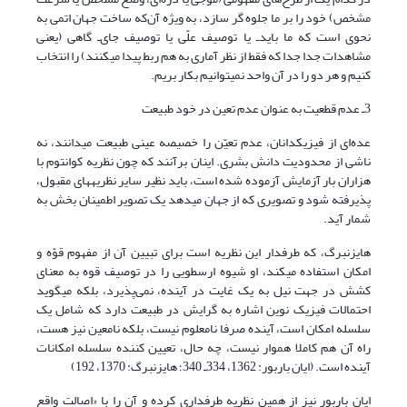
مشخص) خود را بر ما جلوه گر سازد، به ویژه آن‌که ساخت جهان اتمی به
نحوی است که ما بایدـ یا توصیف علّی یا توصیف جای‌ـ گاهی (یعنی
مشاهدات جدا جدا که فقط از نظر آماری به هم ربط پیدا می‎کنند) را انتخاب
کنیم و هر دو را در آن واحد نمی‎توانیم بکار بریم.
3ـ عدم قطعیت به عنوان عدم تعین در خود طبیعت
عده‌ای از فیزیکدانان، عدم تعیّن را خصیصه عینی طبیعت می‎دانند، نه
ناشی از محدودیت دانش بشری. اینان برآنند که چون نظریه کوانتوم با
هزاران بار آزمایش آزموده شده است، باید نظیر سایر نظریه‎های مقبول،
پذیرفته شود و تصویری که از جهان می‎دهد یک تصویر اطمینان بخش به
شمار آید.
هایزنبرگ، که طرفدار این نظریه است برای تبیین آن از مفهوم قوّه و
امکان استفاده می‎کند، او شیوه ارسطویی را در توصیف قوه به معنای
کشش در جهت نیل به یک غایت در آینده، نمی‌پذیرد، بلکه ‌‎می‎گوید
احتمالات فیزیک نوین اشاره به گرایش در طبیعت دارد که شامل یک
سلسله امکان است، آینده صرفا نامعلوم نیست، بلکه نامعین نیز هست،
راه آن هم کاملا هموار نیست، چه حال، تعیین کننده سلسله امکانات
آینده است. (ایان باربور: 1362، 334ـ 340؛ هایزنبرگ: 1370، 192)
ایان باربور نیز از همین نظریه طرفداری کرده و آن را با «اصالت واقع