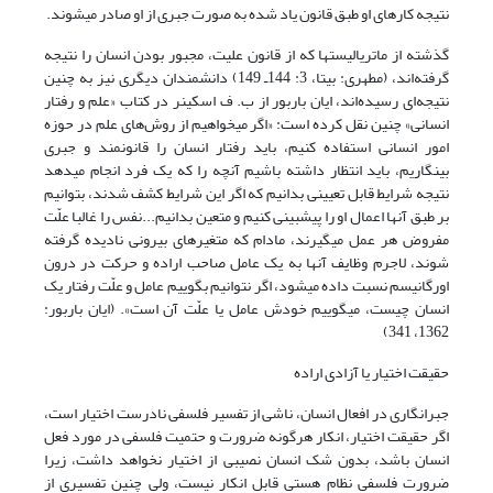
نتیجه کارهای او طبق قانون یاد شده به صورت جبری از او صادر ‌‎می‎شوند.
گذشته از ماتریالیستها که از قانون علیت، مجبور بودن انسان را نتیجه
گرفته‌اند، (مطهری: بی‎تا، 3: 144ـ 149) دانشمندان دیگری نیز به چنین
نتیجه‌ای رسیده‌اند، ایان باربور از ب. ف اسکینر در کتاب «علم و رفتار
انسانی» چنین نقل کرده است: «اگر ‌‎می‎خواهیم از روش‌های علم در حوزه
امور انسانی استفاده کنیم، باید رفتار انسان را قانونمند و جبری
بینگاریم، باید انتظار داشته باشیم آنچه را که یک فرد انجام می‎دهد
نتیجه شرایط قابل تعیینی بدانیم که اگر این شرایط کشف شدند، بتوانیم
بر طبق آنها اعمال او را‌ پیش‎بینی کنیم و متعین بدانیم...نفس را غالبا علّت
مفروض هر عمل ‌‎می‎گیرند، مادام که متغیرهای بیرونی نادیده گرفته
شوند، لاجرم وظایف آنها به یک عامل صاحب اراده و حرکت در درون
اورگانیسم نسبت داده ‌‎می‎شود، اگر نتوانیم بگوییم عامل و علّت رفتار یک
انسان چیست، ‌‎می‎گوییم خودش عامل یا علّت آن است». (ایان باربور:
1362، 341)
حقیقت اختیار یا آزادی اراده
جبرانگاری در افعال انسان، ناشی از تفسیر فلسفی نادرست اختیار ‌‎است،
اگر حقیقت اختیار، انکار هرگونه ضرورت و حتمیت فلسفی در مورد فعل
انسان باشد، بدون شک انسان نصیبی از اختیار نخواهد داشت، زیرا
ضرورت فلسفی نظام هستی قابل انکار نیست، ولی چنین تفسیری از