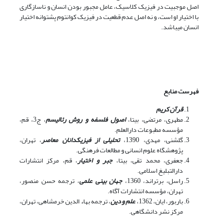
اصل موجبیت در فیزیک کلاسیک، عامل مجبور بودن انسان و ناسازگاری
با اختیار او است، و نه اصل عدم قطعیت در فیزیک کوانتوم پشتوانه اختیار
انسان می‏باشد.
فهرست منابع
قرآن کریم
مطهری، مرتضی، بی‏تا،
اصول فلسفه و روش رئالیسم
، ج3، قم،
مؤسسه مطبوعات دارالعلم.
گلشنی، مهدی، 1390،
تحلیلی از فیزیکدانان معاصر
، تهران،
پژوهشگاه علوم انسانی و مطالعات فرهنگی.
جعفری، محمد تقی، بی‏تا،
جبر و اختیار
، قم، مرکز انتشارات
دارالتبلیغ اسلامی.
راسل، برتراند، 1360،
جهان بینی علمی
، ترجمه حسن منصور،
تهران، مؤسسه انتشارات آگاه.
باربور، ایان، 1362،
علم و دین
، ترجمه بهاء الدین خرمشاهی، تهران،
مرکز نشر دانشگاهی.