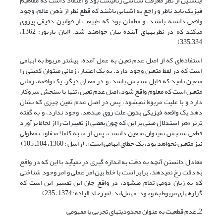
اینشتین از نظر معرفت شناسی رئالیست بود و اعتقاد داشت که مفاهیم
فیزیک باید ناظر و راجع به اشیایی باشند که قطع نظر از ذهن عالم، وجود
واقعی داشته باشند، و مطمئن بود که طبیعت از قوانین دقیقی پیروی
می‎کند که در نظریه‎های آینده بیان خواهند شد. (ایان باربور: 1362،
334ـ335)
استفاده‌ای که از اصل عدم تعین به عمل آمده، بیشتر مربوط به ابهامی
است که در لفظ متعین وجود دارد. به یک اعتبار، زمانی می‎توان کمیتی را
متعین نامید که قابل سنجش باشد، و در معنای دیگر، یک واقعه، زمانی
متعین است که معلوم واقع شود، اصل عدم تعین، تنها با سنجش سروکار
دارد و با علیت مربوط نمی‎شود، پس در اصل عدم تعین چیزی که نشان
دهد یک واقعه فیزیکی بدون علت روی می‎دهد، وجود ندارد، و به گفته
ترنر «هر استدلال مبنی بر این که چون بعضی از تغییرات را از لحاظ برآورد
قطعی سنجش نمی‎توان متعین دانست، پس از جنبه کاملا متفاوت معلولی
نیز متعین نخواهد بود، یک خطای ایهامی است». (راسل : 1360، 104ـ 105)
معادل دانستن آنچه به دقت به اندازه گیری در نمی‎آید با این که در واقع
به دقت رخ نمی‎دهد، برابر است با خلط بین امر عملی و امر وجود شناختی
که به زیان دومی تمام ‌‎می‎شود، در واقع جان این تفسیر این است که
گزاره‎های مربوط به وجود، مهمل‌اند. (میرچاد الیاده: 1374، 235)
2ـ عدم قطعیت به عنوان محدودیت‎های تجربی یا مفهومی