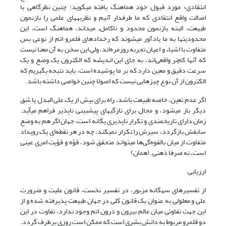
انتقادی» مورد قبول خود هماهنگ یافته ‌‎می‎گوید: چنین نظرگاهی با
اصالت واقع انتقادی که ما طرفدار آنیم و نظریه‎های علمی را بازنمون
طبیعت، البته بازنمون محدود و ناکامل‌ـ می‎داند، هماهنگ است، این
محدودیتها به ما یادآور ‌‎می‎شوند که رخدادهای قلمرو اتم از نوعی بس
متفاوت با اشیاء و اعیان تجربه روزمره‌اند، ولی این سخن به آن معنا نیست
که آنها کم‌تر واقعی‌اند، به جای این اندیشه که الکترون یک وضع و یک
سرعت دقیق و معین دارد که بر ما پوشیده است، باید نتیجه بگیریم که
الکترون از آن نوع چیزهایی نیست که اصولا چنین خواصی داشته باشد.
اگر عدم تعین، خاصه طبیعت باشد، راه برای بیش از یک علی البدل یا شق
دیگر باز ‌‎می‎شود، و مجال برای تازگی‎های‌ پیش‎بینی ناپذیر فراهم ‌‎می‎آید.
زمان دارای تاریخمندی و تکرار ناپذیری یگانه است، جهان اگر هم به وضع
سابقش بازگردد، سیرش را تکرار نمی‎کند، چه در هر نقطه‌ای یک رویداد
متفاوت از میان بالقوه‌گی‌ها می‎تواند متحقق شود، قوّه و قوّیت امری عینی
است، نه صرفا ذهنی. (همان)
ارزیابی
از تفسیرهای سه‎گانه مزبور، در تفسیر نخست، قانون علیت و ضرورت
علی و معلولی به عنوان یک قانون کلی در جهان طبیعت پذیرفته شده و از
این جهت تفاوتی میان عالم بیرون و درون اتم وجود ندارد، تفاوت در این
دو قلمرو مربوط به دانش بشری است که ممکن است روزی برطرف گردد.