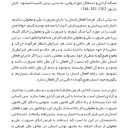
مسأله آزادی و استقلال حوزه روانی ـ نه بدنی ـ پیش کشیده ‌‎می‎شود. (ایان
باربور: 1362، 343 ـ 344)
به بیانی دیگر، فرضاً افعال انسان را دارای ضرورت علّی و معلولی ندانیم،
ناچار باید پیدایش و عدم پیدایش آنها را با صدفه توجیه کنیم، خواه اصل
علیت را در مورد آنها منکر شویم، یا ضرورت علّی و معلولی را انکار کنیم،
زیرا نفی ضرورت علّی و معلولی ملازم با فرض صدفه و اتفاق است، در این
صورت انسان در هر حالتی و تحت هر شرایطی انتظار هرگونه حرکت و
عملی را از خود می‎تواند داشته باشد، و در هر حالت و تحت هر شرایطی از
وقوع هیچ‌گونه عملی از خود نمی‎تواند مطمئن باشد، زیرا اگر ما برای افعال
انسان علل تامّه‌ای که نسبت آن افعال با آن علل تامّه ضرورت باشد و
وجود و عدم آن افعال وابسته به وجود و عدم آن علل تامّه باشد قائل
نشویم، باید زمام افعال انسان را صرفا به دست تصادف بسپاریم، و
بگوییم خود انسان هیچ گونه دخالتی در آن افعال ندارد.
جای تردید نیست که این فرض ملازم با محدودیت و سلب قدرت و اختیار
و آزادی انسان است، و اساسا با این فرض آزادی معنا ندارد. پس کسانی
که خدا پسندانه از راه انکار کلی قانون علیت عمومی یا انکار کلی قانون
ضرورت علی و معلولی یا از راه استثناء یکی از این دو قانون در مورد افعال
انسان از جبر فرار کنند و به اختیار برسند، به بیراهه رفته‌اند. اشتباه این
دانشمندان در این جا است که دیده‌اند با فرض انکار ضرورت علّی و
معلولی از چنگ اعتقاد به مجبور بودن انسان در مقابل علل طبیعی یا