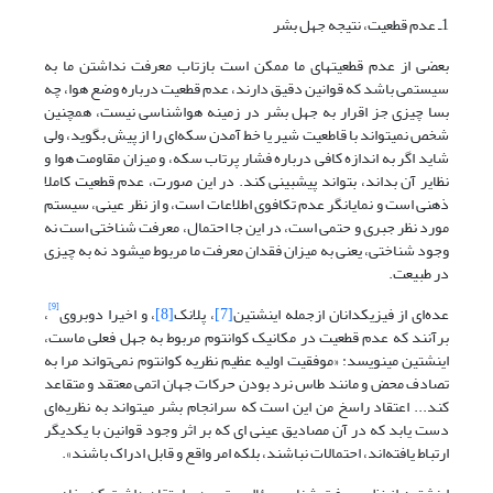
1ـ عدم قطعیت، نتیجه جهل بشر
بعضی از عدم قطعیت‎های ما ممکن است بازتاب معرفت نداشتن ما به
سیستمی باشد که قوانین دقیق دارند، عدم قطعیت درباره وضع هوا، چه
بسا چیزی جز اقرار به جهل بشر در زمینه هواشناسی نیست، همچنین
شخص نمی‎تواند با قاطعیت شیر یا خط آمدن سکه‌ای را از پیش بگوید، ولی
شاید اگر به اندازه کافی درباره فشار پرتاب سکه، و میزان مقاومت هوا و
نظایر آن بداند، بتواند‌ پیش‎بینی کند. در این صورت، عدم قطعیت کاملا
ذهنی است و نمایانگر عدم تکافوی اطلاعات است، و از نظر عینی، سیستم
مورد نظر جبری و حتمی است، در این جا احتمال، معرفت شناختی است نه
وجود شناختی، یعنی به میزان فقدان معرفت ما مربوط ‌‎می‎شود نه به چیزی
در طبیعت.
[9]
عده‌ای از فیزیکدانان ازجمله اینشتین
[7]
، پلانک
[8]
، و اخیرا دوبروی
،
برآنند که عدم قطعیت در مکانیک کوانتوم مربوط به جهل فعلی ماست،
اینشتین ‌‎می‎نویسد: «موفقیت اولیه عظیم نظریه کوانتوم نمی‌تواند مرا به
تصادف محض و مانند طاس نرد بودن حرکات جهان اتمی معتقد و متقاعد
کند... اعتقاد راسخ من این است که سرانجام بشر می‎تواند به نظریه‌ای
دست یابد که در آن مصادیق عینی ای که بر اثر وجود قوانین با یکدیگر
ارتباط یافته‌اند، احتمالات نباشند، بلکه امر واقع و قابل ادراک باشند».