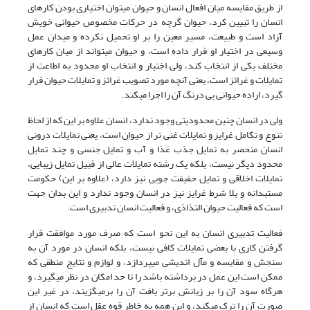
از طریق مقایسه میان افعال انسان و حیوان می‎توان اختیاری بودن کارهای
انسان را تبیین کرد، حیوان گرچه در حرکات مخصوص حیوانی خویش
آزاد است و طبیعت، مسیر معین را بر او تحمیل نکرده و میدان عمل
وسیعی در اختیار او قرار داده است، و حیوان می‎تواند از میان کارهای
مختلف یکی از انتخاب کند، ولی اختیار و انتخاب او محدود به اطاعت از
تمایلات و غرائز است، یعنی آنچه مورد تصویب غرائز و تمایلات حیوان قرار
گیرد، اراده حیوانی بی درنگ آن را اجرا می‎کند.
ولی در انسان چنین محدودیتی وجود ندارد، انسان علاوه بر این که از لحاظ
تنوع و تکامل غرایز و تمایلات غنی تر از حیوان است، یعنی تمایلات درونی
انسان منحصر به تمایل جذب غذا و آب و تمایل جنسی و چند تمایل
محدود دیگر نیست، بلکه یک رشته تمایلات عالی از قبیل تمایل زیبایی،
تمایلات اخلاقی و تمایل حقیقت جویی نیز دارد، (علاوه بر این) حکومت
مستبدانه و بلا شرط غرایز نیز در انسان وجود ندارد و این بدان جهت
است که فعالیت حیوان التذاذی، و فعالیت انسان تدبیری است.
فعالیت تدبیری انسان به این نحو است که صرف مورد موافقت قرار
گرفتن کاری با بعضی تمایلات کافی نیست، بلکه انسان در مورد آن به
سنجش و مقایسه و مآل اندیشی ‌‎می‎پردازد، و لوازم و نتایج منطقی که
ممکن است این عمل در برداشته باشد را تا حد امکان در نظر ‌‎می‎گیرد، و
هرگاه سود آن را بر زیانش برتر یافت آن را بر‌‎می‎گزیند، در غیر این
صورت آن را ترک می‎کند، و این همه به خاطر قوه عقل است که انسان از