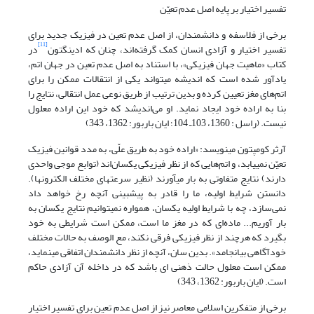
تفسیر اختیار بر پایه اصل عدم تعیّن
برخی از فلاسفه و دانشمندان، از اصل عدم تعین در فیزیک جدید برای
[11]
تفسیر اختیار و آزادی انسان کمک گرفته‌اند، چنان که ادینگتون
در
کتاب «ماهیت جهان فیزیکی»، با استناد به اصل عدم تعین در جهان اتم،
یادآور شده است که اندیشه می‎تواند یکی از انتقالات ممکن را برای
اتم‌های مغز تعیین کرده و بدین ترتیب از طریق نوعی عمل انتقالی، نتایج را
بنا به اراده خود ایجاد نماید. او می‌اندیشد که خود این اراده معلول
نیست. (راسل : 1360، 103ـ 104؛ ایان باربور: 1362، 343)
آرثر کومپتون ‌‎می‎نویسد: «اراده خود به طریق علّی، به مدد قوانین فیزیک
تعیّن نمی‎یابد، و اتم‌هایی که از نظر فیزیکی یکسان‌اند (توابع موجی واحدی
دارند) نتایج متفاوتی به بار ‌‎می‎آورند (نظیر سرعت‏های مختلف الکترونها).
دانستن شرایط اولیه، ما را قادر به‌ پیش‎بینی آنچه رخ خواهد داد
نمی‌سازد، چه با شرایط اولیه یکسان، همواره نمی‎توانیم نتایج یکسان به
بار آوریم... ماده‌ای که در مغز ما است، ممکن است شرایطی به خود
بگیرد که هرچند از نظر فیزیکی فرقی نکند، مع الوصف به حالات مختلف
خودآگاهی بیانجامد». بدین سان، آنچه از نظر دانشمندان اتفاقی ‌‎می‎نماید،
ممکن است معلول حالت ذهنی ای باشد که در داخله آن آزادی حاکم
است. (ایان باربور: 1362، 343)
برخی از متفکرین اسلامی معاصر نیز از اصل عدم تعین برای تفسیر اختیار