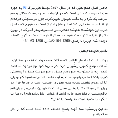
حاصل اصل عدم تعیّن که در سال 1927 توسط هایزنبرگ
[6]
به حوزه
فیزیک عرضه شد این است که در آن واحد، هم موقعیت مکانی و هم
سرعت یک ذرّه را به دقت نمی‎توان تعیین کرد، چون در سنجش هرکدام
از آنها وجود مقداری اشتباه غیر قابل احتراز است، به طوری که حاصل
ضرب این دو اشتباه همیشه مقدار ثابتی است، یعنی هر قدر که در تبیین
یکی از آنها بیشتر دقت شود به همان اندازه از دقت دیگری کاسته
خواهد شد. (برتراند راسل: 1360، 104؛ گلشنی: 1390، 63-64)
تفسیرهای عدم تعین
روشن است که ادعای لاپلاس که ‌‎می‎گفت همه حوادث آینده را می‎توان با
شناخت وضع کنونی‌ پیش‎بینی کرد، در نظریه کوانتوم مردود شناخته
شده؛ چه ما نمی‎توانیم هم وضع دقیق و هم سرعت دقیق را‌ پیش‎بینی
کنیم، بلکه فقط می‎توانیم نسبت به آینده احتمالات را محاسبه کنیم، ولی
آیا این عدم قطعیت نتیجه عدم تعین در طبیعت است، یا صرفا اقرار به
جهل بشر ‌‎می‎باشد؟ آیا به این معنی است که قوانین دقیقی بر جهان اتم
حاکم نیست، یا فقط هنوز ما به کشف آن قوانین نایل نشده‌ایم؟ به عبارت
دیگر، آیا عدم قطعیت عینی است یا ذهنی؟
به این پرسشها سه گونه پاسخ مختلف داده شده است که از نظر