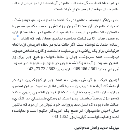
در هر لحظه فقط بستگی به حالت عالم در آن لحظه دارد، و غرض از حالت
عالم، همان موقعیت‎ها و سرعت‎های ذرات است.
بنابراین اگر ما وضعیت عالم را در یک لحظه بدانیم می‎توانیم نحوه و شدّت
تغییرات عالم در آنِ بعد تا آخرین جزئیاتش را حساب کنیم، سپس با
دانستن حالت عالم در آنِ بعد می‎توانیم حالت عالم را در لحظه بعد از آن و
[4]
به همین قیاس تا بی نهایت محاسبه نماییم، همان طور که لاپلاس
در
رساله احتمالات نوشته است، اگر حالت عالم در لحظه آفرینش آن با تمام
جزئیاتش برای یک ریاضی دان بی نهایت دانشمند و کاری، مشخص ‌‎می‎بود،
می‎توانست همه سرنوشت جهان را تماما بخواند، و هیچ چیز برای وی
نامعیّن نمی‎بود، و آینده و گذشته جهان در جلوی چشم او حاضر ‌‎می‎بود.
(جی. اچ. جینز: 1361، 186ـ189؛ ایان باربور: 1362، 72ـ73 و 42)
قوانین حرکت و گرانش نیوتن، به همه چیز از کوچک‏ترین ذره در
آزمایشگاه گرفته تا دورترین سیاره قابل اطلاق می‏نمود. بر این اساس،
جهان بسان ماشین پیچیده‎ای است که از قوانین لایتغیری پیروی می‏کند
که هر جزئی دقیقاً پیش‎بینی پذیر است. این مبنای فلسفه‎های جبر انگاری و
اصالت ماده بوده که نسل بعد پروراند. خود نیوتن بر آن بود که ماشین
جهان (جهان ماشین‏وار) اثر صنع یک آفریدگار حکیم است و نمایاننده
قصد و عنایت او است. (ایان باربور: 1362، 43)
فیزیک جدید و اصل عدم تعین