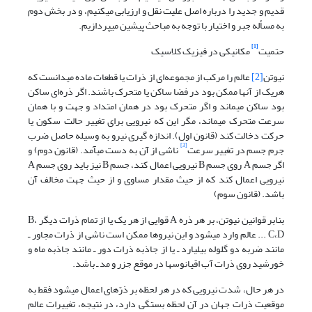
قدیم و جدید را درباره اصل علیت نقل و ارزیابی می‎کنیم، و در بخش دوم
به مسأله جبر و اختیار با توجه به مباحث پیشین ‌‎می‎پردازیم.
[1]
حتمیت
مکانیکی در فیزیک کلاسیک
نیوتن
[2]
عالم را مرکب از مجموعه‌ای از ذرات یا قطعات ماده می‎دانست که
هریک از آنها ممکن بود در فضا ساکن یا متحرک باشند. اگر ذره‌ای ساکن
بود ساکن می‎ماند و اگر متحرک بود در همان امتداد و جهت و با همان
سرعت متحرک می‎ماند، مگر این که نیرویی برای تغییر حالت سکون یا
حرکت دخالت کند (قانون اول). اندازه گیری نیرو به وسیله حاصل ضرب
[3]
جرم جسم در تغییر سرعت
ناشی از آن به دست ‌‎می‎آمد. (قانون دوم) و
اگر جسم A روی جسم B نیرویی اعمال کند، جسم B نیز باید روی جسم A
نیرویی اعمال کند که از حیث مقدار مساوی و از حیث جهت مخالف آن
باشد. (قانون سوم)
بنابر قوانین نیوتن، بر هر ذره A قوایی از هر یک یا از تمام ذرات دیگر B،
C،D ... عالم وارد ‌‎می‎شود و این نیروها ممکن است ناشی از ذرات مجاور ـ
مانند ضربه دو گلوله بیلیارد ـ یا از جاذبه ذرات دور ـ مانند جاذبه ماه و
خورشید روی ذرات آب اقیانوسها در موقع جزر و مد ـ باشد.
در هر حال، شدت نیرویی که در هر لحظه بر ذرّه‎ای اعمال ‌‎می‎شود فقط به
موقعیت ذرات جهان در آن لحظه بستگی دارد، در نتیجه، تغییرات عالم