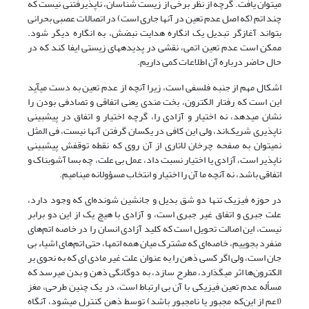
می‎توان یافت. گرچه از نظر برخی از زیست شناسان، ناپذیرفتنی نیست که
چند اتم (که اصل عدم تعین در آنها جاری است) در اتصالات عصبی بحرانی
بتواند آغازگر تبدیل یک انگاره هدایت نبضش، به انگاره دیگر شود.
ممکن است عدم تعین اتمی، نقشی در پدیده‎های زیستی ایفا کند که در
حال حاضر درباره آن اطلاعات کمی داریم.
اشکال مهم از جنبه فلسفی است، زیرا آنچه از عدم تعین به دست ‌‎می‎آید
این است که رفتار الکترون، بخت مندی یعنی اتفاقی و تصادفی بودن را
نشان می‎دهد، نه اختیار و آزادی را، گرچه اختیار و اتفاق در‌ پیش‎بینی
ناپذیری شریک‌اند، ولی این کافی در یکسان گرفتن آنها نیست، فی المثل
نمی‎توان به صفحه چرخان لاتاری از آن روی که نقطه توقفش‌ پیش‎بینی
ناپذیر است، آزادی یا اختیار نسبت داد، عمل بی علت، چه بسا آشوبناک و
اتفاقی باشد، نه آنچه ما آن را اختیار و انتخاب مسؤولانه ‌‎می‎نامیم.
در حوزه فیزیک تنها دو شق بدیل و جانشین شونده‌ای که وجود دارد،
علت جبری و اتفاق غیر جبری است، و آزادی با هیچ یک از این دو برابر
نیست، این اصالت تحویل است که کلید آزادی انسان را در خاصه اتم‌های
منفرد بجوییم، خاصه‌ای که مشترک میان همه اتم‎ها، حتی اتم‌های اشیاء بی
جان است، ولی اگر کسی ذهن را به عنوان علت غیر مادی ای که به نحوی بر
الکترون‌ها اثر ‌‎می‎گذارد، مطرح سازد، به دوگانگی ذهن و بدن ‌‎می‎رسد که
مسأله عدم تعین فیزیکی با آن بی ارتباط است، در یک چنین طرحی، مغز
(اعم از این‌که مجبور یا نامجبور باشد) توسط ذهن کنترل ‌‎می‎شود، آنگاه