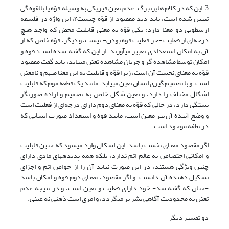
3ـ این که در کلام هایزنبرگ، عدم تعین فیزیکی به وسیله قوّه یا بالقوه گی
تبیین شده است، باید دید مقصود از قوّه چیست؟، این واژه در فلسفه
ارسطویی دو معنا دارد: یکی قوّه به معنی قابلیت محض که واجد هیچ
درجه‌ای از فعلیت -جز فعلیت قوه بودن- نیست، و دیگر، قوّه خاص که از
آن به امکان استعدادی تعبیر ‌‎می‎آورند. از این که گفته شده است: قوه و
امکان توسط مشاهده گر و جریان مشاهده تعیّن ‌‎می‎یابد، باید گفت مقصود
قوّه به معنای نخست آن است، زیرا قوّه و قابلیت به این معنا مبهم و نامعیّن
است، و با تصمیم گیری انسان تعین ‌‎می‎یابد، مانند یک قطعه موم که قابلیت
اشکال مختلف را دارد، و تعین شکل خاص به تصمیم و اراده صورتگر
بستگی دارد، در حالی که قوّه به معنای دوم دارای درجه‌ای از فعلیت است
و وضع آینده آن نیز معین است، مانند قوه و استعداد صورت انسانی که
در نطفه موجود است.
اگر مقصود معنای نخست باشد، این اشکال وارد ‌‎می‎شود که چنین قابلیت
و امکانی اختصاص به عالم اتم ندارد، بلکه همه پدیده‎های مادی دارای
چنین ویژگی هستند، در این صورت نباید آن را از خواص اتم و اجزای
تشکیل دهنده آن دانست. و اگر مقصود، معنای دوم قوه و امکان باشد
-چنان که گفته شد- خود دارای فعلیت و تعین است، و در نتیجه عدم
تعیّن به محدودیت آگاهی بشر بر ‌‎می‎گردد، و امری است ذهنی نه عینی.
دو تفسیر دیگر