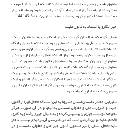
مافوق طبیعی رهایی ‌‎می‎یابند، اما توجه نکرده‌اند که فرضیه آنها موجب
‌‎می‎شود که از راه دیگر از انسان سلب آزادی و اختیار شود و زمام افعال او
به دست تصادف کور و کر و بی‌حساب بیفتد. (مطهری: بی‎تا، 3: 143ـ144)
جبر انگاری با استناد به قانون علیت
همان گونه که قبلا بیان گردید، یکی از احکام مربوط به قانون علیت،
ضرورت یا جبر علّی و معلولی است، یعنی وجود هر حادثه یا معلولی آنگاه
که علت تامه اش تحقق یابد، ضروری و قطعی ‌‎می‎گردد و در آن فرض، عدم
آن محال و غیر ممکن خواهد بود، و از آنجا که افعال انسان نیز از حوادث و
معلول‎های این جهان به شمار ‌‎می‎روند، مشمول قانون علیت و ضرورت علّی و
معلولی بوده، و آن گاه که علّت تامّه آنها تحقق یافت، به صورت قطعی و
حتمی تحقق خواهند یافت، و از طرفی، اختیار و آزادی با حتمیت و ضرورت
سازگار نیست، بلکه اختیار ملازم با امکان است، یعنی اگر انجام و ترک
کاری ممکن باشد، اختیاری خواهد بود، ولی اگر انجام یا ترک آن حتمی و
ضروری باشد، اختیاری نخواهد بود.
بنابراین، مختار دانستن انسان مشروط به این است که افعال او را از قانون
علیت و ضرورت علی و معلولی مستثنی بدانیم، و در آن صورت هرگز
نخواهد توانست چیزی را‌ پیش‎بینی کرده و به دنبال چیزی رفته و به کاری
اقدام نماید، و این فرضی است که در نادرستی آن تردیدی نیست، ناچار
باید افعال انسان را نیز مشمول قانون جبر علی و معلولی دانست، و در