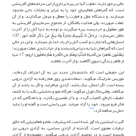
عالی برخوردارند، تفاوت آنها در بهره برداری از این سرمایه‌های آفرینشی
است، که گمراهان فعالیت‎های خود را به غرایز و تمایلات دانی محدود
‌‎می‎سازند، و دستگاه عقل و فطرت را معطل و مهمل ‌‎می‎گذارند، و از آن
غفلت ‌‎می‎ورزند، ولی هدایت یافتگان، از مجموع سرمایه‎های آفرینشی به
طور معقول و خردپسند بهره ‌‎می‎گیرند، و توجه به دنیا آنان را از آخرت
غافل نمی‌سازد: }رِجَالٌ لَا تُلْهِیهِمْ تِجَارَةٌ وَلَا بَیعٌ عَنْ ذِکْرِ اللَّهِ{ (نور: 37):
انسان‌هایی که تجارت و کسب آنان را از یاد خدا باز نمی‎دارد، و این در حالی
است که گمراهان تنها به دنیا می‌اندیشند و از حیات ابدی غفلت ‌‎می‎ورزند:
}یعْلَمُونَ ظَاهِرًا مِنَ الْحَیاةِ الدُّنْیا وَهُمْ عَنِ الْآخِرَةِ هُمْ غَافِلُونَ{ (روم: 7): تنها
از ظاهر زندگی دنیوی آگاهند، و از آخرت غافلند.
این حقیقتی است که دانشمندان جدید نیز به آن اعتراف کرده‌اند،
موریس مترلینگ ‌‎می‎گوید: «سعادتمندی روی هم رفته به آزادی درونی
بسته است. اگر اعمال، نیک باشد، آزادی ‌‎می‎افزاید، و اگر بد باشد از آن
می‎کاهد، وقتی ماک اورل ‌‎می‎گوید: هرگاه عفو و بخششی بکند یا به کشف
حقیقت تازه‌ای کامیاب گردد، و یا از تقصیری بگذرد، و یا هنگامی که در
فکر فرو ‌‎می‎رود، خود را آزاد ‌‎می‎یابد، عین راستی است و گفته او را نباید
[13]
حمل بر مبالغه کرد»
.
آلبرت اینشتین یادآور شده است که پیشرفت علم و فعالیت‎هایی که خالق
ترقیات معنوی است، گذشته از آزادی سیاسی، به آزادی درونی نیز
وابسته است، و در توضیح آزادی درونی ‌‎می‎گوید: «مقصودم از آزادی