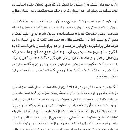
آن برخوردار است، و از همین جا است که کارهای انسان جنبه اخلاقی به
خود ‌‎می‎گیرند، بنابراین در حیوان غریزه حکومت می‎کند، و در انسان عقل.
در حکومت غریزه، محرکات غریزی، حیوان را به طرف عمل بر ‌‎می‎انگیزد و
بدون آن که فرصتی به حیوان بدهد، اراده او را بر‌‎می‎انگیزد و عمل را انجام
می‎دهد، یعنی حکومت غریزه مستبدانه و بدون شرط برای جلب لذت و
دفع آلام است، اما در حکومت عقل هرچند محرکات غریزی انسان را به
طرف عقل برانگیزند، ولی این فرصت و آزادی برای انسان باقی است که به
تفکر و سنجش و محاسبه بپردازد، و حاصل جمع مصالح و مفاسدی که
این عمل از جنبه‎های مختلف دارد را در نظر بگیرد، آنگاه جانب فعل یا ترک
را انتخاب کند. حکومت عقل در انسان او را در سر دو راهی نگاه می‎دارد، و
ابتدا در وی ایجاد تردید می‎کند، و تا ترجیح یک راه به تصویب نرسد، اجازه
حرکت نمی‎دهد.
شک و تردید پیدا کردن در انجام کاری از مختصات انسان است، و انسان
این اختصاص را از ناحیه طرز حکومت مشروطه عقل بازیافته است، انسان
می‎تواند دارای شخصیت اخلاقی بشود، و این شخصیت اخلاقی را از این
طریق به دست ‌‎می‎آورد که توانایی مقاومت در برابر تحریکات غریزی را
دارد، این توانایی از آنجا پیدا ‌‎می‎شود که از یک طرف در پرتو غرایز عالی (=
تمایلات فطری) می‎تواند هدف‌های عالی معنوی از قبیل خیر اخلاقی و کمال
علمی و قرب به ذات حق را در نظر بگیرد، و از طرف دیگر در پرتو قوه عقل
می‎تواند اهمیت یک هدف و اسباب و موانع رسیدن به آن را به طور منطقی