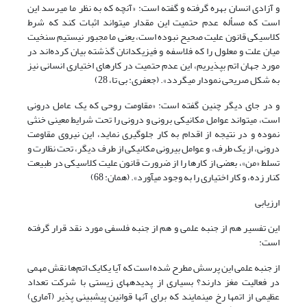
و آزادی انسان بهره گرفته و گفته است: «آنچه که به نظر ما ‌‎می‎رسد این
است که مسأله عدم حتمیت این مقدار می‎تواند اثبات کند که شرط
کلاسیکی قانون علیت صحیح نبوده است، یعنی ما مجبور نیستیم سنخیت
میان علت و معلول را که فلاسفه و فیزیکدانان گذشته بیان کرده‌اند در
مورد جهان اتم بپذیریم، این عدم حتمیت در کارهای اختیاری انسانی نیز
به شکل صریحی نمودار ‌‎می‎گردد». (جعفری: بی تا، 28)
و در جای دیگر چنین گفته است: «مقاومت روحی که یک عامل درونی
است، می‎تواند عوامل مکانیکی برونی و درونی را تحت شرایط معینی خنثی
نموده و در نتیجه از اقدام به کار جلوگیری نماید، این نیروی مقاومت
درونی، از یک طرف، و عوامل بیرونی مکانیکی از طرف دیگر، تحت نظارت و
تسلط «من»، بعضی از کارها را از ضرورت قانون علیت کلاسیکی در طبیعت
کنار زده، و کار اختیاری را به وجود ‌‎می‎آورد». (همان: 68)
ارزیابی
این تفسیر هم از جنبه علمی و هم از جنبه فلسفی مورد نقد قرار گرفته
است:
از جنبه علمی این پرسش مطرح شده است که آیا یکایک اتم‌ها نقش مهمی
در فعالیت مغز دارند؟ بسیاری از پدیده‎های زیستی با شرکت تعداد
عظیمی از اتم‎ها رخ ‌‎می‎نمایند که برای آنها قوانین‌ پیش‎بینی پذیر (آماری)