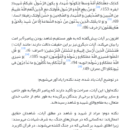
کذلِک جَعَلْناکمْ أُمَّةً وَسَطاً لِتَکونُوا شُهَداء وَ یکونَ الرَّسُولُ عَلَیکمْ شَهیدا{
[10]
(بقره: 153)،
}وَ مَنْ یطِعِ اللَّهَ وَ الرَّسُولَ فَأُولئِک مَعَ الَّذینَ أَنْعَمَ اللَّهُ عَلَیهِمْ
مِنَ النَّبِیینَ وَ الصِّدِّیقینَ وَ الشُّهَداءِ وَ الصَّالِحینَ وَ حَسُنَ أُولئِک رَفیقا{ (نساء:
[11]
69)،
و }وَ لا یمْلِک الَّذِینَ یدْعُونَ مِنْ دُونِهِ الشَّفاعَةَ إِلَّا مَنْ شَهِدَ بِالْحَقِّ وَ
[12]
هُمْ یعْلَمُونَ{ (زخرف: 86).
افزون بر آیات پیش‌گفته که به طور مستقیم شاهد بودن پیامبر6 بر امت
را بیان می‌کند، آیات دیگری نیز بر این حقیقت دلالت دارند؛ مانند آیات: }
[13]
فَلَنَسْئَلَنَّ الَّذِینَ أُرْسِلَ إِلَیهِمْ وَ لَنَسْئَلَنَّ الْمُرْسَلِینَ{ (اعراف: 6)،
}وَ قُلِ
[14]
اعْمَلُوا فَسَیرَی اللَّهُ عَمَلَکمْ وَ رَسُولُهُ وَ الْمُؤْمِنُونَ{ (توبه: 105)،
}وَ سَیرَى
[15]
اللَّهُ عَمَلَکمْ وَ رَسُولُه{ (توبه: 94)،
}وَ أُنَبِّئُکمْ بِما تَأْکلُونَ وَ ما تَدَّخِرُونَ فی‏
[16]
بُیوتِکمْ{ (آل عمران: 49).
در توضیح آیات یاد شده، چند نکته را یادآور می‌شویم:
نکته اول: این آیات، صراحت و تأکید دارند که پیامبر اکرم6 به طور خاص
و سایر پیامبران( و برخی از بندگان برگزیده به طور عام، از جانب خدای
متعال، به مقام والای شهید و شاهد رسیده‌اند.
نکته دوم: مراد از شهید و شاهد در مطلق آیات، شاهدان حقایق
اعمال‌اند؛ نه کسانی که در میدان‌های جنگ، به شرف شهادت می‌رسند؛
زیرا اطلاق شهید بر کسانی که در جنگ کشته‌ می‌شوند، در قرآن کاربرد