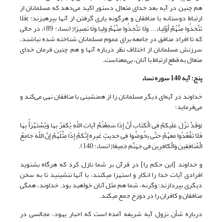
هم چنین در آیه بعد خدای متعال دستور اکید می‌دهد که مسلمانان از
ارتباط دوستانه با منافقان و هرگونه یاری گرفتن از آنها بپرهیزند: }فَلَا
تَتَّخِذُوا مِنْهُمْ أَوْلِیاءَ... وَلَا تَتَّخِذُوا مِنْهُمْ وَلِیا وَلَا نَصِیرًا{ (نساء: 89)، در حالی
که تا افراد منافق در جامعه برای عموم مسلمانان شناخته شده نباشند،
سرزنش مسلمانان از اختلاف نظر درباره آنها و هم چنین فرمان خدای
متعال به قطع ارتباط با آنان، بی‌معناست.
پنج: آیه 140 سوره نساء
خداوند در آیه‌ای دیگر مسلمانان را از همنشینی با منافقان نهی می‌کند و
می‌فرماید:
}وَقَدْ نَزَّلَ عَلَیکمْ فِی الْکتَابِ أَنْ إِذَا سَمِعْتُمْ آیاتِ اللَّهِ یُکفَرُ بِهَا وَیُسْتَهْزَأُ بِهَا
فَلَا تَقْعُدُوا مَعَهُمْ حَتَّی یَخُوضُوا فِی حَدِیثٍ غَیرِهِ إِنَّکمْ إِذًا مِثْلُهُمْ إِنَّ اللَّهَ جَامِعُ
الْمُنَافِقِینَ وَالْکافِرِینَ فِی جَهَنَّمَ جَمِیعًا{ (نساء: 140).
و خداوند [این حکم را] در قرآن بر شما نازل کرد که هرگاه بشنوید
افرادی آیات خدا را انکار و استهزا می‏کنند، با آنها ننشینید تا به سخن
دیگری بپردازند؛ وگرنه، شما هم مثل آنان خواهید بود. خداوند، همگی
منافقان و کافران را در دوزخ جمع می‏کند.
درباره شأن نزول آیه شریفه آمده است که احبار یهود، مجالسی در