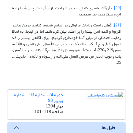
[20]
. «آن‌گاه به‌سوی دانای غیب و شهادت بازمی‏گردید. پس شما را به
آنچه می‏کردید، خبر می‏دهد».
[21]
. گفتنی است روایات فراوانی در منابع شیعه، شاهد بودن پیامبر
اکرم6 و ائمه اهل بیت( را بر امت، بیان کرده‌اند. اما در اینجا، به لحاظ
رعایت اختصار، از بیان آنها خودداری کردیم. برای آگاهی بیشتر ر.ک:
اصول کافی، ج1، کتاب الحجّه، باب عرض الأعمال علی النبی و الأئمّه،
صص219 و220، أحادیث1 ـ 4 و وسائل الشّیعه، ج16، کتاب جهاد النّفس،
باب وجوب الحذر من عرض العمل علی الله و رسوله و الأئمّه، أحادیث 1ـ
25.
دوره 24، شماره 93 - شماره
پیاپی 93
بهار 1394
صفحه
101-118
فایل ها