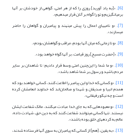
[6]
. «[به یاد آورید] روزی را که از هر امتی، گواهی از خودشان بر آنها
برمی‏انگیزیم و تو را گواه بر آنان قرار می‏دهیم».
[7]
. «و نامه‏های اعمال را پیش می‏نهند و پیامبران و گواهان را حاضر
می‏سازند».
[8]
. «و تا زمانی که میان آنها بودم، مراقب و گواهشان بودم».
[9]
. «[حضرت مسیح‏] روز قیامت، بر آنها گواه خواهد بود».
[10]
. «و ما شما را این‌چنین امتی وسط قرار دادیم؛ تا شاهدان بر سایر
مردم باشید و رسول بر شما شاهد باشد».
[11]
. «و کسانی که خدا و این پیامبر را اطاعت کنند، کسانی خواهند بود که
همدم انبیا و صدیقان و شهدا و صالحان‌اند که خداوند انعامشان کرده
است و چه نیکو رفیقانی».
[12]
. «و معبودهایی که به جای خدا عبادت می‏کنند، مالک شفاعت ایشان
نیستند. تنها کسانی می‏توانند شفاعت کنند که به دین حق، شهادت داده،
عالم به کرده‏های خلق بوده باشند».
[13]
. «به یقین، [هم] از کسانی که پیامبران به سوی آنها فرستاده شدند،