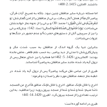
داشتند. (الخازن: 1415، 2: 400)
اما مسئله درباره سایر منافقان چنین نبود. بلکه به تصریح آیات قرآن،
پیامبر اکرم6 از همان آغاز رسالت، برخی از منافقان را از لحن گفتارشان: }وَ
لَتَعْرِفَنَّهُمْ فِی لَحْنِ الْقَوْلِ{ ( محمد: 30) و برخی را از نحوه نماز خواندنشان
می‌شناخت: }وَإِذَا قَامُوا إِلَى الصَّلَاةِ قَامُوا کسَالَى{ ( نساء: 142). چنان‌که برخی
را نیز از سرپیچی‌ آنان از دستورهای حضرت6 و عدم حضور در جنگ‌ها و
غزوات می‌شناخت.
بنابراین تنها یک گروه اندک از منافقان به سبب شدت مکر و
پنهان‌‌کاری‌شان تا مدتی از دید پیامبر ـ به حسب علم ظاهر ـ مخفی مانده
بودند؛ (الماتریدی: 1426، 5: 462) اما همان­ها را نیز خدای متعال پس از
نزول آیه یاد شده، مانند سایر منافقان به پیامبر6 شناساند.
طبری از ابن عباس نقل می‌کند پیامبر6 پس از نزول آیه یاد شده، در
خطبه نماز جمعه، منافقان مورد نظر را صدا ‌زد و ‌فرمود:
اخرج یا فلان فإنک منافق. اخرج یا فلان فإنک منافق فأخرج من المسجد
ناسًا منهم؛ شما و شما و شما از مسجد بیرون روید؛ زیرا منافقید. به این
ترتیب، تعدادی را از مسجد بیرون کرد. (طبری: 1420، 14: 441)
طبری در ادامه آورده است: