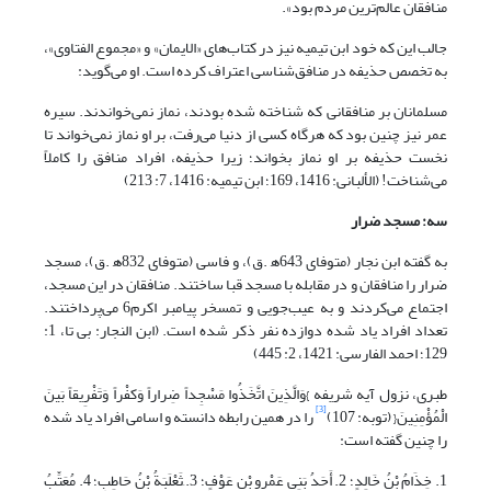
منافقان عالم‌ترین مردم بود».
جالب این که خود ابن تیمیه نیز در کتاب‌های «الایمان» و «مجموع الفتاوی»،
به تخصص حذیفه در منافق‌شناسی اعتراف کرده است. او می‌گوید:
مسلمانان بر منافقانی که شناخته شده بودند، نماز نمی‌خواندند. سیره
عمر نیز چنین بود که هرگاه کسی از دنیا می‌رفت، بر او نماز نمی‌خواند تا
نخست حذیفه بر او نماز بخواند؛ زیرا حذیفه، افراد منافق را کاملاً
می‌شناخت! (الألبانی: 1416، 169؛ ابن تیمیه: 1416، 7: 213)
سه: مسجد ضرار
به گفته ابن نجار (متوفای 643ه‍ .ق)، و فاسی (متوفای 832ه‍ .ق)، مسجد
ضرار را منافقان و در مقابله با مسجد قبا ساختند. منافقان در این مسجد،
اجتماع می‌کردند و به عیب‌جویی و تمسخر پیامبر اکرم6 می‌پرداختند.
تعداد افراد یاد شده دوازده نفر ذکر شده است. (ابن النجار: بی تا، 1:
129؛ احمد الفارسی: 1421، 2: 445)
طبری، نزول آیه شریفه }وَالَّذِینَ اتَّخَذُوا مَسْجِداً ضِراراً وَکفْراً وَتَفْرِیقاً بَینَ
[3]
الْمُؤْمِنِینَ{ (توبه: 107)
را در همین رابطه دانسته و اسامی افراد یاد شده
را چنین گفته است:
1. خِذَامُ بْنُ خَالِدٍ؛ 2. أَحَدُ بَنِی عَمْرِو بْنِ عَوْفٍ؛ 3. َثَعْلَبَةُ بْنُ حَاطِبٍ؛ 4. مُعَتِّبُ