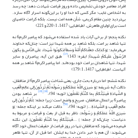
افراد معاصر خودش تشخیص داده و روز قیامت شهادت دهد؛ چه رسد
به اشخاص غایب؛ مگر کسی که خدا او را بر این‌گونه اسرار آگاه سازد.
است برای اولیای طاهرش. (طباطبایی: 1417، 1: 220 و‌ 221)
نکته پنجم: از برخی آیات یاد شده استفاده می‌‌شود که پیامبر اکرم6 نه
تنها شاهد بر امت، بلکه شاهد بر همه شهدا نیز است؛ چنان‌که خداوند
می‌فرماید: }وَ کذلِک جَعَلْناکمْ أُمَّةً وَسَطاً لِتَکونُوا شُهَداءَ عَلَى النَّاسِ وَ یکونَ
[17]
الرَّسُولُ عَلَیکمْ شَهِیداً{ (بقره: 143)
طبق این آیه، پیامبران و سایر
شهدا، تنها شاهدان بر امت خود بوده‌اند. اما پیامبر اکرم6 شاهد بر همه
آنهاست. (طباطبایی: 1417، 1: 179)
نکته ششم: اما درباره بحث جاری، یعنی شناخت پیامبر اکرم6 از منافقان،
دلالت آیه شریفه: }وَ سَیرَى اللَّهُ عَمَلَکمْ وَ رَسُولُه ثُمَّ تُرَدُّونَ إِلى عالِمِ الْغَیبِ
[19]
[18]
،
وَ الشَّهادَةِ فَینَبِّئُکمْ بِما کنْتُمْ تَعْمَلُون{ (توبه: 94)،
بر شاهد بودن
پیامبر6 بر اعمال منافقان، صریح و واضح است؛ زیرا جمله: }ثُمَّ تُرَدُّونَ إِلى‏
[20]
عالِمِ الْغَیبِ وَ الشَّهادَةِ...{ (توبه: 94)،
دلالت می‏کند بر اینکه جمله: }وَ
سَیرَى اللَّهُ عَمَلَکمْ وَ رَسُولُه{، ناظر به قبل از بعث و قیامت و مربوط به
دنیاست؛ چنان‌که از جمله: } ...فَینَبِّئُکمْ بِما کنْتُمْ تَعْمَلُون{، این نکته
فهمیده می‌شود که منافقان تنها در روز قیامت از حقیقت اعمال خود آگاه
می‌شوند؛ آن‌ هم با خبر دادن خدا به ایشان. اما قبل از آن، تنها ظاهر