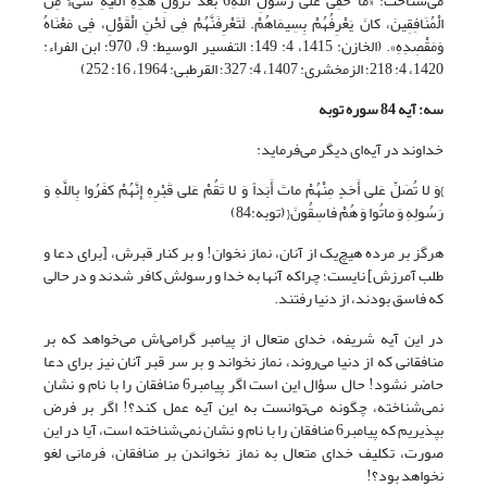
می‌شناخت: «مَا خَفِی عَلَى رَسُولِ اللهِ6 بَعْدَ نُزُولِ هَذِهِ الْآیةِ شَیءٌ مِنَ
الْمُنَافِقِینَ، کانَ یَعْرِفُهُمْ بِسِیمَاهُمْ. َلَتَعْرِفَنَّهُمْ فِی لَحْنِ الْقَوْلِ، فِی مَعْنَاهُ
وَمَقْصِدِهِ». (الخازن: 1415، 4: 149؛ التفسیر الوسیط: 9، 970؛ ابن الفراء:
1420، 4: 218؛ الزمخشری: 1407، 4: 327؛ القرطبی: 1964، 16: 252)
سه: آیه 84 سوره توبه
خداوند در آیه‌ای دیگر می‌فرماید:
}وَ لا تُصَلِّ عَلى‏ أَحَدٍ مِنْهُمْ ماتَ أَبَداً وَ لا تَقُمْ عَلى‏ قَبْرِهِ إِنَّهُمْ کفَرُوا بِاللَّهِ وَ
رَسُولِهِ وَ ماتُوا وَ هُمْ فاسِقُونَ{ (توبه:84)
هرگز بر مرده هیچ‌یک از آنان، نماز نخوان! و بر کنار قبرش، [برای دعا و
طلب آمرزش] نایست؛ چراکه آنها به خدا و رسولش کافر شدند و در حالی
که فاسق بودند، از دنیا رفتند.
در این آیه شریفه، خدای متعال از پیامبر گرامی‌اش می‌خواهد که بر
منافقانی که از دنیا می‌روند، نماز نخواند و بر سر قبر آنان نیز برای دعا
حاضر نشود! حال سؤال این است اگر پیامبر6 منافقان را با نام و نشان
نمی‌شناخته، چگونه‌ می‌توانست به این آیه عمل کند؟! اگر بر فرض
بپذیریم که پیامبر6 منافقان را با نام و نشان نمی‌شناخته است، آیا در این
صورت، تکلیف خدای متعال به نماز نخواندن بر منافقان، فرمانی لغو
نخواهد بود؟!