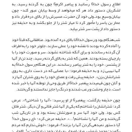
اطلاع رسول خدا6 رسانید و پیامبر اکرم6 چون به گردنه رسید، به
لشکریان دستور داد هر که می‏خواهد از وسط بیابان عبور کند- چون
بیابان وسیع بودـ ولی خود آن حضرت، مسیرش را از بالای دره قرار داد و
عمار بن یاسر را مأمور کرد تا مهار شتر را از جلو بکشد و به حذیفه نیز
دستور داد از پشت سر شتر بیاید.
شب‌هنگام بود و رسول خدا6تا بالای دره آمده بود. منافقانی که قبلاً خود
را آماده کرده بودند تا نقشه خود را عملی سازند، جلوتر خود را به اطراف
آن گردنه رساندند و برای آنکه شناخته نشوند، سر و صورت خود را با
پارچه‏ای بسته بودند. همین که شتر به بالای گردنه رسید، چند تن از آنها
از پشت­سر، خود را به شتر پیامبر رساندند. در این هنگام رسول ‏خدا6 به
آنها نهیبی زد و به حذیفه فرمود: «با عصایی که در دست داری، به روی
شترانشان بزن». حذیفه پیش رفت و عصای خود را به روی شتران آنها زد
و آنان چون فهمیدند پیغمبر خدا6 از طریق وحی از توطئه آنها با خبر شده
است، دچار وحشت و رعب شدند و درنگ را جایز ندانستند و گریختند.
چون حذیفه بازگشت، پیغمبر6 از او پرسید: «آنها را شناختی؟». عرض
کرد: شترانشان را شناختم که یکی از آنها شتر فلانی و آن دیگر، شتر فلان
کس بود. ولی خود آنها سر و صورتشان بسته بود و در تاریکی شب
گریختند و من آنها را نشناختم!...». حذیفه عرض کرد: «ای رسول خدا!
آیا دستور نمی‏دهی گردن آنها را بزنند؟» فرمود: «خوش ندارم که مردم
بگویند: محمد شمشیر میان اصحاب و یاران خود نهاده است»!. (الحلبی: