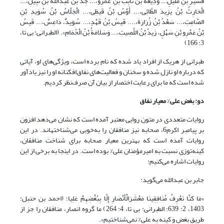
قُشَیرِ بْنِ مُلَیلٍ... وَدِیعَةُ بْنُ ثَابِتِ بْنِ عَمْرِو،... جِدُّ بْنُ عبدالله بْنِ نَبِیلِ،...
الْحَارِثُ بْنُ یزِیدَ الطَّائِی،... أَوْسُ بْنُ قَیظِی،... الْجَلَّاسُ بْنُ سُوَیدِ بْنِ
الصَّامِتِ،... سَعْدُ بْنُ زُرَارَةَ،.... قَیسُ بْنُ قَهْدٍ،... سُوَیدٌ، دَاعِسٌ،... قَیسُ
بْنُ عَمْرِو بْنِ سَهْلٍ، زَیدُ بْنُ اللَّصِیتِ،... وَسَلَامَةُ بْنُ الْحُمَامِ». (الطبرانی: بی تا،
3: 166)
طبرانی از هریک از افراد یاد شده که نام برده است، ویژگی‌های او، آیاتی
که درباره او نازل شده و سخنان و فعالیت‌های نفاق‌افکنانه او را نیز یادآور
شده است که ما برای رعایت اختصار از بیان آن صرف‌نظر کردیم.
دو: بغض علی
%
معیار نفاق
روایات متعددی در متون روایی معتبر آمده است که نشان می‌دهد افزون
بر پیامبر اکرم6، صحابه نیز منافقان را به‌خوبی می‌شناخته­اند. در این
روایات آمده است که بهترین معیار صحابه برای شناخت منافقان،
کینه‌توزی نسبت به امیرمؤمنان علی% بوده است. در اینجا به برخی از این
روایات اشاره می‌کنیم:
جابر بن عبدالله می‌گوید:
«مَا کنَّا نَعْرِفُ مُنَافِقِینَا مَعْشَرَالْأَنْصَارِ إِلَّا بِبُغْضِهِمْ عَلِیا؛ (احمد بن حنبل:
1403، 2: 639؛ الطبرانی: بی تا، 4: 264) ما گروه انصار، منافقان را جز از
طریق بغض و کینه به علی% نمی‌شناختیم».