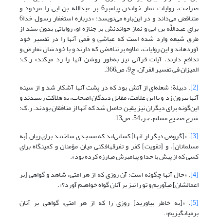
صراحت، روایات نماز خواندن پیامبر6 بر عبدالله بن ابی را مردود و
متناقض می‌داند و در این‌باره می‌نویسد: «درباره استغفار رسول خدا6
برای عبداللَّه بن ابی و نماز خواندنش بر جنازه او، روایاتی بدون سند از
طرق شیعه وارد شده است که عیاشی و قمی آنها را در تفسیر خود
آورده‏اند و این روایات، علاوه بر تناقضی که دارند و با خودشان تعارض و
تدافع دارند، آیات قرآنی نیز به‌طور روشن آنها را رد می‏کند» ر.ک:
المیزان فی تفسیر القرآن، ج9، ص366.
[2]
. دبیلة: شعله‌ای از آتش بود که در پشت آنها آشکار شد و از سینه
‌آنها بیرون زد و با این علامت، مقابل دیدگان اصحاب، به هلاکت رسیدند و
این‌گونه برای دیگران نیز یقین حاصل شد که آنها از منافقان بودند. ر.ک:
شرح صحیح مسلم، جزء54، ص13.
[3]
. «[گروهی دیگر از آنها] کسانی‌اند که مسجدی ساختند برای زیان [به
مسلمانان]، و [تقویت] کفر و تفرقه‏افکنی میان مؤمنان و کمینگاه برای
کسی که از پیش با خدا و پیامبرش مبارزه کرده بود».
[4]
. «حال آنها چگونه است؛ آن روزی که از هر امتی، شاهد و گواهی [بر
اعمالشان] می‏آوریم و تو را نیز بر آنان گواه خواهیم آورد؟».
[5]
. «[به خاطر بیاورید] روزی را که از هر امتی، گواهی بر آنان
برمی‏انگیزیم».