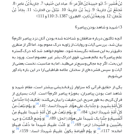
بْنُ قُشَیرٍ؛ 5. اَبُو حَبِیبَةَ بْنُ الأَزْعَرِ؛ 6. عباد ابن حُنَیفٍ؛ 7. جَارِیةُ بْنُ عَامِرٍ؛ 8.
مُجَمِّعُ بْنُ جَارِیةَ؛ 9. زَیدُ بْنُ جَارِیةَ؛ 10. َنَبْتَلُ بن الحارث؛ 11. بِجَادُ بْنُ
عُثْمَانَ؛ 12. وَدِیعَةُ بْنُ ثَابِتٍ. (الطبری: 1387، 3: 110 و 111)
3) شهید و شاهد بودن پیامبر6
آنچه تاکنون درباره منافقان و شناخته شده بودن آنان نزد پیامبر اکرم6
بیان شد، بررسی آیات و روایات از زاویه درک عموم‌ بود. اما اگر از منظری
دقیق‌تر به این مسئله نگریسته شود، معلوم خواهد شد که درک گستره
علم پیامبر6 به عالم هستی، فوق ادراک بشر غیر معصوم است. ورود به
این بحث، اگر چه مجالی وسیع‌تر می‌طلبد، اما به مناسبت، نخست بعضی از
آیات و سپس فشرده‌ای از سخنان علامه طباطبایی)را در این باره یادآور
می‌شویم.
یکی از حقایق قرآنی که سزاوار ژرف‌اندیشی بیشتر است، مقام شهید و
شاهد امت بودن پیامبران، به‌ویژه پیامبر اکرم6 است. آیات بسیاری از
قرآن کریم، به طور صریح، این حقیقت را بیان می‌کنند: }فَکیفَ إِذا جِئْنا مِنْ
[4]
کلِّ أُمَّةٍ بِشَهِیدٍ، وَ جِئْنا بِک عَلی‏ هؤُلاءِ شَهِیداً{ (نساء: 41)،
}وَ یوْمَ نَبْعَثُ مِنْ
[5]
کلِّ أُمَّةٍ شَهِیداً{ (نحل: 84)،
}وَ یوْمَ نَبْعَثُ فی‏ کلِّ أُمَّةٍ شَهیداً عَلَیهِمْ مِنْ
[6]
أَنْفُسِهِمْ وَ جِئْنا بِک شَهیداً عَلی‏ هؤُلاءِ{ (نحل: 89)،
}وَ وُضِعَ الْکتابُ وَ جِی‏ءَ
[7]
بِالنَّبِیینَ وَ الشُّهَداءِ{ (زمر: 69)،
}وَ کنْتُ عَلَیهِمْ شَهِیداً ما دُمْتُ فِیهِمْ{
[9]
[8]
(مائده: 117)،
}وَ یوْمَ الْقِیامَةِ یکونُ عَلَیهِمْ شَهِیداً{ (نساء: 159)،
}وَ