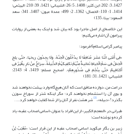
1427، 3: 202؛ ابن کثیر: 1408، 5: 26؛ الشیبانی: 1421، 39: 210؛ الهیثمی:
1414، 1: 110؛ الخصال: 1362، 2: 499؛ عمدة عیون: 1407، 341؛ سعد
السعود: بی‎تا، 135)
این خلاصه‌ای از اصل ماجرا بود که بیان شد و اینک به بعضی از روایات
پیرامون آن اشاره می‌کنیم:
پیامبر گرامی اسلام6 فرمود:
«فِی أُمَّتِی اثْنَا عَشَرَ مُنَافِقًا لَا یدْخُلُونَ الْجَنَّةَ، وَلَا یجِدُونَ رِیحَهَا، حَتَّى یلِجَ
الْجَمَلُ فِی سَمِّ الْخِیاطِ ثَمَانِیةٌ مِنْهُمْ تَکفِیکهُمُ الدُّبَیلَةُ، سِرَاجٌ مِنْ نَارٍ یظْهَرُ فِی
أَکتَافِهِمْ حَتَّى ینْجُمَ فِی صُدُورِهِمْ». (صحیح مسلم: 1419، 4: 2143؛
الشیبانی: 1421، 31: 181)
در امت من، دوازده منافق است که آنان هیچ‌گاه وارد بهشت نخواهند شد
و بوی آن را استشمام نخواهند کرد؛ مگر اینکه شتر از سوراخ سوزن
[2]
بگذرد! «دبیله»،
شر هشت نفر از آنان را از شما کفایت خواهد کرد... .
طبرانی در «المعجم الکبیر» از این افراد با عنوان «اسامی اصحاب عقبه» یاد
کرده و نوشته است:
زبیر بن بکّار می‎گوید اسامی اصحاب عقبه از این قرار است: «مُعْتِبُ بْنُ