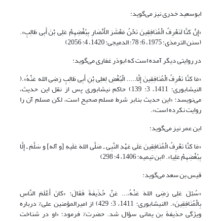
ابوسعید خدری نیز می‌گوید:
«إِنْ کنَّا لَنَعْرِفُ الْمُنَافِقِینَ نَحْنُ مَعْشَرَ الأَنْصَارِ بِبُغْضِهِمْ عَلِی بْنَ أَبِی طَالِبٍ».
(سنن الترمذی: 1975، 6: 78؛ الدمیجی: 1420، 4: 2056)
در روایتی دیگر آمده است که ابوذر غفاری می‌گوید:
«مَا کنَّا نَعْرِفُ الْمُنَافِقِینَ إِلَّا..... الْبُغْضِ لِعَلِی بْنِ أَبِی طَالِبٍ رَضِی الله عَنْهُ».(
النیشابوری: 1411، 3: 139) حاکم نیشابوری پس از نقل این حدیث،
می‌نویسد: «این حدیث بنابر شرط مسلم صحیح است، لکن مسلم آن را
روایت نکرده است».
ابن‌ عمر نیز می‌گوید:
«مَا کنَّا نَعْرِفُ الْمُنَافِقِینَ عَلَى عَهْدِ النَّبِی ـ‌ صَلَّى اللهَ عَلَیهِ [و آله] و سَلَّمَ ـ‌ إِلَّا
بِبُغْضِهِمْ عَلِیا». (ابن تیمیه: 1406، 4: 298)
قیس بن سعد می‌گوید:
«سُئِلَ عَلِی رَضِی اللهَ عَنْهُ،... عَنْ حُذَیفَةَ فَقَالَ: «کانَ أَعْلَمَ النَّاسِ
بِالْمُنَافِقِینَ». (النیشابوری: 1411، 3: 429) از امیرالمؤمنین علی% درباره
ویژگی حذیفة بن یمانی سؤال شد. حضرت% فرمود: «او در شناخت