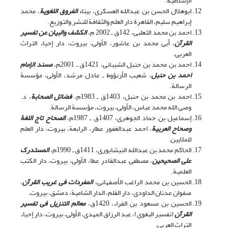
الإسلامیة.
ابوهلال الحسن بن عبدالله العسکری، بی‎تا
، الفروق اللغویة
، محمد
إبراهیم سلیم، القاهرة دار العلم والثقافة للنشر والتوزیع.
احمد بن محمد الثعلبی، 142ق ـ‌ 2002 م،
الکشف والبیان عن تفسیر
القرآن
، أبی محمد بن عاشور، الأولی، بیروت، دار إحیاء التراث
العربی.
احمد بن محمد بن حنبل الشیبانی، 1421ق ـ‌ 2001م،
مسند الإمام
احمد بن حنبل
، شعیب الأرنؤوط ـ‌ عادل مرشد، الأولی، مؤسسة
الرسالة.
احمد بن محمد بن حنبل، 1403ق ـ‌ 1983م،
فضائل الصحابة
، د.
وصی الله محمد عباس، الأولی، بیروت، مؤسسة الرسالة.
إسماعیل بن حماد الجوهری، 1407‌ق ـ‌ 1987م،
الصحاح تاج اللغة
وصحاح العربیة
، احمد عبدالغفور عطار، الرابعة، بیروت، دار العلم
للملایین.
الحاکم محمد بن عبدالله النیشابوری، 1411ق ـ‌ 1990م،
المستدرک
علی الصحیحین
، مصطفی عبدالقادر عطا، الأولی، بیروت، دار الکتب
العلمیة.
الحسین بن محمد الراغب الأصفهانی،
المفردات فی غریب القرآن
،
صفوان عدنان الداودی، دار القلم، الدار الشامیة، دمشق، بیروت.
الحسین بن مسعود بن الفراء، 1420‌ق،
معالم التنزیل فی تفسیر
القرآن
(تفسیر البغوی)، عبد الرزاق المهدی، الأولی، بیروت، دار إحیاء
التراث العربی.