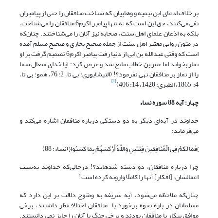
بر خلاف ادعای ابن تیمیه و وهابیان که شناخت منافقان را حتی از پیامبران
نفی می‌کنند، حق این است که نه تنها پیامبر اکرم6 منافقان را می‌شناخت،
بلکه به اذعان علمای اهل سنت، صحابه نیز آنان را می‌شناختند. چنان‌که
در متون روایی معتبر اهل سنت از جمله صحیح بخاری و صحیح مسلم آمده
است که وقتی عبدالله بن ابی از دنیا رفت پیامبر اکرم6 تصمیم گرفت بر او
نماز بخواند اما عمر بن خطاب مانع شد و عرض کرد: آیا خدای متعال شما
را از نماز بر منافقان نهی نفرمود؟! (النیشابوری: بی تا، 2: 76، همو: بی تا،
[1]
4: 1865، الطبری: 1420، 14: 406)
چهار: آیه 88 سوره نساء
خداوند در آیه‌ای دیگر به دو دستگی درباره منافقان اشاره می‌کند و
می‌فرماید:
}فَمَا لَکمْ فِی الْمُنَافِقِینَ فِئَتَینِ وَاللَّهُ أَرْکسَهُمْ بِمَا کسَبُوا{ (نساء: 88)
چرا درباره منافقان، دو دسته شده‏اید؟! درحالی‌که خداوند به‌سبب
اعمالشان، [افکار] آنها را کاملًا وارونه کرده است!
چنان‌که ملاحظه می‌شود، آیه شریفه به وضوح دلالت بر این دارد که
مسلمانان در باره نحوه برخورد با منافقان اختلاف‌نظر داشتند، برخی
موافق پیکار با منافقان بودند و برخی جنگ با آنان را جایز نمی دانستند.