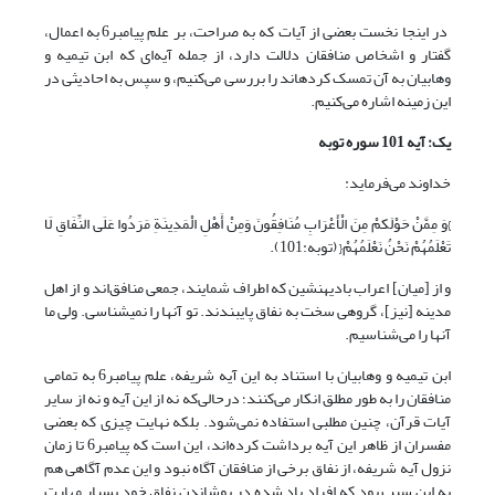
در این‎جا نخست بعضی از آیات که به صراحت، بر علم پیامبر6 به اعمال،
گفتار و اشخاص منافقان دلالت دارد، از جمله آیه‌ای که ابن تیمیه و
وهابیان به آن تمسک کرده‎اند را بررسی می‌کنیم، و سپس به احادیثی در
این زمینه اشاره می‌کنیم.
یک: آیه 101 سوره توبه
خداوند می‌فرماید:
}وَ مِمَّنْ حَوْلَکمْ مِنَ الْأَعْرَابِ مُنَافِقُونَ وَمِنْ أَهْلِ الْمَدِینَةِ مَرَدُوا عَلَی النِّفَاقِ لَا
تَعْلَمُهُمْ نَحْنُ نَعْلَمُهُمْ{ (توبه:101).
و از [میان] اعراب بادیه‏نشین که اطراف شمایند، جمعی منافق‌اند و از اهل
مدینه [نیز]، گروهی سخت به نفاق پایبندند. تو آنها را نمی‏شناسی. ولی ما
آنها را می‌شناسیم.
ابن تیمیه و وهابیان با استناد به این آیه شریفه، علم پیامبر6 به تمامی
منافقان را به طور مطلق انکار می‌کنند؛ درحالی‌که نه از این آیه و نه از سایر
آیات قرآن، چنین مطلبی استفاده نمی‌شود. بلکه نهایت چیزی که بعضی
مفسران از ظاهر این آیه برداشت کرده‌اند، این است که پیامبر6 تا زمان
نزول آیه شریفه، از نفاق برخی از منافقان آگاه نبود و این عدم آگاهی هم
به این سبب بود که افراد یاد شده در پوشاندن نفاق خود بسیار مهارت