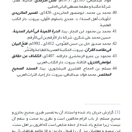
فؤاد عبدالباقی، 1395ق – 1975م،
سنن الترمذی
، الثانیة، مصر،
شرکة مکتبة و مطبعة مصطفی البانی الحلبی.
محمد بن محمد، ابومنصور الماتریدی، 1426ق،
تفسیر الماتریدی
(تأویلات أهل السنة)، د. مجدی باسلوم، الأولی، بیروت، دار الکتب
العلمیة.
محمد بن محمود ابن النجار، بی‎تا،
الدرة الثمینة فی أخبار المدینة
،
حسین محمد علی شکری، شرکة دار الأرقم بن أبی الأرقم.
محمد صدیق خان بن حسن القِنَّوجی، 1412‌ق ـ‌ 1992م،
فتحُ البیان
فی مقاصد القرآن
، بَیروت، المَکتبة العصریة للطبَاعة والنّشْر.
محمود بن عمرو الزمخشری جارالله، 1407‌ق،
الکشاف عن حقائق
غوامض التنزیل
، الثالثة، بیروت، دار الکتاب العربی.
مسلم بن الحجاج القشیری النیشابوری، بی‎تا،
المسند الصحیح
المختصر
، محمد فؤاد عبدالباقی، بیروت، دار إحیاء التراث العربی.
[1]
. گزارش جریان یاد شده و استناد آن به تفسیر طبری، صحیح بخاری و
صحیح مسلم، از باب الزام مخالفین است و نظری به صحت و سقم آن
نیست؛ زیرا منابع یاد شده از جمله منابعی است که افزون بر اهل سنت،
ابن تیمیه و وهابیان نیز آن را قبول دارند؛ و الا علامه طباطبایی1، به