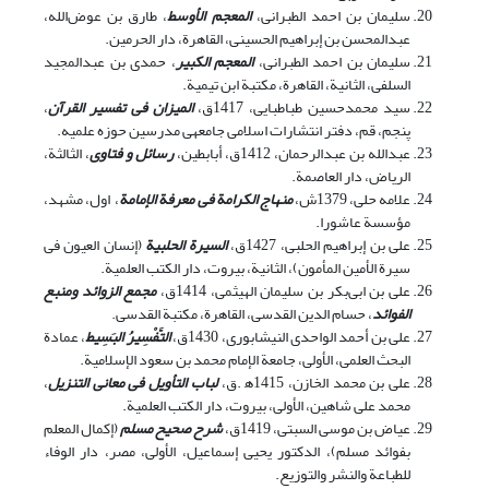
سلیمان بن احمد الطبرانی،
المعجم الأوسط
، طارق بن عوض‌الله،
عبدالمحسن بن إبراهیم الحسینی، القاهرة، دار الحرمین.
سلیمان بن احمد الطبرانی،
المعجم الکبیر
، حمدی بن عبدالمجید
السلفی، الثانیة، القاهرة، مکتبة ابن تیمیة.
سید محمدحسین طباطبایی، 1417ق،
المیزان فی تفسیر القرآن
،
پنجم، قم، دفتر انتشارات اسلامی جامعه‏ی مدرسین حوزه علمیه.
عبدالله بن عبدالرحمان، 1412ق، أبابطین،
رسائل و فتاوی
، الثالثة،
الریاض، دار العاصمة.
علامه حلی، 1379ش‏،
منهاج الکرامة فی معرفة الإمامة
، اول، مشهد،
مؤسسة عاشورا.‏
علی بن إبراهیم الحلبی، 1427ق،
السیرة الحلبیة
(إنسان العیون فی
سیرة الأمین المأمون)، الثانیة، بیروت، دار الکتب العلمیة.
علی بن ابی‌بکر بن سلیمان الهیثمی، 1414‌ق،
مجمع الزوائد ومنبع
الفوائد
، حسام الدین القدسی، القاهرة، مکتبة القدسی.
علی بن أحمد الواحدی النیشابوری، 1430ق،
التَّفْسِیرُ البَسِیط
، عمادة
البحث العلمی، الأولی، جامعة الإمام محمد بن سعود الإسلامیة.
علی بن محمد الخازن، 1415‌ه‍‍ .ق،
لباب التأویل فی معانی التنزیل
،
محمد علی شاهین، الأولی، بیروت، دار الکتب العلمیة.
عیاض بن موسی السبتی، 1419‌ق،
شرح صحیح مسلم
(إکمال المعلم
بفوائد مسلم)، الدکتور یحیی إسماعیل، الأولی، مصر، دار الوفاء
للطباعة والنشر والتوزیع.