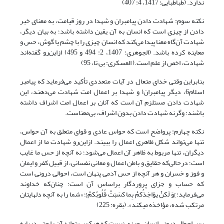
ندارد. (طباطبایی: 1417، 4: 407)
نکته سوم: شهادت دادن پیامبران و شهدا در روز قیامت، به معنای خبر
دادن از چیزی است که انسان به آن یقین داشته باشد؛ به بیان دیگر،
شهادت آن‌گاه معنا پیدا می‌کند که انسان چیزی را با چشم یا گوش، حس و
معاینه کرده باشد. (الجوهری: 1407، 2: 494 و‌ 495) ازاین‌رو گفته‌اند
شهادت، اخص از علم است.( العسکری: بی تا، 95)
بنابراین وقتی خدای متعال در آیات متعددی تأکید می‌فرماید که پیامبر
اسلام6، دیگر پیامبران( و شهدا بر اعمال امت شهادت می‌دهند، این
شهادت دادن مستلزم آن است که آنان بر اعمال امت اشراف داشته
باشند؛ وگرنه شهادت دادن بدون اشراف، بی‌معناست.
نکته چهارم: پرواضح است که حواس عادی و قوای متعلق به آن حواس،
تنها می‌تواند شکل ظاهری اعمال را ببیند. ازاین‌رو شهادت ما از اعمال
دیگران، تنها مربوط به ظاهر آن اعمال می‌شود؛ نه آنچه از حس ما غایب
است؛ درحالی‌که حقایق و باطن اعمال و معانی نفسانی، از قبیل کفر و ایمان
و فوز و خسران و هر آنچه از حس آدمی پنهان است، احوالی درونی است
که حساب و جزای پروردگار براساس آن است؛ چنان‌که خداوند
می‌فرماید: }وَ لَکنْ یؤاخِذُکمْ بِما کسَبَتْ قُلُوبُکمْ{؛ «شما را به آنچه دلهایتان
مرتکب شده، مؤاخذه می‏کند». (بقره: 225)
پس احوال درونی انسان، چیزی نیست که هرکس بتواند آن را حتی درباره