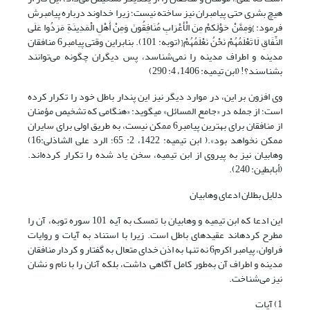
هیچ بشری حتی پیامبران نیز ساخته نیست؛ زیرا خداوند درباره پیامبرش
فرمود: }وَمِمَّنْ حَوْلَکمْ مِنَ الْأَعْرَابِ مُنَافِقُونَ وَمِنْ أَهْلِ الْمَدِینَةِ مَرَدُوا عَلَی
النِّفَاقِ لَا تَعْلَمُهُمْ نَحْنُ نَعْلَمُهُمْ{ (توبه: 101). بنابراین وقتی پیامبر6 منافقان
مدینه و اطراف مدینه را نمی‌شناسد، پس دیگران چگونه می‌توانند
بشناسند؟! (ابن تیمیه: 1406، 4: 290)
وی افزون بر این، در موارد دیگر نیز این پندار باطل خود را تکرار کرده
است؛ از جمله در «جامع المسائل» می‎گوید: «هنگامی که تشخیص مؤمنان
از منافقان برای بهترین پیامبر6 ممکن نیست، به طریق اولی برای سایران
ممکن نخواهد بود».( ابن تیمیه: 1422، 2: 65؛ الرد علی الشاذلی:16)
وهابیان نیز به پیروی از ابن تیمیه، سخن یاد شده را تکرار کرده‌اند.
(أبابطین: 240).
دلایل بطلان ادعای وهابیان
این ادعا که ابن تیمیه و وهابیان با تمسک به آیه 101 سوره توبه، آن را
مطرح کرده‎اند عقیده‎ای باطل است. زیرا با استناد به آیات و روایات
فراوان، پیامبر اکرم6 نه تنها به اذن خدای متعال به گفتار و کردار منافقان
مدینه و اطراف آن به‌طور کامل آگاهی داشت، بلکه آنان را با نام و نشان
نیز می‌شناخت.
1) آیات