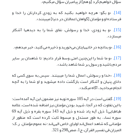
سؤال خواهیم کرد [و هم] از پیامبران سؤال می‏کنیم».
[14]
. «و بگو: هرچه خواهید بکنید که به زودی کردارتان را خدا و
فرستاده او و مؤمنان [گواهان اعمالتان در دنیا] می‏بینند».
[15]
. «و به زودی، خدا و رسولش، نفاق شما را به دیده‏ها آشکار
می‏سازد».
[16]
. «و بدانچه در خانه‏هایتان می‌خورید و ذخیره می کنید، خبر می‏دهم».
[17]
. «و ما شما را این‌چنین امتی وسط قرار دادیم؛ تا شاهدان بر سایر
مردم باشید و رسول بر شما شاهد باشد».
[18]
. «خدا و رسولش، اعمال شما را می‏بینند. سپس به سوی کسی که
دانای پنهان و آشکار است بازگشت داده می‏شوید و او شما را به آنچه
انجام می‏دادید، آگاه می‏کند».
[19]
. گفتنی است در آیه 105 سوره توبه نیز مضمون این آیه آمده است؛
با این تفاوت که در آنجا، شهید بودن مؤمنان نیز اضافه شده است، علامه
طباطبایی1 ذیل آیه یاد شده و ذیل آیه 143 سوره بقره و ذیل آیه 69
سوره نساء، به طور مستدل و مبسوط ثابت کرده است که منظور از
مؤمنانی که شاهد اعمال‌اند اولیای خاص الهی‌اند؛ نه عموم مؤمنان. ر.ک:
المیزان فی تفسیر القرآن، ج1، صص298 و 321.