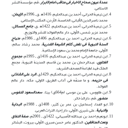
عمدة عیون صحاح الاخبار فی مناقب امام الابرار
، قم، مؤسسة النشر
الاسلامی.
ابن تیمیة الحرانی، أحمد بن عبدالحلیم، 1416ه‍ .ق ـ 1996م،
الإیمان
،
محمد ناصرالدین الألبانی، الخامسة، الأردن، المکتب الإسلامی.
ابن تیمیة الحرانی، أحمد بن عبدالحلیم، 1422‌ه‍ ‍.ق،
جامع المسائل
،
محمد عزیر شمس، الأولی، دار عالم الفوائد للنشر والتوزیع.
ابن تیمیه الحرانی، احمد بن عبدالحکیم، 1406ق ـ‌ 1986م،
منهاج
السنة النبویة فی نقض کلام الشیعة القدریة
، محمد رشاد سالم،
الأولی، جامعة الإمام محمد بن سعود الإسلامیة.
ابن تیمیه الحرانی، احمد بن عبدالحکیم، 1416ق ـ 1995م،
مجموع
الفتاوی
، عبدالرحمان بن محمد بن قاسم، المدینة النبویة، مجمع
الملک فهد لطباعة المصحف الشریف.
ابن تیمیه الحرانی، احمد بن عبدالحکیم، 1429ق،
الرد علی الشاذلی
فی حزیمه
، و ما صنفّه فی آداب الطریق، الاولی، مکه، دار عالم
الفوائد.
ابن طاووس، علی بن موسی (م664ق) بی‏تا،
سعدالسعود للنفوس
منضور
، قم، دارالذخائر.
ابو الفداء إسماعیل بن عمر بن کثیر، 1408ق ـ‌ 1988م،
البدایة
والنهایة
، علی شیری، الأولی، دار إحیاء التراث العربی.
ابونعیم احمد بن عبدالله الأصبهانی، 1422ق ـ‌ 2001م،
صفة النفاق
ونعت المنافقین
، الدکتور عامر حسن صبری، الأولی، بیروت، البشائر