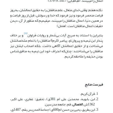
اعمال را می‏بینند. (طباطبایی: 1417، 9: 379)
نکته هفتم: وقتی خدای متعال، علم منافقان را به حقایق اعمالشان، به روز
قیامت منحصر فرمود و نیز فرمود که خدا و رسولش، قبل از روز قیامت و
در همین دنیا، اعمال منافقان را می‏بینند، می‏فهمیم که منظور از آن، دیدن
حقیقت اعمال منافقان است. (همان)
[21]
بنابراین با استناد به صریح آیات بی‌شمار و روایات فراوان
و بر خلاف
پندار ابن تیمیه و پیروان او، پیامبر اکرم6 منافقان را با تمام مشخصاتشان
می‌شناخت و از حقایق اعمالشان آگاهی داشت. بلکه اصحاب ایشان نیز
منافقان را می‌شناختند؛ چنان‌که اعتراف خود ابن تیمیه به منافق‌شناس
بودن حذیفه را ملاحظه کردیم.
فهرست منابع
قرآن کریم.
ابن بابویه، محمدبن علی (م 381ق)، تحقیق: غفاری، علی اکبر،
1362ش،
الخصال
، قم، جامعه مدرسین.
ابن بطریق، یحیی بن حسن (م600ق) جماعة المدریس بقم، 1407ق،