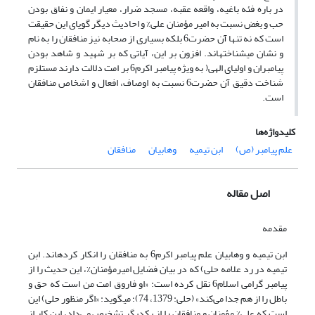
در باره فئه باغیه، واقعه عقبه، مسجد ضرار، معیار ایمان و نفاق بودن
حب و بغض نسبت به امیر مؤمنان علی% و احادیث دیگر گویای این حقیقت
است که نه تنها آن حضرت6 بلکه بسیاری از صحابه نیز منافقان را به نام
و نشان می‎شناخته‎اند. افزون بر این، آیاتی که بر شهید و شاهد بودن
پیامبران و اولیای الهی( به ویژه پیامبر اکرم6 بر امت دلالت دارند مستلزم
شناخت دقیق آن حضرت6 نسبت به اوصاف، افعال و اشخاص منافقان
است.
کلیدواژه‌ها
علم پیامبر (ص)
ابن تیمیه
وهابیان
منافقان
اصل مقاله
مقدمه
ابن تیمیه و وهابیان علم پیامبر اکرم6 به منافقان را انکار کرده‎اند. ابن
تیمیه در رد علامه حلی) که در بیان فضایل امیرمؤمنان%، این حدیث را از
پیامبر گرامی اسلام6 نقل کرده است: «او فاروق امت من است که حق و
باطل را از هم جدا می‌کند» (حلی: 1379، 74)؛ می‎گوید: «اگر منظور حلی) این
است که علی% مؤمنان و منافقان را از یکدیگر تشخیص می‌داد، این کار از