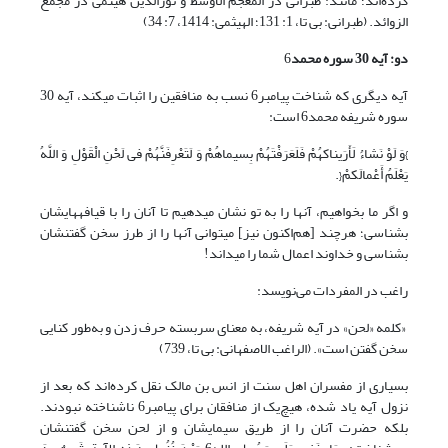
کرده‌اند؛ مانند: طبرانی در المعجم الأوسط و نورالدین هیثمی در مجمع
الزوائد. (طبرانی: بی تا، 1: 131؛ الهیثمی: 1414، 7: 34)
دو: آیه 30 سوره محمد
6
آیه دیگری که شناخت پیامبر6 نسب به منافقین را اثبات می­کند، آیه 30
سوره شریفه محمد6 است:
}وَ لَوْ نَشاءُ لَأَرَیناکهُمْ فَلَعَرَفْتَهُمْ بِسیماهُمْ وَ لَتَعْرِفَنَّهُمْ فی‏ لَحْنِ الْقَوْلِ وَ اللَّهُ
یَعْلَمُ أَعْمالَکمْ{.
و اگر ما بخواهیم، آنها را به تو نشان می‏دهیم تا آنان را با قیافه‏هایشان
بشناسی؛ هرچند [هم‌اکنون نیز] می‏توانی آنها را از طرز سخن گفتنشان
بشناسی و خداوند اعمال شما را می‏داند!
راغب در المفردات می‌نویسد:
«کلمه «لحن» در آیه شریفه، به معنای سربسته حرف زدن و به‌طور کنایی
سخن گفتن است». (الراغب الاصفهانی: بی تا، 739)
بسیاری از مفسران اهل سنت از انس بن مالک نقل کرده‌اند که بعد از
نزول آیه یاد شده، هیچ‌یک از منافقان برای پیامبر6 ناشناخته نبودند.
بلکه حضرت آنان را از طریق سیمایشان و از لحن سخن گفتنشان