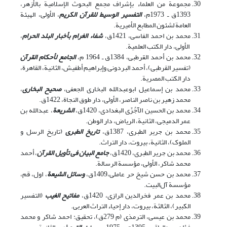
مجموعة من العلماء بإشراف مجمع البحوث الإسلامیة بالأزهر،
1393‌ق ـ 1973م،
التفسیر الوسیط للقرآن الکریم
، الأولی، الهیئة
العامة لشئون المطابع الأمیریة.
محمد بن احمد الفاسی، 1421ق،
شفاء الغرام بأخبار البلد الحرام
،
الأولی، دار الکتب العلمیة.
محمد بن أحمد القرطبی، 1384ق ـ‌ 1964 م،
الجامع لأحکام القرآن
(تفسیر القرطبی)، أحمد البردونی وإبراهیم أطفیش، الثانیة، القاهرة،
دار الکتب المصریة.
محمد بن إسماعیل ابوعبدالله البخاری الجعفی،
صحیح البخاری
،
محمد زهیر بن ناصر الناصر، الأولی، دار طوق النجاة، 1422ق.
محمد بن الحسین الآجُرِّی البغدادی، 1420‌ق،
الشریعة
، عبدالله بن
عمر الدمیجی، الثانیة، الریاض، دار الوطن.
محمد بن جریر الطبری، 1387‌ق،
تاریخ الطبری
(تاریخ الرسل و
الملوک)، الثانیة، بیروت، دار التراث.
محمد بن جریر الطبری، 1420‌ق،
جامع البیان فی تأویل القرآن
، أحمد
محمد شاکر، الأولی، مؤسسة الرسالة.
محمد بن حسن شیخ حر عاملی،1409ق،
وسائل الشیعة
، اول، قم،
مؤسسة آل‌البیت‏.‏
محمد بن عمر فخرالدین الرازی، 1420ق،
مفاتیح الغیب
(التفسیر
الکبیر)، الثالثة، بیروت، دار إحیاء التراث العربی.
محمد بن عیسی، الترمذی (م 279ق)، تحقیق: احمد شاکر و محمد