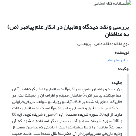
بررسی و نقد دیدگاه وهابیان در انکار علم پیامبر (ص)
به منافقان
نوع مقاله : مقاله علمی - پژوهشی
نویسنده
غلامرضا رضایی
چکیده
چکیده
ابن تیمیه و وهابیان علم پیامبر اکرم6 به منافقان را انکار کرده‎اند. آنان
ادعا می‎کنند پیامبر اکرم6 منافقان مدینه و اطراف آن را نمی‎شناخت، در
حالی که ادعای یاد شده بر خلاف آیات و روایات و شواهد تاریخی فراوانی
است که بر علم دقیق و تفصیلی پیامبر اکرم6 نسبت به منافقان دلالت
دارد. از آیه 30 سوره شریفه محمد6، آیه 84 سوره شریفه توبه، آیه 88
و 140 سوره شریفه نساء و آیات بسیار دیگر استفاده می‎شود که آن
حضرت6 منافقان را کاملا می‎شناخته است. احادیثی که پیرامون بعضی از
وقایع تاریخی عصر پیامبر6 از آن حضرت6 نقل شده است، مانند حدیث