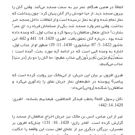
اتفاقاً در همین هنگام، عمر نیز به سمت مسجد می‌آمد. وقتی آنان را
بیرون مسجد دید، از حیا خودش را از آنان پنهان ‌کرد؛ چون پنداشت که
نماز تمام شده و او به نماز نرسیده است و از اتفاقات داخل مسجد خبر
نداشت. وقتی عمر وارد مسجد شد، یکی از مسلمانان فریاد زد: ای عمر!
بشارت! خدای متعال منافقان را رسوا کرد و عذاب اول ـ که وعده داده
شده بود ـ درباره آنان تحقق یافت. (طبری: 1420، 14: 441 و 442؛ ابن
عاشور:1422، 5: 87؛ نیشابوری: 1430، 11: 29) منظور او از عذاب اول،
اشاره به وعده الهی است که در ادامه آیه مورد بحث، آمده است: }
سَنُعَذِّبُهُمْ مَرَّتَینِ ثُمَّ یرَدُّونَ إِلی‏ عَذابٍ عَظیمٍ{؛ «ما آنان را دو بار [در دنیا]
عذاب می‌کنیم».
طبری افزون بر بیان این جریان، از ابی‌مالک نیز روایت کرده است که
پیامبر6 پیوسته در خطبه‌های نماز جریان نفاق را یادآوری می‌کرد و
منافقان را شکنجه [روحی] می‌داد:
«کان رسول الله6 یخطب فیذکر المنافقین، فیعذبهم بلسانه». (طبری:
1420، 14: 442)
غیر از ابن عباس، انس بن مالک نیز جریان اخراج منافقان از مسجد را
گزارش کرده است. (فخر رازی: 1420، 16: 131) چنان‌که افزون بر
مفسران، بزرگان دیگری نیز از علمای اهل سنت این واقعه را حکایت