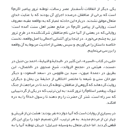
یکی دیگر از اتفاقات تأسف‌بار عصر رسالت، توطئه ترور پیامبر اکرم6
است که برخی از منافقان درصدد اجرای آن بودند که با عنایت خدای
متعال موفق نشدند. درباره این حادثه غمبار که به «واقعه عقبه» معروف
است، روایاتی از پیامبر اکرم6 در منابع معتبر اهل سنت آمده است؛
روایاتی که در بعضی از آنها حتی نام منافقان شرکت‌کننده در طرح ترور
نیز به چشم می‌خورد. در اینجا برای آشنایی اجمالی با اصل واقعه، نخست
خلاصه داستان را می‌آوریم، و سپس بعضی از احادیث مربوط به آن واقعه
را بررسی می‌نماییم.
حلبی در کتاب «السیره»، ابن کثیر در «البدایة و النهایة»، احمد بن حنبل در
«مسند»، هیثمی در «مجمع الزوائد»، شیخ صدوق در «الخصال»، ابن
بطریق در «عمدة عیون»، سید بن طاووس در «سعد السعود» و دیگر
مورخان سنی و شیعه با مختصر اختلافی از حذیفة بن یمان و دیگران
روایت کرده‏اند که گروهی از منافقان، توطئه کردند تا در مراجعت از جنگ
تبوک، پیغمبر اسلام6 را ترور کنند؛ به این ترتیب که در یکی از گردنه‏هایی
که سر راه است، شتر آن حضرت را رم دهند تا رسول خدا6 را به دره
افکند.
در بسیاری از روایات است که آنها دوازده نفر بودند؛ هشت تن از قریش و
چهار تن از مردم مدینه. به هر ترتیب، آنان تصمیم خود را برای این کار
قطعی کردند. اما خدای متعال به وسیله جبرئیل% جریان توطئه آنها را به