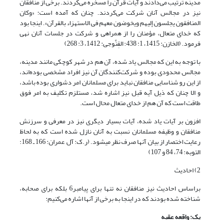
مدینه ترتیب می‌دادند و آیات قرآن را مسخره می‌کردند. برخی از منافقان
نیز در مجالس آنان شرکت می‌کردند. چنان که آمده است: «وکان
المنافقون یجلسون إلیهم ویخوضون معهم فی الاستهزاء بالقرآن». اینجا بود
که خدای متعال، مؤمنان را از همراهی و شرکت در جلسات آنان نهی
فرمود. (الخازن: 1415، 1: 438؛ القِنَّوجی: 1412، 3: 268)
با توجه به این که مجالس یاد شده، آن هم در شهر کوچکی مانند مدینه،
مجالس محدودی بوده و شرکت‌کنندگان آن نیز افراد مشخصی بوده‌اند،
از این رو شناسایی منافقان نباید برای مسلمانان امر دشواری بوده باشد،
و الا چنان که ذیل آیه قبل نیز اشاره شد، مستلزم تکلیف به امر فوق
طاقت است که آن هم از خدای متعال محال است.
افزون بر آیات یاد شده، آیات بسیار دیگری نیز در معرفی و سرزنش
منافقان و وظیفه مسلمانان نسبت به آنان نازل شده است که به لحاظ
رعایت اختصار از بیان آنها صرف نظر می­شود. (ر.ک: آل عمران: 166 ـ 168؛
التوبه: 74، 84 و 107)
2) احادیث
براساس احادیث نیز منافقان نه تنها برای پیامبر6 بلکه برای صحابه،
شناخته شده بودند که در این‎جا به برخی از آنها اشاره می‌کنیم:
یک: واقعه عقبه