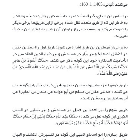
می‌کنند (ألبانی، 1405، 1: 160).
بر اساس این مبنای پذیرفته شده نزد دانشمندان رجال؛ حدیث یوم الدار
به خاطر این که از طرق متعدد نقل شده، برخی از این طریق‌ها برخی دیگر
را تقویت می‌کند و ضعف برخی از راویان آن زیانی به اعتبار این حدیث
نمی‌زند.
به برخی از مهمترین این طرق اشاره می شود: طریق اول را احمد بن حنبل
در فضائل الصحابة و نیز بزّار در مسندش و نیز ضیاء الدین المقدسی در
الآحادیث المختاره خود این گونه ذکر می کنند: «حَدَّثَنَا أَسْوَدُ بْنُ عَامِرٍ
حَدَّثَنَا شَرِیکٌ عَنِ الْأَعْمَشِ عَنِ الْمِنْهَالِ عَنْ عَبَّادِ بْنِ عَبْدِ اللَّهِ الْأَسَدِیِّ عَنْ
عَلِیٍّ رَضِیَ اللَّهُ عَنْهُ».
طریق دوم را نیز نسایی و احمد بن حنبل و طبری در تاریخش این گونه بیان
می کنند « حدثنی عفان بن مسلم عن أبو عوانة عن عثمان بن المغیرة عن
أبی صادق عن ربیعة بن ناجد».
طریق سوم را نیز احمد بن حنبل در مسندش و نیز نسایی در السنن
الکبری این گونه نقل می کند : «حَدَّثَنَا عَبْد اللَّهِ حَدَّثَنَا یَحْیَى بْنُ حَمَّادٍ حَدَّثَنَا
أَبُو عَوَانَةَ حَدَّثَنَا أَبُو بَلْجٍ حَدَّثَنَا عَمْرُو بْنُ مَیْمُونٍ».
طریق چهارم را ابو اسحاق ثعلبی این گونه در تفسیرش الکشف و البیان