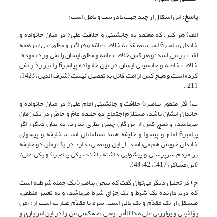
پاسخ:
این اشکال از چند جهت نادرست و باطل است:
الف) هر کس که معتقد به جانشینی و خلافت علی% در میان خانواده و
خاندان پیامبر6 است، معتقد به خلافت عامّة و فراگیر و مطلق علی% بر همه
امّت نیز می‌باشد؛ و هر کس خلافت عامه و مطلق ایشان را نفی و رد نموده،
خلافت خاصه و جانشینی ایشان در بین خانواده پیامبر6 را نیز ردّ و نفی
کرده است و هیچ کس از امت قائل به تفصیل نیست (شرف الدین، 1423،
211).
ب) اگر منظور پیامبر6 خلافت و جانشینی امام علی% در میان خانواده و
خاندان ایشان باشد، مستلزم اجتماع دو خلیفه عامّ و خاصّ در یک زمان
می‌باشد، و هیچ کس از بزرگان چنین نظری ندارد. به بیان دیگر، اگر
پیامبر6 امام و پیشوا و خلیفه همه مسلمانان است، خلیفه و پیشوای
خاندان خویش هم می‌باشد، از این رو معنی ندارد در یک زمان دو خلیفه
بر مردم سرپرستی و پیشوایی داشته باشند، یکی پیامبر6 و یکی علی%
(ابن عساکر، 1417، 42: 48).
ج) در تحلیل دیگر می‌توان گفت که سخن پیامبر6 یک جمله شرطیه است
که دربردارنده یک شرط و یک جزای شرط می‌باشد، و به تعبیر منطقی،
متشکل از یک مقدّم و یک تالی است. شرط یا مقدّم عبارت است از: «من
یؤاخینی و یؤازرنی علی هذا الأمر» یعنی «چه کسی من را در این امر یاری و