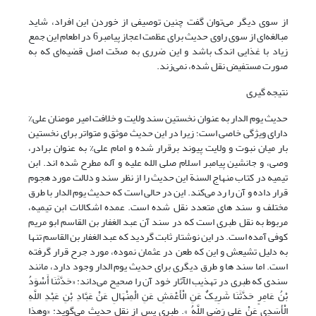
از سوی دیگر می‌توان گفت چنین توصیفی از خوردن این افراد، شاید
مبالغه‌ای از سوی راوی حدیث برای عظمت اعجاز پیامبر6 در اطعام این جمع
زیاد با غذایی اندک باشد و این ضرری به صحّت اصل قضیه‌ای که به
صورت مستفیض نقل شده، نمی‌زند.
نتیجه گیری
حدیث یوم الدار به عنوان نخستین سند ولایت و خلافت امیر مومنان علی%
دارای ویژگی خاصی است؛ زیرا در این حدیث موثق و متواتر برای نخستین
بار میان نبوت و ولایت پیوند برقرار شده و امام علی% به عنوان برادر،
وصی، و جانشین پیامبر اسلام صلی الله علیه و آله مطرح شده اند. ابن
تیمیه در کتاب منهاج السنة این حدیث را از نظر سند و دلالت مورد هجوم
قرار داده و آن را رد می‌کند. این در حالی است که حدیث یوم الدار با طرق
مختلف و سند های متعدد نقل شده است. عمده اشکالات ابن تیمیه،
مربوط به نقل طبری است که در سند آن عبد الغفار بن القاسم ابو مریم
کوفی آمده است. در این نوشتار ثابت گردید که عبد الغفار بن القاسم تنها
به دلیل تشیعش و این که طعن در عثمان نموده، مورد جرح قرار گرفته
است. اما سند ها و طرق دیگری برای حدیث یوم الدار وجود دارد، مانند
سندی که طبری در تهذیب الآثار خود آن را صحیح می‌داند: «حَدَّثَنَا أَسْوَدُ
بْنُ عَامِرٍ حَدَّثَنَا شَرِیکٌ عَنِ الْأَعْمَشِ عَنِ الْمِنْهَالِ عَنْ عَبَّادِ بْنِ عَبْدِ اللَّهِ
الْأَسَدِی عَنْ عَلِی رَضِی اللَّهُ ». طبری پس از نقل حدیث می‌گوید: «وهذا