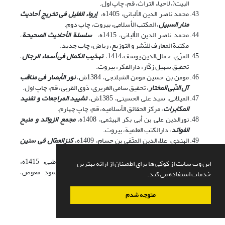
البیت(، لاحیاء التراث، قم، چاپ اول.
محمد ناصر الدین الألبانی، 1405ه،
إرواء الغلیل فی تخریج أحادیث
منار السبیل
، المکتب الأسلامی، بیروت، چاپ دوم.
محمد ناصر الدین الألبانی، 1415ه،
سلسلة الأحادیث الصحیحة
،
مکتبة المعارف للنّشر و التوزیع، ریاض، چاپ جدید.
المزّی، جمال‌الدین یوسف،1414،
تهذیب الکمال فی أسماء الرجال
،
تحقیق سهیل زکّار، دارالفکر، بیروت.
مومن بن حسین مومن الشبلنجی، 1384ش،
نور الأبصار فی مناقب
آل النّبی المختار
، تحقیق سامی الغریری، ذوی القربی، قم، چاپ اول.
المیلانی، سید علی الحسینی، 1385ش،
تشیید المراجعات و تفنید
المکابرات
، مرکز الحقائق الأسلامیه، قم، چاپ چهارم.
نورالدین علی بن أبی بکر الهیثمی، 1408ه،
مجمع الزوائد و منبح
الفوائد
، دارالکتب العلمیة، بیروت.
الهندی، علاءالدین المتّقی بن حسام، 1409ه،
کنزالعمّال فی سنین
الأقوال و الأفعال
، مؤسسة الرسالة، بیروت.
یوسف بن عبدالله بن محمد بن عبد البرّ القرطبی
،
1415ه،
این وب سایت از کوکی ها برای اطمینان از ارائه بهترین
الأستیعاب فی معرفة الأصحاب
، تحقیق علی محمود معوض،
خدمات استفاده می کند.
دارالکتب العلمیة، بیروت، چاپ اول.
متوجه شدم