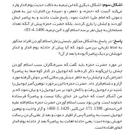
اشکال سوم:
اشکال دیگری که ابن تیمیه به دلالت حدیث یوم الدار وارد
می‌کند آنست که «حمزه» و «جعفر» و «عبیده بن الحارث» نیز به همان
دعوتی که امام علی% اجابت نمود، پاسخ مثبت دادند و به پیامبر ایمان
آوردند و ایشان را یاری کردند، بلکه حضرت حمزه پیش از آنکه تعداد
مسلمانان به چهل نفر برسد اسلام آورد (ابن تیمیه، 1406، 4: 83).
پاسخ:
در پاسخ به اشکال مذکور بایستی زمان اسلام آوردن افراد مذکور
به لحاظ تاریخی بررسی شود که آیا پیش از حادثه یوم الدار و انذار
خویشان نزدیک پیامبر6 بوده یا بعد از آن؟
در مورد حضرت حمزه باید گفت که سیره‌نگاران سبب اسلام آوردن
ایشان را این‌گونه ذکر کرده‌اند که ابوجهل در کنار کوه صفا به پیامبر6
اعتراض کرد و ایشان را به خاطر دینش و رسالتی که بر دوش گرفته مورد
آزار و دشنام قرار داد. حضرت حمزه تا این برخورد توهین‌آمیز ابوجهل را
شنید نزد ابوجهل رفت و با کمان خود بر سر ابوجهل زد و بیان نمود که بر
من آشکار است که خدایی جز خدای یکتا نیست و پیامبر6 فرستاده
خداوند است. و این بود سبب اسلام آوردن حضرت حمزه سلام الله علیه
(ابن اسحاق، 1398، 171؛ ابن کثیر، 1420، 1: 460). و آزار و اذیت و توهین
ابوجهل نسبت به پیامبر6 پس از اظهار دعوت و بعد از علنی کردن رسالت
خویش بوده است؛ یعنی حادثه اهانت به پیامبر6 بعد از حادثه یوم الدار
اتفاق افتاده است.