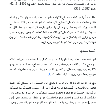
تا برادر، وصی وجانشین من در میان شما باشد. (طبری: 1402، 3: 62؛
همو،1387، : 319)
علامه حلّی) در کتاب «منهاج الکرامة» این حدیث را به عنوان یکی از ادله
نقلی امامت حضرت علی% مطرح کرده است. ابن تیمیه در کتاب «منهاج
السنة» چند شبهه سندی و دلالی را در این باره ذکر نموده، و استدلال به
حدیث بر امامت حضرت علی% را ناتمام انگاشته است. پس از وی، همه یا
برخی از این شبهات، از سوی نویسندگان وهابی تکرار شده است. در این
نوشتار به بررسی و نقد شبهات وی می‌پردازیم.
شبهه سندی
ابن تیمیه، حدیث یوم الدار را کذب و ساختگی انگاشته و مدعی است که
در هیچ یک از کتاب های معتبر حدیث – اعم از صحاح، مسانید و سنن- و
کتاب‌های مربوط به مغازی و تفسیر؛ کتاب هایی که در زمینه های یاد شده،
مرجع به شمار می‌روند، نیامده است.
[1]
وی در ادامه افزوده: ابن جریر و بغوی این حدیث را با سندی که «عبد
الغفّار بن قاسم بن فهد، ابو مریم کوفی» در آن است، روایت کرده اند، که
ترک نقل حدیث از او مورد اجماع است، سماک بن حرب و ابو داود او را
تکذیب کرده اند، و احمد عموم احادیث وی را باطل دانسته، یحی [بن
معین] تعبیر «لیس بشیء» را در باره اش به کار برده، ابن المدینی، وی را