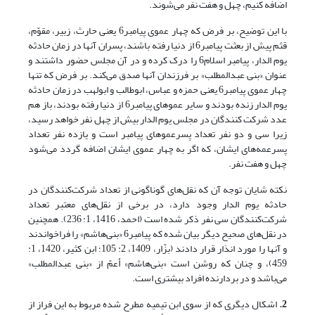
اضافه کنیم، چهل و هفت نفر می‌شوند.
با این توضیح، بر فرض که چهار عموی پیامبر6 یعنی حارث، زبیر، مقوّم،
قثم پیش از بعثت پیامبر6 از دنیا رفته باشند، پسران آنها در زمان حادثه
یوم الدار، پیامبر اسلام6 را درک کرده و در آن مجلس حضور داشتند و
عنوان «بنی عبدالمطلب» بر فرزندان آنها صدق می‌کند. بر فرض که تنها
چهار عموی پیامبر6 یعنی حمزه و عباس، ابوطالب و ابولهب در زمان حادثه
یوم الدار زنده بودند و سایر عموهای پیامبر6 از دنیا رفته بودند، باز هم
عدد شرکت کنندگان در مجلس یوم الدار بیش از چهل نفر خواهد رسید،
زیرا سی و دو نفر تعداد پسرعموهای پیامبر است و یازده نفر تعداد
پسرعمه‌های ایشان، که اگر به چهار عموی ایشان اضافه گردد می‌شود
چهل و هفت نفر.
نکته شایان توجه آن که نقل‌های گوناگونی از تعداد شرکت‌کنندگان در
حادثه یوم الدار وجود دارد، در برخی از نقل‌های معتبر تعداد
شرکت‌کنندگان سی نفر ذکر شده است (احمد، 1416، 1: 236). همچنین
در نقل‌های صحیح دیگر بیان شده که پیامبر6 «بنی‌هاشم» را فراخواندند
و آنها را مورد انذار قرار دادند (بزّار، 1409، 2: 105؛ ابن کثیر، 1420، 1:
459)، و چنان که روشن است «بنی‌هاشم» أعمّ از «بنی عبدالمطلب»
می‌باشد و در بردارنده افراد بیشتری است.
2.
اشکال دیگری که از سوی ابن تیمیه مطرح شده مربوط به این فراز از