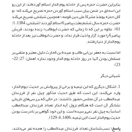
بنابراین حضرت حمزه پس از حادثه یوم الدار اسلام آورده‌اند؛ از این رو
ابن اسحاق در ضمن بیان سبب اسلام آوردن حمزه تصریح می‌کند که: «و
کان حمزه یومئذ مشرکاً علی دین قومه»؛ همچنین شبلنجی تصریح می‌کند
حضرت حمزه سال ششم بعثت پیامبر6 اسلام آوردند (شبلنجی، 1384، 1:
61). علاوه بر این که تا زمانی که حضرت ابوطالب% زنده بودند، قریش
پیامبر6 را مورد آزار و اذیت قرار نداد، و حضرت ابوطالب نیز بعد از حادثه
یوم الدار از دنیا رفتند.
اما نسبت به جعفر بن ابی طالب و عبیدة بن الحارث دلیل معتبر و متقنی بر
مسلمان بودن آنها در روز حادثه یوم الدار وجود ندارد (همان: 27: 22-
23).
شبهاتی دیگر
1. اشکال دیگری که ابن تیمیه و برخی از پیروانش بر حدیث «یوم الدار»
وارد می‌کنند، این است که طبق حدیث مذکور چهل نفر از فرزندان
عبدالمطلب در آن مجلس حضور داشتند؛ در حالی که بررسی‌های تاریخی
نشانگر آن است که هنگام نزول آیه انذار تعداد فرزندان عبدالمطلب
اساساً به چهل نفر نمی‌رسیده است. و این خود گواهی بر نادرست بودن
حدیث یوم الدار است (ابن تیمیه، 1406، 4: 129).
پاسخ:
نسب‌شناسان تعداد فرزندان عبدالمطلب را هجده نفر می‌دانند،