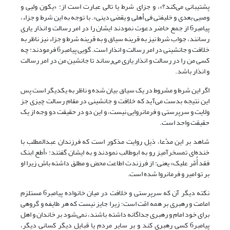
پشتیبانی می‌کند؟»، و جزای شرط یا تالی عبارت است از: «یکون ولیی و
وصیی بعدی و خلیفتی فی أهلی و یقضی دینی». با توجه به این شرط و جزاء،
پیامبر6 از جمع حاضر دعوت نمودند ایشان را در امر رسالت و انذار یاری
رسانند، جواب شرط نیز به قرینه سیاق و به قرینه شرط و جزاء نیز ناظر به
خلافت و جانشینی در امر رسالت و انذار است. گویی پیامبر6 فرمودند: چه
کسی من را در رسالت و انذار یاری می‌رساند تا جانشین من در امر رسالت
و انذار باشد.
اگر این شرط و مشروط در یک سیاق بیان شده و ناظر به یکدیگر است پس
این نتیجه بدست می‌آید که خلافت و جانشینی در مقام رسالت چیزی جز
ولایت و سرپرستی و فرمانروایی نیست، و این دو در حقیقت دو وجه از یک
حقیقت واحد است.
شاهد بر این مدّعا، ذیل روایت مذکور است که فرزندان عبدالمطلب با
خنده‌ای تمسخرآمیز رو به ابوطالب نمودند و به ایشان گفتند: «أطع ابنک
فقد أُمّر علیک» یعنی: از فرزندت اطاعت محض و مطلق داشته باش زیرا او
بر تو امیر و فرمانروا شده است.
نکته دیگر آن که سرپرستی و خلافت در میان خانواده پیامبر6 مستلزم
امامت و رهبری بر همه امّت است؛ زیرا جایز نیست که هر طایفه و گروهی
برای خود امام و رهبری جداگانه داشته باشند، نمی‌شود بر خاندان و اهل
پیامبر6 کسی رهبری کند و بر سایر مردم یا قبایل دیگر کسانی دیگر،