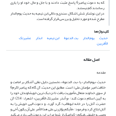
که به دعوت پیامبر6 پاسخ مثبت دادند و با جان و مال خود او را یاری
رساندند کم نیستند.
در این نوشتار شش اشکال سندی و دلالی ابن تیمیه به حدیث یوم الدار
مطرح شده و مورد تحلیل و بررسی قرار گرفته است.
کلیدواژه‌ها
حدیث
یوم الدار
بدء الدعوة
ابن تیمیه
انذار
عشیرتک
الأقربین
اصل مقاله
مقدمه
حدیث «یوم الدار» یا «بدء الدعوة»، نخستین دلیل نقلی آشکار بر امامت و
خلافت امیر مؤمنان علی% است. مطابق این حدیث، آن گاه که پیامبر اکرم6
از سوی خداوند متعال مأموریت یافت تا نزدیک ترین خویشاوندان خود را
به آیین اسلام دعوت کند: «و أنذر عشیرتکَ الأقربین» (شعراء: 214) آن
حضرت آنان را در خانه ابوطالب% گرد آورد، و دعوت الهی خویش را به
آنان ابلاغ کرد و فرمود: «فأیکم یؤازرنی علی هذا الأمر علی أن یکون أخی و
وصیی و خلیفتی فیکم»: کدامیک از شما مرا بر این دعوت الهی یاری می‌کند