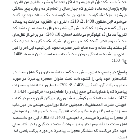
حدیث است که: «إنّ الرجل منهم لیأکل الجذعة و یشرب الفرق من اللّبن».
واژه پژوهان به ماده شتری که چهار سال را تمام کرده و وارد پنج سالگی
می‌شود «جذعة» گویند. همچنین به گوسفند یک ساله «جذع» گفته
می‌شود (ابن منظور، 1408، 2: 219). «الفرق» یا «الفَرَق» در لغت به پیمانه
بزرگی گفته می‌شود که گنجایش آن شانزده رطل یا سه صاع باشد که
تقریباً معادل نُه کیلوگرم می‌باشد (همان، 10: 248). در برخی از نقل‌های
حدیث یوم الدار آمده که هر نفری از شرکت‌کنندگان به اندازه یک
گوسفند یک ساله و سه صاع شیر مصرف نمود. ابن تیمیه این امر را غیر
عادی، و نشانه ساختگی بودن حدیث دانسته است. (ابن تیمیه، 1406،
ج4: 130)
پاسخ:
در پاسخ به این پرسش باید گفت دانشمندان بزرگ اهل سنت در
کتاب‌های خود بابی را گشوده‌اند تحت عنوان «معجزه پیامبر6 در مورد
طعام و برکت آن» (هیثمی، 1408، 8: 302)، یا «ظهور نشانه‌ها و معجزات
پیامبر6 که با غذای اندکی جمع زیادی را اطعام نمود» (خرکوشی، 1424، 3:
437). حافظ عبدالملک خرکوشی نیشابوری از بزرگان قرن پنجم در کتاب
خویش «شرف المصطفی6»، همچنین حافظ نورالدین هیثمی در ذیل باب
معجزات پیامبر6 درباره غذا و برکت یافتن آن، حدیث یوم الدار را نمونه‌ای
از معجزات پیامبر6 می‌شمارد (هیثمی، 1408، 8: 302). این دو دانشمند
اهل سنت حادثه یوم الدار و نیز حوادث متعدد دیگری را در کتاب‌های
خود ذکر می‌کنند که نشانگر معجزات پیامبر6 در مورد برکت یافتن غذا
است.