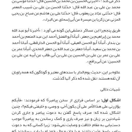
ذکر می کند : « أخبرنی الحسین بن محمد بن الحسین قال: حدّثنا موسى بن
محمد بن علی بن عبد الله قال: حدّثنا الحسن بن علی بن شبیب المعمر
قال: حدّثنی عبّاد بن یعقوب قال: حدّثنا علی بن هاشم عن صباح بن یحیى
المزنی عن زکریا بن میسرة عن أبی إسحاق عن البراء».
طریق پنجم را ابن عساکر دمشقی این گونه می آورد : «أخبرنا أبو عبد الله
محمد بن إبراهیم بن جعفر، أنبأنا أبو الفضل أحمد ابن عبد المنعم بن أحمد
بن بندار، أنبأنا أبو الحسن العیقی، أنبأنا أبو الحسن الدارقطنی، أنبانا أحمد
بن محمد بن سعید، أنبأنا جعفر بن عبد الله بن جعفر المحدی، أنبأنا عمر بن
علی بن عمر بن علی بن الحسین بن علی بن أبی طالب عن أبیه عن علی بن
الحسین: عن أبی رافع».
علاوه بر این، حدیث یوم الدار با سندهای معتبر و گوناگون که همه راویان
آن ثقه هستند؛ نقل شده که ذکر آنها گذشت.
شبهات دلالی
اشکال اول:
بر اساس فرازی از سخن پیامبر6 که فرمودند: «فأیکم
یؤازرنی علی هذا الأمر علی أن یکون أخی، و وصی، و خلیفتی فیکم؟» چنین
اشکال شده که: صرف پاسخ گفتن به دعوت پیامبر و جاری کردن
شهادتین بر زبان و نیز صِرف یاری و کمک رساندن به پیامبر6 موجب
دست‌یابی به مقام خلافت و وصایت نمی‌شود؛ زیرا کسانی که به دعوت
پیامبر پاسخ مثبت دادند و با جان و مال خود او را یاری رساندند کم