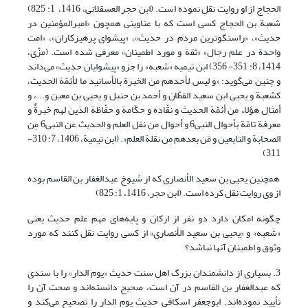
الحجاج از او روایت نقل نموده است. (ابن حجر العسقلانی، 1416، 1: 825)
شعبة بن الحجاج کسی است که با عناوینی همچون «امیرالمؤمنین در
حدیث»، «راستگوترین مردم در حدیث»، «پیشوای پرهیزکاران»، «امت
واحدة در علم رجال» «ثقة و مورد اطمینان» معرفی شده است. (مزّی،
1414، 8: 351- 356) ابن تیمیه «شعبه» را جزو «پیشوایان حدیث» می‌داند
و چنین می‌گوید: «و لیس لأحدهم من الخبرة بالأسانید ما لأئمّة الحدیث،
کشعبة و یحیی ابن سعید القطّان و أحمد بن حنبل و یحیی بن معین و...، و
أمثال هؤلاء من أئمّة الحدیث و نقّاده و حکّامة و حفّاظة الذین لهم خبرةٌ و
معرفة تامّة بأحوال النبی6 و أحوال من نقل العلم و الحدیث عن النبی6 مِن
الصحابة و التابعین و مَن بعدهم مِن نقلة العلم». (ابن تیمیة، 1406، 7: 310-
311)
همچنین یحیی بن سعید الأنصاری که از شیوخ عبدالغفار بن القاسم بوده
از وی روایت نقل کرده است. (ابن حجر، 1416، 1: 825)
چگونه امکان دارد دو نفر از ارکان و پایه‌های مهم علم حدیث یعنی
«شعبه» و «یحیی بن سعید الأنصاری» از کسی روایت نقل کنند که مورد
وثوق و اطمینان آنها نباشد؟
3. بسیاری از دانشمندان بزرگ اهل سنت حدیث «یوم الدار» را با سندی
که عبدالغفار بن القاسم در آن است، صحیح دانسته‌اند و صحت آن را
تأیید نموده‌اند. ابوجعفر اسکافی حدیث یوم الدار را تصحیح می‌کند و