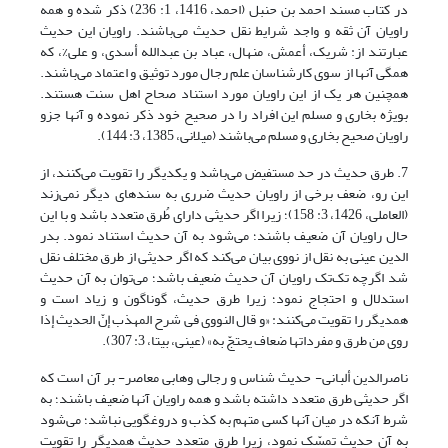
در کتاب مسند احمد بن حنبل (احمد، 1416، 1: 236) ذکر شده و همه
راویان آن ثقه و واجد شرایط نقل حدیث می‌باشند. راویان این حدیث
عبارتند از: شریک، أعمش، منهال، عباد بن عبدالله أسدی، و علی%، که
همگی آنها از سوی کارشناسان علم رجال مورد توثیق و اعتماد می‌باشند.
همچنین هر یک از این راویان مورد استناد صحاح اهل سنت هستند.
بویژه بخاری و مسلم این افراد را در صحیح خود ذکر نموده و آنها جزو
راویان صحیح بخاری و مسلم می‌باشند (میلانی، 1385، 3: 144).
7. طرق حدیث در حد مستفیض می‌باشد و یکدیگر را تقویت می‌کنند، از
این رو، ضعف برخی از راویان حدیث ضرری به سندهای دیگر نمی‌زند
(العاملی، 1426، 3: 158)؛ زیرا اگر حدیثی دارای طُرق متعدد باشد و با این
حال راویان آن ضعیف باشند؛ می‌شود به آن حدیث استناد نمود. بدر
الدین عینی به نقل از نووی بیان می‌کند که اگر حدیثی از طرق مختلف نقل
شد اگرچه تک‌تک راویان آن حدیث ضعیف باشد؛ می‌توان به آن حدیث
استدلال و احتجاج نمود؛ زیرا طرق حدیث، گوناگون و زیاد است و
همدیگر را تقویت می‌کنند: «و قال النووی فی شرح المهذب إنّ الحدیث إذا
روی من طرق و مفرداتها ضعاف یحتجّ به» (عینی، بی‎تا، 3: 307).
ناصرالدین ألبانی- حدیث شناس و رجالی وهابی معاصر- بر آن است که
اگر حدیثی طرق متعدد داشته باشد و همه راویان آنها ضعیف باشند؛ به
شرط آنکه در میان آنها کسی متهم به کذب و دروغگویی نباشد؛ می‌شود
به آن حدیث تمسّک نمود، زیرا طرق متعدد حدیث همدیگر را تقویت