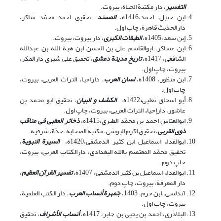
التفسیر
، دار مکتبة الحیاة، بیروت.
ابن حنبل، احمد،1416ه،
المسند
، تحقیق احمد محمّد شاکر،
دارالحدیث قاهرة، چاپ اول.
إبن سعد،1405ه،
الطبقات الکبری
، دار بیروت، بیروت.
ابن عساکر، ابوالقاسم علی بن الحسن ابن هبة الله بن عبدالله
الشافعی، 1417ه،
تاریخ مدینة دمشق
، تحقیق علی شیری دارالفکر،
بیروت، چاپ اول.
ابن منظور، 1408ه،
لسان العرب
، داراحیاء التراث العربی، بیروت،
چاپ اول.
أبو اسحاق ثعلبی
،
1422ه،
الکشف و البیان
، تحقیق ابو محمد بن
عاشور، دارإحیاء التراث العربی، بیروت، چاپ اول.
ابوالعبّاس احمد بن محمّد الطبری،1415ه،
ذخائر العقبی فی مناقب
ذوی القربی
، تحقیق اکرم البوشی، مکتبة الصحابة، جدّة، شرقیه.
ابوالفداء اسماعیل ابن کثیر الدمشقی،1420ه،
السیرة النبویة
،
تحقیق محمّد المعتصم باالله البغدادی، دارالکتاب العربی، بیروت،
چاپ دوم.
ابوالفداء اسماعیل بن کثیر الدمشقی، 1407ه،
تفسیر القرآن العظیم
،
دار المعرفة، بیروت، چاپ دوم.
آندلسی، ابن حرم، 1403،
جَمهرة أنساب العرب
، دار الکتب العلمیة،
بیروت، چاپ اول.
البلاذری، احمد بن یحیی بن جابر، 1417ه،
أنساب الأشراف
، تحقیق