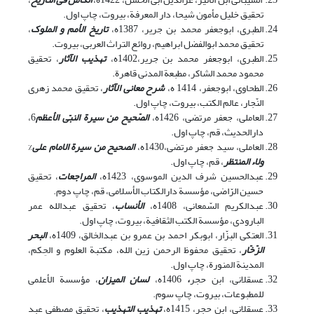
تحقیق خلیل مأمون شیحا، دار المعرفة، بیروت، چاپ اول.
الطبری، ابوجعفر محمد بن جریر، 1387ه،
تاریخ الأمم و الملوک
،
تحقیق محمد ابوالفضل ابراهیم، روائع التراث العربی، بیروت.
الطبری، ابوجعفر محمد بن جریر،1402ه،
تهذیب الآثار
، تحقیق
محمود محمد الشاکر، مطبعة المدنی قاهرة.
الطحاوی، ابوجعفر، 1414 ه،
شرح معانی الآثار
، تحقیق محمد زهری
النّجار، عالم الکتب، بیروت، چاپ اول.
العاملی، جعفر مرتضی، 1426ه،
الصّحیح من سیرة النبّی الأعظم
6،
دارالحدیث، قم، چاپ اول.
العاملی، سید جعفر مرتضی،1430ه،
الصحیح من سیرة الامام علی
%
ولاء المنتظر
، قم، چاپ اول.
عبدالحسین شرف الدین الموسوی، 1423ه،
المراجعات
، تحقیق
حسین الرّاضی، مؤسسة دارالکتاب الأسلامی، قم، چاپ دوم.
عبدالکریم السّمعانی، 1408ه،
الأنساب
، تحقیق عبدالله عمر
البارودی، مؤسسة الکتب الثقافیة، بیروت، چاپ اول.
العتکی البزّار، ابوبکر احمد بن عمرو بن عبدالخالق، 1409ه،
البحر
الزّخّار
، تحقیق محفوظ الرحمن زین ‌الله، مکتبة العلوم و الحِکم،
المدینة المنورة، چاپ اول.
عسقلانی، ابن حجر
،
1406ه،
لسان المیزان
، مؤسسة الأعلمی
للمطبوعات، بیروت، چاپ سوم.
عسقلانی، ابن حجر، 1415ه،
تهذیب التهذیب
، تحقیق مصطفی عبد