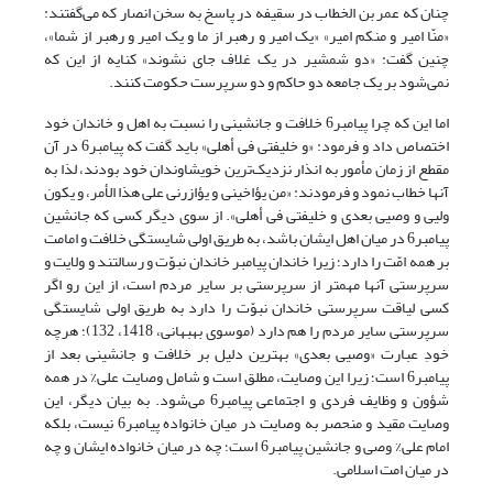
چنان که عمر بن الخطاب در سقیفه در پاسخ به سخن انصار که می‌گفتند:
«منّا امیر و منکم امیر» «یک امیر و رهبر از ما و یک امیر و رهبر از شما»،
چنین گفت: «دو شمشیر در یک غلاف جای نشوند» کنایه از این که
نمی‌شود بر یک جامعه دو حاکم و دو سرپرست حکومت کنند.
اما این که چرا پیامبر6 خلافت و جانشینی را نسبت به اهل و خاندان خود
اختصاص داد و فرمود: «و خلیفتی فی أهلی» باید گفت که پیامبر6 در آن
مقطع از زمان مأمور به انذار نزدیک‌ترین خویشاوندان خود بودند، لذا به
آنها خطاب نمود و فرمودند: «من یؤاخینی و یؤازرنی علی هذا الأمر، و یکون
ولیی و وصیی بعدی و خلیفتی فی أهلی». از سوی دیگر کسی که جانشین
پیامبر6 در میان اهل ایشان باشد، به طریق اولی شایستگی خلافت و امامت
بر همه امّت را دارد؛ زیرا خاندان پیامبر خاندان نبوّت و رسالتند و ولایت و
سرپرستی آنها مهمتر از سرپرستی بر سایر مردم است، از این رو اگر
کسی لیاقت سرپرستی خاندان نبوّت را دارد به طریق اولی شایستگی
سرپرستی سایر مردم را هم دارد (موسوی بهبهانی، 1418، 132)؛ هرچه
خودِ عبارت «وصیی بعدی» بهترین دلیل بر خلافت و جانشینی بعد از
پیامبر6 است؛ زیرا این وصایت، مطلق است و شامل وصایت علی% در همه
شؤون و وظایف فردی و اجتماعی پیامبر6 می‌شود. به بیان دیگر، این
وصایت مقید و منحصر به وصایت در میان خانواده پیامبر6 نیست، بلکه
امام علی% وصی و جانشین پیامبر6 است؛ چه در میان خانواده ایشان و چه
در میان امت اسلامی.