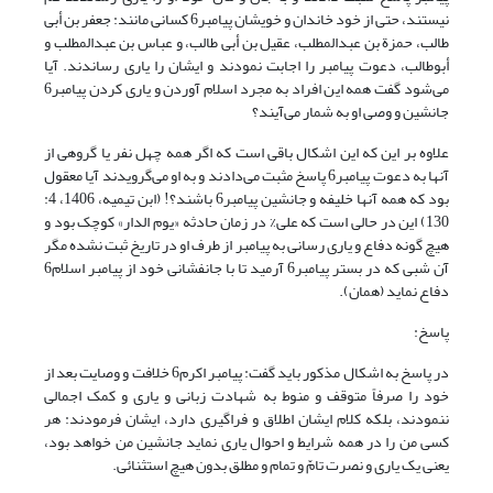
نیستند، حتی از خود خاندان و خویشان پیامبر6 کسانی مانند: جعفر بن أبی
طالب، حمزة بن عبدالمطلب، عقیل بن أبی طالب، و عباس بن عبدالمطلب و
أبوطالب، دعوت پیامبر را اجابت نمودند و ایشان را یاری رساندند. آیا
می‌شود گفت همه این افراد به مجرد اسلام آوردن و یاری کردن پیامبر6
جانشین و وصی او به شمار می‌آیند؟
علاوه بر این که این اشکال باقی است که اگر همه چهل نفر یا گروهی از
آنها به دعوت پیامبر6 پاسخ مثبت می‌دادند و به او می‌گرویدند آیا معقول
بود که همه آنها خلیفه و جانشین پیامبر6 باشند؟! (ابن تیمیه، 1406، 4:
130) این در حالی است که علی% در زمان حادثه «یوم الدار» کوچک بود و
هیچ گونه دفاع و یاری رسانی به پیامبر از طرف او در تاریخ ثبت نشده مگر
آن شبی که در بستر پیامبر6 آرمید تا با جانفشانی خود از پیامبر اسلام6
دفاع نماید (همان).
پاسخ:
در پاسخ به اشکال مذکور باید گفت: پیامبر اکرم6 خلافت و وصایت بعد از
خود را صرفاً متوقف و منوط به شهادت زبانی و یاری و کمک اجمالی
ننمودند، بلکه کلام ایشان اطلاق و فراگیری دارد، ایشان فرمودند: هر
کسی من را در همه شرایط و احوال یاری نماید جانشین من خواهد بود،
یعنی یک یاری و نصرت تامّ و تمام و مطلق بدون هیچ استثنائی.