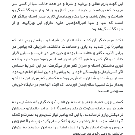
این گونه یاری مطلق و بی‌قید و شرط و در همه حالات تنها از کسی سر
می‌زند که بهره‌مند از درجات برتر کمال و جهاد و از خودگذشتگی و
شناخت و ایمان باشد، و حوادث رویدادهای تاریخ صدر اسلام بیانگر آن
است که تنها و تنها امیرالمؤمنین علی% دارای این ویژگی‌ها و از
خودگذشتگی‌ها بود.
نکته مهم دیگر آن که حادثه انذار در شرایط و موقعیتی رخ داد که
پیامبر6 نیاز شدید به یاری و مساعدت داشتند. شرایطی که پیامبر در
برابر اکثریت کفر و معاند تنها بوده و دین حق در غربت و تنهایی قرار
داشت، و اگر کسی به طور آشکار اظهار اسلام می‌نمود مورد طرد و کینه
توزی دشمنان اسلام و سران کفر قرار می‌گرفت، در این شرایط حساس
اگر کسی ایمان و وابستگی خود را به پیامبر6 و دین اسلام اعلام می‌نمود
بسیار ارزشمند و شایان ستایش می‌بود، نه کسانی که پس از این حادثه و
بعد از قوّت نسبی اسلام ایمان آوردند، که البته آنها هم در جایگاه خویش
ستودنی هستند.
کسانی چون حمزه، جعفر و عبیدة بن الحارث و دیگران که نامشان برده
شد در روز حادثه سکوت کردند و پیامبر6 را در برابر خاندان و خویشان
نزدیکش یاری نرساندند، با این که پیامبر نیاز شدیدی به نصرت و کمک
آنها داشت، و تنها علی% اظهار یاری و کمک‌رسانی کرد، و پیامبر6 هم چون
خلوص و قوّت ایمان علی% را دید، ایشان را به اذن خداوند به عنوان
جانشین و وصی خود معرفی نمود.