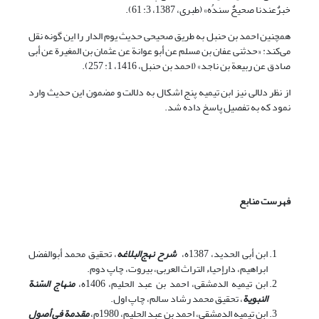
خبرٌعندنا صحیحٌ سندُه» (طبری، 1387، 3: 61).
همچنین احمد بن حنبل به طریق صحیحی حدیث یوم الدار را این گونه نقل
می‌کند: «حدثنی عفان بن مسلم عن أبو عوانة عن عثمان بن المغیرة عن أبی
صادق عن ربیعة بن ناجد» (احمد بن حنبل، 1416، 1: 257).
از نظر دلالی نیز ابن تیمیه پنج اشکال به دلالت و مضمون این حدیث وارد
نمود که به تفصیل پاسخ داده شد.
فهرست منابع
ابن أبی الحدید، 1387ه،
شرح نهج‌البلاغه
، تحقیق محمد أبوالفضل
ابراهیم، دارإحیاء التراث العربی، بیروت، چاپ دوم.
ابن تیمیه الدمشقی، احمد بن عبد الحلیم، 1406ه،
منهاج السّنة
النبویة
، تحقیق محمد رشاد سالم، چاپ اول.
ابن تیمیه الدمشقی، احمد بن عبد الحلیم، 1980م،
مقدمة فی أصول