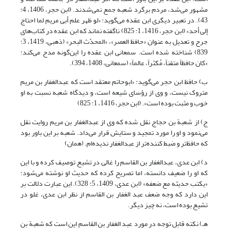
مشهور می‌شد، مردم برگرد شعبه جمع نمی‌شدند. (ابن حجر، 1406، 4:
43). در تعبیر دیگری ابن عقده می‌گوید: «لو ظهر علم أبی مریم لما احتاج
إلی أحد» (ابن حجر، 1416، 1: 825) ناگفته نماند که ابن عقده در کتاب‌های
جرح و تعدیل به عنوان «حافظ العصر»، «المحدّث البحر» (ذهبی، 1419، 3:
839) شناخته شده است. سمعانی ابن عقده را این‌گونه مدح می‌کند:
«کان حافظاً متقناً، مُکثراً، عالماً» (سمعانی، 1408، 394).
ب) حافظ ابن حجر می‌گوید: «ابوحاتم معتقد است که عبدالغفار بن مریم
متروک نیست، و وی از رؤسای شیعه است، و دیدگاه شعبه نسبت به او
خوب و مثبت بوده است». (ابن حجر، 1416، 1: 825)
ج) از شعبة بن حجاج نقل شده که وی از عبدالغفار بن مریم روایت نقل
می‌نمود و او را مورد تمجید و ستایش قرار می‌داد. شعبه بر این باور بود
که حافظ‌تر و ضبط کننده‌تر از عبدالغفار ندیده‌ام. (همان)
د) ابن عدی، عبدالغفار بن القاسم را غالی در تشیع توصیف کرده و با این
که او را ضعیف دانسته، اما تصریح کرده که حدیث او نوشته می‌شود:
«یکتب حدیثه مع ضعفه» (ابن عدی، 1409، 5: 328). این عبارت دلالت بر
این دارد که وجه ضعف عبد الغفار بن القاسم از نظر ابن عدی، غلو در
تشیع بوده است، نه چیز دیگر.
هـ) نکته قابل توجه در مورد عبد الغفار بن القاسم این است که شعبة بن