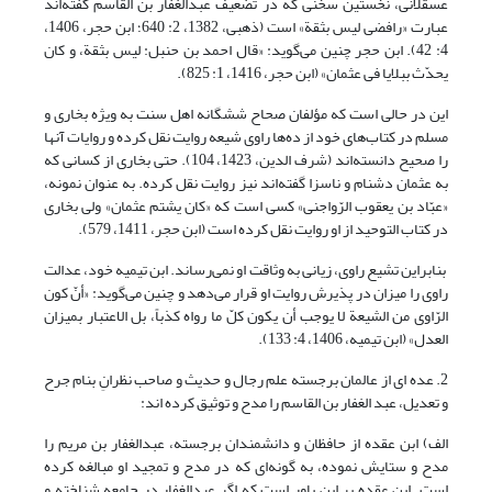
عسقلانی، نخستین سخنی که در تضعیف عبدالغفار بن القاسم گفته‌اند
عبارت «رافضی لیس بثقة» است (ذهبی، 1382، 2: 640؛ ابن حجر، 1406،
4: 42). ابن حجر چنین می‌گوید: «قال احمد بن حنبل:‌ لیس بثقة، و کان
یحدّث ببلایا فی عثمان» (ابن حجر، 1416، 1: 825).
این در حالی است که مؤلفان صحاح ششگانه اهل سنت به ویژه بخاری و
مسلم در کتاب‌های خود از ده‌ها راوی شیعه روایت نقل کرده و روایات آنها
را صحیح دانسته‌اند (شرف الدین، 1423، 104). حتی بخاری از کسانی که
به عثمان دشنام و ناسزا گفته‌اند نیز روایت نقل کرده. به عنوان نمونه،
«عبّاد بن یعقوب الرّواجنی» کسی است که «کان یشتم عثمان» ولی بخاری
در کتاب التوحید از او روایت نقل کرده است (ابن حجر، 1411، 579).
بنابراین تشیع راوی، زیانی به وثاقت او نمی‌رساند. ابن تیمیه خود، عدالت
راوی را میزان در پذیرش روایت او قرار می‌دهد و چنین می‌گوید: «أنّ کون
الرّاوی من الشیعة لا یوجب أن یکون کلّ ما رواه کذباً، بل الاعتبار بمیزان
العدل» (ابن تیمیه، 1406، 4: 133).
2. عده ای از عالمان برجسته علم رجال و حدیث و صاحب نظرانِ بنام جرح
و تعدیل، عبد الغفار بن القاسم را مدح و توثیق کرده اند:
الف) ابن عقده از حافظان و دانشمندان برجسته، عبدالغفار بن مریم را
مدح و ستایش نموده، به گونه‌ای که در مدح و تمجید او مبالغه کرده
است. ابن عقده بر این باور است که اگر عبدالغفار در جامعه شناخته و