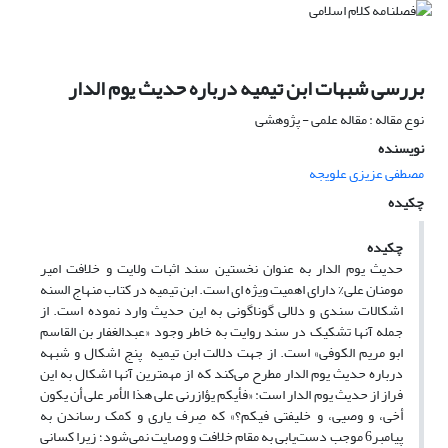
بررسی شبهات ابن تیمیه درباره حدیث یوم الدار
نوع مقاله : مقاله علمی - پژوهشی
نویسنده
مصطفی عزیزی علویجه
چکیده
چکیده
حدیث یوم الدار به عنوان نخستین سند اثبات ولایت و خلافت امیر
مومنان علی% دارای اهمیت ویژه ای است. ابن تیمیه در کتاب منهاج السنه
اشکالات سندی و دلالی گوناگونی به این حدیث وارد نموده است. از
جمله آنها تشکیک در سند روایت به خاطر وجود «عبدالغفار بن القاسم
ابو مریم الکوفی» است. از جهت دلالت ابن تیمیه پنج اشکال و شبهه
درباره حدیث یوم الدار مطرح می‌کند که از مهمترین آنها اشکال به این
فراز از حدیث یوم الدار است: «فأیکم یؤازرنی علی هذا الأمر علی أن یکون
أخی، و وصیی، و خلیفتی فیکم؟» که صِرف یاری و کمک رساندن به
پیامبر6 موجب دست‌یابی به مقام خلافت و وصایت نمی‌شود؛ زیرا کسانی