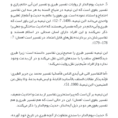
5. حدیث یوم الدار از روایات تفسیر طبری و تفسیر ابن أبی حاتم رازی و
تفسیر بغوی است که ابن تیمیه در منهاج السنه به هر سه این تفاسیر
احتجاج و استناد نموده است. وی بغوی را عالم به حدیث و أعلم از ثعلبی و
واحدی می‌داند (ابن تیمیه، 1406، 7: 12). ابن تیمیه بر این باور است که
طبری و أبی‌حاتم در جرگه مفسرانی هستند که احادیث ساختگی و جعلی را
ذکر نمی‌کنند و این افراد دارای لسان صدقی در اسلام هستند و
تفاسیرشان در بردارنده نقل‌های قابل اعتماد در تفسیر است (همان: 7 :
178- 179).
ابن تیمیه تفسیر طبری را صحیح‌ترین تفاسیر دانسته است؛ زیرا طبری
دیدگاه‌های سلف را با سندهای ثابتی نقل می‌کند و در آن بدعت وجود
ندارد و از افراد متّهم نیز نقل روایت نمی‌کند:
«أما التفاسیر التی فی أیدی الناس فأصحّها تفسیر محمد بن جریر الطبری؛
فإنّه یذکر مقالات السلف بالأسانید الثابتة، و لیس فیه بدعة، و لا ینقل عن
المتهمین» (ابن تیمیة، 1980، 51).
ابن تیمیه بر آن است که پیراسته‌ترین تفاسیر از بدعت و احادیث ضعیف،
تفسیر بغوی است (همان). این در حالی است که هم تفسیر طبری و هم
تفسیر بغوی هر دو در ذیل آیه انذار، حدیث یوم الدار را ذکر می‌کنند.
6. حدیث «یوم الدار» با سندی متفاوت از آنچه طبری در تاریخ خود آورده،