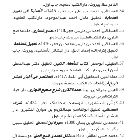
القادر عطا، بیروت، دار الکتب العلمیة، چاپ اول.
العسقلانی، احمد بن علی بن حجر، 1415ه،
الأصابة فی تمییز
الصحابة
، تحقیق عادل احمد عبدالموجود، دارالکتب العلمیة،
بیروت،‌چاپ اول.
العسقلانی، احمد بن علی بن حجر،1418ه،
هَدی الساری
، مقدّمة فتح
الباری، دارالکتب العلمیة، بیروت، چاپ دوم.
العسقلانی، احمد بن علی بن محمد بن حجر، 1416ه
، تعجیل المنفعة
،
تحقیق إکرام الله إمداد الحق، دار البشائر الأسلامیة، بیروت، چاپ
اول.
العقیلی، أبوجعفر،
کتاب الضّعفاء الکبیر
، تحقیق دکتر عبدالمعطی
أمین قلعجی، دار الکتب العلمیه، بیروت، چاپ اول.
عماد‌الدین اسماعیل أبی الفداء،1417ه،
المختصر فی أخبار البشر
تاریخ أبی الفداء
، دارالکتب العلمیة، بیروت.
العینی، بدرالدین،
بی‎تا،
عمدة القاری شرح صحیح النجاری
، دار احیاء
التراث العربی، بیروت.
کوشّی النیشابوری، ابوسعید عبدالملک الخر، 1424ه،
شرف
المصطفی
، تحقیق ابوالقاسم عبدالکریم بن هوازن القشیری، دار
البشائر الأسلامیة، مکّة المکرّمة، چاپ اول.
محمد بن اسحاق بن یسار، 1398ه،
سیرة ابن اسحاق
، تحقیق سهیل
زکّار، دارالفکر، چاپ اول.
محمد حسن المظفّر،
1426ه،
دلائل الصّدق لنهج الحقّ
، موسسة آل