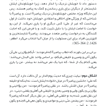
دستور داد تا خویشان نزدیک را انذار دهد، زیرا خویشاوندان ایشان
شایسته‌تر از دیگران برای یاری رساندن و کمک به پیامبر هستند، پس
این جایگاه ویژه، مختص خویشاوندان نزدیک پیامبر6 است. و پیامبر6 با
شناختی که از ویژگی های اخلاقی و اعتقادی خویشان خود داشت از اول
می‌دانست که غیر از علی% کس دیگری او را یاری نمی‌کند. از این رو
خواست تا امامت ایشان را با دلیل تثبیت کند، و با فرض این که اجابت
کنندگان به درخواست پیامبر متعدد می‌بودند، پیامبر6 شایسته‌ترین و
لایق‌ترین افراد برای این مسئولیت را از میان آنها انتخاب می‌کرد (مظفر،
1426، 2: 364-365).
برخی بر این باورند که خطاب پیامبر6 که فرمودند: «أیکم یؤازرنی علی أن
یکون أخی و وصیی و خلیفتی فیکم» بر اساس واحد علی البدل می‌باشد؛
یعنی کدام یک از شما – که تنها یک نفر می‌باشد نه بیشتر – من را یاری
می‌کند.
اشکال دوم:
نهایت چیزی که حدیث یوم الدار بر آن دلالت دارد آن است
که علی% جانشین پیامبر6 در میان خانواده ایشان است، نه اینکه او خلیفه
پیامبر6 در میان امّتش باشد. در نقلی پیامبر6 فرمودند: «من یؤاخینی و
یؤازرنی و یکون ولیی و وصیی بعدی و خلیفتی فی أهلی و یقضی دینی»، در
این نقل تعبیر شده به «و خلفتی فی أهلی». در نقل دیگر آمده که پیامبر6
فرمودند: «من یضمن عنّی دینی و مواعیدی و یکون معی فی الجنه و یکون
خلیفتی فی أهلی».