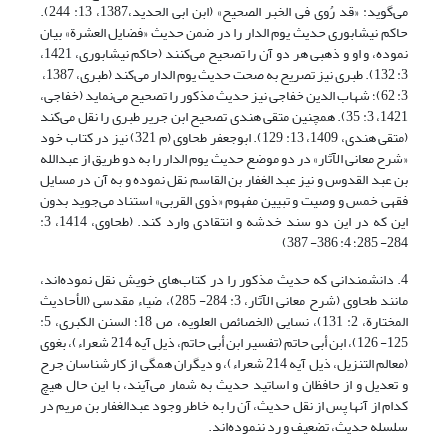
می‌گوید: «قد رُوی فی الخبر الصحیح» (ابن ابی الحدید،1387، 13: 244).
حاکم نیشابوری حدیث یوم الدار را در ضمن حدیث «فضایل العشرة» بیان
نموده، و او و ذهبی هر دو آن را تصحیح می‌کنند (حاکم نیشابوری، 1421،
3: 132). طبری نیز تصریح به صحت حدیث یوم الدار می‌کند (طبری، 1387،
3: 62)؛ شهاب الدین خفاجی نیز حدیث مذکور را تصحیح می‌نماید (خفاجی،
1421، 3: 35). همچنین متقی هندی تصحیح ابن جریر طبری را نقل می‌کند
(متقی هندی، 1409، 13: 129). ابوجعفر طحاوی (م 321) نیز در کتاب خود
«شرح معانی الآثار» در دو موضع حدیث یوم الدار را به دو طریق از عبدالله
بن عبد القدوس و نیز عبد الغفار بن القاسم نقل نموده و به آن در مسایل
فقهی خمس و وصیت و تبیین مفهوم «ذوی القربی» استناد می‌جوید بدون
این که در این دو سند خدشه و انتقادی وارد کند. (طحاوی، 1414، 3:
284- 285؛ 4: 386- 387)
4. دانشمندانی که حدیث مذکور را در کتاب‌های خویش نقل نموده‌اند،
مانند طحاوی (شرح معانی الآثار، 3: 284- 285)، ضیاء مقدسی (الأحادیث
المختارة، 2: 131)، نسایی (الخصائص العلویه، ص 18؛ السنن الکبری، 5:
125- 126)، ابن أبی حاتم (تفسیر ابن أبی حاتم، ذیل آیه 214 شعراء)، بغوی
(معالم التنزیل، ذیل آیه 214 شعراء)، و دیگران همگی از کارشناسان جرح
و تعدیل و از حافظان و اساتید حدیث به شمار می‌آیند، با این حال هیچ
کدام از آنها پس از نقل حدیث، آن را به خاطر وجود عبدالغفار بن مریم در
سلسله حدیث، تضعیف و رد ننموده‌اند.