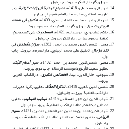
سهیل زکّار، دار الفکر، بیروت، چاپ اول.
البهبهانی، سید علی، 1418ه،
مصباح الهدایة فی إثبات الولایة
، زیر
نظر رضا استادی، مدرسة دارالعلم، قم، چاپ چهارم.
الجرجانی، ابو احمد عبدالله ابن عدی
،
1409ه،
الکامل فی ضعفاء
الرجال
، تحقیق سهیل زکّار، دارالفکر، چاپ سوم، بیروت.
حاکم نیشابوری، ابوعبدالله، 1421ه،
المستدرک علی الصحیحین
،
تحقیق محمود مطرجی، دارالفکر، بیروت، چاپ اول.
ذهبی، شمس الدین محمد بن احمد، 1382ه،
میزان الأعتدال فی
نقد الرّجال
، تحقیق علی محمد الجباوی، دارالمعرفة، بیروت، چاپ
اول.
ذهبی، شمس‌الدین محمد بن احمد، 1402ه،
سیر أعلام النّبلاء
،
تحقیق شعیب الأرنؤوط موسسة الرسالة، چاپ دوم، بیروت.
سیوطی، جلال‌الدین، بی‎تا،
الخصائص الکبری
، دارالکتاب العربی،
بیروت.
شمس الدین ذهبی، 1419ه،
تذکرة الحفّاظ
، تحقیق زکریا عمیرات،
دارالکتب العلمیة، بیروت، چاپ اول.
شهاب الدین ابن حجر العسقلانی،1415ه،
تهذیب التهذیب
، تحقیق
مصطفی عبدالقادر عطا، دار الکتب العملمیة، بیروت، چاپ اول.
شهاب‌الدین احمد بن محمدبن عمر الخفاجی المصری
،
1421ه
، نسیم
الرّیاض
، تحقیق محمد عبدالقادر عطا، دار اکتب العلمیة، بیروت،
چاپ اول.
الشیبانی ابن الأثیر، عزّالدین أبی الحسن، 1422ه،
الکامل فی التاریخ
،