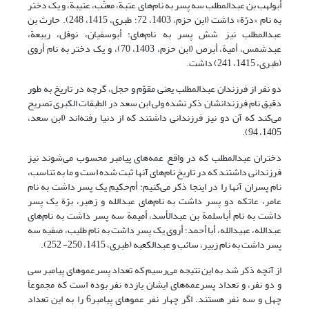
أبولهب بن عبدالمطلب سه پسر به نام‌های عتبة، معتّب، عتیبة، و یک دختر
به نام «درّة» داشت (ابن حزم، 1403، 72؛ طبری، 1415، 248). حارث بن
عبدالمطلب نیز شش پسر به نام‌های: أبوسفیان، نوفل، ربیعة،
عبدشمس، أمیة، أبرص (ابن حزم، 1403، 70)، و یک دختر به نام أروی
(طبری، 1415، 241) داشت.
دو نفر از فرزندان عبدالمطلب یعنی مقوّم و حجل، گرچه در تاریخ به طور
دقیق نام فرزندانشان ذکر نشده ولی ابن سعد در الطبقات الکبری تصریح
می‌کند که آن دو نیز فرزندانی داشتند که از دنیا رفته‌اند (ابن سعد،
1405، 94).
دختران عبدالمطلب که در واقع عمه‌های پیامبر محسوب می‌شوند نیز
فرزندانی داشتند که در تاریخ نام‌های آنها ثبت شده است و ما به تناسب،
نام پسران آنها را در اینجا ذکر می‌کنیم: أم‌حکیم یک پسر داشت به نام
عامر، عاتکه دو پسر داشت به نام‌های عبدالله و زهیر، برّة یک پسر
داشت به نام أباسلمة بن عبدالأسد، أمیمة سه پسر داشت به نام‌های
عبدالله، عبیدالله، أبا أحمد؛ أروی یک پسر داشت به نام طلیب، صفیه سه
پسر داشت به نام زبیر، سائب و عبدالکعبه (طبری، 1415، 250- 252).
از آنچه ذکر شد به این نتیجه می‌رسیم که تعداد پسرعموهای پیامبر سی
و دو نفر، و تعداد پسرعمه‌های ایشان یازده نفر بوده است که مجموعاً
چهل و سه نفر هستند. اگر چهار نفر عموهای پیامبر6 را به این تعداد