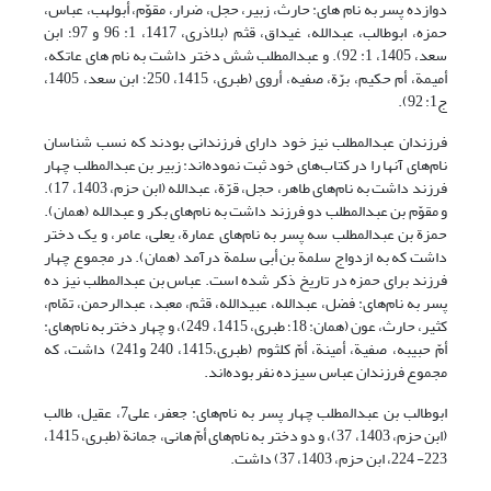
دوازده پسر به نام ‌های: حارث، زبیر، حجل، ضرار، مقوّم، أبولهب، عباس،
حمزه، ابوطالب، عبدالله، غیداق، قثم (بلاذری، 1417، 1: 96 و 97؛ ابن
سعد، 1405، 1: 92). و عبدالمطلب شش دختر داشت به نام‌ های عاتکه،
أمیمة، أم حکیم، برّة، صفیه، أروی (طبری، 1415، 250؛ ابن سعد، 1405،
ج1: 92).
فرزندان عبدالمطلب نیز خود دارای فرزندانی بودند که نسب شناسان
نام‌های آنها را در کتاب‌های خود ثبت نموده‌اند: زبیر بن عبدالمطلب چهار
فرزند داشت به نام‌های طاهر، حجل، قرّة، عبدالله (ابن حزم، 1403، 17).
و مقوّم بن عبدالمطلب دو فرزند داشت به نام‌های بکر و عبدالله (همان).
حمزة بن عبدالمطلب سه پسر به نام‌های عمارة، یعلی، عامر، و یک دختر
داشت که به ازدواج سلمة بن أبی سلمة درآمد (همان). در مجموع چهار
فرزند برای حمزه در تاریخ ذکر شده است. عباس بن عبدالمطلب نیز ده
پسر به نام‌های: فضل، عبدالله، عبیدالله، قثم، معبد، عبدالرحمن، تمّام،
کثیر، حارث، عون (همان: 18؛ طبری، 1415، 249)، و چهار دختر به نام‌های:
أمّ حبیبه، صفیة، أمینة، أمّ کلثوم (طبری،1415، 240 و241) داشت، که
مجموع فرزندان عباس سیزده نفر بوده‌اند.
ابوطالب بن عبدالمطلب چهار پسر به نام‌های: جعفر، علی7، عقیل، طالب
(ابن حزم، 1403، 37)، و دو دختر به نام‌های أمّ هانی، جمانة (طبری، 1415،
223- 224، ابن حزم، 1403، 37) داشت.