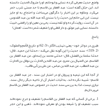
واضع حدیث معرفی کرده، نسایی و ابوحاتم، او را متروک الحدیث دانسته
اند، ابن حبّان گفته است: عبد الغفار بن قاسم تا حد مستی شرب خمر
می‌کرد، وعلاوه بر این اخبار را دگرگون می‌ساخت و احتجاج به او جایز
نیست. ابن ابی حاتم این حدیث را با سندی که عبد الله بن عبد القدوس
در آن است، روایت کرده و او ثقه نیست، یحی بن معین او را رافضی خبیث
دانسته، نسایی غیر موثق، و دار قطنی او را ضعیف شمرده است. (همان)
پاسخ
طبری در دو اثر خود- یعنی «تهذیب الآثار» (3: 62) و «تاریخ الأمم و الملوک»
(2 :319)- سند حدیث را این گونه نقل می‌کند: «حدثنا ابن حمید، قال:
حدثنا سلمة بن الفضل، قال: حدثنی محمد بن إسحاق، عن عبد الغفار بن
القاسم، عن المنهال بن عمرو، عن عبد الله بن الحارث بن نوفل بن الحارث
بن عبد المطلب، عن عبد الله بن عباس، عن علی بن أبی طالب».
از آنجا که ابن تیمیه و پیروان او در اعتبار این سند – جز عبد الغفار بن
قاسم- شبهه نکرده اند، به اثبات اعتبار آن از ناحیه دیگر رجال سند،
نیازی نیست، لذا به بررسی سند حدیث در خصوص عبد الغفار بن قاسم
می‌پردازیم.
1. برخی از کسانی که عبد الغفار بن القاسم را تضعیف و جرح نموده‌اند
سبب تضعیف او را شیعه بودن او معرفی نموده‌اند. ذهبی و ابن حجر