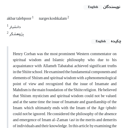
نویسندگان
English
1
2
akbar talebpoor
narges koshkalam
1
دانشیار
2
پژوهشگر
چکیده
English
Henry Corban was the most prominent Western commentator on
spiritual wisdom and Islamic philosophy who, due to his
acquaintance with Allameh Tabatabai, achieved significant truths
in the Shiite school. He examined the fundamental components and
elements of Shiism and spiritual wisdom with a phenomenological
point of view and recognized that the issue of Imamate and
Mahdism is the main foundation of the Shiite religion. He believed
that Shiism, mysticism and spiritual wisdom could not be valued,
and at the same time, the issue of Imamate and guardianship of the
Imam, which ultimately ends with the Imam of the Age (pbuh),
could not be ignored. He considered the philosophy of the absence
and emergence of Imam al-Zaman (as) in the merits and demerits
of individuals and their knowledge. In this article, by examining the