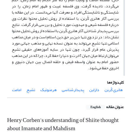
می‌گردد، نادیده گرفت، وی فلسفه غیبت و ظهور امام زمان
.
را در
شایستگی و ناشایستگی افراد و معرفت آنها می‌دانست. در این مقاله با
بررسی آثار هانری کُربَن، با استفاده از روش تحلیل محتوا نظرات وی
درباره فلسفه شیعی و مهدویت مورد تحلیل و بررسی قرار گرفت. نتایج
بررسی پدیدار شناختی آثار هانری کُربَن با استفاده از روش تحلیل محتوا
نشان داد؛ در نزد وی تنها دین بر حق دین اسلام است و در میان مذاهب
اسلامی تنها تشیع می‌تواند به عنوان نسخه نهایی و مذهب جهانی مورد
پذیرش عام قرار گیرد، چون تنها در سایه آموزه‌های حقیقی تشیع
می‌توان ارتباط میان جهان آخرت و دنیا را حفظ کرد، چرا که در این مذهب
حضور امام به عنوان واسطه فیض و حلقه اتصال بین جهان دنیوی و
اخروی حفظ می‌شود.
کلیدواژه‌ها
هانری کُربَن
دازاین
پدیدارشناسی
هرمنوتیک
تشیع
امامت
عنوان مقاله
English
Henry Corben's understanding of Shiite thought
about Imamate and Mahdism