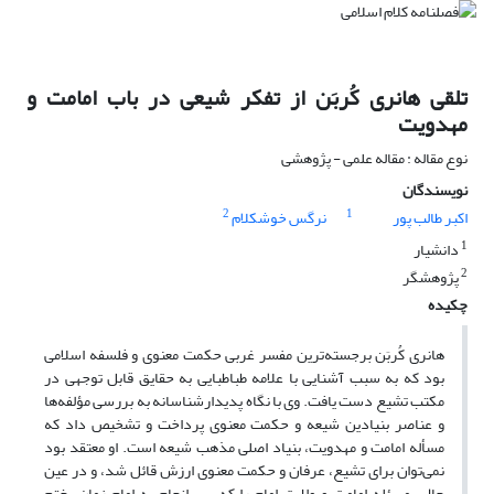
تلقی هانری کُربَن از تفکر شیعی در باب امامت و
مهدویت
نوع مقاله : مقاله علمی - پژوهشی
نویسندگان
2
1
اکبر طالب پور
نرگس خوشکلام
1
دانشیار
2
پژوهشگر
چکیده
هانری کُربَن برجسته‌ترین مفسر غربی حکمت معنوی و فلسفه اسلامی
بود که به سبب آشنایی با علامه طباطبایی به حقایق قابل توجهی در
مکتب تشیع دست یافت. وی با نگاه پدیدارشناسانه به بررسی مؤلفه‌ها
و عناصر بنیادین شیعه و حکمت معنوی پرداخت و تشخیص داد که
مسأله امامت و مهدویت، بنیاد اصلی مذهب شیعه است. او معتقد بود
نمی‌توان برای تشیع، عرفان و حکمت معنوی ارزش قائل شد، و در عین
حال، مسئله امامت و ولایت امام را که سر انجام به امام زمان
.
ختم