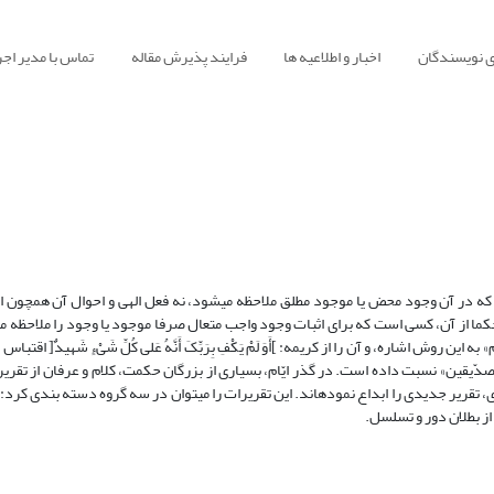
ی نویسندگان
اخبار و اطلاعیه ها
فرایند پذیرش مقاله
تماس با مدیر اجر
برهان یا طریق صدّیقین، روش حکمای الهی برای اثبات وجود واجب متعال است که در آن وجود محض یا موجود مطلق ملاحظه می‎شود
 اشاره، و آن را از کریمه: ]أَوَ لَمْ یَکْفِ بِرَبِّکَ أَنَّهُ عَلى‏ کُلِّ شَیْ‏ءٍ شَهیدٌ[ اقتب
 «صدّیقین» نسبت داده است. در گذر ایّام، بسیاری از بزرگان حکمت، کلام و عرفان از تقریر ا
بوده، و در آثار خود یا عین این تقریر را بازگو کرده، یا با الهام از مبانی اندیشه‎ی وی، تقریر جدیدی را ابداع نموده‎اند‎. این تقری
 از بطلان دور و تسلسل.