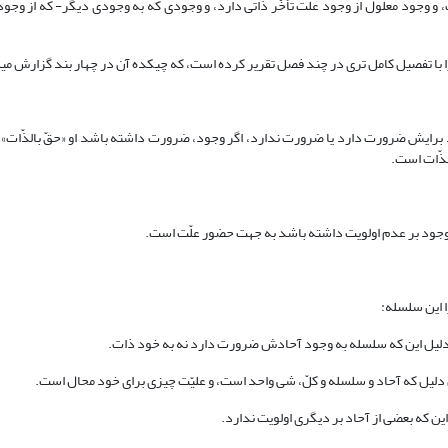
 وجود معلول از وجود علّت تأخّر ذاتی دارد، و وجودی که به وجودی دیگر- که از وجود او
با تفصیل کامل تری در چند فصل تقریر کرده است، که چیکده آن در چهار بند گزارش می‎شود:
 برایش ضرورت دارد یا ضرورت ندارد، اگر وجود، ضرورت داشته باشد او «حقّ بالذّات»،
لذّات است.
ر وجود بر عدم اولویت داشته باشد به جهت حضور علّت است.
 این سلسله:
ه دلیل این که سلسله به وجود آحادش ضرورت دارد نه به خود ذات.
دلیل که آحاد و سلسله و کلّ، شی واحد است، و علیّت چیزی برای خود محال است.
ین که بعضی از آحاد بر دیگری اولویت ندارد.