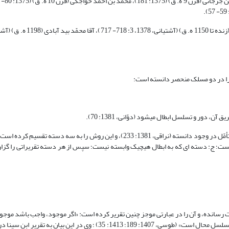
 را در دو مسلک منحصر دانسته است:
ملا مهدی نراقی نیز روش حکمای الهی برای اثبات وجود واجب را استدلال از طریق تأمّل در وجود دانسته (نراقی، 1381: 233)، و این روش را
 است؛ ج: دسته ای که به ابطال هیچیک وابسته نیست؛ سپس از هر دسته تقریراتی را گ
ات رسانده، و آن را در عبارتی موجز چنین تقریر کرده است: «اگر موجود، واجب باشد موج
ما است، و اگر ممکن باشد موجودِ ممکن مستلزم موجودِ واجب است؛ زیرا دور و تسلسل محال است» (طوسی، 1407: 189؛ 1413: 35) ؛ وی