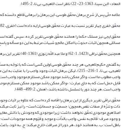
المعاد» (ابن سینا، 1363: 23- 22) ناظر است (لاهیجی، بی تا، 2: 495).
علامه حلّی پس از شرح برهان محقّق طوسی، این برهان را برهانی قاطع دانسته که در آیه: ]أوَ لَمْ ی
محقّق خفری چهار تقریر نسبت به عبارت محقّق طوسی ارایه داده است (خفری، 1382: 93).
مسائلی همچون اثبات حدوث یا امکان عالم و شبهات مرتبط به این دو مسأله و پاسخ آن
همچنین محقّق نراقی (1423، 1: 62) و ملا عبد اللّه زنوزی (1361: 40) تقریر این برهان را مشابه تقریر محقّق طوسی گزارش کرده‎اند‎.
لاهیجی، بی تا، ‏1: 216- 215)، لیکن برهان اثبات وجود واجب ر
واجب مطلوب ما است، و اگر ممکن باشد موجودِ ممکن مستلزم موجودِ واجب است؛ ز
واجب است، هر چند دور یا تسلسل داشته باشد» (همان، ‏2: 499- 448).
محقّق نراقی تقریر دیگری از این برهان را اقامه کرده است که علاوه بر اثبات و
ذات و 
و وجود صرف: قائم به نفس، واجب بالذّات و موجِد و قیّوم همه موجودات است؛ 
باطل است؛ ب. به همانند خود، هر دو را از صرافت خارج می‎کند؛ ج. به خود، باعث می‎شود چیزی علّت خویش باشد (نراقی، 1423، 1: 75؛ 1381: 234- 233).