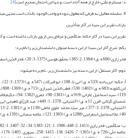
د: مستلزم علّتی خارج از همه آحاد است، و تنها این احتمال صحیح است
[4]
.
4. سلسله معالیل به طرفی که معلول نبوده و واجب الوجود بالذّات است منتهی می‎شود (ابن سینا، 1375: 98- 97؛ رازی، فخرالدّین، 1384، 2: 334؛ طوسی، 1375: 3: 18).
بازتاب تقریر ابن سینا در آثار متأخّرین
تقریر ابن سینا در آثار حکما، متکلّمین و عرفای پس از وی بازتاب داشته است، و آنان با الهام از تقریر یا مبانی اندیشه‎ی شیخ رئیس،
یکم: شرح آثار ابن سینا؛ از این دسته می‎توان دانشمندان زیر را نام برد:
فخر رازی (606 ه. ق) (1384، 2: 383)، محقّق طوسی (1375، 3: 20)، فخر الدّین اسفراینى (760 ه. ق) (1383: 225) و قطب الدّین رازی (766 ه. ق) (1381: 46).
دوم: آثار مستقلّ؛ از این دسته نیز دانشمندان زیر، نام برده می‎شود:
40)، ملا اسماعیل اسفراینى (1288 ه. ق) (1383: 121)، علامه سمنانی (1391 ه. ق) (1415: 281) و مرتضی مطهّری (1399 ه. ق) (بی تا، ‏4: از 195).