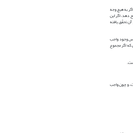
گر به هیچ وجه
ی که وجودش را بر عدم ترجیح دهد، اگر این
ه ممکنات غیر متناهی پیش از آن تحقّق یافته
پس وجود واجب
ت غیر متناهی باشد؛ به این دلیل که اگر مجموع
ست.
ت، و چون واجب