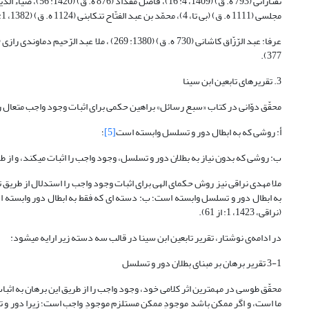
مجلسی (1111 ه. ق) (بی تا، 4)، محمّد بن عبد الفتّاح تنکابنى (1124 ه. ق) (1382، ‏1: 59- 57).
377).
3. تقریرهای تابعین ابن سینا
محقّق دوّانی در کتاب «سبع رسائل» براهین حکمی برای اثبات وجود واجب متعال
أ: روشی که به ابطال دور و تسلسل وابسته است
[5]
؛
ب: روشی که بدون نیاز به بطلان دور و تسلسل، وجود واجب را اثبات می‎کند، و از طریق آن، دور و تسلسل ابطال می‎شود (دوّانی، 1381: 70).
به ابطال دور و تسلسل وابسته است؛ ب: دسته ای که فقط به ابطال دور وابسته
(نراقی، 1423، 1: از 61).
در ادامه‌ی نوشتار، تقریر تابعین ابن سینا در قالب سه دسته زیر ارایه می‎شود:
3-1 تقریر برهان بر مبنای بطلان دور و تسلسل
محقّق طوسی در مهمترین اثر کلامی خود، وجود واجب را از طریق این برهان به اثب