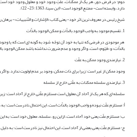
دوم: در فرض دور، هر یک از ممکنات، علّتِ وجود خود و معلولِ وجود خود است، و
دارد، وابسته است- ممتنع الوجود است» (ابن سینا، 1363: 23- 22).
شیخ رئیس در معروف ترین اثر خود- یعنی کتاب «الإشارات و التّنبیهات»- برهان را 
1. تقسیم موجود به واجب الوجود بالذّات و ممکن الوجود بالذّات
هر موجودی در فرضی که تنها به خود آن توجّه شود به گونه ای است که یا وجود
بالذّات» و «قیّوم» است، و اگر وجود و عدم ضرورت نداشته باشد ممکن الوجود با
2. نیازمندی وجود ممکن به علّت
وجود ممکن از غیر است؛ زیرا برای ذات ممکن، وجود بر عدم اولویت ندارد، و اگ
3. نیازمندی سلسله ممکنات به علّتی خارج از سلسله
سلسله ای که هر یک از آحاد آن معلول است مستلزم علّتی خارج از آحاد است؛ زیرا
أ: مستلزم علّت نبوده و واجب الوجود بالذّات است، این احتمال نادرست است؛ ب
ب: مستلزم علّت یعنی خود آحاد است، ازاین رو، سلسله، معلول خود است؛ به این 
ج: مستلزم علّت یعنی بعضی از آحاد است، این احتمال نیز نادرست است؛ به دلیل ا