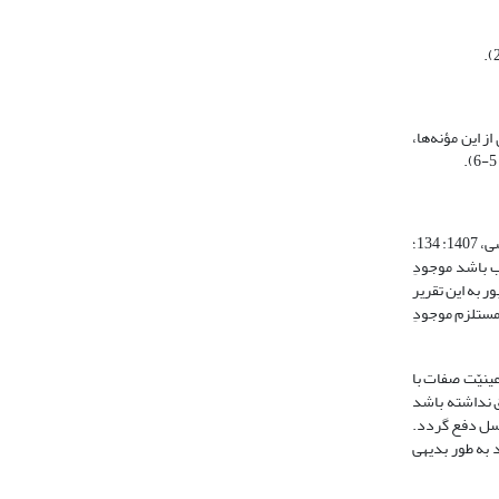
ه است: «در این روش، مؤنه‌های بسیاری کنار گذاشته می‎شود» (جرجانی، 1325، ‏8: 5). مراد وی از این مؤنه‌ها،
به گفته‌ی حکیم لاهیجی، هر چند محقّق طوسی اولین کسی است که با توجّه به مسأله: «تا جمیع انحا عدم چیزی مسدود نگردد موجود نمی‎شود» تسلسل را ابطال کرده (طوسی، 1407: 134؛
واجب باشد موجودِ
 به این تقریر
: «و اگر ممکن باشد موجودِ ممکن مستلزم موجودِ
عینیّت صفات با
بسیط تحقّق نداشته باشد
 وجود صرف منتهی می‎شود نیاز دارد تا دور و تسلسل دفع گردد.
 به طور بدیهی