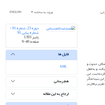
ایی
ورود به سامانه
ENGLISH
دوره 23، شماره 91 -
شماره پیاپی 91
پاییز 1393
صفحه
9-40
فایل ها
، نه فعل الهی و احوال آن همچون امکان، حدوث و
XML
حرکت. صدّیق بر وزن فِعّیل بوده، و برای مبالغه در صدق به کار می‎رود، و مراد حکما از آن، کسی است که برای اثبات وجود واجب متعال صرفا موجود یا وجود را ملاحظه می‎کند، و به فعل
اس کرده است. ابن
بن سینا متأثّر
هم رسانی
رات را می‎توان در سه گروه دسته بندی کرد: تقریر برهان بر
ارجاع به این مقاله