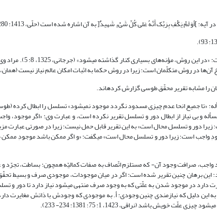
َکْفِ بِرَبِّک أَنَّهُ عَلى‏ کُلِّ شَیْ‏ءٍ شَهیدٌ[ به آن اشاره شده است (حلّی، 1413: 280).
محقّق ایجی نیز مسلک حکما را همانند محقّق طوسی تقریر کرده، سپس گفت
‌ها در روش متکلّمان است؛ زیرا در روش حکما به اثبات امکان عالم نیاز نیست (همان، 5-6).
ا با عنایت به این مسأله و بی نیاز از ابطال دور و تسلسل تقریر نکرده است، و عبارت وی: «اگر موجود، 
یرا دور و تسلسل محال است» به این تقریر قابل حمل نیست؛ زیرا در صورتی عبارت مزبور
قابل حمل است که به جای عبارت: «و اگر ممکن باشد موجودِ ممکن مستلزم موجودِ واجب است؛ زیرا دور و تسلسل محال است» می‎گفت
جود واجب، صرافت وجود آن- که مستلزم اتّصاف به صفات کمالیّه همچون: بساطت، تجرّد و 
تنزّه از صفات نقص همچون: جسمیّت و جسمانیّت است- را نیز ثابت می‎کند؛ این برهان چنین تقریر شده است: اگر در میان موجودات، موجودی صرف و 
اصلا هیچ موجودی تحقّق نخواهد داشت؛ زیرا موجودی که وجودش با ذاتش مغایرت دارد در موجود شدن به علّتی که به
به این دلیل که نیازمندی چنین وجودی: أ. به موجودی که وجودش با ذاتش مغایرت دارد