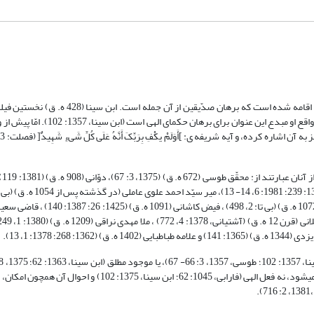
در فلسفه و کلام اسلامی برای اثبات وجود خدوند متعال براهین و دلایل بسیاری اقامه شده است که
242؛ دوانی، 1381: 19؛ لاهیجی، بی تا، 5؛ علوی عاملی، میر محمد، 2: 716) ملاحظه می‎شود، نه فعل الهی (فارابی، 1045: 