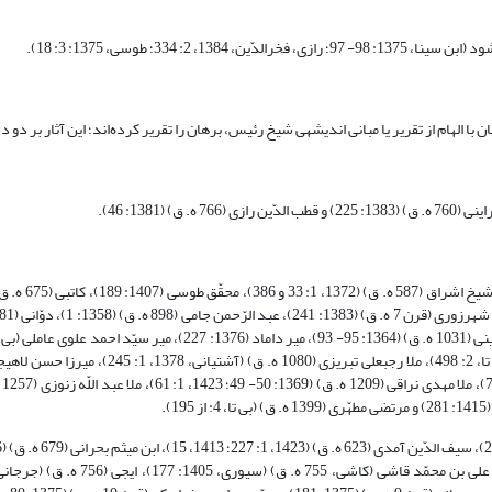
 برهان را تقریر کرده‌اند‎؛ این آثار بر دو دسته است: