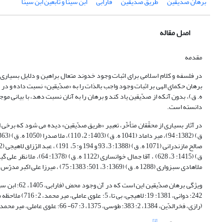
برهان صدّیقین
طریق صدّیقین
فارابی
ابن سینا و تابعین ابن سینا
اصل مقاله
مقدمه
دانسته است.
ملا‌هادی سبزواری (1288 ه. ق) (1369: ‏3، 501؛ 1383: 75) ، میرزا علی اکبر مدرّس یزدی (1344 ه. ق) (1365: 141) و علامه طباطبایی (1402 ه. ق‏) (1362: 268؛ 1378: ‏1، 13).
(رازی، فخرالدّین، 1384، 2: 383؛ طوسی، 1375، 3: 67- 66؛ علوی عاملی، میر محمد،1381، 2: 716).
[1]