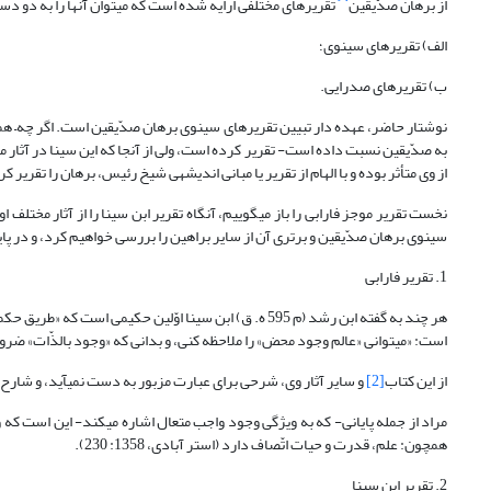
از برهان صدّیقین
تقریرهای مختلفی ارایه شده است که می‏توان آنها را به دو د
الف) تقریرهای سینوی؛
ب) تقریرهای صدرایی.
نوشتار حاضر، عهده دار تبیین تقریرهای سینوی برهان صدّیقین است. اگر چه– همان گ
به صدّیقین نسبت داده است- تقریر کرده است، ولی از آن‏جا که این سینا در آثار م
از وی متأثر بوده‎ و با الهام از تقریر یا مبانی اندیشه‎ی شیخ رئیس، برهان را تقریر کردهاند، تقریرهای دسته اول، سینوی نام گرفته است.
سینوی برهان صدّیقین و برتری آن از سایر براهین را بررسی خواهیم کرد، و در پای
1. تقریر فارابی
است: «می‎توانی «عالم وجود محض» را ملاحظه کنی، و بدانی که «وجود بالذّات» ضرورت دارد، و چگونه بر او «وجود بالذّات» شایسته است (فارابی، 1405، 62).
از این کتاب
[2]
و سایر آثار وی، شرحی برای عبارت مزبور به دست نمی‎آید، و شارح در تبیین آن، تقریر ابن سینا را ارایه کرده است (غازانی، 1381: 90).
همچون: علم، قدرت و حیات اتّصاف دارد (استر آبادی، 1358: 230).
2. تقریر ابن سینا