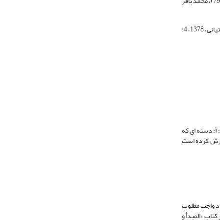
تفتازانى‏ (793 ه. ق‏) (1409، ‏4: 16)، فاضل مقداد (876 ه. ق) (1420: 56)، ضیاء الدّین جرجانى (قرن 9 ه. ق) (1375: 181)، محمّد بن احمد خواجکى (قرن 10 ه. ق) (1375: 80- 79)، محمّد باقر
عرفا: عبد الرّزّاق کاشانى (730 ه. ق) (1380: 269) ‏، ملا عبد الرّحیم دماوندی رازی (زنده تا 1150 ه. ق) (آشتیانی، 1378، 3: 718- 717)، آقا محمّد بید آبادی (1198 ه. ق) (آشتیانی، 1378، 4:
 به سه دسته تقسیم کرده است: أ: دسته ای که
زارش کرده است
ودِ واجب مطلوب
 در این بیان به تقریر ابن سینا در کتاب «المبدأ و