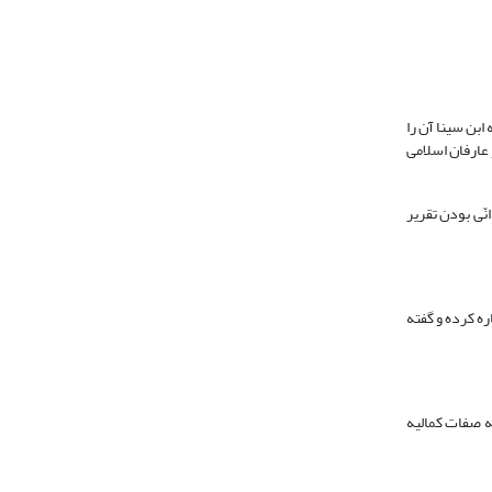
ابن سینا آن را
 عارفان اسلامی
ادامه لمّی یا انّی بودن تقریر
الحکم» به این طریق اشاره کرده و گفته
ز هر جهت، «واجب بالذّات» است، و به صفات کمالیه