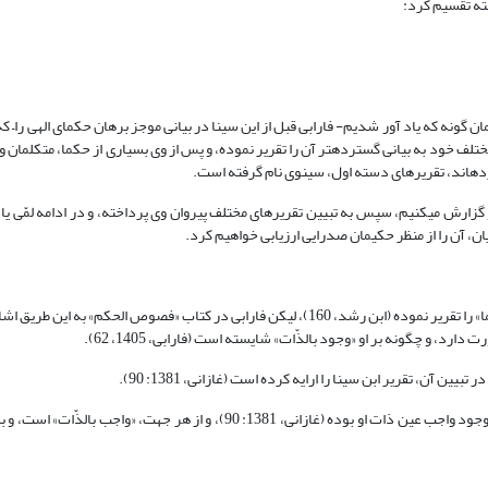
سته تقسیم کرد:
ونه که یاد آور شدیم- فارابی قبل از این سینا در بیانی موجز برهان حکمای الهی را– که 
ختلف خود به بیانی گسترده‏تر آن را تقریر نموده، و پس از وی بسیاری از حکما، متکلمان و
نخست تقریر موجز فارابی را باز می‎گوییم، آن‎گاه تقریر ابن سینا را از آثار مختلف او گزارش می‎کنیم، سپس به تبیین تقریرهای مختلف پیروان وی پرداخته، و در 
ان، آن را از منظر حکیمان صدرایی ارزیابی خواهیم کرد.
هر چند به گفته ابن رشد (م 595 ه. ق) ابن سینا اوّلین حکیمی است که «طریق حکما» را تقریر نموده (ابن رشد، 160)، لیکن فارابی در کتاب «فصوص 
مراد از جمله پایانی- که به ویژگی وجود واجب متعال اشاره می‎کند- این است که وجود واجب عین ذات او بوده (غازانی، 1381: 90)، و ا