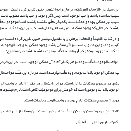
ابن سینا در «الرّسالة العرشیّة» برهان را به اختصار چنین تقریر کرده است: «
باشند، در حالی که وجود ممکنات غیر متناهی محال است؛ بنا بر این، ممکنات به واجب الوجود منتهی می‎شوند» (
و در کتاب «المبدأ و المعاد» برهان را با تفصیل بیشتر چنین تقریر کرده است:
ممکنات، موجود بوده و در آن واجب بالذّات وجود نداشته باشد، این مجموع:
أ: واجب الوجود بالذّات بوده، و هر یک از آحاد آن ممکن الوجود است، در این فر
ب: ممکن الوجود بالذّات بوده، و به علّت نیازمند است، در باره این علّت دو احتمال داده
یکم: در مجموع ممکنات داخل است، در این احتمال، هر یک از آحاد: یا واجب الو
الوجود بالذّات وجودی است که خودش برای موجودیّت کافی است، لازم می‎شود هر یک از آحاد واجب الوجود بالذّات باشد که این خلاف فرض است.
دوم: از مجموع ممکنات خارج بوده، و واجب الوجود بالذّات است.
ثانیا: علّتِ موجود ممکن، ممکن دیگر به نحو دور نیست؛ این مسأله از دو راه تبیین می‎ش
یکم: از طریق دلیل مسأله اوّل؛