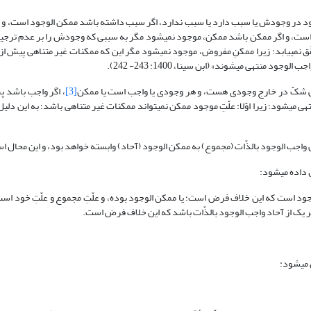
موجود در وجودش یا سبب دارد یا سبب ندارد، اگر سبب داشته باشد ممکن الوجود است، و ا
سبب نداشته باشد واجب الوجود است، پس اگر وجود، واجب باشد مطلوب ثابت است، و اگر ممکن باشد ممکن، موجود نمی‎شود مگر به سبب
سبب نیز ممکن بوده و ممکنات به یکدیگر تعلّق داشته باشند اصلا موجودی تحقّق نمی‎یابد؛ زیرا ممکنِ مفروض، موجود نمی‎شود مگر این ک
ابن سینا، 1400: 243- 242).
 «بی شکّ در خارج وجودی هست، و هر وجودی یا واجب است یا ممکن
[3]
، اگر واجب باشد 
ثابت بوده، و این مطلوب است، و اگر ممکن باشد وجود ممکن به واجب الوجود منتهی می‎شود؛ زیرا اوّلا: علّتِ موجود ممکن نمی‎تواند ممکنا
ض واجب الوجود بالذّات (مجموع) به ممکن الوجود (آحاد) وابسته خواهد بود، و این محال ا
 می‎شود:
جود است که این خلاف فرض است؛ یا ممکن الوجود بوده، و علّتِ مجموع و علّتِ خود اس
ود: