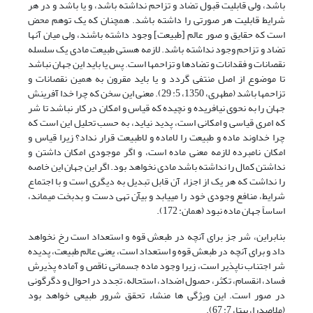
باشد، ولی قابلیت قبول تضاد و تزاحم نداشته باشد، و یا باشد و در هر
شرایط قابلیت هر صورتی را داشته باشد. همچنان که یک توهم محض
است که حقایق و صور عالم [طبیعت] وجود داشته باشند، ولی میان آنها
تضاد و تزاحم وجود نداشته باشد. لازمه هستی طبیعت مادی یک سلسله
نقصانات و فقدانات و تضادها و تزاحم‏ها است. پس یا باید این جهان نباشد
تا موضوع از اصل منتفی گردد و یا باید مقرون به همین نقصانات و
تزاحم‏ها باشد (مطهری، 1350، 5: 29). معنى این سخن که چرا خدا آفرینش
جهان را به نحوی نیافریده و نچیده که قیاس و امکان در کار نباشد تا شر
که امری قیاسی و امکانی است، پدید نیاید، به حسب تحلیل این است که
چرا خداوند ماده و طبیعت را لاماده و لاطبیعت قرار نداد؟ زیرا قیاس و
امکان نامبرده لازمه معنى ماده است، و اگر موجودى امکان داشتن و
نداشتن کمال را نداشته باشد مادى نخواهد بود. اگر این جهان این خاصه
را نداشت که هر یک از اجزاء آن قابل تبدیل به دیگرى است و با اجتماع
شرایط، منافع وجودى خود را مى‏یابد و بى‏آن تهى دست و بدبخت مى‏ماند،
اساساً جهان ماده نبود (همان: 172).
بنابراین، شر جز برای آنچه در طبعش قوه و استعداد است رخ نخواهد
داد و برای آنچه در طبعش قوه و استعداد است، یعنی عالم طبیعت، پدیده
شر اجتناب ناپذیر است، زیرا وجود ماده جسمانی ناقص و آماده پذیرش
فساد، انقسام، تکثر،‌ حصول اضداد، استحاله، تجدد در احوال و دگرگونی
در صور است. این ویژگی ها منشاء تحقق شرور طبیعی خواهد بود
(ملاصدرا، بیتا، 7: 67).