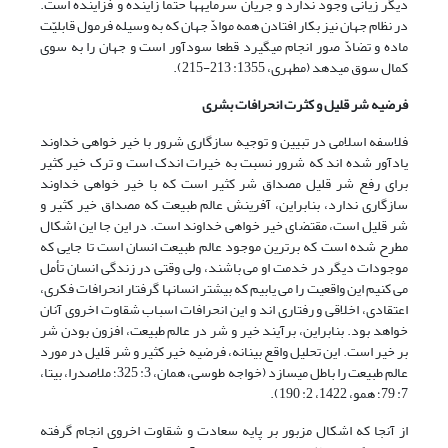
دیگر زیانى وجود ندارد و جریان سرمایه‏ها حتما زاینده و فزاینده است.
در نظام جهان نیز بکار افتادن همه موادّ جهان که به وسیله فرمول قابلیّت
ماده و تضادّ صور انجام مى‏گیرد قطعا سودآور است و جهان را به سوى
کمال سوق مى‏دهد (مطهری، 1355: 213-215).
فرضیه شر قلیل و کثرت انحرافات بشری
فلاسفه اسلامی در تبیین و توجیه سازگاری شرور با خیر خواهی خداوند
یادآور شده اند که شرور نسبت به خیرات اندک است و ترک خیر کثیر
برای رفع شر قلیل مصداق شر کثیر است که با خیر خواهی خداوند
سازگاری ندارد، بنابراین، آفرینش عالم طبیعت که مصداق خیر کثیر و
شر قلیل است، مقتضای خیر خواهی خداوند است. در این جا این اشکال
مطرح شده است که برترین موجود عالم طبیعت انسان است تا جایی که
موجودات دیگر در خدمت او می باشند، ولی وقتی در زندگی انسان تأمل
می کنیم این واقعیت را می یابیم که بیشتر انسان‏ها گرفتار انحرافات فکری،
اعتقادی، اخلاقی و رفتاری اند و این انحرافات اسباب شقاوت اخروی آنان
خواهد بود. بنابراین، برآیند خیر و شر در عالم طبیعت، افزون بودن شر
بر خیر است. این تحلیل واقع بینانه، فرضیه خیر کثیر و شر قلیل در مورد
عالم طبیعت را باطل می‏سازد (خواجه طوسی، همان، 3: 325؛ ملاصدرا، بی‏تا،
7: 79؛ همو، 1422، 2: 190).
از آنجا که اشکال مزبور بر پایه سعادت و شقاوت اخروی انجام گرفته