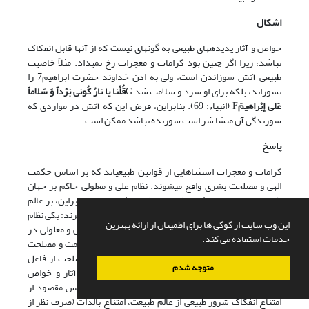
اشکال
خواص و آثار پدیده‏های طبیعی به گونه‏ای نیست که از آنها قابل انفکاک
نباشد، زیرا اگر چنین بود کرامات و معجزات رخ نمی‏داد. مثلاً خاصیت
طبیعی آتش سوزاندن است، ولی به اذن خداوند حضرت ابراهیم7 را
نسوزاند، بلکه برای او سرد و سلامت شد G
قُلْنا یا نارُ کُونی‏ بَرْداً وَ سَلاماً
عَلى‏ إِبْراهیمَ
F (انبیاء: 69). بنابراین، فرض این که آتش در مواردی که
سوزندگی آن منشا شر است سوزنده نباشد ممکن است.
پاسخ
کرامات و معجزات استثناهایی از قوانین طبیعی‏اند که بر اساس حکمت
الهی و مصلحت بشری واقع می‏شوند. نظام علی و معلولی حاکم بر جهان
طبیعت نیز مقتضای حکمت الهی و مصلحت بشری است. بنابراین، بر عالم
طبیعت دو نظام علی و معلولی حاکم است که در طول یکدیگرند: یکی نظام
این وب سایت از کوکی ها برای اطمینان از ارائه بهترین
علی و معلولی در شرایط عادی و طبیعی، و دیگری نظام علی و معلولی در
خدمات استفاده می کند.
شرایط غیر عادی و غیر طبیعی، و هر دو نظام مقتضای حکمت و مصلحت
است. از آنجا که صدور فعل غیر حکیمانه و بر خلاف مصلحت از فاعل
متوجه شدم
حکیم، دانا و توانا محال است، بنابراین، تحقق نیافتن آثار و خواص
پدیده‏های طبیعی در شرایط عادی و طبیعی محال است. پس مقصود از
امتناع انفکاک شرور طبیعی از عالم طبیعت، امتناع بالذات (صرف نظر از