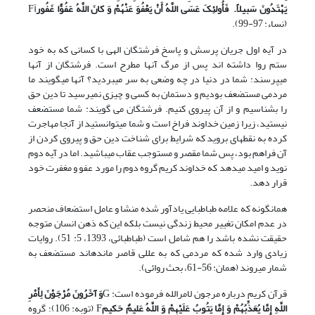
یَهْتَدُونَ سَبیلاً. فَأُولئِکَ عَسَى اللَّهُ أَنْ یَعْفُوَ عَنْهُمْ وَ کانَ اللَّهُ عَفُوًّا غَفُور
اًF
(نساء: 97-99).
در آیه اول جریان پرسش و پاسخ فرشتگان الهی با کسانی که به خود
ستم روا داشته اند پس از مرگ آنها مطرح است. فرشتگان از آنها
می‏پرسند: شما در دنیا در چه وضعی به سر می‏بردید؟ آنها می‏گویند ما
مردمی مستضعف بودیم و دستمان به کسی و چیزی نمی‏رسید تا دین حق
را بشناسیم و از آن پیروی کنیم. فرشتگان می گویند: شما مستضعف
نیستید، زیرا زمین خداوند فراخ است و شما می‏توانستید از آنجا مهاجرت
کرده به نقطه‏ای بروید که شرایط برای شناخت دین حق و پیروی کردن از
آن فراهم بود، پس شما مقصر و مستوجب عقاب می‏باشید. اما در آیه دوم
نوید و امید می‏دهد که خداوند کریم گروه دوم را مورد عفو و مغفرت خود
قرار دهد.
همان‏گونه که علامه طباطبایی یادآور شده منشا و عامل استضعاف منحصر
در عدم امکان تغییر محیط زندگی نیست بلکه این که ذهن انسان متوجه
حقیقت نشده باشد را هم شامل است (طباطبائی، 1393، 5: 51). روایات
زیادی وارد شده که مردمی که به عللی قاصر مانده‏اند مستضعف به
شمار می‏روند (همان: 56-61، بحث روائی).
قرآن کریم درباره مرجون لامرالله فرموده است: G
وَ آخَرُونَ مُرْجَوْنَ لِأَمْرِ
اللَّهِ إِمَّا یُعَذِّبُهُمْ وَ إِمَّا یَتُوبُ عَلَیْهِمْ وَ اللَّهُ عَلیمٌ حَکیم
F‏ (توبه: 106)؛ گروه