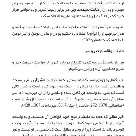
از خدا بلکه از قدرتى در مقابل خدا مى‏دانند، خداوند از وضع موجود رنج
مى‏برد و به آن رضایت نمى‏دهد ولى در برابر رقیب شریر و بدخواهى قرار
دارد که برخلاف میل او فسادها و تباهی ها ایجاد مى‏کند.
«ثنویّه» نتوانسته‏اند اعتقاد به قدرت نامتناهى و اراده مسلّط خدا و قضا و
قدر بى‏رقیب او را توأم با اعتقاد به حکیم بودن و عادل بودن و خیر بودن
خدا حفظ کنند (همان: 157).
حقیقت و اقسام خیر و شر
قبل از پاسخ‏گویی به شبهه ثنویان در باره شرور لازم است حقیقت خیر و
شر و مصادیق آن دو را بررسی کنیم.
خیر کمالی وجودی است که هر شیئی به مقتضای طبعش آن را می پسندد
و طلب می کند. حال یا کمال اول است که وجود شیء است یا کمال ثانی
است که شیء به واسطه آن کامل شده و نقصی را از آن می‏زداید. اما شر
مقابل آن است، یعنی یا عدم ذات شیء است یا عدم کمال شیء است
(طباطبائی، 1378: 272؛ ملاصدرا، بی‏تا، 7: 58؛ میرداماد، 1367: 428).
خیر مطلق که همه به مقتضای طبع خود خواهان آن هستند، و به واسطه
آنچه از او افاضه می شود کمالات وجود خود را به دست می آورند واجب
الوجود بالذات است، زیرا او وجود مطلق است که نقصی در او نیست و نور
و جمال محض است (میرداماد، همان: 430؛ ملاصدرا، همان، 7: 58).