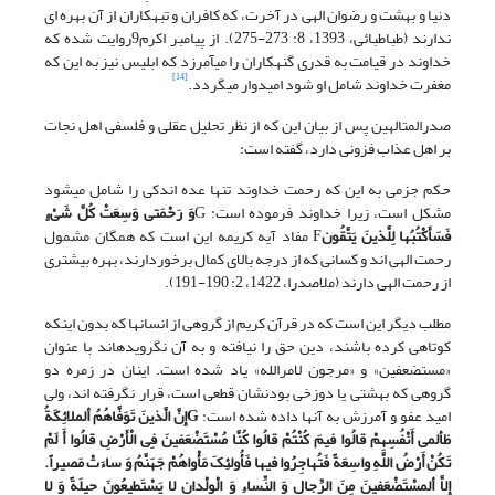
دنیا و بهشت و رضوان الهی در آخرت، که کافران و تبهکاران از آن بهره ای
ندارند (طباطبائی، 1393، 8: 273-275). از پیامبر اکرم9روایت شده که
خداوند در قیامت به قدری گنهکاران را می‏آمرزد که ابلیس نیز به این که
[14]
مغفرت خداوند شامل او شود امیدوار می‏گردد.
صدرالمتالهین پس از بیان این که از نظر تحلیل عقلی و فلسفی اهل نجات
بر اهل عذاب فزونی دارد، گفته است:
حکم جزمی به این که رحمت خداوند تنها عده اندکی را شامل می‏شود
مشکل است، زیرا خداوند فرموده است: G
وَ رَحْمَتی‏ وَسِعَتْ کُلَّ شَیْ‏ءٍ
فَسَأَکْتُبُها لِلَّذینَ یَتَّقُون
F‏ مفاد آیه کریمه این است که همگان مشمول
رحمت الهی اند و کسانی که از درجه بالای کمال برخوردارند، بهره بیشتری
از رحمت الهی دارند (ملاصدرا، 1422، 2: 190-191).
مطلب دیگر این است که در قرآن کریم از گروهی از انسان‏ها که بدون اینکه
کوتاهی کرده باشند، دین حق را نیافته و به آن نگرویده‏اند با عنوان
«مستضعفین» و «مرجون لامرالله» یاد شده است. اینان در زمره دو
گروهی که بهشتی یا دوزخی بودنشان قطعی است، قرار نگرفته اند، ولی
امید عفو و آمرزش به آنها داده شده است:
G
إِنَّ الَّذینَ تَوَفَّاهُمُ ألملائِکَةُ
ظألمی‏ أَنْفُسِهِمْ قالُوا فیمَ کُنْتُمْ قالُوا کُنَّا مُسْتَضْعَفینَ فِی الْأَرْضِ قالُوا أَ لَمْ
تَکُنْ أَرْضُ اللَّهِ واسِعَةً فَتُهاجِرُوا فیها فَأُولئِکَ مَأْواهُمْ جَهَنَّمُ وَ ساءَتْ مَصیراً.
إِلاَّ ألمسْتَضْعَفینَ مِنَ الرِّجالِ وَ النِّساءِ وَ الْوِلْدانِ لا یَسْتَطیعُونَ حیلَةً وَ لا