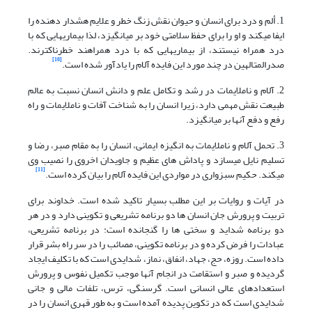
1. ألم و درد برای انسان و حیوان نقش زنگ خطر و علایم هشدار دهنده را
ایفا می‏کند و او را برای حفظ سلامتی خود بر می‏انگیزد، لذا بیماری‏هایی که با
درد همراه نیستند، از بیماری‏هایی که با درد همراهند خطرناک‏ترند.
[10]
صدرالمتالهین در چند مورد این فایده آلام را یادآور شده است.
2. آلام و ناملایمات در رشد و تکامل علم و دانش انسان نسبت به عالم
طبیعت نقش مهمی دارد، زیرا انسان را به شناخت آفات و ناملایمات و راه
رفع و دفع آنها بر می‏انگیزد.
3. تحمل آلام و ناملایمات به انگیزه ایمانی، انسان را به مقام صبر، رضا و
تسلیم نایل می‏سازد و پاداش های عظیم و جاویدان اخروی را نصیب وی
[11]
می‏کند. حکیم سبزواری در مواردی این فایده آلام را بیان کرده است.
در آیات و روایات بر این مطلب بسیار تاکید شده است. خداوند برای
تربیت و پرورش جان انسان ها دو برنامه تشریعی و تکوینی دارد و در هر
دو برنامه شداید و سختی ها را گنجانده است: در برنامه تشریعی،
عبادات را فرض کرده و در برنامه تکوینی، مصائب را در سر راه بشر قرار
داده است. روزه، حج، جهاد، انفاق، نماز، شدایدی است که با تکلیف ایجاد
گردیده و صبر و استقامت در انجام آنها موجب تکمیل نفوس و پرورش
استعدادهای عالی انسانی است. گرسنگی، ترس، تلفات مالی و جانی
شدایدی است که در تکوین پدیده آمده است و به طور قهری انسان را در