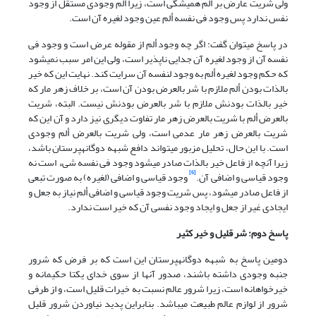
ولی شریت عارض بر ألم همیشگی است، زیرا ألم وجودی مستقل از وجود
نفس ندارد پس وجود فی نفسه ألم عین وجود لغیره آن است.
در پاسخ می‏توان گفت: اگر چه وجود ألم از مقوله عرض است و وجود فی
نفسه آن از وجود لغیره آن جدایی ناپذیر است، ولی این امر سبب نمی‏شود
که حکم وجود لغیره ألم به وجود لنفسه آن سرایت کند. نهایت این که خیر
بالذات بودن ألم ملازم با شر بالعرض بودن آن است، بر خلاف زهر مار که
خیر بالذات بودنش ملازم با شر بالعرض بودنش نیست. البته، شریت
بالعرض ألم با شریت بالعرض زهر مار تفاوت دیگری نیز دارد و آن این که
شریت بالعرض زهر مار عدمی است، ولی شریت بالعرض ألم وجودی
است. با این حال، تحلیل مزبور می‏تواند دافع شبهه دوگانه‏پرستان باشد،
زیرا آنچه از فاعل خیر بالذات صادر می‏شود وجود فی نفسه شیء است نه
[6]
وجود قیاسی و اضافی آن.
وجود قیاسی و اضافی (لغیره) به صورت تبعی
از فاعل صادر می‏شود، پس شریت وجود قیاسی و اضافی ألم نیاز به جعل و
ایجادی غیر از جعل و ایجاد وجود نفسی آن که خیر است ندارد.
پاسخ دوم: شر قلیل و خیر کثیر
دومین پاسخ به شبهه دوگانه‏پرستان این است که بر فرض که شرور
جنبه وجودی داشته باشند، صدور آنها از سوی خدای یکتا حکیمانه و
خیرخواهانه است، زیرا شرور عالم نسبت به خیرات قلیل است، و از طرفی
شرور از لوازم عالم طبیعت می‏باشد. بنابراین پدید نیاوردن شرور قلیل