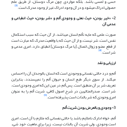
حسی و لمسی باشد. بلکه مواردی چون مرگ دوستان، از طریق علم
[3]
حصولی ادراک می‏شود و در آن وجود ادراک غیر از وجود مدرک است.
2- «خیر بودن» حیث نعتی و وجودی ألم و «شر بودن» حیث انطباعی و
عدمی آن
صورت علمی که مایه تألم انسان می‏باشد، از آن حیث که سبب استکمال
نفس است، شر نیست، و از آن حیث که با واقعیت مدرک که عبارت است
از قطع عضو و زوال اتصال [یا مرگ دوستان] انطباق دارد، امری عدمی و
[4]
شر است.
ارزیابی و نقد
ألم و درد حالتی نفسانی و وجودی است که انسان بالوجدان آن را احساس
می‏کند. از سوی دیگر طبع انسان و حیوان ألم را نمی‏پسندد، بنابراین
تعریف شر بر آن منطبق است. پس ألم در عین این که امری وجودی است،
شر است. صدرالمتالهین در شرح اصول کافی، شریت ألم را به عنوان
[5]
امری وجودی که شر بالذات است پذیرفته است.
3- وجودی و بالعرض بودن شریت ألم
ألم، خواه ادارک ناملایم باشد یا حالتی نفسانی که ملازم با آن است، امری
است وجودی، ولی شریت آن بالذات نیست، زیرا برای ماهیت خود شیء