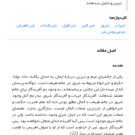
تبیین و تحلیل شده‏اند.
کلیدواژه‌ها
خیرات
شرور
خیر کثیر
شر قلیل
شر بالذات
شر بالعرض
عدمی بودن شر
اصل مقاله
مقدمه
یکی از چالش‏های مهم و دیرین درباره ایمان به خدای یگانه، دانا، توانا،
حکیم و خیرخواه مربوط به شرور در عالم طبیعت است. دوگانه پرستان
که از عهده حلّ این چالش برنیامده‏اند، به وجود دو آفریدگار برای عالم
معتقد شده‏اند: آفریدگار خیرات و آفریدگار شرور. به زعم آنان وجود
شرور در عالم طبیعت با کمال مطلق بودن خدا که علم، قدرت، حکمت و
خیرخواهی از بارزترین صفات کمال اوست، سازگاری ندارد. مقتضای
صفات مزبور این است که در جهان شرّی وجود نداشته باشد، ولی در
عالم شرور موجود است، پس آنها آفریده خدای متعال نخواهند بود. پس
آفریدگار شرور غیر از خداوند است که از او با عنوان اهریمن یا ظلمت
تعبیر می‏شود (سبزواری، بی‏تا: 222).