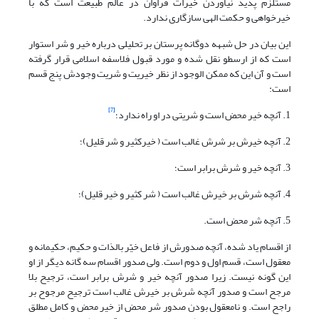
مستلزم پدید نیاوردن خیرات فراوان در عالم طبیعت است که با
خیرخواهی و حکمت الهی سازگاری ندارد.
این بیان در حل شبهه دوگانه پرستان بر تحلیلی درباره خیر و شر استوار
است که از ارسطو نقل شده و مورد قبول فلاسفه اسلامی قرار گرفته
است و آن این که ممکن الوجود از نظر خیریت و شریت وجودش پنج قسم
است:
[7]
1. آنچه خیر محض است و شریتی در او راه ندارد؛
2. آنچه خیرش بر شرش غالب است ( خیرکثیر و شر قلیل)؛
3. آنچه خیر و شرش برابر است؛
4. آنچه شرش بر خیرش غالب است ( شر کثیر و خیر قلیل)؛
5. آنچه شر محض است.
از اقسام یاد شده، آنچه صدورش از فاعل خیّر بالذات و حکیم، حکیمانه و
معقول است، قسم اول و دوم است. ولی صدور اقسام سه گانه دیگر از او
این گونه نیست. زیرا صدور آنچه خیر و شرش برابر است، ترجیح بلا
مرجح است و صدور آنچه شرش بر خیرش غالب است ترجیح مرجوح بر
راجح است. و نامعقول بودن صدور شر محض از خیر محض و کامل مطلق