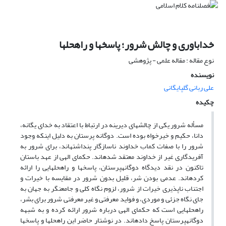
خداباوری و چالش شرور؛ پاسخ‏ها و راه‏حل‏ها
نوع مقاله : مقاله علمی - پژوهشی
نویسنده
علی ربانی گلپایگانی
چکیده
مسأله شرور یکی از چالش‏های دیرینه در ارتباط با اعتقاد به خدای یگانه،
دانا، حکیم و خیرخواه بوده است. دوگانه پرستان به دلیل اینکه وجود
شرور را با صفات کماب خداوند ناسازگار پنداشته‏اند، برای شرور به
آفریدگاری غیر از خداوند معتقد شده‏اند. حکمای الهی از عهد باستان
تاکنون در نقد دیدگاه دوگانه‏پرستان، پاسخ‏ها و راه‏حل‏هایی را ارائه
کرده‏اند. عدمی بودن شر، قلیل بدون شرور در مقایسه با خیرات و
اجتناب ناپذیری خیرات از شرور، لزوم نگاه کلی و جامع‏نگر به جهان به
جای نگاه جزئی و موردی، و فواید معرفتی و غیر معرفتی شرور برای بشر،
راه‏حل‏هایی است که حکمای الهی درباره شرور ارائه کرده و به شبهه
دوگانه‏پرستان پاسخ داده‏اند. در نوشتار حاضر این راه‏حل‏ها و پاسخها