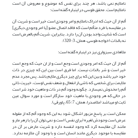
ناملایم نمی باشد، هر چند برای نفس که موضوع و معروض آن است
ناملایم است. محقق طوسی در این‏باره گفته است:
ألم از آن حیث که ادراک ناملایم و امر وجودی است خیر است و شریت آن
در مقایسه با فرد متألم است که فاقد اتصال عضو [یا امر وجودی دیگری]
است که شانیت واجد بودن آن را دارد. بنابراین، شریت ألم بالعرض است
نه بالذات (خواجه طوسی، همان، 3: 320).
ملاهادی سبزواری نیز در این‏باره گفته است:
ألم از آن حیث که امر وجودی است وجع است و از ان حیث که وجع است
خیر است و شر بالذات نیست. اما فرق است بین این که چیزی در ذات
خود خیر باشد و بین این که برای چیز دیگری ملایم باشد. پس مجرد عدم
ملایمت برای شخصی که ناشی از انفعال و ضعف نفس اوست، خیریت ذاتی
ألم را مخدوش نمی‏سازد. چگونه وجود ألم در ذات و ماهیت خود شر است
در حالی که هر وجودی با ماهیت خود سازگار است و مورد سوال عین
ثابت او می‏باشد (ملاصدرا، همان، 7: 65، پاورقی).
ممکن است بر پاسخ مزبور اشکال شود به این که وجود ألم که از مقوله
عرض است وجودش لغیره (برای نفس) است و نمی توان آن را با زهر مار و
مانند آن مقایسه کرد که وجود لنفسه دارد و شریت عارض بر آن در
مقایسه با موجود دیگری مانند انسان است و با وجود آن ملازمه ندارد.