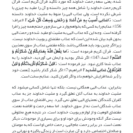
شده، یعنی سعه رحمت خداوند که مورد تاکید قرآن کریم است. قرآن
کریم رحمت خداوند را شامل همه چیز دانسته و آن را مقید به چیزی یا
شرطی نکرده است، ولی عذاب الهی را منوط به مشیت خداوند دانسته
است: G
عَذابی‏ أُصیبُ بِهِ مَنْ أَشاءُ وَ رَحْمَتی‏ وَسِعَتْ کُلَّ شَیْ‏ء
F (اعراف:
156)؛ عذابم را به کسی که بخواهم وارد می سازم و رحمتم همه چیز را فرا
گرفته است. وجه این که عذاب الهی به مشیت او مقید شده و رحمت الهی
بدون قید بیان شده این است که عذاب مقتضای ربوبیت خداوند نیست،
زیرا اگر چنین بود باید همگانی باشد، بلکه مقتضی عذاب از سوی معذبین
است. قرآن کریم فرموده است: G
ما یَفْعَلُ اللَّهُ بِعَذابِکُمْ إِنْ شَکَرْتُمْ وَ
آمَنْتُم‏
F (نساء:147)؛ اگر شاکر بودید و ایمان می آوردید، خداوند را به
عذاب شما کاری نبود. نیز فرموده است: G
لَئِنْ شَکَرْتُمْ لَأَزیدَنَّکُمْ وَ لَئِنْ
کَفَرْتُمْ إِنَّ عَذابی‏ لَشَدید
F (ابراهیم:7)؛ اگر شکر گذار باشید [نعمت خود
را] بر شما افزایش خواهم داد و اگر کفران کنید، عذابم سخت است.
بنابراین، عذاب الهی همگانی نیست، بلکه تنها شامل کسانی می‏شود که
مشیت خداوند به عذاب آنان تعلق گیرد و مشیت خداوند جز به عذاب
کفران کنندگان نعمت‏های الهی تعلق نمی گیرد. پس اقتضای عذاب از سوی
عذاب شدگان است نه از سوی خداوند. اما سعه رحمت و افاضه نعمت،
مقتضای الوهیت و از لوازم ربوبیت خداوند است، در نتیجه هیچ مخلوقی
نیست مگر آنکه وجودش برای خود او و برای بسیاری از موجودات دیگر
نعمت است. در برابر رحمت عام الهی، رحمت خاص او است که به مومنان
و صالحان اختصاص دارد و آن عبارت است از زندگی پاکیزه و نورانی در