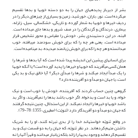
بشر از دیرباز پدیده‏‏های جهان را به دو دسته خوب‏ها و بدها تقسیم
می‏کرده است. نور، باران، خورشید، زمین و بسیاری از چیزهای دیگر را در
ردیف خیرها و خوب‏ها به شمار آورده، و تاریکی، خشک‏سالی، سیل، زلزله،
بیماری، درندگان و گزندگان را در صف شرور و بدها جای می‏داده است.
البته، در این دسته‏بندی بشر، خودش را مقیاس و محور تشخیص قرار
می‏داده است، یعنی هر چه را که برای خویش سودمند می‏یافته، خوب
می‏دانسته و هر چه را که برای خویش زیان‏مند می‏دیده، بد می‏نامیده است.
براى انسان‏هاى پیشین این اندیشه پیدا شده است که آیا بدها و شرها را
همان کسى مى‏آفریند که خوب‏ها و خیرها را پدید آورده است؟ یا آنکه خوب‏ها
را یک مبدأ ایجاد مى‏کند و شرها را مبدأى دیگر؟ آیا خالق نیک و بد یکى
است، یا جهان دو مبدأ و دو آفریننده دارد؟
گروهى چنین حساب کردند که آفریننده، خودش یا خوب است و نیک
خواه، و یا بد است و بدخواه. اگر خوب باشد بدها را نمى‏آفریند، و اگر بد
باشد خوب‏ها و خیرها را ایجاد نمى‏کند. از این استدلال، چنین نتیجه گرفتند
که جهان دو مبدأ و دو آفریدگار دارد (ثنویّت) (مطهری، 1355: 78-79).
در واقع ثنویّه خواسته‏اند خدا را از بدى تبرئه کنند، او را به‏ شریک
داشتن متهم کرده‏اند. در نظر ثنویّه، که جهان را به دو قسمت نیک و بد
تقسیم کرده‏اند و وجود بدی‏ها را زائد بلکه زیان‏بار مى‏دانند و قهراً آنها را نه