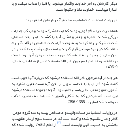
دیگر کارشان به امر خداوند واگذار می‏شود، یا آنها را عذاب می‏کند و یا
آنها را می‏بخشد، خداوند دانا و حکیم است.
در روایت آمده است که امام محمد باقر7 درباره این آیه فرمود:
همانا در صدر اسلام قومی بودند که ابتدا مشرک بودند و مرتکب جنایات
بزرگی شدند، حمزه و جعفر و امثال آنها را کشتند. اینها بعد مسلمان
شدند، شرک را رها کردند و به توحید گراییدند، اما ایمان در قلب آنها راه
نیافت که در زمره مومنین قرار گیرند و استحقاق بهشت پیدا کنند و در
عین حال از جحود و عناد هم که موجب معذب بودن آنها بود دست
برداشته بودند. اینها «مرجون لامر الله» هستند (نقل از طباطبائی، همان،
9: 406).
هر چند از آیه مرجون لامر الله استفاده می‏شود که درباره آنها خوب است
گفته شود کار اینها با خداست، ولی از لحن آیه مستضعفین اشاره به
شمول عفو و مغفرت الهی استنباط می‏شود. آنچه مجموعا استفاده می‏شود
این است که مردمی که به شکلی قصور داشته‏اند نه تقصیر، عذاب
نخواهند شد (مطهری، 1355: 396).
در روایات، انسان‏ها در مساله ولایت و امامت اهل بیت: به سه گروه: مومن،
کافر و ضال تقسیم شده و آمده است که امر دسته سوم از نظر عقوبت یا
[15]
بخشش به مشیت الهی وابسته است.
از امام کاظم7 روایت شده که