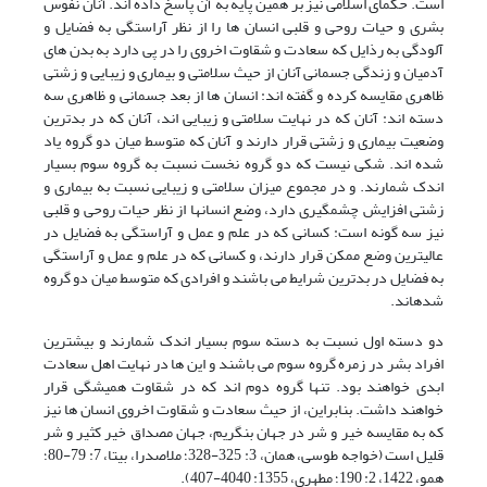
است. حکمای اسلامی نیز بر همین پایه به آن پاسخ داده اند. آنان نفوس
بشری و حیات روحی و قلبی انسان ها را از نظر آراستگی به فضایل و
آلودگی به رذایل که سعادت و شقاوت اخروی را در پی دارد به بدن های
آدمیان و زندگی جسمانی آنان از حیث سلامتی و بیماری و زیبایی و زشتی
ظاهری مقایسه کرده و گفته اند: انسان ها از بعد جسمانی و ظاهری سه
دسته اند: آنان که در نهایت سلامتی و زیبایی اند، آنان که در بدترین
وضعیت بیماری و زشتی قرار دارند و آنان که متوسط میان دو گروه یاد
شده اند. شکی نیست که دو گروه نخست نسبت به گروه سوم بسیار
اندک شمارند. و در مجموع میزان سلامتی و زیبایی نسبت به بیماری و
زشتی افزایش چشم‏گیری دارد، وضع انسان‏ها از نظر حیات روحی و قلبی
نیز سه گونه است: کسانی که در علم و عمل و آراستگی به فضایل در
عالی‏ترین وضع ممکن قرار دارند، و کسانی که در علم و عمل و آراستگی
به فضایل در بدترین شرایط می باشند و افرادی که متوسط میان دو گروه
شده‏اند.
دو دسته اول نسبت به دسته سوم بسیار اندک شمارند و بیشترین
افراد بشر در زمره گروه سوم می باشند و این ها در نهایت اهل سعادت
ابدی خواهند بود. تنها گروه دوم اند که در شقاوت همیشگی قرار
خواهند داشت. بنابراین، از حیث سعادت و شقاوت اخروی انسان ها نیز
که به مقایسه خیر و شر در جهان بنگریم، جهان مصداق خیر کثیر و شر
قلیل است (خواجه طوسی، همان، 3: 325-328؛ ملاصدرا، بی‏تا، 7: 79-80؛
همو، 1422، 2: 190؛ مطهری، 1355: 4040-407).