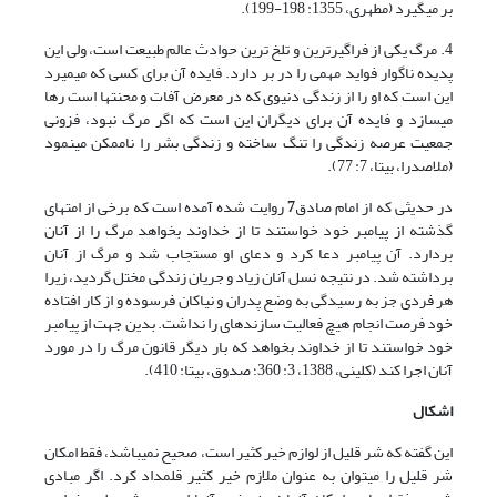
بر می‏گیرد (مطهری، 1355: 198-199).
4. مرگ یکی از فراگیرترین و تلخ ترین حوادث عالم طبیعت است، ولی این
پدیده ناگوار فواید مهمی را در بر دارد. فایده آن برای کسی که می‏میرد
این است که او را از زندگی دنیوی که در معرض آفات و محنت‏ها است رها
می‏سازد و فایده آن برای دیگران این است که اگر مرگ نبود، فزونی
جمعیت عرصه زندگی را تنگ ساخته و زندگی بشر را ناممکن می‏نمود
(ملاصدرا، بی‏تا، 7: 77).
در حدیثی که از امام صادق
7
روایت شده آمده است که برخی از امت‏های
گذشته از پیامبر خود خواستند تا از خداوند بخواهد مرگ را از آنان
بردارد. آن پیامبر دعا کرد و دعای او مستجاب شد و مرگ از آنان
برداشته شد. در نتیجه نسل آنان زیاد و جریان زندگی مختل گردید، زیرا
هر فردی جز به رسیدگی به وضع پدران و نیاکان فرسوده و از کار افتاده
خود فرصت انجام هیچ فعالیت سازنده‏ای را نداشت. بدین جهت از پیامبر
خود خواستند تا از خداوند بخواهد که بار دیگر قانون مرگ را در مورد
آنان اجرا کند (کلینی، 1388، 3: 360؛ صدوق، بی‏تا: 410).
اشکال
این گفته که شر قلیل از لوازم خیر کثیر است، صحیح نمی‏باشد، فقط امکان
شر قلیل را می‏توان به عنوان ملازم خیر کثیر قلمداد کرد. اگر مبادی