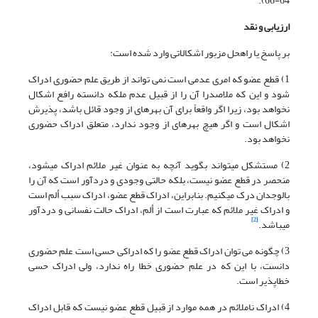
64-66).
ارزیابی و نقد
بر پاسخ یا راه‏حل مزبور اشکالاتی وارد شده است:
1) قطع عضو که امری عدمی است نمی تواند از طریق علم حضوری ادراک
شود و این که ملاصدرا آن را از قبیل عدم ملکه دانسته رافع اشکال
نخواهد بود، زیرا اگر واقعاً برای آن بهره‏ای از وجود قائل باشد، پذیرش
اشکال است و اگر هیچ بهره‏ای از وجود ندارد، متعلق ادراک حضوری
نخواهد بود.
2) مستشکل می‏تواند بگوید آنچه به عنوان غیر ملائم ادراک می‏شود،
منحصر در قطع عضو نیست، بلکه حالتی وجودی و دردآور است که آن را
بالوجدان درک می‏کنیم. بنابراین، ادراک قطع عضو، ادراک سبب ألم است
و ادراک غیر ملائم که عبارت است از ألم، ادراک حالت نفسانی و دردآور
[2]
می‏باشد.
3) چگونه می توان ادراک قطع عضو را که ادراکی حسی است علم حضوری
دانست، با این که در علم حضوری خطا راه ندارد، ولی ادراک حسی
خطاپذیر است.
4) ادراک ناملائم در همه موارد از قبیل قطع عضو نیست که قابل ادراک