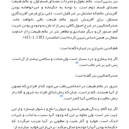
نیز بدیهی است. عالم عقول و مجردات مصداق قسم اول، و عالم طبیعت
مصداق قسم دوم است. با توجه به حکیمانه و خیرخواهانه بودن
آفرینش عالم که مشتمل بر شر قلیل است، جایی برای فرض آفریدگاری
مستقل برای آفرینش شرور عالم طبیعت باقی نخواهد ماند.
صدرالمتالهین در شرح اصول کافی، پس از اذعان به وجودی بودن شریت
ألم، صدور آن و دیگر مصادیق و مظاهر شر در عالم طبیعت را از خداوند
متعال بر همین اساس تبیین کرده است (ملاصدرا، 1383، 1: 415).
قطب‏الدین شیرازی در این‏باره گفته است:
اگر چه بیماری و درد بسیار است، ولی صحت و سلامتی بیشتر از آن است،
[8]
پس خیر بر شر غالب است.
صدرالمتالهین نیز گفته است:
شرور در عالم طبیعت در اشخاصی یافت می شود که از افرادی که مصون
از آنها هستند، کم تر است، چنان که زمان ابتلای افراد به شرور و آفات از
[9]
زمان عافیت و سلامتی آنها کمتر است.
اگر چه آلام، زندگی طبیعی انسان و حیوان را تلخ و دشوار می‏سازد و از این
جهت شر است، ولی علاوه بر این که وجود آنها نسبت به لذات و خیرات
اندک است، فواید و آثار مثبت و مطلوبی بر آنها مترتب می‏گردد که
حکیمانه بودن آنها را موجه و مدلل می‏کند؛ برخی از این فواید عبارتند از: