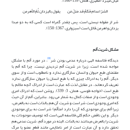
میان مى‏برد (مطهری، همان: 159-160).
الشرّ اعدام فَکَمْ قد ضلّ مَن یقول بالیزدان ثُمّ الأهرمن
شر از مقوله نیستی است، پس چقدر گمراه است کسی که به دو مبدا
یزدان و اهرمن قائل است (سبزواری، 1367: 150).
مشکل شریت ألم
[1]
دیدگاه فلاسفه الهی درباره عدمی بودن شر
، در مورد ألم با مشکل
مواجه شده است، زیرا در شریت ألم تردیدی نیست، چرا که ألم با
مقتضای طبع حیوان و انسان سازگاری ندارد و نامطلوب است و از سوی
دیگر، ألم را به ادراک چیزی که با طبع انسان یا حیوان سازگاری ندارد
تعریف کرده‏اند، در مقابل لذت که عبارت است از ادراک آنچه ملائم با
طبع است (خواجه طوسی، همان، 3: 339). روشن است که ادراک امری
وجودی است و از صفات کمال به شمار می رود. بنابراین، ألم از آن حیث
که امری وجودی است شر است و شریت آن هم بالذات است نه بالعرض،
زیرا ألم برای موجودی که آن را دارد (متألّم) شر است نه برای موجودی
دیگر. و این ناقض حکم کلی فلاسفه الهی است که توصیف موجودات به
شریت را بالعرض می‏دانند نه بالذات. البته در مورد ألم، شریت عدمی هم
تحقق دارد و آن عبارت است از امر ناملایمی مانند قطع عضو یا مرگ