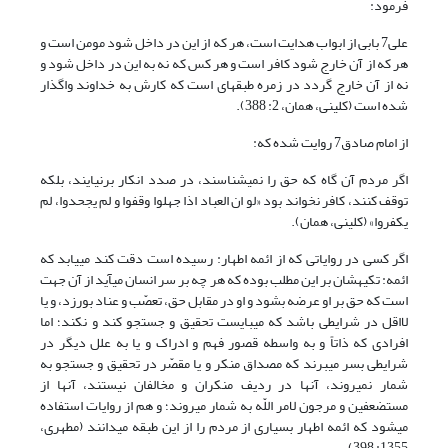
فرمود:
علی7 بابی از ابواب هدایت است، هر که از این در داخل شود مومن است و
هر که از آن خارج شود کافر است و هر کس که نه به این در داخل شود و
نه از آن خارج گردد در زمره طبقه‏ای است که کارش به خداوند واگذار
شده است (کلینی، همان، 2: 388).
از امام صادق7 روایت شده که:
اگر مردم آن گاه که حق را نمی‏شناسند، در صدد انکار برنیایند، بلکه
توقف کنند، کافر نخواند بود «لو ان العباد اذا جهلوا وقفوا و لم یجحدوا، لم
یکفروا» (کلینی، همان).
اگر کسی در روایاتی که از ائمه اطهار: رسیده است دقت کند مى‏یابد که
ائمه: تکیه‏شان بر این مطلب بوده که هر چه بر سر انسان مى‏آید از آن جهت
است که حق بر او عرضه بشود و او در مقابل حق، تعصّب و عناد بورزد، و یا
لااقل در شرایطى باشد که مى‏بایست تحقیق و جستجو کند و نکند؛ اما
افرادى که ذاتاً و به واسطه قصور فهم و ادراک و یا به علل دیگر در
شرایطى بسر مى‏برند که مصداق منکر و یا مقصّر در تحقیق و جستجو به
شمار نمى‏روند، آنها در ردیف منکران و مخالفان نیستند، آنها از
مستضعفین و مرجون لامر اللّه به شمار مى‏روند؛ و هم از روایات استفاده
مى‏شود که ائمه اطهار بسیارى از مردم را از این طبقه مى‏دانند (مطهری،
1355: 398).