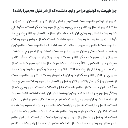
چرا طبیعت به گونه‏ای طراحی و ایجاد نشده که از شر قلیل هم مبرا باشد؟
شرور از لوازم عالم طبیعت است و پیرایش آن از شرور ناممکن است، زیرا
منشا شرور انفعال و تاثیر پذیری موجودی از موجود دیگر است به گونه‏ای
که وجود یا کمال وجودی آن را خدشه‏دار سازد. انفعال و تاثیرپذیری به
گونه مزبور منوط به وجود ماده و قابلیت است که از خواص موجودات
عالم طبیعت (عالم جسم و جسمانیات) می‏باشد. لذا عالم طبیعت، عالم کون
و فساد است یعنی میان صور عالم طبیعت تضاد و تزاحم رخ می‏دهد،
صورتی در صورت دیگر تاثیر می‏کند و صورتی از صورت دیگر تاثیر
می‏پذیرد و بالعکس. مثلاً پدیده آب که مرکب از ماده و صورت است، از
جنبه مادی و قابلی از پدیده آتش تاثیر می‏پذیرد و گرم می‏شود و از جنبه
صوری بر آتش تاثیر می‏گذارد و آن را خاموش می‏کند. شرور عالم طبیعت
از همین ویژگی یعنی تاثیر و تاثر و فعل و انفعال در موجودات طبیعی پدید
می‏آیند. این خاصیت از عالم طبیعت قابل انفکاک نیست. موجودی که از
ویژگی مزبور پیراسته باشد و کون و فساد در آن راه نداشته باشد، مجرد
از ماده است و آن موجودی است که هر چه به امکان عام برایش ممکن
است، بالفعل داراست. فرض این است که عالم مجرد از ماده موجود شده
است. اکنون بحث درباره وجود عالم طبیعت است، عالمی که ماده و
استعداد و فعل و انفعال از خواص و لوازم لاینفک آن است. امر این عالم
دایر مدار وجود و عدم است. از آنجا که عدم آن – به دلیل این که مستلزم