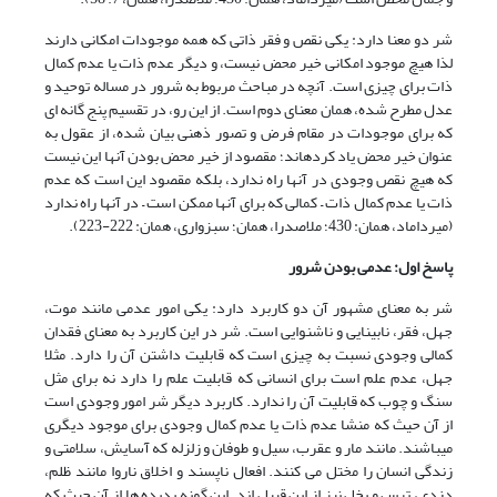
شر دو معنا دارد: یکی نقص و فقر ذاتی که همه موجودات امکانی دارند
لذا هیچ موجود امکانی خیر محض نیست، و دیگر عدم ذات یا عدم کمال
ذات برای چیزی است. آنچه در مباحث مربوط به شرور در مساله توحید و
عدل مطرح شده، همان معنای دوم است. از این رو، در تقسیم پنج گانه ای
که برای موجودات در مقام فرض و تصور ذهنی بیان شده، از عقول به
عنوان خیر محض یاد کرده‏اند؛ مقصود از خیر محض بودن آنها این نیست
که هیچ نقص وجودی در آنها راه ندارد، بلکه مقصود این است که عدم
ذات یا عدم کمال ذات – کمالی که برای آنها ممکن است – در آنها راه ندارد
(میرداماد، همان: 430؛ ملاصدرا، همان؛ سبزواری، همان: 222-223).
پاسخ اول: عدمی بودن شرور
شر به معنای مشهور آن دو کاربرد دارد: یکی امور عدمی مانند موت،
جهل، فقر، نابینایی و ناشنوایی است. شر در این کاربرد به معنای فقدان
کمالی وجودی نسبت به چیزی است که قابلیت داشتن آن را دارد. مثلا
جهل، عدم علم است برای انسانی که قابلیت علم را دارد نه برای مثل
سنگ و چوب که قابلیت آن را ندارد. کاربرد دیگر شر امور وجودی است
از آن حیث که منشا عدم ذات یا عدم کمال وجودی برای موجود دیگری
می‏باشند. مانند مار و عقرب، سیل و طوفان و زلزله که آسایش، سلامتی و
زندگی انسان را مختل می کنند. افعال ناپسند و اخلاق ناروا مانند ظلم،
دزدی، ترس و بخل نیز از این قبیل اند. این گونه پدیده ها از آن حیث که