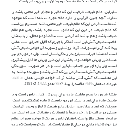
ترک خیر کثیر است – حکیمانه نیست، وجود آن ضروری و حتمی است.
بنابراین، عالم طبیعت ظرفیت این که مظهر و مجلای خیر محض باشد را
ندارد، آنچه چنین ظرفیتی را دارد عالم مجردات تامه است که موجود
شده است. فرض این که عالم طبیعت خیر محض باشد، مستلزم این است
که عالم طبیعت در عین این که مادی است مجرد باشد، یعنی هم عالم
طبیعت باشد و هم نباشد که فرضی است تناقض‏آلود و محال. از باب مثال
خاصیت طبیعی آتش این است که اگر با چیزی که قابل احتراق است تماس
پیدا کند آن را می‏سوزاند. گرما، روشنایی و سوزندگی خواص طبیعی آتش
است که منشا خیرات بسیاری در زندگی انسان است. ولی در مواردی نیز
منشا ضرر و زیان خواهد بود. بخشی از این ضرر و زیان ها قابل پیشگیری
است، ولی پاره ای نیز اجتناب ناپذیر است و در هر صورت، سوزندگی
خاصیت طبیعی آتش است، فرض این که آتش باشد و سوزنده نباشد، به
این معناست که آتش، آتش نباشد (ر.ک. خواجه طوسی، همان، 3: 328؛
میرداماد، همان: 434؛ ملاصدرا، بی‏تا، 7: 78؛ همو، 1422، 2: 191).
منشا شرور، یا عدم قابلیت ماده برای پذیرش کمال خاص است و یا
قابلیت ماده برای تضاد است. این دو خاصیت از ماده تفکیک‏ناپذیر است،
همچنان که تضاد میان صور حقایق عالم طبیعت از لوازم وجود آنهاست.
هستی در مراتب نزول خود طبعاً با نقصانات و فقداناتی همراه است. هر
مرتبه از هستی ملازم است با فقدان خاص. هر یک از مواد و صور این عالم
نیز خواه ناخواه دارای درجه‏ای از فقدان است. این یک توهم است که ماده