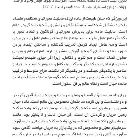
بدین جهت است که گفته شده است: «اگر تضاد نبود، فیض وجود از مبدا
جواد، دوام و استمرار نمی‏یافت» (ملاصدرا، بی‏تا، 7: 77).
این ویژگی که جهان طبیعت از ماده ای که قابلیت صورت‏های مختلف و متضاد
را دارد تشکیل شده است، منشا تکامل، زایش و رشد و بالندگی در عالم
است. قابلیت ماده برای پذیرش صورت‏های گوناگون و تضاد صور با
یکدیگر، هم عامل تخریب است و هم عالم ساختن، هم عامل از بین بردن
است و هم عامل ایجاد کردن، تخریب گذشته و ساختن آینده، بردن
صورت ها و نقش‏های کهنه و آوردن نقش‏های تازه. هم انهدام و ویرانی
معلول تضاد است و هم تنوع و تکامل، زیرا اگر چیزی منهدم نمی‏شد
تشکل تازه اجزاء با یکدیگر و ترکیب و تکامل، مفهوم نداشت. تا اجزاء و
عناصر با یکدیگر نجنگند و در یکدیگر اثر نکنند، مزاج متوسط و ترکیب
جدید پیدا نمی‏شود. پس صحیح است که بگوییم: «تضاد، منشأ خیرات و
قائمه جهان است و نظام عالم بر آن استوار است.
جهان طبیعت، مملوّ از قطع‏ها و وصل‏ها، بریدن‏ها و پیوند زدن‏ها، قیچى کردن‏ها
و دوختن‏هاست و این لازمه ساختمان مخصوص این عالم است. ماده جهان
همچون‏ سرمایه‏اى است که در گردش است و سودهایى که تولید مى‏کند
رهین جریان و گردش آن است. اگر جهان، ثابت و لا یتغیّر بود، مانند
سرمایه‏هاى راکد مى‏شد که نه سودى تولید مى‏کند و نه زیانى ببار مى‏آورد.
سرمایه‏اى معیّن و مخصوص که در یک بازار به جریان مى‏افتد، گاهى سود
مى‏آورد و گاهى زیان مى‏برد؛ اما اگر مجموع سرمایه‏ها را در نظر بگیریم