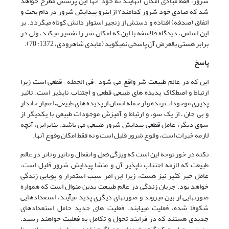
شرور، فقط مبادی امکان آنهایند نه خود آنها این پرسش مطرح خواهد
شد که مبادی خود شرور کدامند؟ از این‏رو پیدایش شرور در دام بخت و
اتفاق (صدفه) افتاده و دستش از زنجیر استوار دانش کوتاه می‏گردد. بر
این اساس، دیدگاه فلاسفه با این که امکان شر را تفسیر می‏کند، ولی در
برابر هستی بالعرض آن پاسخی نمی‏گوید (عابدی شاهرودی، 1372: 70).
پاسخ
این که در عالم طبیعت شر واقع می شود – فی الجمله – قطعی است زیرا
ارتباط و اصطکاک پدیده های طبیعی قطعی و اجتناب ناپذیر است. تاثیر
پذیری موجودات زنده و از جمله انسان از پدیده های طبیعی – اعم از جاندار
و بی جان – از یک سو، و ارتباط و آمیزش موجودات طبیعی با یکدیگر از
سوی دیگر، عامل قطعی پیدایش شرور طبیعی می باشد. بنابراین، آنچه
لازمه خیرات است، وقوع شرور قلیل است و نه فقط امکان وقوع آنها.
نکته در خور توجه این است که ویژگی فعل و انفعال و تاثیر و تاثر در عالم
طبیعت که لازمه اجتناب ناپذیر آن و منشا پیدایش شرور قلیل است،
عامل خیر کثیر نیز هست، زیرا این امر سبب استمرار و پویایی زندگی
خواهد بود. جریان زندگی در عالم طبیعت بدین منوال است که همواره
صورت‏هایی از بین می‏روند و صورت‏های دیگری پدید می‏آیند، استعدادهایی
شکوفا شده، فعلیت می‏یابند. فعلیت های جدید حامل استعدادهای
جدیدی هستند که در فرایند تحول و تکامل به فعلیت خواهند رسید.