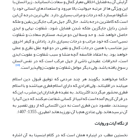
آرایش آن به فضایل اخلاقی معیار کمال و سعادت انسانی‏اند، زیرا انسان با
این ویژگی ها از مرتبه حیوانیت بالا می‏رود و استعدادهای انسانی خود را
شکوفا می‏سازد که درجات و مراتب بسیاری دارد. عالی ترین درجه آن این
است که کامل‏ترین درجه باشد. حال اگر جهل مرکب جایگزین یقین و ملکه
شدن رذایل جایگزین ملکه شدن فضایل شود، شقاوت نهایی و ابدی
حاصل خواهد شد. و حد وسط این دو مرتبه، مستلزم سعادت و شقاوت
نسبی است که خود مراتب و درجات بسیاری دارد. پاداش و کیفر اخروی
نیز متناسب با همین درجات کمال و نقص در دو قوه عقل نظری و عملی
خواهد بود. به اعتقاد فلاسفه آنچه منشا و سبب شقاوت و عقوبت ابدی
است، انحرافات عقیدتی ناشی از جهل مرکب است که در نفس انسان
[13]
رسوخ یافته باشد، ولی دیگر عوامل شقاوت و عقوبت زوال‏پذیر است.
حکما می‏خواهند بگویند هر چند مردمی که توفیق قبول دین اسلام
می‏یابند در اقلیت‏اند، ولی افرادی که دارای اسلام فطری می‏باشند و با اسلام
فطری محشور می‏گردند اکثریت‏اند. به عقیده طرفداران این مشرب، این که
در قرآن کریم آمده است که انبیا از کسانی شفاعت می‏کنند که دین آنها را
بپسندند، مقصود دین فطری است نه دین اکتسابی که از روی تقصیر به
آن نرسیده‏اند، ولی عنادی هم با آن نورزیده‏اند (مطهری، 1355: 407).
از نگاه آیات و روایات
نخستین مطلب در این‏باره همان است که در کلام ابن‏سینا به آن اشاره