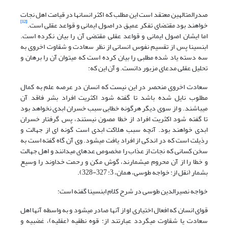
صدرالمتالهین معتقد است این مطلب که اکثر انسان‏ها در قیامت اهل نجات
[12]
خواهند بود مقتضای تفکر عمیق در اصول ایمانی و قواعد عقلی است.
اما ایشان اصول ایمانی و قواعد عقلی مقتضی آن را بیان نکرده است.
ابن‏سینا پس از تقسیم نفوس انسانی از نظر سعادت و شقاوت اخروی به
سه دسته یاد شده مطلبی را بیان کرده است که می‏توان آن را برهان و
تحلیل عقلی مدعای مزبور دانست. و آن این که:
سعادت اخروی منحصر در این نیست که انسان در عرصه علم به کمال
مطلوب نایل شده باشد تا گفته شود اکثریت افراد بشر فاقد آن
می‏باشند. و از سوی دیگر هرگونه خطایی سبب خسران ابدی نخواهد بود
تا گفته شود اکثریت افراد از خطا مصون نیستند، پس گرفتار خسران
ابدی خواهند بود. آنچه سبب هلاکت ابدی است ‌گونه ای از جهالت و
رذیلت است که در اندکی از افراد یافت می‏شود. وی آن گاه گفته است به
سخن کسانی که نجات از عذاب را مخصوص عده‏ای می‏دانند و اهل جهالت
و خطا را از آن محروم می‏شمارند، ‌گوش مکن و رحمت خداوند را وسیع
بشمار (نقل از: خواجه طوسی، همان، 3: 327-328).
خواجه نصیرالدین طوسی در شرح کلام ابن‏سینا گفته است:
قوای انسان که افعال اختیاری او از آنها صادر می‏شود و به واسطه آنها اهل
سعادت یا شقاوت می‏گردد عبارتند از: قوه نطقیه (عقلیه)، غضبیه و