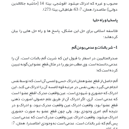
محبوب و غیره که ادراک می‏شود (قوشجی، بی‏تا: 14 [حاشیه جلال‏الدین
دوانی]؛ ملاصدرا، همان، 7: 63؛ طباطبائی، بی‏تا: 273).
پاسخ‏ها و راه حل‏ها
فلاسفه اسلامی برای حل این مشکل، پاسخ ها و راه حل هایی را بیان
کرده‏اند:
1- شر بالذات و عدمی بودن ألم
صدرالمتالهین در اسفار با قبول این که شریت ألم بالذات است، آن را
عدمی دانسته است. وی مطلب مزبور را در مثال قطع عضو این گونه تبیین
کرده است که:
ألم حاصل از قطع عضو همان ادراک حسی و لمسی آن است که توسط نفس
انجام می گیرد، یعنی نفس در مرتبه قوه لامسه آن را ادراک می کند، این
ادراک که حضوری و شهودی است، عین واقعیت مدرک (قطع عضو) است
که عدمی است. آری، ‌اگر ادراک آن از طریق علم حصولی (صورت ذهنی
قطع عضو) بود، واقعیت ادراک عین واقعیت مدرک نبود، و ادراک و در
نتیجه ألم، امری وجودی بود. ولی چون قطع عضو به صورت حضوری
ادراک می‏شود، واقعیت ادراک عین واقعیت مدرک است که عدمی است،
پس ألم که شر بالذات است، عدمی است نه وجودی (ملاصدرا، همان، 7: