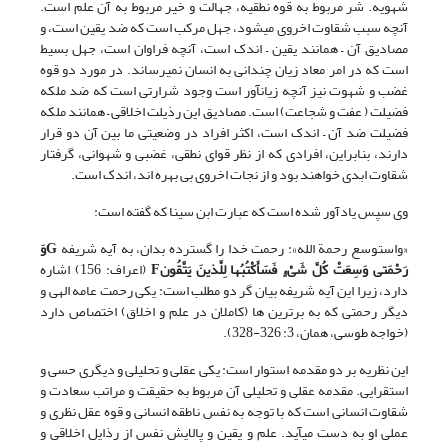
شهویه. شر مربوط به قوه نطقیه، جهالت و خیر مربوط به آن علم است.
آنچه سبب شقاوت اخروی می‏شود، جهل مرکب است که ضد یقین است، و
مصادیق آن – همانند یقین – اندک است، آنچه فراوان است، جهل بسیط
است که در امر معاد زیان چندانی به انسان نمی‏رساند. در مورد دو قوه
غضب و شهوت نیز آنچه زیان‏آور است وجود شرارتی است که ضد ملکه
فضیلت ( عفت و شجاعت) است. مصادیق این رذیلت اخلاقی – همانند ملکه
فضیلت ضد آن – اندک است، اکثر افراد در وضعیتی ما بین آن دو قرار
دارند، بنابراین، افرادی که از نظر قوای نطقی،‌ غضبی و شهوانی، گرفتار
شقاوت ابدی خواهند بود و از نجات اخروی بی بهره اند، اندک است.
وی سپس یادآور شده است که عبارت ابن سینا که گفته است:
«واستوسع رحمة الله»: رحمت خدا را گسترده بدان، به آیه شریفه
G
وَ
رَحْمَتی‏ وَسِعَتْ کُلَّ شَیْ‏ءٍ فَسَأَکْتُبُها لِلَّذینَ یَتَّقُون
F
‏ (اعراف: 156) اشاره
دارد، زیرا این آیه شریفه بیان گر دو مطلب است: یکی رحمت عامه الهی و
دیگر رحمتی که به برترین ها (کاملان در علم و اخلاق) اختصاص دارد
(خواجه طوسی، همان، 3: 326-328).
این نظریه بر دو مقدمه استوار است: یکی عقلی و تحلیلی و دیگری حسی و
استقرایی. مقدمه عقلی و تحلیلی آن مربوط به حقیقت و مراتب سعادت و
شقاوت انسانی است که با توجه به نفس ناطقه انسانی و قوه عقل نظری و
عملی او به دست می‏آید. علم و یقین و پالایش نفس از رذایل اخلاقی و