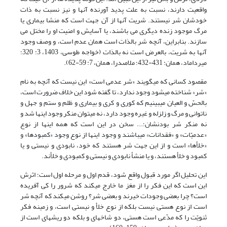
واقعیت دارند، نسبت به علت پدید آورنده آنها و نیز نسبت به ذات
خودشان شر نیستند. شریت آنها از آن جهت است که منشا بیماری یا
مرگ موجود زنده دیگری می باشند، یا آسایش و امنیت او را مختل می
سازند. بنابراین، آنچه شر بالذات است همان عدم است، و وصف وجود
آنها به شریت، بالعرض است نه بالذات (خواجه طوسی، 1403، 3: 320؛
میرداماد، همان: 431-432؛ ملاصدرا، همان، 7: 59-62).
مقصود کسانى که مى‏گویند «شر عدمى است» این نیست که آنچه به نام
«شر» شناخته مى‏شود وجود ندارد، تا گفته شود این خلاف ضرورت است،
بالحسّ و العیان مى‏بینیم که کورى و کرى و بیمارى و ظلم و ستم و جهل و
ناتوانى و مرگ و زلزله و غیره وجود دارد، نه مى‏توان منکر وجود اینها شد و
نه منکر شر بودنشان؛... سخن در این است که همه این‏ها از نوع
«عدمیّات» و «فقدانات» مى‏باشند و وجود اینها از نوع وجود «کمبودها» و
«خلأها» است و از این جهت شر هستند که خود، نابودى و نیستى و یا
کمبود و خلأ هستند، و یا منشأ نابودى و نیستى و کمبودى و خلأند.
این تحلیل اگر مورد قبول واقع شود، قدم اول و مرحله اول است؛ اثرش
این است که این فکر را از مغز ما خارج مى‏کند که شرور را کى آفریده
است؟ چرا بعضى وجودات خیرند و بعضى شر؟ روشن مى‏کند که آنچه شر
است از نوع هستى نیست بلکه از نوع خلأ و نیستى است، و زمینه فکر
ثنویّت را که مدّعى است هستى، دو شاخه‏اى و بلکه دو ریشه‏اى است از