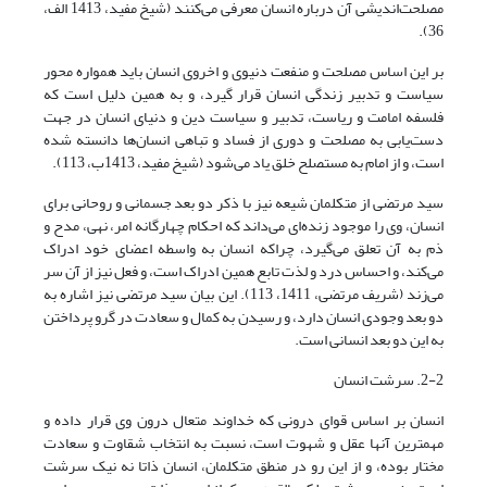
مصلحت‌اندیشی آن درباره انسان معرفی می‌کنند (شیخ مفید، 1413 الف،
36).
بر این اساس مصلحت و منفعت دنیوی و اخروی انسان باید همواره محور
سیاست و تدبیر زندگی انسان قرار گیرد، و به همین دلیل است که
فلسفه امامت و ریاست، تدبیر و سیاست دین و دنیای انسان در جهت
دست‌یابی به مصلحت و دوری از فساد و تباهی انسان‌ها دانسته شده
است، و از امام به مستصلح خلق یاد می‌شود (شیخ مفید، 1413ب، 113).
سید مرتضی از متکلمان شیعه نیز با ذکر دو بعد جسمانی و روحانی برای
انسان، وی را موجود زنده‌ای می‌داند که احکام چهارگانه امر، نهی، مدح و
ذم به آن تعلق می‌گیرد، چراکه انسان به واسطه اعضای خود ادراک
می‌کند، و احساس درد و لذت تابع همین ادراک است، و فعل نیز از آن سر
می‌زند (شریف مرتضی، 1411، 113). این بیان سید مرتضی نیز اشاره به
دو بعد وجودی انسان دارد، و رسیدن به کمال و سعادت در گرو پرداختن
به این دو بعد انسانی است.
2-2. سرشت انسان
انسان بر اساس قوای درونی که خداوند متعال درون وی قرار داده و
مهمترین آنها عقل و شهوت است، نسبت به انتخاب شقاوت و سعادت
مختار بوده، و از این رو در منطق متکلمان، انسان ذاتا نه نیک سرشت