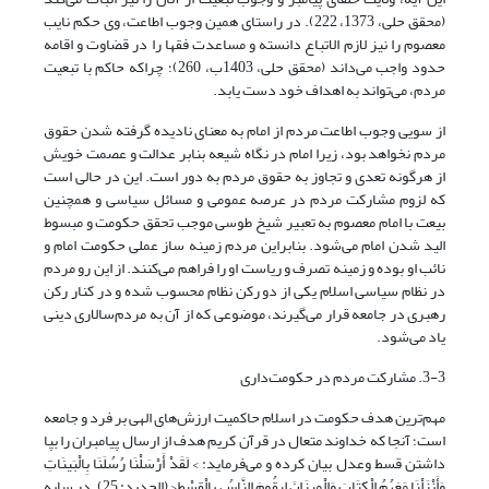
(محقق حلی، 1373، 222). در راستای همین وجوب اطاعت، وی حکم نایب
معصوم را نیز لازم الاتباع دانسته و مساعدت فقها را در قضاوت و اقامه
حدود واجب می‌داند (محقق حلی، 1403ب، 260)؛ چراکه حاکم با تبعیت
مردم، می‌تواند به اهداف خود دست یابد.
از سویی وجوب اطاعت مردم از امام به معنای نادیده گرفته شدن حقوق
مردم نخواهد بود، زیرا امام در نگاه شیعه بنابر عدالت و عصمت خویش
از هرگونه تعدی و تجاوز به حقوق مردم به دور است. این در حالی است
که لزوم مشارکت مردم در عرصه عمومی و مسائل سیاسی و همچنین
بیعت با امام معصوم به تعبیر شیخ طوسی موجب تحقق حکومت و مبسوط
الید شدن امام می‌شود. بنابراین مردم زمینه ساز عملی حکومت امام و
نائب او بوده و زمینه تصرف و ریاست او را فراهم می‌کنند. از این رو مردم
در نظام سیاسی اسلام یکی از دو رکن نظام محسوب شده و در کنار رکن
رهبری در جامعه قرار می‌گیرند، موضوعی که از آن به مردم‌سالاری دینی
یاد می‌شود.
3-3. مشارکت مردم در حکومت‌داری
مهم‌ترین هدف حکومت در اسلام حاکمیت ارزش‌های الهی بر فرد و جامعه
است؛ آنجا که خداوند متعال در قرآن کریم هدف از ارسال پیامبران را بپا
داشتن قسط وعدل بیان کرده و می‌فرماید: > لَقَدْ أَرْسَلْنَا رُسُلَنَا بِالْبَینَاتِ
وَأَنْزَلْنَا مَعَهُمُ الْکِتَابَ وَالْمِیزَانَ لِیقُومَ النَّاسُ بِالْقِسْطِ< (الحدید: 25). در سایه