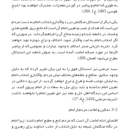
به طوری که امام و پیامبر در آوردن معجزات، مشترک خواهند بود (شیخ
طوسی، 1403، ج1، 266).
یکی دیگر از استدلال متکلمان در رد واگذاری انتخاب امام به دست مردم
این است که هدف از نصب و تعیین امام آن است که مانع بروز ظلم و تعدی
و فساد در جامعه شده و زمینه صلاح آن را فراهم گرداند، در صورتی که
اگر انتخاب امام به امت واگذار شود، اختلاف و نزاع دوباره عود خواهد
کرد. تجربه تاریخی صدر اسلام، با وجود عبارات و نصوصی که از پیامبر
اکرم$ در مورد مساله امامت آمده است، به عنوان شاهد این استدلال
مطرح می‌شود (همان، 269).
سید مرتضی نیز استدلال فوق را به این بیان تقریر کرده که به دلیل
وجود سلایق، منافع و علقه‌های مختلف میان مردم، واگذاری انتخاب امام
به ایشان موجب فتنه و هرج و مرج خواهد گردید، از این رو دخالتی در
تعیین امام نداشته و باید برای نیل به سعادت از امام پیروی کنند، بر
اساس این دیدگاه اهل حل و عقد نیز حق تعیین امام را نخواهند داشت
(شریف مرتضی،1410، ج4، 17).
3-2. تمکین و اطاعت مردم از امام
اقتضای ادله امامت آن است که مردم تابع و مطیع امام باشند؛ زیرا امام
در نگاه متکلمان شیعه به دلیل انتخاب از جانب خداوند برای رهبری و