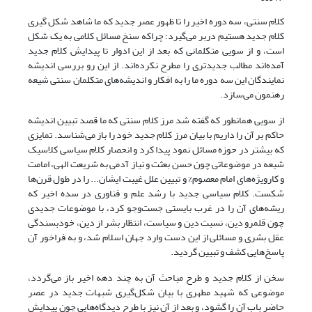
کلام سنتی، سه دوره اخیر را تا ظهور عصر جدید که ما شاهد شکل گیری
کلام جدید هستیم دربر می‌گیرد؛ چراکه سنخ مسائل کلامی به یک شکل
است، و از سویی متکلمانی که بعد از این ادوار تا پیدایش کلام جدید
آمده‌اند مطالب جدیدتری را مطرح نکرده‌اند. از این رو بررسی اندیشه
نمایندگان این سه دوره ما را به افکار و اندیشه‌های متکلمان سنتی شیعه
رهنمون می‌سازد.
از سویی همانطور که گفته شد مرز کلام سنتی که ما قصد تبیین اندیشه
حاکم بر آن را داریم با بیان مرز کلام جدید خود را باز می‌شناسد. تمایزی
که بیشتر در حوزه مسائل نمود پیدا کرد و انحصار کلام سیاسی کلاسیک
شیعه در موضوعاتی چون حسن بعثت و نیاز آدمی به شریعت الهی، امامت
و کارویژه‌های امام معصوم% و تبیین علل غیبت ایشان... را در طول قرن‌ها
شکست. کلام سیاسی جدید با رشد علم و فناوری در سده اخیر که
ریشه‌های آن را در غرب بایستی جست‌وجو کرد، با موضوعات جدیدی
چون قلمرو دین، نسبت دین و سیاست، انتظار بشر از دین، خودبسندگی
عقل بشری و مسائلی از این دست وارد جهان اسلام شد، و به فراخور آن
پاسخ‌هایی کشف و تبیین گردید.
سخن از کلام جدید و طرح مباحث آن به چند دهه اخیر باز می‌گردد،
موضوعی که شهید مطهری با بیان شکل‌گیری شبهات جدید در عصر
حاضر باب آن را گشود، و بعد از آن نیز با طرح دیدگاه‌هایی چون پیدایش