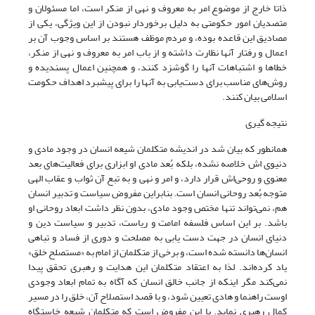
ذاتا خارج از موضوع امر به معروف و نهی از منکر است، اما مسئولان و
متصدیان امور حکومتی به دلیل برخوردار نبودن از این ویژگی، یکی از
مصادیق این قاعده بوده، و مردم موظف هستند بر اساس وجوب آن بر
اعمال و رفتار آنها نظارت داشته و از باب امر به معروف و نهی از منکر،
خطاها و اشتباهات آنها را گوشزد کنند، و همچنین اعمال پسندیده و
روش‌های مناسب برای دست‌یابی به آنها را برای پیشبرد اهداف حکومت
اسلامی بیان کنند.
نتیجه گیری
همانطور که بیان شد در اندیشه متکلمان شیعه انسان در وجود مادی و
دنیوی اش خلاصه نشده، بلکه بُعد مادی او ابزاری برای فعالیت‌های بعد
معنوی و روحی‌اش قرار دارد، و امر و نهی و به تبع آن ثواب و عقاب الهی
متوجه بُعد روحانی انسان است. بنابراین مفروض سیاست و تدبیر انسان
هم، نمی‌تواند تنها مختص وجود مادی، بدون نظر داشت ابعاد روحانی او
باشد. بر این اساس فلسفه امامت و ریاست، تدبیر و سیاست دین و
دنیای انسان در جهت دست یابی به مصلحت و دوری از فساد و تباهی
انسان‌ها دانسته شده است، و برخی از متکلمان از امام به «مستصلح خلق»
یاد کرده‌اند. لذا به اعتقاد متکلمان این هدایت و رهبری تحقق پیدا
نمی‌کند مگر اینکه از جانب خالق انسان که آگاه به تمام ابعاد وجودی
اوست راهنما و‌ هادی تعیین شود، و با قصد استصلاح آن، خلق را در مسیر
کمال رهبری نماید. با این مفروض است که متکلمان شیعه خاستگاه