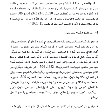
(حکیم لاهیجی، 1372، 461) از مردم به ناس تعبیر می‌کند. همچنین علامه
حلی در جای جای کتاب حق الیقین از تعبیر «اختلف الناس» استفاده کرده
که اشاره به مردم دارد (محقق حلی، 1390، 348و 373و 384و 386) سید
مرتضی نیز در بحث وجوب ریاست در هر زمان از واژه «الناس» برای اشاره
به مردم استفاده کرده است (شریف مرتضی، 1411، 410).
1- 2. مفهوم کلام سیاسی
در تعریف کلام سیاسی تعاریف مختلفی مطرح شده که از آن جمله می‌توان
به این تعریف کلام سیاسی اشاره کرد: «کلام سیاسی عبارت است از
آموزه‌های سیاسی که از وحی الهی سرچشمه می‌گیرید، به عبارت دیگر،
اگر پرسش‌های مربوط به فلسفه سیاسی که با روش انتزاعی و عقلی پاسخ
داده می‌شوند، از طریق وحی الهی و متون دینی پاسخ داده شوند کلام
سیاسی تحقق می‌یابد» (خسروپناه، 1382، 504). در تعریف دیگری نیز
کلام سیاسی به معنای آموزش‌های سیاسی برگرفته از کتاب و سنت برای
هر انسان آگاه به دین اسلام تعریف شده است (همان، 509). تعریف
نخست صرفا کلام سیاسی را محدود به حوزه نقلیات کرده و تلاش‌های
متکلمان شیعی را جهت تبیین عقلی آموزه‌های سیاسی دین دربر
نمی‌گیرد. تعریف دوم نیز مانع اغیار نیست و فقه سیاسی را هم شامل
می‌شود.
همچنین در تعریفی دیگر کلام سیاسی شاخه‌ای از علم کلام عنوان شده