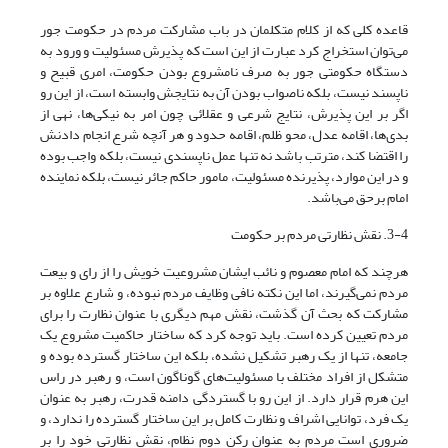
قاعده کلی که از کلام متکلمان در باب مشارکت مردم در حکومت جور
می‌توان استخراج کرد عبارت از این است که پذیرش مسئولیت و ورود به
دستگاه حکومتی جور به صرف نامشروع بودن حکومت، امری قبیح و
ناپسند نیست، بلکه ناصواب بودن آن به نتایجش وابسته است، از این رو
اگر بر این پذیرش، نتایج شرعی و عقلائی چون امر به نیکی‌ها، نهی از
بدی‌ها، اقامه عدل، محو ظلم، اقامه حدود و هر آنچه شرع انجام دادنش
را اقتضا کند، مترتب باشد نه تنها عمل ناپسندی نیست، بلکه واجب بوده
و در این موارد، پذیرنده مسئولیت، مامور حاکم جائر نیست، بلکه نماینده
امام برحق می‌باشد.
3-4. نقش نظارتی مردم بر حکومت
هرچند که امام معصوم و نائب ایشان مشروعیت خویش را از رای و بیعت
مردم نمی‌گیرند، اما این نکته نافی وظایف مردم نبوده، و شارع علاوه بر
مشارکت که بحث آن گذشت، نقش مهم دیگری با عنوان نظارت را برای
مردم تعیین کرده است. باید توجه کرد که ساختار حاکمیت مشروع یک
جامعه، تنها از یک رهبر تشکیل نشده، بلکه این ساختار گسترده بوده و
متشکل از افراد مختلف با مسئولیت‌های گوناگون است، و رهبر در راس
این هرم قرار دارد. از این رو با گستردگی دامنه قدرت، رهبر به عنوان
یک فرد، توانایی اشراف و نظارت کامل بر این ساختار گسترده را ندارد، و
ضروری است مردم به عنوان رکن دوم نظام، نقش نظارتی خود را بر