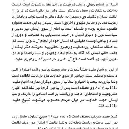
انسان بر اساس قوای درونی که مهمترین آنها عقل و شهوت است، نسبت
به انتخاب شقاوت و سعادت مختار است، و این در حالی است که غرض از
خلقت انسان و تکلیف وی رسیدن به جایگاه عالی و کسب ثواب و پاداش با
رعایت مصالح و منافع دنیوی و اخروی است. رسیدن به این هدف همواره
مقصود شارع بوده و فلسفه انتصاب امام از سوی ایشان نیز تدبیر و
سیاست دین و دنیای انسان در جهت دست‌یابی به مصلحت و دوری از
فساد و تباهی اوست؛ حقیقتی که انسان خود از انجام آن ناتوان است. لذا
به اعتقاد متکلمان این هدایت و رهبری تحقق پیدا نمی‌کند مگر اینکه از
جانب خالق انسان که آگاه به تمام ابعاد وجودی اوست راهنما و ‌هادی
تعیین شود، و با قصد استصلاح آن، خلق را در مسیر کمال رهبری نماید.
از این رو شیخ مفید منشأ قدرت و مشروعیت پیامبر و ائمه اطهار( را الهی
دانسته و معتقد است: «پیامبر از سوی خداوند عزوجل ثابت الاطاعه است
و لذا نیازی به بیعت یا اختیار و انتخاب از سوی دیگران ندارد» (شیخ مفید،
1413پ، 249). وی معتقد است پس از پیامبر اکرم$ نیز فقط ائمه اطهار(
مشروعیت و استحقاق امامت و ریاست بر امت اسلامی را دارند، و تنها
ایشان حجت خداوند در میان مردم محسوب می‌شوند (شیخ مفید،
1413ت، 32).
شیخ مفید همچنین معتقد است که ائمه اطهار( از سوی خداوند متعال و به
نص الهی امامت و ریاست یافته‌اند، و تنها اطاعت از ایشان در ردیف اطاعت
از خدا و رسول خدا است (شیخ مفید، 1413ث، 46-47).