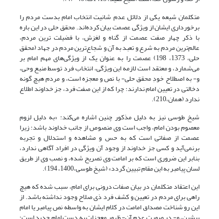
متکلمان شیعه یکی از دلائل عدم شانیت انتخاب امام بدست مردم را
برخورداری ایشان از ویژگی عصمت بیان کرده‌اند. محقق حلی در این باره
با ذکر چهار صفت عصمت از گناه و لغزش، با فضیلت ترین مردم،
عالم‌ترین مردم به شرع و تعبد به آن و شجاع‌ترین مردم در جهاد (محقق
حلی، 1373، 198) عصمت را به عنوان یک از ویژگی‌های مهم امام بر
می‌شمارد، و معتقد است لازمه این ویژگی، انتخاب فرد توسط منبع وحی،
و- به اصطلاح خودِ محقق حلی- با نص و معجزه است، و مردم هیچ گونه
دخالتی در تعیین امام ندارند؛ چرا که از این صفت فرد، جز خداوند اطلاع
ندارد (همان،210).
شیخ طوسی نیز به دلیل مذکور چنین اشاره می‌کند: «به دلیل لزوم
معصوم بودن امام، واجب است وی منصوص از جانب خداوند باشد؛ زیرا
عصمت از صفاتی است که به حس و مشاهده و استدلال و تجربه
برنمی‌آید و کسی جز خداوند از وجود آن ویژگی در افراد آگاهی ندارد،
بنابر این ضروری است که بر امامت وی تصریح شده، و نصب وی از طریق
لسان پیامبر به این مقام تبیین گردد» (شیخ طوسی،1400، 194).
این اعتقاد متکلمان در بیان صفات درونی برای امام، سبب شده که هیچ
راهی برای مردم در تعیین و کشف فرد ذی صلاح وجود نداشته باشد. از
این رو شناخت مصداق امامت در کلام ایشان به‌ واسطه نص پیامبر یا امام
پیشین، و- در صورت عدم آن- ظهور معجزات به دست امام جدید است؛