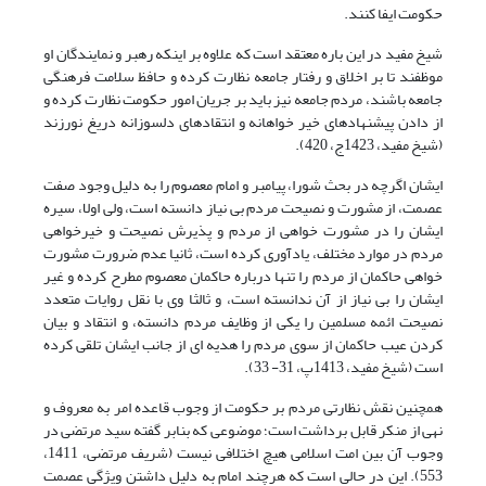
حکومت ایفا کنند.
شیخ مفید در این باره معتقد است که علاوه بر اینکه رهبر و نمایندگان او
موظفند تا بر اخلاق و رفتار جامعه نظارت کرده و حافظ سلامت فرهنگی
جامعه باشند، مردم جامعه نیز باید بر جریان امور حکومت نظارت کرده و
از دادن پیشنهاد‌های خیر خواهانه و انتقادهای دلسوزانه دریغ نورزند
(شیخ مفید، 1423ج، 420).
ایشان اگرچه در بحث شورا، پیامبر و امام معصوم را به دلیل وجود صفت
عصمت، از مشورت و نصیحت مردم بی نیاز دانسته است، ولی اولا، سیره
ایشان را در مشورت خواهی از مردم و پذیرش نصیحت و خیرخواهی
مردم در موارد مختلف، یادآوری کرده است، ثانیا عدم ضرورت مشورت
خواهی حاکمان از مردم را تنها درباره حاکمان معصوم مطرح کرده و غیر
ایشان را بی نیاز از آن ندانسته است، و ثالثا وی با نقل روایات متعدد
نصیحت ائمه مسلمین را یکی از وظایف مردم دانسته، و انتقاد و بیان
کردن عیب حاکمان از سوی مردم را هدیه ای از جانب ایشان تلقی کرده
است (شیخ مفید، 1413پ، 31- 33).
همچنین نقش نظارتی مردم بر حکومت از وجوب قاعده امر به معروف و
نهی از منکر قابل برداشت است؛ موضوعی که بنابر گفته سید مرتضی در
وجوب آن بین امت اسلامی هیچ اختلافی نیست (شریف مرتضی، 1411،
553). این در حالی است که هرچند امام به دلیل داشتن ویژگی عصمت