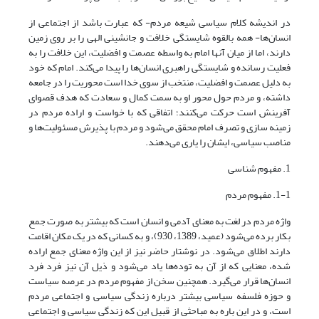
در اندیشه کلام سیاسی شیعه مردم- که عبارت باشد از اجتماعی از
انسان‌ها- همه بالقوه شایستگی خلافت و جانشینی الهی را بر روی زمین
دارند، اما از میان آنها امام به واسطه عصمت و افضلیت، این خلافت را به
فعلیت رسانده و شایستگی راهبری انسان‌ها را پیدا می‌کند. امام که خود
به دلیل عصمت و افضلیت، منتخب از سوی خدا است محوریت را در جامعه
داشته، و مردم حول محور او به سمت کمال و سعادت که هدف قصوای
آفرینش است حرکت می‌کنند؛ اتفاقی که با خواست و اراده مردم در
زمینه سازی و تصرف امام محقق می‌شود و مردم با پذیرش مسئولیت‌ها و
مناصب سیاسی، ایشان را یاری می‌دهند.
1. مفهوم شناسی
1-1. مفهوم مردم
واژه مردم در لغت به معنای آدمی و انسان است که بیشتر به صورت جمع
بکار برده می‌شود (عمید، 1389، 930)، و به کسانی که در یک مکان اقامت
دارند اطلاق می‌شود. در نوشتار حاضر نیز از این واژه معنای جمع اراده
شده، معنایی که از آن به توده‌ها یاد می‌شود و ذیل آن نیز فرد فرد
انسان‌ها قرار می‌گیرد. همچنین سخن از مفهوم مردم در عرصه سیاست
و حوزه فلسفه سیاسی بیشتر درباره زندگی سیاسی و اجتماعی مردم
است، و در این باره به مباحثی از قبیل این که زندگی سیاسی و اجتماعی