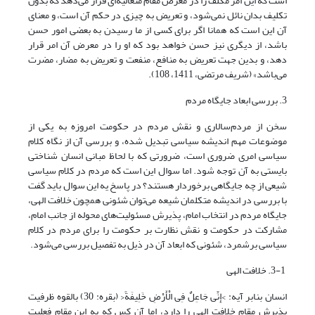
است که این امر مکلف را در معرض مقام متعالیه‌ای قرار می‌دهد که بدون
تکلیف بدان نائل نمی‌شود، و تعریض به چیزی در حکم آن است، و معنای
آن این است که همانا اگر برای کسی از ما رسیدن به بعضی امور حسن
باشد، از دیگری نیز حسن خواهد بود که او را در معرض آن امر قرار
دهد، و بدین جهت تعریض به منافع، منفعت و تعریض به مضار، مضرت
می‌باشد» (شریف مرتضی، 1411، 108).
3. بررسی ابعاد جایگاه مردم
سخن از مردم‌سالاری و نقش مردم در حکومت امروزه به یکی از
موضوعات مهم اندیشه سیاسی تبدیل شده، و بررسی آن از نگاه کلام
سیاسی امری ضروری است، ضرورتی که با لحاظ مبانی انسان شناختی
بایستی به آن توجه شود. اما سوال این است که مردم در کلام سیاسی
شیعی از چه جایگاهی برخوردار هستند؟ در پاسخ یه این سوال باید گفت
با بررسی در اندیشه متکلمان شیعه می‌توان شئونی همچون خلافت الهی،
جایگاه مردم در انتخاب امام، پذیرش مسئولیت‌های محوله از جانب امام،
مشارکت در حکومت و نقش نظارت بر حکومت را برای مردم در کلام
سیاسی برشمرد، شئونی که ابعاد آن در ذیل به تفصیل بررسی می‌شود.
3-1. خلافت الهی
انسان بنابر آیه: >إِنِّی جَاعِلٌ فِی الْأَرْضِ خَلِیفَةً< (بقره: 30) بالقوه ظرفیت
پذیرش مقام خلافت الهی را دارد، اما آن کس که به این مقام فعلیت