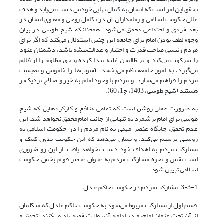
تحقق این امر است که انسان به کمال نهایی خودش دست می‌یابد و هدف
عالی حکومت اسلامی و زمامداران آن در تکامل روحی و معنوی انسان در
بعد فردی و اجتماعی محقق می‌شود. همچنانکه شیخ طوسی در بیان
وجوه لطف بودن امام برای جامعه این چنین استدلال می‌کند که اگر برای
مردم رئیسی صاحب قدرت و اختیار و عدالت‌پیشه باشد، دشمنان عنود
را سرکوب می‌کند و بر ظالمین غلبه پیدا کرده و حق مظلوم را از ظالم
می‌گیرد، به امور جامعه نظم می‌بخشد، آشوب‌ها را خاموش و معیشت
مردم را فراهم می‌سازد، و مردم با وجود امام به خیر و صلاح نزدیک‌تر
هستند (شیخ طوسی، 1403، ج1، 60).
به ضرورت عقلی روشن است که تمامی منافع و کارکردهایی که شیخ
طوسی برای امام برشمرد به تنهایی از جانب امام محقق نخواهد شد. این
عدم تحقق، جایگاه عنصر مهمی به نام مردم را در حکومت اسلامی به
روشنی ترسیم می‌کند، و نشان می‌دهد که این حکومت بدون کمک و
مشارکت مردم به اهداف خود دست نخواهد یافت. از این رو ضروری
است نقش و نحوه مشارکت مردم به عنوان عنصر قوام بخش حکومت
اسلامی تبیین شود.
3-3-1. مشارکت مردم در حکومت حاکم عادل
قسم اول از مشارکت مربوط می‌شود به حکومت حاکم عادل که متکلمان
از آن تحت عنوان امام، و در ادامه آن، ولایت فقیه یاد می‌کنند. تحقق و