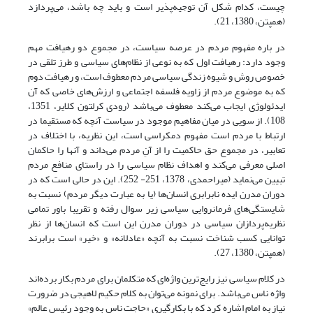
چیست، کدام شکل آن توجیه‌پذیر است و باید چه باشد، می‌پردازد
(همپتن، 1380، 21).
در باره مفهوم مردم در عرصه سیاست، در مجموع دو رهیافت مهم
وجود دارد: رهیافت اول که به نوعی از نظام‌های سیاسی و طرز تلقی در
خصوص روش و شیوه زندگی سیاسی مردم معطوف است، و رهیافت دوم
که به موضوع مردم از زاویه فلسفه اجتماعی و ارزش‌های خاصی که آن
ایدئولوژی ایجاب می‌کند معطوف می‌باشد (رودی کرلتون کلایر، 1351،
108). از سویی در میان مفاهیم موجود در سیاست آنچه که مستقیما در
ارتباط با مردم است مفهوم دمکراسی است، این نظریه، با اختلاف در
تعابیر، در مجموع حق حاکمیت را از آنِ مردم می‌داند و آنها را حاکمان
اصلی معرفی می‌کند و اهداف نظام سیاسی را در راستای منافع مردم
تبیین می‌نماید (میراحمدی، 1378، 251- 252). این در حالی است که در
دوران مدرن ایده نابرابری انسان‌ها (یا به عبارت دیگر مردم) نسبت به
شایستگی‌های فرمانروایی سیاسی زیر سوال رفته و تقریبا باور تمامی
نظریه‌پردازان سیاسی در دوران مدرن این است که انسان‌ها از نظر
توانایی کسب شناخت نسبت به آنچه «عادلانه» و «خیر» است برابرند
(همپتن، 1380، 27).
در کلام سیاسی نیز رایج‌ترین واژه‌ای که متکلمان برای مردم بکار برده‌اند
واژه ناس می‌باشد. برای نمونه می‌توان به کلام حکیم لاهیجی در ضرورت
نیاز به امام اشاره کرد که با بکارگیری «حاجت ناس به وجود رئیس عالم»