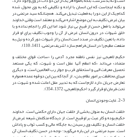
است و نه بدسرشت، بلکه بالقوه هر یک از این دو ذات در وی وجود دارد،
و نکته اینجاست که این انسان با اراده و تکلیفی که به وی محول شده
کدام یک از این دو را به فعلیت تبدیل می‌کند. همچنانکه سید مرتضی در
بیان غرض تکلیف به این موضع اشاره می‌کند و معتقد است وقتی خداوند
می‌تواند با فعل حسن از قبیح بی نیاز شود اما این کار را انجام نداده و با
خلق شهوات در درون انسان غرض از آن را وجوب تکلیف یرای او قرار
داده، با تعین تکلیف در صدد است انسان را از شهوات دور کرده و نیل به
منفعت عظیم را در انسان فراهم سازد (شریف مرتضی، 1411، 110).
حکیم لاهیجی نیز نفس ناطقه مجرد آدمی را «ساحت قوای مختلف و
متضاد» می‌داند «که اعظم آنها عقل است و شهوت، که یکی مستعد
تحصیل معرفت الهی و استحقاق قرب و جوار رب العالمین است، و دیگری
مهیای محافظت بر امور نظام بدن». از آنجا که بین این دو قوه عمده همواره
تعارض جریان دارد لازم است که به تدبیر عقل اعانت شده و شهوت در
تحت فرمان او قرار گیرد (حکیم لاهیجی، 1372، 354).
2-3. غایت وجودی انسان
خلقت انسان به عنوان بخشی از خلقت جهان دارای حکمتی است. خداوند
حکیم بوده و کار عبث بر او قبیح است. از دیدگاه متکلمان شیعه غرض از
خلقت انسان و تکلیف وی رسیدن به جایگاه عالی و کسب ثواب و پاداش
است. سید مرتضی در این باره می‌گوید: «وجه در حسن تکلیف انسان آن