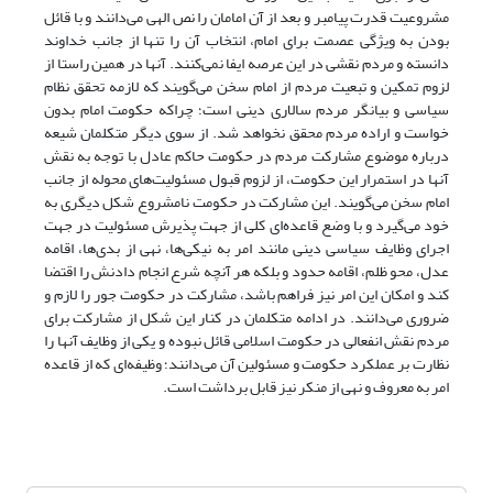
مشروعیت قدرت پیامبر و بعد از آن امامان را نص الهی می‌دانند و با قائل
بودن به ویژگی عصمت برای امام، انتخاب آن را تنها از جانب خداوند
دانسته و مردم نقشی در این عرصه ایفا نمی‌کنند. آنها در همین راستا از
لزوم تمکین و تبعیت مردم از امام سخن می‌گویند که لازمه تحقق نظام
سیاسی و بیانگر مردم سالاری دینی است؛ چراکه حکومت امام بدون
خواست و اراده مردم محقق نخواهد شد. از سوی دیگر متکلمان شیعه
درباره موضوع مشارکت مردم در حکومت حاکم عادل با توجه به نقش
آنها در استمرار این حکومت، از لزوم قبول مسئولیت‌های محوله از جانب
امام سخن می‌گویند. این مشارکت در حکومت نامشروع شکل دیگری به
خود می‌گیرد و با وضع قاعده‌ای کلی از جهت پذیرش مسئولیت در جهت
اجرای وظایف سیاسی دینی مانند امر به نیکی‌ها، نهی از بدی‌ها، اقامه
عدل، محو ظلم، اقامه حدود و بلکه هر آنچه شرع انجام دادنش را اقتضا
کند و امکان این امر نیز فراهم باشد، مشارکت در حکومت جور را لازم و
ضروری می‌دانند. در ادامه متکلمان در کنار این شکل از مشارکت برای
مردم نقش انفعالی در حکومت اسلامی قائل نبوده و یکی از وظایف آنها را
نظارت بر عملکرد حکومت و مسئولین آن می‌دانند؛ وظیفه‌ای که از قاعده
امر به معروف و نهی از منکر نیز قابل برداشت است.