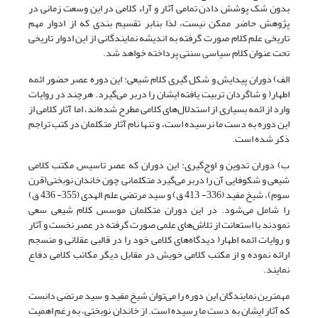
بدون شک پوشش دادن تمامی آثار و آراء کلامی در این وسعت زمانی در
پژوهش حاضر ممکن نیست، لذا بنابر تقسیم بندی که از ادوار مهم
تاریخی علم کلام صورت گرفته به اندیشه نمایندگانی از این ادوار تاریخی
تحت عنوان کلام سیاسی سنتی پرداخته خواهد شد.
الف) دوران پیدایش و شکل گیری کلام شیعی: این دوره عصر حضور ائمه
اطهار( و شاگردان تربیت یافته ایشان را دربر می‌گیرد. هرچند در روایات
وارد از ائمه بسیاری از استدلال‌های کلامی مطرح شده‌اند، اما آثار کلامی از
این دوره به دست ما نرسیده است، و تنها نام آثار متکلمان در کتب تراجم
ذکر شده است.
ب) دوران تدوین و اوج‌گیری: این دوران که عصر تاسیس مکتب کلامی
شیعی و شکوفایی آن را دربر می‌گیرد متکلمانی چون خاندان نوبختی(قرن
سوم)، شیخ مفید (336- 413 ق) و سید مرتضی علم الهدی (355- 436 ق)
را شامل می‌شود. در این دوران متکلمان موسس کلام شیعی سعی
نمودند با استعانت از تلاش‌های علمی صورت گرفته در عصر نخست و آثار
و روایات ائمه اطهار( دیدگاه‌های کلامی خود را در قالبی عقلانی و منسجم
ارائه نموده و از مکتب کلامی خویش در مقابل دیگر مکاتب کلامی دفاع
نمایند.
مهمترین نمایندگان این دوره را می‌توان شیخ مفید و سید مرتضی دانست
که آثار ایشان به دست ما رسیده است. از خاندان نوبختی، به رغم اهمیت