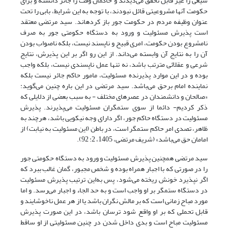
شیعی را غیر قابل تحقق می‌دیدند و حاکمان وقت را جائر دانسته و برای
حکومت آنها مشروعیتی قائل نبودند، با توجه به این شرایط، بابی را تحت
عنوان وظیفه مردم در حکومت جور باز کرده‎اند. سید مرتضی معتقد
است پذیرش مسئولیت و ورود به دستگاه حکومتی جور به صرف
نامشروع بودن حکومت، امری قبیح و ناپسند نیست، بلکه ناصواب بودن
آن را به نتایج آن وابسته می‌داند. از این رو اگر بر این پذیرش، نتایج
شرعی و عقلائی مترتب باشد، نه تنها عمل ناپسندی نیست، بلکه واجب
بوده و در این موارد پذیرنده مسئولیت، مامور حاکم جائر نیست بلکه
نماینده امام برحق می‌باشد. سید مرتضی در این باره چنین می‌گوید:
«صالحان و دانشمندان در عصر‌های مختلف - به سبب بعضی از دلایلی که
ذکر کردیم- دائما از سوی ستمگران مسئولیت می‌پذیرند. پذیرش
مسئولیت در دستگاه حاکم جور، اگر دارای وجه نیکویی باشد، هرچند به
ظاهر، تصدی امر حاکم ستمگر است، در باطن (این مسئولیت به نیابت) از
امامان حق می‌باشد» (شریف مرتضی، 1405، 2: 92).
سید مرتضی همچنین پذیرش مسئولیت و ورود به دستگاه حکومتی جور
را در صورتی که با اجبار همراه بوده و شخص مجبور، گمان غالب ببرد که
اگر نپذیرد خونش ریخته می‌شود، پس به‌این ترتیب ‌پذیرش مسئولیت
در دستگاه ستمگر بر او واجب است و به حد الجاء و اجبار می‌رسد. و اما
مورد مباح زمانی است که بر مالش نگران باشد یا از هر عمل ناخوشایند و
قابل تحملی که بر او واقع شود ترسان باشد، در این صورت پذیرش
مسئولیت مباح است و بدی داخل شدن در چنین مسئولیتی از او ساقط