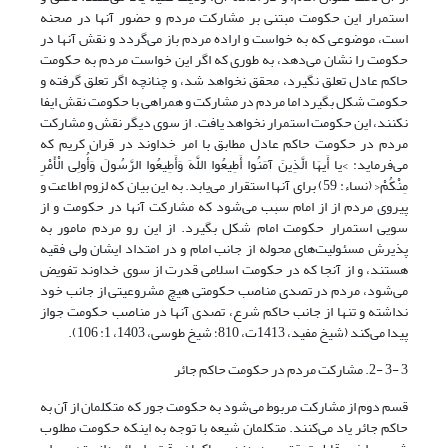
استمرار این حکومت مبتنی بر مشارکت مردم و حضور آنها در صحنه
است، موضوعی که به خواست و اراده مردم باز می‌گردد و نقش آنها در
حکومت را نشان می‌دهد، به طوری که اگر این خواست مردم به حکومت
حاکم عادل تعلق نگیرد، محقق نخواهد شد، و چنانچه اگر تعلق گرفته و
حکومت شکل بگیرد اما مردم در مشارکت و همراهی با حکومت نقش ایفا
نکنند، این حکومت استمرار نخواهد یافت. از سوی دیگر نقش و مشارکت
مردم در حکومت حاکم عادل مطابق با امر خداوند در قران کریم که
می‌فرماید: >یا أَیهَا الَّذِینَ آمَنُوا أَطِیعُوا اللَّهَ وَأَطِیعُوا الرَّسُولَ وَأُولِی الْأَمْرِ
مِنْکُمْ< (نساء: 59) برای آنها استقرار می‌یابد. به این بیان که لزوم اطاعت و
پیروی مردم از از امام سبب می‌شود که مشارکت آنها در حکومت و از
سویی استمرار حکومت امام شکل بگیرد. از این رو مردم مامور به
پذیرش مسئولیت‌های محوله از جانب امام و در امتداد ایشان ولی فقیه
هستند، و از آنجا که در حکومت اسلامی قدرت از سوی خداوند تفویض
می‌شود، مردم در تصدی مناصب حکومتی هیچ مشروعیتی از جانب خود
نداشته و تنها از جانب حاکم شرع، تصدی آنها در مناصب حکومت جواز
پیدا می‌کند (شیخ مفید، 1413ت، 810؛ شیخ طوسی، 1403، 1: 106).
3 -3 -2. مشارکت مردم در حکومت حاکم جائر
قسم دوم از مشارکت مربوط می‌شود به حکومت جور که متکلمان از آن به
حاکم جائر یاد می‌کنند. متکلمان شیعه با توجه به اینکه حکومت مطلوب