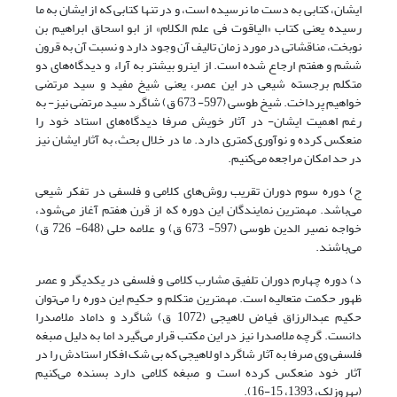
ایشان، کتابی به دست ما نرسیده است، و در تنها کتابی که از ایشان به ما
رسیده یعنی کتاب «الیاقوت فی علم الکلام» از ابو اسحاق ابراهیم بن
نوبخت، مناقشاتی در مورد زمان تالیف آن وجود دارد و نسبت آن به قرون
ششم و هفتم ارجاع شده است. از اینرو بیشتر به آراء و دیدگاه‌های دو
متکلم برجسته شیعی در این عصر، یعنی شیخ مفید و سید مرتضی
خواهیم پرداخت. شیخ طوسی (597- 673 ق) شاگرد سید مرتضی نیز- به
رغم اهمیت ایشان- در آثار خویش صرفا دیدگاه‌های استاد خود را
منعکس کرده و نوآوری کمتری دارد. ما در خلال بحث، به آثار ایشان نیز
در حد امکان مراجعه می‌کنیم.
ج) دوره سوم دوران تقریب روش‌های کلامی و فلسفی در تفکر شیعی
می‌باشد. مهمترین نمایندگان این دوره که از قرن هفتم آغاز می‌شود،
خواجه نصیر الدین طوسی (597- 673 ق) و علامه حلی (648- 726 ق)
می‌باشند.
د) دوره چهارم دوران تلفیق مشارب کلامی و فلسفی در یکدیگر و عصر
ظهور حکمت متعالیه است. مهمترین متکلم و حکیم این دوره را می‌توان
حکیم عبدالرزاق فیاض لاهیجی (1072 ق) شاگرد و داماد ملاصدرا
دانست. گرچه ملاصدرا نیز در این مکتب قرار می‌گیرد اما به دلیل صبغه
فلسفی وی صرفا به آثار شاگرد او لاهیجی که بی شک افکار استادش را در
آثار خود منعکس کرده است و صبغه کلامی دارد بسنده می‌کنیم
(بهروزلک، 1393، 15-16).