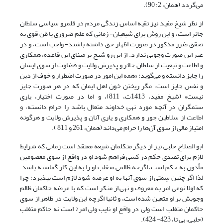
می‌گردد (همان، 2: 90).
از نظر شیخ مفید نیز تقیه اساس زندگی مردم در قلمرو سیاسی سلطان
جائر است، و این روش برای شیعیان- زمانی که علم ضروری یا ظن قوی به
تحقق ضرر مذکور در صورت اظهار حق داشته باشند- واجب است، و در
غیر این صورت وجوبی ندارد. از این رو شیخ بر مبنای این قاعده، همکاری
و اطاعت و تبعیت از سلطان جائر و پذیرش ولایت و قضاوت از سوی ایشان
را جایز دانسته و می‌گوید: «همه این امور در صورت اضطرار و خوف از دین
و نفس جایز است، مگر ریختن خون اهل ایمان که در هر صورت جایز
نیست» (شیخ مفید، 1413ت، 811)، و اما در صورت اختیار، یاری
ستمگران در آنچه مورد نهی خداوند متعال باشد را حرام دانسته، و
اطاعت از سلاطین جور و همکاری و یاری آنان و پذیرش ولایت و هرگونه
امتیاز مالی از سوی آن‌ها را حرام می‌داند (همان، 261 و 811 ).
ابو الصلاح حلبی نیز از دیگر متکلمان شیعه معتقد است زمانی که شرایط
لازم برای تصدی حکم در کسی فراهم شود او در واقع از سوی معصومین
مأذون به حکم است، اگرچه ظالمی متغلب او را به این کار گماشته باشد.
لذا اگر چنین سِمَتی از سوی آنها به او عرضه شود لازم است بپذیرد؛ چرا
که اولا نوعی امر به معروف و نهی از منکر است که با عرضه حاکمان ظالم
وجوبش بر او متعین شده است، و ثانیا اگرچه این ولایت در ظاهر از سوی
حاکمان متغلب است ولی در واقع او نایب ولی امر% است نه حاکم متغلب
(حلبی، بی تا، 423- 424).