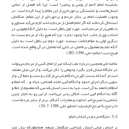
بخشیده امام (اعم از وصی و پیامبر) است؛ چرا که افضل از تمامی
انسان‌هاست و شایستگی برخورداری از این مقام را پیدا کرده است. در
وجوب افضلیت امام بر سائر مردم و برخوردای از این مقام، متکلمان
استدلال کرده‌اند که اگر امام افضل از مردم نباشد لازم می‌آید مساوی و
یا ناقص‌تر از مردم باشد. مورد اول باطل است؛ به دلیل آنکه اولویتی در
انتخاب وی از جانب خدا وجود ندارد؛ چرا که هیچ یک از مردم نسبت به
دیگری اولی به مقام امامت نیستند. مورد دوم نیز باطل است؛ به دلیل
آنکه تقدیم مفضول بر فاضل در جایی که تفاضل در آن واقع شده است،
قبیح است (علامه حلی، 1390، 385).
علامه حلی همچنین درباره علت اینکه غیر از امام، کسی از مردم نمی‌تواند
در جایگاه ایشان قرار بگیرد وجوهی را ذکر می‌کند، و از این میان معتقد
است از آنجا که بدست آوردن احکام شرعی از کتاب و سنت و حفظ آن، و از
سویی دیگر اجرای حدود و احکام الهی مانند قصاص، جهاد و... که حفظ و
انتظام جامعه به آن است، تنها به دست انسان قدسی که معصوم از خطا و
آگاه به احکام الهی است، امکان پذیر می‌باشد، از این رو به ناچار چنین
شخصی با تصریح امر خداوند و معجزات آشکار، برتر از سایر مردم است،
تا ترجیح بلا مرجح لازم نیاید (محقق حلی، 1388، 7-10).
3-2. جایگاه مردم در انتخاب امام
بر اساس مبانی انسان شناختی متکلمان شیعه، همانطورکه بیان شد