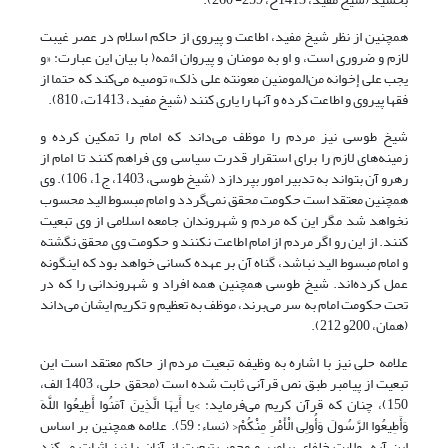
همچنین از نظر شیخ مفید، اطاعت و پیروی از حاکم اسلام در عصر غیبت
لازم و ضروری است، و او به مومنان و پیروان ائمه( با بیان این عبارت: «و
یجب علی إخوانه من‌‌المومنین معونته علی ذلک» توصیه می‌کند که حتما از
فقها پیروی و اطاعت کرده و آنها را یاری کنند (شیخ مفید، 1413ت، 810).
شیخ طوسی نیز مردم را موظف می‌داند که امام را تمکین کرده و
زمینه‌های لازم را برای استقرار قدرت سیاسی وی فراهم کنند تا امام از
رهرو آن بتواند به تدبیر امور بپردازد (شیخ طوسی، 1403، ج1، 106). وی
همچنین معتقد است حکومت محقق نمی‌گردد و امام مبسوط الید محسوب
نخواهد شد مگر این که مردم و شهروندان جامعه اسلامی از وی تبعیت
کنند. از این رو اگر مردم از امام اطاعت نکنند و حکومت وی محقق نگشته
و امام مبسوط الید نباشد، گناه آن بر عهده کسانی خواهد بود که اینگونه
عمل کرده‌اند. شیخ طوسی همچنین همه افراد و شهروندانی را که در
تحت حکومت امام به سر می‌برند، موظف به تعظیم و تکریم ایشان می‌داند
(همان، 200و 212).
علامه حلی نیز با اشاره به وظیفه تبعیت مردم از حاکم معتقد است این
تبعیت از پیامبر طبق نص قرآنی ثابت شده است (محقق حلی، 1403 الف،
150)، چنان که قرآن کریم می‌فرماید: >یا أَیهَا الَّذِینَ آمَنُوا أَطِیعُوا اللَّهَ
وَأَطِیعُوا الرَّسُولَ وَأُولِی الْأَمْرِ مِنْکُمْ< (نساء: 59). علامه همچنین بر اساس
این آیه، ولایت خلفای پیامبر و وجوب تبعیت از آنان را نیز اثبات می‌کند