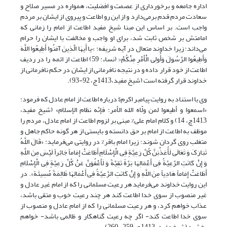
اداره جامعه و برخورداری از عصمت و افضلیت، همواره در مسیر صلاح و
سعادت مردم قدم برمی‌دارد و از این رو اطاعت و پیروی از ایشان بر مردم
واجب است. بر اساس این مبنا شیخ مفید اطاعت از امام را زمانی که
امامتش بر شخص ثابت شد، برای او واجب و مخالفت با ایشان را حرام
می‌داند؛ زیرا خداوند متعال در آیه شریفه: >یا أَیهَا الَّذِینَ آمَنُوا أَطِیعُوا اللَّهَ
وَأَطِیعُوا الرَّسُولَ وَأُولِی الْأَمْرِ مِنْکُمْ< (نساء: 59) اطاعت از ائمه را در ردیف
اطاعت از خود قرار داده و در نتیجه نافرمانی از ایشان در حکم نافرمانی از
خداوند قرار گرفته است (شیخ مفید،1413ج، 92-93).
وی با استناد به روایت پیامبر اکرم$ درباره اطاعت از امام عادل که فرمود:
«اسمعوا و أطیعوا لمن ولّاه الله الأمر؛ فإنّه نظام الإسلام» (شیخ مفید،
1413چ، 14) و کلام امام علی% مبنی بر لزوم اطاعت از امام عادل، مردم را
موظف به اطاعت از امام بر حق دانسته و بایستی از هر گونه حاکم جاهل و
متغلب روی گردان شوند؛ زیرا امام باقر% در روایتی می‌فرماید: «قَالَ اللَّهُ
تَبَارَکَ وَ تَعَالَى لَأُعَذِّبَنَّ کُلَّ رَعِیَّةٍ فِی الْإِسْلَامِ أَطَاعَتْ إِمَاماً جَائِراً لَیْسَ مِنَ اللَّهِ
وَ إِنْ کَانَتِ الرَّعِیَّةُ فِی أَعْمَالِهَا بَرَّةً تَقِیَّةً وَ لَأَعْفُوَنَّ عَنْ کُلِّ رَعِیَّةٍ فِی الْإِسْلَامِ
أَطَاعَتْ إِمَاماً هَادِیاً مِنَ اللَّهِ وَ إِنْ کَانَتِ الرَّعِیَّةُ فِی أَعْمَالِهَا ظَالِمَةً مُسِیئَة». در
این روایت خداوند می‌فرماید هر رعیت مسلمانی را که از امام غیر عادل و
غیر ‌منصوب از سوی خدا اطاعت کند هر چند رعیت خوب و متقی باشد،
عذاب خواهم کرد، و هر رعیت مسلمانی را که از امام عادل و منصوب از
سوی خدا اطاعت کند- اگر چه رعیت گناهکار و ظالمی باشد- خواهم
بخشید (شیخ مفید، 1413ح، 259- 260).