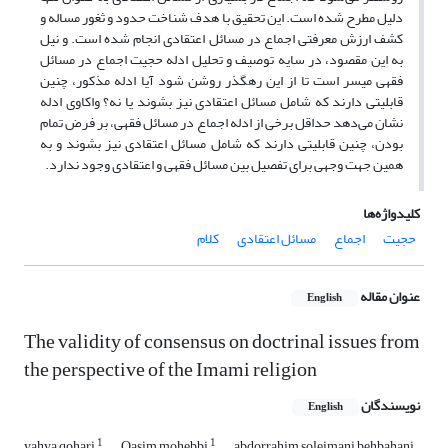
دلیل مطرح شده است. این تحقیق با هدف شناخت حدود و ثغور مساله و
کشف ارزش معرفتی اجماع در مسائل اعتقادی انجام شده است. و نیل
به این مقصود، در سایه توصیف و تحلیل ادله حجیت اجماع در مسائل
فقهی میسر است تا از این رهگذر روشن شود آیا ادله مذکور، چنین
قابلیتی دارند که شامل مسائل اعتقادی نیز بشوند یا نه؟ واکاوی ادله
نشان می‌
دهد حداقل برخی از ادله اجماع در مسائل فقهی، بر فرض تمام
بودن، چنین قابلیتی دارند که شامل مسائل اعتقادی نیز بشوند و به
همین جهت وجهی برای تفصیل بین مسائل فقهی و اعتقادی وجود ندارد.
کلیدواژه‌ها
حجیت
اجماع
مسائل اعتقادی
کلام
عنوان مقاله
English
The validity of consensus on doctrinal issues from
the perspective of the Imami religion
نویسندگان
English
1
1
yahya qohari
Qasim mohebbi
abdorrahim soleimani behbahani