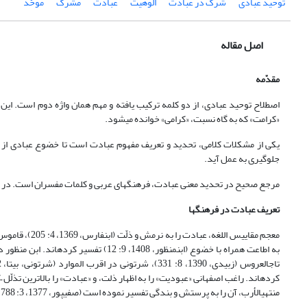
توحید عبادی
شرک در عبادت
الوهیت
عبادت
مشرک
موحّد
اصل مقاله
مقدّمه
اصطلاح توحید عبادی، از دو کلمه ترکیب یافته و مهم همان واژه دوم است. این
«کرامت» که به گاه نسبت، «کرامی» خوانده می‏شود.
یکی از مشکلات کلامی، تحدید و تعریف مفهوم عبادت است تا خضوع عبادی از غیر
جلوگیری به عمل آید.
مرجع صحیح در تحدید معنی عبادت، فرهنگ‏های عربی و کلمات مفسران است. در ادا
تعریف عبادت در فرهنگ‏ها
به اطاعت همراه با خضوع (ابن‏منظور، 1408
منتهی‏الأرب، آن را به پرستش و بندگی تفسیر نموده است (صفی‏پور، 1377، 3: 788).