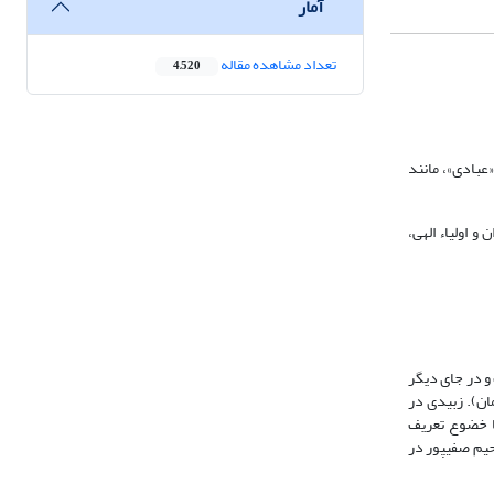
آمار
تعداد مشاهده مقاله
4,520
عبادی»، مانند
 اولیاء الهی،
59) و لسان العرب آن را به معنای اطاعت و در جای دیگر
ند (همان). زبیدی در
ی، 1347، 2: 42)، عبادت را به انقیاد همراه با خضوع تعریف
اترین تذلّل –که جز خدا، کسی شایسته آن نیست- تفسیر می‏کند (راغب اصفهانی، 1362: 319). عبدالرحیم صفی‏پور در