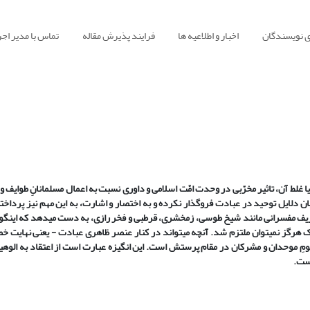
ی نویسندگان
اخبار و اطلاعیه ها
فرایند پذیرش مقاله
تماس با مدیر اجر
 غلط آن، تاثیر مخرّبی در وحدت امّت اسلامی و داوری نسبت به اعمال مسلمانانِ طوایف 
ن دلایل توحید در عبادت فروگذار نکرده و به اختصار و اشارت، به این مهم نیز پرداخ
اریف مفسرانی مانند شیخ طوسی، زمخشری، قرطبی و فخر رازی، به دست می‏دهد که این‏گون
ک هرگز نمی‏توان ملتزم شد. آنچه می‏تواند در کنار عنصر ظاهری عبادت - یعنی نهایت خض
مومِ موحدان و مشرکان در مقام پرستش است. این انگیزه عبارت است از اعتقاد به الوهی
است.