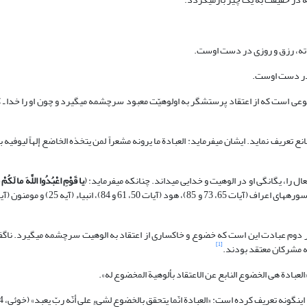
اماته، رزق و روزی در دست اوست.
 در دست اوست.
وعی است که از اعتقاد پرستش‏گر به اولوهیّت معبود سرچشمه می‏گیرد و چون او را خدا ـ 
یف نماید. ایشان می‏فرماید: العبادة ما یرونه مشعراً لمن یتخذه الخاضع إلهاً لیوفیه ب
ا، یگانگی او در الوهیت و خدایی می‏داند. چنانکه می‏فرماید: (َ
یا قَوْمِ اعْبُدُوا اللَّهَ ما لَکُمْ م
 عنصر دوم عبادت این است که خضوع و خاکساری از اعتقاد به الوهیت سرچشمه می‏گیرد. ناگ
[1]
که مشرکان معتقد بودند.
«العبادة هی الخضوع النابع عن الاعتقاد بألوهیة المخضوع له».
 تعریف کرده است: «العبادة انّما یتحقق بالخضوع لشیءٍ علی أنّه ربّ یعبد» (خوئی، 1394: 503).