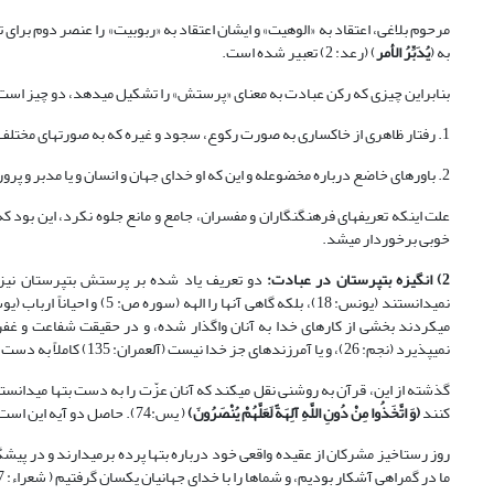
مرحوم بلاغی، اعتقاد به «الوهیت» و ایشان اعتقاد به «ربوبیت» را عنصر دوم برا
به (
یُدَبِّرُ الأمر
) (رعد: 2) تعبیر شده است.
بنابراین چیزی که رکن عبادت به معنای «پرستش» را تشکیل می‏دهد، دو چیز است
1. رفتار ظاهری از خاکساری به صورت رکوع، سجود و غیره که به صورت‏های مختلف، در میان تمام ملل جهان رایج است.
2. باورهای خاضع درباره مخضوع‏له و این که او خدای جهان و انسان و یا مدبر و پروردگار آن دو است و یا لااقل بخشی از کارهای الهی به او واگذار شده و سرنوشت انسان در دست او است.
علت اینکه تعریف‏های فرهنگ‏نگاران و مفسران، جامع و مانع جلوه نکرد، این بود ک
خوبی برخوردار می‏شد.
2) انگیزه بت‏پرستان در عبادت:
دو تعریف یاد شده بر پرستش بت‏پرستان نیز کا
می‏کردند بخشی از کارهای خدا به آنان واگذار شده، و در حقیقت شفاعت و غ
نمی‏پذیرد (نجم: 26)، و یا آمرزنده‏ای جز خدا نیست (آل‏عمران: 135) کاملاً به دست می‏آید.
گذشته از این، قرآن به روشنی نقل می‏کند که آنان عزّت را به دست بتها می‏دانست
کنند
(
وَ اتَّخَذُوا مِنْ دُونِ اللَّهِ آلِهَةً لَعَلَّهُمْ یُنْصَرُونَ
)
( یس:74). حاصل دو آیه این است که مشرکان جز خدا، برای خود خدایانی قائل بودند تا به آنان عزّت و تصرف ببخشند.
روز رستاخیز مشرکان از عقیده واقعی خود درباره بت‏ها پرده برمی‏دارند و در پیش
ما در گمراهی آشکار بودیم، و شماها را با خدای جهانیان یکسان گرفتیم ( شعراء: 97-98).