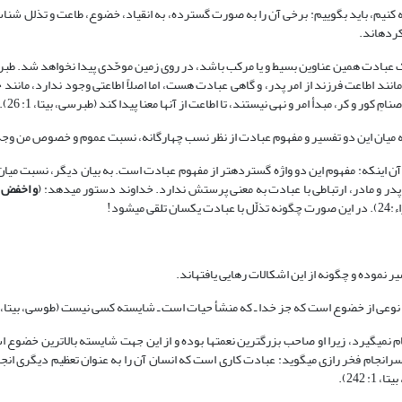
 کنیم، باید بگوییم: برخی آن را به صورت گسترده، به انقیاد، خضوع، طاعت و تذلل شناس
کرده‏اند.
ملاک عبادت همین عناوین بسیط و یا مرکب باشد، در روی زمین موحّدی پیدا نخواهد شد. ط
ند اطاعت فرزند از امر پدر، و گاهی عبادت هست، اما اصلاً اطاعتی وجود ندارد، مانن
ور و کر، مبدأ امر و نهی نیستند، تا اطاعت از آنها معنا پیدا کند (طبرسی، بی‏تا، 1: 26).
که میان این دو تفسیر و مفهوم عبادت از نظر نسب چهارگانه، نسبت عموم و خصوص من وجه
ن اینکه: مفهوم این دو واژه گسترده‏تر از مفهوم عبادت است. به بیان دیگر، نسبت میا
ر و مادر، ارتباطی با عبادت به معنی پرستش ندارد. خداوند دستور می‏دهد: (
و اخفض ل
شود!
نموده و چگونه از این اشکالات رهایی یافته‏اند.
از خضوع است که جز خدا ـ که منشأ حیات است ـ شایسته کسی نیست (طوسی، بی‏تا، 1: 38).
 نمی‏گیرد، زیرا او صاحب بزرگترین نعمت‏ها بوده و از این جهت شایسته بالاترین خضوع
، 1: 10). قرطبی آن را به طاعت و تذلل تفسیر می‏کند (قرطبی، 1405، 1: 145)، سرانجام فخر رازی می‏گوید: عبادت کاری است که انسان آن را به عنوان تعظی
242).