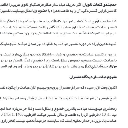
جمع‏بندی کلمات لغویان:
اگر تعریف عبادت از منظر فرهنگ‏های لغوی عربی را خلاصه
کاستن از این گستردگی، آن را به طاعت همراه با خضوع و یا تذلّل بی‏نهایت، تفسیر 
شایسته یادآوری است که این تعریف‏ها، کاملاً تعریف به اعم است، چه اینکه اگر 
تفسیر عبادت به طاعت، یادآور می‏شود که گاهی طاعت هست، اما عبادت نیست، مان
در برابر اصنام، که قطعاً عبادت صدق می‏کند، اما اطاعتی در بین نیست، چه اینکه اصنامِ ک
شبیه همین ایراد در مورد تفسیر عبادت به «انقیاد» نیز صدق می‏کند. نتیجه این
در مورد تفسیر عبادت به «خضوع» و «تذلل»، اشکال به نحو دیگری وارد است، و آ
با عبادت، نسبت عموم و خصوص مطلق است؛ زیرا خضوع و تذلّل انسان در برابر پد
من الرحمة
)
بالهای تذلّل و فروتنی را در برابرشان [برابر پدر و مادر] فرود آور (اسراء:24). در این صورت چگونه تذلّل با عبادت یکسان تلقی می‏
مفهوم عبادت از دیدگاه مفسران
اکنون وقت آن رسیده که سراغ مفسران برویم و ببینیم آنان عبادت را چگونه تفسیر 
شیخ طوسی در تعریف عبادت می‏نویسد: عبادت قسمی از شکر و سپاس، همراه با نوعی 
زمخشری می‏نویسد: عبادت بالاترین خضوع و تذلل است و لذا جز درباره خدا انجام
بی‏تا
عبادت بالاترین درجه از تعظیم است که شایسته جز مبدأ نعمت‏ها نیست (فخر رازی، بی‏تا، 1: 