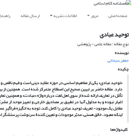
صفحه اصلی
مرور
اطلاعات نشریه
ارسال مقاله
راهنما
توحید عبادی
نوع مقاله : مقاله علمی - پژوهشی
نویسنده
جعفر سبحانی
چکیده
«توحید عبادی» یکی از مفاهیم اساسی در حوزه عقاید دینی است و فهم ناقص و یا
دارد. مقاله حاضر بر تبیین صحیح این اصطلاح متمرکز شده است. همچنین از بیا
تأمّل در تعاریف ارائه شده از سوی اهل لغت درباره واژه «عبادت» و همچنین تع
اغیار نبوده و به مدلول آنها در تطبیق بر مصادیق خارجی و تمییز موحد از مشر
مقابل یک موجود- تعریف توحید عبادی را کامل ‏کند، توجه به انگیزه فراگیرِ ع
اینکه معبود، خالق هستی، مدبّر موجودات و تعیین کنندة سرنوشت پرستش‏گر 
کلیدواژه‌ها