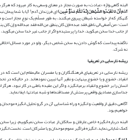
البته گاهی واژه «عبادت» به صورت مجاز در معنای وسعی به کار می‏رود که هر
آدَمَ أَنْ لا تَعْبُدُوا الشَّیْطانَ إِنَّهُ لَکُمْ عَدُوٌّ مُبِین
)
گنهکار که از خواسته شیطان پیروی می‏کنند، به طور مسلّم یک نوع مجاز است و 
است: «من أصغی الی ناطق فقد عبده فإن کان ینطق عن الله فقد عبدالله و إن کان
از جانب خدا سخن می‏گوید، خدا را پرستیده و اگر از جانب غیر خدا سخن می‏گوید، غیر او را پر
ناگفته پیداست که گوش دادن به سخن شخص دیگر، ولو در مورد مسائل اخلاقی و 
نه شرک.
ریشه‏ نارسایی در تعریف‏ها
ریشه نارسایی در تعریف‏های فرهنگ‏نگاران و یا مفسران عالی‏مقام این است که 
انقیاد، خضوع و یا خضوع بی‏نهایت و نظیر آنها تبیین نموده‏اند. در حالی‏که
انسان را بر خضوع و انقیاد برمی‏انگیزد و اگر این عقیده باطنی در کار نبود، هرگز
جداسازی مصادیق واقعی پرستش از مصداق‏نماها و شبه عبادت‏ها، ایفا نماید.
آگاهی دقیق از واقعیت و انگیزه و راه شناسایی آن در گرو تحلیل انگیزه موحدان
خواهیم بود.
البته درباره انگیزه خاص عارفان و سالکان از عبادت سخن نمی‏گوییم، زیرا سخن 
کمک شایانی نماید، انگیزه فراگیر عموم موحدان و یا مشرکان است. نخست انگیزه مو
1) انگیزه موحّدان در عبادت:
انگیزه موحدان را در سه چیز می‏توان خلاصه کرد، ک