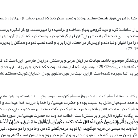
رد بت‏ها به نیروی فوق‏ طبیعت معتقد بودند و تصور می‏کردند که تدبیر بخشی از جهان در د
ش از شامات) کرد و دید گروهی بت‏های ساخته و تراشیده را می‏پرستند. وی از انگیزه پرس
رستند و ... وی تحت تأثیر اندیشه‏های آنان قرار گرفت و درخواست کرد که یکی از آن بت‏ها را
ا در اختیار او نهادند و او پس از مراجعت، آن را بر بام کعبه نصب نمود و همگان را به
 روشنگر موضوع باشد: عبادت در زبان عربی و پرستش در زبان فارسی، این است که کس
اینکه خدا است، ستایش کنند، خواه به عنوان خدای بزرگ یا به عنوان خدای کوچک (امام خمینی، 1363: 29). توضیح اینکه آنان معتقد بودند که خدا
 به آنها سپرده شده است، از این جهت در عین مخلوق بودن، خدایان کوچک هستند (شعراء: 97
می‏شمارد (بیّنه: 1) و حاکی از آن است که اهل کتاب اصطلاحاً مشرک نیستند، و واژه «مشرکان» مخصوص بت‏پرستان است، ولی این
در باطن موحّد نبوده و از خط توحید در عبادت بیرون رفته باشند، به گونه‏ای که همه مسیحیان قائل به تثلیث بوده و حضرت 
 شرک در عبادت بالاتر رفته و به مرحله شرک در ذات حق‏تعالی رسیده و خدای پدر، خد
روح‏القدس از اصول تغییر ناپذیر مسیحیان است و اعتقاد به خدایی غیر خدای واحد،
تَّخِذُونِی وَ أُمِّی إِلهَیْنِ مِنْ دُونِ اللَّهِ قالَ سُبْحانَکَ ما یَکُونُ لِی أَنْ أَقُولَ ما لَیْسَ لِی بِحَقٍّ إِنْ کُنْتُ قُل
 خداوند به عیسى بن مریم مى‏گوید: آیا تو به مردم گفتى که من و مادرم را دو معبود، غیر 
اگر چنین سخنى را گفته باشم تو میدانى، تو از آنچه در روح و جان من است آگاهى و من ا