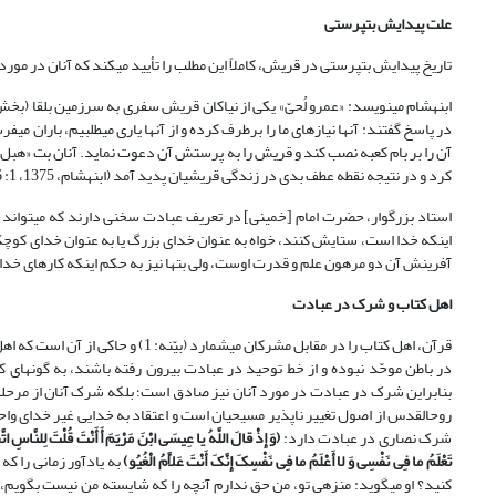
علت پیدایش بت‏پرستی
تاریخ پیدایش بت‏پرستی در قریش، کاملاً این مطلب را تأیید می‏کند که آنان در مو
ابن‏هشام می‏نویسد: «عمرو لُحیّ» یکی از نیاکان قریش سفری به سرزمین بلقا (بخ
در پاسخ گفتند: آنها نیازهای ما را برطرف کرده و از آنها یاری می‏طلبیم، باران می‏ف
آن را بر بام کعبه نصب کند و قریش را به پرستش آن دعوت نماید. آنان بت «هبل» ر
کرد و در نتیجه نقطه عطف بدی در زندگی قریشیان پدید آمد (ابن‏هشام، 1375، 1: 76-77).
استاد بزرگوار، حضرت امام [خمینی] در تعریف عبادت سخنی دارند که می‏تواند
آفرینش آن دو مرهون علم و قدرت اوست، ولی بت‏ها نیز به حکم اینکه کارهای خدایی
اهل کتاب و شرک در عبادت
قرآن، اهل کتاب را در مقابل مشرکان 
بنابراین شرک در عبادت در مورد آنان نیز صادق است؛ بلکه شرک آنان از مرحله
شرک نصاری در عبادت دارد:
(
وَ إِذْ قالَ اللَّهُ یا عِیسَى ابْنَ مَرْیَمَ أَ أَنْتَ قُلْتَ لِلنَّاسِ ا
تَعْلَمُ ما فِی نَفْسِی وَ لا أَعْلَمُ ما فِی نَفْسِکَ إِنَّکَ أَنْتَ عَلاَّمُ الْغُیُو
)
به یادآور زمانى را که
کنید؟ او مى‏گوید: منزهى تو، من حق ندارم آنچه را که شایسته من نیست بگویم، 