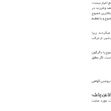
نع اغیار نیست؛
هد و فرزند در
بالاترین خضوع
ضوع و یا تعظیم
ی‏کردند. زیرا
قای با یوسف در بیرون شهر، از مرکب
، حکم موضوع را دگرگون
است. اگر مطلق
 برانگیختیم تا خدا را بپرستید و از پرستش طاغوت اجتناب کنید (نحل: 36)، به روشنی گواهی
َّ نَعْبُدَ إِلاَّ اللَّه
)
ر شأن آن است، مورد عنایت