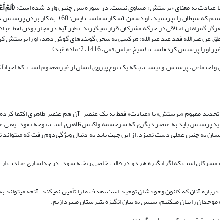
گز با عبادت به معنای «پرستش» مساوی نیست. در سوره یس چنین وارد شده است:
(
ألَمْ أَع
ای فرزندان آدم! آیا با شما پیمان نبستم که شیطان را نپرستید، او دشمن آشکار شما
هرگز گمراهان اخلاقی در جرگه مشرکان قرار نمی‏گیرند. نظیر آیه در مجاز بودن لفظ عب
 ینطق عن غیرالله فقد عبد غیرالله؛ هرکسی به سخن گوینده‏ای گوش دهد، او را پرستش کرد
ستش کرده است» (شیخ عباس قمی، 1416، 2: ماده عَبَدَ).
اجتماعی، پرستش او نیست، بلکه یک نوع پیروی انسان از غیرمعصوم است، که احیاناً گ
در تحدید مفهوم «پرستش» یا «عبادت» فقط به یک عنصر، آن هم عنصر ظاهری اکتفا کرده و
 در تحدید پرستش باید به عنصر دیگری که سرچشمه واکنش ظاهری است، توجه نمود، یعنی 
 انسان به چنین عملی دست نمی‏زد. از این جهت باید به دنبال ویژگی دوم رفت که می‏تواند 
 و مشرکان است که اگر انگیزه هر دو در قالب خاصی ریخته شود، در جداسازی عبادت از عب
درباره آنان که کانون وجودشان توحید است، هدف ما را تأمین نمی‏کند. آنچه می‏تواند ب
حدان را بیان می‏کنیم، سپس به بیان انگیزه بت‏پرستان می‏پردازیم.
ه در حقیقت به یک چیز بازمی‏گردد: