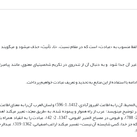
 لفظ منسوب به «عبادت» است که در مقام نسبت، «تاء تأنیث» حذف می‏شود و می‏گویند «
 آن جدا شود و به دنبال آن از تندروی در تکریم شخصیت‏های معنوی، مانند پیامبران و
مه با استفاده از این منابع به تحدید و تعریف عبادت خواهیم پرداخت.
معجم مقاییس اللغه، عبادت را به نرمش و ذلّت (ابن‏فارس، 1369، 4: 205)، قاموس المحیط، آن را به اطاعت (فیروزآبادی، 1412، 1: 6
، 9: 12) تفسیر کرده‏اند. ابن منظور در توضیح می‏نویسد: عرب از راه هموار و پیموده شده، به «طریق معبّد» تعبیر می‏ک
تاج‏العروس (زبیدی، 1390، 8: 331)، شرتونی در اقرب الموارد (شرتونی، بی‏تا، 2: 788)، و فیومی در مصباح المنیر (فیوم
کرده‏اند. راغب اصفهانی «عبودیت» را به اظهار ذلت، و «عبادت» را بال