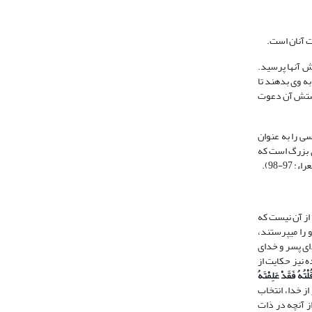
ست آنان است.
تش آنها پرسید.
 به وی بدهند تا
 پرستش آن دعوت
ی را به عنوان
ی جهان و انسان، خدای بزرگ است که
-98).
 مانع از آن نیست که
عیسی7 را خدا یا فرزند خدا می‏دانند و او را می‏پرستند،
ای پسر و خدای
 یگانه انگیزه آنان برای پرستش است. خطاب خداوند به حضرت عیسی7در سوره مائده نیز حکایت از
ْتُهُ فَقَدْ عَلِمْتَهُ
از خدا، انتخاب
ز آنچه در ذات