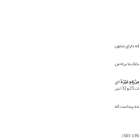
که دارای شئون
ذلک ما یراه من
ِنْ إِلهٍ غَیْرُهُ
) ای
قوم من! خدا را بپرستید، که جز او خدایی نیست (اعراف: 59). مضمون این آیه در سوره‏های اعراف (آیات 65، 73 و 85)، هود (آیات 50، 61 و 84)، انبیاء (آیه 25) و مومنون (آیات 23 و 32) نیز
فته پیداست که