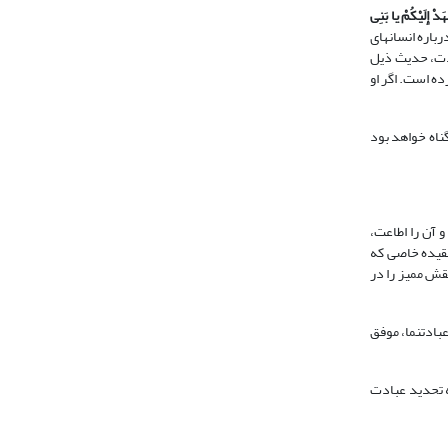
ْهَدْ إِلَیْکُمْ یا بَنِی
ست (یس: 60). به کار بردن پرستش درباره انسان‏های
ادت، حدیث ذیل
ه است. اگر او
ناه خواهد بود
 آن را اطاعت،
عقیده خاصی که
نقش ممیز را در
ادت‏نما، موفق
ه تحدید عبادت