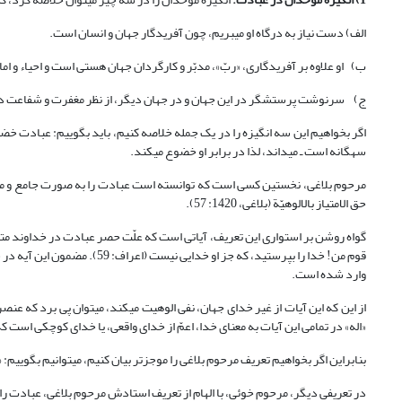
الف) دست نیاز به درگاه او می‏بریم، چون آفریدگار جهان و انسان است.
ب‌) او علاوه بر آفریدگاری، «ربّ»، مدبّر و کارگردان جهان هستی است و احیاء و 
ج‌) سرنوشت پرستش‏گر در این جهان و در جهان دیگر، از نظر مغفرت و شفاعت
اگر بخواهیم این سه انگیزه را در یک جمله خلاصه کنیم، باید بگوییم: عبادت خض
سه‏گانه است ـ می‏داند، لذا در برابر او خضوع می‏کند.
مرحوم بلاغی، نخستین کسی است که توانسته است عبادت را به صورت جامع و مانع تعر
حق الامتیاز بالالوهیّة (بلاغی، 1420: 57).
گواه روشن بر استواری این تعریف، آیاتی است که علّت حصر عبادت در خداوند متعال ر
وارد شده است.
از این که این آیات از غیر خدای جهان، نفی الوهیت می‏کند، می‏توان پی برد که
«اله» در تمامی این آیات به معنای خدا، اعمّ از خدای واقعی، یا خدای کوچکی است 
بنابراین اگر بخواهیم تعریف مرحوم بلاغی را موجزتر بیان کنیم، می‏توانیم بگوییم: 
در تعریفی دیگر، مرحوم خوئی، با الهام از تعریف استادش مرحوم بلاغی، عبادت را اینگونه