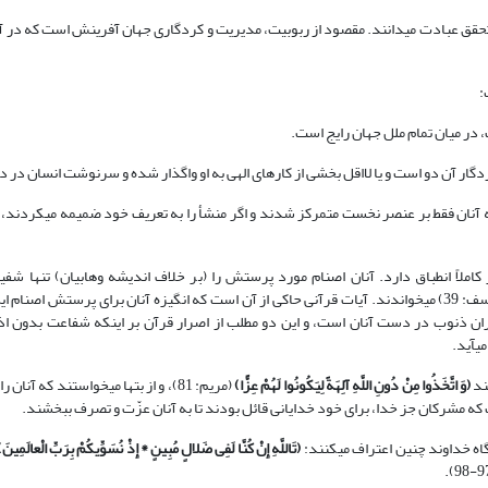
ی تحقق عبادت می‏دانند. مقصود از ربوبیت، مدیریت و کردگاری جهان آفرینش است که در آ
:
ه آنان فقط بر عنصر نخست متمرکز شدند و اگر منشأ را به تعریف خود ضمیمه می‏کردند، تعر
ملاً انطباق دارد. آنان اصنام مورد پرستش را (بر خلاف اندیشه وهابیان) تنها شفیع
نمی‏دانستند (یونس: 18)، بلکه گاهی آنها را الهه (سوره ص: 5) و احیاناً ارباب (یوسف: 39) می‏خواندند. آیات قرآنی حاکی از آن است که انگیزه آنان برای 
فران ذنوب در دست آنان است، و این دو مطلب از اصرار قرآن بر اینکه شفاعت بدون 
ند
(
وَ اتَّخَذُوا مِنْ دُونِ اللَّهِ آلِهَةً لِیَکُونُوا لَهُمْ عِزًّا
)
(مریم: 81)، و از بت‏ها می‏خواستند که آنا
گاه خداوند چنین اعتراف می‏کنند:
(
تَاللَّهِ إِنْ کُنَّا لَفِی ضَلالٍ مُبِینٍ * إِذْ نُسَوِّیکُمْ بِرَبِّ الْعالَمِینَ
)