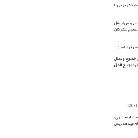
انده و برخی با
برسی پس از نقل
د خضوع مشرکان
 برقرار است.
ن خضوع و تذلل
هما جناح الذلّ
 است (زمخشری،
م دیگری انجام می‏دهد، پس