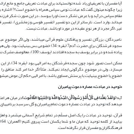
آیا مفسران با تعریف‏های یاد شده توانسته‏اند برای عبادت تعریفی جامع و مانع ا
زیرا چگونه می‏توان گفت که عبادت نوعی سپاس همراه با خضوع است؟! (اشاره به ت
مقام سپاس درآید و با عرض تشکر دست او را ببوسد، در این صورت شکر فرزند 
می‏داند، وارد است. نارساتر از این دو تفسیر (تفسیر طوسی و زمخشری)، تفسیر فخ
غیر، اگر مجرد از هر نوع عقیده در مورد او باشد، عبادت نیست.
نامبردگان، بزرگان تفسیر و پی‏افکنان علوم قرآنی می‏باشند، ولی اگر موضوع ع
پیاده شده و در برابر یوسف به سجده افتادند (یوسف: 100)، مع‏الوصف مشرک نشدند، در حالی که خضوعی بالاتر از سجده در برابر شخص، متصور نیست.
ممکن است تصور
می‏سازد، ولی در موضوع دگرگونی ایجاد نمی‏کند. مثلاً اگر خدا امر کند منافق
خضوع یا خضوع بی‏نهایت با پرستش مساوی باشد، با امر الهی حکم آن عوض می‏شود،
«توحید در عبادت» عصاره دعوت پیامبران
آیه
(
وَ لَقَدْ بَعَثْنا فِی کُلِّ أُمَّةٍ رَسُولاً أَنِ اعْبُدُوا اللَّهَ وَ اجْتَنِبُوا الطَّاغُوت
)
می‏دهد که توحید در عبادت عصاره دعوت تمام پیامبران و گل سرسبد برنامه‏های آنا
قرآن، توحید در عبادت را یک اصل مسلّم در تمام شرایع آسمانی می‏شمرد و اهل ک
بی
فرهنگ‏نگاران و مفسران قرار نگرفته است.