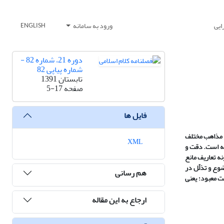
ایی
ورود به سامانه
ENGLISH
دوره 21، شماره 82 -
شماره پیاپی 82
تابستان 1391
صفحه
5-17
فایل ها
و مذاهب مختلف
XML
ته است. دقت و
ه تعاریف مانع
وع و تذلّل در
هم رسانی
ت معبود؛ یعنی
ارجاع به این مقاله