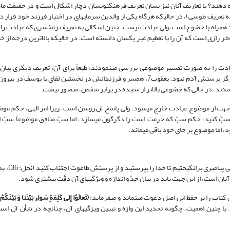
رائه دهند؟ یا تعاریف آنان نیز بسان تعریف فرهنگ‏نویسان دچار اشکال است و در حقیقت ما
عریف طوسی)، در حالی‏که هرگاه یکی از والدین سرمایه‏ای در اختیار فرزند خود قرار د
همراه با خضوع است، ولی عبادت نیست. چنین اشکالی به تعریف زمخشری که عبادت را 
ر رازی است که آن را با تعظیم غیر یکسان دانسته است. در حالی‏که بالاترین درجه از خ
بادت را به صورت تفسیر موضوعی بررسی می‏نمودند، طبعاً برای آن، تعریف دیگری بیان م
سجود فرشتگان برای حضرت آدم7 (بقره: 34) خضوعی بس بی‏نهایت بود، ولی هرگز پرستش آدم نبود. یعقوب7، همسر و فرزندانش در نخستین ل
 شود چون سجده فرشتگان به امر الهی بود (بقره: 34)، از این جهت از موضوع عبادت خارج می‏شود. ولی پاسخ آن روشن است، زیرا امر الهی
 را سبّ کنید، حکم سبّ که حرمت است را دگرگون می‏سازد، اما سبّ منافق موضوعاً سبّ 
 اما موضوع بر جای خود باقی می‏ماند.
در میان هر امتی پیامبری
ن است، از این جهت باید در بیان حدّ و اندازه و ویژگی‏های آن دقّت بیشتری شود.
تاب را بر حفظ این اصل دعوت می‏نماید و می‏فرماید:
(
تَعالَوْا إِلى‏ کَلِمَةٍ سَواءٍ بَیْنَنا وَ بَیْنَکُمْ أَلا
ایید از کلمه توحید که میان ما و شما یکسان است پیروی کنیم (آل‏عمران: 64). با چنین اهمیت، چگونه تحدید این واژه و تبیین ویژگی‏های آن، چنانچه د