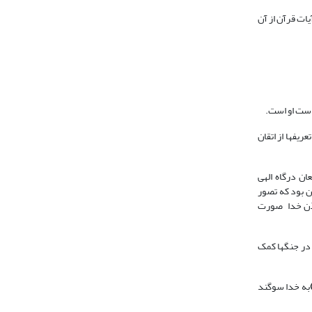
یات قرآن از آن
یف‏ها از اتقان
ان درگاه الهی
پرستش اصنام این بود که تصور
اذن خدا صورت
ن را در جنگ‏ها کمک
به خدا سوگند