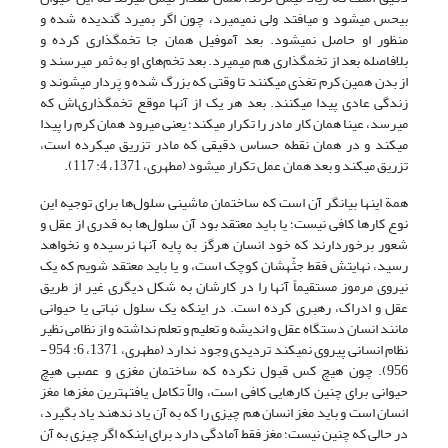
بى‏حس مى‏شود و مى‏افتد ولى نمى‏میرد، چون اگر بمیرد گندیده شده و
منظور او حاصل نمى‏شود. بعد آموفیل همان جا تخم‏گذارى کرده و
بلافاصله بعد از تخم‏گذارى هم مى‏میرد. بعد تخم‌هاى او به ثمر مى‏رسند و
از بدن همین کرم تغذى مى‏کنند تا وقتى که بزرگ شده و پَردار مى‏شوند و
زندگى عادى پیدا مى‏کنند. بعد هر یک از آنها موقع تخم‏گذارى‏اش که
مى‏رسد، عینا همان کار مادر را تکرار مى‏کند؛ یعنى مى‏رود همان کرم را پیدا
مى‏کند و در همان نقطه حساس دقیقى که مادر تزریق مى‏کرده است،
تزریق مى‏کند و بعد همان عمل تکرار مى‏شود (مطهری، 1371، ‏4: 117).
همة اینها بیانگر آن است که ساختمان ماشینى سلول‌ها براى توجیه این
نوع کارها کافى نیست؛ یا باید معتقد بود آن سلول‌ها به قدری از عقل و
شعور برخوردارند که خود انسان هرگز به پایه آنها نرسیده و نخواهد
رسید، نهایتش فقط جثّه‏شان کوچک است، و یا باید معتقد شویم که یک
نیروى مرموز مستقیماً آنها را در کارشان به شکل دیگرى غیر از طریق
عقل و ادراک، رهبرى کرده است. در اینکه یک سلول نباتى یا حیوانى
مانند انسان دستگاه عقل و اندیشه و تعلیم و تعلم نداشته و از نظامى نظیر
نظام انسانى پیروى نمى‏کند تردیدى وجود ندارد (مطهری، 1371، 6: 954 -
956). چون هیچ کس قبول نکرده که ساختمان مغزى و عصبى هیچ
حیوانى براى چنین کارهایى کافى است، والاّ تکامل یافته‏ترین مغزها مغز
انسان است و باید مغز انسان هم چیزى را که به آن یاد ندهند یاد بگیرد،
در حالى که چنین نیست؛ مغز فقط آمادگى دارد براى اینکه اگر چیزى به آن