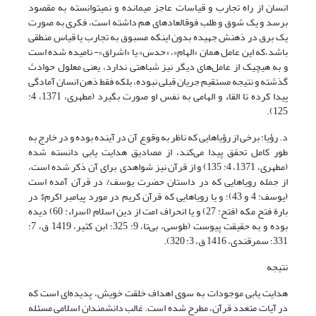
انسان از راه تجارب و قیاسات عاجز مى‏مانده و نمى‏توانسته به مقصود
برسد و یک شوق و طلب فوق‏العاده‏اى هم داشته است، فکرى به صورت
یک برق در ذهنش جهیده بدون اینکه مسبوق به تجارب یا قیاس منطقى
باشد،که این عامل همان «الهام»، «حدس» یا «اشراق»- نامیده شده است
و به هیچیک از عامل‌های دیگر نیز شباهتى ندارد، یعنى معلول حوادث
گذشته و نتیجه مستقیم جریان قبلى نبوده، بلکه فقط ذهن انسان آمادگى‏
پیدا کرده تا القاء و الهامى به نفس او صورت بگیرد (مطهری، 1371، 4:
125).
د. رؤیا: برخی از رؤیاهایی که ناظر به وقوع آن در آینده بوده و در خارج به
طور کامل تحقق پیدا می‌کند، از مصادیق هدایت‌ یابی دانسته شده
(مطهری، 1371، ‏4: 135) و از قرآن نیز شواهدی برای آن ذکر شده است،
از جمله رویاهایی که در داستان حضرت یوسف% در قرآن آمده است
(یوسف: 4 و 43)؛ و یا رویاهایی که قرآن کریم در مورد پیامبر اکرم$ در
بارة فتح مکه (فتح: 27) و یا انحراف امت از دین اسلام (اسراء: 60) دیده
بوده و به حقیقت پیوست (طوسی، بی‌تا، 9: 325؛ ابن کثیر، 1419 ق، 7:
331؛ سمرقندی، 1416 ق، 3: 320).
نتیجه
هدایت یابی موجودات به سوی اهداف خلقت خویش، پدیده‌ای است که
در آیات متعدد قرآن، مطرح شده است. غالب دانشمندان اسلامی مسئله