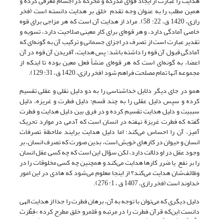
هدایت را عبارت از ایجاد قوای مدرکه و محرکه در اجسام معرفی کرده و
همین مطلب را به عنوان وجه تقدم خلق بر هدایت دانسته است (فخر
رازی، 1420 ق، ‏22: 58). مراد از هدایت آن است که هر مزاجی برای قوه
خاصی آمادگی دارد، و هر قوه‌ای برای کار معینی صلاحیت دارد، تسویه و
تقدیر عبارت است از تصرف در اجزای جسمانی و ترکیب آن به گونه‌ای که
آمادگی قبول آن قوه را داشته باشد؛ پس هدایت، آفریدن آن قوه در آن
اعضا، به گونه‌ای است که هر قوه‌ای منشأ فعل معین بوده تا اینکه از
مجموعه آنها تمام مصلحت فراهم شود (فخر رازی، 1420 ق، 31: 129).
همو در جای دیگر دلایل خداشناسی را به دو دلیل نقلی و عقلی تقسیم
کرده و سپس دلیل عقلی را به چند قسم: دلیل فطرت و غریزه، دلیل
سببیت و دلیل هدایت تقسیم کرده و در فرق بین دلیل هدایت و فطرت
گفته که فطرت غریزة نهفته در انسان است که آدمی در موارد تحریک
آمیز، آن را احساس می‌کند؛ اما دلیل هدایت برایند ملاحظة تصرفات
انسان و حیوان در کارهای خویش است، بدین صورت که تصرف انسان، بر
وجود عقل در او دلالت دارد، لکن سؤال این است که چه کسی عقل انسان
را بر نفع یا ضرر کارها هدایت می‌کند و همچنین چه کسی مخلوقات را در
وظائف‌شان هدایت می‌کند؟ از اینجا معلوم می‌شود که هادی در این امور
خداوند است (فخر رازی، 1407 ق ، ‏1: 276).
دلیل دیگری که می‌توان با توجه به آن، برهان فطرت را جدا از هدایت الهی
دانست این‌که قرآن فطرت را در مرتبه و قلمرو خلق مطرح کرده >فِطْرَتَ