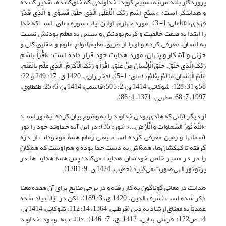
پروردگار بلند مرتبه تسبیح گوید، خداوندی که خلق‌کننده، تقدیر کننده
و هدایتگر است: >سَبِّحِ اسْمَ رَبِّکَ الْأَعْلَى الَّذِی خَلَقَ فَسَوَّى وَ الَّذِی قَدَّرَ
فَهَدى<‏ (الأعلى: 1- 3) . مورد چهارم، اولین آیات سوره «علق» است که خدا
را ابتدا به صفت خالقیت و کریم بودنش و سپس به معلم بودنش نسبت
به انسان، معرفی کرده و او را از طریق تعلیم انواع علوم و حقایق کلی و
جزئی و آشکار و پنهان، مورد هدایت خود قرار داده است: >اقْرَأْ بِاسْمِ
رَبِّکَ الَّذِی خَلَقَ. خَلَقَ الْإِنْسانَ مِنْ عَلَقٍ. اقْرَأْ وَ رَبُّکَ الْأَکْرَمُ‏. الَّذِی عَلَّمَ بِالْقَلَمِ.
عَلَّمَ الْإِنْسانَ ما لَمْ یعْلَمْ<‏ (علق: 1-5). (فخر رازی، 1420 ق، ‏17: 249 و 22:
58 و 31: 128؛ شوکانی، 1414 ق، 2: 505؛ قاسمی، 1414 ق، 6: 25؛ طنطاوی،
1997، ‏7: 68؛ مطهری، 1371، ‏4: 86).
از دیگر آیاتی که هادی بودن خداوند را به وضوح بیان کرده آیة نور است:
>اللَّهُ نُورُ السَّماواتِ وَ الْأَرْضِ...< (نور: 35)؛ در این آیه خداوند خود را نور
آسمانها و زمین معرفی کرده است، یعنی زمام همة موجودات از ذرّه
گرفته تا کهکشان‌ها، همة‌اش به دست خدا بوده و هم اوست که همگان
را در در مسیر خاص خودشان هدایت می‌کند؛ پس همة هدایت‌ها در
پرتو نور الهی صورت می‌گیرد (خطیب، 1424 ق، ‏9: 1281).
هدایت در معانی گوناگون به کار رفته و در برخی منابع برای آن هفده معنا
ذکر شده است (شرف الدین، 1420 ق، ‏3: 189)، لکن در آیات یاد شده
عمدتاً به معنای ارشاد به دین (قرطبی، 1364، 14: 112؛ شوکانی، 1414 ق،
4، ص122؛ قرشی بنابی، 1412 ق، ‏7: 146)؛ دلالت به وجود خداوند