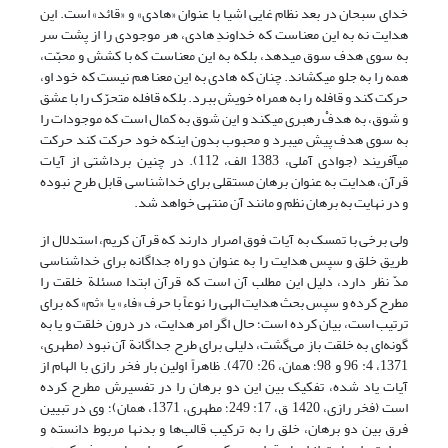
خدای سبحان در بعد نظام غایی اشیا با عنوان «هادی» و «قائد» است. این
هدایت نه به این معناست که خداوندِ هادی، هر موجودی را از پشت سر
به سوی هدف سوق می‏دهد، بلکه به این معناست که با کشش و محبّت،
همه را به جلو می‏کشاند. چنان که هادی به این معنا هم نیست که خود او،
حرکت کند و قافله را به همراه خویش ببرد. بلکه قافله متحرّک را با عشق
و شوق، به هدفْ رهبری می‏کند و این شوق به کمال است که موجودات را
به سوی هدف پیش می‏برد و محبوب بدون اینکه خود حرکت کند حرکت
می‏آفریند (جوادی آملی، 1383 الف، 112). در چنین برداشتی از آیات
قرآن، هدایت به عنوان برهان مستقلی برای خداشناسی قابل طرح نبوده
و در نهایت به برهان نظم و مانند آن منتهی خواهد شد.
ولی برخی با تمسک به آیات فوق اصرار دارند که قرآن کریم، استدلال از
طریق خلق و سپس هدایت را به عنوان دو راه جداگانه برای خداشناسی
مدّ نظر دارد، دلیل این مطلب آن است که قرآن ابتدا مسئلة خلقت را
مطرح کرده و سپس بحث هدایت الهی را نوعاً با حرف «فاء» یا «ثم» که برای
ترتیب است، بیان کرده است؛ حال اگر امر هدایت، در درون خلقت و یا به
گونه‌ای به خلقت باز می‌گشت، دلیلی برای طرح جداگانة آن نبود (مطهری،
1371، ‏4: 96 و 98؛ همان، 26: 470). ظاهراً اولین بار فخر رازی با الهام از
آیات یاد شده، تفکیک بین این دو برهان را در تفسیرش مطرح کرده
است (فخر رازی، 1420 ق، 17: 249؛ مطهری، 1371، همان)؛ وی در تبیین
فرق بین دو برهان، خلق را به ترکیب قالب‌ها و بدنها مربوط دانسته و