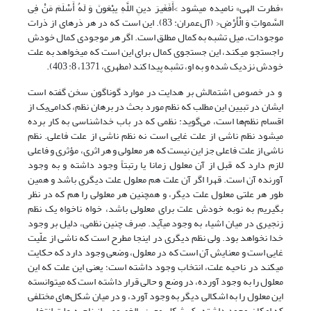
«فطرت الهى» نامیده مى‏شود >أَفَغَیرَ دینِ اللَّهِ یبْغونَ وَ لَهُ أَسْلَمَ مَنْ فِى
السَّمواتِ وَ الْأَرْضِ< (آل‌عمران: 83). این است که در هر ذره‏اى از ذرات
موجودات، میل تشبه به کمال مطلق است. اگر هر موجودى کمال خودش
راجستجو مى‏کند، این جستجوى کمال براى این است که مى‏خواهد به علت
خودش نزدیک شده و به او، تشبه پیدا کند (مطهری، 1371، 8: 403).
و در خصوص اشتمالش بر هدایت در موارد گوناگون سخن گفته است
ایشان در تبیین این مطلب که نظم مورد بحث در برهان نظم، کدامی‌یک از
اقسام نظم‌ها است، می‌گوید: نظمى که در باب خداشناسى به کار برده
مى‏شود نظم ناشى از علت غایى است نه نظم ناشى از علت فاعلى. نظم
ناشى از علت فاعلى جز این نیست که هر معلولى و هر اثرى، مؤثرى و فاعلى
لازم دارد که قبل از آن معلول زمانا یا رتبتاً وجود داشته و به وجود
آورنده آن است. قهرا اگر آن علت هم معلول علت دیگرى باشد و همین
طور هر علتى معلول علت دیگر، و همچنین هر معلولى را هم که در نظر
بگیریم به نوبه خودش علت براى معلولى باشد، خواه ناخواه یک نظم
زنجیرى در میان اشیاء به وجود مى‏آید. صِرف چنین نظمی، دلیل بر وجود
خدا نخواهد بود. ولى نظم دیگرى در اینجا مطرح است که ناشى از علّیت
غایى است و معنایش آن است که در معلول، وضعى وجود دارد که حکایت
مى‏کند در ناحیه علت، انتخاب وجود داشته است؛ یعنى این علت که این
معلول را به وجود آورده، در وضع و حالى قرار داشته است که مى‏توانسته
این معلول را به اشکالى دیگر به وجود آورد، و در میان شکل‌هاى مختلفى
که امکان وجود داشته یک شکل معینِ بالخصوص از ناحیه علت انتخاب