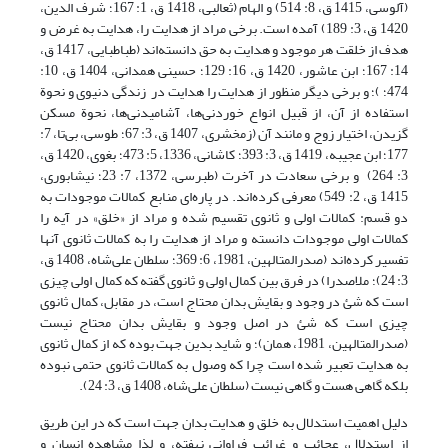
(آلوسی، 1415 ق، ‏8: 514) و الهام (ثعالبی، 1418 ق، ‏1: 167؛ شرف الدین،
1420 ق، ‏3: 189) آمده است. برخی مراد از هدایت را، هدایت به غرض و
هدف از خلقت هر موجود و هدایت به حق دانسته‌اند (طباطبایی، 1417 ق،
14: 167؛ ابن عاشور، 1420 ق، ‏16: 129؛ حسینی همدانی، 1404 ق، ‏10:
474؛ )؛ و برخی دیگر منظور از هدایت را هدایت در زندگی دنیوی و نحوة
استفاده از آن، از قبیل انواع خوردنی‌ها، آشامیدنی‌ها، نحوة مسکن
گزیدن، اختیار زوج و مانند آن (زمخشری، 1407 ق، ‏3: 67؛ طوسی، بی‌تا، ‏7:
177؛ ابن عجیبه، 1419 ق، ‏3: 393؛ کاشانی، 1336، ‏5: 473؛ بغوی، 1420 ق،
‏3: 264) و برخی سعادت در آخرت (طبرسی، 1372، ‏7: 23؛ نیشابوری،
1415 ق، ‏2: 549) معرفی کرده‌اند. در پاره‌ای منابع کمالات موجودات به
دو قسم: کمالات اولی و ثانوی تقسیم شده و مراد از «خلق» در آیه را
کمالات اولی موجودات دانسته و مراد از هدایت را به کمالات ثانوی آنها
تفسیر کرده‌اند (صدرالمتالهین، 1981، ‏6: 369؛ سلطان علی‌شاه، 1408 ق،
3: 24)؛ ملاصدرا) در فرق بین کمال اولی و ثانوی گفته که کمال اولی چیزی
است که شئ در وجود و بقایش بدان محتاج است، در مقابل، کمال ثانوی
چیزی است که شئ در اصل وجود و بقایش بدان محتاج نیست
(صدرالمتالهین، 1981، همان)؛ و شاید بدین جهت بوده که از کمال ثانوی
به هدایت تعبیر شده است چرا که وصول به کمالات ثانوى حتمى نبوده
بلکه گاهى هست و گاهى نیست (سلطان علی‌شاه، 1408 ق، 3: 24).
دلیل اهمیت استدلال به خلق و هدایت بدان جهت است که در این طریق
از استدلال، عجائب و غرائب فراوانی نهفته، و لذا مشاهده انسان و