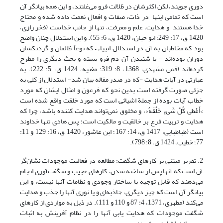
دوری جویند، لکن اکثرشان در ظلالت فرو می‌غلتند، و این همه بیانگر آن
است که تمامی اینها در ذات، صفات و افعال نعمت داده شده و محتاج
خدا هستند و هدایت، علم و معرفت، تنها از جانب خداست (فخر رازی،
1420 ق، ‏17: 249؛ ابو حیان، 1420 ق، ‏6: 55). و این استدلال چنان واضح
بود که مخاطبان به آن در استدلال انبیاء – که نوعاً ظالمان و گردنکشان
دوران بوده‌اند - با شنیدن آن دم فرو بسته و بحث دیگری را مطرح
کرده‌اند (قمی مشهدی، 1368، ‏8: 319؛ مغنیه، 1424 ق، ‏5: 222). به
عبارتی در آیات هدایت -که در صدر مقاله بیان شد- استدلال از کلی به
جزئی صورت گرفته است بدین نحو که فرعون و امثال ایشان که مورد
خطاب آیات بوده از جملة اشیائی است که مورد خلقت واقع شده است
>أَعْطى‏ کُلَّ شَی‏ءٍ خَلْقَهُ<، و مخلوق نمی‌تواند هدایت کننده باشد، چرا که
هدایت و تربیت فرع بر خالقیت و مالکیت است؛ پس هادی تنها خداوند
است (طباطبایی، 1417 ق، 14: 167؛ ابن عاشور، 1420 ق، ‏16: 129 و 11:
77؛ خطیب، 1424 ق، ‏8: 798).
2. تقریر مبتنی بر کارهای شگفت: مطالعه در فعالیت موجودات نشان‌گر
آن است که آنها پس از ساخته شدن، کارهای عجیب و شگفت‌آوری انجام
می‌دهند که قابل توجیه با ساختار وجودی و نظامات آنها نیست، و این
بیانگر آن است که چیز دیگری، جاذبه‌ای و یا نوری آنها را جذب و هدایت
می‌کند (مطهری، 1371، ‏4: 87 و 110 و 111). در ذیل به مواردی از کارهای
شگفت موجودات که هدایت یابی آنها را در نظام آفرینش به اثبات