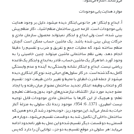
می‌رساند، اشاره می‌شود:
موارد هدایت یابی موجودات
أ. ابداع و ابتکار: هر جا نوعى ابتکار دیده مى‏شود دلیل بر وجود هدایت
یابی موجودات است. لازمه جبرى ساختمان منظم اشیاء، «کار منظم پیش
بینى شده» است ولى ابداع و ابتکار نمى‏تواند محصول سازمان مادى و
حرکات پیش بینى شده باشد. یک ماشین حساب ممکن است آنچنان
منظم ساخته شود که عملیات جمع و تفریق و ضرب و تقسیم را دقیقا
انجام دهد، یعنى نظم ساختمانى ماشین مى‏تواند چنین خاصیتى را به
وجود آورد، اما هرگز یک ماشین حساب، قادر به ابداع و ابتکار یک قاعده
ریاضى نیست.‏ ابداع و ابتکار نشانه وابستگى به آینده و عدم وابستگى
کامل به گذشته است. در کار سلول‌هاى حیاتى چند نوع کار ابتکارى دیده
مى‏شود از جمله قدرت انطباق با محیط و تغییر دادن طبیعت خود؛ تقسیم
کار و انتخاب وظیفه؛ ابتکار تجدید ساختمان عضو از میان رفته و یا ایجاد
عضو جدید مورد نیاز؛ اکتشاف نیازمندی‌هاى خود بدون وساطت تعلیم و
تعلم؛ و هیچیک از این کارها با ساختمان مادی موجودات قابل توجیه
نیست (مطهری، 1371، 6: 954). موجود زندة تک سلولی به منزلة آغاز
حیات به شمار می‌آید، این موجود ریز، خودبه‌خود رشد کرده و همین که
ساختمان داخلی آن تکمیل شد به دو قسمت تقسیم می‌شود، دوباره هر
قسمتی به دو قسمت دیگر تقسیم شده و این عمل به طور نامحدود ادامه
می‌یابد؛ هر سلولی در موقع تقسیم به دو جزء، توانایی آن را دارد که پس