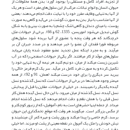
از تجزیه، افراد کامل و مستقلی را بوجود آورد؛ بدن همة مخلوقات از
حیوان، انسان و انواع نباتات، مرکب از این سلول‌های مفرد است و هر یک
از آنها به تنهایی وظایف مقرر خود را با نهایت دقت انجام می‌دهند؛ بعضی
از آنها متناسب با نیاز بدن به صورت گوشت در می‌آید و گاهی به صورت
پوست، یا مینای دندان و گاهی اشک چشم یا به صورت بینی و یا به شکل
گوش تبدیل می‌شود (موریسن، 1335، 62 و 66). برخی از حیوانات مثل
خرچنگ‏اند که هر وقت پنجه یا عضوى از آنها بریده شود سلول‌هاى
مربوطه فورا فقدان آن عضو را خبر مى‏دهند و در صدد جبران آن بر
مى‏آیند. و به مجرد اینکه عمل تجدید عضو مفقود شده پایان می‌یابد
سلول‌هاى مولّد از کار مى‏افتند. اگر یکى از حیوانات اسفنجى را که در آب
شیرین زیست مى‏کند از میان، دو نیم کنید هر نیمه آن به تنهایى خود را
تکمیل کرده و به صورت فرد کامل در مى‏آید. سر یک کرم قرمز خاکى را
ببرید سر دیگرى را براى خود درست مى‏کند (همان، 91 و 92). از همه
مهمتر وجود هدایت‌ها در برخی از حیوانات است که نسل گذشته و نسل
آینده یکدیگر را نمى‏بینند. در خیلى از حیوانات، مقارن یا قبل از پیدایش
نسل آینده، نسل گذشته از میان مى‏رود، با این حال نسل آینده همان کار
نسل قبلی را با همان نظم و دقت انجام مى‏دهد که نسل گذشته انجام
مى‏داد. از جمله اینها حشره‏اى است به نام «آموفیل» که از زنبور کوچکتر و
از مگس بزرگتر است. مى‏گویند هر وقت که موقع تخم‏گذارى این حیوان
برسد، کرم خاصى را پیدا مى‏کند و روى پشت و مهره کمر آن مى‏نشیند و
نیش خودش را مثل یک آمپول در نقطه معینى از پشت او مى‏زند، اما خیلى
دقیق است که زیاد نیش نزند، همان مقدار نیش مى‏زند که این حیوان