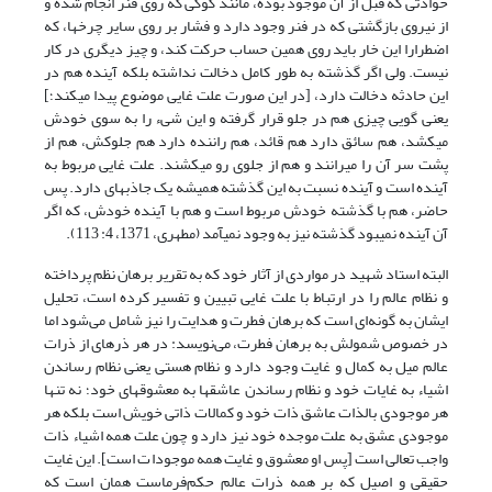
حوادثى که قبل از آن موجود بوده، مانند کوکی که روی فنر انجام شده و
از نیروى بازگشتى که در فنر وجود دارد و فشار بر روى سایر چرخها، که
اضطرارا این خار باید روى همین حساب حرکت کند، و چیز دیگرى در کار
نیست. ولى اگر گذشته به طور کامل دخالت نداشته بلکه آینده هم در
این حادثه دخالت دارد، [در این صورت علت غایى موضوع پیدا مى‏کند؛]
یعنى گویى چیزى هم در جلو قرار گرفته و این شى‏ء را به سوى خودش
مى‏کشد، هم سائق دارد هم قائد، هم راننده دارد هم جلوکش، هم از
پشت سر آن را مى‏رانند و هم از جلوى رو مى‏کشند. علت غایى مربوط به
آینده است و آینده نسبت به این گذشته همیشه یک جاذبه‏اى دارد. پس
حاضر، هم با گذشته خودش مربوط است و هم با آینده خودش، که اگر
آن آینده نمى‏بود گذشته نیز به‏ وجود نمى‏آمد (مطهری، 1371، ‏4: 113).
البته استاد شهید در مواردی از آثار خود که به تقریر برهان نظم پرداخته
و نظام عالم را در ارتباط با علت غایی تبیین و تفسیر کرده است، تحلیل
ایشان به گونه‌ای است که برهان فطرت و هدایت را نیز شامل می‌شود اما
در خصوص شمولش به برهان فطرت، می‌نویسد: در هر ذره‏اى از ذرات
عالم میل به کمال و غایت وجود دارد و نظام هستى یعنى نظام رساندن
اشیاء به غایات خود و نظام رساندن عاشقها به معشوقهاى خود؛ نه تنها
هر موجودى بالذات عاشق ذات خود و کمالات ذاتی خویش است بلکه هر
موجودی عشق به علت موجده خود نیز دارد و چون علت همه اشیاء ذات
واجب تعالى است [پس او معشوق و غایت همه موجودات است]. این غایت
حقیقى و اصیل که بر همه ذرات عالم حکم‌فرماست همان است که