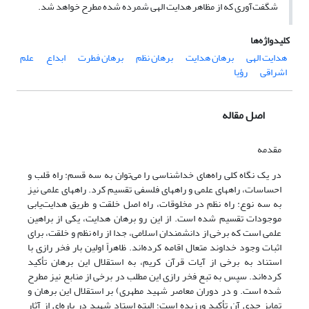
شگفت‌آوری که از مظاهر هدایت الهی شمرده شده مطرح خواهد شد.
کلیدواژه‌ها
هدایت الهی
برهان هدایت
برهان نظم
برهان فطرت
ابداع
علم
اشراقی
رؤیا
اصل مقاله
مقدمه
در یک نگاه کلی راه‌های خداشناسی را می‌توان به سه قسم: راه قلب و
احساسات، راههاى علمى و راههاى فلسفى تقسیم کرد. راههاى علمى نیز
به سه نوع: راه نظم در مخلوقات، راه اصل خلقت و طریق هدایت‌یابی
موجودات تقسیم شده است. از این رو برهان هدایت، یکی از براهین
علمی است که برخی از دانشمندان اسلامی، جدا از راه نظم و خلقت، برای
اثبات وجود خداوند متعال اقامه کرده‌اند. ظاهراً اولین بار فخر رازی با
استناد به برخی از آیات قرآن کریم، به استقلال این برهان تأکید
کرده‌اند. سپس به تبع فخر رازی این مطلب در برخی از منابع نیز مطرح
شده است. و در دوران معاصر شهید مطهری) بر استقلال این برهان و
تمایز جدی آن تأکید ورزیده است؛ البته استاد شهید در پاره‌ای از آثار