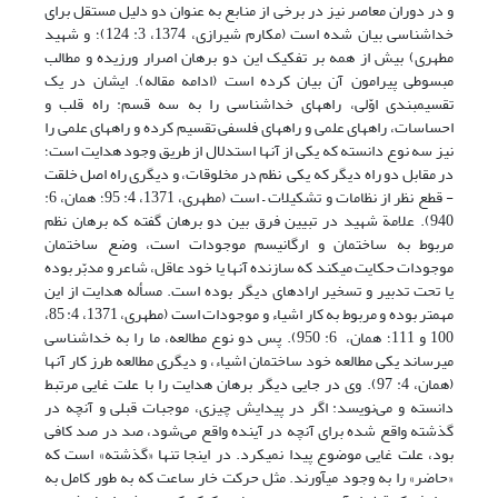
و در دوران معاصر نیز در برخی از منابع به عنوان دو دلیل مستقل برای
خداشناسی بیان شده است (مکارم شیرازی، 1374، ‏3: 124)؛ و شهید
مطهری) بیش از همه بر تفکیک این دو برهان اصرار ورزیده و مطالب
مبسوطی پیرامون آن بیان کرده است (ادامه مقاله). ایشان در یک
تقسیم‏بندى اوّلى، راههاى خداشناسى را به سه قسم: راه قلب و
احساسات، راههاى علمى و راههاى فلسفى تقسیم کرده و راههاى علمى را
نیز سه نوع دانسته که یکی از آنها استدلال از طریق وجود هدایت است؛
در مقابل دو راه دیگر که یکی نظم در مخلوقات، و دیگری راه اصل خلقت
- قطع نظر از نظامات و تشکیلات – است (مطهری، 1371، ‏4: 95؛ همان، 6:
940). علامة شهید در تبیین فرق بین دو برهان گفته که برهان نظم
مربوط به ساختمان و ارگانیسم موجودات است، وضع ساختمان
موجودات حکایت مى‏کند که سازنده آنها یا خود عاقل، شاعر و مدبّر بوده
یا تحت تدبیر و تسخیر اراده‏اى دیگر بوده است. مسأله هدایت از این
مهمتر بوده و مربوط به کار اشیاء و موجودات است (مطهری، 1371، ‏4: 85،
100 و 111؛ همان، 6: 950). پس دو نوع مطالعه، ما را به خداشناسى
مى‏رساند یکى مطالعه خود ساختمان اشیاء، و دیگری مطالعه طرز کار آنها
(همان، 4: 97). وی در جایی دیگر برهان هدایت را با علت غایی مرتبط
دانسته و می‌نویسد: اگر در پیدایش چیزى، موجبات قبلى و آنچه در
گذشته واقع شده براى آنچه در آینده واقع می‌شود، صد در صد کافى
بود، علت غایى موضوع پیدا نمى‏کرد. در اینجا تنها «گذشته» است که
«حاضر» را به وجود مى‏آورند. مثل حرکت خار ساعت که به طور کامل به