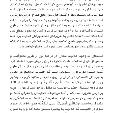
خود برهان نظم را به گونه‌ای مطرح کرده که شامل برهان هدایت نیز
می‌شود. لکن در برخی دیگر از آثار خود در تلاش هستند که آن را به
صورت برهان مستقل مطرح کنند. حال سؤال‌های مطرح در این مورد این
است که هدایت‌یابی موجودات چگونه وجود خداوند را برای ما اثبات
می‌کند؟ آیا هدایت‌یابی موجودات جدا از برهان نظم و فطرت قابل طرح
است یا با آنها فرق دارد؟ و در صورت فرق داشتن چه نوع رابطه‌ای بین
آنها حاکم است؟ مقاله حاضر به تقریرهای مختلف برهان هدایت پرداخته
و به پرسش‌های فوق پاسخ گفته و مواردی از هدایت‌یابی موجودات را که
مستند قائلان به برهان هدایت است، مورد اشاره قرار خواهد داد.
استدلال به وجود خداوند متعال در مرحله اول از طریق مخلوقات، و
سپس از طریق هدایت، عادت متعارف قرآن و روش مورد اعتماد نزد
پیامبران بزرگ بوده است، و این مطلب حداقل در چهار جای قرآن مطرح
شده است: مورد اول استدلالی است که حضرت ابراهیم در مقابل
بت‌پرستان اقامه کرده و در آن از طریق خالقیت و هدایت‌گری خداوند بر
وجود او استدلال کرده است: >الَّذِی خَلَقَنِی فَهُوَ یهْدِینِ< (الشعراء: 78)؛
مورد دوم استدلال حضرت موسی% در مقابل درخواست فرعون از وی و
برادرش هارون است که از آنها می‌خواهد خدایشان را معرفی کنند، و
حضرت موسی در معرفی خداوند به آفرینش نظاممند و هدایت‌گری او
تکیه کرده است: >رَبُّنَا الَّذِی أَعْطى‏ کُلَّ شَی‏ءٍ خَلْقَهُ ثُمَّ هَدى<‏ (طه: 50) مورد
سوم در جائیست که خداوند به پیامبر$ دستور داده که او را به عنوان