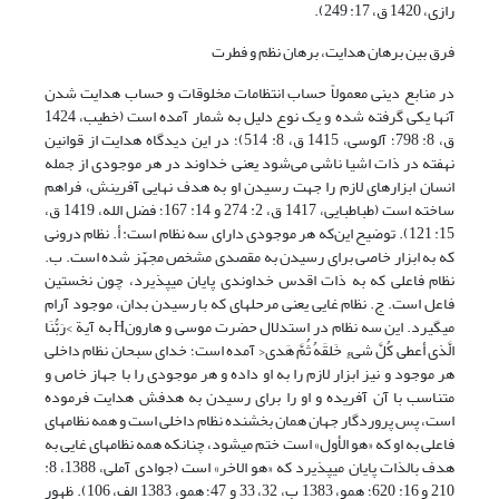
رازی، 1420 ق، ‏17: 249).
فرق بین برهان هدایت، برهان نظم و فطرت
در منابع دینی معمولاً حساب انتظامات مخلوقات و حساب هدایت شدن
آنها یکى گرفته‏ شده و یک نوع دلیل به شمار آمده است (خطیب، 1424
ق، ‏8: 798؛ آلوسی، 1415 ق، ‏8: 514)؛ در این دیدگاه هدایت از قوانین
نهفته در ذات اشیا ناشی می‌شود یعنی خداوند در هر موجودی از جمله
انسان ابزارهای لازم را جهت رسیدن او به هدف نهایی آفرینش، فراهم
ساخته است (طباطبایی، 1417 ق، 2: 274 و 14: 167؛ فضل الله، 1419 ق،
‏15: 121). توضیح این‌که هر موجودی دارای سه نظام است: أ. نظام درونی
که به ابزار خاصی برای رسیدن به مقصدی مشخص مجهّز شده است. ب.
نظام فاعلی که به ذات اقدس خداوندی پایان می‏پذیرد، چون نخستین
فاعل است. ج. نظام غایی یعنی مرحله‏ای که با رسیدن بدان، موجود آرام
می‏گیرد. این سه نظام در استدلال حضرت موسی و هارونH به آیة >رَبُّنَا
الَّذی أعطی کُلَّ شی‏ءٍ خَلقَهُ ثُمَّ هَدی< آمده است؛ خدای سبحان نظام داخلی
هر موجود و نیز ابزار لازم را به او داده و هر موجودی را با جهاز خاص و
متناسب با آن آفریده و او را برای رسیدن به هدفش هدایت فرموده
است، پس پروردگار جهان همان بخشنده نظام داخلی است و همه نظام‏های
فاعلی به او که «هو الأول» است ختم می‏شود، چنان‏که همه نظام‏های غایی به
هدف بالذات پایان می‏پذیرد که «هو الاخر» است (جوادی آملی، 1388، 8:
210 و 16: 620؛ همو، 1383 ب، 32، 33 و 47؛ همو، 1383 الف، 106). ظهور