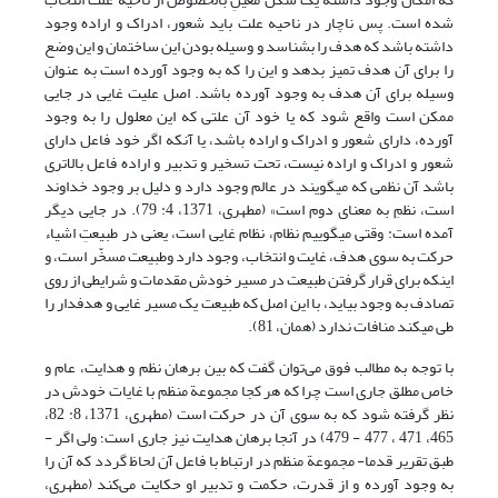
شده است‏. پس ناچار در ناحیه علت باید شعور، ادراک و اراده وجود
داشته باشد که هدف را بشناسد و وسیله بودن این ساختمان و این‏ وضع
را براى آن هدف تمیز بدهد و این را که به وجود آورده است به عنوان
وسیله براى آن هدف به وجود آورده باشد. اصل علیت غایى در جایى
ممکن است واقع شود که یا خود آن علتى که این معلول را به وجود
آورده، داراى شعور و ادراک و اراده باشد، یا آنکه اگر خود فاعل داراى
شعور و ادراک و اراده نیست، تحت تسخیر و تدبیر و اراده فاعل بالاترى
باشد آن نظمى که مى‏گویند در عالم وجود دارد و دلیل بر وجود خداوند
است، نظمِ به معنای دوم است» (مطهری، 1371، 4: 79). در جایی دیگر
آمده است: وقتى مى‏گوییم نظام، نظام غایى است، یعنى در طبیعتِ اشیاء
حرکت به سوى هدف، غایت و انتخاب، وجود دارد وطبیعت مسخّر است، و
اینکه براى قرار گرفتن طبیعت در مسیر خودش مقدمات و شرایطى از روى
تصادف به وجود بیاید، با این اصل که طبیعت یک مسیر غایى و هدفدار را
طى مى‏کند منافات ندارد (همان، 81).
با توجه به مطالب فوق می‌توان گفت که بین برهان نظم و هدایت، عام و
خاص مطلق جاری است چرا که هر کجا مجموعة منظم با غایات خودش در
نظر گرفته شود که به سوی آن در حرکت است (مطهری، 1371، 8: 82،
465، 471 ، 477 - 479) در آنجا برهان هدایت نیز جاری است؛ ولی اگر -
طبق تقریر قدما- مجموعة منظم در ارتباط با فاعل آن لحاظ گردد که آن را
به وجود آورده و از قدرت، حکمت و تدبیر او حکایت می‌کند (مطهری،