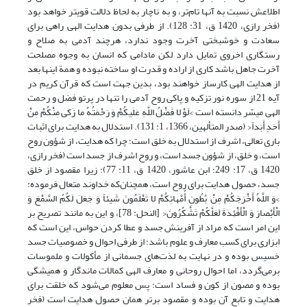
اطلاعش نسبت به آنها تام‌تر، و به ناچار به لحاظ دلالت قویتر خواهد بود
(فخر رازی، 1420 ق، ‏31: 128). از طرفی بدون هدایت الهی راهی برای
سعادت و خوشبختی آخرت وجود ندارد، هرچند آدمی به صلاح و
رستگاری اخروی تمایل دارد لکن مادامی که انسان به وجوه مصلحت
آخرت جاهل باشد کاری از اراده و قدرت او ساخته نبوده و همة اینها بعد
از هدایت الهی کارساز خواهند بود، بدین جهت است که قرآن کریم در
آیه 21 از سوره نور تزکیه و پاکی روح آدمی را تنها در پرتو فضل و رحمت
الهی میسّر دانسته است >لَوْ لا فَضْلُ اللَّهِ عَلَیکُمْ وَ رَحْمَتُهُ ما زَکى‏ مِنْکُمْ مِنْ
أَحَدٍ أَبَداً< (صدر المتألهین، 1366، ‏1: 131). استدلال به هدایت برای اثبات
باری تعالی، اشرف از استدلال به خلق است؛ چرا که هدایت، از شؤون روح
است، و خلق، از شؤون جسد است، و روح اشرف از جسد است (فخر رازی،
1420 ق، ‏17: 249؛ ابن عاشور، 1420 ق، ‏11: 77)؛ زیرا مقصود از خلق
جسد، حصول هدایت برای روح است، همچنان‌که خداوند متعال فرموده:
>وَ اللَّهُ أَخْرَجَکُمْ مِنْ بُطُونِ أُمَّهاتِکُمْ لا تَعْلَمُونَ شَیئاً وَ جَعَلَ لَکُمُ السَّمْعَ وَ
الْأَبْصارَ وَ الْأَفْئِدَةَ لَعَلَّکُمْ تَشْکُرُونَ< [النحل: 78]، و این به مانند تصریح بر
این امر است که مراد از آفرینش جسد و عطا کردن حواس، این است که
ابزاری برای کسب معارف و علوم باشد؛ از طرفی احوال و خصوصیات جسد
خسیس بوده و در نهایت به لذت‌های جسمانی از مأکولات و ملموسات
برمی‌گردد، اما احوال روحانی و معارف الهی کمالات ماندگار و همیشگی
بوده و مصون از کون و فساد است؛ پس معلوم می‌شود که خلقت برای
هدایت و تابع آن بوده و مقصود برتر همان حصول هدایت است (فخر