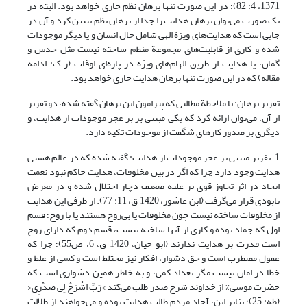
1371، 4: 82)؛ در این صورت تنها برهان نظم جاری خواهد بود. البته در
یک صورت می‌توان برهان هدایت را جدا از برهان نظم تبیین کرد و آن در
جایی است که هدایت‌های ویژة الهی شامل حال انسان و یا دیگر موجودات
شده و کاری از قابلیت‌های مجموعة منظم ساخته نیست مثل حدس و
گمان، یا هدایت از طریق الهام‌های ویژه در پاره‌ای اوقات (ر.ک: ادامه
مقاله) که در این صورت تنها برهان هدایت جاری خواهد بود.
تقریر برهان: با ملاحظة مطالبی که پیرامون این برهان گفته شده، دو تقریر
از آن، می‌توان ارائه کرد که یکی مبتنی بر بر عجز موجودات از هدایت، و
دیگری بر صدور کارهای شگفت از موجودات تکیه دارد.
1. تقریر مبتنی بر عجز موجودات از هدایت: گفته شده که در عالم هستی
هدایت وجود دارد چرا که اگر در بین مخلوقات، هدایت حاکم نبود نعمت
ایجاد در اثر تجاوز قوی بر علیه ضعیف دچار اختلال شده و در معرض
نابودی قرار می‌گرفت (ابن عاشور، 1420 ق، ‏11: 77). از طرفی این هدایت
از مخلوقات ساخته نیست چون مخلوقات یا بی‌روح هستند یا با روح؛ قسم
اول که جماد بوده و کاری از آنها ساخته نیست، قسم دوم که دارای روح
است قدرت بر هدایت ندارند (ابو حیان، 1420 ق، ‏6، ص55)؛ چرا که
عقول مضطرب است و حق دشوار، افکار نیز مختلط است و کسی از غلط و
خطا در امان نیست مگر تعداد کمی، و به خاطر همین دشواری است که
حضرت موسی% از خداوند شرح صدر طلب می‌کند >رَبِّ اشْرَحْ لِی صَدْرِی<
(طه: 25)؛ بنابر این، آحاد مردم طالب هدایت بوده و می‌خواهند از ظلالت