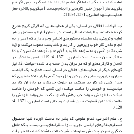
تعلیم کنند یاد بگیرد، اما اگر تعلیم نکردند یاد نمى‏گیرد. پس اگر هم
بگویید مغز [حیوان چنین کارهایى را انجام مى‏دهد،] مى‏گوییم بالاخره مغز
هدایت مى‏شود (مطهری، 1371، ‏4: 118).
ب. الهامات اخلاقى در انسان: یکى از هدایت‌هایى که قرآن کریم مطرح
کرده هدایت‌ها و الهامات اخلاقى است. در انسان فطرتا و مستقل از هر
تعلیم و تربیتى، یک سلسله دستورهاى اخلاقىِ وجود دارد که آدمی را به
انجام دادن کار خوب و پرهیز از کار بد و ناشایست دعوت می‌کند؛ و آیة
شریفة >وَ نَفْسٍ وَ ما سَوَّاها. فَأَلْهَمَها فُجُورَها وَ تَقْواها< (شمس: 7 و 8)
بیانگر همین حقیقت است (مطهری، 1371، ‏4: 119). نفس ملامتگر در
انسان و کارکردهای او که در قرآن بدان قسم یاد شده (قیامت: 2)، نیز
گونه‌ای دیگر از هدایت‌های اخلاقی در انسان است خداوند یک قیامت،
میزان و ترازوى حسابى در وجدان و دل خود آدمی قرار داده به طورى که
همان کسى که کار بد مى‏کند، در خلوت خودش، در باره آن کار بد
مى‏اندیشد و خودش را ملامت مى‏کند؛ این کسى که خودش را ملامت
مى‏کند، تا خودش نتواند درباره‌اش قضاوت کند، نمی‌تواند خودش را
ملامت کند؛ این قضاوت همان قضاوت وجدانى است (مطهری، 1371، 4:
120).
ج. علم اشراقى‏: تمام علومى که بشر به دست آورده تنها محصول
مستقیم تفکرهاى قیاسى، تجربیات و استقراءهاى بشر نیست، بلکه عامل
دیگرى هم در پیدایش معلومات بشر دخالت داشته که احیانا هر وقت