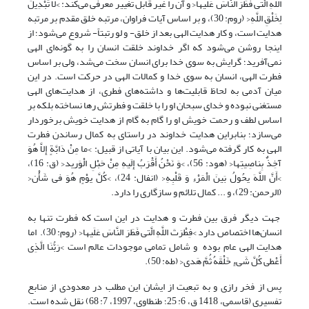
اللَّهِ الَّتی‏ فَطَرَ النَّاسَ عَلَیها< و آن را غیر قابل تغییر معرفی می‌کند: >لَا تَبْدِیلَ
لِخَلْقِ اللَّهِ< (روم: 30)، و بر اساس آیات فراوان، مرتبه خلق مقدم بر مرتبه
هدایت است، و کار هدایت الهی بعد از خلق- و لو رتبتاً- شروع می‌شود؛ از
اینجا روشن می‌شود که اگر خداوند خلقت انسان را به گونه‌ای الهی
نمی‌آفرید؛ گرایش به سوی خدا برای انسان سخت می‌شد، ولی بر اساس
فطرت الهی، انسان به سوی خدا و کمالات الهی در حرکت است. در این
میان آدمی به لحاظ قابلیت‌ها و داشته‌های فطری، از هدایت‌های الهی
مستغنی نبوده و خدای سبحان او را با خلقت و فطرتش رها نساخته بلکه بر
اساس لطف و رحمت خویش او را گام به گام از هدایت خویش برخوردار
می‌سازد؛ بنابراین هدایت خداوند در راستای به کمال رساندن فطرت
الهی به کار گرفته می‌شود. این بیان با آیاتی از قبیل: >ما مِنْ دَابَّةٍ إِلاَّ هُوَ
آخِذٌ بِناصِیتِها< (هود: 56)، >وَ نَحْنُ أَقْرَبُ إِلَیهِ مِنْ حَبْلِ الْوَرید< (ق: 16)،
>أَنَّ اللَّهَ یحُولُ بَینَ الْمَرْءِ وَ قَلْبِهِ< (انفال: 24)، >کُلَّ یوْمٍ هُوَ فی‏ شَأْن<
(الرحمن: 29)، و ... کمال تلائم و سازگاری را دارد.
جهت دیگر فرق بین فطرت و هدایت در این است که فطرت تنها به
انسان‌ها اختصاص دارد >فِطْرَتَ اللَّهِ الَّتی‏ فَطَرَ النَّاسَ عَلَیها< (روم: 30). اما
هدایت الهی عام بوده و شامل تمامی موجودات عالم است >رَبُّنَا الَّذِی
أَعْطى‏ کُلَّ شَی‏ءٍ خَلْقَهُ ثُمَّ هَدى<‏ (طه: 50).
پس از فخر رازی و به تبعیت از ایشان این مطلب در معدودی از منابع
تفسیری (قاسمی، 1418 ق، 6: 25؛ طنطاوی، 1997، 7: 68) نقل شده است.