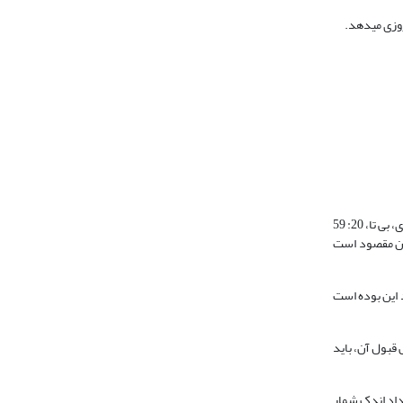
درباره این که مقصود از «دابّة» (جنبنده) در آیه کریمه چیست، سه دیدگاه مطرح شده است. نخست این که مقصود ظالمان و معصیت کاران است( همو، 1379، 6–5: 369؛ رازی، بی تا، 20: 59
 اعم از انسان و غیر انسان مقصود است
د این بوده است
قبول آن، باید
اهند شد و تعداد اندک شمار