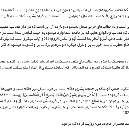
که مخاطب، گروه‌های انسان اند، یعنی مجموع من حیث المجموع مقصود است (عام مجموع
ر جامعه رواج یافته است. احتمال دوم این است که مخاطب افراد بشرند (عام استغراقی).
علامه طباطبایی در آغاز، احتمال اول را برگزیده و گفته است: خطاب در آیه اجتماعی است و به خطاب‌های جزئی منحل نمی‎شود، و لازمه آن این 
فراگیر مانند: قحطی، گرانی، وبا، زلزله و غیر آن است. بنابراین، مفاد آیه این است که مصائب و ناگواری‌هایی که بر جامعه شما و
بسیاری از آنها را بخشیده و مؤاخذه نمی‎کند. بر این اساس، مفاد آیه، همانند آیه ]ظَهَرَ الْفَسادُ فِی الْبَرِّ وَ الْبَحْرِ بِما کَسَبَتْ أ
خاص میان اعمال انسان و نظام عالم است. اگر عقیده و عمل جامعه انسانی بر مقتضای
ه عمومیت داشته و به خطاب‌های متعدد نسبت به افراد بشر تحلیل شود. در نتیجه مصائب
ن قانون الهی که افعال نیک و بد انسان‌ها در حوادث تلخ و شیرین عالم تاثیر می‎گذارد، همان گونه که بر جامعه بشری حاکم است، بر فرد انسان نیز حاکم است 
حوادث خیر و شری که بر وی وارد می‎شود، م
راهیم% ذریه صالح عطا کرد و امامت را در ذریه اش استمرار داد: ]وَ جَعَلْنا لَهُمْ لِسانَ ص
(مریم: 50) که اشاره به ذریه صالح است، و نیز فرمود: ]وَ جَعَلَها کَلِمَةً باقِیَةً فی‏ عَقِبِه‏[ (زخرف: 28) که به استمرار امامت در ذریه ایشان نظر دارد. و پیامد 
د معتبر از امام صادق% روایت کرده که فرمود: