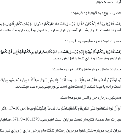
آیات دسته دوم
حضرت نوح% به قوم خود فرمود:
آمرزنده است. تا برای شما از آسمان باران ببارد و با اموال و فرزندان به شما امداد 
حضرت هود% نیز به قوم خود فرمود:
]
اسْتَغْفِرُوا رَبَّکُمْ ثُمَّ تُوبُوا إِلَیْهِ یُرْسِلِ السَّماءَ عَلَیْکُمْ مِدْراراً وَ یَزِدْکُمْ قُوَّةً إِلى‏ قُوَّتِکُم
باران فرو فرستد و قوای شما را افزایش دهد.
خداوند متعال درباره اهل کتاب فرموده است:
است را به پا می‎داشتند از نعمت‌های آسمانی و زمینی بهره مند می‎شدند.
همچنین درباره جن و انس فرموده است:
]وَ أَنْ لَوِ اسْتَقامُوا عَلَى الطَّریقَةِ لَأَسْقَیْناهُمْ ماءً غَدَقاً. لِنَفْتِنَهُمْ فیه‏[(جن 16-17): اگر در راه راست [آیین اسلام] استقامت کنند، ‌نعمت فراوان به آنان عطا می‎کنیم تا آنان را بیازماییم.
عبارت «ماء غدقا» کنایه از نعمت فراوان است (طبرسی، 1379، 10- 9: 371؛ طباطبایی، 1393، 20: 46).
قرآن کریم درباره نقش تقوا در برون رفت از تنگناها و برخورداری از روزی غیر منتظره می‎