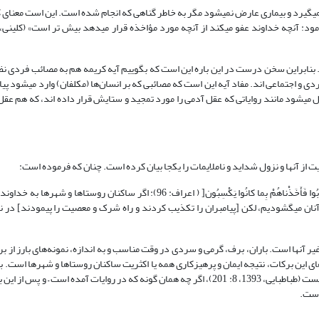
«رگی قطع نمی‎شود، پایی نمی‎لغزد (و در اثر آن کسی به زمین نمی‎خورد) و سر درد نمی‎گیرد و بیماری عارض نمی‎شود مگر به خاطر گناهی که انجام شده
کر است که روایت مزبور بر اختصاص آیه به مصائب فردی دلالت نمی‎کند. بنابراین سخن درست در این باره این است که بگوییم آیه کریمه هم به مصائ
مصائب اجتماعی؛ یعنی مخاطب در آیه انسان‌ها هستند که دارای د
است و چون به جنبه حیات فردی و اجتماعی آنان مقید نشده، هر دو جنبه را شامل می‎شود مانند روایاتی که عقل آدمی را مورد تمجید و ستایش قرار داده ان
ت از آنها و نزول شداید و ناملایمات را یکجا بیان کرده است. چنان که فرموده است:
]وَ لَوْ أَنَّ أَهْلَ الْقُرى‏ آمَنُوا وَ اتَّقَوْا لَفَتَحْنا عَلَیْهِمْ بَرَکاتٍ مِنَ السَّماءِ وَ الْأَرْضِ وَ لکِنْ کَذَّبُوا فَأَخَذْناهُمْ بِما کانُوا یَکْسِبُون[ ( اعر
ایمان آورده و [از شرک و معصیت] پرهیز می‎کردند، برکات آسمان و زمین را بر آنان می‎گشودیم، لکن [پیامبران را تکذیب کردند و راه شرک و معصیت را پی
غیر آنها است. باران، برف، گرمی و سردی در وقت مناسب و به اندازه، نمونه‌های بارز از ب
 این برکات، نتیجه ایمان و پرهیزکاری همه یا اکثریت ساکنان روستاها و شهرها است. بنا
تقوای گروه اندکی از آنان برای گشوده بودن درهای برکات آسمانی و زمین کافی نیست (طباطبایی، 1393، 8: 201)، اگر چه همان گونه که در روایات آ
است.