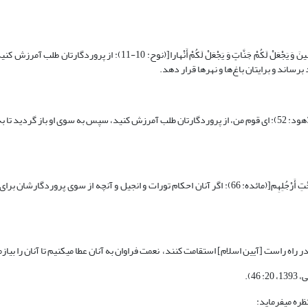
]اسْتَغْفِرُوا رَبَّکُمْ إِنَّهُ کانَ غَفَّارا. یُرْسِلِ السَّماءَ عَلَیْکُمْ مِدْراراً. وَ یُمْدِدْکُمْ بِأَمْوالٍ وَ بَنینَ وَ یَجْعَلْ لَکُمْ جَنَّاتٍ وَ یَجْعَلْ ل
برساند و برایتان باغ‌ها و نهر‌ها قرار دهد.
‏[(هود: 52): ای قوم من، از پروردگارتان طلب آمرزش کنید،‌ سپس به سوی او باز گردید تا 
]وَ لَوْ أَنَّهُمْ أَقامُوا التَّوْراةَ وَ الْإِنْجیلَ وَ ما أُنْزِلَ إِلَیْهِمْ مِنْ رَبِّهِمْ لَأَکَلُوا مِنْ فَوْقِهِمْ وَ مِنْ تَحْتِ أَرْجُلِهِم‏[(مائده: 66): اگر آنان احکام تورات و انجیل 
فرماید: