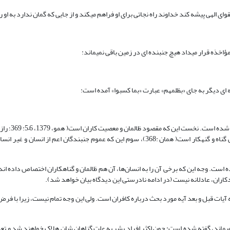
زمین باقی نمی‎ماند:
)، دوم این که مقصود مجموعه انسان‌ها، اعم از کوچک و بزرگ، مومن و کافر و بی گناه و گنهکار است( همان :368)، سوم این که عموم جنبندگان
ه است. وجه این که برخی آن را به انسان‌ها، آن هم ظالمان و گناهکاران اختصاص داده ان
 بدکاران، عادلانه نیست (در ادامه نادرستی این دیدگاه بیان خواهد شد).
یات قبل و بعد آیه مورد بحث درباره کافران است. ولی این وجه تمام نیست، زیرا با فرض 
درباره اینکه چرا اگر خداوند گناهکاران را مؤاخذه می‎کرد، هیچ جنبنده ای زنده نمی‎ماند، گفته شده است: چون اکثر افراد بشر به علت گناهان شان هلاک خو