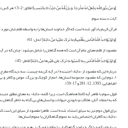
]وَ مَنْ یَتَّقِ اللَّهَ یَجْعَلْ لَهُ مَخْرَجاً. وَ یَرْزُقْهُ مِنْ حَیْثُ لا یَحْتَسِب‏[(طلاق: 2-3): هر کس تقوای الهی پیشه کند خداوند راه نجاتی برای او فراهم می‎کند و از جایی که گمان ندارد به او روزی می‎دهد.
آیات دسته سوم
قرآن کریم یادآور شده است که اگر خداوند انسان‌ها را به واسطه ظلم شان مورد مؤاخذه قرار می‎داد هیچ جنبنده ای در 
]وَ لَوْ یُؤاخِذُ اللَّهُ النَّاسَ بِظُلْمِهِمْ ما تَرَکَ عَلَیْها مِنْ دَابَّة[ (نحل: 61)
مقصود از ظلم معنای عام آن است که همه گناهان را شامل می‎شود؛ چنان که در آیه ای دیگر به جای «بظلمهم» عبارت «بما کسبوا» آمده است:
]وَ لَوْ یُؤاخِذُ اللَّهُ النَّاسَ بِما کَسَبُوا ما تَرَکَ عَلى‏ ظَهْرِها مِنْ دَابَّة[(فاطر: 45).
(طباطبایی، 1393، 12: 281 و 17: 59).
قول سوم با ظاهر آیه کاملا هماهنگ است، زیرا کلمه «دابّة» به معنای مطلق جنبند
که به اعتقاد آنان، هلاکت و نابودی حیوانات و انسان‌های بی گناه به خاطر گناهان
برای قول دوم نیز به سیاق استناد شده است، ظاهرا مقصود از سیاق این است که آ
«دابّة» به کافران اختصاص یابد نه عموم گناهکاران یا عموم انسان‌ها.