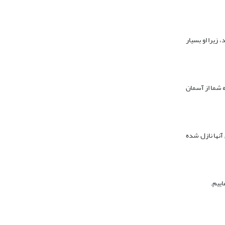
َکُمْ أَنْهارا[(نوح: 10-11): از پروردگارتان طلب آمرزش کنید، زیرا او بسیار
به شما از آسمان
و آنچه از سوی پروردگارشان برای آنها نازل شده