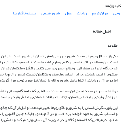
کلیدواژه‌ها
وحی
قرآن کریم
روایات
عقل
شرور طبیعی
فلسفه ناگواری‏ها
اصل مقاله
مقدمه
یکی از مسائل مهم در مبحث شرور، بررسی نقش انسان در شرور است. در این 
است. این مساله در آثار فلسفی و کلامی مطرح نشده است؛ فلاسفه و متکلمان در ارت
که جایگاه آن را در قضاء الهی و نظام احسن بررسی کنند. و انگیزه متکلمان که آن 
می‎شود را تبیین نمایند. بر این اساس فلاسفه و متکلمان نسبت شرور و آلام با خداو
اما در قرآن و روایات، ارتباط فاعلی شرور و آلام با انسان نیز مورد توجه قرار گر
نوشته حاضر در صدد تبیین این مساله است؛ مساله ای که خاستگاه وحیانی داشته و
در زندگی فردی و اجتماعی انسان بازتاب انحرافات اعتقادی و اخلاقی فرد و جامعه بشری
این باور، نگرش انسان را به شرور و نا
و انتساب شرور به خود خواهد پرداخت. و در گام بعدی جایگاه چنین قانونی را د
متفاوت؛ رهیافتی که فلسفه و کلام را در متن زندگی انسان وارد می‎کند و دانش را با ارزش، علم را با اخلاق، ایمان را با عمل و ‌حکمت نظری را با حکمت عملی هم آغوش می‎سازد.