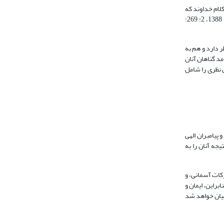
 است. این است معنای کلام خداوند که
فرمود: ]وَ ما أَصابَکُمْ مِنْ مُصیبَةٍ فَبِما کَسَبَتْ أَیْدیکُمْ وَ یَعْفُوا عَنْ کَثیر[ سپس فرمود: آنچه خداوند عفو می‎کند از آنچه مورد مؤاخذه قرار می‎دهد بیش تر است» (کلینی، 1388، 2: 269؛
ب فردی نظر دارد و هم به
و گونه هویت فردی و اجتماعی اند. مفاد آیه این است که مصائبی که بر انسان‌ها (مکلفان) وارد می‎شود پیامد گناهان آنان
د، که هم عقل نظری را شامل
اف: 96): اگر ساکنان روستاها و شهرها به خداوند و پیامبران الهی
مودند] در نتیجه آنان را به
رکات آسمانی، و
براین، ایمان و
مده است – و پس از این بیان خواهد شد