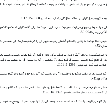
بی گناهان نیز به دلیل این که پدران شان هلاک شده اند، دیگر متولد نمی‎شدند. از سوی دیگ
وجه دیگر فراگیر بودن عذاب الهی این است که کیفرهای دنیوی گناهانی که در میان جوامع بشری رواج می‎یابد، عمومیت دارد. این عقوبت‌ها برای گناهک
از نگاه قرآن کریم سنت قطعی خداوند این است که هر گاه نعمتی را به قوم و جمعیتی اعطا می‎کند تا وقتی با انجام گناهان زمینه تغییر آن را فراهم نساز
فعال: 53)
یعنی خداوند از طریق تبدیل نعمتی که به قومی عطا کرده است به نقمت آنان را مجازات می‎کند، و این امر آنگاه صورت می‎گیرد که محل و قابل آ
استعدادی است که در آنان فراهم شده است. سبب گرفته شدن آن نعمت از آنان و تبدیل آن به نقمت نیز و
13، 9: 101).
در جهان بینی قرآنی، مصائب و ناگواری‌های فراگیر و آشکار، پیامد گناهانی است که انسان‌ها مرتکب می‎شوند و فلسفه آن این است که آنان به خود آین
نَ[(رم: 41).
ی، بیماری‌های مسری و فراگیر، جنگ‌ها، قتل و غارت‌ها، ناامنی‌ها و در یک کلام، رخد
خداوند خطاب به آدمیان فرموده است مصائبی که بر شما وارد می‎