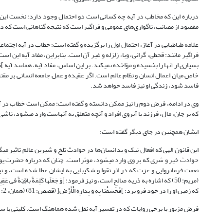
درباره این که مخاطب در آیه چه کسانی است دو احتمال وجود دارد: نخست این 
‌مقصود از مصائب، ناگواری‌های عمومی و فراگیر است که نتیجه گناهانی است که د
فاسد شود، زندگی او نیز فاسد خواهد شد.
وی در ادامه، فرض دوم را نیز ممکن دانسته و گفته است: ممکن است خطاب در آی
که بر جان، مال، فرزند یا آبروی افراد و آنچه متعلق به آنهاست وارد می‎شود، ناشی از گناهانی است که انجام داده اند؛ با این که خداوند بسیاری از آنها را عفو می‎کند (همان، 18: 59).
ایشان همچنین در جای دیگر گفته است:
ای
نعمت فرمانروایی و عزت که در اثر تقوا و شکیبایی به ایشان عطا شده است، و نیز به اب
که زمین او را در خود فرو برد: ]فَخَسَفْنا بِهِ وَ بِدارِهِ الْأَرْض‏[ (قصص: 81) (همان، 2: 182).
فرض مزبور با برخی روایات که در تفسیر آیه نقل شده هماهنگ است. کلینی با سن