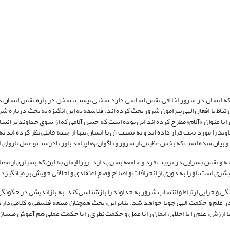
که انسان در شرور اخلاقی نقش اساسی دارد سخنی نیست، سخن در باره نقش انسان د
باط با افعال الهی پیرامون شرور بحث کرده اند. فلاسفه به این انگیزه به بحث درباره شر
را با عنوان «آلام» مطرح کرده اند این بوده است که حسن آلامی که از سوی خداوند بر انسا
ند را مورد بحث قرار داده اند و به نسبت آن با انسان تنها از جنبه قابلی نظر کرده اند نه 
فته و بیان شده است که بخش عظیمی از شرور و ناگواری‌ها پیامد باور نادرست و عمل ناروای 
 نقش بسزایی در تربیت فرد و جامعه بشری دارد، زیرا ایمان به این که بسیاری از مصائ
 است، او را به دوری از انحرافات و اصلاح وضع اعتقادی و اخلاقی خویش بر می‎انگیزد.
گواری‌ها تغییر می‎دهد. او قبل از آن که چگونگی و چرایی ارتباط و انتساب شرور به خداوند را بازشناسی کند، به بازاندیشی در چ
ر علم و حکمت الهی جویا خواهد شد. بنابراین، بحث همچنان صبغه فلسفی و کلامی دارد ا