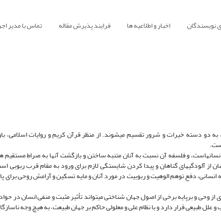
ی نویسندگان
اخبار و اطلاعیه ها
فرایند پذیرش مقاله
تماس با مدیر اجر
، به دو دسته خیرات و شرور تقسیم می‏شوند. از منظر قرآن کریم و روایات اسلامی، باو
است.
یا رفتار ناروا و ناشایست انسان‏هاست، و فلسفه آن نسبت به آنان متنبه ساختن و بازگشت آنها به صراط مستق
ن از آلودگی‏های گناهان و پیدا کردن شایستگی لازم برای ورود به مقام قرب ربوبی اس
نسانی، دفع توهم الوهیت و ربوبیت در مورد آنان و مایه تسکین و آرامش روحی برای پارس
آموزه وحیانی کم‏ترین تردیدی ندارد، چنان‎که با الهام گیری از وحی و برپایه برخی از اصول جهان شناختی می‏تواند تأثیر مثبت و منفی انسان