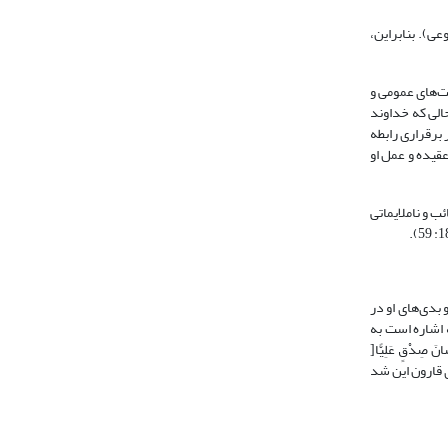
ی). بنابراین،
است که مراد از مصائب، مصیبت‌های عمومی و
ارد می‎شود به جهت گناهان شما است در حالی که خداوند
َیْدِی النَّاسِ[(روم: 41) و آیات دیگری است که بیان گر برقراری رابطه
 فطرت باشد، خیرات بر او نازل می‎گردد و درهای برکات بر او گشوده می‎شود اما اگر عقیده و عمل او
 و ناملایماتی
و خوبی‌ها و بدی‌های او در
وثر است. چنان که درباره حضرت یوسف% فرموده است: ]إِنَّهُ مَنْ یَتَّقِ وَ یَصْبِرْ فَإِنَّ اللَّهَ لا یُضیعُ أَجْرَ الْمُحْسِنینَ[(یوسف: 90) که اشاره است به
ِدْقٍ عَلِیًّا[
ناگوار اعمال ناروای قارون این شد