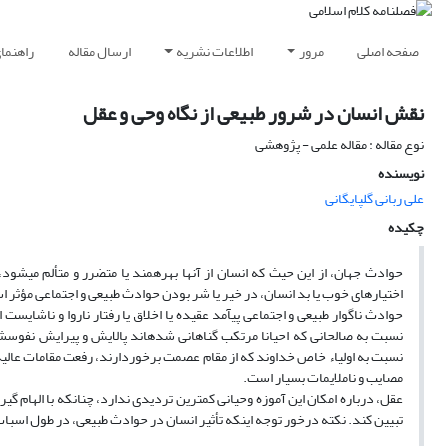
صفحه اصلی
مرور
اطلاعات نشریه
ارسال مقاله
راهنما
نقش انسان در شرور طبیعی از نگاه وحی و عقل
نوع مقاله : مقاله علمی - پژوهشی
نویسنده
علی ربانی گلپایگانی
چکیده
حوادث جهان، از این حیث که انسان از آنها بهره‏مند یا متضرر و متألم می‏شود
اختیارهای خوب یا بد انسان، در خیر یا شر بودن حوادث طبیعی و اجتماعی مؤثر 
حوادث ناگوار طبیعی و اجتماعی پی‎آمد عقیده یا اخلاق 
نسبت به صالحانی که احیانا مرتکب گناهانی شده‏اند پالایش و پیرایش نفوسشا
نسبت به اولیاء خاص خداوند که از مقام عصمت برخوردارند، رفعت مقامات عالیه ا
مصایب و ناملایمات بسیار است.
عقل، درباره امکان این 
تبیین کند. نکته درخور توجه این‎که تأثیر انسان در حوادث طبیعی، در طول اسباب و علل طبیعی قرار دارد و با نظام علی و معلولی حاکم بر جهان طبیعت، به هیچ وجه ناسازگار نخواهد بود.