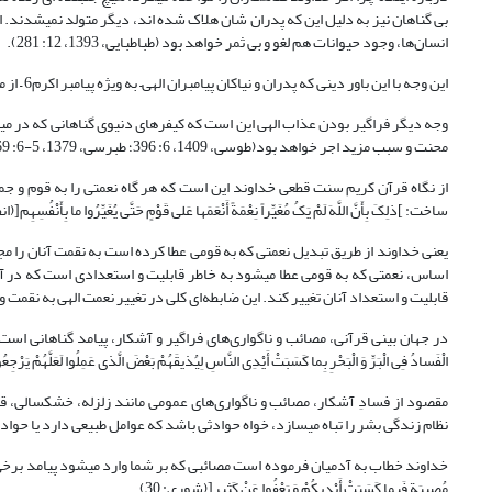
انسان‌ها، وجود حیوانات هم لغو و بی ثمر خواهد بود (طباطبایی، 1393، 12: 281).
این وجه با این باور دینی که پدران و نیاکان پیامبران الهی– به ویژه پیامبر اکرم6 – از موحدان و پرهیزکاران بوده اند سازگاری ندارد (مجلسی، 1390، 15: 117).
محنت و سبب مزید اجر خواهد بود(طوسی، 1409، 6: 396؛ طبرسی، 1379، 5-6: 369؛ رازی، بی تا،20: 59).
ساخت: ]ذلِکَ بِأَنَّ اللَّهَ لَمْ یَکُ مُغَیِّراً نِعْمَةً أَنْعَمَها عَلى‏ قَوْمٍ حَتَّى یُغَیِّرُوا ما بِأَنْفُسِهِم‏[(ان
اساس، نعمتی که به قومی عطا می‎شود به خاطر قابلیت و 
قابلیت و استعداد آنان تغییر کند. این ضابطه‌ای کلی در تغییر نعمت الهی به نقمت و عذاب می‎باشد (طباطبایی، 93
الْفَسادُ فِی الْبَرِّ وَ الْبَحْرِ بِما کَسَبَتْ أَیْدِی النَّاسِ لِیُذیقَهُمْ بَعْضَ الَّذی عَمِلُوا لَعَلَّهُمْ یَرْجِعُو
مقصود از فسادِ آشکار، مصائب و ناگواری‌های عمومی مانند زلزله، خشکسالی، قحط
نظام زندگی بشر را تباه می‎سازد، خواه حوادثی باشد که عوامل طبیعی دارد یا حوادثی که مستند به انسان‌ها است (همو، 1393، 16: 195).
مُصیبَةٍ فَبِما کَسَبَتْ أَیْدیکُمْ وَ یَعْفُوا عَنْ کَثیر[(شوری: 30).