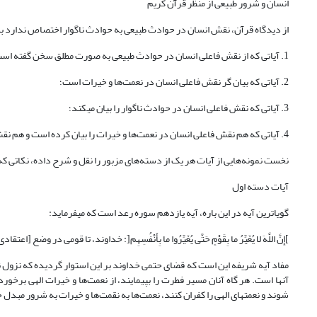
انسان و شرور طبیعی از منظر قرآن کریم
از دیدگاه قرآن، نقش انسان در حوادث طبیعی به حوادث ناگوار اختصاص ندارد بلکه در نعمت‌ها و اتفا
1. آیاتی که از نقش فاعلی انسان در حوادث طبیعی به صورت مطلق سخن گفته است؛
2. آیاتی که بیان گر نقش فاعلی انسان در نعمت‌ها و خیرات است؛
3. آیاتی که نقش فاعلی انسان در حوادث ناگوار را بیان می‎کند؛
4. آیاتی که هم نقش فاعلی انسان در نعمت‌ها و خیرات را بیان کرده است و هم نقش فاعلی او را در شرور و ناملایمات.
نخست نمونه‌هایی از آیات هر یک از دسته‌های مزبور را نقل و شرح داده، نکاتی که از آنها به دست می‎آید را بیان می‎کنیم، آن گاه به تبیین
آیات دسته اول
گویاترین آیه در این باره، آیه یازدهم سوره رعد است که می‎فرماید:
]إِنَّ اللَّهَ لا یُغَیِّرُ ما بِقَوْمٍ حَتَّى یُغَیِّرُوا ما بِأَنْفُسِهِم‏[: خداوند، تا قومی در 
مفاد آیه شریفه این است که قضای حتمی خداوند بر این استوار گردیده که نزول ن
آنها است. هر گاه آنان مسیر فطرت را بپیمایند، از نعمت‌ها و خیرات الهی برخور
شوند ‌و نعمت‎های الهی را کفران کنند، نعمت‌ها به نقمت‌ها و خیرات به شرور مبدل خواهد شد ( طباطبایی، 1393، 11: 310؛ طبرسی،1379، 5-4: 281).