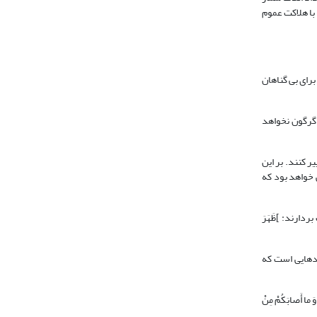
ر، غرض از آفرینش حیوانات این بوده که انسان‌ها از آنها بهره‎مند شوند، لذا با هلاکت عموم
اران نقمت و ذلت و برای بی گناهان
ند، آن نعمت را دگرگون نخواهد
ن که نفوس انسانی است تغییر کنند. بر این
قتی خواهد بود که
د و از گناه دست بردارند: ]ظَهَرَ
ادهایی است که
شود پیامد برخی از کارهای ناروایی است که انجام می‎دهید، و بسیاری از آنها مورد عفو الهی واقع می‎شود: ]وَ ما أَصابَکُمْ مِنْ