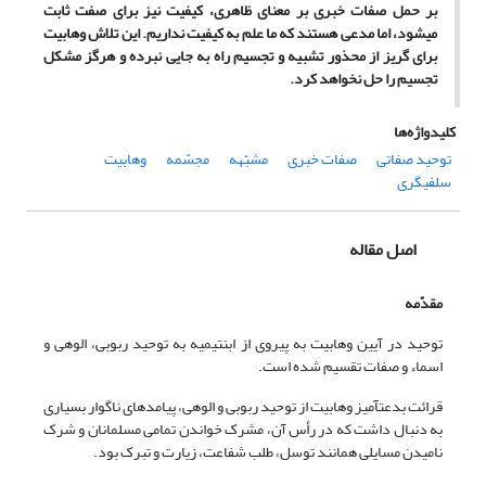
بر حمل صفات خبری بر معنای ظاهری، کیفیت نیز برای صفت ثابت
می‏شود، اما مدعی هستند که ما علم به کیفیت نداریم. این تلاش وهابیت
برای گریز از محذور تشبیه و تجسیم راه به جایی نبرده و هرگز مشکل
تجسیم را حل نخواهد کرد.
کلیدواژه‌ها
توحید صفاتی
صفات خبری
مشبّهه
مجسّمه
وهابیت
سلفی‏گری
اصل مقاله
مقدّمه
توحید در آیین وهابیت به پیروی از ابن‏تیمیه به توحید ربوبی، الوهی و
اسماء و صفات تقسیم شده است.
قرائت بدعت‏آمیز وهابیت از توحید ربوبی و الوهی، پیامدهای ناگوار بسیاری
به دنبال داشت که در رأس آن، مشرک خواندن تمامی مسلمانان و شرک
نامیدن مسایلی همانند توسل، طلب شفاعت، زیارت و تبرک بود.