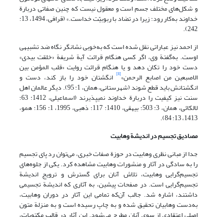
و شکل‌های مختلف جسم است و معقول نیست که چنین صفاتی دربارة
خداوند به‌کار رود؛ زیرا در تضاد با ربوبیّت خداست.» (قرافی، 1494، 13:
242).
از احمد نیز عباراتی نقل شده است که به‌خوبی نشانگر نگاه ضد تشبیهی
اوست. به‌گفتة وی، اگر کسی هنگام قرائت آیة شریفة «خلقت بیدی»
دست خود را تکان دهد و یا هنگام قرائت روایت «قلب المؤمن بین
[8]
الاصبعین من اصابع الرحمن»
انگشتان خود را باز کند، دست و
انگشتانش باید قطع شوند (شهرستانی، همان، 1: 95). دیگر عالمان اهل
سنت نیز کیفیت را دربارة خداوند نمی‏پذیرند (اسماعیلی، 1412: 63؛
لالکائی، همان، 3: 503؛ بیهقی، 1410: 117؛ ذهبی، 1995، 1: 156؛ همو،
1413، 13: 84).
مصادیق تجسیم در اندیشة وهابیت
جدا از مبانی نظری وهابیت در حوزة صفات خبری، می‌توان رد پای تجسیم
را به ‌سادگی در آثار و منشورات وهابیت مشاهده کرد. یکی از جلوه‌های
تجسیم‌گرایی وهابیت، تلاش آنان برای گسترش و ترویج اندیشة
تجسیم‌گرایی است. در صفحات پیشین، به آثاری که اندیشة تجسیمی
داشتند، اشاره شد. جالب آن‌که تمامی این آثار در دوران وهابیت،
به‌دست وهابیان تحقیق شده و به چاپ رسیده است و به ‌منزلة متون
اصلی اعتقادی از سوی آنان مطرح می‌شود. این آثار در قالب مکتوبات،