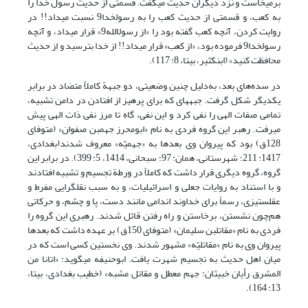
برمی‏خاست و نزد دیگران حدیث می‏گفت. قسمتی از حدیث رسول خدا را
به کعب، و قسمتی از حدیث کعب را به رسول‏خدا9 نسبت می‏داد!! در
روایت کردن، آنچه کعب گفته بود را «از رسول‏الله9» قرار می‏داد، و آنچه
رسول‏خدا9 فرموده بود، «از کعب» قرار می‏داد!! از خدا بترسید و از حدیث
محافظت کنید» (ابن‏کثیر، بی‏تا، 8: 117).
در سده‌های بعد، به‌دلیل چنین وضعیتی، دو جبهة کاملاً متضاد در برابر
یکدیگر شکل گرفت. جبهه‏ای که برای پرهیز از افتادن در دامن تشبیه،
تمامی صفات الهی را نفی ‏کرد و این نفی، گاه تا مرز نفی ذات الهی پیش
می‏رفت. رهبر این گروه فردی به نام «ابومحرز جهم‏بن صفوان» (متوفای
128ق) بود که پیروان وی بعدها به «جهمیّه» معروف شدند(بغدادی،
1417: 211؛ شهرستانی، همان: 97؛ سبحانی، 1414، 5: 399). در برابر این
گروه، گروه دیگری قرار داشت که کاملاً در ورطة تجسیم و تشبیه افتادند
و با استناد به روایات جعلی و اسرائیلیات، و به سبب نقل‏گرایی مفرط و
عقل‏ستیزی، رسماً برای خداوند اندامی مانند دست، پا و چشم، و حرکاتی
هم‌چون نشستن، برخاستن و راه رفتن قائل شدند. رهبری این گروه را
فردی به نام «مقاتل‏بن سلیمان» (متوفای 150ق) بر عهده داشت که بعدها
پیروان وی به نام «مقاتلیّه» مشهور شدند. وی نخستین کسی است که در
میان اهل حدیث به تجسیم شهرت یافت. ابوحنیفه می‏گوید: «اتانا من
المشرق رأیان خبیثان: جهم معطل و مقاتل مشبه» (خطیب بغدادی، بی‏تا،
13: 164).