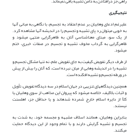
راهی جز درافتادن به دامن تشبیه باقی نمی‏ماند.
نتیجه‏گیری
علیرغم ادعای وهابیان بر عدم اعتقاد به تجسیم، با نگاهی به مبانی آنها
به خوبی می‏توان رد پای تشبیه و تجسیم را در اندیشه آنها مشاهده کرد.
از یک سو، مبنای معناشناسی آنان به ظاهرگرایی منتهی می‏شود و
ظاهرگرایی به گرداب مخوف تشبیه و تجسیم در صفات خبری، ختم
می‏شود.
از طرف دیگر تفویض کیفیت به جای تفویض علم، نه تنها مشکل تجسیم و
تشبیه را در اندیشه وهابی از میان نبرده است، که آنان را بیش از پیش
در ورطه تجسیم و تشبیه افکنده است.
همچنین دیدگاه‏های تنزیهی در جهان اسلام در سه دیدگاه تفویض، تأویل
و اثبات بلاکیف، خلاصه می‏شود که پیروان این مذاهب از سوی وهابیان یا
کلاً از دایره اسلام خارج شمرده شده‏اند و یا حداقل جزء اهل‏سنت
نیستند.
بنابراین وهابیان، همانند اسلاف مشبهه و مجسمه خود، به شدت به
تجسیم و تشبیه گرایش دارند و با تمام وجود از این دیدگاه حمایت
می‏کنند.