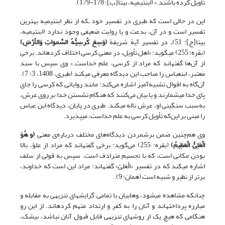
تأویل کرده باشند.» (ابن‏تیمیه، بی‏تا[ب]: 178-179).
این در حالی است که طبری در تفسیر خود ـ‌که از نظر ابن‏تیمیه بهترین
تفسیر است و در آن، بدعت و یا روایت ضعیفی وجود ندارد (ابن‏تیمیه،
بی‏تا[ج]: 51)ـ در تفسیر آیة شریفة
(
وَسِعَ کُرسِیُّهُ السَّمواتِ وَالأرْضِ
)
(بقره: 255) می‏گوید: «اهل تأویل، در معنی کرسی اختلاف کرده‏اند. برخی
از آن‌ها گفته‏اند که مراد از کرسی، علم خداست.» وی سپس با سند
معتبر، ابن‏عباس را صاحب این دیدگاه معرفی می‏کند (طبری، 1408، 3: 7).
آن‌گاه به اقوال تشبیه‌آمیز اشاره می‌کند؛ مانند روایاتی که کرسی را جای
پای خدا می‏شمارند و یا بیان می‌کنند که هنگام نشستن خدا بر روی عرش،
به‌سبب سنگینی او، عرش ناله می‏کند. طبری در پایان، دیدگاه ابن عباس
را مبنی بر این‌که تأویل کرسی به علم خداست، می‏پذیرد.
وی هم‌چنین ضمن برشمردن دیدگاه‌های مختلف درباره‌ی معنی
(
و َهُوَ
الْعَلِیُّ الْعَظِیمُ
)
(بقره: 255) می‌گوید: برخی گفته‏اند که مراد از علوّ، بالا
بودن مکانی است، که با تجسیم مترادف است. سپس به قولی از سلف
اشاره می‏کند که در تفسیر «الْعَلِیّ» گفته‏اند: مراد این است که خداوند،
برتر از نظیر و شبیه است (همان: 9).
چنانکه مشاهده می‏شود، وهابیان با تمامی گرایش‏های تنزیهی به مقابله و
مبارزه پرداخته‏اند و آنان را به کفر و ارتداد متهم کرده‏اند. از این رو
هنگامی که هیچ یک از روش‏های تنزیهی قابل قبول آنان نباشد، بی‏شک،