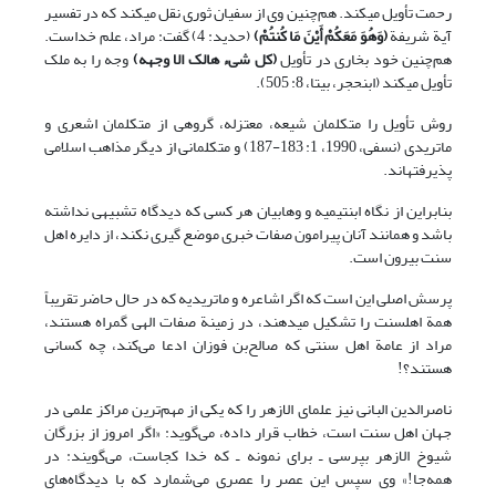
رحمت تأویل می‏کند. هم‌چنین وی از سفیان ثوری نقل می‏کند که در تفسیر
آیة شریفة
(
وَهُوَ مَعَکُمْ أَیْنَ مَا کُنتُمْ
)
(حدید: 4) گفت: مراد، علم خداست.
هم‌چنین خود بخاری در تأویل
(
کل شیء هالک الا وجهه
)
وجه را به ملک
تأویل می‏کند (ابن‏حجر، بی‏تا، 8: 505).
روش تأویل را متکلمان شیعه، معتزله، گروهی از متکلمان اشعری و
ماتریدی (نسفی، 1990، 1: 183-187) و متکلمانی از دیگر مذاهب اسلامی
پذیرفته‏اند.
بنابراین از نگاه ابن‏تیمیه و وهابیان هر کسی که دیدگاه تشبیهی نداشته
باشد و همانند آنان پیرامون صفات خبری موضع گیری نکند، از دایره اهل
سنت بیرون است.
پرسش اصلی این است که اگر اشاعره و ماتریدیه که در حال حاضر تقریباً
همة اهل‏سنت را تشکیل می‏دهند، در زمینة صفات الهی گمراه هستند،
مراد از عامة اهل سنتی که صالح‌بن فوزان ادعا می‌کند، چه کسانی
هستند؟!
ناصرالدین البانی نیز علمای الازهر را که یکی از مهم‌ترین مراکز علمی در
جهان اهل سنت است، خطاب قرار داده، می‌گوید: «اگر امروز از بزرگان
شیوخ الازهر بپرسی ـ برای نمونه ـ که خدا کجاست، می‌گویند: در
همه‌جا!» وی سپس این عصر را عصری می‌شمارد که با دیدگاه‌های