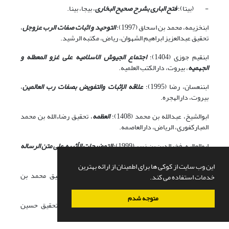
- (بی‏تا)؛
فتح الباری بشرح صحیح البخاری
، بی‏جا، بی‏نا.
ابن‏خزیمه، محمد بن اسحاق (1997)؛
التوحید و اثبات صفات الرب عزوجل
،
تحقیق عبدالعزیز ابراهیم الشهوان، ریاض، مکتبه الرشید.
ابن‏قیم جوزی (1404)؛
اجتماع الجیوش الاسلامیه علی غزو المعطله و
الجهمیه
، بیروت، دارالکتب العلمیه.
ابن‏نعسان، رضا (1995)؛
علاقه الإثبات والتفویض بصفات رب العالمین
،
بیروت، دارالهجره.
ابوالشیخ، عبدالله بن محمد (1408)؛
العظمه
، تحقیق رضاءالله بن محمد
المبارکفوری، الریاض، دارالعاصمه.
ابوالعالیه، فخرالدین بن زبیر (1999)؛
التوضیحات الأثریه علی متن الرساله
التدمریه
، عجمان، مکتبه الفرقان.
این وب سایت از کوکی ها برای اطمینان از ارائه بهترین
الاسماعیلی، ابی بکر (1412)؛
اعتقاد ائمه الحدیث
، تحقیق محمد بن
خدمات استفاده می کند.
عبدالرحمن الخمیس ریاض، دارالعاصمه.
متوجه شدم
الاشعری، ابوالحسن (1379)؛
الابانه عن اصول الدیانه
، تحقیق حسین
محمد، قاهره، دارالانصار.