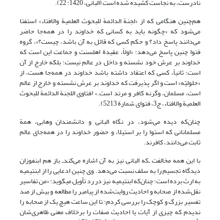
نادرست، به نجاست کشیده شده است (البانی، 1420: 22).
هم‌چنین هنگامی که از «لجنة الدائمة للبحوث العلمیة والافتاء» استفتا
می‌شود که «چگونه باید به کسانی که خداوند را در همه‌جا حاضر
می‌دانند پاسخ داد؟ و حکم کسی که قائل به آن باشد، چیست؟»، گروه
فتوا چنین پاسخ می‌دهد: «اولاً، عقیدة اهل‏سنت و جماعت این است که
خداوند بر عرش خود نشسته و داخل در عالم نیست؛ بلکه خارج از آن
است؛ ثانیاً، کسی که اعتقاد داشته باشد خداوند در همه‌جا هست، از
«حلولیّه» است و اگر پذیرفت که خداوند بر عرش نشسته و خارج از عالم
است، مسلمان، وگرنه کافر و مرتد است.» (فتاوی اللجنة الدائمة للبحوث
العلمیة والافتاء، ج3، فتوای شمارة 5213).
چنان‌که دیده می‌شود، در نگاه البانی و دانشمندان وهابی، همة
مسلمانانی که استوا را بر استیلا، و حضور خداوند را در همه‌جای عالم
ثابت می‌دانند، کافرند.
با این همه مخالفت ـ‌که البانی نیز به آن اشاره می‌کندـ باز هم ابن‏فوزان
دیدگاه تجسیم را به سلف نسبت می‌دهد. وی چنین ادعایی را از ابن‏تیمیه
به ارث برده است؛ چنان‌که ابن‏تیمیه نیز در رد تأویل می‏گوید: «من تفاسیر
نقل‌شده از صحابه و احادیث روایت‌شده از پیامبر را مطالعه و بیش از صد
تفسیر بزرگ و کوچک را بررسی کردم؛ تا این ساعت هیچ یک از صحابه را
ندیدم که چیزی از آیات یا احادیث صفات را برخلاف معنی ظاهری‌شان