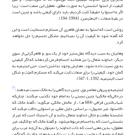
کیفیت از استوا (نشستن) به ‌صورت مطلق، تعطیل این صفت است؛ زیرا
اگر ما استوا را حقیقتاً ثابت کردیم، باید دارای کیفتی باشد و چنین است
در بقیة صفات.» (ابن‏عثیمین، 19941: 194).
روشن است که استوا به معنای ظاهری آن مستلزم جسمانیت است و این
که گفته شود ما کیفیت آن را نمی‏دانیم، مشکل تجسیم را حل نخواهد
کرد.
وهابیان به‌ سبب دیدگاه عقل‌ستیز خود از یک‌ سو، و ظاهرگرایی از سوی
‌دیگر، خداوند متعال را نیز همانند اجسام فرض کرده‏اند که اگر کیفیتی
به وی نسبت داده نشود، معنایش وجود نداشتن است. حتی ابن‏تیمیه به
گمان خود، کیفیتی را برای صفات ثابت می‌کند که مستلزم کمیّت و شکل
است (ابن‏تیمیه، 1392، 1: 347).
[7]
ابن‏تیمیه و پیروان معاصر وی، چنین دیدگاهی را به مالک نسبت می‏دهند؛
درحالی‌که مالکی‏ها چنین نسبتی را به امام خود تکذیب می‏کنند؛ چنان‌که
شهاب‌الدین قرافی (684 هـ) ـ از عالمان مالکی‌ـ می‏گوید: «گفتة مالک که
«الاستواء غیر مجهول»، بر اساس دلیل عقلی، بر استوایی دلالت می‏کند که
شایستة عظمت و جلال خداوند متعال باشد و آن «استیلا» است که غیر از
نشستنی است که به اجسام مربوط می‏شود. و گفتة مالک که «و الکیف غیر
معقول» بدین معنی است که ذات خداوند را نمی‏توان به آن‌چه عرب برای
لفظ کیف وضع کرده است، وصف کرد؛ زیرا کیف به‌ معنای حالت‏های گوناگون