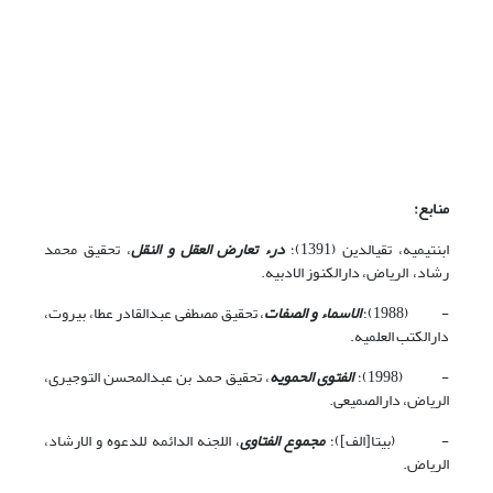
منابع
:
ابن‏تیمیه، تقی‏الدین (1391)؛
درء تعارض العقل و النقل
، تحقیق محمد
رشاد، الریاض، دارالکنوز الادبیه.
- (1988)؛
الاسماء و الصفات
، تحقیق مصطفی عبدالقادر عطا، بیروت،
دارالکتب العلمیه.
- (1998)؛
الفتوی الحمویه
، تحقیق حمد بن عبدالمحسن التوجیری،
الریاض، دارالصمیعی.
- (بی‏تا[الف])؛
مجموع الفتاوی
، اللجنه الدائمه للدعوه و الارشاد،
الریاض.