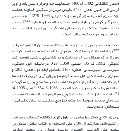
آسمان (اللالکائی، 1402، 3: 400)، جسمانیت خدا و قرار داشتن پاهای او بر
کرسی (ابن حنبل، همان: 477)، نالیدن عرش از سنگینی خداوند همانند
[3]
بچه شتری که تازه سوار آن می‏شوند (دارمی، 1998: 279)
، و نشستن
پیامبر9 بر کرسی در طرف راست خداوند (ابن‏حنبل، همان: 256)، بسیار
دیده می‏شود. بی‏شک چنین سخنانی نشانگر حضور اسرائیلیات و عقاید
انحرافی یهود در اندیشة اسلامی است.
اندیشة تجسیم پس از مقاتل، با «ابوعبدالله محمدبن الکرام» (متوفای
255ق) ادامه یافت و به تشکیل فرقه‏ای با نام «کرامیّه» انجامید. کرامیه
پس از مرگ عبدالله نیز ادامه یافت و به شاخه‏های مختلفی تقسیم شد
(سبکی، 1992، 2: 35؛ حصنی، 1350: 29). درحالیکه «ابن سبکی»،
شهرستانی (شهرستانی، همان: 107)، بغدادی (بغدادی، همان: 203) و
بسیاری از دانشمندان اهل سنت، کرامیه و پیروان آن را در ردیف مجسمه
قرار داده‏اند و به قتل او حکم داده‏اند، ابن‏خزیمه مدح وی را می‏گوید و
مخالفانش را به کفر متهم می‏کند (ابن‏حجر، 1986، 3: 354؛ ذهبی، 1995، 4:
21). ابن‏تیمیه نیز کوشیده است از وی رفع اتهام کند. اندیشة تجسیم در
سده‌های بعد نیز هم‌چنان با افت و خیزهای مختلفی، در میان نحله‏هایی از
مسلمانان ادامه یافت.
برخی از آثاری که توسط مشبهه در طول تاریخ نگاشته شده‏اند و سرشار
از تشبیه‌اند، عبارتند از: «الرّد علی الجهمیّه» و «کتاب النقض عثمان بن
سعید علی المریسی العنید»، نوشتة عثمان بن سعید الدارمی