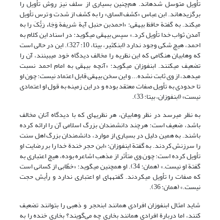
تأویل متوسل شده‏اند. هم‌چنین بسیاری از سلف نیز روش تأویل را
برگزیده‏اند. ابن عباس «کشف الساق» را به کشف از شدت و ترس تأویل
می‏کند. به گفتة حافظ بیهقی: «احمدبن حنبل آیة شریفة وَجَاء رَبُّکَ را به
آمدن ثواب خدا تأویل کرد.» سپس بیهقی می‏گوید: در اسناد این کلام به
احمد، هیچ شکی وجود ندارد (ابن‏کثیر، بی‏تا، 10: 327). این در حالی است
که وهابیان هنگامی که این نظریه را مخالف دیدگاه خود می‏بینند، آن را
تضعیف می‏کنند. ابن‏فوزان می‏گوید: «آنچه بیهقی به امام احمد نسبت
می‏دهد، از وی ثابت نشده... و این سخن بیهقی قابل اعتماد نیست؛ چون او
تا حدودی به تأویل صفات معتقد بوده و در این زمینه به قول او اعتمادی
نیست» (ابن‏فوزان، بی‏تا: 33).
به نظر می‏رسد در نظر وهابیان، هر نظریه‏ای که با دیدگاه آنان مخالف
باشد، ضعیف است؛ هرچند دانشمندان بزرگ اسلامی آن را ارائه کرده
باشند. به همین دلیل در بسیاری از موارد، دانشمندان بزرگ اهل سنت
را سرزنش کردند. به گفتة این‏فوزان: «ابن حجر خندة خدا را بر رضایت او
تأویل کرده است؛ چون وی متأثر از مذهب اشاعره بوده، هیچ اعتباری به
گفتة او نیست.» (همان: 34). او همچنین می‏گوید: «خطّابی از کسانی است
که صفات را تأویل می‏کردند. گفته‏های او اعتباری ندارد و رأیش حجت
نیست.» (همان: 36).
شاید امثال ابن‏فوزان افرادی همانند ابن‏حجر و ذهبی را بتوانند تضعیف
کنند، اما دربارة افرادی همانند بخاری چه می‌گویند؟ بخاری خنده را به