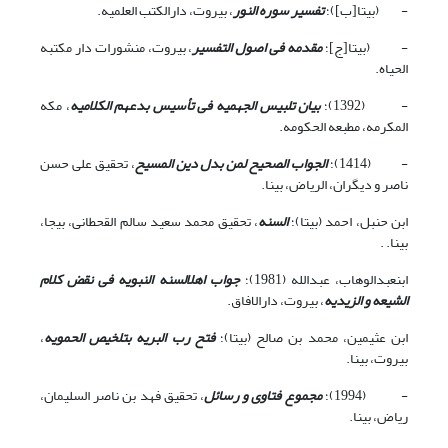
- (بی‏تا[ب])؛
تفسیر سوره النور
، بیروت، دارالکتب العلمیه.
- (بی‏تا[ج]؛
مقدمه فی اصول التفسیر
، بیروت، منشورات دار مکتبه
الحیاه.
- (1392)؛
بیان تلبیس الجهمیه فی تأسیس بدعهم الکلامیه
، مکه
المکرمه، مطبعه الحکومه.
- (1414)؛
الجواب الصحیح لمن بدل دین المسیح
، تحقیق علی حسن
ناصر و دیگران، الریاض، بی‏نا.
ابن حنبل، احمد (بی‏تا)؛
السنه
، تحقیق محمد سعید سالم القحطانی، بی‏جا،
بی‏نا. .
ابن‏عبدالوهاب، عبدالله (1981)؛
جواب اهل‏السنه النبویه فی نقض کلام
الشیعه و الزیدیه
، بیروت، دارالافاق.
ابن عثیمین، محمد بن صالح (بی‏تا)؛
فتح رب البریه بتلخیص الحمویه
،
بیروت، بی‏نا.
- (1994)؛
مجموع فتاوى و رسائل
، تحقیق فهد بن ناصر السلیمان،
ریاض، بی‏نا.