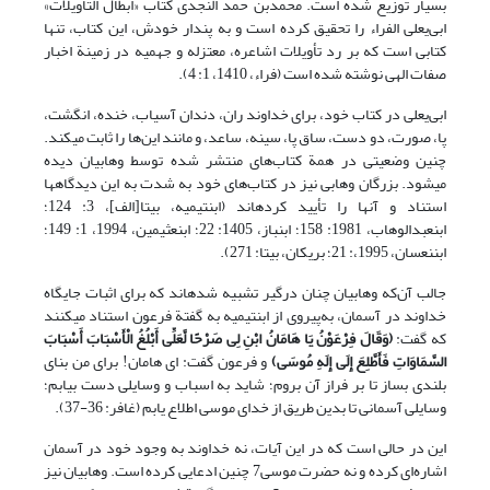
بسیار توزیع شده است. محمدبن حمد النجدی کتاب «ابطال التأویلات»
ابی‌یعلی الفراء را تحقیق کرده است و به‌ پندار خودش، این کتاب، تنها
کتابی است که بر رد تأویلات اشاعره، معتزله و جهمیه در زمینة اخبار
صفات الهی نوشته شده است (فراء، 1410، 1: 4).
ابی‌یعلی در کتاب خود، برای خداوند ران، دندان آسیاب، خنده، انگشت،
پا، صورت، دو دست، ساق پا، سینه، ساعد، و مانند این‌ها را ثابت می‏کند.
چنین وضعیتی در همة ‌کتاب‌های منتشر شده توسط وهابیان دیده
می‏شود. بزرگان وهابی نیز در کتاب‌های خود به ‌شدت به این دیدگاه‏ها
استناد و آنها را تأیید کرده‏اند (ابن‏تیمیه، بی‏تا[الف]، 3: 124؛
ابن‏عبدالوهاب، 1981: 158؛ ابن‏باز، 1405: 22؛ ابن‏عثیمین، 1994، 1: 149؛
ابن‏نعسان، 1995،: 21؛ بریکان، بی‏تا: 271).
جالب آن‌که وهابیان چنان درگیر تشبیه شده‏اند که برای اثبات جایگاه
خداوند در آسمان، به‌پیروی از ابن‏تیمیه به گفتة فرعون استناد می‏کنند
که گفت:
(
وَقَالَ فِرْعَوْنُ یَا هَامَانُ ابْنِ لِی صَرْحًا لَّعَلِّی أَبْلُغُ الْأَسْبَابَ أَسْبَابَ
السَّمَاوَاتِ فَأَطَّلِعَ إِلَى إِلَهِ مُوسَى
)
و فرعون گفت: ای هامان! برای من بنای
بلندی بساز تا بر فراز آن بروم؛ شاید به اسباب و وسایلی دست بیابم؛
وسایلی آسمانی تا بدین طریق از خدای موسی اطلاع یابم (غافر: 36-37).
این در حالی است که در این آیات، نه خداوند به وجود خود در آسمان
اشاره‌ای کرده و نه حضرت موسی7 چنین ادعایی کرده است. وهابیان نیز