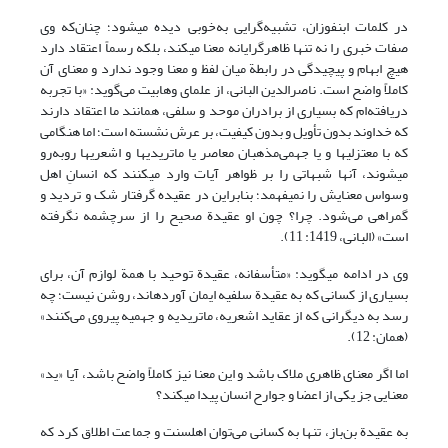
در کلمات ابن‏فوزان، تشبیه‌گرایی به‌خوبی دیده می‏شود؛ چنان‌که وی
صفات خبری را نه‌ تنها ظاهرگرایانه معنا می‏کند، بلکه رسماً اعتقاد دارد
هیچ ابهام و پیچیدگی در رابطة میان لفظ و معنا وجود ندارد و معنای آن
کاملاً واضح است. ناصرالدین البانی، از علمای وهابیت می‌گوید: «با تجربه
دریافته‌ام که بسیاری از برادران موحد و سلفی، همانند ما اعتقاد دارند
که خداوند بدون تأویل و بدون کیفیت، بر عرش نشسته است؛ اما هنگامی
که با معتزلی‏ها و یا جهمی‌مذهبان معاصر یا ماتریدی‏ها و اشعری‏ها روبه‌رو
می‏شوند، آنها شبهاتی را بر ظواهر آیات وارد می‏کنند که انسانِ اهل
وسواس معنایش را نمی‏فهمد؛ بنابراین در عقیده گرفتار شک و تردید و
گمراهی می‌شود. چرا؟ چون او عقیدة صحیح را از سرچشمه نگرفته
است» (البانی، 1419: 11).
وی در ادامه می‏گوید: «متأسفانه، عقیدة توحید با همة لوازم آن، برای
بسیاری از کسانی که به عقیدة سلفیه ایمان آورده‏اند، روشن نیست؛ چه
رسد به دیگرانی که از عقاید اشعریه، ماتریدیه و جهمیه پیروی می‌کنند»
(همان: 12).
اما اگر معنای ظاهری ملاک باشد و این معنا نیز کاملاً واضح باشد، آیا «ید»
معنایی جز یکی از اعضا و جوارح انسان پیدا می‏کند؟
به عقیدة بن‌باز، تنها به کسانی می‌توان اهل‏سنت و جماعت اطلاق کرد که