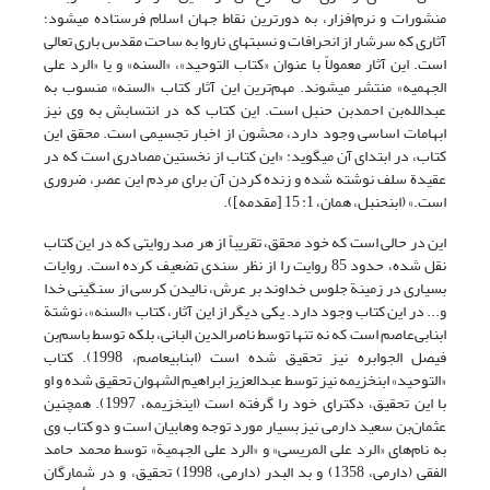
منشورات و نرم‌افزار، به دورترین نقاط جهان اسلام فرستاده می‏شود؛
آثاری که سرشار از انحرافات و نسبت‏های ناروا به ساحت مقدس باری تعالی
است. این آثار معمولاً با عنوان «کتاب التوحید»، «السنه» و یا «الرد علی
الجهمیه» منتشر می‏شوند. مهم‌ترین این آثار کتاب «السنه» منسوب به
عبدالله‌بن احمدبن حنبل است. این کتاب که در انتسابش به وی نیز
ابهامات اساسی وجود دارد، محشون از اخبار تجسیمی است. محقق این
کتاب، در ابتدای آن می‏گوید: «این کتاب از نخستین مصادری است که در
عقیدة سلف نوشته شده و زنده کردن آن برای مردم این عصر، ضروری
است.» (ابن‏حنبل، همان، 1: 15 [مقدمه]).
این در حالی است که خود محقق، تقریباً از هر صد روایتی که در این کتاب
نقل شده، حدود 85 روایت را از نظر سندی تضعیف کرده است. روایات
بسیاری در زمینة جلوس خداوند بر عرش، نالیدن کرسی از سنگینی خدا
و... در این کتاب وجود دارد. یکی دیگر از این آثار، کتاب «السنه»، نوشتة
ابن‏ابی‌عاصم است که نه ‌تنها توسط ناصرالدین البانی، بلکه توسط باسم‌بن
فیصل الجوابره نیز تحقیق شده است (ابن‏ابی‏عاصم، 1998). کتاب
«التوحید» ابن‏خزیمه نیز توسط عبدالعزیز ابراهیم الشهوان تحقیق شده و او
با این تحقیق، دکترای خود را گرفته است (این‏خزیمه، 1997). همچنین
عثمان‌بن سعید دارمی نیز بسیار مورد توجه وهابیان است و دو کتاب وی
به نام‌های «الرد علی المریسی» و «الرد علی الجهمیة» توسط محمد حامد
الفقی (دارمی، 1358) و بد البدر (دارمی، 1998) تحقیق، و در شمارگان