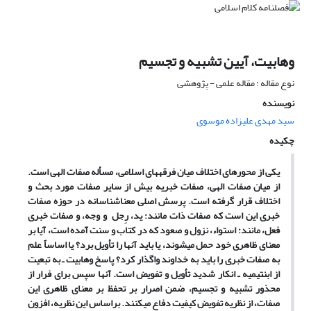
وهابیت، آیین تشبیه و تجسیم
نوع مقاله : مقاله علمی - پژوهشی
نویسنده
سید مهدی علیزاده موسوی
چکیده
یکی از محورهای اختلاف میان فرقه‏های اسلامی، مسأله صفات الهی است.
از میان صفات الهی، صفات خبریه بیش از سایر صفات مورد بحث و
اختلاف قرار گرفته است. پرسش اصلی معناشناسانه در حوزه صفات
خبری این است که صفات ذات مانند: ید، رِجل و وجه، و صفات خبری
فعل، مانند: استواء، نزول و صعود که در کتاب و سنت آمده است، آیا بر
معنای ظاهری خود حمل می‏شوند، یا باید آنها را تأویل برد؟ یا اساساً علم
به صفات خبری را باید به خداوند واگذار کرد؟ پاسخ وهابیت ـ به تبعیت
از ابن‏تیمیه ـ انکار شدید تأویل و تفویض است. آنها سپس برای فرار از
محذور تشبیه و تجسیم، ضمن اصرار بر تحفظ بر معنای ظاهری این
صفات، از نظریه تفویض کیفیت دفاع می‏کنند. براساس این نظریه، افزون