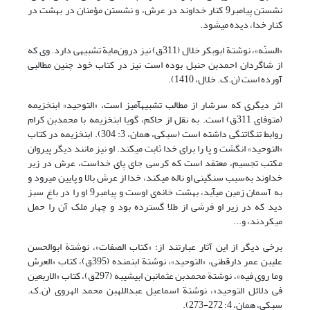
نشستن پیامبر9 کنار خداوند در عرش، و نشستن مؤمنان در بهشت در
کنار خدا، دیده می‏شود.
«السنّه»، نوشتة ابوبکر خلال (311ق) نیز درون‌مایة تشبیهی دارد. وی که
از شاگردان احمدبن حنبل بوده است نیز در کتاب خود چنین مطالبی
آورده است (ن.ک. خلال، 1410).
اثر دیگری که سرشار از مطالب تشبیه‏آمیز است، «التوحید» ابن‏خزیمه
(متوفای 311ق) است. به نقل از حاکم، گویا ابن‏خزیمه با محمدبن کرام
روابط تنگاتنگی داشته است (سبکی، همان، 3: 304). ابن‏خزیمه در کتاب
«التوحید» انگشت و پا را برای خدا ثابت می‏کند. او نیز مانند دیگر پیروان
مکتب تجسیم، معتقد است که کرسی جای پای خداست، عرش در زیر
خداوند به‌سبب سنگینی او ناله می‏کند، خدا از عرش بالا و پایین می‏رود و
به آسمان زمین می‏آید، بهشت خانه‌ی اوست و پیامبر9 او را در باغ سبز
دید که در زیر او فرشی از طلا گسترده بود و چهار ملک آن را حمل
می‏کردند، و...
برخی دیگر از این آثار عبارتند از: «کتاب الصفات»، نوشتة ابوالحسن
علی‏بن عمر دارقطنی، «التوحید»، نوشتة ابن‏منده (395ق)، کتاب «العرش
وما روی فیه»، نوشتة محمدبن عثمان‏بن ابی‏شیبه (297ق)، کتاب «الاربعین
فی دلائل التوحید»، نوشتة اسماعیل عبدالله‏بن محمد الهروی (ن.ک.
سبکی، همان، 4: 272-273).