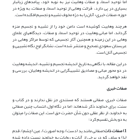
اما توحید اسماء و صفات وهابیت نیز به نوبه خود، پیامدهای زیانبار
بسیاری در پی دارد، قرائت وهابی از توحید اسماء و صفات، به ویژه در
حوزه «صفات خبری» آنان را به درّه مخوف تشبیه و تجسیم افکنده است.
هرچند وهابیت کوشیده است دامن خود را از تشبیه و تجسیم منزه
گرداند، اما مبانی وهابیت در توحید اسماء و صفات، دیدگاه‏های علمای
وهابی در این زمینه و همچنین آثار تجسیمی که توسط مراکز وهابی در
عربستان سعودی تصحیح و منتشر شده است، نشانگر اوج نگاه تشبیهی و
تجسیمی آنان است.
در این مقاله، با نگاهی به تاریخ اندیشه تجسیم و تشبیه، اندیشه وهابیت
در دو محور مبانی و مصادیق تشبیه‏گرایی در اندیشه وهابیان، بررسی و
نقد خواهد گردید.
صفات خبری
صفات خبری، صفاتی هستند که مستندی جز نقل ندارند و در کتاب و
سنت، برای خداوند ذکر شده‏اند؛ اما در نگاه اول، انتساب چنین صفاتی
به خداوند، از نظر عقلی دون شأن حضرت حق است. این صفات را می‏توان
به دو بخش تقسیم کرد:
1) صفات ذات:
صفاتی مانند ید (دست)، وجه (صورت)، عین (چشم)، قدم
(پا) و ساق، که در برخی از آیات و روایات به خداوند نسبت داده شده