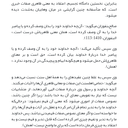
بنابراین، نخستین دامگاه تجسیم، اعتقاد به معنی ظاهری صفات خبری
است، که متأسفانه چنین گرایشی در میان وهابیان به‌شدت دیده
می‏شود.
صالح‌بن‏فوزان می‏گوید: «آن‌چه خداوند خود را بدان وصف کرده و یا پیامبر
خدا را به آن وصف کرده است، همان معنی ظاهری‏اش درست است.»
(ابن‏فوزان، 1410: 113).
وی سپس تأکید می‌کند: «آنچه خداوند خود را به آن وصف کرده و یا
پیامبر خدا دربارة خداوند بیان کرده است، حق است و بر معنای
ظاهری‌اش حمل می‏شود و هیچ‏گونه ابهام و پیچیدگی در آن وجود ندارد.»
(همان).
وی سپس به ‌غلط چنین عقیده‏ای را به همة اهل سنت نسبت می‌دهد و
می‏گوید: «تمامی اهل‏سنت این صفات و معانی ظاهری آن‌ها را اثبات می‏کنند.
آنچه خداوند و رسول وی دربارة صفات الهی آورده‏اند، از متشابهات
نیست که نیاز به تفویض معنای آن به خدا باشد؛ زیرا اگر چنین باشد،
نصوص صفات از اموری می‏شود که معنی آن فهم نمی‏شود؛ درحالی‌که
خداوند ما را به تدبر تمام قرآن امر کرده و تعقل در آیات و فهم آن‌ها را از
ما خواسته است و اگر معنای نصوص صفات فهمیدنی نباشد، پس خداوند
ما را به تدبر و تفهم چیزی امر کرده است که قابل تدبر و فهم نیست و به
اعتقاد به چیزی فرمان داده است که برای ما واضح نیست» (همان).