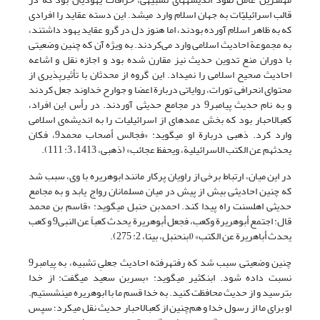
قالب اسرائیلیّات به جهان اسلام وارد می‏شد. این دسته عقاید را افرادی
که به ظاهر اسلام آورده بودند، اما هنوز دل در گرو عقاید یهود داشتند،
به مجموعة احادیث اسلامی وارد می‌کردند. به ویژه آن که چنین وضعیتی
با دوران منع تدوین حدیث نیز مقارن شده بود و اجازه نقل و اشاعه
احادیث صحیح اسلامی را نمی‏داد. این گروه از محدثان با تأثیرپذیری از
محتوای انحرافی تورات، روایاتی دربارة اعضا و جوارح خداوند جعل کردند
و به نام حدیث پیامبر9 در مجامع حدیثی آوردند. در رأس این افراد،
کعب‏الاحبار بود که بخش عمده‏ای از اسرائیلیات را به اندیشه‌ی اسلامی
وارد کرد. ذهبی دربارة او می‏گوید: «فجالس أصحاب محمد9، فکان
یحدثهم عن الکتب الاسرائیلیة، ویحفظ عجائب» (ذهبی، 1413، 3: 111).
در این میان، ارتباط برخی از راویان پرکار مانند ابوهریره با وی، سبب شد
که چنین احادیثی بیش از پیش در میان مسلمانان رواج یابد و به مجامع
حدیثی اهل‏سنت راه پیدا کند. احمدبن حنبل می‏گوید: «قاسم بن محمد
قال: اجتمع أبوهریرة وکعب، فجعل أبوهریرة یحدث کعباً عن النبی9 و کعب
یحدث أباهریرة عن الکتب» (ابن‏حنبل، بی‏تا، 2: 275).
چنین وضعیتی سبب شد که رفته‏رفته احادیث جعلیِ تشبیه، به پیامبر9
نسبت داده شود. ابن‏کثیر می‏گوید: «بسربن سعید می‏گفت: از خدا
بترسید و از حدیث محافظت کنید. به خدا قسم ما با ابوهریره می‏نشستیم.
او برای ما از رسول خدا و هم‌چنین از کعب‏الاحبار حدیث نقل می‏کرد؛ سپس