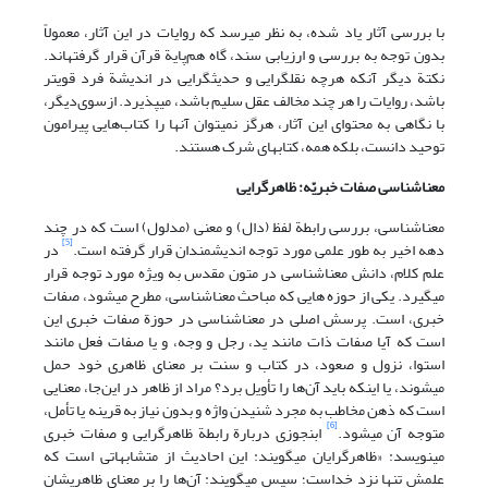
با بررسی آثار یاد شده، به نظر می‏رسد که روایات در این آثار، معمولاً
بدون توجه به بررسی و ارزیابی سند، گاه هم‌پایة قرآن قرار گرفته‏اند.
نکتة دیگر آنکه هرچه نقل‏گرایی و حدیث‏گرایی در اندیشة فرد قوی‏تر
باشد، روایات را هر چند مخالف عقل سلیم باشد، می‏پذیرد. از‌سوی‌دیگر،
با نگاهی به محتوای این آثار، هرگز نمی‏توان آن‏ها را کتاب‌هایی پیرامون
توحید دانست، بلکه همه، کتاب‏های شرک هستند.
معنا‌شناسی صفات خبریّه: ظاهرگرایی
معنا‌شناسی، بررسی رابطة لفظ (دال) و معنی (مدلول) است که در چند
[5]
دهه اخیر به طور علمی مورد توجه اندیشمندان قرار گرفته است.
در
علم کلام، دانش معناشناسی در متون مقدس به ویژه مورد توجه قرار
می‏گیرد. یکی از حوزه هایی که مباحث معناشناسی، مطرح می‏شود، صفات
خبری، است. پرسش اصلی در معنا‌شناسی در حوزة صفات خبری این
است که آیا صفات ذات مانند ید، رجل و وجه‌، و یا صفات فعل مانند
استوا، نزول و صعود‌، در کتاب و سنت بر معنای ظاهری خود حمل
می‏شوند، یا اینکه باید آن‌ها را تأویل برد؟ مراد از ظاهر در این‌جا، معنایی
است که ذهن مخاطب به ‌مجرد شنیدن واژه و بدون نیاز به قرینه یا تأمل،
[6]
متوجه آن می‏شود.
ابن‏جوزی دربارة رابطة ظاهرگرایی و صفات خبری
می‏نویسد: «ظاهرگرایان می‏گویند: این احادیث از متشابهاتی است که
علمش تنها نزد خداست؛ سپس می‏گویند: آن‌ها را بر معنای ظاهریشان