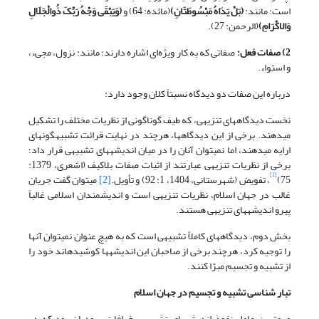
است؛ مانند:
(
بَلْ یَدَاهُ مَبْسُوطَتَانِ
)
(مائده: 64) و
(
وَیَبْقَى وَجْهُ رَبِّکَ ذُوالْجَلَالِ
وَالاکْرَامِ
)
(الرحمن: 27).
2) صفات فعل:
صفاتی که به کار ویژه‌ای اشاره دارند؛ مانند: نزول، مجیء،
و استواء.
درباره این صفات دو دیدگاه نسبتاً کلان وجود دارد:
نخست دیدگاه‏های تنزیهی، که طیف گوناگونی از نظریات مختلف را تشکیل
می‏دهند. برخی از این دیدگاه‏ها، هرچند در نهایت قرائت تشبیه‏گونه‏ای
ارایه می‏دهند، اما نمی‏توان آنان را در میان اندیشه‏های تشبیهی قرار داد؛
برخی از نظریات تنزیهی عبارتند از اثبات صفات بلاکیف (اشعری، 1379:
[1]
75)
، تفویض (شهرستانی، 1404، 1: 92) و تأویل.
[2]
می‏توان گفت جریان
غالب در جهان اسلام، نظریات تنزیهی است و اندیشمندان اسلامی غالباً
پیرو اندیشه‏های تنزیهی هستند.
بخش دوم، دیدگاه‏های کاملاً تشبیهی است که به هیچ عنوان نمی‏توان آنها
را توجیه کرد، هرچند برخی از صاحبان این اندیشه‏ها کوشیده‏اند خود را
از تشبیه و تجسیم مبرّا کنند.
تبار شناسی تشبیه و تجسیم در جهان اسلام
مهم‏ترین عامل نفوذ اندیشه‏های تشبیهی، خرافات یهودیان بود که در