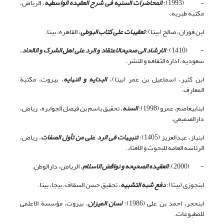
- (1993)؛
المحاضرات السنیه فی شرح العقیده الواسطیه
، الریاض،
مکتبه طبریه.
ابن فوزان، صالح (بی‏تا)؛
تعقیبات علی کتاب البوطی
، القاهره، بی‏نا.
- (1410)؛
الارشاد الی صحیح‏الاعتقاد و الرد علی اهل الشرک و الالحاد
،
سعودیه، اداره الثقافه و النشر.
ابن کثیر، اسماعیل بن عمر (بی‏تا)،
البدایه و النهایه
، بیروت، مکتبة
المعارف.
ابن‏ابی‏عاصم، عمرو (1998)؛
السنه
، تحقیق باسم بن فیصل الجوابره، ریاض،
دارالصمیعی.
ابن‏باز، عبدالعزیز (1405)؛
تنبیهات فی الرد على من تأول الصفات
، ریاض،
الرئاسه العامه للبحوث و الافتاء.
- (2000)؛
العقیده الصحیحه و نواقض الاسلام
، الریاض، دارالوطن.
ابن‏جوزی (بی‏تا)؛
دفع شبه التشبیه
، تحقیق حسن السقاف، بی‏جا، بی‏نا.
ابن‏حجر، احمد بن علی (1986)؛
لسان المیزان
، بیروت، مؤسسة الاعلمی
للمطبوعات.