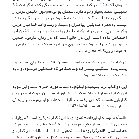
[4]
(متوفای280ق)
. در کتاب نخست،‌ احادیث ساختگی که بیانگر اندیشة
تشبیهی است، بسیار وجود دارد؛ سخنان پوچی هم‌چون: نالیدن عرش از
سنگینی خدا، فرود آمدن خدا به خانة خود در بهشت، زندگی خدا در
بهشت به همراه صدیقین، پیامبران و شهدا، و رفت وآمد خدا میان عرش
و کرسی. وی سپس در این کتاب فصلی را به تکفیر جهمیه و کشتن آنها
اختصاص داده است. این در حالی است که در زمان دارمی، جهم‏بن
صفوان از دنیا رفته بود و مذهب وی نیز نابود شده بود. مراد دارمی از
جهمیه در این کلام، معتزله است.
در کتاب دوم نیز حرکت، حد، لمس، نشستن، قدرت خدا برای نشستن بر
پشت پشه، سنگینی بیشتر خداوند هنگامی که خشمگین می‌شود، و... به
خداوند نسبت داده می‏شود.
این دو کتاب نزد ابن‏تیمیه و ابن‏قیّم به ‌شدت مورد احترام است و این دو به
این کتابها بسیار استناد می‏کنند. به باور ابن‏قیم این دو کتاب، بهترین
کتاب‏هایی هستند که دربارة سنت تألیف شده‏اند و ابن‏تیمیه بسیار به آن
سفارش می‏کرد! (ابن‏قیم، 1404: 143).
«السنّه»، نوشتة ابن‏ابی‏عاصم (متوفای 287ق) کتاب دیگری است که روایات
تشبیهی در آن بسیار به‌چشم می‏خورد. به گفتة ذهبی، ابن‏ابی‏عاصم در
معنا‌شناسی، ظاهرگرا بوده است (ذهبی، 1413، 13: 430). در کتاب او
مطالبی مانند آفرینش آدم توسط خداوند به شکل خودش، نالیدن عرش،