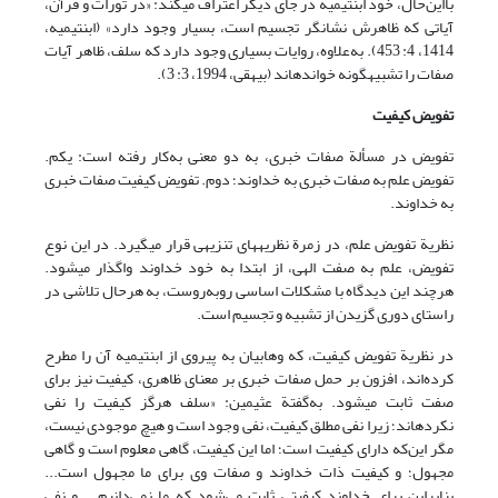
با‌این‌حال، خود ابن‏تیمیه در جای دیگر اعتراف می‏کند: «در تورات و قرآن،
آیاتی که ظاهرش نشانگر تجسیم است، بسیار وجود دارد» (ابن‏تیمیه،
1414، 4: 453). به‌علاوه، روایات بسیاری وجود دارد که سلف، ظاهر آیات
صفات را تشبیه‏گونه خوانده‏اند (بیهقی، 1994، 3: 3).
تفویض کیفیت
تفویض در مسألة صفات خبری، به دو معنی به‌کار رفته است: یکم.
تفویض علم به صفات خبری به خداوند؛ دوم. تفویض کیفیت صفات خبری
به خداوند.
نظریة تفویض علم، در زمرة نظریه‏های تنزیهی قرار می‏گیرد. در این نوع
تفویض، علم به صفت الهی، از ابتدا به خود خداوند واگذار می‏شود.
هرچند این دیدگاه با مشکلات اساسی روبه‌روست، به‌ هرحال تلاشی در
راستای دوری گزیدن از تشبیه و تجسیم است.
در نظریة تفویض کیفیت، که وهابیان به پیروی از ابن‏تیمیه آن را مطرح
کرده‌اند، افزون بر حمل صفات خبری بر معنای ظاهری، کیفیت نیز برای
صفت ثابت می‏شود. به‌گفتة عثیمین: «سلف هرگز کیفیت را نفی
نکرده‏اند؛ زیرا نفی مطلق کیفیت، نفی وجود است و هیچ موجودی نیست،
مگر این‌که دارای کیفیت است؛ اما این کیفیت، گاهی معلوم است و گاهی
مجهول؛ و کیفیت ذات خداوند و صفات وی برای ما مجهول است...
بنابراین برای خداوند کیفیتی ثابت می‌شود که ما نمی‌دانیم... و نفی