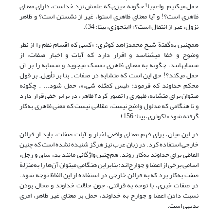
حمل می‏کنیم. واعجبا! چگونه چیزی که علمش نزد خداست، دارای معنای
ظاهری است؟! و آیا معنای ظاهری استوا، غیر از نشستن است؟ و ظاهر
نزول، غیر از انتقال است؟» (این‏جوزی، بی‏تا: 34).
همچنین به‌گفتة شیخ محمدزاهد کوثری: «کسی که اقسام نظم را از نظر
وضوح و خفا می‏شناسد و اقرار دارد که آیات و اخبار صفات، از
متشابهاتند، چگونه به معنای ظاهری تمسک می‏جوید و متشابه را بر آن
حمل می‏کند؟! حق این است که متشابه در صفات ـ بنا بر تأویل‌ـ بر قول
محکم خداوند که فرمود: «لیس کمثله شیء»، حمل شود... . چگونه
می‏توان برای متشابه، ظهوری را تصور کرد؟ ظاهر، در برابر خفی قرار دارد
و تا هنگامی که مدلول واضح نیست، عقلانی نیست که معنی ‌ظاهری به‌کار
گرفته شود» (کوثری، بی‏تا: 156).
در این میان، برای فهم معنای واقعی اخبار و آیات صفات، باید از قرائن
خارجی استفاده کرد. در زبان عرب نیز هرگز شنیده نشده است که چنین
الفاظی برای خداوند به‌کار روند. هم‌چنین واژگانی مانند ید، ساق و رِجل،
اسامی برخی از اعضا و جوارح‌اند؛ بنابراین هنگامی می‏توان آن‌ها را به‌منزلة
صفت به‌کار برد که به قرائن خارجی در استفاده از این الفاظ توجه شود.
در صفات خبری، با توجه به قرائنی، چون جلالت خداوند و محال بودن
نسبت دادن اعضا و جوارح به خداوند، حمل بر معنای غیر ظاهر، امری
بدیهی است.