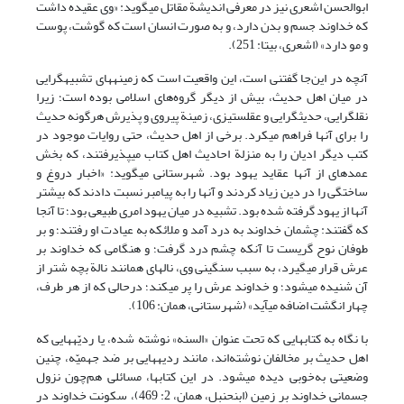
ابوالحسن اشعری نیز در معرفی اندیشة مقاتل می‏گوید: «وی عقیده داشت
که خداوند جسم و بدن دارد، و به صورت انسان است که گوشت، پوست
و مو دارد» (اشعری، بی‏تا: 251).
آنچه در این‌جا گفتنی است، این واقعیت است که زمینه‏های تشبیه‏گرایی
در میان اهل حدیث، بیش از دیگر گروه‌های اسلامی بوده است؛ زیرا
نقل‏گرایی، حدیث‏گرایی و عقل‏ستیزی، زمینة پیروی و پذیرش هرگونه حدیث
را برای آنها فراهم می‏کرد. برخی از اهل حدیث، حتی روایات موجود در
کتب دیگر ادیان را به ‌منزلة احادیث اهل کتاب می‏پذیرفتند، که بخش
عمده‏ای از آنها عقاید یهود بود. شهرستانی می‏گوید: «اخبار دروغ و
ساختگی را در دین زیاد کردند و آنها را به پیامبر نسبت دادند که بیشتر
آنها از یهود گرفته شده بود. تشبیه در میان یهود امری طبیعی بود؛ تا آنجا
که گفتند: چشمان خداوند به درد آمد و ملائکه به عیادت او رفتند؛ و بر
طوفان نوح گریست تا آنکه چشم درد گرفت؛ و هنگامی که خداوند بر
عرش قرار می‏گیرد، به سبب سنگینی وی، ناله‏ای همانند نالة بچه شتر از
آن شنیده می‏شود؛ و خداوند عرش را پر می‏کند؛ درحالی که از هر طرف،
چهار انگشت اضافه می‏آید» (شهرستانی، همان: 106).
با نگاه به کتاب‏هایی که تحت عنوان «السنه» نوشته شده، یا ردیّه‏هایی که
اهل حدیث بر مخالفان نوشته‌اند، مانند ردیه‏هایی بر ضد جهمیّه، چنین
وضعیتی به‌خوبی دیده می‏شود. در این کتاب‏ها، مسائلی هم‌چون نزول
جسمانی خداوند بر زمین (ابن‏حنبل، همان، 2: 469)، سکونت خداوند در