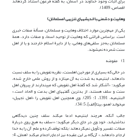
برای اثبات وجود خداوند در آسمان، به گفتة فرعون استناد کرده‏اند
(قصاص، 1409).
وهابیت و دشمنی با اندیشه‏های تنزیهی (مسلمانان)
یکی از مهم‌ترین موارد اختلاف وهابیت و مسلمانان، مسألة صفات خبری
است. براساس قرائتی که وهابیت از توحید اسماء و صفات دارد، همة
مسلمانان به‌جز سلفی‌های وهابی، یا از دایرة اسلام خارجند و یا از اهل
سنت شمرده نمی‏شوند.
1) مفوضه
در حالی که بسیاری از مورخین اهل‏سنت، نظریه تفویض را به سلف نسبت
داده‏اند، ابن‏تیمیه به شدت به آن می‏تازد و از روش علمی خارج شده،
می‏گوید: «آشکار شد که گفتة اهل تفویض که می‏پندارند از پیروان اهل
سنت و سلف هستند، از بدترین گفته‏های اهل بدعت و الحاد است.»
(ابن‏تیمیه، 1391، 1: 205). وی همچنین اهل تفویض را «اهل تجهیل»
می‏خواند (همو، بی‏تا[الف]، 5: 34).
جالب آنکه، هرچند ابن‏تیمیه ادعا می‏کند سلف چنین دیدگاهی
نداشته‏اند، خود وی در جای دیگر می‏گوید: ««سلف به هیچ روی دربارة
صفات، تفسیر و تأویل نمی‏کرده‏اند؛ بلکه توقف کرده و علم آن را به خدا
ارجاع ‏داده‏اند.» آن‌گاه بر این عقیده نیز ادعای اجماع می‏کند (همان، 4: