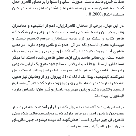
صفات خبری مانند دست، صورت، ساق و استوا را بر معنای ظاهری حمل
کنند. به همین سبب، جهمیه، معتزله و اشاعره، اهل بدعت در دین
هستند (بن‏باز، 2000: 8).
در این میان، برخی از سخنان ظاهرگرایان، اعم از ابن‏تیمیه و معاصران
وهابی، در این زمینه شنیدنی است. ابن‏تیمیه در جایی بیان می‏کند که
ظاهر کتاب و سنت در نزد عامة مسلمانان، موهم تجسیم نیست و
می‏پندارد معنای فاسدی که در آن، حدوث و نقص وجود دارد، در معنی
ظاهری آیات وجود ندارد؛ اما ازآنجا که دل‌های برخی از متأخرین منحرف
شده است، این معانی فاسد برای آن‌ها معنی ظاهری شده است؛ اما دیگر
مسلمانان، از سلف و خلف، بنا بر فطرت سالم خود، هیچ یک از این نصوص
را بر معنی فاسدی که ظاهر به نظر می‏رسد ـ اما در اصل، ظاهر نیست‌ـ حمل
نمی‌کنند (ابن‏تیمیه، بی‏تا[الف]، 33: 172). پیروان وی از وهابیان نیز همین
عقیده را دارند: «در صفات الهی چیزی وجود ندارد که ظاهر آن مستلزم
تجسید و تشبیه باشد و چنین فهمی به جاهلان و گمراهان اختصاص دارد»
(ابن‏فوزان، بی‏تا: 25).
بر اساس این دیدگاه، «ید» یا «نزول» که در قرآن آمده‌اند، معنایی غیر از
عضو بدن یا پایین آمدن در ظاهر دارند که مردم نفهمیده‏اند؛ بلکه معنی
ظاهری آن چیز دیگری است! همان‌گونه که دیده می‏شود، چنین نظریه‏ای
حتی از اصل ظاهرگرایی سخیف‏تر است.