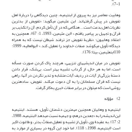
1-7).
وهابیت معاصر نیز به پیروی از ابن‏تیمیه، چنین دیدگاهی را دربارة اهل
تفویض در پیش گرفته‏اند. ابن عثیمین می‏گوید: «تفویض از بدترین
نظریات اهل بدعت است... هنگامی که در آن تأمل کردم، آن را تکذیب بر
قرآن و تجهیل بر پیامبر یافتم.» (ابن عثیمین، 1993، 1: 67). همچنین به
اعتقاد وهابیون: «نظریة تفویض جز ترفند شیطان نیست که به همراه
دیدگاه تأویل می‏کوشد صفات خداوند را تعطیل کند.» (ابوالعالیه، 1999:
110ابن‏عثیمین، بی‏تا: 176).
تفویض در میان اندیشه‏های تنزیهی، هرچند پاک کردن صورت مسأله
است، اما به هر حال، از گرداب تشبیه بهتر است. بی‌شک، قرار دادن
دستة بزرگی از آیات در ردیف آیات متشابه و تدبر نکردن در آنها، راهی
نیست که قرآن مسلمانان را به آن دعوت می‏کند. تفویض، ساده‏ترین
روشی است که می‏توان در برابر صفات خبری به‌کار گرفت.
2) مؤوّله
ابن‏تیمیه و وهابیان همچنین مهمترین دشمنان تأویل، هستند. ابن‏تیمیه
این اندیشه را به «جعدبن درهم» و جهمیه نسبت می‏دهد (ابن‏تیمیه، 1988،
2: 17). به عقیدة وی، تأویل از تشبیه و تعطیلِ صفاتْ بدتر، و طاغوت اکبر
است (ابن‏تیمیه، 1998،: 118). اما خود این گروه در بسیاری از موارد به