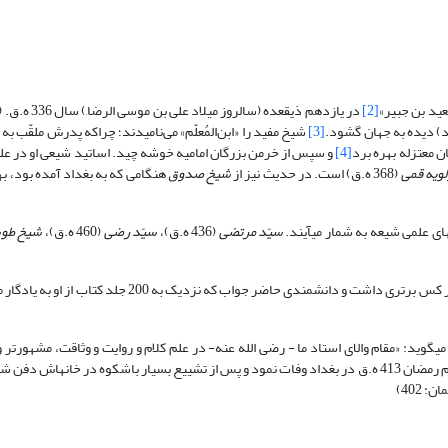
عید بن جبیر»
[2]
در یازدهم ذیقعده (سالر
د) دیده به جهان گشود.
[3]
شیخ مفید را «ابن‌المُعلّم» می‌نامیدند؛ چراکه پدرش ملقّب به م
ن معتزله بهره برد
[4]
و سپس از خرمن بزرگان امامیه خوشه چید. اساتید شیعی او در علم
لویه قمی
(368 ه.ق) است. در حدیث نیز از
شیخ صدوق
هنگامی که به بغداد آمده بود، به
سیّد مرتضی
(436 ه.ق)،
سیّد رضی
(460 ه.ق)،
شیخ طو
شیخ طوسی@ از وی با عنوان «دانشمندی بزرگ و موثق که در علم فقه و کلام بر هر کس برتری داشت و دانشمندی حاضر
 402)