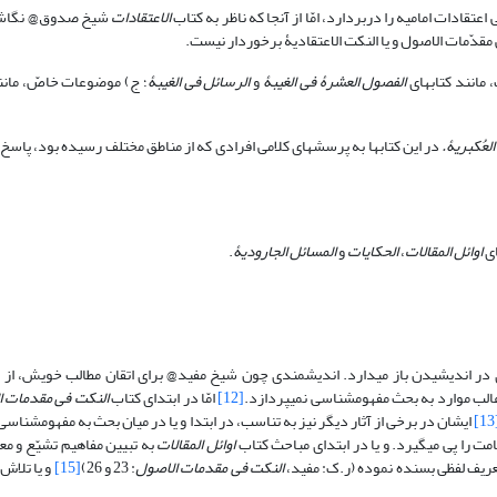
الاعتقادات
شیخ صدوق@ نگاشت
نند کتاب‎های
الفصول العشرۀ فی الغیبۀ
و
الرسائل فی الغیبۀ
؛ ج) موضوعات خاصّ، مانند کت
لعُکبریۀ.
اوائل المقالات
،
الحکایات
و
المسائل الجارودیۀ
.
رد به بحث مفهوم‎شناسی نمی‎پردازد.
[12]
امّا در ابتدای کتاب
النکت فی مقدمات ا
[
تدای مباحث کتاب
اوائل المقالات
النکت فی مقدمات الاصول
: 23 و 26)
[15]
و یا تلاش 