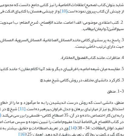
شاید بتوان کتاب
تصحیح اعتقادات الامامیۀ
را نیز کتابی جامع دانست که مجموعه‎ی اعتقادات امامیه را دربردارد، امّا از آن‎جا که ناظر به کتاب
از چینش آن کتاب پیروی نموده است
[10]
و از چینشی همسان با کتاب‎های النکت فی مقدّمات الاصول و یا النکت الاعتقادیۀ برخوردار نیست.
2. کتب اعتقادی موضوعی: الف) امامت، مانند
الإفصاح
،
شرح المنام
؛ ب) مهدویت، ما
سهو النّبیّ
2 و
ایمان ابی‎طالب
,.
3. پاسخ به پرسش‎های کلامی مانند
المسائل الصاغانیۀ
،
المسائل السرویۀ
،
المسائل ا
جهت دارای ترتیب خاصّی نیست.
4. مناظرات، مانند کتاب
الفصول المختارۀ
.
5. مقایسه میان شیعه امامیه با فرقه‎های دیگر و نقد آن‎ها (کلام مقارن): مانند کتاب‎های
3. کارکرد دانش‎های مختلف در روش کلامی شیخ مفید@
1-3. منطق
استدلال و نیز از مهارت‎های برهان و جدل فراوان بهره‎برده است.
[11]
شیخ@ در غالب موا
را به این کار اختصاص داده و در آن، 35 اصطلاح کلامی- فلسفی را بررسی می‌کند؛
13]
در کتاب الافصاح فی الامامۀ ابتدا مفهوم امامت را تبیین نموده و سپس مباحث امامت را پی می‎گیرد. و یا در اب
(مفید،
اوائل المقالات
: 34 - 38)
[14]
وی در تعریف اصطلاحات و حقایق، بیش‎تر به تعریف لفظی بسنده نموده (ر.ک: مفید،
به کارگیری کمترین واژگان، تعریفی دقیق ارائه دهد. (همان: 25)
[16]