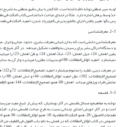
حدّ وسط برهان اشاره دارد. مثلاً در ابتدای مباحث خداشناسی کتاب
النکت فی مق
پس بگو: تغییر یافتن اجزای عالم و پذیرش کم و زیاد شدن» (مفید،
النکت فی مقد
2-3. معرفت‎شناسی
و دستگاه ادراکی بشر برای رسیدن به واقعیّت تشکیل می‎دهد. در آثار شیخ@، تبیین برخی از مفاهیم این دانش، مانند علم (مفید،
نمی‎شمارد.‎ (مفید،
اوائل المقالات
: 88) او بدیهیات عقلی را می‎پذیرد و از آن به «بدایۀ العقول» تعبیر می‎نماید (همان: 131) و مخالفت با این نوع ادراکات را سفسطه می‎داند. (همان: 132)
در معرفت دینی، تقلید را مذموم می‎شمارد (مفید،
تصحیح الإعتقادات
: 72 و 122؛ همو،
تصحیح الإعتقادات
: 102)، نقل (مفید،
اوائل المقالات
مختصّ افراد ویژه‎ای می‎داند. (همان: 68؛ همو،
تصحیح الإعتقادات
: 144؛ همو،
الإف
3-3. فلسفه
است و در آثار خویش اعتنای چندانی نسبت به طرح مباحث فلسفی ندارد. البتّه در آثار شی
مقدمات الاصول
: 28؛ همو،
النکت الاعتقادیۀ
: 18؛ همو،
اوائل المقالات
: 96؛ همو،
ال
خصوص در کتاب
اوائل المقالات
مسایل کلامی نسبت به آراء فلاسفه اهتمام خاصّی ندارد (ربانی گلپایگانی، 1390: 18) و چندان از فلسفه برای اثبات مسائل کلامی بهره نبرده است.