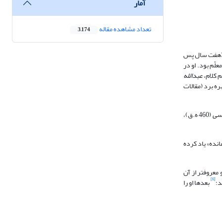
آمار
تعداد مشاهده مقاله
3,174
وز میلاد علی بن موسی الرضا,) سال 336 ه.ق. (هفت سال پس
علّم بود. او در
 کلام،
عبدالله
ره برد (مقالات
سی
(460 ه.ق)،
 جواب که نزدیک به 200 جلد کتاب از او به یادگار مانده» یاد کرده
تر از آن
[6]
بعدها او را