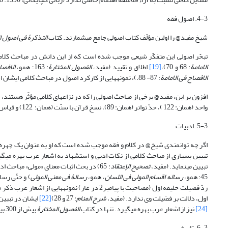
4-3. اصول فقه
شیخ مفید@ را اولین مؤلّف کتاب اصولی جامع می‎شمارند. کتاب
التذکرۀ فی اصول ا
تبحّر اصولی این متفکّر شیعی موجب شده است که از این دانش در مباحث کلامی فراوان بهره گیرد، بهره
الامامۀ
: 68 و 70)،
[19]
اطلاق و تقیید (مفید،
الفصول المختارۀ
: 163؛ همو،
الافصا
الافصاح فی الامامۀ
: 87- 88.)، نمونه‎هایی از کارکرد اصول در مباحث کلامی ایشان است.
افزون بر این، مفید@ برخی از مباحث اصولی را که در نزاع‎های کلامی مؤثّر هستند، در آثار کلامی خویش مورد بحث و بررسی قرار داده است. بحث از اجماع (مفید،
واحد (همان: 122 )، حدّ تواتر (همان: 89)، نسخ قرآن با سنّت (همان: 122) و قیاس (تمثیل منطقی) (همان: 139) نمونه‎هایی از این مباحث هستند.
5-3. ادبیات
اگر چه توانمندی شیخ@ در کلام و فقه موجب شده است که او به عنوان یک چهره ادبی شناخ
تبیین می‎نماید. (مفید،
تصحیح الإعتقاد
: 65) در بحث اثبات معنای «مولی» مباحث ادبی عمیق و استشهاد فراوان به اشعار دارد (مفید،
45؛ همو،
رساله اقسام المولی فی اللسان
، همو،
رسالۀ فی معنی المولی
اول، دلالت بر فضیلت وی ندارد. (مفید،
شرح المنام
: 27 و 28)
[22]
ایشان در تبیین
[24]
نیز از اشعار عرب بهره می‎گیرد. تنها در کتاب
الفصول المختارۀ
بیش از 300 بیت شعر آمده است که شیخ@، از آن‏ها در مناظرات خویش استفاده کرده است.
6-3. تاریخ