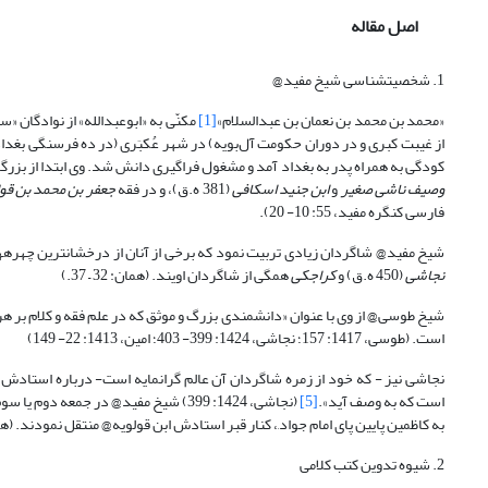
اصل مقاله
1. شخصیت‎شناسی شیخ مفید@
«محمد بن محمد بن نعمان بن عبدالسلام»
[1]
مکنّی به «ابوعبدالله» از نوادگان «س
از غیبت کبری و در دوران حکومت آل‌بویه) در شهر عُکبَری (در ده فرسنگی بغدا
کودگی به همراه پدر به بغداد آمد و مشغول فراگیری دانش شد. وی ابتدا از بزرگا
وصیف ناشی صغیر
و
ابن جنید اسکافی
(381 ه.ق)، و در فقه
جعفر بن محمد بن قو
فارسی کنگره مفید، 55: 10- 20).
شیخ مفید@ شاگردان زیادی تربیت نمود که برخی از آنان از درخشان‎ترین چهره‏های علمی شیعه به شمار می‎آیند.
نجاشی
(450 ه.ق) و
کراجکی
همگی از شاگردان اویند. (همان: 32 – 37.)
است. (طوسی، 1417: 157؛ نجاشی، 1424: 399- 403؛ امین، 1413: 22- 149)
نجاشی نیز - که خود از زمره شاگردان آن عالم گران‎مایه است- درباره استادش می‎گوید: «مقام والای استاد ما - رضی الله عنه- در علم کلام و روایت و وثاقت، مشهورتر و معروف
است که به وصف آید».
[5]
(نجاشی، 1424: 399) شیخ مفید@ در جمعه دوم یا سوم رمضان 413 ه.ق در بغداد وفات نمود و پس از تشییع بسیار باشکوه در خانه‎اش دفن شد؛
به کاظمین پایین پای امام جواد,، کنار قبر استادش ابن قولویه@ منتقل نمودند. (همان:
2. شیوه تدوین کتب کلامی