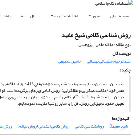
صفحه اصلی
مرور
اطلاعات نشریه
ارسال مقاله
راهنما
روش ‎شناسی کلامی شیخ مفید
نوع مقاله : مقاله علمی - پژوهشی
نویسندگان
عبدالرحیم سلیمانی بهبهانی
حسین صدیقی
چکیده
محمد بن محمد بن نعمان، مع
عصر خود (مکاتب نصّ
گرایی و عقل
گرایی)، روش کلامی ویژه‎ای برگزیده است. او از استدلال
در این مقاله به شیوه نگارش آثار کلامی شیخ مفید@، میزان بهره
مندی وی از نقل
تعیین حدود دقیق این روش، آن را با سایر روش
ها مقایسه نموده‎ایم.
کلیدواژه‌ها
شیخ مفید
روش‎شناسی کلامی
روش کلامی اعتدالی (روش میانه)
روش عقل