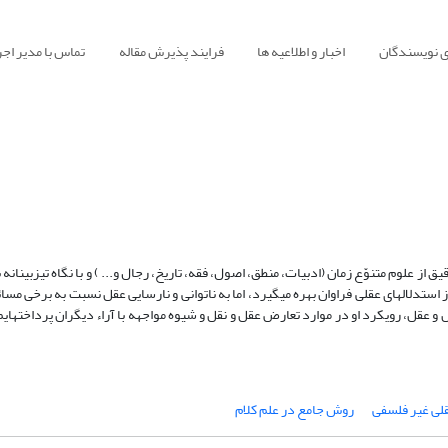
ی نویسندگان
اخبار و اطلاعیه ها
فرایند پذیرش مقاله
تماس با مدیر اجر
روف به شیخ مفید@ (متوفای 413 ه. ق)، با آگاهی دقیق از علوم متنوّع زمان (ادبیات، منطق، اصول، فقه، تاریخ، رجال و... ) و با نگاه تی
های عقلی فراوان بهره می‎گیرد، اما به ناتوانی و نارسایی عقل نسبت به برخ
 و عقل، رویکرد او در موارد تعارض عقل و نقل و شیوه مواجهه با آراء دیگران پرداخته
‎ای
ی غیر فلسفی
روش جامع در علم کلام