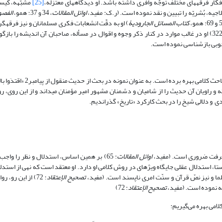
اه‎های معتزله،
[25]
مشبّهه، کیسا
جیه، بُشریّه را تبیین و نقد نموده است. (ر.ک: مفید،
اوائل المقالات
، 34 و 37؛ همو،
الفصو
کتاب المسائل الجارودیۀ
) او به دقّت انشعابات فکری مسلمانان و نیز فرقه‏گر
 خوبی بازشناسی نموده است.
شیخ@ حدیث‎شناس ماهری بوده است که از دقّت‎های سندی و دلالی به خوبی 
عرفت ضروری است. (مفید،
اوائل المقالات
: 65) بر همین اساس، استدلال و نظر را واجب
: 20) در این راستا، استدلال عقلی جایگاه ویژه‎ای در روش کلامی او دارد. او معتقد است که نه
ما و نیز نصّ قرآن و سنّت امری ناپسند است. (مفید،
تصحیح الإعتقاد
: 72) از این رو، 
تصحیح الإعتقاد
: 72)
امی بهره می‌گیریم: