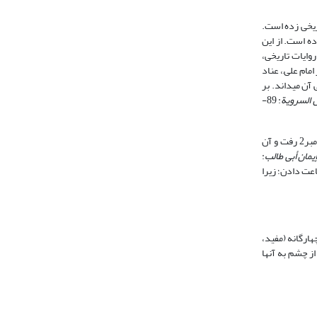
 پرسش‎ها و شبهات) دست به تألیف کتب تاریخی زده است.
رخوردار بوده است. از این
احث کلامی بسیار دقیق عمل می‎کند. وی برای قبول یا ردّ روایات تاریخی،
تر امام علی,، عناد
: 50 - 52) همچنین شیخ@ بر هماهنگی روایات تأکید دارد و اضطراب در نقل را موجب سستی آن می‎داند. بر
 السرویة
: 89-
او نقل تاریخ را به خوبی دستمایه استدلال‎های کلامی قرار می‏دهد. مثلاً برای اثبات ایمان جناب ابوطالب جریان زیر را نقل می‎نماید: «پس از رحلت ابوطالب، امام علی, نزد پیامبر2 رفت و آن
یمان أبی طالب
:
دفین آن بر روش اسلامی (همان)؛ 2. دعا برای او و وعده شفاعت دادن؛ زیرا
ر برخورد نوری که از چشم به آن‏ها