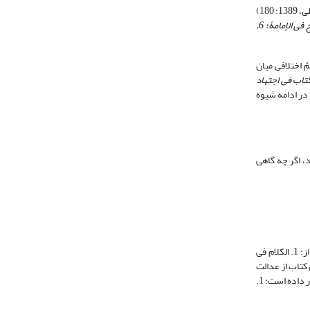
شیخ@ دانشمندی پر تألیف- در علوم گوناگون- است. (خویی، 1368، 12: 213 - 216) بیش از نیمی از این آثار به مباحث کلامی اختصاص دارد. (امین، 1413: 22- 149؛ جبرئیلی، 1389: 180)
. النکت فی مقدّمات الأصول؛ 2. تصحیح الاعتقادات؛ 3. اوائل المقالات فی المذاهب و المختارات؛ 4. الفصول المختارۀ؛ 5. الإفصاح فی الإمامۀ؛ 6.
به نگارش رساله‎های متعدّد فقهی در مباحث مهمّ اختلافی میان
تاب فی اجتهاد
 در ادامه شیوه
شی در آثار شیخ مفید@ دیده نمی‎شود، اگر چه گاهی
. عناوین بخش‎های شش‎گانه این کتاب عبارتند از: 1. الکلام فی
ی الإمامة؛ 6. الکلام فی الوعد و الوعید. در این کتاب از عدالت
برای هر یک از اصول پنج‎گانه فصلی مستقلّ قرار داده است: 1.