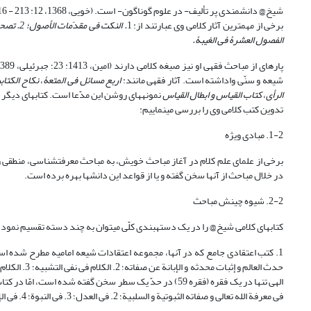
برخی از مهم‎ترین آثار کلامی وی عبارتند از: 1
الفصول العشرۀ فی الغیبۀ.
شیعه و سنّی واداشته است. آثار فقهی مانند:
اربع مسائل فی المتعۀ
،
نکاح الکتاب
الرأی
،
کتاب القیاس
و ابطال القیاس
نمونه‏های روشن این مدّعا است. کتاب‎های دیگر حدیثی و تاریخی او (مانند
تدوین کتب کلامی وی را بررسی می‎نماییم:
1-2. مبادی ویژه
برخی از علمای علم کلام در آغاز مباحث خویش، به مباحث معرفت‎شناسی، منطقی و یا فلسفی (امور عامه) پرداخته‎اند،
در خلال مباحث از آن‎ها سخن گفته و یا از قواعد این دانش‎ها بهره برده است.
2-2. شیوه چینش مباحث
کتاب‎های کلامی شیخ@ را در یک دسته‎بندی کلّی می‎توان به چند دسته تقسیم نمود:
1. کتب اعتقادی جامع که در آن‎ها، مجموعه اعتقادات شیعه امامیه مطرح شده است، مانند کتاب
الهی تنها در یک فقره (فقره 59) در حدّ یک سطر سخن گفته شده است، امّا در کتاب دیگر جامع ایشان،
فی معرفة الله تعالى و صفاته الثبوتیة و السلبیة؛ 2. فی العدل‏؛ 3. فی النبوة؛ 4. فی الإمامة؛ 5. فی المعاد.