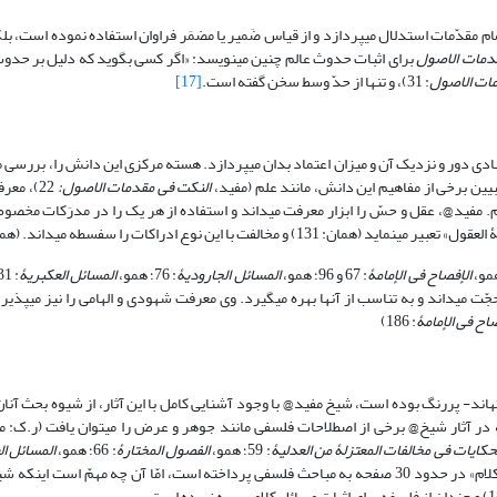
او به سیر منطقی توجّه تامّ داشته است، امّا کمتر با بیان دقیق منطقی به تشریح تمام مقدّمات استدلال می‎پردازد و از قیاس ضَمیر یا مضمَر فراوان است
دمات الاصول
برای اثبات حدوث عالم چنین می‎نویسد: «اگر کسی بگوید که دلی
مات الاصول
: 31)، و تنها از حدّ وسط سخن گفته است.
[17]
معرفت‎شناسی دانشی است که به ارزشیابی معرفت بشری، حدود، مبانی و ابزار، مبادی دور و نزدیک آن و میزان اعتماد بدان می‎پردازد. هس
النکت فی مقدمات الاصول:
یقین (همان: 24)، جهل (همان: 23)، شکّ (همان: 24)، و ظنّ (همان: 23) را می‎یابیم. مفید@، عقل و حسّ را ابزار معرفت می‎داند و استفاده
الإفصاح فی الإمامۀ
: 67 و 96؛ همو،
المسائل الجارودیۀ
: 76؛ همو،
المسائل العکبریۀ
: 31) و عقل (مفید،
: 44) و حسّ (همان: 88) را حجّت می‎داند و به تناسب از آن‎ها بهره می‎گیرد. وی معرفت شهودی و الهامی
صاح فی الإمامۀ
: 186)
توجّه به مفاهیم و مسائل فلسفی در آثار نوبختیان – که پیش از شیخ مفید می‎زیسته‎اند- پررنگ بوده است، شیخ مفید@ با وجود آشنایی کامل با این آثار، از ش
خ@ برخی از اصطلاحات فلسفی مانند جوهر و عرض را می‎توان یافت (ر.ک: مفید،
حکایات فی مخالفات المعتزلۀ من العدلیۀ
: 59؛ همو،
الفصول المختارۀ
: 66؛ همو،
المسائل ال
که در فصلی به نام «باب القول فی اللطیف م