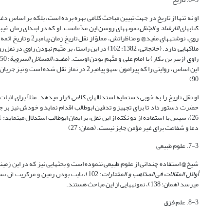
کتاب‏های
الارشاد
و
الجَمَل
ملاک‏هایی دارد. (خانجانی، 1382: 162) در این راستا، بر م
راوی (زبیر بن بکار) با امام علی, و متّهم بودن اوست. (مفید،
المسائل السرویۀ
این اساس، روایتی را که پیرامون سهو پیامبر2 در نماز نقل شده است و نیز جریان ازدواج عمر با امّ کلثوم را بی‎اعتبار می‏داند. (ر.ک: مفید،
90)
حضرت دستور داد تا برای تجهیز و تدفین ابوطالب اقدام نماید و خودش نیز بر ج
دعا و شفاعت برای غیر مؤمن جایز نیست. (همان: 27)
7-3. علوم طبیعی
شیخ@ استفاده چندانی از علوم طبیعی ننموده است و بحث‎هایی نیز که در این زمینه مطرح نموده است، متناسب با رهیافت‏های علمی آن زمان است. سخن از عناصر (طبایع) چهارگانه (مفید،
أوائل المقالات فی المذاهب و المختارات
می‎رسد (همان: 138)، نمونه‎هایی از این مباحث هستند.
8-3. علم فِرَق