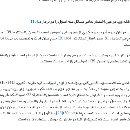
لفقه
وی، در عین اختصار تمامی مسائل علم اصول را در بردارد.
[18]
‎گیری از مفهوم‎یابی نصوص (مفید،
الفصول المختارة
: 139؛ همو،
ح فی الامامۀ
: 81؛ همو،
اوائل المقالات
: 84)،
[20]
جمع میان آیات و تخصیص برخی با آیات
أوائل المقا
ته نشود، امّا بزرگان بر توانمندی او در ادبیّات تأکید دارند. (امین، 1413: 18)
تبیین بسیاری از مباحث کلامی از نکات ادبی و استشهاد به اشعار عرب بهره می‎گیرد، به عنوان نمونه در بحث بداء، 
الفصول المختارۀ
: 22؛ همو،
النکت فی م
) و حتّی رساله‎های مستقلّ در این زمینه دارد. (ر.ک: رساله اقسام المولی فی اللسان و رسالۀ فی معن
ردّ فضیلت خلیفه اول (مصاحبت با پیامبر2 در غار) نمونه‎هایی از اشعار عرب ذکر می‎کند که «صاحب» بر «کافر» و یا «شمشیر» اطلاق شده است، در نتیجه، به کار
 معنای آیات (ر.ک: مفید،
تصحیح الإعتقاد
: 30)
[23]
و یا تأویل آن‎ها (ر.ک: مفید،
المسائل الس