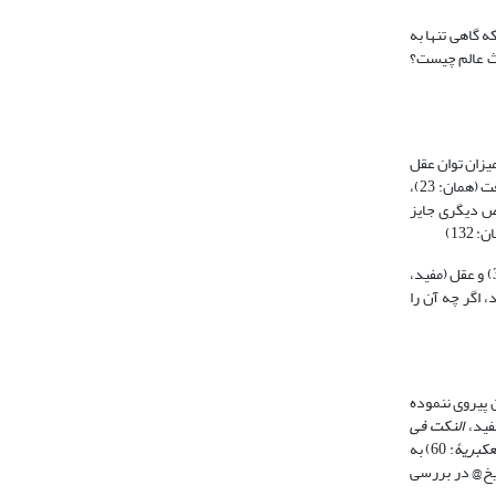
فاده نموده است، بلکه گاهی تنها به
ل بر حدوث عالم چیست؟
ته مرکزی این دانش را، بررسی میزان توان عقل
22)، معرفت (همان: 23)،
 از هر یک را در مدرَکات مخصوص دیگری جایز
 را نیز می‏پذیرد، اگر چه آن را
یوه بحث آنان پیروی ننموده
النکت فی
عکبریۀ
: 60) به
ن الکلام‏» در حدود 30 صفحه به مباحث فلسفی پرداخته است، امّا آن چه مهمّ است این‎که شیخ@ در بررسی