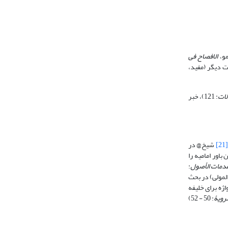
الافصاح فی
 دیگر (مفید،
لات
: 121)، خبر
[21]
شیخ@ در
بر معنای لغوی «بَدا لَه» تأکید می‎ورزد و از این طریق، این باور امامیه را
قدمات الأصول
:
ی المولی) در بحث
 بردن این واژه برای خلیفه
رویۀ
: 50 - 52)