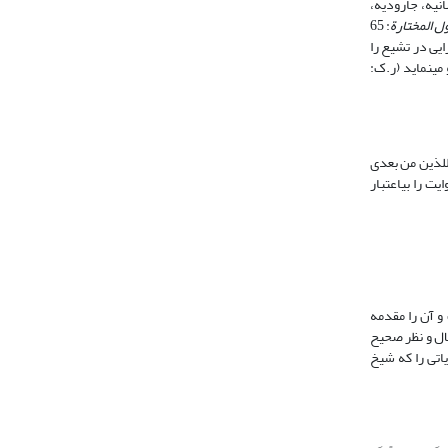
نیه، جارودیه،
ل المختارة
: 65
ایی در تشیع را
: 296 - 322) او در غالب موارد در کنار ذکر وجوه و اقوال در مسأله، صاحبان آن اندیشه را بازگو می‎نماید (ر.ک:
در مباحث کلامی بهره برده است. به عنوان نمونه در بحث از حدیث منقول از پیامبر2 «اقتدَوا باللذین من بعدی
أبی بکر و عمر» که به حدیث «اقتداء» معروف است، به بحث دقیق سندی پرداخته و راویان آن حدیث را از شامیان و دشمنان مشهور امیر مؤمنان می‎داند و از این روی، روایت را بی‎اعتبار
 و آن را مقدمه
ی از استدلال و نظر صحیح
روایاتی را که شیخ