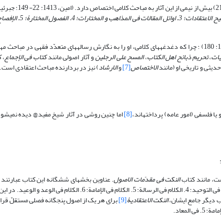
پاره‎‎ای از مباحث فقهی او نیز صبغه کلامی دارند (امین، 1413: 23؛ جبرئیلی، 1389: 180) ؛ چرا که دغدغه‎های کلامی، او را 
یات
،
تحریم ذبائح اهل الکتاب
،
المسح علی الرجلین
و آثار اصولی مانند
کتاب فی الإجماع
،
ک
الاختصاص
[7]
و
الارشاد
) نیز در بردارنده مباحث اعتقادی است.
[8]
اما چنین رو
النکت فی مقدّمات الاصول
حدث العالم و إثبات محدثه و الإبانة عن صفاته‏؛ 2. الکلام فی نفی التشبیه‏؛ 3. الکلام فی التوحید؛ 4. الکلام فی الرسالة؛ 5. الکلام ف
النکت الاعتقادیۀ
[9]