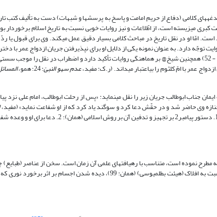
او نه تنها از تاریخ در جهت تبیین مباحث کلامی بهره برده است، بلکه بر اساس دغدغه‎های کلامی (دفاع از حریم امامت و پاسخ به
نمونه‏های روشن این مدّعاست. او که در ابتدای زمان غیبت کبری می‎زیسته است، از اطّلاعات و نیز روایات خوبی نسبت به تاریخ اسلام ب
روی، نوشته‎های مفید@ و مناظراتش، مملوّ از نقل تاریخ زمان پیامبر2 و تاریخ ائمه. است. امّا او در نقل تاریخ در مب
تّهم نبودن راوی در نقل روایت توجّه دارد. به عنوان نمونه یکی از دلایل او برای نپذیرفتن جریان ازدواج عمر با دخ
عدم سهو النبیّ
: 24؛ همو،
المسائل
نازه وی حاضر شد و در حقّش دعا کرد و سوگند یاد کرد که از او شفاعت نماید» (مفید،
إ
26)، سپس با استفاده از دو نکته از این نقل، بر ایمان ابوطالب استدلال می‎نماید: 1. دستور پیامبر2 بر تجهیز و ت
: 102)، ثابت بودن زمین و مرکزیت آن نسبت به افلاک (هیئت بطلمیوسی) (همان: 99)، دیده شدن اجسام بر اث