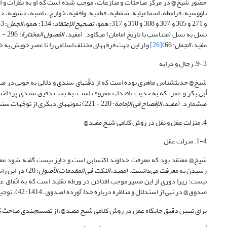
حضور شیخ@ در مرکز مباحثات و منازعات، موجب شده است که او به نظرات و افکار فرقه‎های مختلف توجّه وافری داشته باشد. او دیدگ
ناووسیه، قرامطه، اسماعیلیه، شَمَطیه، فطحیه، واقفیه، خوارج، ناصبه، حشویه، حلا
و 271 و 305 و 307 و 308 و 310 و 317؛ همو،
تصحیح الإعتقاد
: 134؛ همو،
الجمل
: 53 و 69؛ همو،
نسل به نسل (متناسب با تاریخ امامان) می‎کاود. (مفید،
الفصول المختارة
مفید،
الجمل
: 66)
[26]
و از این جهت فرقه‏های مختلف اسلامی را تا عصر خویش به
9-3. رجال و درایه
می‎شمارد. (مفید،
الإفصاح فی الإمامۀ
: 220 - 221) نمونه‎های دیگری از توجّهات سندی و دلالی شیخ را در بحث کارکرد «تاریخ» گذراندیم.
4. منزلت عقل و نقل در روش کلامی شیخ مفید@
1-4. منزلت عقل
شیخ@ معتقد بود که معرفت خداوند اکتسابی است و جایز نیست گفته شود م
رسیدن به معرفت می‌دانست. (مفید،
النکت فی المقدمات الأصول
نیست؛ زیرا دوری از این مسیر موجب افتادن در ورطه تقلید است که به اتّفاق عل
صدوق@ در نهی از استدلال و مناظره درباره خدا آورده (صدوق، 1414: 42)، توجیه نموده است. (مفید،
برای تبیین دقیق جایگاه عقل در روش کلامی شیخ مفید@، از تقسیم‌بندی مباحث کل