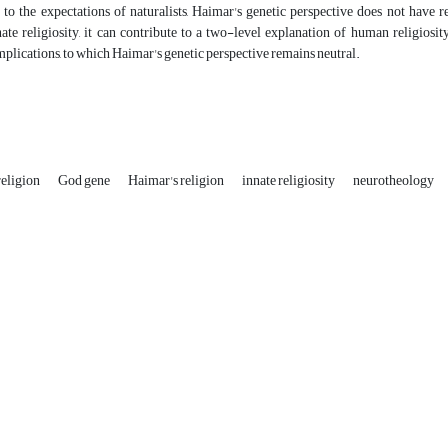
y to the expectations of naturalists, Haimar's genetic perspective does not have r
ate religiosity, it can contribute to a two-level explanation of human religiosity
mplications, to which Haimar's genetic perspective remains neutral.
religion
God gene
Haimar's religion
innate religiosity
neurotheology