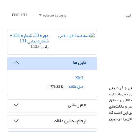
ایی
ورود به سامانه
ENGLISH
دوره 33، شماره 131 -
شماره پیاپی 131
پاییز 1403
فایل ها
XML
اصل مقاله
ی و فراطبیعی
770.35 K
ی دینی انسان»
لالتی بر حقایق
هم رسانی
ت تا دیدگاه دین هَیمر و دلالت‌های
هد بود. دستاورد تحقیق این است که
حی را در تبیین
ارجاع به این مقاله