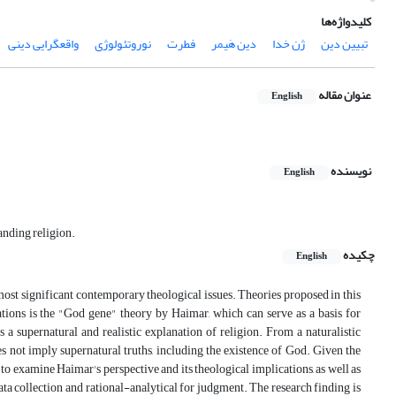
کلیدواژه‌ها
تبیین دین
ژن خدا
دین هَیمر
فطرت
نوروتئولوژی
واقعگرایی دینی
عنوان مقاله
English
نویسنده
English
anding religion.
چکیده
English
 most significant contemporary theological issues. Theories proposed in this
tions is the "God gene" theory by Haimar, which can serve as a basis for
 a supernatural and realistic explanation of religion. From a naturalistic
does not imply supernatural truths, including the existence of God. Given the
ms to examine Haimar's perspective and its theological implications, as well as
data collection and rational-analytical for judgment. The research finding is