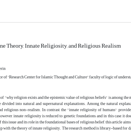
e Theory, Innate Religiosity, and Religious Realism
erin
or of “Research Center for Islamic Thought and Culture”, faculty of logic of underst
of "why religion exists and the epistemic value of religious beliefs" is among the
e divided into natural and supernatural explanations. Among the natural explana
d religious non-realism. In contrast, the "innate religiosity of humans" provides
however, innate religiosity is reduced to genetic foundations, and in this case, it 
this issue and its role in the foundational bases of religious belief, this article ai
hip with the theory of innate religiosity. The research method is library-based for 