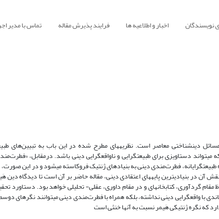
ی نویسندگان
اخبار و اطلاعیه ها
فرایند پذیرش مقاله
تماس با مدیر اجر
سائل دینشناختی معاصر است. نظریههای مطرح شده در این باب به تبیین‌های طبیع
که میتواند دستاویزی برای طبیعتگرایی و ناواقعگرایی دینی باشد. درمقابل، «فطرت‌مند
گاه طبیعتگرایانه، فطرت‌مندی دینی به بنیادهای ژنتیک فروکاسته میشود و در این صورت، د
فراطبیعی- از جمله وجود خدا- نخواهد داشت. با توجه به اهمیت این مساله و نقش آن در بنیادیترین پایه‎های اعتقادی دینی، مقاله حاضر بر آن اس
الهیاتی آن را بررسی، و نسبت آن را با نظریه فطرت بازکاود. روش تحقیق به لحاظ مقام گردآوری، کتابخانه‎ای و در مقام داوری، عقلی- تحلیلی خوا
تعاندی با واقعگرایی دینی نداشته، بلکه همراه با فطرت‌مندی دینی میتوانند نگرهای دوسط
دارد که نگره ژنتیکی هَیمر نسبت به آنها خنثی است