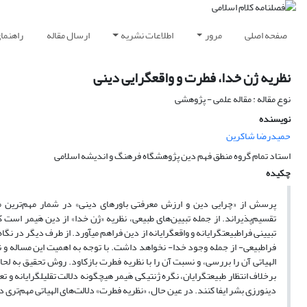
صفحه اصلی
مرور
اطلاعات نشریه
ارسال مقاله
راهنما
نظریه ژن خدا، فطرت و واقعگرایی دینی
نوع مقاله : مقاله علمی - پژوهشی
نویسنده
حمیدرضا شاکرین
استاد تمام گروه منطق فهم دین پژوهشگاه فرهنگ و اندیشه اسلامی
چکیده
پرسش از «چرایی دین و ارزش معرفتی باورهای دینی» در شمار مهم‌ترین م
تقسیم‌پذیراند. از جمله تبیین‌های طبیعی، نظریه «ژن خدا» از دین هَیمر است 
تبیینی فراطبیعتگرایانه و واقعگرایانه از دین فراهم میآورد. از طرف دیگر در ن
برخلاف انتظار طبیعتگرایان، نگره ژنتیکی هَیمر هیچگونه دلالت تقلیلگرایانه و 
دینورزی بشر ایفا کنند. در عین حال، «نظریه فطرت» دلالت‌های الهیاتی مهم‌تری 