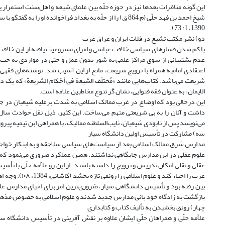
شیخ احمد بن فهد حلّی (م 864 ق) را از حلّه به بغداد فراخوا
1390، 1: 73).
دو) نشر مکتب تشیع در فلات ایران و عراق عرب
با کم شدن فشارهای سیاسی خلافت عباسی و امرای مشروعیت یافته از این خلا
عدم پشتیبانی از سوی مراکز علمی به شور بدون عمل و حتی در مواردی به حب هم
اعتقادی امامیه همراه با ترویج شریعت، مانع از این آسیب شد. نوشته‌های فقهی 
شریعت می‌باشد. کتاب‌هایی مانند «مُختلَف الشیعة فی أحْکام الشریعة» که یک دوره
الایمان» به عنوان فقه فتوایی، نشان گر تنوع مخاطبین علامه است.
این درحالی بود که اوضاع در غرب ممالک اسلامی به شدت برعلیه شیعیان در جر
می‌نویسد پس از نابودی شیعیان، نایب‌السلطنه ممالیک، با همراهی ابن تیمیه پیروزمندانه به دمشق باز
سه) مشارکت در تأسیس اولین دانشگاه سیار
مدارس شرق ممالک اسلامی بعد از سیاست‌های سیاسی سلاجقه و به ابتکار خواجه ن
علوم عقلی در این مدارس جایگاهی نداشتند. همین عملکرد ضروری می‌نمود ک
عقلی و نقلی امکان تدریس و ترویج را داشته باشند. از این رو علاّمه حلّی با 
عرب را احیاء 
بین رفته بود و تأسیس دانشگاهی سیار، ضروری‌ترین امر برای احیای مدارس عل
بازگشت به زادگاه خود بانی مدارس جدید شدند و علوم اسلامی به خصوص مذهب شیعه را د
چهار) رونق بخشیدن به تألیف کتاب و کتابداری
علاّمه حلّی و همراهان حلّیِ ایشان علاوه بر نقش آفرینی در تأسیس دانشگاه 