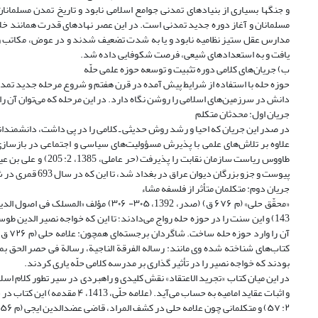
و جنگ‎ها بسیاری از بنیادهای تمدنی جوامع اسلامی نابود و تاریخ تمدن مس
مسلمانان و آغاز دوره جدید تمدنی است. در این عصر نهادهای قدرت همانند خلا
مدارس عقل ستیز نظامیه نابود و یا به شدت تضعیف شدند و در عوض، مکاتب و ن
یافت و به استعداد‌های شیعی، فرصت شکوفایی داده شد.
ب) جریان‌های کلامی دوره تثبیت و توسعه حوزه علمی حلّه
حوزه حله با استفاده از شرایط پیش آمده در قرن هفتم و شروع مرحله جدید تمدن
دانش در سرزمین‌های اسلامی را روشن نگاه دارد. در این مرحله که می‌توان آن را
جریان اول: محدثان متکلم
علاوه بر تلاش‌های علمی با پذیرش مسؤولیت‌های سیاسی و اجتماعی در بازسازی
طاووس ریاست سازمان 
پیوست و جزو بزرگان دیوان عراق در بغداد شد، تا این که در سال 693 قمری در شهر بغداد وفات یافت (حر عاملی، 1385، ج 2، ص 195).
جریان دوم: متکلمان متأثر از فلسفه مشاء
کتاب‌های شناخته شده وی مانند: رساله الفرقة‌ الناجیة‌، رسالة‌ فی‌ حصر الحق‌ بمقال
بودند که خواجه نصیر را در تأثیر گذاری بر مدرسه کلامی حلّه یاری کردند.
در این میان کتاب «تجرید الاعتقاد» نقش کلیدی و راهبردی در سیر تطور کلام اس
۲: ۵۷) و متکلمانی چون علامه حلی در کشف المراد، قاضی عضدالدین ایجی (م ۷۵۶ ق) در کتاب المواقف و تفتازانی (م ۷۹۲ ق) در کتاب المقاصد در این جهت از او پیروی کرده‌اند.