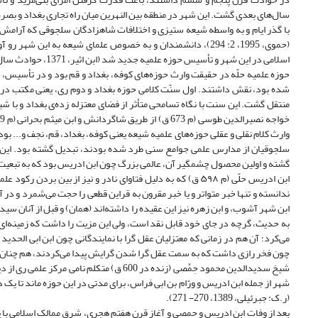
سال‌های بعدی گشت. این شهر در منطقه بین النهرین میان راه تجاری بغداد و بصره
با گذر ایام و به واسطه شیعه ستیزی و اختلافات شاهزادگان سلجوقی که آرامش ه
(حموی، 1995، 2: 294)، دانشمندان و به خصوص علمای شیعه به این 
اسلامی در این شهر و تأسیس حوزه علمیه جدید شد (ابن اثیر، 1371، حوادث سال 501 ق؛ کرکوش، 1385، 1: 23).
حوزه علمیه حلّه در حقیقت وارث حوزه‌های کوفه، بغداد و قم بود و در تأسیس، ش
شده بود، نقش داشتند. اول سنّت کلامی حوزه بغداد و دوم ری، یعنی مکتب د
منتقل گشت. این سنت با نگاه تسامحی متأثر از فضای معتزله زده‌ی بغداد و با 
وارث کلام نقلی و عقلی حوزه‌های علمیه شیعه یعنی کوفه، بغداد، قم، نجف و... بو
سلجوقیان از مدارس علمی جوامع سنی طرد شده بودند، تبدیل گشته بود. این حو
گشته و اولین محصول چشمگیر آن، عالمی بزرگ چون ابن ادریس بود که به تبعیت از
ابن ادریس حلّی (م ۵۹۸ ق) که به دلیل فتاوای نادر و نیز از ب
به حدیث، گرچه در جای خود قابل نقد است، ولی این مزیت را داشت که زمینه‌ای 
می‌کرد؛ آن هم در زمانی که معتزلیان عقل گرا با نمایندگانی چون ابن ابی الحدی
چون فخر رازی داشت که به سمت عقل گرا شدن گرایش پیدا می‌کردند، هم چنان 
شیخ سدیدالدین محمود حِمِّصی (زنده در 600 
شهر از جمله ابن ادریس و ورّام بن ابی فراس، برای مدتی در این حوزه ماند تا یک د
(ر.ک: جبرئیلی، 1389، 270- 271).
بعد از وفات ابن ادریس و حمصی و آغاز قرن هفتم هجری، شرق ممالک اسلامی با