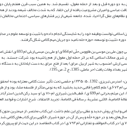
لمانان به دو دوره قبل و بعد از حمله مغول، تقسیم شد. به همین سبب قرن هفتم پایان د
فت عباسی و امیران مشروعیت یافته از این خلفاء که به شدت مخالف شیعه بودند از هم
ظام‌های عقل گرا احیاء شده، جامعه شیعی از زیر فشارهای سیاسی، اجتماعی مخالفان ت
 اسلامی توانست وظیفه خود را به شایستگی انجام داده و با تثبیت و توسعه علوم در مد
 دوره «تثبیت و توسعه» حوزه حله نامید دو جریان مهم کلامی شکل گرفتند.
در صدر این جریان که احیا و رشد روش حدیثی ـ کلامی را در پی داشت، دانشمندا
 شرق ممالک اسلامی که بر اثر حمله اول مغول از هم پاشیده بود شرکت جستند. به ع
نقابت را پذیرفت (حر عاملی، 1385، 2: 205) و على بن عیسى اِربلى (منسوب به شهر اربیل عراق) بعد از فتح عراق به دست ایلخانان به
143) و این سنت را در حوزه حله رواج می‌دادند؛ تا این که خواجه نصیر الدین طوسی (م ۶۷۲ ق) علم کلام را قالبی جدید بخشید که به نوعی متأثر از فلسفه 
ة‌ الامامیة‌، الاثنی عشریة‌، رسالة فی الامامة‌، تجرید الاعتقاد، شرح اشارات و قواعد الع
لامی و ابداع روش جدید و عقلی برای این علم داشت. این کتاب مختصر، از مهمترین متون ک