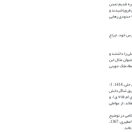
وره قدیم تمدن
 فروپاشیدند و
ا حدودی رهایی
ارس خود، چراغ
نی چون على بن موسى بن طاووس حلّی (م 664 ق) و على بن عیسى اِربلى (م 693 ق) نقش اصلی را داشتند و
نوان مثال ابن
 دستگاه عطاءملک جوینی
«محقّق حلی» (م ۶۷۶ ق) (صدر، 1392، ۳۰۵- ۳۰۶) مؤلف «المسلک فی اصول الدین» (مدرس تبریزی، 1392، ۵: ۲۳۵) و حمّصی تحت تأثیر سنت کلامی معتزله بوده (محقق حلی، 1414، 1:
مشاء بود و از طریق شاگردانش
آن را وارد حوزه حله ساخت. شاگردان برجسته‌ای همچون: علامه حلی (م ۷۲۶ ق)، ابن میثم بحرانی (م 699 ق)، قطب‌الدین شیرازی (م ۷۱۰ ق) و سید رکن الدین استرآبادی (م ۷۱۵ ق)، و
قائد، از عواملی
لامی در توضیح
و اثبات عقاید امامیه به حساب می‌آید. (علامه حلّی، 1413، ۴ مقدمه) این کتاب در سال‌های بعد و در حوزه حلّه و پس از آن در حوزه شیراز، الگویی برای کتاب‌های کلامی شد (مطهری، 1367،