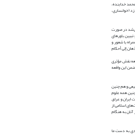
 قراقوینلو به پیروی از سلطان محمد خدابنده،
مام زد (خوانساری،
ی‌شد در صورت
تبیین باورهای
راه با شعور و
ذهان إلی أحکام
یعه نقش مؤثری
ی‌کند و در ضمن این واقعه
یعی و هم چنین
نین همه علوم
 ایران و عراق
ونی حکومت‌های اسلامی از
آنان به هنگام
ددی به دست ما