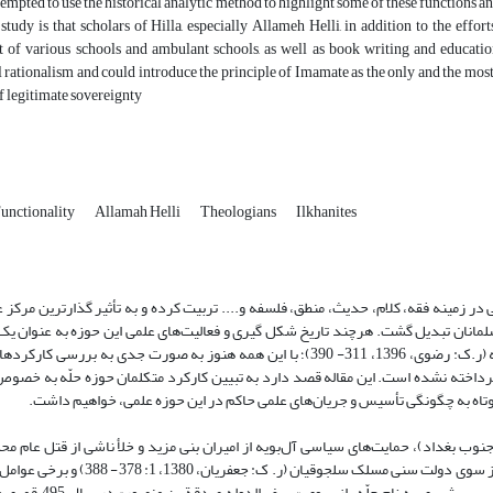
ttempted to use the historical analytic method to highlight some of these functions an
s study is that scholars of Hilla, especially Allameh Helli, in addition to the effo
 of various schools and ambulant schools, as well as book writing and education 
 rationalism and could introduce the principle of Imamate as the only and the most c
 legitimate sovereignty
unctionality
Allamah Helli
Theologians
Ilkhanites
 در زمینه فقه، کلام، حدیث، منطق، فلسفه و.... تربیت کرده و به تأثیر گذارترین مرکز
لمانان تبدیل گشت. هرچند تاریخ شکل گیری و فعالیت‌های علمی این حوزه به عنوان یک
سال‌های اخیر به صورت محدود مورد توجه پژوهش گران تاریخ کلام قرار گرفته (ر.ک: رضوی، 1396، 311- 390)؛ با این همه هنوز به صورت ج
اخته نشده است. این مقاله قصد دارد به تبیین کارکرد متکلمان حوزه حلّه به خصوص ع
 کوتاه به چگونگی تأسیس و جریان‌های علمی حاکم در این حوزه علمی، خواهیم داشت.
ب بغداد)، حمایت‌های سیاسی آل‌بویه از امیران بنی مزید و خلأ ناشی از قتل عام محله
متلاشی کردن حوزه علمیه شیعه در این شهر و به دنبال آن پراکنده شدن علماء از سوی دول
در حوادث قرن پنجم و ششم داشتند، باعث قدرت گرفتن ام