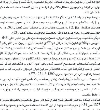
خواجه قبل از تدوین تجرید الاعتقاد، «تجرید المنطق» را نگاشت و پیش از پردا
اولی- را ارائه و در تبیین مسائل کلامی از قواعد و دلایل فلسفه مشاء استفاده 
متکلمان شد.
ابن میثم بحرانی (م ۶۹۹ ق) دیگر دانشمند این دوره در مباحث کل
همانند متکل
خواست فعلی را انجام می‌دهد و اگر نخواست انجام نمی‌دهد (همان، 83).
آوردند و زعامت و مرجعیت از محقق حلّی به علاّمه منتقل شد (علامه حلی، 1392، 48 مقدمه؛ جمعی از پژوهشگران، 1382، 1: 138؛ خوانساری، 1390، 2: 283).
می‌شود. کتاب‌هایی مانند نهج المسترشدین فی اصول الدین، کشف المراد فی شرح ت
القدر، و منهاج الکرامة فی اثبات الامامة را در این میان می‌توان نام برد. کتاب 
السنة را تألیف کرد (ر.ک: خوانساری، 1390، 2: 271- 275).
شخصیت علمی علاّمه حلّی شباهت زیادی به شخصیت علمی شیخ مفید دارد. وی هم چو
«کلام فلسفی» است و این تلاقی به یُمن آثار علامه، به سبک و روش متداول در حو
ساختار، نظامی جدید و شبیه به رویکرد دوم را دارا بود و به نوعی ادامه روش محق
از مغول نامید.
علاّمه با اینکه ساختار فلسفی کلام مطرح شده از سوی نوبختی و محقق طوسی را می‌پذ
1377، ص 454) و در مباحث توحید از این قاعده استفاده نمی‌کند و به 
قدرت با افعال غیر ارادی و طبیعی که تحت سیطره قانون علیت بودند، به اثبات 