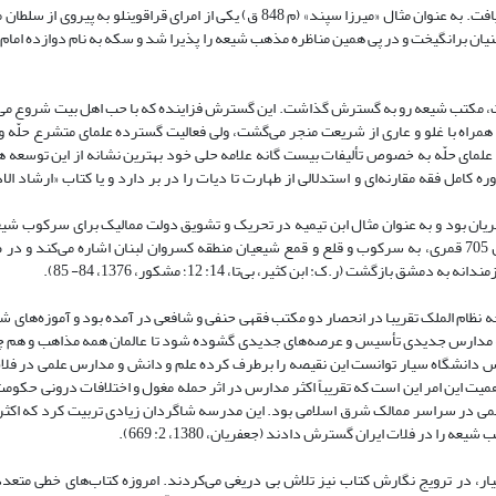
این گونه مناظرات بعدها نیز در حوزه حلّه بین علمای شیعه و اهل‌سنت استمرار یافت. به عنوان مثال «میرزا سپند» (م 848 ق) یکی از امرای
نده او را به گفتگو با سنیان برانگیخت و در پی همین مناظره مذهب شیعه را پذیرا شد و سکه به نام دوازده ا
فت، مکتب شیعه رو به گسترش گذاشت. این گسترش فزاینده که با حب اهل بیت شروع م
راه با غلو و عاری از شریعت منجر می‌گشت، ولی فعالیت گسترده علمای متشرع حلّه و 
علمای حلّه به خصوص تألیفات بیست گانه علامه حلی خود بهترین نشانه از این توسعه هم
 کامل فقه مقارنه‌ای و استدلالی از طهارت تا دیات را در بر دارد و یا کتاب «ارشاد الا
یان بود و به عنوان مثال ابن تیمیه در تحریک و تشویق دولت ممالیک برای سرکوب ش
داشت و آنان را به بی شریعتی متهم می‌ساخت. ابن کثیر، ذیل نقل حوادث سال 705 قمری، به سرکوب و قلع و قمع شیعیان منطقه کسروان لبنان اشاره م
گشت (ر.ک: ابن کثیر، بی‌تا، 14: 12؛ مشکور، 1376، 84- 85).
ظام الملک تقریبا در انحصار دو مکتب فقهی حنفی و شافعی در آمده بود و آموزه‌های ش
ه مدارس جدیدی تأسیس و عرصه‌های جدیدی گشوده شود تا عالمان همه مذاهب و هم چ
تأسیس دانشگاه سیار توانست این نقیصه را برطرف کرده علم و دانش و مدارس علمی در فلات
کند و علوم اسلامی را رونقی تازه بخشد (کاشانی، 1384، ۱۰۸). وجه اهمیت این امر این است که تقریباً اکثر مدارس در اثر حمله مغول و اختلافات در
می در سراسر ممالک شرق اسلامی بود. این مدرسه شاگردان زیادی تربیت کرد که اکثر 
ر فلات ایران گسترش دادند (جعفریان، 1380، 2: 669).
سیار، در ترویج نگارش کتاب نیز تلاش بی دریغی می‌کردند. امروزه کتاب‌های خطی متع