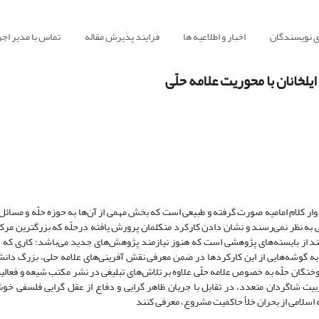
ی نویسندگان
اخبار و اطلاعیه ها
فرایند پذیرش مقاله
تماس با مدیر اجر
لخانان با محوریت علامه حلّی
 کلام امامیه صورت گرفته و طبیعی است که بخش مهمی از آن‌ها به حوزه حلّه و مسائل 
ی به نظر نمی‌رسند و نشان دادن کارکرد متکلمان پرورش یافته درحلّه که بزرگترین مرک
د از بایسته‌های پژوهشی است که هنوز نیازمند پژوهش‌های جدید می‌باشد؛ کاری که در
 به گوشه‌هایی از این کارکردها در ضمن معرفی نقش آفرینی‌های علامه حلی، بزرگ دانش
تگان حلّه به خصوص علامه حلّی علاوه بر تلاش‌های تبلیغی در نشر مکتب شیعه و فعال
یت شاگردان متعدد، در تقابل با جریان ظاهر گرایی و دفاع از عقل گرایی فلسفی خ
عه اسلامی از بحران خلأ حاکمیت مشروع، معرفی کنند