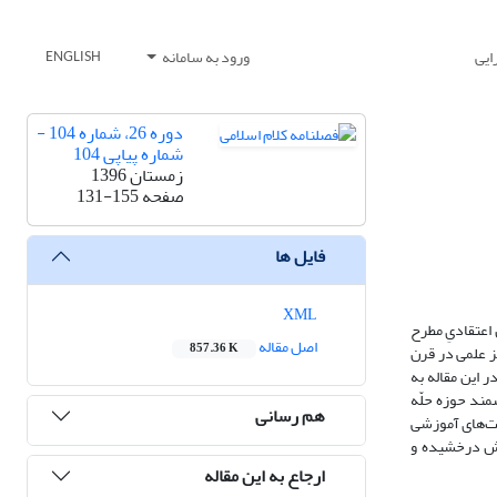
ایی
ورود به سامانه
ENGLISH
دوره 26، شماره 104 -
شماره پیاپی 104
زمستان 1396
صفحه
131-155
فایل ها
XML
اعتقادیِ مطرح
اصل مقاله
857.36 K
ز علمی در قرن
 این مقاله به
مند حوزه حلّه
هم رسانی
یت‌های آموزشی
وش درخشیده و
ارجاع به این مقاله