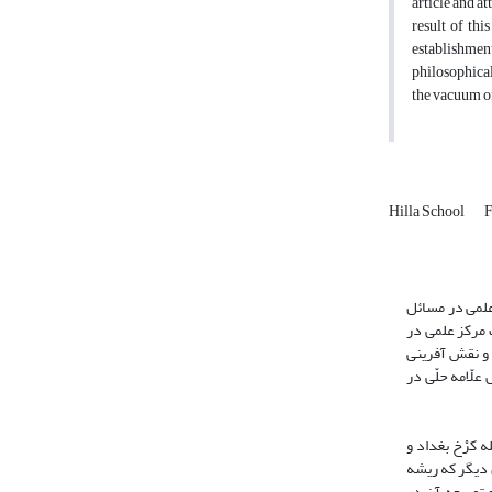
article and a
result of thi
establishment
philosophical
the vacuum of
Hilla School
F
 علمی در مسائل
 مرکز علمی در
دی به بررسی کارکردها و نقش آفرینی
لّامه حلّی در
 کرْخ بغداد و
ت سنی مسلک سلجوقیان (ر. ک: جعفریان، 1380، 1: 378- 388) و برخی عوامل دیگر که ریشه
رای بنی‌مزید و تأسیس شهری به نام حلّه، از سوی «سیف الدوله صدقة بن منصور» در سال 495 قمری و توسعه آن در