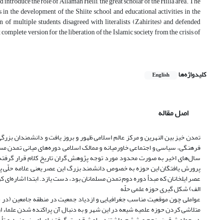
d introduce the role of Allamah Helli, the great scholar of the Hilla area. The
rts in the development of the Shiite school and educational activities in the
of multiple students, disagreed with literalists (Zahirites) and defended
omplete version for the liberation of the Islamic society from the crisis of
کلیدواژه‌ها
English
اصل مقاله
تمدن خیز بین النهرین و مرکز عالم اسلامی ظهور و بروز یافت و دانشمندان بزرگی
فرهنگی، سیاسی و اجتماعی خاورمیانه و ممالک اسلامی دوره‌های میانی تمدن مس
پرورش یافتگان این حوزه به خصوص دانشمند بزرگ این عصر یعنی علامه حلّی پرد
عصر ایلخانان که مبدأ دوره دوم تمدن مسلمانان بود، دست یازد. ابتدا اشاره‌ای
الف) شکل گیری حوزه علمی حلّه
عواملی چون موقعیت مناسب جغرافیایی و ازدیاد جمعیت در منطقه جامعین (در جنو