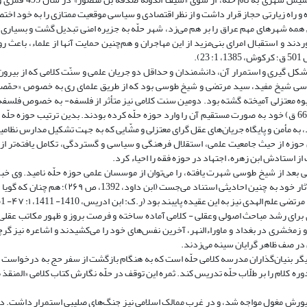
 و راه زیارتی حجاز قرار داشت و از نظر اقتصادی و سیاسی موقعیت ممتازی را به خود اخ
مه شهرهای مهم عراق را بر هم می‌زد، شهر حلّه به جزیره امنی تبدیل گشت و بسیاری از
شهر رو آوردند و استقبال امرای بنی‌مزید از این مهاجران و هم‌چنین حمایت آنها از علماء، باعث 
کل گیری و استمرار آن، دانشمندان و حداقل دو جریان علمی و سنّت کلامی که از بیرون 
رسی شیخ مفید، سید مرتضی و شیخ طوسی بود که از طریق علمای ری به خصوص «حمّصی»
شیوه معتزلی آمیخته گشته بود. دومین سنت کلامی نیز متأثر از فلسفه- به خصوص فلسفه
خواجه نصیرالدین طوسی (م 673 ق) از طریق شاگردانش و ابن میثم بحرانی (م 669 ق) خود به صورت مستقیم آن را وارد حوزه حلّه کرده بودند. بدین ترتیب ح
د، به مأمن و پایگاه جریان‌های عقل گرای معتزلی و مشّایی که به جهت تشکیل مدارس نظامی
زه از حیث جامعیت علمی، استقلال فرهنگی و سیاسی و گستردگی، تکامل یافته‌تر از 
 استادش ابن زهره، اجتهاد در حوزه فقه را احیاء کرد.
ین بردن رکود علمی بعد از شیخ طوسی شهرت یافته، را می‌توان از موسسان علمی حوزه حلّه نامید. وی 
ندانسته و تنها خبر متواتر و یا خبر مقرون به قراین قطعی را حجت می‌شمرد و در آثار خود به چنین اح
برای رشد مباحث اصولی وعقلی - کلامی آماده ساخته و فرصت بروز و ظهور مکاتب عقلی - 
د و زمخشری در بغداد و ماوراءالنهر، آخرین نفس‌های خود را می‌کشیدند و اشاعره نیز گ
در صف ظاهر گرایان سینه می‌زدند.
ق) متکلم نامی مرکز علمی ری از دیگر بنیان‌گذاران مدرسه کلامی حلّه است که به هنگام بازگشت از سفر حج به درخ
وره کلام را بر طلّاب حلّه تدریس کند. ثمره این توقف در حلّه نگارش کتاب کلامی «المنقذ م
 یورش مغول مواجه شد، و در غرب ممالک اسلامی نیز جنگ‌های صلیبی استمرار داشت. در