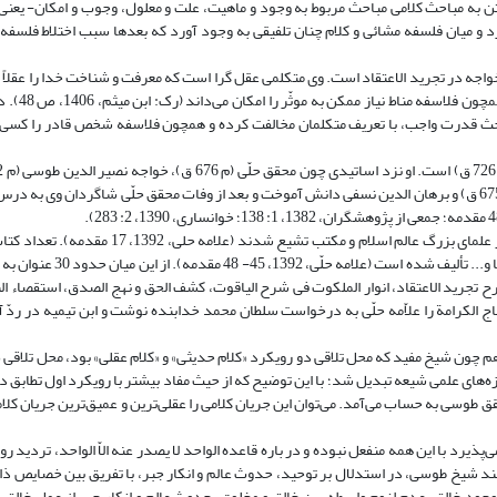
ختن به مباحث کلامی مباحث مربوط به وجود و ماهیت، علت و معلول، وجوب و امکان- یعن
کرد و میان فلسفه مشائی و کلام چنان تلفیقی به وجود آورد که بعدها سبب اختلاط فلسفه 
امی پیرو روش خواجه در تجرید الاعتقاد است. وی متکلمی عقل گرا است که معرفت و شناخت خدا را عقلا
بر آن است که این معرفت از روی 
مان عقل گرا به عینیت صفات با ذات معتقد است (همان، 63)، در بحث قدرت واجب، با تعریف متکلمان مخالفت کرده و همچون فلاسفه شخص قادر 
طاووس (م 664 ق)، ابن مثیم بحرانی (م 679 ق)، نجم الدین علی بن عمر کاتبی (م 675 ق) و برهان الدین نسفی دانش آموخت و بعد از وفات محقق حلّی شاگردان 
علاّمه در دوران تدریس، شاگردان بزرگی تربیت کرد که بعدها هر کدام از آنها از علمای بزرگ عالم اسل
107 عنوان می‌رسد که در زمینه‌های فقه، اصول فقه، کلام، رجال، منطق، ن
جرید الاعتقاد، انوار الملکوت فی شرح الیاقوت، کشف الحق و نهج الصدق، استقصاء النظ
منهاج الکرامة را علاّمه حلّی به درخواست سلطان محمد خدابنده نوشت و ابن تیمیه در ردّ 
ن شیخ مفید که محل تلاقی دو رویکرد «کلام حدیثی» و «کلام عقلی» بود، محل تلاقی «ک
زه‌های علمی شیعه تبدیل شد؛ با این توضیح که از حیث مفاد بیشتر با رویکرد اول تطابق 
ق طوسی به حساب می‌آمد. می‌توان این جریان کلامی را عقلی‌‌ترین و عمیق‌ترین جریان کلا
یرد با این همه منفعل نبوده و در باره قاعده الواحد لا یصدر عنه الاّ الواحد، تردید روا 
نوعی همانند شیخ طوسی، در استدلال بر توحید، حدوث عالم و انکار جبر، با تفریق بین خصایص ذا
وجود خالق، عدم لزوم واسطه بین خالق و مخلوق، حدوث عالم و انکار جبر از عمل خالق،