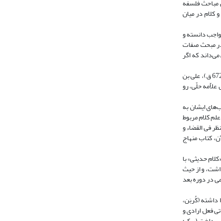
ی مباحث فلسفه
و کلام در میان
ً واجب دانسته و
تقلید و به موجب نقل، قابل حصول نیست. او همچون فلاسفه مناط نیاز ممکن به موثّر را امکان می‌داند (رک: ابن میثم، 1406، ص 48). در مبحث صفات
را کسی می‌داند که اگر
دیگر شخصیت برجسته این جریان، حسن بن یوسف بن علی بن مطهر حلی (648- 726 ق) است. او نزد اساتیدی چون محقق حلّی (م 676 ق)، خواجه نصیر الدین طوسی (م 672 ق)، علی بن
وی به درس علاّمه حلّی، رو
ام و مکتب تشیع شدند (علامه حلی، 1392، 17 مقدمه). تعداد کتاب‌های ایشان به
حو، دعا و... تألیف شده است (علامه حلّی، 1392، 45- 48 مقدمه). از این میان حدود 30 عنوان به علم کلام مربوط
ر فی القضاء و
آن، کتاب منهاج
لام حدیثی» با
داشت، و از حیث
می در دوره بعد
داشته (کُربَن،
تی فعل ارادی و
 پرداخت (ر.ک: