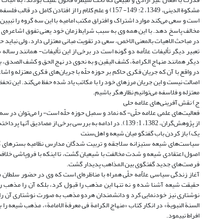
مشکوة الدینی، 1349، 2: 149- 157) و علم کلام را از افت
است و سعی می‌کند موارد اشتراک و افتراق مکتب امامیه با این سه گروه را تبیین 
مخالف پاسخ دهد. با این همه وی به سبب شرایط زمان خود یعنی تفوق اشاعره‌
در مباحث الاهیات بالمعنی الاخص، سعی در تقویت مبانی معتزلی دارد، ولی نباید حمای
تعبیر دیگر تألیفات علاّمه دو گونه است در برخی از این تألیفات- همانند رسال
دیگر همانند منهاج الکرامة، کشف الیقین و به نحوی در نهج الحق و کشف الصدق، 
در واقع با آن که جریان فکری حاکم بر حوزه حلّه با جریان‌های فکری معتزله و اش
اصالت نیست و این جریان مرزهای خود را با مکاتب یاد شده حفظ می‌کند. این تحفظ را
معتزله و فلاسفه می‌توانیم نظاره‎گر باشیم.
ج) نقش آفرینی‌های علامه حلی
از پژوهش‌گران، 1382، 1: 139). در ادامه به بررسی برخی از مصادیق آنها پرداخته می‌شود:
یک) باز کردن باب گفتگو میان شیعه و اهل‌سنت
سیاست‌های شیعه ستیزانه سلاجقه و تربیت شدگان مدارس نظامیه بسترهای گفتگو
اصول اعتقادی شیعه و شدت مخالفت با شیعیان گشت، تا اینکه با فروپاشی خلا
فرصت‌های جدید گفتگوی بین المذاهب پدیدار گشت.
نوشتاری نیز خودنمایی کرد و دانشمندان هردو مذهب به صورت نوشتاری آن را ادام
السنة النبویة» در انکار کتاب «منهاج الکرامة فی معرفة الامامة»، مذهب شیعه را 
افراط نپیمود.