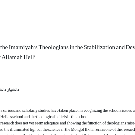
 the Imamiyah’s Theologians in the Stabilization and Deve
y Allamah Helli
دانشیار دانش
s, serious and scholarly studies have taken place in recognizing the schools, issues, 
f Hella’s school and the theological beliefs in this school.
research does not yet seem adequate; and showing the function of theologians raised i
nd the illuminated light of the science in the Mongol Ilkhan era, is one of the researc