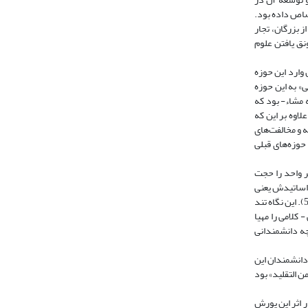
تصاص داده بود.
 بزرگان، تجار
رونق یافتن علوم
وارد این حوزه
 به این حوزه
 مشاء- بود که
وزه حلّه علاوه بر این که
ه و مخالفت‌های
حوزه‌های قبلی
خبر واحد را حجت
ادیثی استناد می‌جست (ابن داود، 1392، ص ۲۶۹)؛ هم چنان که گویا اساتیدش یعنی
ابن شهر آشوب، و ابن زهره نیز این عقیده را داشته‌اند (همان) و قبل از آنان سید مرتضی علم الهدی نیز به این عقیده پایبند بود (ر.ک: ابن ادریس، 1410- 1411، ۱: ۴۷- 51). این نگاه تند
کلامی را مهیا
رچه دانشمندانی
واست دانشمندان این
ن التقلید» بود
 اثر این یورش