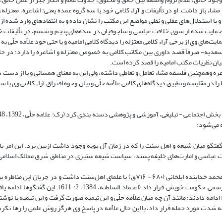
ادن کامل در قالب فلسفه مشاء باز داشت. او در تألیفات و آراء کلامی خود با سه گروه عمده یعنی: ‌اشاعره، معتز
و با استدلال‌های عقلی و نقلی مواضع این مکتب را نشان داده و به انتقادهای وارد شده ا
ی حمایت شده از سوی ‌خلافت عباسی و سلجوقیان در سده‌های پنجم و ششم، در تألیفا
ت‌های وی از برخی آراء کلامی معتزله را دیدگاه کلامی امامیه و یا حتی خود علاّمه حلّی به 
ه سعدیه- صرفاً قصد داوری بین مکاتب کلامی به خصوص معتزله و اشاعره را دارد؛ در حا
بیان نظریات مکتب امامیه را قصد کرده است.
اعره وهمچنین فلسفه مشاء تعامل و تعاطی داشته، ولی این به معنای همسانی و یا از دست 
 در مقایسه و تطبیق دیدگاه‌های کلامی علاّمه حلّی و بیان وجوه افتراق آراء کلامی وی با س
 میان شیعه و اهل سنت را که در زمان آل بویه وجود داشت ازبین برد. این امر باع
فت عباسی و امارت‌های خلیفه پسند، سیاست شیعه ستیزی در مناطق شرق ممالک اسلام
آغاز زندگی سیاسی علاّمه حلّی همراه با مناظره‌ای است که وی در حضور سلطان محمد خدابنده ایلخانی (۶۸۰ - ۷۱۶ق) با علمای اهل‌سنت داشت و
حقیقت شیعه آشنا شده و نه تنها این مذهب را قبول کرد، بلکه آن را مذهب رسمی حکومت خویش قرار داد (اعت
ه دادند؛ مانند آن چه میان علاّمه حلّی و ابن تیمیه صورت گرفت و ابن تیمیه با نوشت
به شدت مورد حمله قرار داد، با این حال علاّمه در پاسخ وی هرگز روش علمی را رها نکرده 