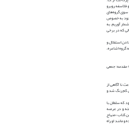
له و فلاسفه روبرو
ز سوی گروه‌های
ت خود به خصوص
شمار آوریم. به
لی که در برخی
دادن استقلال و
ه گروه اشاعره،
فعالیت‌های علمی علامه حلّی- که نماد و سمبل حوزه حلّه است- را می‌توان در سه بخش اجتماعی - تبلیغی، آموزشی و پژوهشی دسته بندی کرد (رک: علامه حلّی، 1392، 48 مقدمه؛ جمعی
ث نا آگاهی از
ی کم رنگ شد و
 در جریان این مناظره بود که سلطان با
ماد السلطنه، 1384، 2: 611). این گفتگوها ادامه یافته و در عرصه
ن کتاب «منهاج
و مانند او راه